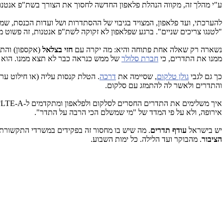
ע"י מהלך זה, מקווה הנהלת פלאפון החדשה לחסוך את הצורך בשת"פ אנטנות
להערכתי, ועד פלאפון, המצויד בגיבוי של ההסתדרות ושל ועדות הכנסת, שמ
"לטנגו צריכים שניים". ברגע שפלאפון לא זקוקה לשת"פ אנטנות, זה פשוט
נשארה רק שאלה אחת פתוחה והיא: מה יקרה עם
חזי בצלאל
(אקספון) והתד
ממנו את התדרים, כי
חברת סלולר
של ממש כנראה כבר לא תצא ממנו. הוא יכול אולי להיות MVNO. או שאולי פלאפון 
כך גם לגבי
גולן טלקום
, שסיימה את
דרכה
. הטלת קנסות עליה (או חילוט ערב
והתדרים ולאשר לה להתמזג עם סלקום.
אירופה, ולא על פי המדד של "מי שמשלם הכי הרבה על התדר".
יש בישראל
עודף תדרים
. מה שיש בו מחסור זה בפקידים במשרדי התקשורת,
הציבור
. מהבוקר ועד הלילה. כל ימות השבוע.