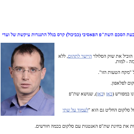
וכעת הסכם השת"פ הפאסיבי (כביכול) קרס בגלל התנגדות עיקשת של ועדי
 הוביל את שוק הסלולר
היישר לתהום
, ללא
ה - למות.
ל "מקח הטעות הזו".
קום לפלאפון.
ו במפורש (
כאן
ו
כאן
), שנושא שת"פ
ל סלקום החליט גם הוא "
לעמוד על שתי
חות את בחינת שת"פ האנטנות עם סלקום בכמה חודשים.