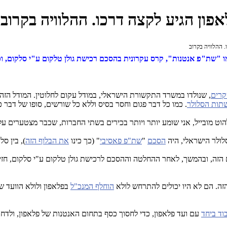
ון הגיע לקצה דרכו. ההלוויה בקרוב
 ההלוויה בקרוב
שמו "שת"פ אנטנות", קרס עקרונית בהסכם רכישת גולן טלקום ע"י סלקום, 
קרים
, שנולדו במשרד התקשורת הישראלי, במודל עקום לחלוטין. המודל הזה
תות הסלולר
. כמו כל דבר פגום וחסר בסיס וללא כל שורשים, סופו של דבר כז
הוט מובייל, אני שומע יותר ויותר בכירים בשתי החברות, שכבר מצטערים ע
ולר הישראלי, היה
הסכם
"
שת"פ פאסיבי
" (כך כינו
את הבלוף הזה
), בין סל
זה, ובהמשך, לאחר ההחלטה וההסכם לרכישת גולן טלקום ע"י סלקום, חזינ
זה. הם לא היו יכולים להתרחש לולא
הוחלף המנכ"ל
בפלאפון ולולא הוועד ש
וד ביחד
עם ועד פלאפון, כדי לחסוך כסף בתחום האנטנות של פלאפון, ולד