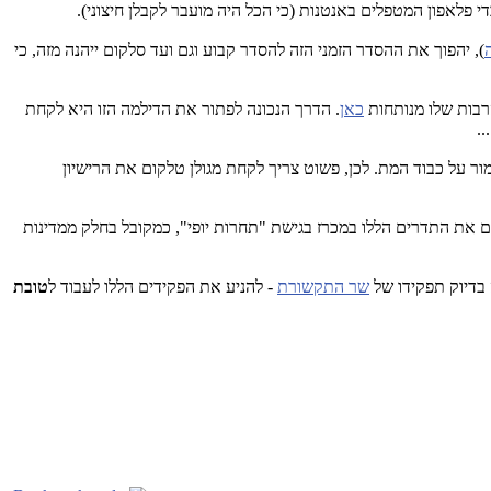
לאפון המטפלים באנטנות (כי הכל היה מועבר לקבלן חיצוני).
), יהפוך את ההסדר הזמני הזה להסדר קבוע וגם ועד סלקום ייהנה מזה, כי
רבות שלו מנותחות
כאן
. הדרך הנכונה לפתור את הדילמה הזו היא לקחת
ור על כבוד המת. לכן, פשוט צריך לקחת מגולן טלקום את הרישיון
לפלאפון ומתקדמים ל-LTE-A? עושים מכרז מהיר לתדרים, רק עם השחקנים הקיימים (4 שחקנים) ומחלקים את התדרים הללו במכרז בגישת "תחרות יופי", כמקובל בחלק ממדינות
 בדיוק תפקידו של
שר התקשורת
- להניע את הפקידים הללו לעבוד ל
טובת