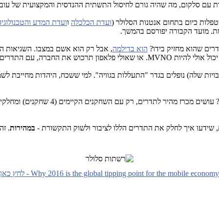
 עם סלקום, מה שהיה גורם לחיסול התשתית ההנדסית והמקצועית של עובדי פ
טפלות כיום בתחום אנטנות הסלולר (
ועדת הכלכלה
ו
ועדת המדע והטכנולוגיה
 מת. מועד הקבורה יפורסם בהמשך.
רים שהוא מחזיק בידו?
הוא בדילמה
, אבל רק הוא אשם במצבו. השגיאות ה
תרכוש את החברה, עם התדרים...
ויות שלה) נופלים בגדר "התעללות בגוויה". למי ששכח, היהדות מחייבת לשמ
איך משלימים את התדרים החסרים לסלקום ו
 שידעו איך לחלק את התדרים הללו לציבור ולשוק התקשורת -
במהירות
. זה
Why 2016 is the global tipping point for the mobile economy - לחץ כאן