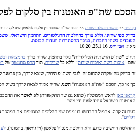
הסכם שת"פ האנטנות בין סלקום לפלאפ
דף הבית
>>
חדשות הסלולר והמובייל
>> הסכם שת"פ האנטנות בין סלקום לפלאפון הגיע לקצה דרכו.
בדיוק כפי שחזינו, וללא צורך בהחלטות הרגולטורים, התחמון הישראלי, ש
העובדים בשתי החברות, בגיבוי ההסתדרות וועדות הכנסת.
מאת:
אבי וייס
, 25.1.16, 10:20
תחום "שת"פ הרשתות הסלולריות" נולד בתחמון, שהיה כרוך
בהמצאות ובש
שום "
איכות רשת ואיכות שירות
" וללא כל
שרידות
, תוך
הרס מתמשך
של
רש
זה בדיוק מה שקרה לתחום זה. לגבי השת"פ היחיד, שיצא לדרך, בין פרטנר ל
כך או כך, הסכם "שת"פ האנטנות"
השני
,
שהיה אמור לצאת לדרך בשוק הסל
קראנו כאן
לראש הממשלה (שהוא גם שר התקשורת)
לא לאשר
את ההסכם ה
האנטנות בישראל
עתיד למות ודי מהר
.
כעת זה קרה. אתמול התרחשו בו זמנית שני תהליכים המסמנים את המהפך ה
רגליים
".
ההחלטה החשובה כרגע היא החלטת מנכ"ל פלאפון (
רן גוראון
, בתמונה),
לעב