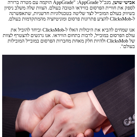
אבישי שושן
, מנכ"ל
AppGrade
: "
AppGrade
הוקמה עם מטרה ברורה
לספק את חוויית הפרסום בווידאו הטובה בעולם. הצוות שלה משלב ניסיון
בשיווק בעולם המובייל לצד שליטה בטכנולוגיות חדשניות, שתאפשרנה
ל-
ClicksMob
להציע פתרונות פרסום ומוניטיזציה מהמתקדמות בעולם.
אנו שמחים להביא את היכולות האלו ל-
ClicksMob
וביחד להוביל את
עולם הפרסום במובייל, לרבות בתחום הווידאו. אנו נרגשים להצטרף לצוות
של
ClicksMob
ולהיות חלק מאחת מחברות הפרסום במובייל המובילות
בעולם".