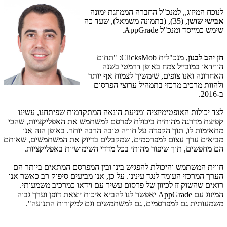
לנוכח המיזוג,, למנכ"ל החברה הממוזגת ימונה
אבישי שושן
, (35), (בתמונה משמאל), שעד כה
שימש כמייסד ומנכ"ל
AppGrade
.
חן יהב
לבנון
, מנכ"לית
ClicksMob
: "תחום
הווידאו במובייל צמח באופן דרמטי בשנה
האחרונה ואנו צופים, שימשיך לצמוח אף יותר
ולהוות מרכיב מרכזי בתמהיל ערוצי הפרסום
ב-2016.
לצד יכולות האופטימיזציה ומניעת הונאה המתקדמות שפיתחנו, עשינו
קפיצת מדרגה מהותית ביכולת לפרסם למשתמש את האפליקציות, שהכי
מתאימות לו, תוך הקפדה על חוויה טובה הרבה יותר. באופן הזה אנו
מביאים ערך עצום למפרסמים, שמקבלים בדיוק את המשתמשים, שאותם
הם מחפשים, תוך שיפור מהותי בכל מדדי השימושיות באפליקציות.
חווית המשתמש והיכולת להפגיש בינו ובין המפרסם המתאים ביותר הם
הערך המרכזי העומד לנגד עינינו. על כן, אנו מביעים סיפוק רב כאשר אנו
רואים שהשוק זז לכיוון של פרסום עשיר עם וידאו כמרכיב משמעותי.
המיזוג עם
AppGrade
יאפשר לנו להביא איכות יוצאת דופן וערך גבוה
משמעותית גם למפרסמים, גם למשתמשים וגם למקורות התנועה".