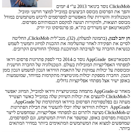
ClicksMob
נוסד בינואר 2013 ע"י 4 יזמים
והפך את הפרסום מבוסס הביצועים במובייל למוצר חדשני ומוביל.
הטכנולוגיה והשירות שלו מאפשרים למפרסמים לרכוש משתמשים במודל
מבוסס תוצאות, ולמקורות תנועה למקסם הכנסותיהם מפרסום.
לסטארטאפ יש משרדים בת"א, סן פרנסיסקו וניו יורק.
חן יהב לבנון,
(בתמונה למעלה), (32), מנכ"לית
ClicksMob
,
החליטה
לסיים את תפקידה לאחר שהשלימה את ההכנות למיזוג ותמשיך לשמש
כנשיאת החברה עד לעזיבתה המתוכננת במהלך החודשים הקרובים.
הסטארטאפ
AppGrade
נוסד ב-2014 כדי לספק פתרונות פרסום וידאו
למפתחי האפליקציות המובילות בעולם. הטכנולוגיה של החברה חדשנית
ומבוססת על יכולות עמוקות של התאמת הווידאו הנכון למשמש הנכון בזמן
הנכון. החברה מספקת יכולות מוניטיזציה מתקדמות במיוחד, שמוטמעות
באופן ישיר אצל מפתחי אפליקציות גדולים.
מאחר ש-
AppGrade
מתמחה במוניטיזציית ווידאו למובייל, המיזוג יאפשר
ל
ClicksMob-
להעצים את יכולות השיווק שלה במובייל כאשר תצטייד
מעתה גם בפלטפורמת הפרסום בווידאו המתקדמת של
AppGrade
.
AppGrade ויכולות הווידאו שלה יוכלו להעשיר את חבילת הפתרונות
ש-
ClicksMob
מציעה ולתרום גם למפתחי אפליקציות, שמחפשים לייצר
הכנסות מפרסום באופן, שמשפר את חווית המשתמש, וגם למפרסמים,
שמחפשים למצוא את המשתמשים המתאימים ביותר במחיר המתאים
ביותר.