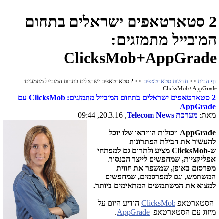
2 סטארטאפים ישראלים בתחום
המובייל מתמזגים:
ClicksMob+AppGrade
דף הבית
>>
חדשות סטארטאפים
>> 2 סטארטאפים ישראלים בתחום המובייל מתמזגים:
ClicksMob+AppGrade
2 סטארטאפים ישראלים בתחום המובייל מתמזגים:
ClicksMob
עם
AppGrade
מאת:
מערכת
Telecom News
, 20.3.16, 09:44
AppGrade
ויכולות הווידאו שלו יוכל
להעשיר את חבילת הפתרונות
ש-
ClicksMob
מציע ולתרום גם למפתחי
אפליקציות, שמחפשים לייצר הכנסות
מפרסום באופן, שמשפר את חווית
המשתמש, וגם למפרסמים, שמחפשים
למצוא את המשתמשים המתאימים ביותר.
הסטארטאפ
ClicksMob
הודיע היום על
מיזוג עם הסטארטאפ
AppGrade
.