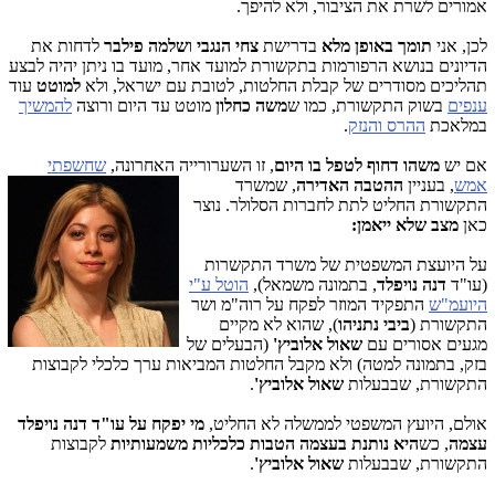
אמורים לשרת את הציבור, ולא להיפך.
לכן, אני
תומך באופן מלא
בדרישת
צחי הנגבי
ו
שלמה פילבר
לדחות את
הדיונים בנושא הרפורמות בתקשורת למועד אחר, מועד בו ניתן יהיה לבצע
תהליכים מסודרים של קבלת החלטות, לטובת עם ישראל, ולא
למוטט
עוד
ענפים
בשוק התקשורת, כמו ש
משה
כחלון
מוטט עד היום ורוצה
להמשיך
במלאכת
ההרס והנזק
.
אם יש
משהו דחוף לטפל בו היום
, זו השערורייה האחרונה,
שחשפתי
אמש
, בעניין
ההטבה האדירה
, שמשרד
התקשורת החליט לתת לחברות הסלולר. נוצר
כאן
מצב שלא ייאמן:
על היועצת המשפטית של משרד התקשרות
(עו"ד
דנה נויפלד
, בתמונה משמאל),
הוטל ע"י
היועמ"ש
התפקיד המוזר לפקח על רוה"מ ושר
התקשורת (
ביבי נתניהו
), שהוא לא מקיים
מגעים אסורים עם
שאול אלוביץ'
(הבעלים של
בזק, בתמונה למטה) ולא מקבל החלטות המביאות ערך כלכלי לקבוצות
התקשורת, שבבעלות
שאול אלוביץ'
.
אולם, היועץ המשפטי לממשלה לא החליט,
מי יפקח על עו"ד דנה נויפלד
עצמה
, כש
היא נותנת בעצמה
הטבות כלכליות משמעותיות
לקבוצות
התקשורת, שבבעלות
שאול אלוביץ'
.