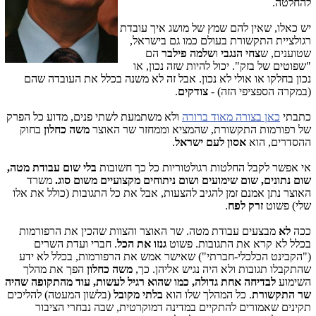
להחלטה.
יש כאלו, שאין להם שמץ של מושג איך עובדת
רגולציית התקשורת בעולם כמו גם בישראל,
שטוענים, ש
צחי
הנגבי
ו
שלמה
פילבר
הם
"שפוטים של בזק". יכול להיות שזה נכון, או
נכון בחלקו או אולי לא נכון. אבל זה לא משנה בכלל את העובדה שהם
(במקרה הספציפי הזה) -
צודקים
.
כתבתי
כאן בצורה מאוד ברורה
ולא משתמעת לשתי פנים, מדוע כל הפרק
של רפורמות התקשורת, שהמציא וממחזר שר האוצר
משה כחלון
בחוק
ההסדרים, הוא
אסון לעם ישראל
.
אי אפשר לקבל החלטות רגולטוריות כל כך חשובות
בלי שום עבודת מטה,
שום נתונים, שום שימועים ושום ניתוחים מקצועיים משום סוג.
משרד
האוצר נתן אמנם זמן להגיב להצעות, אבל את כל התגובות (כולל את אלו
שלי) פשוט
זרק לפח
.
ככה
לא
מבצעים עבודת מטה. שר האוצר והצוות שהכין את הרפורמות
בכלל לא קרא את התגובות. פשוט
גנזו את הכל
. חברי ועדת השרים
("הקבינט הכלכלי-חברתי") שאישר אמש את הרפורמות, בכלל לא ידע
שהתקבלו תגובות ולא היה נגיש אליהן. כך,
משה כחלון
הפך את מהלך
השימוע
לבדיחה אחת גדולה, כמו שהוא רגיל לעשות, עוד מהתקופה שהיה
שר התקשורת
. כל המהלך שלו הוא
בלתי מקובל
(בלשון המעטה) להליכים
תקינים שאמורים להתקיים במדינה דמוקרטית, שבה נבחרי הציבור