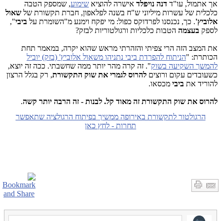
אך אתמול, עו"ד
דנה נויפלד
אישרה להוציא
שימוע
, שמספק הטבה
כלכלית של עשרות מיליוני ש"ח בשנה לפלאפון, חברת תקשורת של
שאול
אלוביץ'
. כך, נכנסנו לפרדוקס כפול: מי יפקח וימנע מ"השומרת על
ביבי
",
לספק
בעצמה
הטבות כלכליות ורגולטוריות לבזק?
את המצב הזה הרי צפיתי והזהרתי מראש שהוא יקרה, במאמר תחת
הכותרת: "
הניתוח להפרדת ביבי נתניהו משאול אלוביץ' (בזק) יוביל
להמשך השקיעה בשוק
". זה קרה מהר יותר ממה שחשבתי. ככה זה יוצא,
כשעובדים עקום ורוצים
להרוס לגמרי את שוק התקשורת
, רק בגלל הרצון
להוריד את
ביבי
מכסאו.
להרוס את שוק התקשורת זה מאוד קל. לבנות - זה הרבה יותר קשה
.
הרגולטור לתקשורת באירופה ממשיך בפיתוח הרגולציה שתאפשר
תחרות - לחץ כאן