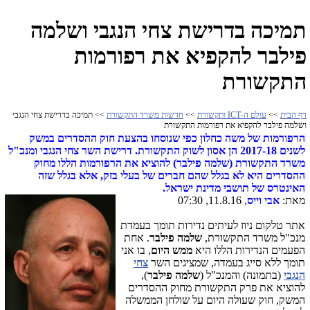
תמיכה בדרישת צחי הנגבי ושלמה
פילבר להקפיא את רפורמות
התקשורת
דף הבית
>>
עולם ה-ICT ותקשורת
>>
חדשות משרד התקשורת
>> תמיכה בדרישת צחי הנגבי
ושלמה פילבר להקפיא את רפורמות התקשורת
הרפורמות של משה כחלון כפי שנוסחו בהצעת חוק ההסדרים במשק
לשנים 2017-18 הן אסון לשוק התקשורת. דרישת השר צחי הנגבי ומנכ"ל
משרד התקשורת (שלמה פילבר) להוציא את הרפורמות הללו מחוק
ההסדרים היא לא בגלל שהם חברים של בעלי בזק, אלא בגלל שזה
האינטרס של תושבי מדינת ישראל.
מאת:
אבי וייס
, 11.8.16, 07:30
אתר טלקום ניוז לעיתים נדירות תומך בעמדת
מנכ"ל משרד התקשורת,
שלמה פילבר
. אחת
הפעמים הנדירות הללו היא
ממש היום
, בו אני
תומך ללא סייג בעמדה, שמציגים השר
צחי
הנגבי
(בתמונה) והמנכ"ל (
שלמה פילבר
),
להוציא את פרק התקשורת מחוק ההסדרים
המשק, חוק שעולה היום על שולחן הממשלה