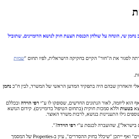
ת
נחמן שי, הונחה על שולחן הכנסת הצעת חוק לנושא הדומיינים, שתוביל
ה לסגור את ה"חור" הקיים בחקיקה הישראלית, לפיו תחום "
שמות
ת.
אלי והאחרון שבהם היה בתפקיד המדען הראשי של המשרד, לבין ח"כ
נחמן
ף הוא ליוזמה, לאור הנתונים החדשים, שסופקו לו ע"י
רפי הוידה
ובכללם
צא
בטעות
וללא סמכות חוקית (בתחום הטיפול בדומיינים). קידום הנושא
ספים גילו התעניינות בנושא, לרבות משרד האוצר.
בישראל''], שהועברה לכנסת ע"י
רפי הוידה
?".
" ואף ייתכן "שיכלל בחוק ההסדרים", עיון ב-
Properties
של המסמך