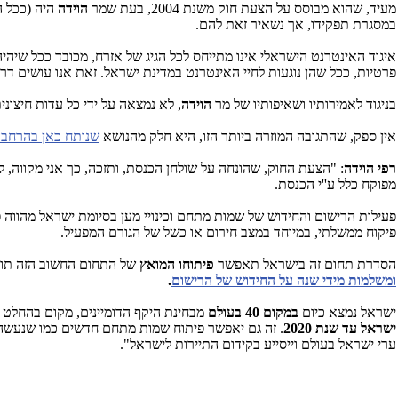
מעיד, שהוא מבוסס על הצעת חוק משנת 2004, בעת שמר
הוידה
היה (ככל ה
במסגרת תפקידו, אך נשאיר זאת להם.
איגוד האינטרנט הישראלי אינו מתייחס לכל הגיג של אזרח, מכובד ככל שיהי
פרטיות, ככל שהן נוגעות לחיי האינטרנט במדינת ישראל. זאת אנו עושים 
בניגוד לאמירותיו ושאיפותיו של מר
הוידה
, לא נמצאה על ידי כל עדות חיצו
אין ספק, שהתגובה המוזרה ביותר הזו, היא חלק מהנושא
שנותח כאן בהרחב
רפי הוידה
: "הצעת החוק, שהונחה על שולחן הכנסת, ותזכה, כך אני מקווה, 
מפוקח כלל ע''י הכנסת.
פעילות הרישום והחידוש של שמות מתחם וכינויי מען בסיומת ישראל מהווה 
פיקוח ממשלתי, במיוחד במצב חירום או כשל של הגורם המפעיל.
הסדרת תחום זה בישראל תאפשר
פיתוחו המואץ
של התחום החשוב הזה תו
ומשלמות מידי שנה על החידוש של הרישום
.
ישראל נמצא כיום
במקום 40 בעולם
מבחינת היקף הדומיינים, מקום בהחלט
ישראל עד שנת 2020
. זה גם יאפשר פיתוח שמות מתחם חדשים כמו שנעשה 
ערי ישראל בעולם וייסייע בקידום התיירות לישראל".