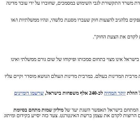
מדת משרד התקשורת לגבי השימוש במסמכים, שחוברו על ידי עובד מדינה
פקים בלהגיב להצעות חוק שעברו מסננת כלשהי, ונהיו ממשלתיות ו/או
ת לקדם את הצעת החוק".
שראל אינו מצוי בתחום סמכותו ופיקוחו של שום גורם ממשלתי ואינו
מרבית המדינות בעולם. במרבית מדינות העולם הנושא מוסדר וקיים עליו
הוזלת
יוקר המחיה
לכ-240 אלף משפחות בישראל,
שרשמו דומיינים
ות המתחם בישראל תאפשר השגת יעד של
מיליון שמות מתחם בסיומת
רוצות לקדם את עצמן ברשת האינטרנט. צעד כזה יסייע בקידום ומיתוג