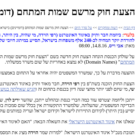
הצעת חוק מרשם שמות המתחם (דומיי
דף הבית
>>
דעות ומחקרים
>>
על סדר היום
>> הצעת חוק מרשם שמות המתחם (דומיינים) בישראל
בלעדי
:
ביוזמת חבר ותיק באיגוד האינטרנט (רפי הוידה, מי שהיה, בין הית
להורדת יוקר המחיה לכ-240 אלף משפחות בישראל, תסייע במיתוג חיובי של ישראל בעולם ותקדם את התחום למאה ה-21.
מאת:
אבי וייס
, 14.8.16, 08:00
על שולחן הכנסת הונחה הצעת חוק חדשה בשם "הצעת חוק מרשם שמות המתחם ב
המתחם
" (Domain Names) לא נמצא באחריות של שום משרד ממשלתי.
ההצעה מדברת על כך, שמשרד המשפטים יהיה אחראי על התחום באמצעות 
הצעת החוק הוכנה בשת"פ בין
רפי הוידה
, חבר מאוד ותיק באיגוד האינטרנ
שי,
מי שיזם לפני יותר מחצי שנה דיון בכנסת בתחום זה ו
הגיש שאילתה בנוש
ייתכן וליוזמה יצטרפו עוד כמה חברי כנסת ובהחלט ייתכן, שהשר
יריב לוין
, ש
הבדיקה המשפטית, שהעלתה, שלמשרד התקשורת אין בכלל שום סמכות בתח
יסייע (בין היתר) לקידום התיירות לישראל וקידום ישראל ועריה כמותגים עו
שאלנו את
איגוד האינטרנט הישראלי
את השאלה הבאה: "האם לאיגוד האינט
תגובת מנכ"ל איגוד האינטרנט הישראל: "למרות שמר
הוידה
מציג את המסמך 