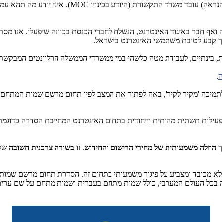
נראה) עובד משרד התקשורת (היודע בכינויו
MOC
). איני יודע מה תהא ע
ה ואף חבר באיגוד האינטרנט, הנשלח לחברי הכנסת בכוונה שיפעלו. אנו מסת
דרך קבע לטובת משתמשי האינטרנט בישראל.
נית, בינתיים, לעבודת מטה כלשהי במי ממשרדי הממשלה הרלוונטים המבקש
ה
.
לתמיכה 'מקיר לקיר', באה לפתור את המצב לפיו תחום מרשם שמות המתחם בי
פעילות תשתית מהותית וייחודית בתחום האינטרנט המחייבת הסדרה כדוגמת 
ך
הוזלה משמעותית של מחירי הרישום והחידוש
. זו
בשורה צרכנית חשובה
של
 לא מכובד ומצביע על פיגור משמעותי בתחום זה. הסדרת תחום מרשם שמ
בכל העולם המערבי, כולל שמות מתחם בעברית ושמות מתחם על שם ערים ה