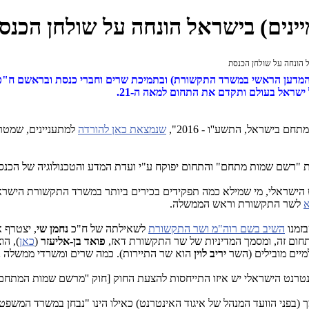
נים) בישראל הונחה על שולחן הכנס
 הונחה על שולחן הכנסת
ר, המדען הראשי במשרד התקשורת) ובתמיכת שרים וחברי כנסת ובראשם ח"כ 
ישראל, התשע''ו - 2016",
שנמצאת כאן להורדה
למתעניינים, שמטרת
"רשם שמות מתחם" והתחום יפוקח ע"י ועדת המדע והטכנולוגיה של הכנס
ט הישראלי, מי שמילא כמה תפקידים בכירים ביותר במשרד התקשורת הישר
א
לשר התקשורת וראש הממשלה.
בזמנו
השיב בשם רוה"מ ושר התקשורת
לשאילתה של ח"כ
נחמן שי
, יצטרף א
ום זה, ומסמך המדיניות של שר התקשורת דאז,
פואד בן-אליעזר
(
כאן
), הו
למיים מובילים (השר
יריב לוין
הוא שר התיירות). כמה שרים ומשרדי ממשלה נו
רנט הישראלי יש איזו התייחסות להצעת החוק [חוק ''מרשם שמות המתחם 
(בפני הוועד המנהל של איגוד האינטרנט) כאילו הינו "נבחן במשרד המשפטים