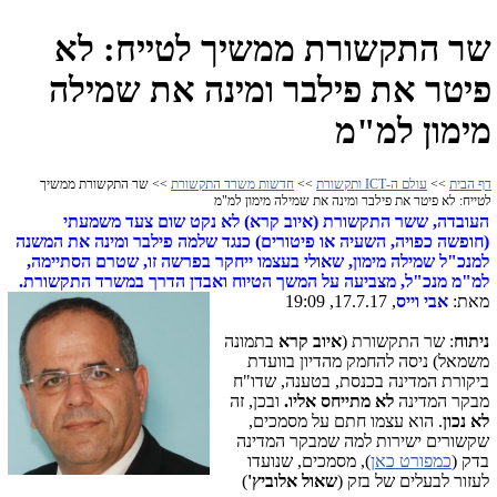
שר התקשורת ממשיך לטייח: לא
פיטר את פילבר ומינה את שמילה
מימון למ"מ
דף הבית
>>
עולם ה-ICT ותקשורת
>>
חדשות משרד התקשורת
>> שר התקשורת ממשיך
לטייח: לא פיטר את פילבר ומינה את שמילה מימון למ"מ
העובדה, ששר התקשורת (איוב קרא) לא נקט שום צעד משמעתי
(חופשה כפויה, השעיה או פיטורים) כנגד שלמה פילבר ומינה את המשנה
למנכ"ל שמילה מימון, שאולי בעצמו ייחקר בפרשה זו, שטרם הסתיימה,
למ"מ מנכ"ל, מצביעה על המשך הטיוח ואבדן הדרך במשרד התקשורת.
מאת:
אבי וייס
, 17.7.17, 19:09
ניתוח
: שר התקשורת (
איוב קרא
בתמונה
משמאל) ניסה להחמק מהדיון בוועדת
ביקורת המדינה בכנסת, בטענה, שדו"ח
מבקר המדינה
לא מתייחס אליו.
ובכן, זה
לא נכון
. הוא עצמו חתם על מסמכים,
שקשורים ישירות למה שמבקר המדינה
בדק (
כמפורט כאן
), מסמכים, שנועדו
לעזור לבעלים של בזק (
שאול אלוביץ'
)