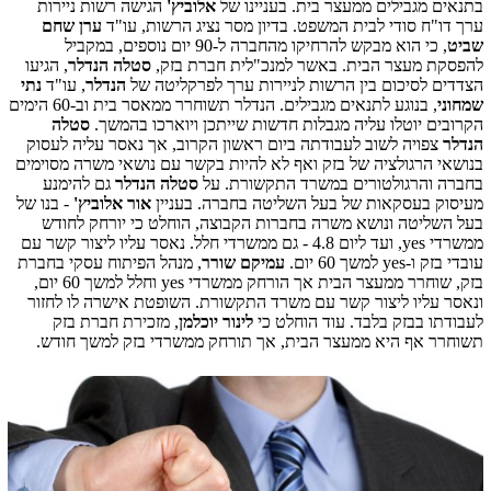
בתנאים מגבילים ממעצר בית. בעניינו של
אלוביץ'
הגישה רשות ניירות
ערך דו"ח סודי לבית המשפט. בדיון מסר נציג הרשות, עו"ד
ערן שחם
שביט
, כי הוא מבקש להרחיקו מהחברה ל-90 יום נוספים, במקביל
להפסקת מעצר הבית. באשר למנכ"לית חברת בזק,
סטלה הנדלר
, הגיעו
הצדדים לסיכום בין הרשות לניירות ערך לפרקליטה של
הנדלר
, עו"ד
נתי
שמחוני
, בנוגע לתנאים מגבילים. הנדלר תשוחרר ממאסר בית וב-60 הימים
הקרובים יוטלו עליה מגבלות חדשות שייתכן ויוארכו בהמשך.
סטלה
הנדלר
צפויה לשוב לעבודתה ביום ראשון הקרוב, אך נאסר עליה לעסוק
בנושאי הרגולציה של בזק ואף לא להיות בקשר עם נושאי משרה מסוימים
בחברה והרגולטורים במשרד התקשורת. על
סטלה הנדלר
גם להימנע
מעיסוק בעסקאות של בעל השליטה בחברה. בעניין
אור אלוביץ'
- בנו של
בעל השליטה ונושא משרה בחברות הקבוצה, הוחלט כי יורחק לחודש
ממשרדי yes, ועד ליום 4.8 - גם ממשרדי חלל. נאסר עליו ליצור קשר עם
עובדי בזק ו-yes למשך 60 יום.
עמיקם שורר
, מנהל הפיתוח עסקי בחברת
בזק, שוחרר ממעצר הבית אך הורחק ממשרדי yes וחלל למשך 60 יום,
ונאסר עליו ליצור קשר עם משרד התקשורת. השופטת אישרה לו לחזור
לעבודתו בבזק בלבד. עוד הוחלט כי
לינור יוכלמן
, מזכירת חברת בזק
תשוחרר אף היא ממעצר הבית, אך תורחק ממשרדי בזק למשך חודש.