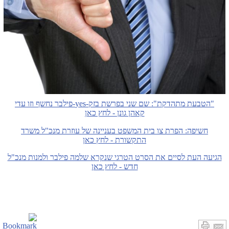
"הטבעת מתהדקת": שם שני בפרשת בזק-yes-פילבר נחשף וזו עדי
קאהן גונן - לחץ כאן
חשיפה: הפרת צו בית המשפט בעניינה של עוזרת מנכ"ל משרד
התקשורת - לחץ כאן
הגיעה העת לסיים את הסרט הטרגי שנקרא שלמה פילבר ולמנות מנכ"ל
חדש - לחץ כאן