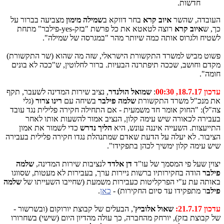
חדשות.
העובדה, שהשר
איוב קרא
בחר דווקא ב
שמילה מימון
מצביעה בברור על
כך, ש
איוב קרא
רוצה לטאטא את כל פרשת "בזק-yes-פילבר" מתחת
לשטיח ולגרוס אותה כמה שיותר מהר "במגרסה של שמילה".
פשוט מביש למשרד התקשורת הישראלי, שזה מה שהוא (שר התקשורת)
מקדם וחושב, שככה תיפתרנה הבעיות. ברור לחלוטין, ש"ככה לא בונים
חומה".
עדכון 18.7.17, 00:30
:
שמואל הולנדר
, נציב שירות המדינה לשעבר, תקף
את מנכ"ל משרד התקשורת
שלמה פילבר
בשיחה עם
רינו צרור
(גלי
צה"ל): "החוק אומר חד משמעית - אם התחילה חקירה פלילית נגד עובד
בעבירה לכאורה שיש עימה קלון, הנציב אמור להשעות אותו לאחר
התייעצות. השעייה איננה עונש, היא
הליך נדרש
כדי לשמור את אמון
הציבור. לא יעלה על הדעת שאדם שמתנהלת נגדו חקירה פלילית בעבירה
שיש עימה קלון ימשיך לכהן בתפקידו".
יצוין שעל פי המסמך של עו"ד
דן אלדד
לנציבות שירות המדינה,
שלמה
פילבר
הודה בחקירותיו ברשות ניירות ערך, בעבירות לא מעטות, שסווגו
באותה עת ע"י הפרקליטות כעבירות משמעת (שחייבו השעייתו של
שלמה
פילב
ר מתפקידו עד סיום החקירות) -
כאן
.
עדכון 21.7.17:
שאול אלוביץ'
, הבעלים של קבוצת יורוקום (ובשרשור -
של קבוצת בזק), יורחק מהחברה, כך עולה מהדיון היום (שישי) בשחרורו