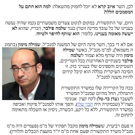
לכן, השר
איוב קרא
לא יוכל לחמוק מהשאלה:
למה הוא חתם על
המסמכים הללו?
היום, שר התקשורת, במקום לנקוט צעדים משמעתיים (כמו שהיה נעשה
בעניינו של כל עובד מדינה זוטר) כנגד
שלמה פילבר
, הכריז, שהוא
לא
ייעשה מאומה בעניינו.
כלומר:
הוא שותף לחיפוי ולטיוח
.
אם לא די בכך, השר מינה היום של המשנה למנכ"ל,
שמילה מימון
(בתמונ
ה משמאל), למ"מ מנכ"ל, כאשר
שמילה
מימון
היה שותף מלא וצמוד ל
שלמה
פילבר
בשנתיים האחרונות בכל הטריקים,
השטיקים והספינים שלו בענייני בזק. זו
הסיבה העיקרית בגללה הוא קיבל קידום
להיות משנה למנכ"ל.
ככה כל הקריירה שלו במשרד התקשורת
התנהלה, החל מהיום שמנכ"ל המשרד
לשעבר (
עדן בר-טל
) לקח קצין אנונימי
מצה"ל (שבמקרה היה
חבר שלו
), והפך אותו לסמנכ"ל פיקוח ואכיפה
במשרד התקשורת, ללא כל רקע, הכשרה, ניסיון או השכלה מתאימה
לתחום זה.
זו פעם רביעית, ש
שמילה מימון
מקבל תפקיד של מ"מ (פעמיים היה מ"מ
מנכ"ל משרד התקשורת ופעם אחת מ"מ יו"ר מועצת הכבלים והלוויין).