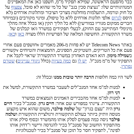
כבר מהפעם הראשונה, שמילא תפקיד מ"מ, חשפנו כאן את המאפיינים
המנהיגותיים שלו: "נעיצת סכין בגב" של כל מי שהוא לא סובל,
צפצוף
על
כל חוק ונורמה, התעלמות מוחלטת מצרכי הציבור ומתלונות אזרחים (לא
היסס
לגרוס
אלפי תלונות אזרחים ללא כל טיפול), ומינוי מקורבים (ובמיוחד
חברים ממקום מגוריו במודיעיןׂ) ללא כל הליך תקין (או בכלל איזה מהלך
מינימלי המתיישב עם החוק), לבעלי תפקידים במשרד ו\או קבלנים של
משרד התקשורת. החשיפה המלאה של הפרשיות הללו מצויה
כאן
ו
כאן
.
באתר Telecom News יש לא פחות מ-206 מאמרים vחושפים פעם אחרי
פעם את כל הטריקים, השטיקים, הספינים, ההמצאות והטיוחים vקשורים
ב
שמילה מימון
. הוא האדם האחרון במשרד התקשורת' שראוי לקבל את
התפקיד של מ"מ מנכ"ל.
יש לו
גם
כמה בעיות
(כולל
ניגודי עניינים
)
שטרם
נפתרו
.
לשר היו כמה חלופות
הרבה יותר טובות ממנו
ובכלל זה:
למנות למ"מ אחד המנכ"לים לשעבר במשרד התקשורת, למשל את
דני רוזן
.
למנות למ"מ אחד מהבכירים האמינים הנמצאים במשרד
התקשורת. ציינתי במפורש שם אחד:
חיים גרון
. סמנכ"ל בכיר
חיים
גרון
היה "עצם בגרון" של
שלמה פילבר,
משום שהוא איש מקצוע
מנוסה וותיק ביותר בעולם התקשורת ורגולציית התקשורת ו
שלמה
פילבר
ניסה כמה פעמים לסלק אותו מהמשרד ובסוף סילק אותו
מהתפקיד החשוב של סמנכ"ל בכיר להנדסה ורישוי ו"דחק אותו
לפינה", לתפקיד חסר כל תוכן של סמנכ"ל בכיר לטכנולוגיות