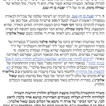
למרות שמלאי, הבעיות שהוא קשור אליו, הוא די מינורי, מול המלאי של
שמילה מימון,
או זה של ד"ר
יפעת בן חי-שגב
.
ד.
ד"ר
יפעת בן חי-שגב
. גם לגביה יש רשימה שלמה של עבירות לכאורה
(בספירה ראשונית הגעתי למעל ל-100 פרשיות שונות), אבל כאן אני
מעוניין להתרכז בדבר
הכי חמור
כיום הטעון חקירה: הסיוע האדיר, שהיא
והמועצה, כולל
מימון שמילה,
שהוא חבר המועצה (וגם תקופה לא קצרה
היה מ"מ יו"ר המועצה), נתנו לאיזה אזרח די אלמוני בשם
שאול אלוביץ'
.
כל מה שכתבתי ואחרים כתבו על
שלמה פילבר
(המנכ"ל בנבצרות של
משרד התקשורת), זה "כסף קטן" ליד "פעילותה הקטלנית" של יו"ר
מועצת הכבלים והלוויין והמועצה שהיא עמדה ועומדת בראשה. מי
שמתעניין בפרטים, מוזמן לקרוא את המאמר הנוקב, שפורסם לאחרונה
באתר: "
חייבים לחקור את הסיוע, שמועצת הכבלים והלוויין נתנה ל-Yes
בניגוד לחוק
". במאמר הזה יש "הרמת מסך" מעל ניסיון ההתחמקות של
יו"ר מועצת הכבלים והלוויין מ"פרשת בזק-Yes-פילבר", מה שמחייב
לא
להפסיק את החקירה
ולחשוף כיצד עברו (ויעברו גם בהמשך)
כ-2 מיליארד
ש"ח
מהכיס של כולנו ל"דמי הכיס" של בעלי Yes (מישהו בשם
שאול
אלוביץ'
), בסדרת תרגילים מאוד מפוקפקים, שנעשו במועצת הכבלים
והלוויין.
משרד התקשורת (לרבות מועצת הכבלים והלוויין והרשות השנייה
לטלוויזיה ולרדיו) הצליחו בשנתיים האחרונות בנושא אחד בלבד: לדאוג
לכך, ש"דמי הכיס" של אזרח די נחבא אל הכלים בשם שאול אלוביץ',
יגדלו בכ-3 מיליארד ש"ח
על חשבון הכיס של כולנו
. כמיליארד ש"ח עברו