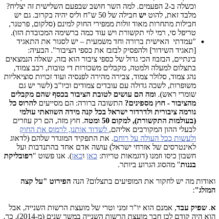
וכשלה ב-2 הפעמים. למה השר חושב שבפעם השלישית זה יצליח?
מלבד זאת, להוט
יש
חבילה של 50 ש"ח וליס יהיה בקרוב. גם יש
חבילות מתחרות מאוד זולות ממפירי החוק למינם (סלקום, פרטנר,
טריפל סי, רמי לוי תקשורת ויש עוד כמה ברשימה המכובדת הזו).
"עמדתי האישית ברורה וחד משמעית – יש לסגור את התאגיד
[תאגיד השידור] ולהפסיק לבזבז את כספי הציבור". הבעיה:
בינתיים, הבזבוז הכי גדול של כספי ציבור הוא בזה, שאלה הנמצאים
בתצלום למעלה ולמטה, מקבלים משכורות די טובות, רכב צמוד,
נהג צמוד, סלולר צמוד, צבירה מהירה לפנסיה ועוד זכויות סוציאליות
משופרות, לשכה גדולה עם עובדים צמודים וכיו"ב (לשר יש גם
שומרי ראש).
ומה הם עושים לטובת הציבור בכסף שהם מקבלים
מהציבור - חוץ מספינים?
התשובה ברורה: הם מסייעים
להרוס כל
נורמה ציבורית ולדרדור ישראל בכל קנה מידה השוואתי עולמי
(בעולמות התקשורת), למקום 50 ומטה
. חוץ מזה, הם רק עוזרים
לבעלי ההון המקורבים אליהם,
לשדוד אותנו, לרמוס את החוק
ולעשות ככל העולה על רוחם
. את התפקיד המוגדר שלהם (לדאוג
לאינטרסים של אזרחי ישראל) עושה אדם אחד בהתנדבות ועל
חשבון כיסו וזמנו (דוגמאות טריות:
כאן
ו
כאן
). אנו פשוט "
רפובליקת
בננות
" מהסוג הגרוע ביותר.
​ואודות מה יש לחקור את המופיעים בתצלום? הנה
הפירוט "על קצה
המזלג"
:
א
.
שפיק עבד
, אמנם הוא יו"ר זמני וטרי של מועצת הרשות השנייה, אבל
הוא היה קודם לכן חבר מועצת הרשות השנייה במשך שנים (מ-2014). כך,