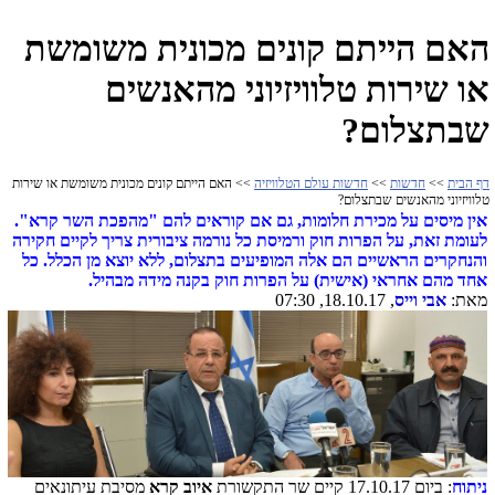
האם הייתם קונים מכונית משומשת
או שירות טלוויזיוני מהאנשים
שבתצלום?
דף הבית
>>
חדשות
>>
חדשות עולם הטלוויזיה
>> האם הייתם קונים מכונית משומשת או שירות
טלוויזיוני מהאנשים שבתצלום?
אין מיסים על מכירת חלומות, גם אם קוראים להם "מהפכת השר קרא".
לעומת זאת, על הפרות חוק ורמיסת כל נורמה ציבורית צריך לקיים חקירה
והנחקרים הראשיים הם אלה המופיעים בתצלום, ללא יוצא מן הכלל. כל
אחד מהם אחראי (אישית) על הפרות חוק בקנה מידה מבהיל.
מאת:
אבי וייס
, 18.10.17, 07:30
ניתוח
: ביום 17.10.17 קיים שר התקשורת
איוב קרא
מסיבת עיתונאים