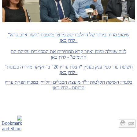
שימוע מהיר ביותר של החלטוריסט מייצר מהפכת "השר איוב קרא"
- לחץ כאן
למה שמילה מימון ואיוב קרא מסתירים את המסמכים עליהם הם
חתומים? - לחץ כאן
חשיפת עוד ספין ענק בעניין "הצלת ערוץ 20" ב"חקיקה מהירה בכנסת"
- לחץ כאן
בלעדי: חשיפת הקלטות יו"ר מועצת הכבלים והלוויין במכרז הפקת ערוץ
הכנסת - לחץ כאן