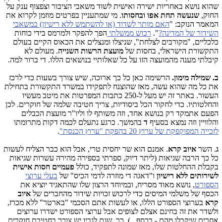
שהוא נושא באחריות ישירה ואישית לשוד משאבי הציבור וצפצוף ענק על
החוק,
שנעשה תחת אפו ובחסותו
. מי שמתעניין בפרטים מוזמן לקרוא את
המאמר הנוקב: "
האם מותר לשדוד (או להשתמש ללא רישיון) במשאבי
השידור של המדינה?
".
רכוש ממשלתי
הפך להפקר ולמרמס בידי כוחות
כלכליים, "מקורבים לצלחת", שניצלו ומנצלים את הכאוס הקיים בעולם
התקשורת הישראלי, בחסות של
מועצת הרשות השנייה
. מעולם לא
קיבלתי מענה מהמועצה הזו על כל שאלותיי בנושאים הללו. די ברור למה.
ב. שמילה מימון.
הרשימה כאן כל כך ארוכה, שיש צורך בשעות כדי לרכז
את כל מה שהוא עשה, מאז שהוצנח לתפקידו במשרד התקשורת בתחילת
העשור. באתר זה יש מעל ל-250 כתבות המפרטות את מיטב מעשיו
והחלטותיו. כדי לחקור הכל ביסודיות, צריך חטיבה שלמה של חוקרים. לכן
הפעם אתמקד רק בנושא אחד, וזה משותף לו וליו"ר מועצת הכבלים
והלוויין וזה נמצא בסעיף
ד
בהמשך. כרגע נתעלם לכמה דקות מתרומתו
לזכייה המפוקפקת של ערוץ 20 בהפקת "ערוץ הכנסת"
.
ג
. השר
איוב קרא
. אמנם הוא שר יחסית טרי, אבל הוא כבר הצליח לעשות
כל כך הרבה שגיאות (ליתר דיוק, ספרתי בספירה מהירה עשרות שגיאות
בקבלת ההחלטות שלו, מאז שמונה לתפקיד, כולל
פעמיים חסות אישית
לשירותים ללא רישיון
ו"דאגה די מוזרה לדמי הכיס" של
בעלי ערוצי
הספורט
, נושא מאוד מסריח, ובמיוחד הרצון שלו שהתאגיד יוציא את
הכסף של משלמי המיסים כדי לרכוש זכויות שידור מהחברים של
איוב
קרא
בערוצי הספורט הללו, או לעשות אתם הסכמי "בארטר" ללא מכרז,
ולשדר את זה בחינם אצלם לצופים אבל ערוצי הספורט ישדרו ערוצים
אחרים שיקבלו מהם - בכסף...). כך, שגם לגביו יש צורך בחטיבת חוקרים,