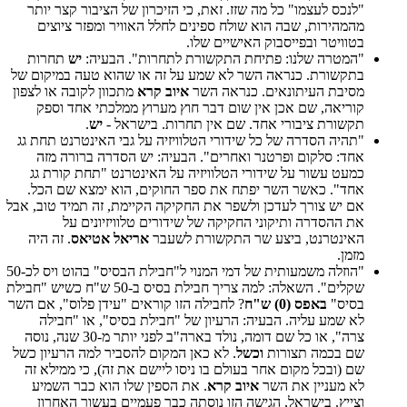
"לנכס לעצמו" כל מה שזז. זאת, כי הזיכרון של הציבור קצר יותר
מהמהירות, שבה הוא שולח ספינים לחלל האוויר ומפזר ציוצים
בטוויטר ובפייסבוק האישיים שלו.
"המטרה שלנו: פתיחת התקשורת לתחרות". הבעיה:
יש
תחרות
בתקשורת. כנראה השר לא שמע על זה או שהוא טעה במיקום של
מסיבת העיתונאים. כנראה השר
איוב קרא
מתכוון לקובה או לצפון
קוריאה, שם אכן אין שום דבר חוץ מערוץ ממלכתי אחד וספק
תקשורת ציבורי אחד. שם אין תחרות. בישראל -
יש
.
"תהיה הסדרה של כל שידורי הטלוויזיה על גבי האינטרנט תחת גג
אחד: סלקום ופרטנר ואחרים". הבעיה: יש הסדרה ברורה מזה
כמעט עשור על שידורי הטלוויזיה על האינטרנט "תחת קורת גג
אחד". כאשר השר יפתח את ספר החוקים, הוא ימצא שם הכל.
אם יש צורך לעדכן ולשפר את החקיקה הקיימת, זה תמיד טוב, אבל
את ההסדרה ותיקוני החקיקה של שידורים טלוויזיונים על
האינטרנט, ביצע שר התקשורת לשעבר
אריאל אטיאס
. זה היה
מזמן.
"הוזלה משמעותית של דמי המנוי ל"חבילת הבסיס" בהוט ויס לכ-50
שקלים". השאלה: למה צריך חבילת בסיס ב-50 ש"ח כשיש "חבילת
בסיס"
באפס (0) ש"ח
? לחבילה הזו קוראים "עידן פלוס", אם השר
לא שמע עליה. הבעיה: הרעיון של "חבילת בסיס", או "חבילה
צרה", או כל שם דומה, נולד בארה"ב לפני יותר מ-30 שנה, נוסה
שם בכמה תצורות
וכשל
. לא כאן המקום להסביר למה הרעיון כשל
שם (ובכל מקום אחר בעולם בו ניסו ליישם את זה), כי ממילא זה
לא מעניין את השר
איוב קרא
. את הספין שלו הוא כבר השמיע
וצייץ. בישראל, הגישה הזו נוסתה כבר פעמיים בעשור האחרון