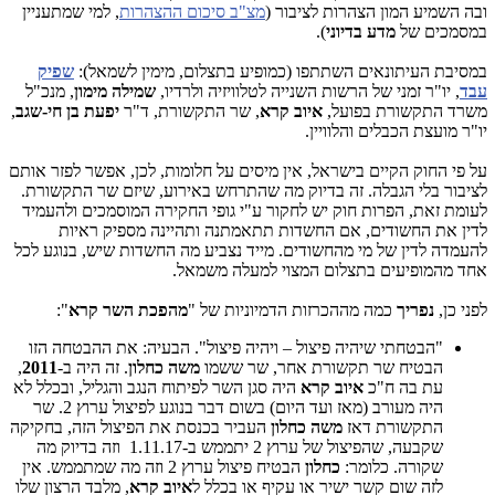
ובה השמיע המון הצהרות לציבור (
מצ"ב סיכום ההצהרות
, למי שמתעניין
במסמכים של
מדע בדיוני
).
במסיבת העיתונאים השתתפו (כמופיע בתצלום, מימין לשמאל):
שפיק
עבד
, יו"ר זמני של הרשות השנייה לטלוויזיה ולרדיו,
שמילה מימון
, מנכ"ל
משרד התקשורת בפועל,
איוב קרא
, שר התקשורת, ד"ר
יפעת בן חי-שגב
,
יו"ר מועצת הכבלים והלוויין.
על פי החוק הקיים בישראל, אין מיסים על חלומות, לכן, אפשר לפזר אותם
לציבור בלי הגבלה. זה בדיוק מה שהתרחש באירוע, שיזם שר התקשורת.
לעומת זאת, הפרות חוק יש לחקור ע"י גופי החקירה המוסמכים ולהעמיד
לדין את החשודים, אם החשדות תתאמתנה ותהיינה מספיק ראיות
להעמדה לדין של מי מהחשודים. מייד נצביע מה החשדות שיש, בנוגע לכל
אחד מהמופיעים בתצלום המצוי למעלה משמאל.
לפני כן,
נפריך
כמה מההכרזות הדמיוניות של "
מהפכת השר קרא
":
"הבטחתי שיהיה פיצול – ויהיה פיצול". הבעיה: את ההבטחה הזו
הבטיח שר תקשורת אחר, שר ששמו
משה כחלון
. זה היה ב-
2011
,
עת בה ח"כ
איוב קרא
היה סגן השר לפיתוח הנגב והגליל, ובכלל לא
היה מעורב (מאז ועד היום) בשום דבר בנוגע לפיצול ערוץ 2. שר
התקשורת דאז
משה כחלון
העביר בכנסת את הפיצול הזה, בחקיקה
שקבעה, שהפיצול של ערוץ 2 יתממש ב-1.11.17 וזה בדיוק מה
שקורה. כלומר:
כחלון
הבטיח פיצול ערוץ 2 וזה מה שמתממש. אין
לזה שום קשר ישיר או עקיף או בכלל ל
איוב קרא
, מלבד הרצון שלו