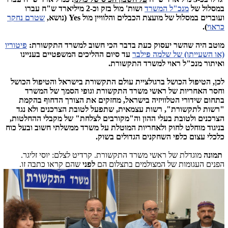
במסלול של
מנכ"ל המשרד
ושות' מול בזק וכ-2 מיליארד ש"ח עברו
ועוברים במסלול של מועצת הכבלים והלוויין מול Yes (נושא,
שטרם נחקר
כראוי
).
מוטב היה שהשר יעסוק כעת בדבר הכי חשוב למשרד התקשורת:
פיטוריו
(או השעייתו) של שלמה פילבר
עד סיום ההליכים המשפטיים בעניינו
ואיתור מנכ"ל ראוי למשרד התקשורת.
לכן, הטיפול הכושל ברגולציית עולם התקשורת בישראל והטיפול הכושל
וחסר האחריות של ראשי משרד התקשורת וגופי הסמך של המשרד
בתחום שידורי הטלוויזיה בישראל, מחזקים את הצורך הדחוף בהקמת
"רשות לתקשורת", רשות עצמאית, שתפעל לטובת הצרכנים ולא נגד
הצרכנים ולטובת בעלי ההון וה"מקורבים לצלחת" של מקבלי ההחלטות,
בניגוד מוחלט לחוק ולאחריות המוטלת על משרד ממשלתי חשוב ובעל כוח
כלכלי עצום כלפי השחקנים הגדולים בשוק.
תמונה
מוגדלת של ראשי משרד התקשורת. קרדיט לצלם: יוסי זליגר.
הפנים העגומות של המצולמים בתצלום הם
לפני
שהם קראו כתבה זו.