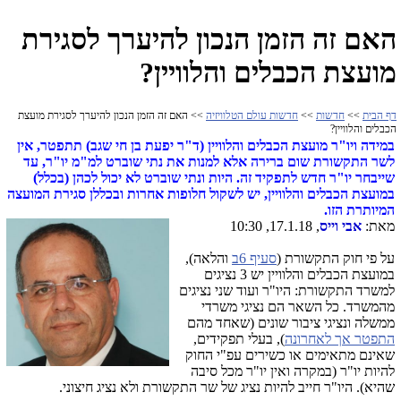
האם זה הזמן הנכון להיערך לסגירת
מועצת הכבלים והלוויין?
דף הבית
>>
חדשות
>>
חדשות עולם הטלוויזיה
>> האם זה הזמן הנכון להיערך לסגירת מועצת
הכבלים והלוויין?
במידה ויו"ר מועצת הכבלים והלוויין (ד"ר יפעת בן חי שגב) תתפטר, אין
לשר התקשורת שום ברירה אלא למנות את נתי שוברט למ"מ יו"ר, עד
שייבחר יו"ר חדש לתפקיד זה. היות ונתי שוברט לא יכול לכהן (בכלל)
במועצת הכבלים והלוויין, יש לשקול חלופות אחרות ובכללן סגירת המועצה
המיותרת הזו.
מאת:
אבי וייס
, 17.1.18, 10:30
על פי חוק התקשורת (
סעיף 6ב
והלאה),
במועצת הכבלים והלוויין יש 3 נציגים
למשרד התקשורת: היו"ר ועוד שני נציגים
מהמשרד. כל השאר הם נציגי משרדי
ממשלה ונציגי ציבור שונים (שאחד מהם
התפטר אך לאחרונה
), בעלי תפקידים,
שאינם מתאימים או כשירים עפ"י החוק
להיות יו"ר (במקרה ואין יו"ר מכל סיבה
שהיא). היו"ר חייב להיות נציג של שר התקשורת ולא נציג חיצוני.