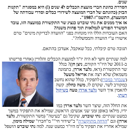
שנים
.
הסדרת כהונת חברי מועצת הכבלים ל4 שנים (!) היא במסגרת "תקנות
הבזק (כהונתם של חברי המועצה לשידורי כבלים וסדרי עבודתה של
המועצה), התשמ"ז-1987".
אז איך ממנים את נתי שוברט כנציג שר התקשורת במועצה הזו, עובד
המשרד הפורש לגמלאות תוך פחות משנה
?
האם העובדות הללו היו מונחות בפני "הוועדה לבדיקת מינוים" טרם
אישורו ע"י הוועדה והממשלה?".
תגובה טרם קיבלתי, ככל שאקבל, אעדכן בהתאם.
למה שנתיים וחצי לא היה יו"ר למועצת הכבלים והלוו
יין (אחרי פרישתו
ב-2011 של היו"ר הקודם,
ניצן חן
)? בגלל
שר התקשורת (דאז,
גלעד ארדן
, בתמונה
משמאל) שלא רצה את
אריאל משעל
(
שנבחר במכרז
) לתפקיד, בגלל שהוא נחשב
כמקורב לשר, שקדם לו,
משה כחלון
. קשה
להאמין איך השר
גלעד
ארדן
טעה
בשיקול
דעתו
.
את החלל הזה, שיצר השר
גלעד ארדן
במו
ידיו, מילאו באופן זמני שני אנשים: הראשון, שמילא את התפקיד במשך
כמעט שנתיים:
נתי שוברט
, שקיבל גם "בעיטה" (משר התקשורת,
גלעד
ארדן
) וגם "
הדחה מתוקשרת
" ב"שידור חי"" מ"חברו"
שמילה מימון
,
שמילא אחריו את תפקיד מ"מ היו"ר כמעט שנה. למה
נתי שוברט
הושפל