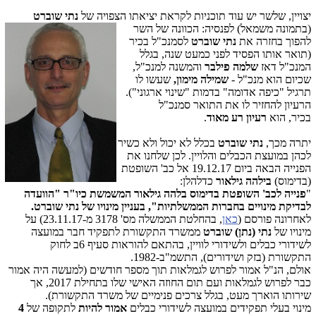
יצויין, שלשר יש עוד תוכניות לקראת יציאתו הצפו
יה של
נתי שוברט
(בתמונה משמאל) לפנסיה: הכוונה של השר
להפוך בחזרה את
נתי שוברט
לסמנכ"ל בכיר
(תואר אותו הפסיד לפני כמעט שנה, בגלל
המנכ"ל דאז
שלמה פילבר
והמשנה למנכ"ל,
שכיום הוא מנכ"ל -
שמילה מימון,
שעשו לו
תרגיל "כיפה אדומה" בדמות "שינוי ארגוני").
הרעיון להחזיר לו את התואר סמנכ"ל
בכיר, הוא
רעיון רע מאוד
.
יתרה מכך,
נתי שוברט
בכלל לא יכול ולא כשיר
לכהן במועצת הכבלים והלויין. לכן שלחנו את
הפנייה הבאה ביום 19.12.17 אל כב' השופטת
(בדימוס)
בילהה גילאור
כדלהלן:
"
פנייה לכב' השופטת בדימוס בלהה גילאור המשמשת כיו"ר "הוועדה
לבדיקת מינויים בחברות הממשלתיות", בעניין מינויו של נתי שוברט.
לאחרונה פורסם (
כאן
, בהחלטת הממשלה מס' 3178 מ-23.11.17) על
מינויו של
נתי (נתן) שוברט
ממשרד התקשורת לתפקיד חבר במועצה
לשידורי כבלים ולשידורי לוויין, בהתאם להוראות סעיף 6ב לחוק
התקשורת (בזק ושידורים), התשמ"ב-1982.
אולם, הנ"ל אמור לפרוש לגמלאות תוך מספר חודשים (למעשה היה אמור
כבר לפרוש לגמלאות ועם תום החוזה האישי שלו בתחילת 2017, אך
שירותו הוארך מעט, בגלל צרכים פנימיים של משרד התקשורת).
מינוי בעלי תפקידים במועצה לשידורי כבלים
אמור להיות
לתקופה של
4