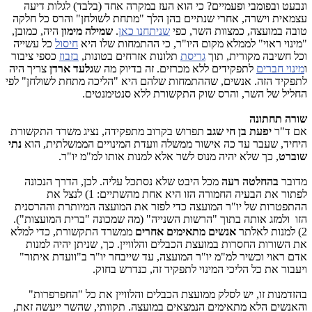
ונבעט ובפומבי ופעמיים? כי הוא העז במקרה אחד (בלבד) לגלות דיעה
עצמאית וישרה, אחרי שנתיים בהן הלך "מתחת לשולחן" והרס כל חלקה
טובה במועצה, כמצוות השר, כפי
שניתחנו כאן
.
שמילה מימון
היה, כמובן,
"מינוי ראוי" לממלא מקום היו"ר, כי ההתמחות שלו היא
חיסול
כל עשייה
וכל חשיבה מקורית, תוך
גריסת
תלונות אזרחים בטונות,
בזבוז
כספי ציבור
ו
מינוי חברים
לתפקידים ללא מכרזים. זה בדיוק מה ש
גלעד
ארדן
צריך היה
לתפקיד הזה. אנשים, שההתמחות שלהם היא "הליכה מתחת לשולחן" לפי
החליל של השר, והרס שוק התקשורת ללא סנטימנטים.
שורה תחתונה
אם ד"ר
יפעת בן חי שגב
תפרוש בקרוב מתפקידה, נציג משרד התקשורת
היחיד, שעבר עד כה אישור ממשלה וועדת המינויים הממשלתית, הוא
נתי
שוברט
, כך שלא יהיה מנוס לשר אלא למנות אותו למ"מ יו"ר.
מדובר
בהחלטה רעה
מכל היבט שלא נסתכל עליה. לכן, הדרך הנכונה
לפתור את הבעיה החמורה הזו היא אחת מהשתיים: 1) לנצל את
ההתפטרות של יו"ר המועצה כדי לפזר את המועצה המיותרת וההרסנית
הזו ולמזג אותה בתוך "הרשות השנייה" (מה שמכונה "ברית המועצות").
2) למנות לאלתר
אנשים מתאימים אחרים
ממשרד התקשורת, כדי למלא
את השורות החסרות במועצת הכבלים והלוויין. כך, שניתן יהיה למנות
אדם ראוי וכשיר למ"מ יו"ר המועצה, עד שייבחר יו"ר ב"וועדת איתור"
ויעבור את כל הליכי המינוי לתפקיד זה, כנדרש בחוק.
בהזדמנות זו, יש לסלק ממועצת הכבלים והלוויין את כל "החפרפרות"
והאנשים הלא מתאימים הנמצאים במועצה. תקוותי, שהשר ייעשה זאת,