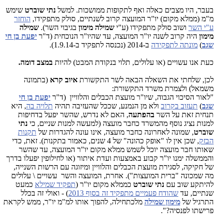
בעבר, היו מצבים כאלה ואף לתקופות ממושכות. למשל
נתי שוברט
שימש
מ"מ (ממלא מקום) יו"ר המועצה קרוב לשנתיים, סולק מתפקידו,
הוחזר
ע"י השר
ושוב סולק מתפקידו (ע"י
שמילה מימון
בגיבוי השר).
שמילה
מימון
היה קרוב לשנה יו"ר המועצה, עד שהיו"ר הנוכחית (ד"ר
יפעת בן חי
שגב
)
מונתה לתפקידה
ב-2014 (נכנסה לתפקיד ב-1.9.14).
כעת אנו עשויים (או עלולים, תלוי בנקודת המבט) להיות
במצב דומה.
לכן, שלחתי את השאלה הבאה לשר התקשורת
איוב קרא
(בתמונה
משמאל) ולצמרת משרד התקשורת:
"לאור הסיכוי הגבוה, שיו"ר מועצת הכבלים והלוויין (ד"ר
יפעת בן חי
שגב
)
תעזוב בקרוב
ולא מן הנמנע, שככל שהעזיבה תהיה
תלויה בה
, היא
תנחית זאת על השר
בהפתעה
, האם לא נדרש, שהשר יפעל בדחיפות
למנות נציג נוסף מהמשרד כחבר מועצה (למעשה למנות שניים, כי
נתי
שוברט
, שמונה לאחרונה כחבר מועצה, אינו עונה להגדרות של
תקנות
הבזק
, שכן אין לו "אופק כהונה" של 4 שנים, כאמור בתקנות). זאת, כדי
שאותו חבר מועצה יוכל לשמש ממלא מקום יו"ר המועצה, עד שהשר
והממשלה ימנו יו"ר קבוע באמצעות ועדת איתור (או לחילופין יפעלו בדרך
של חקיקה, לסגירת מועצת הכבלים והלוויין ומיזוגה עם הרשות השנייה,
מה שמכונה "ברית המועצות"). אחרת, המועצה והשר עשויים \ עלולים
להיתקע שוב עם
נתי שוברט
כממלא מקום יו"ר (
תפקיד שמילא
כמעט
שנתיים, עד
שהודח פעמיים מתפקיד זה בסוף 2013
) - ואולי זה בכלל
התרגיל של
מימון שמילה
מלכתחילה, להפוך אותו למ"מ יו"ר, ממש לקראת
פרישתו לפנסיה?".