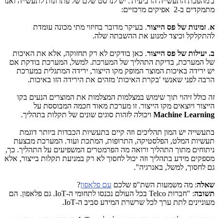
ב'מהפכת התעשייה הרביעית'. יש לנו סט שלם של פתרונות לתעשייה ואנו
מתמקדים ב-2 אפיקים מרכזיים:
א
.
זמינות של פס הייצור
. בעיקר מדובר בחיזוי מתי מכונה עומדת
להתקלקל וכיצד למנוע את ההשבתה שלה.
ב. יעילות של פס הייצור
. כאן בודקים לא רק תחזוקה, אלא את האיכות
של המערכת, בדיקת התהליך של המערכת. למשל, המערכת בודקת אם
יש ירידה באיכות המוצר המופק מקו הייצור, ירידה המתגלית במערכת
הרבה לפני שאנשי 'בקרת האיכות' מזהים את הירידה הזו באיכות.
זה כולל זיהוי תוך שימוש במצלמות המצלמות את המוצרים הנעים בקו
הייצור ויוצאים מקו הייצור. זו מערכת מאוד חכמה המבוססת על
Machine Learning
ויכולה לזהות סוגים שונים של תקלות בתהליך.
בתעשייה יש המון תהליכים וזה קיים בתעשיות הכבדות ביותר דוגמת
תעשיות המלט, הפלסטיקה, התרופות, המתכת ועוד. המערכת מבצעת
ניתוחים מתוך התהליך ורואה מה הפרמטרים המשפיעים על התהליך. כך,
מספקים מידע בתהליך וזה יכול לחסוך לא רק במניעת תקלות בייצור, אלא
גם לחסוך, למשל, באנרגיה".
שאלה
: מה משמעות השת"פ שלכם
עם פלאפון
?
תשובה
: "חברות
Telco
בכל העולם נכנסו לתחומי ה-
IoT
. גם פלאפון. הם
מעוניינים לתת ערך לכל שרשרת המידע סביב ה-
IoT
.