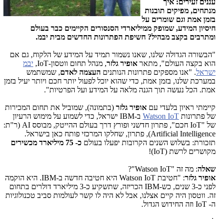
עננים זעירים: איך
מנתחים, מפיקים תובנות
בזמן אמת וגם שומרים על
חיסיון המידע, שמופק ממיליארדי הסנסורים הקיימים כבר בעולם
ומתרבים בקצב מבהיל? חשיפת הפתרונות החדשים מבית יבמ.
"הבשורה הגדולה שלנו, שאנו נשמור תמיד על המידע של הלקוח, גם אם
הוא בקצה העולם", מתאר
אופיר גלזר
, מנהל תחום ווטסון-
IoT
,
יבמ
ישראל
. "אנו מספקים פתרונות הנותנים
העצמה לאדם
, שמשתמש
במערכת שלנו, בזמן אמת, כדי שהוא יוכל לפעול יותר חכם ויותר יעיל בזמן
אמת. הכל נעשה תוך הגנה מלאה על המידע ועל הפרטיות".
קיימתי ראיון בלעדי עם
אופיר גלזר
(בתמונה), שמוביל את תחום המכירות
של פתרונות
Watson IoT
ב-
IBM
ישראל, כדי לשמוע על מימוש הרעיון
של "IoT חכם", פתרון חדשני ופורץ דרך בעולם ההייטק, מבוסס
AI
(ר"ת:
Artificial Intelligence
), פתרון, שחלקו המרכזי פותח כאן בישראל.
תזכורת:
בשלוש השנים הקרובות יפעלו בעולם
כ- 75 מיליארד מכשירים
מקושרים לרשת (IoT)!
שאלה
: מה זה
Watson IoT"
"?
אופיר גלזר
: "חטיבת
Watson IoT
היא חטיבה חדשה ב-
IBM
. היא הוקמה
לפני כ-3 שנים, כש-IBM הכריזה, שתשקיע כ-3 מיליארד דולרים בתחום
זה. ווטסון היה קיים אצלנו, אבל לא היה לו קשר לעולמות סביב טכנולוגיות
ה-
IoT
וזה החידוש הגדול.