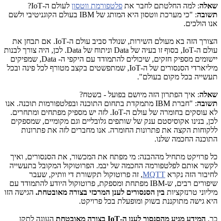
שאלה
: למה החלטתם לחבר את
פלטפורמת ווטסון
לעולם ה-
IoT
?
תשובה
: "כי מערכת ווטסון היא המותג של
IBM
בעולם הקוגניטיבי ולשם
אנו הולכים.
הצורך הזה בא מעולם השירות, שנולד סביב עולם ה-
IoT
. אם תבחן את
עולם ה-
IoT
, בסוף זו בעיה של
Data
וניתוח של
Data
. לכן, היה צורך לבנות
יישומים מספיק חזקים, שיכולים להתמודד עם היקפי ה-
Data
, שמפיקים
מיליארדי הסנסורים של ה-
IoT
, שמתפשטים בקצב מטורף לכל פינה ובכל
תעשייה בכל מקום בעולם".
שאלה
: איך הפתרון הזה מיושם בפועל - בשטח?
תשובה
: "חברת
IBM
מתמקדת בתחום התוכנה ובפלטפורמות תוכנה. אנו
לא עוסקים בחומרה של עולם ה-
IoT
. לזה יש מספיק מפתחים ומתחרים.
לכן, בנינו אקוסיסטם ענק של שותפים גלובליים וגם מקומיים, שמספקים
ללקוחות הקצה את פתרונות החומרה. אנו מחברים לזה את פתרונות
התוכנה החכמה שלנו.
כל פרויקט מתחיל מההבנה: מי מפתח את המכשור, את הסנסורים, ואיך
לקשר אותם לפלטפורמה החכמה של יבמ. הפרוטוקול המקובל בתעשייה
לחיבור הזה נקרא
MQTT
, זה פרוטוקול תקשורת די וותיק, שעבר
שיפורים רבים, ש-
IBM
מפתחת ומספקת, פרוטוקול היודע להתמודד עם
מיליוני טרנזקציות
בין הסנסורים לענן המרכזי בצורה מאובטחת.
הגישה הזו
היא גישה מתוקננת בשוק ומופעלת בכל פרויקט.
כך,
המידע מגיע מהסנסור לענן ה-
IoT
בצורה מאובטחת
העונה לתקן