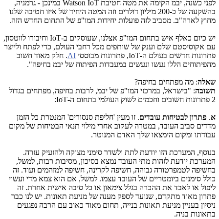
לפני כשנה,
יבמ
הקימה את מטה חטיבת
Watson IoT
במינכן - גרמניה,
בהשקעה של כ-200 מיליון דולרים וזה המטה היחיד של איזו חטיבה שלנו
מחוץ לארה"ב. מסביב לזה פועלות יחידות המו"פ של התחום החדש הזה.
יש כיום כאלף איש בתחום המו"פ אצלנו, שעוסקים ב-
IoT
וחיבורו לווטסון,
עם אקוסיסטם שלם וענק של שותפים מכל רחבי העולם, כדי לפתח ולייצר
פתרונות חדשים בעולם ה-
IoT
, פתרונות מבוססי
AI
. חלק מאוד חשוב
מהפיתוחים הללו נעשו ונעשים במעבדות הפיתוח של יבמ בחיפה".
שאלה
: מה מפתחים בחיפה?
תשובה
: "בישראל, במרכזי המו"פ של יבמ, לרבות בחיפה, מפתחים בגדול
2 פתרונות חשובים וחכמים לשוק העולמי בתחום ה-
IoT
:
א
.
פתרון לבטיחות עובדים
. זו מעין 'חליפת סנסורים' המנטרת כל הזמן
מדדים סביב העובד, במטרה לעקוב אחרי מילוי תנאי הבטיחות של מקום
עבודתו ומקום הימצאו שלך האדם המנוטר.
בנוסף, המערכת הזו יודעת לתת ולשדר סימני מצוקה ולהזעיק עזרה.
המערכת יודעת לזהות מתי העובד נמצא בסיכון, מסיבות רבות, למשל,
בחשיפה לטמפרטורה גבוהה, חשיפה לקרינה, חשיפה למזהמים ועוד. זה
כולל סימנים ביומטריים של העובד עצמו. למשל, אם הוא צמא מדי ועשוי
ליפול או לאבד את ההכרה בגלל צימאון או כל סיבה אישית אחרת. זה
פתרון מאוד מתקדם, שנועד לספק מענה של מניעת תאונות. יש לנו כבר
ניסיון בעניין מניעת תאונות בנייה, תחום מאוד כאוב עם הרבה נפגעים
בתאונות בניה.