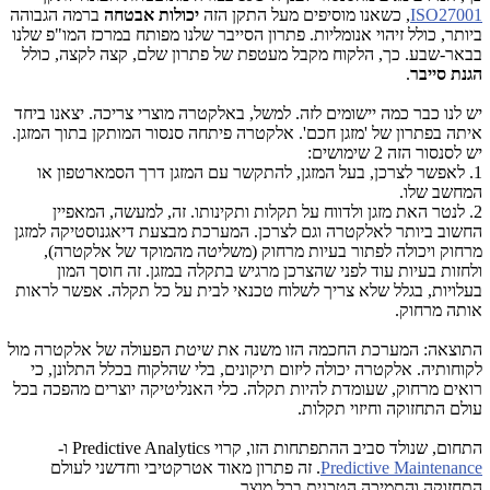
ISO27001
, כשאנו מוסיפים מעל התקן הזה
יכולות אבטחה
ברמה הגבוהה
ביותר, כולל זיהוי אנומליות. פתרון הסייבר שלנו מפותח במרכז המו"פ שלנו
בבאר-שבע. כך, הלקוח מקבל מעטפת של פתרון שלם, קצה לקצה, כולל
הגנת
סייבר
.
יש לנו כבר כמה יישומים לזה. למשל, באלקטרה מוצרי צריכה. יצאנו ביחד
איתה בפתרון של 'מזגן חכם'. אלקטרה פיתחה סנסור המותקן בתוך המזגן.
יש לסנסור הזה 2 שימושים:
1. לאפשר לצרכן, בעל המזגן, להתקשר עם המזגן דרך הסמארטפון או
המחשב שלו.
2. לנטר האת מזגן ולדווח על תקלות ותקינותו. זה, למעשה, המאפיין
החשוב ביותר לאלקטרה וגם לצרכן. המערכת מבצעת דיאגנוסטיקה למזגן
מרחוק ויכולה לפתור בעיות מרחוק (משליטה מהמוקד של אלקטרה),
ולחזות בעיות עוד לפני שהצרכן מרגיש בתקלה במזגן. זה חוסך המון
בעלויות, בגלל שלא צריך לשלוח טכנאי לבית על כל תקלה. אפשר לראות
אותה מרחוק.
התוצאה: המערכת החכמה הזו משנה את שיטת הפעולה של אלקטרה מול
לקוחותיה. אלקטרה יכולה ליזום תיקונים, בלי שהלקוח בכלל התלונן, כי
רואים מרחוק, שעומדת להיות תקלה. כלי האנליטיקה יוצרים מהפכה בכל
עולם התחזוקה וחיזוי תקלות.
התחום, שנולד סביב ההתפתחות הזו, קרוי
Predictive Analytics
ו-
Predictive Maintenance
. זה פתרון מאוד אטרקטיבי וחדשני לעולם
התחזוקה והתמיכה הטכנית בכל מוצר.