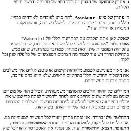
ג
.
פתרון לתחזוקה של הבניין
. זה כולל חיזוי של תחזוקה נדרשת וחיזוי
תקלות.
ד
.
פתרון של סיוע -
Assistance
. לתת סיוע לעובדים ולאורחים בבניין.
כולל הכוונה, סיוע במצוקה ובתקלות, למשל בשריפה, או שנתקעת
המעלית או הדלת ועוד".
שאלה
: לאן אתם הולכים עם הפתרונות הללו של
Watson IoT
?
אופיר גלזר
: "אנו עומדים לחשוף לכל השוק את היכולות, שכבר חשפנו
בהכרזות הפומביות שלנו. זאת מאחר, שמדובר בפתרונות, שהם ממש
בתחילת הדרך ויש עוד ללמוד מה הצרכים הספציפיים של כל פלח שוק וכל
לקוח.
אנו מאוד מעוניינים לשמוע מלקוחות קיימים או פוטנציאליים איך משלבים
את היכולות החדשות הללו בתחומים חדשים, שלא היינו בהם עד כה,
דוגמת מכונות תעשייתיות.
המודלים של החיזוי הולכים להשתפר משמעותית. השילוב הזה של מוצרים
שונים מעולמות שונים מחייב אותנו לפתח ולהמשיך לפתח כדי לממש את
יכולת החיזוי וזה מאפשר לנו להגיע לפתרונות חדשים ומשולבים המכסים
מוצרים רבים במקביל. זה מה שמייחד אותנו בשוק הזה.
ההחלטה שלנו ברורה: אנו נפתח פתרון ייעודי לכל תעשייה המעוניינת בנו.
אנו הולכים לכל מקום, לעולמות מגוונים דוגמת:
האוטומוטיב, הביטוח,
התעופה, הצבא, התקשורת
ועוד. אנו נפתח את האסטרטגיה הזו לכל שוק