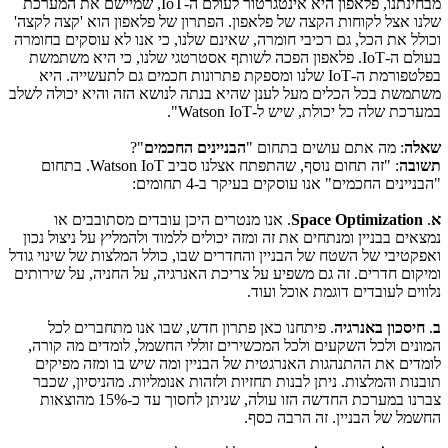
מבחינתנו, פלאפון היא אינטגרטור לעולם ה-
IoT
, שמיישם את המערכת
שלנו אצל לקוחות הקצה של פלאפון. הפתרון של פלאפון הוא 'קצה לקצה'
וכולל את הכל, גם רכיבי חומרה, שאינם שלנו, כי אנו לא עוסקים בחומרה
בעולם ה-
IoT
. פלאפון הפכה לשותף אסטרטגי שלנו, כי היא משתמשת
בפלטפורמת ה-
IoT
שלנו ומספקת פתרונות חכמים גם לתעשייה. היא
משתמשת בכל הכלים מעל לענן שהיא בנתה לנושא הזה והיא יכולה לשלב
במערכת שלה כל יכולת, שיש ל-
Watson IoT
".
שאלה
: מה אתם עושים בתחום "
הבניינים החכמים
"?
תשובה
: "זה תחום נוסף, שהתפתח אצלנו סביב
Watson IoT
. בתחום
"הבניינים החכמים" אנו עוסקים בעיקר ב-4 תחומים:
א
.
Space Optimization
. אנו מנטרים היכן עובדים מסתובבים או
נמצאים בבניין ומנתחים את זה ומזה יכולים ללמוד ולהמליץ על ניצול נכון
ואפקטיבי של השטח של הבניין והחדרים שבו, כולל המלצות של שינוי גודל
ומיקום חדרים. זה גם משפיע על צריכת האנרגיה, על החניה, על שירותים
נלווים לעובדים דוגמת אוכל ועוד.
ב
.
חיסכון באנרגיה
. פיתחנו כאן פתרון חדש, שבו אנו מתחברים לכל
המונים ולכל השקעים ולכל המכשירים זוללי החשמל, לומדים מה קורה,
לומדים את ההתנהגות האנרגטית של הבניין ומה שיש בו ומזה מפיקים
תובנות והמלצות. ניתן לבנות תחזיות ולזהות אנומליות. מהניסיון, שכבר
צברנו במערכת החדשה הזו עולה, שניתן לחסוך עד כ-15% מהוצאות
החשמל של הבניין. זה הרבה כסף.