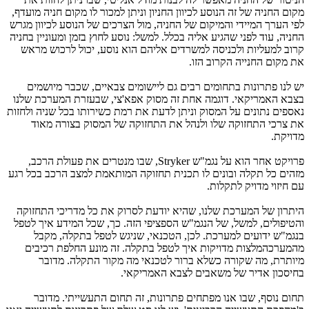
מקום החניה של זה הנוסע לכיוון החניון וניתן למכור לו מקום חניה מועדף,
לפי הערך המיידי והמיקום של החניה, מול הצרכים של הנוסע לכיוון מגרש
החניה, עוד לפני שהגיע אליה בכלל. למשל: נוסע לחוץ בזמן ומעוניין בחניה
קרוב למעליות ולכניסה למשרדים אליהם הוא נוסע, יכול לרכוש מראש
את מקום החנייה הקרוב הזו.
יש לנו פתרונות בתחומים רבים גם ליישומים צבאיים, שכבר מיושמים
בצבא האמריקאי. דוגמה אחת זה מסוק אפא'צי, שבעזרת המערכת שלנו
נאספים נתונים על המסוק וניתן לדעת את רמת כשירותו בכל שניה ולחזות
את צרכי התחזוקה שלו ולנהל את התחזוקה של המסוק בצורה מאוד
מדויקת.
פרויקט אחר הוא על נגמ"ש
Stryker
, שבו מנטרים את פעולת הרכב,
מזהים כל תקלה ובונים לו תכנית תחזוקה המותאמת למצב הרכב בכל רגע
עם חיזוי מדויק לתקלות.
היתרון של המערכת שלנו, שהיא יודעת לסרוק את כל מדריכי התחזוקה
והטיפולים, למשל, של הנגמ"ש הספציפי הזה. כך, שכל המידע איך לטפל
בנגמ"ש ידועים למערכת. לכן, הטכנאי, שניגש לטפל בתקלה, מקבל
מהמערכהמלצות מדויקות איך לטפל בתקלה. זה מונע החלפת רכיבים
מיותרת, מה שקורה כשלא ברור לטכנאי מה מקור התקלה. מדובר
בחיסכון אדיר של משאבים לצבא האמריקאי.
תחום נוסף, שבו אנו מפתחים פתרונות, זה תחום התעשייתי. מדובר