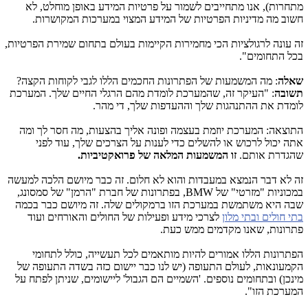
מתחרות), אנו מתחייבים לשמור על פרטיות המידע באופן מוחלט, לא
חשוב מה מדיניות הפרטיות של המידע המצוי במערכות המקושרות.
זה עונה לרגולציות הכי מחמירות הקיימות בעולם בתחום שמירת הפרטיות,
בכל התחומים".
שאלה
: מה המשמעות של הפתרונות החכמים הללו לגבי לקוחות הקצה?
תשובה
: "העיקר זה, שהמערכת לומדת מהם הרגלי החיים שלך. המערכת
לומדת את ההתנהגות שלך וההעדפות שלך, די מהר.
התוצאה: המערכת יוזמת בעצמה ופונה אליך בהצעות, מה חסר לך ומה
אתה יכול לרכוש או להשלים כדי לענות על הצרכים שלך, עוד לפני
שהגדרת אותם.
זו המשמעות המלאה של פרואקטיביות.
זה לא דבר הנמצא במעבדות והוא לא חלום. זה כבר מיושם הלכה למעשה
במכוניות "מזרטי" של
BMW
, בפתרונות של חברת "הרמן" של סמסונג,
שבה היא משתמשת במערכת הזו ברמקולים שלה. זה מיושם כבר בכמה
בתי חולים ובתי מלון
לצרכי מידע ופעילות של החולים והאורחים ועוד
פתרונות, שאנו מקדמים ממש כעת.
הפתרונות הללו אמורים להיות מותאמים לכל תעשייה, כולל לתחומי
הקמעונאות, לעולם התעופה (יש לנו כבר יישום כזה בשדה התעופה של
מינכן) ובתחומים נוספים. 'השמיים הם הגבול' ליישומים, שניתן לפתח על
המערכת הזו".