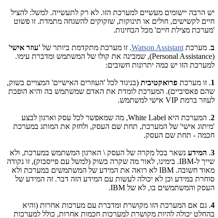
יש הרבה יישומים מעשיים למערכת הזו. לא רק לתעשייה. למשל: להציל
חיים לקשישים, חולים או תינוקות, שזקוקים להשגחה מתמדת. זו פשוט
'מערכת מצילת חיים' מכל הבחינות.
ב
. מערכת
Watson Assistant
. זו מערכת מתקדמת ביותר של
'עוזר אישי'
(
Personal Assistance
), שמבינה את קולו של המשתמש ומדברת עימו.
למערכת הזו יש כמה יתרונות חשובים:
1
. זו מערכת
פרואקטיבית
(בניגוד לכל 'העוזרים האישיים' המצויים בשוק,
שהם פאסיביים). המערכת לומדת את האדם שמשתמש בה והיא הופכת
לעוזר ברמת
VIP
אישי למשתמש.
2
. המערכת היא
White Label
, מה שמאפשר לכל עסק וארגון לבצע
'מיתוג אישי' של המערכת, תחת שם העסק, ולחזק את המותג במערכת
חכמה - תחת שם העסק.
3
.
המידע
נשאר בכל מקרה של העסק \ הארגון המשתמש במערכת, ולא
שייך ל-
IBM
. בימינו, לאור מה שקרה בשוק (למשל עם פייסבוק), זו נקודה
מאוד חשובה.
IBM
לא רואה את המידע של המשתמשים במערכת ולא
סוחרת במידע וכן לא יכולה לעשות עם המידע הזה דבר. זה המידע של
העסק והמשתמשים בו, לא של
IBM
.
4
. גם אם המערכת הזו מקושרת ומדברת עם מערכות אחרות (והיא
בהחלט יכולה להיות מקושרת למערכות חכמות אחרות, כולל למערכות