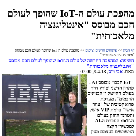
מהפכת עולם ה-IoT שהופך לעולם
חכם מבוסס "אינטליגנציה
מלאכותית"
דף הבית
>>
פיתוחים חדשים וצ'יפים
>> מהפכת עולם ה-IoT שהופך לעולם חכם מבוסס
"אינטליגנציה מלאכותית"
חשיפה: המהפכה החדשה של עולם ה-
IoT
שהופך לעולם חכם מבוסס
"אינטליגנציה מלאכותית"
מאת:
אבי וייס
, 9.4.18, 07:00
IoT"
חכם" מבוסס
AI
-
פתרון חדשני ופורץ דרך
בעולם ההייטק ו"הבניינים
החכמים", מערכת
פרואקטיבית של "עוזר
אישי" ברמת
VIP
אישי,
וה
טרנד החזק בעולם
ה-
IoT
: העברת ה-
AI
למכשירי הקצה
המשמשים בעצמם מעין