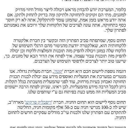
כלומר, המערכת יודע להבחין מראש ויכולה לייצר מודל חיזוי מדויק
למזגנים, מתי הם זקוקים לתחזוקה ולתיקון ומה בדיוק לתחזק ולתקן. אם
אתה יודע מראש בזמן אמת, שהמזגן עומד להתקלקל, אתה לא רק חוסך
כסף בתחזוקה, אתה עונה לצרכים של הלקוחות שלך ורוכש את נאמנותם
לפתרון שלך.
תחום נוסף, שמתפתח סביב הפתרון הזה ובקשר בין חברת אלקטרה
ללקוחותיה הוא, שאלקטרה יודעת מהניטור מהם הרגלי השימוש של
הלקוח שלה במזגן ויכולה להפיק מזה תובנות והמלצות ללקוח וכן יכולה
להפיק מזה תובנות עבור עצמה, איך לפתח את הדור הבא של מזגנים. כך,
שייענו טוב יותר לצרכים ולדפוסי השימוש של הצרכנים.
דוגמה נוספת ליישום חכם היא חברת '
קונה'
, חברת מעליות גדולה. אנו
מנטרים במערכת את המעליות ואוספים מידע עם יכולת לבנות תכנית
תחזוקה ואבחון בעיות מרחוק, עוד לפני שהמעלית מושבתת בגלל תקלות.
ניתן לקבל הרבה מידע מהמעליות. לכן ראינו, שניתן לפתח הרבה יישומים
סביב המעליות וזה ממש כעת בפיתוח גם ע"י שותפים שלנו.
תחום נוסף ליישום הוא תחום החניה. חברת '
ריפבליק פרקינג
' מארה"ב,
שיש לה כ-100 מגרשי חניה עם כ-50 אלף מקומות חניה, החליטה
להתקדם עם הפתרון שלנו ולבנות עי"כ מודלים עסקיים חדשים לתחום
החניה.
הניטור של החניה מאפשר לה לבנות מודל אנליטי, שבו ניתן לחזות את