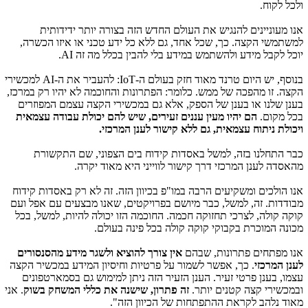
ולכל לקוח.
אנו מעוניינים להנגיש את העולם החדש הזה בצורה יותר ידידותית
למשתמשי הקצה. כך, שכל אחד, גם ללא כל ידע טכני או איזו הכשרה,
יוכל לקבל מידע ולהשתמש במידע בלי להבין בכלל מה זה
AI
.
בנוסף, יש היום טרנד מאוד חזק בעולם ה-
IoT
: להעביר את ה-
AI
למכשירי
הקצה. זו מהפכה של ממש. כלומר: הפתרונות והחוכמה לא יהיו רק במרכז,
בענן שלנו או בענן של הספק, אלא גם במכשירי הקצה עצמם המפוזרים
בכל מקום.
הם יהיו מעין עננים זעירים, שיש להם יכולת עבודה עצמאית
ויכולת ניתוח עצמאית, גם ללא קישור לענן המרכזי.
כבר התחלנו בזה, למשל באסדות קידוח בים הצפוני, שם התקשורת
מהאסדה לענן המרכזי דרך קישור לווייני היא מאוד יקרה.
אנו הולכים ומשקיעים הרבה במו"פ בכיוון הזה. זה לא רק באסדות קידוח
מבודדות. זה, למשל, כבר מיושם בפרויקטים, שאנו מבצעים עם אפל ועם
קוקה קולה, לצרכי תחזוקה חכמה. החוכמה הזו יכולה להיות, למשל, בכל
מכונה המוכרת בקבוקי קוקה קולה בכל פינה בעולם.
אנו מפתחים פתרונות, שבהם
אין צורך להוציא ולשגר מידע מהסנסורים
לענן המרכזי
. כך, אפשר לשמור על פרטיות וחיסיון המידע במכשיר הקצה
עצמו, בענן פרטי זעיר. הענן הזעיר הזה ניתן למימוש גם בסמארטפונים
ובמכשירי קצה קטנים יותר.
זה פתרון, שישנה את כללי המשחק בשוק
. אני
מאוד נלהב לקראת ההתפתחות של הכיוון הזה".