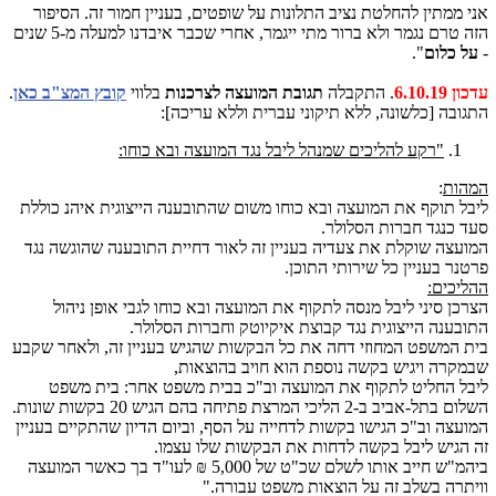
אני ממתין להחלטת נציב התלונות על שופטים, בעניין חמור זה. הסיפור
הזה טרם נגמר ולא ברור מתי ייגמר, אחרי שכבר איבדנו למעלה מ-5 שנים
-
על כלום
".
עדכון 6.10.19
. התקבלה
תגובת המועצה לצרכנות
בלווי
קובץ המצ"ב כאן
.
התגובה [כלשונה, ללא תיקוני עברית וללא עריכה]:
"רקע להליכים שמנהל ליבל נגד המועצה ובא כוחו:
המהות
:
ליבל תוקף את המועצה ובא כוחו משום שהתובענה הייצוגית איהנ כוללת
סעד כנגד חברות הסלולר.
המועצה שוקלת את צעדיה בעניין זה לאור דחיית התובענה שהוגשה נגד
פרטנר בעניין כל שירותי התוכן.
ההליכים:
הצרכן סיני ליבל מנסה לתקוף את המועצה ובא כוחו לגבי אופן ניהול
התובענה הייצוגית נגד קבוצת איקיוטק וחברות הסלולר.
בית המשפט המחוזי דחה את כל הבקשות שהגיש בעניין זה, ולאחר שקבע
שבמקרה ויגיש בקשה נוספת הוא חויב בהוצאות,
ליבל החליט לתקוף את המועצה וב"כ בבית משפט אחר: בית משפט
השלום בתל-אביב ב-2 הליכי המרצת פתיחה בהם הגיש 20 בקשות שונות.
המועצה וב"כ הגישו בקשות לדחייה על הסף, וביום הדיון שהתקיים בעניין
זה הגיש ליבל בקשה לדחות את הבקשות שלו עצמו.
ביהמ"ש חייב אותו לשלם שכ"ט של 5,000 ₪ לעו"ד בך כאשר המועצה
וויתרה בשלב זה על הוצאות משפט עבורה."