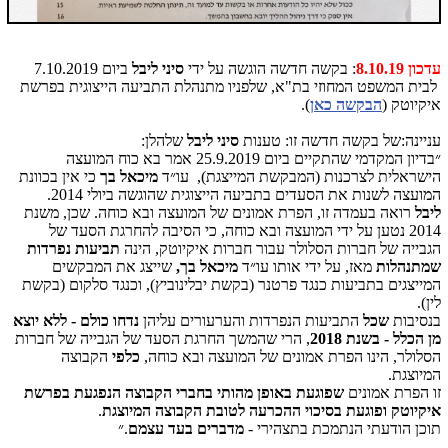
עדכון 8.10.19
:
בקשה חדשה הוגשה על ידי
סיני ליבל
ביום 7.10.2019
לבית המשפט המחוזי בת"א, שלפניו מתנהלת התביעה הייצוגית בפרשת
איקיוטק (
הבקשה כאן
).
עניינה:של בקשה חדשה זו: טענות
סיני ליבל
שלהלן:
״בדיון המקדמי שהתקיים ביום 25.9.2019 אמר בא כוח המועצה
הישראלית לצרכנות (המבקשת המייצגת), עו״ד
מיכאל בך
כי אין בכוונת
המועצה לשנות את הסעדים בתביעה הייצוגית שהוגשה ביולי 2014.
ליבל
רואה בעמדה זו, הפרת אמונים של המועצה ובא כוחה. שכן, משנת
2014 נטען על ידי המועצה ובא כוחה, כי הסיבה להחרגת הסעד של
הגבייה של חברות הסלולר עבור חברות איקיוטק, הינה
תביעות נפרדות
שמתנהלות
מאז, על ידי אותו עו״ד
מיכאל בך,
שייצג את המבקשים
המייצגים בתביעות כנגד פרטנר (בקשת יבלינוביץ), וכנגד סלקום (בקשת
לין).
בנסיבות
שכל
התביעות הנפרדות והערעורים עליהן
נדחו כולם - ללא יוצא
מן הכלל - בשנת 2018
, הרי שהמשך החרגת הסעד של הגבייה של חברות
הסלולר, הינו הפרת אמונים של המועצה ובא כוחה,
כלפי
הקבוצה
המיוצגת.
זו הפרת אמונים
שפוגעת באופן מהותי בחברי הקבוצה הנפגעת בפרשת
איקיוטק ופוגעת בסיכוי ההכרעה לטובת הקבוצה המיוצגת
.
תוכן הודעתי הנתמכת בתצהירי -
מדברים בעד עצמם
.״