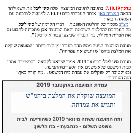
עדכון 7.10.19
: בתגובה לתגובת המועצה, שלח
סיני ליבל
את השאילתה
הבאה
המצויה כאן
. אותה העברתי ביום 7.10.19 למועצה לצרכנות עם
השאלה הבאה:
"
מצ"ב
מסמך של החלטת השופטת + דברי הקדמה של
סיני ליבל
.
מה תגובתכם להחלטת השופטת והאם המועצה
אכן מתכוונת לתבוע גם
את חברות הסלולר
, בגין הגבייה שביצעו עבור איקיוטק?
"
.
תגובת
המועצה הגיעה ממש מהר כעבור זמן קצר ביותר:"
המועצה שוקלת
את המלצת ביהמ"ש ותגיש את עמדתה
".
תגובת
סיני ליבל
: "בינואר 2019 אמרו
שידאגו לקבוצה
. בספטמבר אמרו
לבית המשפט שלא משנים את הסעדים/התביעה.
ובאוקטובר רק שוקלים את עמדת בית המשפט ... מה קורה כאן?"
הנה העובדות: