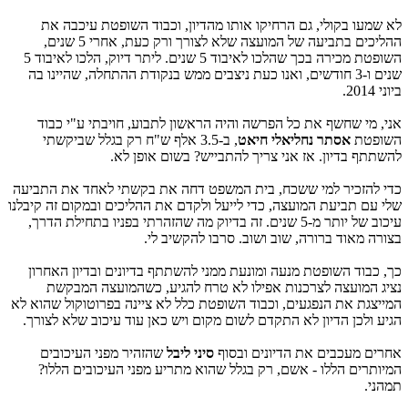
לא שמעו בקולי, גם הרחיקו אותו מהדיון, וכבוד השופטת עיכבה את
ההליכים בתביעה של המועצה שלא לצורך ורק כעת, אחרי 5 שנים,
השופטת מכירה בכך שהלכו לאיבוד 5 שנים. ליתר דיוק, הלכו לאיבוד 5
שנים ו-3 חודשים, ואנו כעת ניצבים ממש בנקודת ההתחלה, שהיינו בה
ביוני 2014.
אני, מי שחשף את כל הפרשה והיה הראשון לתבוע, חויבתי ע"י כבוד
השופטת
אסתר נחליאלי חיאט
, ב-3.5 אלף ש"ח רק בגלל שביקשתי
להשתתף בדיון. אז אני צריך להתבייש? בשום אופן לא.
כדי להזכיר למי ששכח, בית המשפט דחה את בקשתי לאחד את התביעה
שלי עם תביעת המועצה, כדי לייעל ולקדם את ההליכים ובמקום זה קיבלנו
עיכוב של יותר מ-5 שנים. זה בדיוק מה שהזהרתי בפניו בתחילת הדרך,
בצורה מאוד ברורה, שוב ושוב. סרבו להקשיב לי.
כך, כבוד השופטת מנעה ומונעת ממני להשתתף בדיונים ובדיון האחרון
נציג המועצה לצרכנות אפילו לא טרח להגיע, כשהמועצה המבקשת
המייצגת את הנפגעים, וכבוד השופטת כלל לא ציינה בפרוטוקול שהוא לא
הגיע ולכן הדיון לא התקדם לשום מקום ויש כאן עוד עיכוב שלא לצורך.
אחרים מעכבים את הדיונים ובסוף
סיני ליבל
שהזהיר מפני העיכובים
המיותרים הללו - אשם, רק בגלל שהוא מתריע מפני העיכובים הללו?
תמהני.