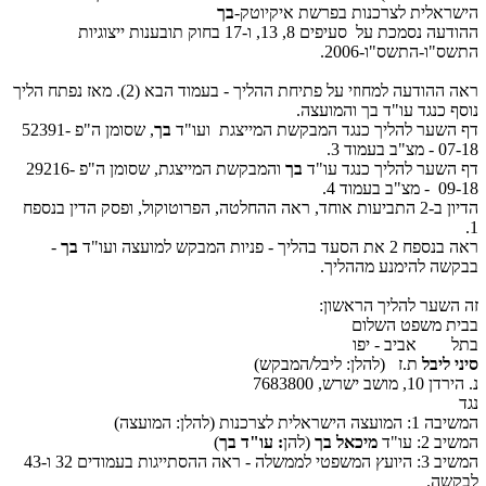
הישראלית לצרכנות בפרשת איקיוטק-
בך
ההודעה נסמכת על סעיפים 8, 13, ו-17 בחוק תובענות ייצוגיות
התשס"ו-התשס"ו-2006.
ראה ההודעה למחוזי על פתיחת ההליך - בעמוד הבא (2). מאז נפתח הליך
נוסף כנגד עו"ד בך והמועצה.
דף השער להליך כנגד המבקשת המייצגת ועו"ד
בך
, שסומן
ה"פ 52391-
07-18 - מצ"ב בעמוד 3.
דף השער להליך כנגד עו"ד
בך
והמבקשת המייצגת, שסומן ה"פ 29216-
09-18 - מצ"ב בעמוד 4.
הדיון ב-2 התביעות אוחד, ראה ההחלטה, הפרוטוקול, ופסק הדין
בנספח
1.
ראה בנספח 2 את הסעד בהליך - פניות המבקש למועצה ועו"ד
בך
-
בבקשה להימנע מההליך.
זה השער להליך הראשון:
בבית משפט השלום
בתל אביב - יפו
סיני ליבל
ת.ז (להלן: ליבל/המבקש)
נ. הירדן 10, מושב ישרש, 7683800
נגד
המשיבה 1: המועצה הישראלית לצרכנות
(להלן: המועצה)
המשיב 2: עו"ד
מיכאל בך
(להן
: עו"ד בך
)
המשיב 3: היועץ המשפטי לממשלה - ראה ההסתייגות בעמודים 32 ו-43
לבקשה.