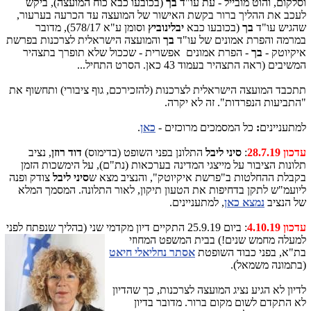
וסלקום, והוט מובייל - עת עו"ד
בך
(בכובעו כבא כוח המועצה), ביקש
לעכב את ההליך ברור בקשת האישור של המועצה עד הכרעה בערעור,
שהגיש עו"ד
בך
(בכובעו כבא
יבלינוביץ
וסומן ע"א 578/17), מדובר
במרמה והפרת אמונים של עו"ד
בך
והמועצה הישראלית לצרכנות בפרשת
איקיוטק -
בך
- הפרת
אמונים אפשרית - שככול שלא תופרך בתצהיר
המשיבים (ראה התצהיר בעמוד 43 כאן. הסרט התחיל...
תתכבד המועצה הישראלית לצרכנות (להזכירכם, גוף ציבורי) ותחשוף את
"התביעות הנפרדות". זה לא יקרה.
למתעניינים
:
כל המסמכים מרוכזים -
כאן
.
עדכון 28.7.19
:
סיני ליבל
התלונן בפני השופט (בדימוס)
דוד רוזן
, נציב
תלונות הציבור על מייצגי המדינה בערכאות (נת"ם), על הימשכות הזמן
בקבלת ההחלטות ב"פרשת איקיוטק", והנציב מצא ש
סיני ליבל
צודק ופנה
ליועמ"ש לתקן בדחיפות את הטעון תיקון, לאור התלונה. המסמך המלא
של הנציב
נמצא כאן
, למתעניינים.
עדכון 4.10.19
: ביום 25.9.19 התקיים דיון מקדמי שני (בהליך שנפתח לפני
למעלה מחמש שנים!) בבית ה
משפט המחוזי
בת"א, בפני כבוד השופטת
אסתר נחליאלי חיאט
(בתמונה משמאל).
לדיון לא הגיע נציג המועצה לצרכנות, כך שהדיון
לא התקדם לשום מקום ברור. מדובר בדיון