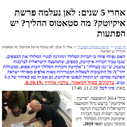
אחרי 5 שנים: לאן נעלמה פרשת
איקיוטק? מה סטאטוס ההליך? יש
הפתעות
דף הבית
>>
חדשות הסלולר והמובייל
>> אחרי 5 שנים: לאן נעלמה פרשת איקיוטק? מה סטאטוס
ההליך? יש הפתעות
האם נפתח פתח בו חברות הסלולר תחזרנה למנויי הסלולר את הכספים,
שגבו עבור חברות איקיוטק, כספים, שהמועצה הישראלית לצרכנות
טוענת, ש"גבו בעוולה" ("אקיוטק וחברות הסלולר חבות אפוא, כמעוולות
יחד")? כל התשובות לשאלות המטרידות מאות אלפים מאזרחי ישראל.
הפתעה בסיום: יש תקווה לנפגעי איקיוטק, גם אם זה בא באיחור של כ-5
עדכונים בסוף המאמר
.
עדכון אחרון :8.10.19.
שנים.
מאת:
סיני ליבל
, 11.2.19, 17:40
ביולי 2014 התפוצצה "פרשת
איקיוטק" ברעש גדול והמועצה
הישראלית לצרכנות הגישה
תביעה ייצוגית כנגד חברות
איקיוטק וחברות הסלולר. דיון
מקדמי נקבע ל
מאי 2019.