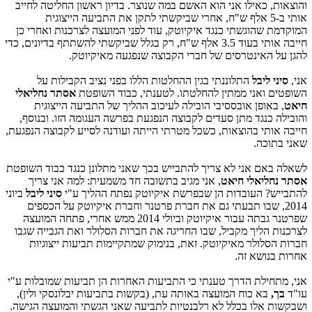
והוצאות, כאילו אני הוא האשם במה שנוצר. בדיון ראשון החליטה לחייב
אותי ב-5 אלף ש"ח, אחרי שביקשתי לתקן את התביעה הייצוגית
המוקדמת שהוגשתי כנגד איקיוטק, עוד לפני המועצה לצרכנות ואחרי כן
חייבה אותי בעוד 3.5 אלף ש"ח, רק בגלל שביקשתי להשתתף בדיונים, כדי
להגן על האינטרסים של חברי הקבוצה שנפגעה מאיקיוטק.
אני,
סיני ליבל
התלוננתי בגין ההחלטות הללו בפני נציב הקבילות על
השופטים ואני ממתין להחלטתו. לטענתי, כבוד השופטת
אסתר נחליאלי
חיאט
, באופן אובססיבי הובילה לעיכוב ההליך של התביעה הייצוגית
והובילה כנגד מתן סעדים לקבוצה הנפגעת בפרשה העגומה הזו. ובנוסף,
חייבה אותי בהוצאות, כשכל מטרתי הייתה ועודנה לסייע לקבוצה הנפגעת,
שאני בתוכה.
לשאלה באם אני לא צריך להתבייש בכך שאני מתלונן כנגד כבוד השופטת
אסתר נחליאלי חיאט
, אני מגיב בתשובה חד משמעית: למה אני צריך
להתבייש? העובדות הן שבפרשת איקיוטק נפתח ההליך ע"י
סיני ליבל
ביוני
2014, שבו תבעתי גם את חברת פרטנר וחברת איקיוטק על הכספים
שפרטנר גבתה עבור איקיוטק וביולי 2014 ממש אחרי, פתחה המועצה
לצרכנות הליך מקביל, שבו החריגה את חברות הסלולר ואת הגבייה שגבו
חברות הסלולר מאיקיוטק. זאת, בנימוק שמתקיימות תביעות ייצוגיות
אחרות בנושא זה.
אני, מתחילת הדרך טענתי כי התביעות האחרות הן תביעות שמובלות ע"י
עו"ד
בך,
בא כוח המועצה באותה עת, (בקשות בתביעות יבלונסקי ולין),
ושבקשות אלו בכלל לא רלבנטיות לתביעה שאני הגשתי והמועצה הגישה.