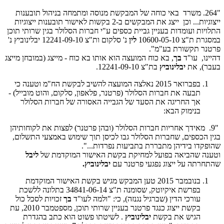
"264. משרד באי כוחה של המבקשת מנוסה ומתמחה בניהול תובענות
ייצוגיות... וכן ייצג את המבקשים ב-2 בקשות לאישור תובענות ייצוגיות
התלויות ועומדות בעניין גביית כספים ע"י חברות הסלולר בגין שרותי תוכן
במסגרת ת"צ 10600-05-10
לין
נ'
סלקום
ות"צ 12241-09-10 יבלינוביץ נ'
פרטנר תקשורת בע"מ".
דהיינו, עו"ד
בך
, בא כוח המועצה הוא אותו בא כוח - מייצג (במובחן מייצג
בעבר), את
יבלינוביץ
בת"צ 12241-09-10.
בפברואר 2015 נאלצה המועצה להשיב לבקשת הח"מ וטענה כי
תבעה את חברות הסלולר (פרטנר, פלאפון, סלקום, והוט מובייל) -
אך החריגה את הסעד של הגבייה האסורה של חברות הסלולר
בנימוק הבא:
"9. מאידך אחריות חברות הסלולר (ובהן פרטנר) לפצות את לקוחותיהן
בגין הכספים, שחברות הסלולר גבו לכיסן תוך שימוש באמצעי התשלום,
שהופקדו בידיהן מתבררת בתביעות נפרדות...".
וטענה שהביאה בפועל למחיקת בקשת האישור המוקדמת של
ליבל
שהתחרתה על ייצוג נפגעי פרטנר עם
יבלינוביץ.
בנובמבר 2015 טען המבקש מגיש בקשת האישור המוקדמת
בפרשת איקיוטק, שסומנה ת"צ 34841-06-14 בתלונה ללשכת
עורכי הדין (שברגיל נגנזה), כי: "ולמה לעו"ד
בך
זכויות לסכל כול
בקשת ייצוג כנגד פרטנר בעניין שרותי תוכן, מספטמבר 2010, עת
הגיש את בקשת
יבלינוביץ
. לשיטתו פשוט הוא כתב בהגדרת