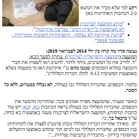
רקע
למי שלא מכיר את הנושא
ב-2 הכתבות האחרונות כאן:
"
מדוע המועצה לצרכנות
לא משתמשת ב"ראיית הזהב" בפרשת איקיוטק?
".
"
פרשת איקיוטק לא נעלמה - התפתחויות חשובות ומטרידות -
ספטמבר 2018
".
נעשה סדר מה קרה בין יולי 2014 לפברואר 2019:
המועצה (
המועצה הישראלית לצרכנות
) עתרה לסעד הבא:
"ד. לחייב את כל המשיבים, ביחד ולחוד, להשיב ו/או לשפות את חברי
הקבוצה במלוא הסכומים
שנגבו מהם
ע"י איקיוטק ו/או מי מטעמה (שלא
באמצעות המשיבות 9-12 להלן: חברות הסלולר)".
כלומר, הכספים, שחברות הסלולר גבו בעוולה,
לא נכללו בסעדים, ללא כל
הסבר.
כאשר טענתי, שהמועצה מפרה אמונים בכך, שהחריגה מהסעד את
הכספים, שחברות הסלולר גבו בעוולה (ראה הכתבות
כאן
, ו
כאן
ויש עוד
כתבות קודמות), המועצה הישראלית לצרכנות טענה באמצעות בא כוחה,
עו"ד
מיכאל בך
, כי:
"9. מאידך אחריות חברות הסלולר (ובהן פרטנר) לפצות את לקוחותיהן
בגין הכספים, שחברות הסלולר גבו לכיסן תוך שימוש באמצעי התשלום
שהופקדו בידיהן - מתבררת בתביעות נפרדות...".