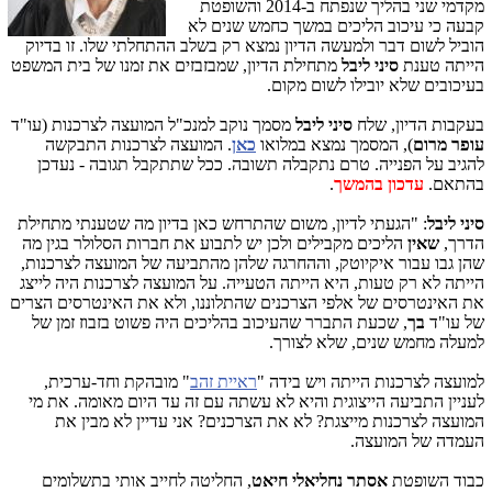
מקדמי שני בהליך שנפתח ב-2014 והשופטת
קבעה כי עיכוב הליכים במשך כחמש שנים לא
הוביל לשום דבר ולמעשה הדיון נמצא רק בשלב ההתחלתי שלו. זו בדיוק
הייתה טענת
סיני ליבל
מתחילת הדיון, שמבזבזים את זמנו של בית המשפט
בעיכובים שלא יובילו לשום מקום.
בעקבות הדיון, שלח
סיני ליבל
מסמך נוקב למנכ"ל המועצה לצרכנות (עו"ד
עופר מרום
), המסמך נמצא במלואו
כאן
. המועצה לצרכנות התבקשה
להגיב על הפנייה. טרם נתקבלה תשובה. ככל שתתקבל תגובה - נעדכן
בהתאם.
עדכון בהמשך
.
סיני ליבל
: "הגעתי לדיון, משום שהתרחש כאן בדיון מה שטענתי מתחילת
הדרך,
שאין
הליכים מקבילים ולכן יש לתבוע את חברות הסלולר בגין מה
שהן גבו עבור איקיוטק, וההחרגה שלהן מהתביעה של המועצה לצרכנות,
הייתה לא רק טעות, היא הייתה הטעייה. על המועצה לצרכנות היה לייצג
את האינטרסים של אלפי הצרכנים שהתלוננו, ולא את האינטרסים הצרים
של עו"ד
בך
, שכעת התברר שהעיכוב בהליכים היה פשוט בזבוז זמן של
למעלה מחמש שנים, שלא לצורך.
למועצה לצרכנות הייתה ויש בידה "
ראיית זהב
" מובהקת וחד-ערכית,
לעניין התביעה הייצוגית והיא לא עשתה עם זה עד היום מאומה. את מי
המועצה לצרכנות מייצגת? לא את הצרכנים? אני עדיין לא מבין את
העמדה של המועצה.
כבוד השופטת
אסתר נחליאלי חיאט
, החליטה לחייב אותי בתשלומים