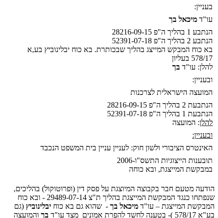
בעניין:
עו"ד
מיכאל בך
הנתבע 1 בהליך ה"פ 28216-09-15
הנתבע 2 בהליך ה"פ 52391-07-18
בא כוח המבקש המייצג בהליך שבכותרת. בא כוח יבלינוביץ בע,א
578/17 בעליון
להלן: עו"ד
בך
ובעניין:
המועצה הישראלית לצרכנות
הנתבעת 2 בהליך ה"פ 28216-09-15
הנתבעת 1 בהליך ה"פ 52391-07-18
להלן
: המועצה
ובעניין:
האינטרס הציבורי ולשון חוק: לעניין עניין בית המשפט הנכבד
תובענות הייצוגיות התשס"ו-2006
במבקשת המייצגת, ובא כוחה
הודעה מטעם חבר בקבוצה המיוצגת על פסק דין (ופרוטוקול) בהליכים,
שנפתחו כנגד המבקשת המייצגת בהליך ת"צ 29489-07-14 - ובא כוח
המבקשת המייצגת – עו"ד
מיכאל בך
- שהוא גם בא כוח
יבלינוביץ
(גם
בע"א 578/17 )- בטענה לחשד להפרת אמונים מצד עו"ד
בך
והמועצה