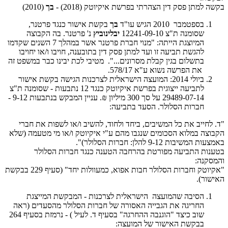
בקשה למתן פסק דין הצהרתי בפרשת איקיוטק (2018) -
בך
(2010)
בספטמבר 2010 הגיש עו"ד
בך
בקשת אישור כנגד פרטנר,
שסומנה ת"צ 12241-09-10
יבלינוביץ
נ' פרטנר. בה הקבוצה
המיוצגת הייתה: "מנוי חברת פרטנר אשר במהלך 7 השנים שקדמו
להגשת תביעה זו ועד למתן פסק דין בתובענה, חויבו ו/או יחויבו
בתשלום בגין קבלת מסרונים...". מטיבי לכת יבינו כבר במשפט זה
את הפרשה נשוא ע"א 578/17.
ביולי 2014: המועצה הישראלית לצרכנות הגישה בקשת אישור
לתביעה ייצוגית בפרשת איקיוטק כנגד 12 נתבעות - שסומנה ת"צ
29489-07-14 על סך 300 מיליון ₪. עניין המבקש בנתבעות 9-12 -
חברות הסלולר. הסעד בתביעה:
"ד. לחייב את כל המשיבים, ביחד ולחוד, להשיב ו/או לשפות את חברי
הקבוצה במלוא הסכומים שנגבו מהם ע"י איקיוטק ו/או מי מטעמה (שלא
באמצעות המשיבות 9-12 להלן: חברות הסלולר)".
בטענות התביעה מפורטת בהרחבה הטענה כנגד חברות הסלולר
והמסקנה
:
"אקיוטק וחברות הסלולר חבות אפוא, כמעוולות יחד" (סעיף 229 בבקשת
האישור).
הסיבה שהמועצה הישראלית לצרכנות - המבקשת המייצגת
החריגה את הגבייה האסורה של חברות הסלולר מהסעדים (ראה
שוב כיצד "הוגנבה ההחרגה" בסעיף ד. לעיל ) - נרמזת בסעיף 264
בבקשת האישור של המועצה: