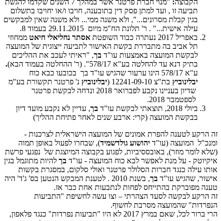
הקבוצה
:
"מנוי חברת פרטנר אשר במהלך 7 השנים שקדמו להגשת
תביעה זו , ועד למתן פסק דין בתובענה, חויבו ו/או יחויבו בתשלום
בגין קבלת מסרונים...",
ולא משנה ממי... ולא משנה שאין למבקשים
עילה אישית..." . ר' תלונת הח"מ מיום 29.11.2015 בעמוד 8.
באפריל 2017 נעתרה כבוד השופטת
אסתר נחליאלי חיאט
ממחוזי
תל אביב בה מתבררת בקשת האישור לתביעה ייצוגית של המועצה
לבקשת המועצה באמצעות עו"ד
בך
, "ראיתי לעכב את ההליכים
בתיק דנא עד להחלטה בע"א 578/17". (ר' ההחלטה בעמוד הבא)
.
ע"א 578/17 הינו ערעור שהגיש עו"ד בך בכובעו כבא כוח
יבלינוביץ
בת"צ 12241-09-10 (
יבלינוביץ
נ' פרטנר תקשורת בע"מ
שדיון בעניינו נקבע לפברואר 2018 ונדחה לבקשת פרטנר
לספטמבר 2018.
ביולי 2018, תוצאתי לבקשת עו"ד
בך
, עדיין לא נקבע מועד דיון
בבקשת המועצה (קרי: ארבע שנים לאחר פתיחת ההליך)
זה הרקע לטענה להפרת אמונים של המועצה הישראלית לצרכנות -
ומנכ"ל המועצה (עו"ד
יהושוע גולדשמיד
), שבחרו לפעול באופן תמוה
(שלא לומר מוזר), באובססיביות, לפגוע בקבוצה המיוצגת של נפגעי פרשת
איקיוטק - על מנת לאפשר לבא כוח המועצה - עו"ד
בך
להיות מתוגמל בגין
אותו עילה כנגד חברות הסלולר פרטנר ואולי סלקום, במסגרת בקשות
אישור, שהגיש עו"ד
בך
, בשנת 2010 . לטענת המבקש הנטען בס' ג'ד' היה
טענה מפוברקת בהתייחס לפחות לנתבעות אחת כבר אז.
זה הרקע לבקשה לסעד הצהרתי – וצו עשה לחשיפת "התביעות
הנפרדות" שהמועצה מסרבת לחשוף.
הרי ברור לכל, שאם במרץ 2017 לא היו "תביעות נפרדות" כנגד פלאפון,