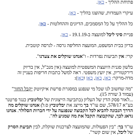
פתיחת ההליך -
כאן
.
עיקרי העמדות, שהוצגו בהליך -
כאן
.
כל ההליך על כל המסמכים, הדיונים וההחלטות -
כאן
.
פניית
סיני ליבל
למועצה ב-19.1.19 -
כאן
.
בדיון בבית המשפט, המועצה החליפה גרסה - לגרסה קוטבית.
קרי:
אין
תביעות נפרדות - ו"
אנחנו שוקלים את צעדנו
".
בלשון סגנית היועצת המשפטית למועצה (אין מנכ"ל, אין בדיוק
דירקטוריון, אין יועץ משפטי. ראה למשל כתבות חריפות בעניין זה
מדה-מרקר:
כאן
,
כאן
,
כאן
ו
כאן
):
"מה שחשוב לנו שכל מי שנפגע במסגרת פרשת איקיוטק
יקבל החזר
"
(עמוד 3 שורה 15).
...לאור פסק הדין של העליון (בתביעה הייצוגית של
יבלינוביץ
כנגד פרטנר
בע"א 578/17, שם עו"ד
בך
מייצג את
יבלינוביץ
ס.ל)
אנחנו שוקלים מה
הדרך הנכונה להביא לכל הקבוצה שנפגעה על ידי חברות הסלולר
.
אנחנו
נדאג לכך, שהקבוצה תקבל את מה שמגיע לה
".
עו"ד
בך
: "בין הפעולות, שהמועצה לצרכנות שוקלת, לבין
תביעת הסרק
של
ליבל,
אין שום קשר".