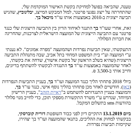
טענה, שהביאה בפועל למחיקת בקשת האישור המוקדמת שלי,
שהתחרתה על ייצוג נפגעי פרטנר, למול המבקש המייצג,
יבלינוביץ,
שהגיש
תביעה ייצוגית ב-2010 באמצעות אותו עו"ד
מיכאל בך
.
זאת, אחרי שעו"ד
בך
התנגד לאיחוד הדיון בין התביעה הייצוגית שלי כנגד
פרטנר עם התביעה הייצוגית של המועצה הישראלית לצרכנות, שהחריגה
את חברות הסלולר.
התעקשתי, שאין תביעות נפרדות ושהמועצה "מפרה אמונים". לא נענתי
ע"י המועצה וע"י בית המשפט המחוזי בתל אביב, שבה מתנהלת התביעה
הייצוגית (שהיא בשלב הראשון של בקשת אישור), שדחה את בקשתי,
לאחר שהמועצה באמצעות עו"ד
בך
התנגדה לבקשתי להשתתף בדיונים,
וחייב אותי ב-3,500 ₪.
ביולי 2018 פתחתי הליך כנגד המועצה ועו"ד
בך
, בעניין התביעות הנפרדות
(
כאן
). חודשיים לאחר מכן פתחתי בהליך נוסף אישי, כנגד עו"ד
בך
,
והמועצה בעניין התנגדותם להשתמש ב"
ראיית הזהב
", בעניין הרישיון
המיוחד, שנדרש ע"י משרד התקשורת מספקי תוכן, כדי לחייב מנוי סלולר
בהודעות
sms
בתשלום המקבל.
ביום 13.1.2019
התקיים דיון לפני כבוד השופטת
דורית קוברסקי
,
בבקשתי למחוק את ההליכים, בתנאי שהמועצה ועו"ד בך יצהירו,
שקיימות תביעות נפרדות.