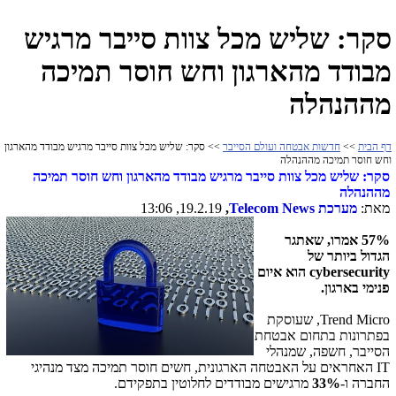
סקר: שליש מכל צוות סייבר מרגיש
מבודד מהארגון וחש חוסר תמיכה
מההנהלה
דף הבית
>>
חדשות אבטחה ועולם הסייבר
>> סקר: שליש מכל צוות סייבר מרגיש מבודד מהארגון
וחש חוסר תמיכה מההנהלה
סקר: שליש מכל צוות סייבר מרגיש מבודד מהארגון וחש חוסר תמיכה
מההנהלה
מאת:
מערכת
Telecom News
,
19.2.19, 13:06
57% אמרו, שאתגר
הגדול ביותר של
cybersecurity
הוא איום
פנימי בארגון.
Trend Micro
, שעוסקת
בפתרונות בתחום אבטחת
הסייבר, חשפה, שמנהלי
IT
האחראים על האבטחה הארגונית, חשים חוסר תמיכה מצד מנהיגי
החברה ו-
33%
מרגישים מבודדים לחלוטין בתפקידם.