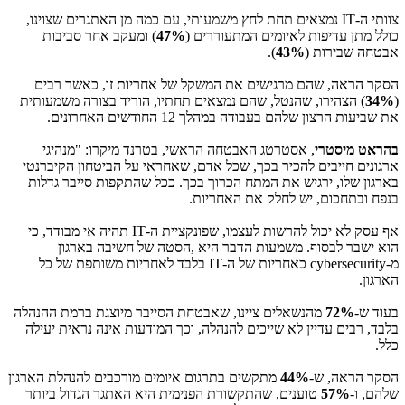
צוותי ה-
IT
נמצאים תחת לחץ משמעותי, עם כמה מן האתגרים שצוינו,
כולל מתן עדיפות לאיומים המתעוררים (
47%
) ומעקב אחר סביבות
אבטחה שבירות (
43%
).
הסקר הראה, שהם מרגישים את המשקל של אחריות זו, כאשר רבים
(
34%
) הצהירו, שהנטל, שהם נמצאים תחתיו, הוריד בצורה משמעותית
את שביעות הרצון שלהם בעבודה במהלך 12 החודשים האחרונים.
בהראט מיסטרי
, אסטרטג האבטחה הראשי, בטרנד מיקרו: "מנהיגי
ארגונים חייבים להכיר בכך, שכל אדם, שאחראי על הביטחון הקיברנטי
בארגון שלו, ירגיש את המתח הכרוך בכך. ככל שהתקפות סייבר גדלות
בנפח ובתחכום, יש לחלק את האחריות.
אף עסק לא יכול להרשות לעצמו, שפונקציית ה-
IT
תהיה אי מבודד, כי
הוא ישבר לבסוף. משמעות הדבר היא ,הסטה של ​​חשיבה בארגון
מ-
cybersecurity
כאחריות של ה-
IT
בלבד לאחריות משותפת של כל
הארגון.
בעוד ש-
72%
מהנשאלים ציינו, שאבטחת הסייבר מיוצגת ברמת ההנהלה
בלבד, רבים עדיין לא שייכים להנהלה, וכך המודעות אינה נראית יעילה
כלל.
הסקר הראה, ש-
44%
מתקשים בתרגום איומים מורכבים להנהלת הארגון
שלהם, ו-
57%
טוענים, שהתקשורת הפנימית היא האתגר הגדול ביותר