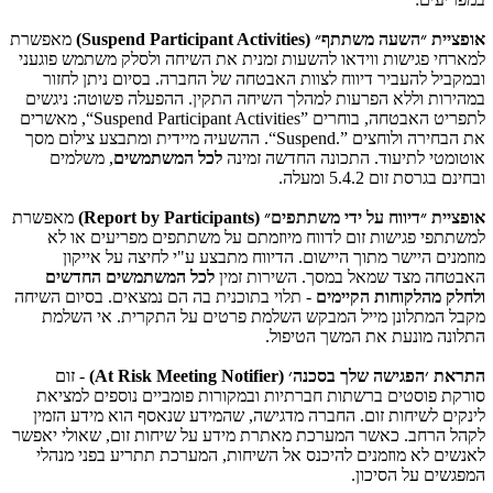
אופציית ״השעה משתתף״ (
Suspend Participant Activities
)
מאפשרת
למארחי פגישות ווידאו להשעות זמנית את השיחה ולסלק משתמש פוגעני
ובמקביל להעביר דיווח לצוות האבטחה של החברה. בסיום ניתן לחזור
במהירות וללא הפרעות למהלך השיחה התקין. ההפעלה פשוטה: ניגשים
לתפריט האבטחה, בוחרים
“Suspend Participant Activities”
, מאשרים
את הבחירה ולוחצים
“Suspend.”
. ההשעיה מיידית ומתבצע צילום מסך
אוטומטי לתיעוד. התכונה החדשה זמינה
לכל המשתמשים
, משלמים
ובחינם בגרסת זום 5.4.2 ומעלה.
אופציית ״דיווח על ידי משתתפים״ (
Report by Participants
)
מאפשרת
למשתתפי פגישות זום לדווח מיוזמתם על משתתפים מפריעים או לא
מוזמנים היישר מתוך היישום. הדיווח מתבצע ע"י לחיצה על אייקון
האבטחה מצד שמאל במסך. השירות זמין
לכל המשתמשים החדשים
ולחלק מהלקוחות הקיימים
- תלוי בתוכנית בה הם נמצאים. בסיום השיחה
מקבל המתלונן מייל המבקש השלמת פרטים על התקרית. אי השלמת
התלונה מונעת את המשך הטיפול.
התראת ׳הפגישה שלך בסכנה׳ (
At Risk Meeting Notifier
)
- זום
סורקת פוסטים ברשתות חברתיות ובמקורות פומביים נוספים למציאת
לינקים לשיחות זום. החברה מדגישה, שהמידע שנאסף הוא מידע הזמין
לקהל הרחב. כאשר המערכת מאתרת מידע על שיחות זום, שאולי יאפשר
לאנשים לא מוזמנים להיכנס אל השיחות, המערכת תתריע בפני מנהלי
המפגשים על הסיכון.