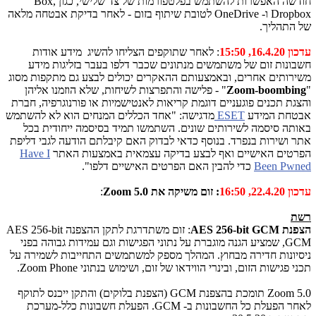
חודשה האפשרות להשתמש בפלטפורמות של צד שלישי, כגון
Box,
Dropbox
ו-
OneDrive
לטובת שיתוף בזום - לאחר בדיקת אבטחה מלאה
של התהליך.
עדכון 16.4.20, 15:50
: לאחר שתוקפים הצליחו להשיג מידע אודות
חשבונות זום של משתמשים מנתונים שכבר דלפו בעבר בזליגות מידע
משירותים אחרים, ובאמצעותם ההאקרים יכולים לבצע גם מתקפות מסוג
"
Zoom-boombing
" - פלישה והתפרצות לשיחות, שלא הוזמנו אליהן
והצגת תכנים פוגעניים דוגמת קריאות לאנטישמיות או פורנוגרפיה, חברת
אבטחת המידע
ESET
מדגישה: "אחד הכללים המנחים הוא לא להשתמש
באותה סיסמה לשירותים שונים. השתמשו תמיד בסיסמה ייחודית בכל
אתר ושירות בנפרד. בנוסף כדאי לבדוק האם קיבלתם הודעה לגבי דליפת
הפרטים האישיים ואף לבצע בדיקה עצמאית באמצעות האתר
Have I
Been Pwned
כדי להבין האם הפרטים האישיים דלפו".
עדכון 22.4.20, 16:50
: זום משיקה את
Zoom 5.0
:
רשת
הצפנת
AES 256-bit GCM
: זום משתדרגת לתקן ההצפנה
AES 256-bit
GCM
, שמציע הגנה מוגברת על נתוני הפגישות וגם עמידות גבוהה בפני
ניסיונות חדירה מבחוץ. המהלך מספק למשתמשים התחייבות לשמירה על
תכני פגישות הזום, ובינרי הווידאו של זום, ושימוש בנתוני
Zoom Phone
.
Zoom 5.0
תומכת בהצפנת
GCM
(הצפנת בלוקים) והתקן ייכנס לתוקף
לאחר הפעלת כל החשבונות ב-
GCM
. הפעלת חשבונות כלל-מערכת