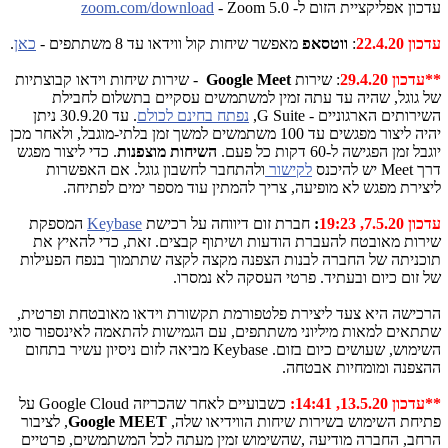
עדכון אפליקציית הזום ל-
Zoom 5.0
-
zoom.com/download
עדכון 22.4.20
:
ווטסאפ
מאפשר שיחות קול ווידאו עד 8 משתתפים -
כאן
.
**עדכון 29.4.20
: שירות
Google Meet
- שירות שיחות וידאו קבוצתיות
של גוגל, שהיה עד עתה זמין למשתמשים עסקיים בתשלום לחבילת
השירותים הארגוניים -
G Suite
,
נפתח בחינם לכולם
. עד 30.9.20 ניתן
יהיה ליצור מפגשים עד 100 משתמשים למשך זמן בלתי-מוגבל, ולאחר מכן
יוגבל זמן הפגישה ל-60 דקות כל פעם.
השיחות
מוצפנות
. כדי ליצור מפגש
דרך
Meet
יש להיכנס
לקישור
ולהתחבר לחשבון גוגל. אם האפשרות
ליצירת מפגש לא מופיעה, צריך להמתין עוד מספר ימים לפתיחה.
עדכון 7.5.20, 19:23
:
חברת זום דיווחה על רכישת
Keybase
המספקת
שירות מאובטח להעברת הודעות ושיתוף קבצים. זאת, כדי להאיץ את
תוכניתה של החברה לבנות הצפנה מקצה לקצה שתתמוך בנפח הפעילות
של זום כיום ובעתיד. פרטי העסקה לא נמסרו.
הרכישה היא צעד ליצירת פלטפורמת תקשורת וידאו מאובטחת ופרטית,
שתתאים למאות מיליוני משתתפים, עם הגמישות להתאמה לאינספור סוגי
השימוש, שעושים כיום בזום.
Keybase
מביאה לזום ניסיון עשיר בתחום
ההצפנה ומומחיות אבטחה.
**עדכון 13.5.20, 14:41:
כשבועיים לאחר שהכריזה
Google Cloud
על
פתיחת השימוש בשירות שיחות הווידיאו שלה,
Google MEET
, לציבור
הרחב, החברה מודיעה ,שהשימוש זמין מעתה לכל המשתמשים, פרטיים