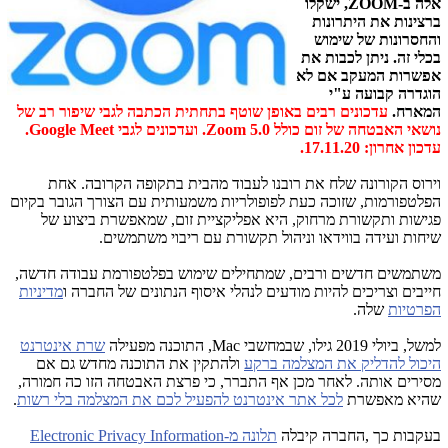
אלה ב-
ZOOM
, ישקלו
ברצינות את היתרונות
והחסרונות של שימוש
בכלי זה. ניתן לכבות את
אפשרות המעקב אם לא
הוגדרה קבועה ע"י
המארח.
עדכונים רבים באופן שוטף בתחתית הכתבה לגבי שיפור רב של
נושאי האבטחה של זום כולל Zoom 5.0. ועדכונים לגבי Google Meet.
עדכון אחרון: 17.11.20.
וירוס הקורונה שלח את רובנו לעבוד מהבית בתקופה הקרובה. אחת
הפלטפורמות, שזוכה כעת לפופולריות משמעותית עם הצורך הגובר בקיום
פגישות ותקשורת מרחוק, היא אפליקציית זום, שמאפשרת ביצוע של
שיחות ועידה בווידאו וניהול תקשורת עם ריבוי משתמשים.
משתמשים חדשים ורבים, שמתחילים שימוש בפלטפורמת עבודה חדשה,
חייבים וצריכים להיות מודעים לנהלי איסוף הנתונים של החברה ו
מדיניות
הפרטיות
שלה.
למשל, ביולי 2019 גילו, שבמחשבי
Mac
, התוכנה מפעילה
שרת אינטרנט
היכול להדליק את המצלמה ברקע
ולהתקין את התוכנה מחדש גם אם
מסירים אותה. לאחר מכן אף התברר, כי פרצת האבטחה הזו כה חמורה,
שהיא מאפשרת
לכל אתר אינטרנט להפעיל לכם את המצלמה בלי רשות
.
בעקבות כך ,החברה קיבלה
תלונה מ-
Electronic Privacy Information