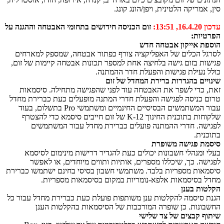
סין, אמריקה הלטינית, ויפן/הונג קונג.
עדכון 16.4.20, 13:51:
זום הכניסה חידושים בתחומי האבטחה וההגנה על
הפרטיות:
הוספת אייקון אבטחה חדש
לסרגל הכלים של האפליקציה צורף כפתור אבטחה, שמספק למארחים
פגישות בזום גישה בלחיצה אחת למספר תכונות אבטחה קיימות של זום,
כולל נעילת פגישות והפעלת חדר ההמתנה.
שינויים בהגדרות ברירת המחדל של זום
זאת, כדי לשפר את האבטחה עוד לפני שהפגישה מתחילה. סיסמאות
טרום כניסה לפגישה והפעלת חדרי המתנה מופעלים כעת כברירת מחדל
עבור המשתמשים הבסיסיים החינמיים ומשתמשי
Pro
בתשלום, בעוד
שלקוחות בתוכנית החינוך
K-12
של זום חייבים סיסמא כדי להצטרף
לפגישה. חדרי ההמתנה פועלים כברירת מחדל עבור המשתמשים
בתוכנית.
סיסמת פגישה משופרת
בעלי ומנהלי חשבונות יכולים כעת להגדיר דרישות מינימום לסיסמא
לפגישה. כך, שיכללו מספרים, אותיות ותווים מיוחדים, או לאפשר
סיסמאות מספריות בלבד. משתמשי חשבון בסיסי בחינם ישתמשו כברירת
מחדל בסיסמאות אלפא-נומריות במקום בסיסמאות מספריות.
הקלטות בענן
הגנת סיסמה להקלטות ענן משותפות פועלת כעת כברירת מחדל עבור כל
החשבונות. כן שופרה המורכבות של הסיסמאות בהקלטות הענן
שיתוף קבצים של צד שלישי