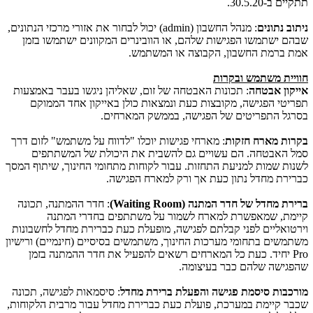
תתקיים ב-
30.5.20
.
ניתוב נתונים
: מנהל החשבון (
admin
) יכול לבחור את אזורי מרכזי הנתונים,
שבהם ישתמשו הפגישות שלהם, או הוובינרים המקוונים ישתמשו בזמן
אמת ברמת החשבון, הקבוצה או המשתמש.
חוויית משתמש ובקרות
אייקון אבטחה
: תכונות האבטחה של זום, שאליהן ניגשו בעבר באמצעות
תפריטי הפגישה, מקובצות כעת ונמצאות כולן באייקון אחד הממוקם
בסרגל התפריטים של הפגישה, בממשק המארחים.
בקרות מארח חזקות
: מארחי פגישות יוכלו "לדווח על משתמש" לזום דרך
סמל האבטחה. הם עשויים גם להשבית את היכולת של המשתתפים
לשנות שמות למניעת התחזות. עבור לקוחות מתחומי החינוך, שיתוף המסך
כברירת מחדל נתון כעת אך ורק למארח הפגישה.
ברירת מחדל של חדר המתנה (
Waiting Room
)
: חדר ההמתנה, תכונה
קיימת, שמאפשרת למארח לשמור על משתתפים בחדרי המתנה
וירטואליים לפני קבלתם לפגישה, מופעלת כעת כברירת מחדל לחשבונות
משתמשים בתחומי מערכות החינוך, משתמשים בסיסיים (חינמיים) ורישיון
Pro
יחיד. כעת כל המארחים רשאים להפעיל את חדר ההמתנה בזמן
שהפגישה שלהם כבר בעיצומה.
מורכבות סיסמת פגישה והפעלת ברירת מחדל
: סיסמאות לפגישה, תכונה
שכבר קיימת במערכת, פועלת כעת כברירת מחדל עבור מרבית הלקוחות,