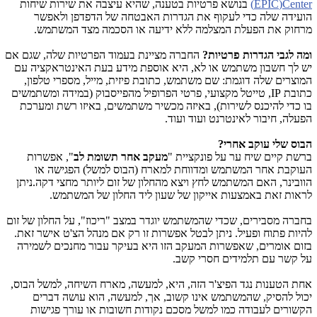
Center
(
EPIC
)
בנושא פרטיות בטענה, שהיא עיצבה את שירות שיחות
הועידה שלה כדי לעקוף את הגדרות האבטחה של הדפדפן ולאפשר
מרחוק את הפעלת המצלמה ללא ידיעה או הסכמה מצד המשתמש.
ומה לגבי הגדרות פרטיות?
החברה מציינת בעמוד הפרטיות שלה, שגם אם
יש לך חשבון משתמש או לא, היא אוספת מידע בעת האינטראקציה עם
המוצרים שלה דוגמת: שם משתמש, כתובת פיזית, מייל, מספרי טלפון,
כתובת
IP
, טייטל מקצועי, פרטי הפרופיל מהפייסבוק (במידה ומשתמשים
בו כדי להיכנס לשירות), באיזה מכשיר משתמשים, באיזו רשת ומערכת
הפעלה, חיבור לאינטרנט ועוד ועוד.
הבוס שלי עוקב אחרי?
ברשת קיים שיח ער על פונקציית "
מעקב אחר תשומת לב
", אפשרות
העוקבת אחר המשתמש ומדווחת למארח (הבוס למשל) הפגישה או
הוובינר, האם המשתמש לחץ ויצא מהחלון של זום ליותר מחצי דקה.ניתן
לראות זאת באמצעות אייקון של שעון ליד החלון של המשתמש.
בחברה מסבירים, שכדי שהמשתמש יוגדר במצב "ריכוז", על החלון של זום
להיות פתוח ופעיל. ניתן לבטל אפשרות זו רק אם מנהל הצ'ט אישר זאת.
בזום אומרים, שאפשרות המעקב הזו היא בעיקר עבור מחנכים לשמירה
על קשר עם תלמידים חסרי קשב.
אחת הטענות נגד הפיצ'ר הזה, היא, למעשה, מארח השיחה, למשל הבוס,
יכול להסיק, שהמשתמש אינו קשוב, אך, למעשה, הוא עושה דברים
הקשורים לעבודה כמו למשל מסכם נקודות חשובות או עורך פגישות