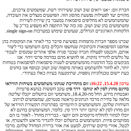
חברת זום: ״אנו רואים שוב ושוב ששירותי רשת, שמשמשים צרכנים,
מהווים יעד לפעילות נפשעת מהסוג הזה. הפושעים מנצלים את העובדה,
שהמשתמשים לא מחליפים סיסמאות במעבר בין שירות לשירות
ומשתמשים בהן שוב ושוב. סוג כזה של התקפה לא משפיע בד"כ על
הלקוחות הארגוניים הגדולים, שעושים שימוש במערכות
single sign-on
.
שכרנו מספר חברות מתמחות בפשיעת סייבר כדי לאתר את המקומות בהן
אוחסנו הסיסמאות והכתובות שנחשפו והכלים בהם השתמשו כדי ליצור
אותם, והכנסנו לפעולה חברה שכבר סגרה אלפי אתרים שמנסים ׳לעבוד׳
על גולשים להוריד נוזקות, או להוציא מהם במרמה פרטי זיהוי. אנו
מבקשים בכל הזדמנות מהמשתמשים לשנות סיסמאות לסיסמאות בטוחות
יותר, לא לחזור ולהשתמש באותה סיסמה שוב ושוב ובנוסף אנו בוחנים
כעת יישום טכנולוגיות נוספות, שתימנענה בעיות כאלו בעתיד״.
עדכון 15.4.20, 16:22
: זום מתחייבת
שנתוני
משתמשים בשיחות הווידאו
בחינם מחוץ לסין לא ינותבו דרך סין:
עקב חששות בנושא פרטיות
ואבטחת מידע, החל מה-18.4.20, משתמשי זום בתשלום יקבלו שליטה
מלאה על בחירת מרכזי הנתונים (דאטה סנטרס), שמשמשים לניתוב
השיחות שלהם, והמשתמשים ה׳חינמיים׳ בפתרונות תקשורת הווידאו של
זום מחוץ לסין לא ינותבו יותר דרך סין. כלומר, המשתמשים בחינם לא
יוכלו לבחור להחליף מיקומים והם יוקצו - כברירת מחדל - לאזור בו הם
ממוקמים פיזית. המשתמשים בתשלום יוכלו להגדיר מראש ולהצטרף, או
לבטל, אזורי מיקום שרתים, למעט את אזור ברירת המחדל שלהם. מרכזי
הנתונים של זום מקובצים כיום בארה"ב, קנדה, אירופה, הודו, אוסטרליה,