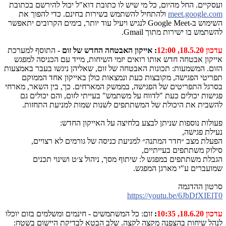
ועסקיים. החל מהיום, כל מי שיש לו כתובת דוא"ל יכול להירשם בכתובת
meet.google.com
ולהתחיל להשתמש בשירות בחינם. כדי להפוך את
השימוש ב-
Google Meet
לנגיש ויעיל עוד יותר, בימים הקרובים יתאפשר
להשתמש בו ישירות מתוך
Gmail
.
עדכון 18.5.20, 12:00
: אייקון האבטחה החדש של זום -
התוסף למערכת
אייקון אבטחה חדש אותו רואים יזמי השיחות, מייד עם הכניסה למפגש
הזום. המשמעות: תכונות האבטחה של זום, שאליהן ניגשו בעבר באמצעות
תפריטי הפגישה, מקובצות כעת ונמצאות כולן באייקון אחד הממוקם
בסרגל התפריטים של הפגישה, בממשק המארחים. כך, בין השאר, מארחי
פגישות יכולים כעת "לדווח על משתמש" בעייתי לזום, והם יכולים גם
להשבית את היכולת של המשתתפים לשנות שמות למניעת התחזות.
פעולות נוספות שניתן לבצע בלחיצה על האייקון החדש:
נעילת פגישה,
הפעלת מצב ״חדר המתנה״ למניעת כניסה של גורמים לא רצויים,
סילוק משתתפים בעייתיים,
הגבלת משתתפים במפגש ל: שיתוף מסך, ניהול צ׳ט ושינוי תכנים
שמועברים ע"י מארגן המפגש.
סרטון ההדגמה
https://youtu.be/6JbDfXIElT0
עדכון 18.6.20, 10:35
:
זום: כל המשתמשים - חינמים ומשלמים בזום יוכלו
לנהל שיחות בהצפנה מקצה לקצה. שלב הבטא לבדיקת היישום בשטח: