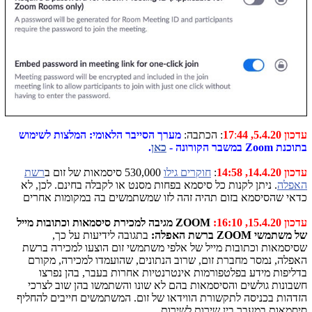
עדכון 5.4.20,
44
:
17
: הכתבה:
מערך הסייבר הלאומי: המלצות לשימוש
בתוכנת
Zoom
במשבר הקורונה -
כאן
.
עדכון 14.4.20, 14:58
:
חוקרים גילו
530,000 סיסמאות של זום ב
רשת
האפלה
. ניתן לקנות כל סיסמא בפחות מסנט או לקבלה בחינם. לכן, לא
כדאי שהסיסמא בזום תהיה זהה לזו שמשתמשים בה במקומות אחרים
עדכון 15.4.20, 16:10:
ZOOM
מגיבה למכירת סיסמאות וכתובות מייל
של משתמשי
ZOOM
ברשת האפלה:
בתגובה לידיעות על כך,
שסיסמאות וכתובות מייל של אלפי משתמשי זום הוצעו למכירה ברשת
האפלה, נמסר מחברת זום, שרוב הנתונים, שהועמדו למכירה, מקורם
בדליפות מידע בפלטפורמות אינטרנטיות אחרות בעבר, בהן נפרצו
חשבונות גולשים והסיסמאות בהם לא שונו והשתמשו בהן שוב לצרכי
הזדהות בכניסה לתקשורת הווידאו של זום. המשתמשים חייבים להחליף
סיסמאות במעבר בין שירות לשירות.