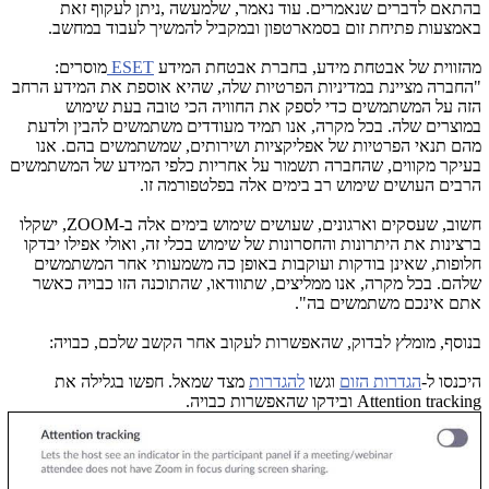
בהתאם לדברים שנאמרים. עוד נאמר, שלמעשה ,ניתן לעקוף זאת
באמצעות פתיחת זום בסמארטפון ובמקביל להמשיך לעבוד במחשב.
מהזווית של אבטחת מידע, בחברת אבטחת המידע
ESET
מוסרים:
"החברה מציינת במדיניות הפרטיות שלה, שהיא אוספת את המידע הרחב
הזה על המשתמשים כדי לספק את החוויה הכי טובה בעת שימוש
במוצרים שלה. בכל מקרה, אנו תמיד מעודדים משתמשים להבין ולדעת
מהם תנאי הפרטיות של אפליקציות ושירותים, שמשתמשים בהם. אנו
בעיקר מקווים, שהחברה תשמור על אחריות כלפי המידע של המשתמשים
הרבים העושים שימוש רב בימים אלה בפלטפורמה זו.
חשוב, שעסקים וארגונים, שעושים שימוש בימים אלה ב-
ZOOM
, ישקלו
ברצינות את היתרונות והחסרונות של שימוש בכלי זה, ואולי אפילו יבדקו
חלופות, שאינן בודקות ועוקבות באופן כה משמעותי אחר המשתמשים
שלהם. בכל מקרה, אנו ממליצים, שתוודאו, שהתוכנה הזו כבויה כאשר
אתם אינכם משתמשים בה".
בנוסף, מומלץ לבדוק, שהאפשרות לעקוב אחר הקשב שלכם, כבויה:
היכנסו ל-
הגדרות הזום
וגשו
להגדרות
מצד שמאל. חפשו בגלילה את
Attention tracking
ובידקו שהאפשרות כבויה.