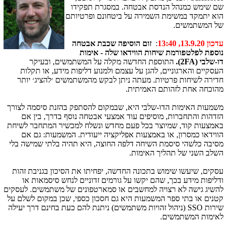
שם שימש כמנהל הנדסת אבטחה. במסגרת תפקידו
הוא יתמקד במשימת השמירה על ביטחונם ופרטיותם
של המשתמשים.
עדכון 13.9.20, 13:40
:
זום הוסיפה שכבת אבטחה
נוספת לפלטפורמת שיחות הווידאו שלה - אימות
דו-שלבי (
2FA
).
התוספת החדשה מקלה על המשתמשים, ובעיקר
העסקיים והארגוניים, להגן על עצמם ולמנוע דליפות מידע, או תקלות
חדירה לשיחות פרטיות. מעתה ניתן לבקש מהמשתמשים ׳להציג׳ יותר
מהוכחה אחת לזהותם האמיתית.
משמעות האימות הדו-שלבי היא, שבמקום להסתפק בהזנת סיסמה לצורך
הזדהות והתחברות, מוסיפים עוד אמצעי אבטחה נוסף בדרך, בין אם
באמצעות קוד, שמיוצר בכל פעם מחדש ונשלח למכשיר המתחבר לשיחת
הווידאו כמסרון, או באמצעות אפליקציה ייעודית. המשמעות: גם אם
מסיבה כלשהי סיסמת השיחה דלפה החוצה, היא תהיה בלתי שמישה בלי
השלב השני של תהליך האימות.
עסקים, שיעשו שימוש בתכונה החדשה, יפחיתו את הסיכון בגניבת זהות
ודליפות מידע בכך, שהם יקשו על גורמים זדוניים לנחש סיסמאות או
להשיג גישה לא רצויה למחשבים או סמארטפונים של משתמשים. לעסקים
קטנים או בתי ספר המשמעות היא גם חסכון כספי, שכן במקום לשלם על
שירות
SSO
(ניהול זהויות משתמשים) ניתנת להם כעת בחינם דרך יעילה
לאימות המשתמשים.