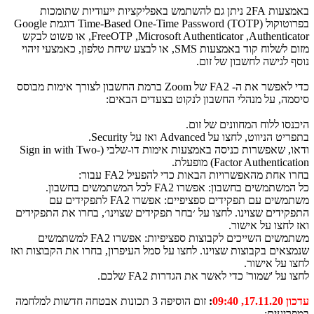
באמצעות
2FA
ניתן גם להשתמש באפליקציות ייעודיות שתומכות
בפרוטוקול
Time-Based One-Time Password (TOTP)
דוגמת
Google
Authenticator
,
Microsoft Authenticator
,
FreeOTP
, או פשוט לבקש
מזום לשלוח קוד באמצעות
SMS
, או לבצע שיחת טלפון, כאמצעי זיהוי
נוסף לגישה לחשבון של זום.
כדי לאפשר את ה- 2
FA
של
Zoom
ברמת החשבון לצורך אימות מבוסס
סיסמה, על מנהלי החשבון לנקוט בצעדים הבאים:
היכנסו ללוח המחוונים של זום.
בתפריט הניווט, לחצו על
Advanced
ואז על
Security
.
ודאו, שאפשרות כניסה באמצעות אימות דו-שלבי (
Sign in with Two-
Factor Authentication
) מופעלת.
בחרו אחת מהאפשרויות הבאות כדי להפעיל 2
FA
עבור:
כל המשתמשים בחשבון: אפשרו 2
FA
לכל המשתמשים בחשבון.
משתמשים עם תפקידים ספציפיים: אפשרו 2
FA
לתפקידים עם
התפקידים שצוינו. לחצו על ׳בחר תפקידים שצוינו׳, בחרו את התפקידים
ואז לחצו על אישור.
משתמשים השייכים לקבוצות ספציפיות: אפשרו 2
FA
למשתמשים
שנמצאים בקבוצות שצוינו. לחצו על סמל העיפרון, בחרו את הקבוצות ואז
לחצו על אישור.
לחצו על 'שמור' כדי לאשר את הגדרות 2
FA
שלכם.
עדכון 17.11.20, 09:40
:
זום הוסיפה 3 תכונות אבטחה חדשות למלחמה
במפריעים: