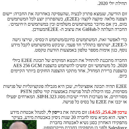
תחילת יולי 2020.
זום הודיעה, שנמצא פתרון לבעיה ,שהעסיקה באחרונה את החברה: יישום
הצפנה מלאה ׳מקצה לקצה׳ (
E2EE
), כשהפתרון יוצע לכל המשתמשים
בזום, בין אם מדובר במשתמשים משלמים ובין במשתמשים ה׳חינמים׳.
החברה העלתה ל-
GitHub
את עיצוב ה-
E2EE
המעודכן.
כדי לאפשר זאת, המשתמשים בחינם/משתמש ה׳בסיס׳, שירצו גישה
ל-
E2EE
, ישתתפו בתהליך חד פעמי, שיבקש מהמשתמש לקבל מידע
נוסף, כגון אימות מספר טלפון באמצעות הודעת טקסט.
החברה מתכננת להתחיל את הבטא המוקדם של תכונת
E2EE
ביולי
2020. כל משתמשי זום ימשיכו להשתמש בהצפנת
AES 256 GCM
כהצפנת ברירת המחדל, אחד מתקני ההצפנה החזקים ביותר הקיימים
כיום.
E2EE
תהיה תכונה אופציונלית, שכן היא מגבילה פונקציונליות של פגישות
מסוימות, כמו היכולת לנהל פגישות באמצעות קווי טלפון
PSTN
מסורתיים, או מערכות חדרי ישיבות מסוג
SIP/H.323
. המארחים יפעילו
או יכבו את
E2EE
על בסיס כל פגישה.
עדכון 25.6.20, 14:55
:
זום מינתה את
ג׳ייסון לי
, למנהל אבטחת מידע
ראשי. הוא מביא עימו לחברה 20 שנות ניסיון באבטחת
מידע, בעיקר
מתפקידו האחרון כסגן נשיא לאבטחה בחברת
Salesforce
ולפני כן מתפקידו בחברת מייקרוסופט,