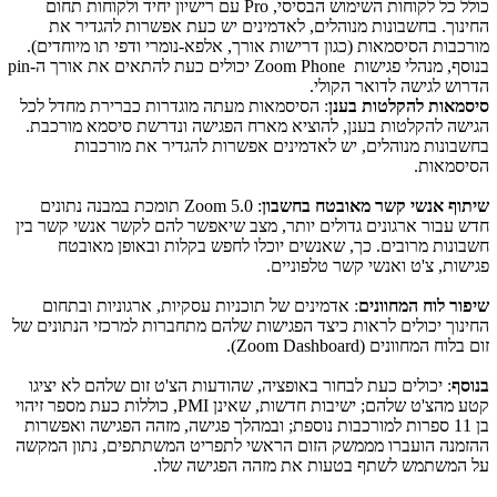
כולל כל לקוחות השימוש הבסיסי,
Pro
עם רישיון יחיד ולקוחות תחום
החינוך. בחשבונות מנוהלים, לאדמינים יש כעת אפשרות להגדיר את
מורכבות הסיסמאות (כגון דרישות אורך, אלפא-נומרי ודפי תו מיוחדים).
בנוסף, מנהלי פגישות
Zoom Phone
יכולים כעת להתאים את אורך ה-
pin
הדרוש לגישה לדואר הקולי.
סיסמאות להקלטות בענן
: הסיסמאות מעתה מוגדרות כברירת מחדל לכל
הגישה להקלטות בענן, להוציא מארח הפגישה ונדרשת סיסמא מורכבת.
בחשבונות מנוהלים, יש לאדמינים אפשרות להגדיר את מורכבות
הסיסמאות.
שיתוף אנשי קשר מאובטח בחשבון
:
Zoom 5.0
תומכת במבנה נתונים
חדש עבור ארגונים גדולים יותר, מצב שיאפשר להם לקשר אנשי קשר בין
חשבונות מרובים. כך, שאנשים יוכלו לחפש בקלות ובאופן מאובטח
פגישות, צ'ט ואנשי קשר טלפוניים.
שיפור לוח המחוונים
: אדמינים של תוכניות עסקיות, ארגוניות ובתחום
החינוך יכולים לראות כיצד הפגישות שלהם מתחברות למרכזי הנתונים של
זום בלוח המחוונים (
Zoom Dashboard
).
בנוסף
: יכולים כעת לבחור באופציה, שהודעות הצ'ט זום שלהם לא יציגו
קטע מהצ'ט שלהם; ישיבות חדשות, שאינן
PMI
, כוללות כעת מספר זיהוי
בן 11 ספרות למורכבות נוספת; ובמהלך פגישה, מזהה הפגישה ואפשרות
ההזמנה הועברו מממשק הזום הראשי לתפריט המשתתפים, נתון המקשה
על המשתמש לשתף בטעות את מזהה הפגישה שלו.