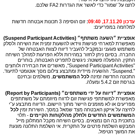
לחצו על 'שמור' כדי לאשר את הגדרות 2
FA
שלכם.
עדכון 17.11.20, 09:40
:
זום הוסיפה 3 תכונות אבטחה חדשות
למלחמה במפריעים:
אופציית ״השעה משתתף״ (
Suspend Participant Activities
)
מאפשרת למארחי פגישות ווידאו להשעות זמנית את השיחה ולסלק
משתמש פוגעני ובמקביל להעביר דיווח לצוות האבטחה של
החברה. בסיום ניתן לחזור במהירות וללא הפרעות למהלך השיחה
התקין. ההפעלה פשוטה: ניגשים לתפריט האבטחה, בוחרים
“Suspend Participant Activities”
, מאשרים את הבחירה ולוחצים
“Suspend.”
. ההשעיה מיידית ומתבצע צילום מסך אוטומטי לתיעוד.
התכונה החדשה זמינה
לכל המשתמשים
, משלמים ובחינם
בגרסת זום 5.4.2 ומעלה.
אופציית ״דיווח על ידי משתתפים״ (
Report by Participants
)
מאפשרת למשתתפי פגישות זום לדווח מיוזמתם על משתתפים
מפריעים או לא מוזמנים היישר מתוך היישום. הדיווח מתבצע ע"י
לחיצה על אייקון האבטחה מצד שמאל במסך. השירות זמין
לכל
המשתמשים החדשים ולחלק מהלקוחות הקיימים
- תלוי
בתוכנית בה הם נמצאים. בסיום השיחה מקבל המתלונן מייל
המבקש השלמת פרטים על התקרית. אי השלמת התלונה מונעת
את המשך הטיפול.