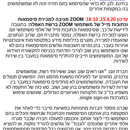
בחינם. לכן, לא כדאי שהסיסמא בזום תהיה זהה לזו שמשתמשים
בה במקומות אחרים
עדכון 15.4.20, 16:10:
ZOOM
מגיבה למכירת סיסמאות
וכתובות מייל של משתמשי
ZOOM
ברשת האפלה:
בתגובה
לידיעות על כך, שסיסמאות וכתובות מייל של אלפי משתמשי זום
הוצעו למכירה ברשת האפלה, נמסר מחברת זום, שרוב הנתונים,
שהועמדו למכירה, מקורם בדליפות מידע בפלטפורמות אינטרנטיות
אחרות בעבר, בהן נפרצו חשבונות גולשים והסיסמאות בהם לא
שונו והשתמשו בהן שוב לצרכי הזדהות בכניסה לתקשורת הווידאו
של זום. המשתמשים חייבים להחליף סיסמאות במעבר בין שירות
לשירות.
חברת זום: ״אנו רואים שוב ושוב ששירותי רשת, שמשמשים
צרכנים, מהווים יעד לפעילות נפשעת מהסוג הזה. הפושעים מנצלים
את העובדה, שהמשתמשים לא מחליפים סיסמאות במעבר בין
שירות לשירות ומשתמשים בהן שוב ושוב. סוג כזה של התקפה לא
משפיע בד"כ על הלקוחות הארגוניים הגדולים, שעושים שימוש
במערכות
single sign-on
.
שכרנו מספר חברות מתמחות בפשיעת סייבר כדי לאתר את
המקומות בהן אוחסנו הסיסמאות והכתובות שנחשפו והכלים בהם
השתמשו כדי ליצור אותם, והכנסנו לפעולה חברה שכבר סגרה
אלפי אתרים שמנסים ׳לעבוד׳ על גולשים להוריד נוזקות, או להוציא
מהם במרמה פרטי זיהוי. אנו מבקשים בכל הזדמנות מהמשתמשים