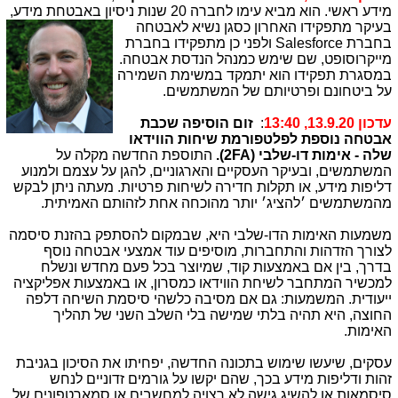
מידע ראשי. הוא מביא עימו לחברה 20 שנות ניסיון באבטחת
מידע,
בעיקר מתפקידו האחרון כסגן נשיא לאבטחה
בחברת
Salesforce
ולפני כן מתפקידו בחברת
מייקרוסופט, שם שימש כמנהל הנדסת אבטחה.
במסגרת תפקידו הוא יתמקד במשימת השמירה
על ביטחונם ופרטיותם של המשתמשים.
עדכון 13.9.20, 13:40
:
זום הוסיפה שכבת
אבטחה נוספת לפלטפורמת שיחות הווידאו
שלה - אימות דו-שלבי (
2FA
).
התוספת החדשה מקלה על
המשתמשים, ובעיקר העסקיים והארגוניים, להגן על עצמם ולמנוע
דליפות מידע, או תקלות חדירה לשיחות פרטיות. מעתה ניתן לבקש
מהמשתמשים ׳להציג׳ יותר מהוכחה אחת לזהותם האמיתית.
משמעות האימות הדו-שלבי היא, שבמקום להסתפק בהזנת סיסמה
לצורך הזדהות והתחברות, מוסיפים עוד אמצעי אבטחה נוסף
בדרך, בין אם באמצעות קוד, שמיוצר בכל פעם מחדש ונשלח
למכשיר המתחבר לשיחת הווידאו כמסרון, או באמצעות אפליקציה
ייעודית. המשמעות: גם אם מסיבה כלשהי סיסמת השיחה דלפה
החוצה, היא תהיה בלתי שמישה בלי השלב השני של תהליך
האימות.
עסקים, שיעשו שימוש בתכונה החדשה, יפחיתו את הסיכון בגניבת
זהות ודליפות מידע בכך, שהם יקשו על גורמים זדוניים לנחש
סיסמאות או להשיג גישה לא רצויה למחשבים או סמארטפונים של