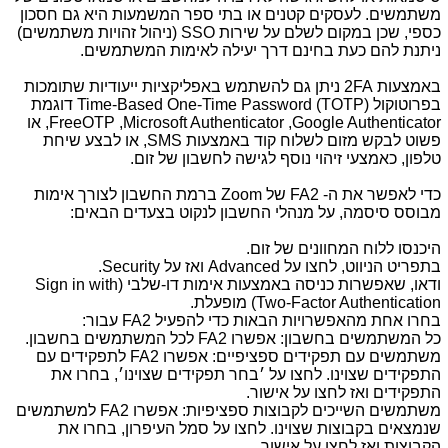
משתמשים. לעסקים קטנים או בתי ספר המשמעות היא גם חסכון
כספי, שכן במקום לשלם על שירות
SSO
(ניהול זהויות משתמשים)
ניתנת להם כעת בחינם דרך יעילה לאימות המשתמשים.
באמצעות
2FA
ניתן גם להשתמש באפליקציות ייעודיות שתומכות
בפרוטוקול
Time-Based One-Time Password (TOTP)
דוגמת
Google Authenticator
,
Microsoft Authenticator
,
FreeOTP
, או
פשוט לבקש מזום לשלוח קוד באמצעות
SMS
, או לבצע שיחת
טלפון, כאמצעי זיהוי נוסף לגישה לחשבון של זום.
כדי לאפשר את ה- 2
FA
של
Zoom
ברמת החשבון לצורך אימות
מבוסס סיסמה, על מנהלי החשבון לנקוט בצעדים הבאים:
היכנסו ללוח המחוונים של זום.
בתפריט הניווט, לחצו על
Advanced
ואז על
Security
.
ודאו, שאפשרות כניסה באמצעות אימות דו-שלבי (
Sign in with
Two-Factor Authentication
) מופעלת.
בחרו אחת מהאפשרויות הבאות כדי להפעיל 2
FA
עבור:
כל המשתמשים בחשבון: אפשרו 2
FA
לכל המשתמשים בחשבון.
משתמשים עם תפקידים ספציפיים: אפשרו 2
FA
לתפקידים עם
התפקידים שצוינו. לחצו על ׳בחר תפקידים שצוינו׳, בחרו את
התפקידים ואז לחצו על אישור.
משתמשים השייכים לקבוצות ספציפיות: אפשרו 2
FA
למשתמשים
שנמצאים בקבוצות שצוינו. לחצו על סמל העיפרון, בחרו את
הקבוצות ואז לחצו על אישור.