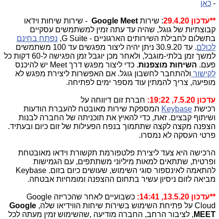
-
כאן
**עדכון 29.4.20
: שירות
Google Meet
- שירות שיחות וידאו
קבוצתיות של גוגל, שהיה עד עתה זמין למשתמשים עסקיים
בתשלום לחבילת השירותים הארגוניים -
G Suite
,
נפתח בחינם
לכולם
. עד 30.9.20 ניתן יהיה ליצור מפגשים עד 100 משתמשים
למשך זמן בלתי-מוגבל, ולאחר מכן יוגבל זמן הפגישה ל-60 דקות כל
פעם.
השיחות
מוצפנות
. כדי ליצור מפגש דרך
Meet
יש להיכנס
לקישור
ולהתחבר לחשבון גוגל. אם האפשרות ליצירת מפגש לא
מופיעה, צריך להמתין עוד מספר ימים לפתיחה.
עדכון 7.5.20, 19:22:
חברת זום דיווחה על
רכישת
Keybase
המספקת שירות מאובטח להעברת הודעות
ושיתוף קבצים. זאת, כדי להאיץ את תוכניתה של החברה לבנות
הצפנה מקצה לקצה שתתמוך בנפח הפעילות של זום כיום ובעתיד.
פרטי העסקה לא נמסרו.
הרכישה היא צעד ליצירת פלטפורמת תקשורת וידאו מאובטחת
ופרטית, שתתאים למאות מיליוני משתתפים, עם הגמישות
להתאמה לאינספור סוגי השימוש, שעושים כיום בזום.
Keybase
מביאה לזום ניסיון עשיר בתחום ההצפנה ומומחיות אבטחה.
**עדכון 13.5.20, 14:41:
כשבועיים לאחר שהכריזה
Google
Cloud
על פתיחת השימוש בשירות שיחות הווידיאו שלה,
Google
MEET
, לציבור הרחב, החברה מודיעה ,שהשימוש זמין מעתה לכל