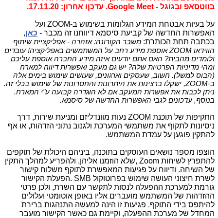
בווטסאפ ובגוגל - Google Meet. עדכןו אחרון: 17.11.20.
על בעיות אבטחת המידע הגלומות בשימוש ב-
ZOOM
ועל
האפשרות החדשה של קביעת סיסמא דיווחנו זה מכבר -
כאן
,
בכתבה תחת הכותרת:
משבר הקורונה
:
אזהרה - אפליקציית שיתוף
הווידאו
ZOOM
אוספת מידע רחב על המשתמשים באפליקציה!
עובדים
ולומדים מהבית? האם אתם יודעים איזה מידע החברה אוספת עליכם
ומהי מדיניות הפרטיות שלה? יש גם מעקב ואפשרות דיווח למארח
(הבוס למשל). חשוב, שעסקים וארגונים, שעושים שימוש בימים אלה
ב-
ZOOM
, ישקלו ברצינות את היתרונות והחסרונות של שימוש בכלי זה.
ניתן לכבות את אפשרות המעקב אם לא הוגדרה קבועה ע"י המארח.
בנוסף, עדכונים לגבי האפשרות החדשה של סיסמא.
התקיפות של תוכנת
ZOOM
נעות מוונדליזם ומניעת שירות, דרך
ניסיונות לתקוף את משתמשי המערכת ולגנוב נתוני הזדהות, או אף
להתקין פוגען על עמדת המשתמש.
הוצפו מספר נושאים העוסקים בתוכנה, ביניהם היכולת של תוקפים
להתפרץ לשיחות
Zoom
,שלא הוזמנו אליהן, ולהפריע למהלך התקין
של השיחה. ודיווח על פגיעות המאפשרת לתוקף משלוח קישור
לשרת חיצוני העושה שימוש בפרוטוקול
SMB
.הפעלת הקישור
גורמת למערכת ההפעלה לנסות לתקשר עם השרת, ולכן פרטי
ההזדהות של המשתמש מועברים אליו באופן אוטומטי ועלולים
להיתפס בידי התוקף. פגיעות זו הינה למעשה התנהגות ברירת
המחדל של מערכת ההפעלה, וקיימת גם כאשר הקישור מועבר