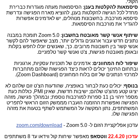
הקולי.
סיסמאות להקלטות בענן
: הסיסמאות מעתה מוגדרות כברירת
מחדל לכל הגישה להקלטות בענן, להוציא מארח הפגישה ונדרשת
סיסמא מורכבת. בחשבונות מנוהלים, יש לאדמינים אפשרות
להגדיר את מורכבות הסיסמאות.
שיתוף אנשי קשר מאובטח בחשבון
:
Zoom 5.0
תומכת במבנה
נתונים חדש עבור ארגונים גדולים יותר, מצב שיאפשר להם לקשר
אנשי קשר בין חשבונות מרובים. כך, שאנשים יוכלו לחפש בקלות
ובאופן מאובטח פגישות, צ'ט ואנשי קשר טלפוניים.
שיפור לוח המחוונים
: אדמינים של תוכניות עסקיות, ארגוניות
ובתחום החינוך יכולים לראות כיצד הפגישות שלהם מתחברות
למרכזי הנתונים של זום בלוח המחוונים (
Zoom Dashboard
).
בנוסף
: יכולים כעת לבחור באופציה, שהודעות הצ'ט זום שלהם לא
יציגו קטע מהצ'ט שלהם; ישיבות חדשות, שאינן
PMI
, כוללות כעת
מספר זיהוי בן 11 ספרות למורכבות נוספת; ובמהלך פגישה, מזהה
הפגישה ואפשרות ההזמנה הועברו מממשק הזום הראשי לתפריט
המשתתפים, נתון המקשה על המשתמש לשתף בטעות את מזהה
הפגישה שלו.
עדכון אפליקציית הזום ל-
Zoom 5.0
-
zoom.com/download
עדכון 22.4.20
ווטסאפ
מאפשר שיחות קול ווידאו עד 8 משתתפים