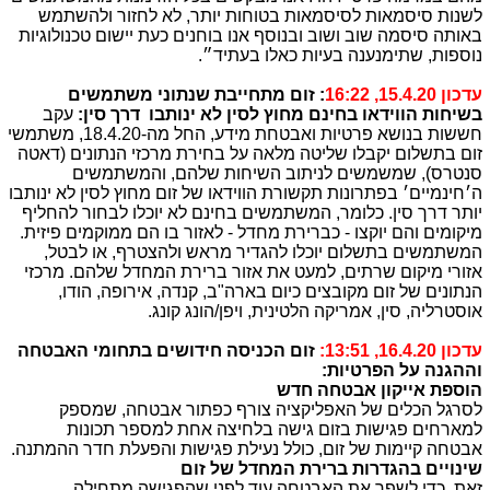
לשנות סיסמאות לסיסמאות בטוחות יותר, לא לחזור ולהשתמש
באותה סיסמה שוב ושוב ובנוסף אנו בוחנים כעת יישום טכנולוגיות
נוספות, שתימנענה בעיות כאלו בעתיד״.
עדכון 15.4.20, 16:22
: זום מתחייבת
שנתוני
משתמשים
בשיחות הווידאו בחינם מחוץ לסין לא ינותבו דרך סין:
עקב
חששות בנושא פרטיות ואבטחת מידע, החל מה-18.4.20, משתמשי
זום בתשלום יקבלו שליטה מלאה על בחירת מרכזי הנתונים (דאטה
סנטרס), שמשמשים לניתוב השיחות שלהם, והמשתמשים
ה׳חינמיים׳ בפתרונות תקשורת הווידאו של זום מחוץ לסין לא ינותבו
יותר דרך סין. כלומר, המשתמשים בחינם לא יוכלו לבחור להחליף
מיקומים והם יוקצו - כברירת מחדל - לאזור בו הם ממוקמים פיזית.
המשתמשים בתשלום יוכלו להגדיר מראש ולהצטרף, או לבטל,
אזורי מיקום שרתים, למעט את אזור ברירת המחדל שלהם. מרכזי
הנתונים של זום מקובצים כיום בארה"ב, קנדה, אירופה, הודו,
אוסטרליה, סין, אמריקה הלטינית, ויפן/הונג קונג.
עדכון 16.4.20, 13:51:
זום הכניסה חידושים בתחומי האבטחה
וההגנה על הפרטיות:
הוספת אייקון אבטחה חדש
לסרגל הכלים של האפליקציה צורף כפתור אבטחה, שמספק
למארחים פגישות בזום גישה בלחיצה אחת למספר תכונות
אבטחה קיימות של זום, כולל נעילת פגישות והפעלת חדר ההמתנה.
שינויים בהגדרות ברירת המחדל של זום
זאת, כדי לשפר את האבטחה עוד לפני שהפגישה מתחילה.