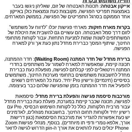
חוויית משתמש ובקרות
אייקון אבטחה
: תכונות האבטחה של זום, שאליהן ניגשו בעבר
באמצעות תפריטי הפגישה, מקובצות כעת ונמצאות כולן באייקון
אחד הממוקם בסרגל התפריטים של הפגישה, בממשק המארחים.
בקרות מארח חזקות
: מארחי פגישות יוכלו "לדווח על משתמש"
לזום דרך סמל האבטחה. הם עשויים גם להשבית את היכולת של
המשתתפים לשנות שמות למניעת התחזות. עבור לקוחות מתחומי
החינוך, שיתוף המסך כברירת מחדל נתון כעת אך ורק למארח
הפגישה.
ברירת מחדל של חדר המתנה (
Waiting Room
)
: חדר ההמתנה,
תכונה קיימת, שמאפשרת למארח לשמור על משתתפים בחדרי
המתנה וירטואליים לפני קבלתם לפגישה, מופעלת כעת כברירת
מחדל לחשבונות משתמשים בתחומי מערכות החינוך, משתמשים
בסיסיים (חינמיים) ורישיון
Pro
יחיד. כעת כל המארחים רשאים
להפעיל את חדר ההמתנה בזמן שהפגישה שלהם כבר בעיצומה.
מורכבות סיסמת פגישה והפעלת ברירת מחדל
: סיסמאות
לפגישה, תכונה שכבר קיימת במערכת, פועלת כעת כברירת מחדל
עבור מרבית הלקוחות, כולל כל לקוחות השימוש הבסיסי,
Pro
עם
רישיון יחיד ולקוחות תחום החינוך. בחשבונות מנוהלים, לאדמינים
יש כעת אפשרות להגדיר את מורכבות הסיסמאות (כגון דרישות
אורך, אלפא-נומרי ודפי תו מיוחדים). בנוסף, מנהלי פגישות
Zoom
Phone
יכולים כעת להתאים את אורך ה-
pin
הדרוש לגישה לדואר