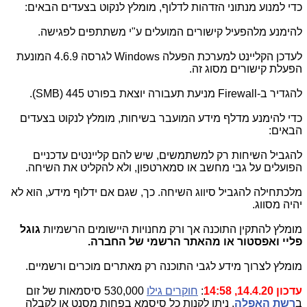
כדי למנוע מנתוני הזדהות לדלוף, מומלץ לנקוט בצעדים הבאים:
להימנע מלהפעיל קישורים המועלים ע"י משתתפים לפגישה.
לעדכן הקליינט למערכת הפעלה
Windows
לגרסה
4.6.9
המונעת
הפעלת קישורים מסוג זה.
להגדיר ב
Firewall-
מניעת תעבורה יוצאת בפורט 445 (
SMB
).
כדי להימנע מדלף מידע המועבר בשיחות, מומלץ לנקוט בצעדים
הבאים:
להגביל השיחות רק למשתמשים, שיש להם קליינטים עדכניים
הפועלים על גבי מחשב או סמארטפון, ולא להקליט את השיחה.
מלכתחילה להגביל סיווג השיחה. כך, שגם אם ידלוף מידע, הוא לא
יהיה מסווג.
מומלץ להתקין התוכנה אך ורק מחנויות היישומים הרשמיות
גוגל
פליי ואפסטור או מהאתר הרשמי של החברה.
מומלץ לצרוך מידע לגבי התוכנה רק מאתרים מוכרים ורשמיים
.
עדכון 14.4.20, 14:58
:
חוקרים גילו
530,000 סיסמאות של זום
ב
רשת האפלה
. ניתן לקנות כל סיסמא בפחות מסנט או לקבלה