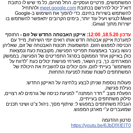
המשתמשים, פרטיים ועסקיים. החל מהיום, כל מי שיש לו כתובת
דוא"ל יכול להירשם בכתובת
meet.google.com
ולהתחיל
להשתמש בשירות בחינם. כדי להפוך את השימוש ב-
Google
Meet
לנגיש ויעיל עוד יותר, בימים הקרובים יתאפשר להשתמש בו
ישירות מתוך
Gmail
.
עדכון 18.5.20, 12:00
: אייקון האבטחה החדש של זום -
התוסף
למערכת אייקון אבטחה חדש אותו רואים יזמי השיחות, מייד עם
הכניסה למפגש הזום. המשמעות: תכונות האבטחה של זום, שאליהן
ניגשו בעבר באמצעות תפריטי הפגישה, מקובצות כעת ונמצאות
כולן באייקון אחד הממוקם בסרגל התפריטים של הפגישה, בממשק
המארחים. כך, בין השאר, מארחי פגישות יכולים כעת "לדווח על
משתמש" בעייתי לזום, והם יכולים גם להשבית את היכולת של
המשתתפים לשנות שמות למניעת התחזות.
פעולות נוספות שניתן לבצע בלחיצה על האייקון החדש:
נעילת פגישה,
הפעלת מצב ״חדר המתנה״ למניעת כניסה של גורמים לא רצויים,
סילוק משתתפים בעייתיים,
הגבלת משתתפים במפגש ל: שיתוף מסך, ניהול צ׳ט ושינוי תכנים
שמועברים ע"י מארגן המפגש.
סרטון ההדגמה
https://youtu.be/6JbDfXIElT0