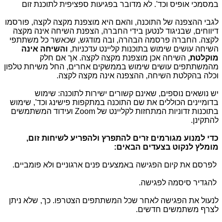
במסמכי אופיס וכד'. לא מדובר בפגיעות ספציפית לתוכנת
זום
לגבי ההצפנה של התוכנה, והאם היא מוצפנת מקצה לקצה, פורסמו
דיווחים, שבניגוד לנטען בידי החברה, הצפנת השיחה אינה מקצה
לקצה. החברה פרסמה הבהרה, ובה מודגש, שכאשר כל משתתפי
השיחה עושים שימוש בתוכנות קליינט עדכניות,
והשיחה אינה
מוקלטת,
השיחה אכן מוצפנת מקצה לקצה. אך אם חלק
מהמשתתפים עושים שימוש בממשקים אחרים, החל משיחת טלפון
וכלה בהקלטת השיחה, ההצפנה אינה מקצה לקצה.
יש נושאים נוספים, שאינם קשורים ישירות לתוכנה: שימוש
בדומיינים הכוללים את שם התוכנה במתקפות פישינג וכד
'
, שימוש
בתוכנות זדוניות המתחזות לקליינט של
Zoom
ועידוד המשתמשים
להתקינן
.
כדי למנוע מגורמים זרים להתפרץ ולהפריע לשיחות זום,
מומלץ לנקוט בצעדים הבאים:
לפרסם את קיום הפגישה באמצעים פנים ארגוניים ולא פומביים.
להגדיר סיסמה לפגישה.
לנעול את הפגישה לאחר שכל המשתתפים הצטרפו. כך, שלא ניתן
לצרף משתמשים חדשים.