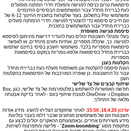
סיסמאות טרום כניסה לפגישה והפעלת חדרי המתנה מופעלים
כעת כברירת מחדל עבור המשתמשים הבסיסיים החינמיים
ומשתמשי
Pro
בתשלום, בעוד שלקוחות בתוכנית החינוך
K-12
של
זום חייבים סיסמא כדי להצטרף לפגישה. חדרי ההמתנה פועלים
כברירת מחדל עבור המשתמשים בתוכנית.
סיסמת פגישה משופרת
בעלי ומנהלי חשבונות יכולים כעת להגדיר דרישות מינימום לסיסמא
לפגישה. כך, שיכללו מספרים, אותיות ותווים מיוחדים, או לאפשר
סיסמאות מספריות בלבד. משתמשי חשבון בסיסי בחינם ישתמשו
כברירת מחדל בסיסמאות אלפא-נומריות במקום בסיסמאות
מספריות.
הקלטות בענן
הגנת סיסמה להקלטות ענן משותפות פועלת כעת כברירת מחדל
עבור כל החשבונות. כן שופרה המורכבות של הסיסמאות בהקלטות
הענן
שיתוף קבצים של צד שלישי
חודשה האפשרות להשתמש בפלטפורמות של צד שלישי, כגון
Box,
Dropbox
ו-
OneDrive
לטובת שיתוף בזום - לאחר בדיקת אבטחה
מלאה של התהליך.
עדכון 16.4.20, 15:50
: לאחר שתוקפים הצליחו להשיג מידע אודות
חשבונות זום של משתמשים מנתונים שכבר דלפו בעבר בזליגות
מידע משירותים אחרים, ובאמצעותם ההאקרים יכולים לבצע גם
מתקפות מסוג "
Zoom-boombing
" - פלישה והתפרצות לשיחות,