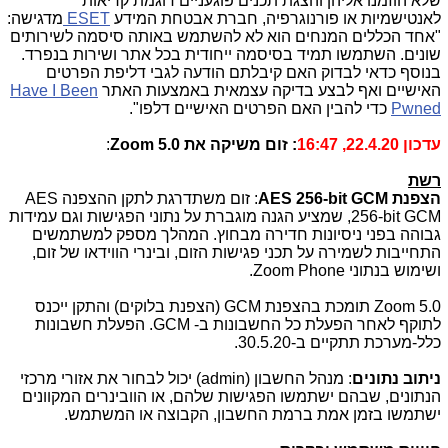
שלא הוזמנו אליהן והצגת תכנים פוגעניים דוגמת קריאות
לאנטישמיות או פורנוגרפיה, חברת אבטחת המידע
ESET
מדגישה:
"אחד הכללים המנחים הוא לא להשתמש באותה סיסמה לשירותים
שונים. השתמשו תמיד בסיסמה ייחודית בכל אתר ושירות בנפרד.
בנוסף כדאי לבדוק האם קיבלתם הודעה לגבי דליפת הפרטים
האישיים ואף לבצע בדיקה עצמאית באמצעות האתר
Have I Been
Pwned
כדי להבין האם הפרטים האישיים דלפו".
עדכון 22.4.20, 16:47
: זום משיקה את
Zoom 5.0
:
רשת
הצפנת
AES 256-bit GCM
: זום משתדרגת לתקן ההצפנה
AES
256-bit GCM
, שמציע הגנה מוגברת על נתוני הפגישות וגם עמידות
גבוהה בפני ניסיונות חדירה מבחוץ. המהלך מספק למשתמשים
התחייבות לשמירה על תכני פגישות הזום, ובינרי הווידאו של זום,
ושימוש בנתוני
Zoom Phone
.
Zoom 5.0
תומכת בהצפנת
GCM
(הצפנת בלוקים) והתקן ייכנס
לתוקף לאחר הפעלת כל החשבונות ב-
GCM
. הפעלת חשבונות
כלל-מערכת תתקיים ב-
30.5.20
.
ניתוב נתונים
: מנהל החשבון (
admin
) יכול לבחור את אזורי מרכזי
הנתונים, שבהם ישתמשו הפגישות שלהם, או הוובינרים המקוונים
ישתמשו בזמן אמת ברמת החשבון, הקבוצה או המשתמש.