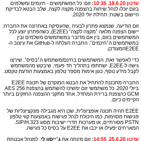
עדכון 18.6.20, 10:35
:
זום: כל המשתמשים - חינמים ומשלמים
בזום יוכלו לנהל שיחות בהצפנה מקצה לקצה. שלב הבטא לבדיקת
היישום בשטח: תחילת יולי 2020.
זום הודיעה, שנמצא פתרון לבעיה ,שהעסיקה באחרונה את החברה:
יישום הצפנה מלאה ׳מקצה לקצה׳ (
E2EE
), כשהפתרון יוצע לכל
המשתמשים בזום, בין אם מדובר במשתמשים משלמים ובין
במשתמשים ה׳חינמים׳. החברה העלתה ל-
GitHub
את עיצוב ה-
E2EE
המעודכן.
כדי לאפשר זאת, המשתמשים בחינם/משתמש ה׳בסיס׳, שירצו
גישה ל-
E2EE
, ישתתפו בתהליך חד פעמי, שיבקש מהמשתמש
לקבל מידע נוסף, כגון אימות מספר טלפון באמצעות הודעת טקסט.
החברה מתכננת להתחיל את הבטא המוקדם של תכונת
E2EE
ביולי 2020. כל משתמשי זום ימשיכו להשתמש בהצפנת
AES 256
GCM
כהצפנת ברירת המחדל, אחד מתקני ההצפנה החזקים ביותר
הקיימים כיום.
E2EE
תהיה תכונה אופציונלית, שכן היא מגבילה פונקציונליות של
פגישות מסוימות, כמו היכולת לנהל פגישות באמצעות קווי טלפון
PSTN
מסורתיים, או מערכות חדרי ישיבות מסוג
SIP/H.323
.
המארחים יפעילו או יכבו את
E2EE
על בסיס כל פגישה.
עדכון 25.6.20, 14:55
:
זום מינתה את
ג׳ייסון לי
, למנהל אבטחת