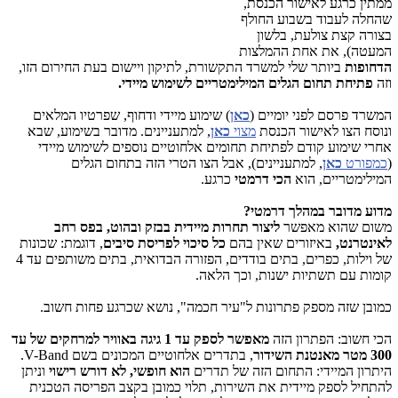
ממתין כרגע לאישור הכנסת,
שהחלה לעבוד בשבוע החולף
בצורה קצת צולעת, בלשון
המעטה), את אחת ההמלצות
הדחופות
ביותר שלי למשרד התקשורת, לתיקון ויישום בעת החירום הזו,
וזה
פתיחת תחום הגלים המילימטריים לשימוש מיידי.
המשרד פרסם לפני יומיים (
כאן
) שימוע מיידי ודחוף, שפרטיו המלאים
ונוסח הצו לאישור הכנסת
מצוי
כאן
, למתעניינים. מדובר בשימוע, שבא
אחרי שימוע קודם לפתיחת תחומים אלחוטיים נוספים לשימוש מיידי
(
כמפורט
כאן
, למתעניינים), אבל הצו הטרי הזה בתחום הגלים
המילימטריים, הוא
הכי דרמטי
כרגע.
מדוע מדובר במהלך דרמטי?
משום שהוא מאפשר
ליצור תחרות מיידית בבזק ובהוט, בפס רחב
לאינטרנט,
באיזורים שאין בהם
כל סיכוי לפריסת סיבים
, דוגמת: שכונות
של וילות, כפרים, בתים בודדים, הפזורה הבדואית, בתים משותפים עד 4
קומות עם תשתיות ישנות, וכך הלאה.
כמובן שזה מספק פתרונות ל"עיר חכמה", נושא שכרגע פחות חשוב.
הכי חשוב: הפתרון הזה
מאפשר לספק עד 1 גיגה באוויר למרחקים של עד
300 מטר מאנטנת השידור
, בתדרים אלחוטיים המכונים בשם V-Band.
היתרון המיידי: התחום הזה של תדרים
הוא חופשי, לא דורש רישוי
וניתן
להתחיל לספק מיידית את השירות, תלוי כמובן בקצב הפריסה הטכנית