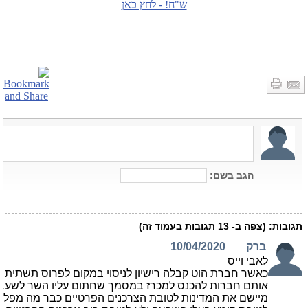
ש"ח! - לחץ כאן