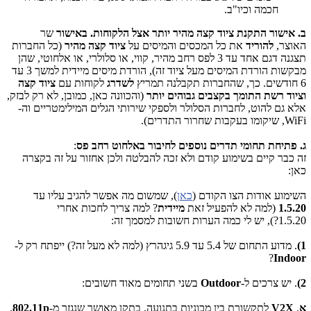
חכמה וכיו"ב.
ב. אישור התקנת ציוד קצה מהיר יותר אצל הלקוחות. באישור
שר
האוצר,
להוריד
את כל המכסים והמיסים על
ציוד קצה מהיר
(כל החברות
תצגנה דגם אחד עד 3 לפס רחב מהיר, קווי, או סלולרי, או אלחוטי, שהן
מבקשות הורדת המיסים מעל ציוד זה), הורדת מיסים מיידית למשך 3 עד
6 חודשים. כך, שהחברות תקבלנה תמריץ
לשדרג
לקוחות עם
ציוד קצה
וציוד רשת התומך בקצבים גבוהים יותר
(והכוונה כאן, כמובן, לא רק לבזק,
אלא גם להוט, לחברות הסלולר ולספקי שירותי הגלים המילימטריים וה-
WiFi, שיקומו בעקבות שחרור התדרים).
ג. פתיחת תחומי תדרים נוספים לחיבור באלחוט רחב פס
:
זה כבר קיים בשימוע קודם ולא זכה להבלטה ולכן אחזור על זה בקצרה
כאן:
השימוע אודות הצו הקודם (
כאן
), שמשום מה אפשר להגיב עליו עד
1.5.20
(למה לא להפעיל זאת
מיידית
? למה צריך לחכות אחרי
1.5.20?), יש לי כמה הערות חשובות למסמך זה:
1)
. מדוע התחום של 5.4 עד 5.9 גיגהרץ (למה לא מעל זה?) ייפתח רק ל-
?
Indoor
2)
. יש צרכים ל-
Outdoor
בשני תחומים מאוד חשובים:
א
.
V2X
לתקשורת בין מכוניות בתנועה, בתקן מאושר שנגזר מ-
802.11p
.