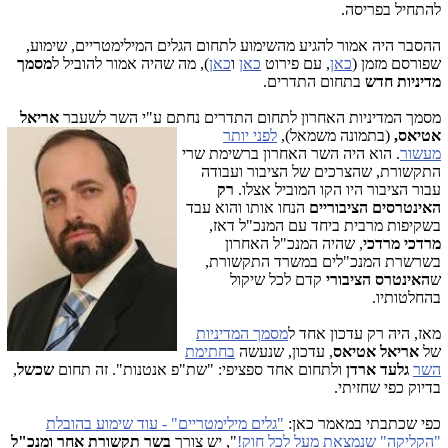
להתחיל בפריסה.
ההסבר היה אמור להגיע מהשימוע לתחום הגלים המילימטריים, שימוע,
שפורסם מזמן (
כאן
, עם פירוט
כאן
ו
כאן
), מה שהיה אמור להוביל ל
מסמך
מדיניות חדש
בתחום התדרים.
מסמך המדיניות האחרון לתחום התדרים נחתם ע"י השר ל
שעבר
אריאל
אטיאס,
(בתמונה משמאל),
לפני יותר
מעשור
. הוא היה השר האחרון ברשימת שרי
התקשורת, שהצרכים של הציבור ועבודה
עבור הציבור היו הקו המוביל אצלו.
רק
האינטרסים הציבוריים
הנחו אותו והוא עבד
בשקיפות מרבית ביחד עם המנכ"ל דאז,
מרדכי מרדכי
, שהיה המנכ"ל האחרון
בשרשרת המנכ"לים במשרד התקשורת,
ש
האינטרס הציבורי
קדם לכל שיקול
בהחלטותיו.
מאז, היה רק עדכון אחד ל
מסמך המדיניות
של
אריאל אטיאס
, עדכון, שנעשה
בחתימת
השר
גלעד ארדן
ולתחום אחד ספציפי: "שת"פ אנטנות". זה תחום
שכשל
,
בדיוק כפי שחזיתי.
כפי שכתבתי במאמר כאן:
"גלים מילימטריים" - עוד שימוע בהובלת
"הקליקה" שנמצאת מעל לכל חוק!
", יש צורך
בשר תקשורת אחר ומנכ"ל