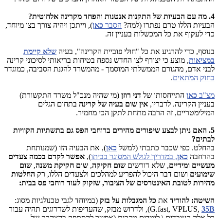
4. מה עם הבעיות של התקנות אנטנות והפחד מקרינה אלחוטית?
הבעיות הללו טרם נפתרו (למה?
הסבר
כאן
), וייתכן ויהיה צורך בצו מיוחד,
כדי לעקוף את כל המכשלות בעניין זה.
בנוסף, כדי להרגיע את כל "חולי פוביית הקרינה", בעיה
שלא קיימת
במציאות
, מוצע כי יצורף לצו החדש נספח בטיחות בריאותי לסיכוני קרינה
לבני אדם, מהגורם הממשלתי המוסמך - מהמשרד להגנת הסביבה, כמוגדר
בחוק המתאים
.
מצ"ב
כאן
התייחסותו של
דני רוזן
(מי שהיה מנכ"ל משרד התקשורת)
בעניין הקרינה. לדבריו,
אין שום בעיה של קרינה
בתחום הגלים
המילימטריים, זה הרבה מתחת לתקן הכי מחמיר.
5. האם ניתן לבצע שיפורים מהירים ברוחבי הפס גם בתשתיות הקוויות
לבתים?
בהחלט. כפי שכבר כתבתי (למשל
כאן
), את הבעיה הזו (שמנותחת
בהרחבה
כאן
, במדריך לגולש המסוגר בביתו
),
אפשר לקדם בכמה צעדים
מעשיים ומידיים
, שלא דורשים
שום חקיקה
,
שום חקיקת משנה
,
שום
שימועים
ושום דבר היכול להפריע למהלכים ולצעדים הללו, רק
החלטות
מהירות לטובת האינטרסים של הציבור, שזקוק לעוד רוחבי פס בבית:
השיטה:
להוריד
את
כל המגבלות על בזק
(במיוחד לגבי טכנולגיות מסוג:
35B
G.fast, VPLUS,
), ולדרוש מבזק, שהעדיפות לשדרוגים תהיה עבור
כל אלה העובדים \ לומדים מהבית (אפשר להסתפק בהצהרה של