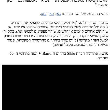
החלטת המשרד מאפשרת אספקת שירותים אלו באמצעות בעלי רשיון
מתאים."
פרטי ההחלטה של השר מצויים:
כאן
,
כאן
ו
כאן
.
כלומר: השר החליט, ללא חקיקה וללא מדיניות, להוציא את התדרים
לגלים מילימטריים לשוק (לבעלי רישיונות אספקת שירותי אינטרנט או
שירותים אחרים קיימים או חדשים, שיהיו מעוניינים לממש זאת), בתקווה
שאכן הנושא יתקדם. נקווה שכך יהיה, כי הבעיות המרכזיות
טרם נפתרו
,
למשל הפחד מקרינה (כי יש צורך בהיתרים מהרשויות המקומיות ופטור
ממשרד להגנת הסביבה, על כל אנטנה).
סרטון
: פתרונות חברת Siklu בתחום ה
-V-Band
, שזה בתחומי ה-
60
גיגהרץ
: