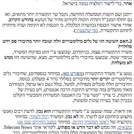
אחר
, כדי לייצור רגולציה נכונה בישראל.
ייתכן ועם הקמת הממשלה החדשה, נקבל שר תקשורת יותר מתאים, ואז
גם יוחלף המנכ"ל ותהיה תקווה לקידום מהיר של הנושא
בחודש הקרוב
,
אחרי אישור הכנסת (בוועדת הכלכלה, כי הכנסת לא הקימה ועדה מיוחדת
לתחום התקשורת,
כפי שהצעתי
).
2.האם השיטה הזו של גלים מילימטריים זולה וטובה יותר מחיבורי פס רחב
סלולרי?
משרד התקשורת עצמו, בניתוחים, שבוצעו ע"י הוט בפיקוח המשרד,
בניסויי שטח, שבוצעו בחיבורי גלים מילימטריים, מצא, שהשיטה הזו
ממש
לא מוצלחת
.
נטען ע"י משרד התקשורת (
מפורט כאן
,
במיוחד בנספחים), שחיבורי גלים
מילימטריים
יקרים יותר
מחיבורים בסלולר (דור 4 ומעלה). בנוסף,
החיבורים הללו סובלים מנפילות, למשל, בגלל גשם ו\או ערפל, הטווחים
מאוד מוגבלים (מה שדורש התקנת הרבה אנטנות), ויש בעיות של
התקנות, כי צריך "קשר עין" בין האנטנה המשדרת והמכשיר הקולט
בבבית ועוד בעיות שונות ומשונות.
אין ודאות, שמה שנטען ע"י משרד התקשורת
הוא נכון
. לדעת רבים (אנשי
מקצוע בתחום) וגם לדעתי, זה
לא נכון.
המשרד
רגיל לשקר
, במיוחד
בקדנציה של
ראשי המשרד דהיום
, במיוחד
במצב החירום שבו אנו
נמצאים
, וזה ממש
לא דבר חדש או מפתיע
, לקוראי אתר Telecom News.
יצויין שהחתומה על הממצאים הללו (לגבי הגלים המילימטרייםׂׂ), כבר