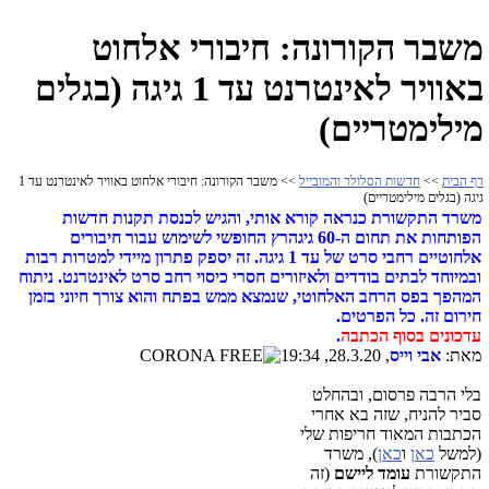
משבר הקורונה: חיבורי אלחוט
באוויר לאינטרנט עד 1 גיגה (בגלים
מילימטריים)
דף הבית
>>
חדשות הסלולר והמובייל
>> משבר הקורונה: חיבורי אלחוט באוויר לאינטרנט עד 1
גיגה (בגלים מילימטריים)
משרד התקשורת כנראה קורא אותי, והגיש לכנסת תקנות חדשות
הפותחות את תחום ה-60 גיגהרץ החופשי לשימוש עבור חיבורים
אלחוטיים רחבי סרט של עד 1 גיגה. זה יספק פתרון מיידי למטרות רבות
ובמיוחד לבתים בודדים ולאיזורים חסרי כיסוי רחב סרט לאינטרנט. ניתוח
המהפך בפס הרחב האלחוטי, שנמצא ממש בפתח והוא צורך חיוני בזמן
חירום זה. כל הפרטים.
עדכונים בסוף הכתבה
.
מאת:
אבי וייס
, 28.3.20, 19:34
בלי הרבה פרסום, ובהחלט
סביר להניח, שזה בא אחרי
הכתבות המאוד חריפות שלי
(למשל
כאן
ו
כאן
), משרד
התקשורת
עומד ליישם
(זה