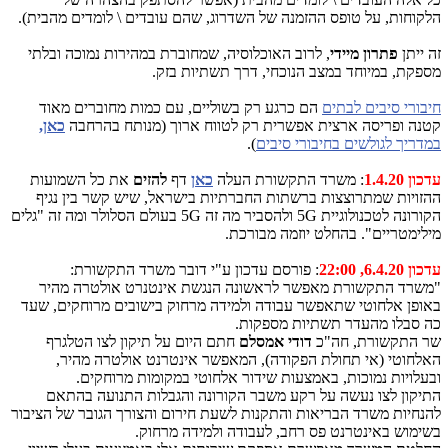
הלקוחות, על טופס ההזמנה של השדרוג, שהם עובדים \ לומדים מהבית).
זה ייתן
פתרון מיידי
, לרוב האוכלוסיה, שמחוברת במהירות נמוכה ובלתי
מספקת, במיוחד במצב הנוכחי, דרך תשתיות בזק.
חיבורי סיבים לבתים
הם כרגע רק בשוליים, עם כמות מחוברים מאוד
קטנה ופריסה ארצית אפשרית רק לטווח ארוך (מנותח בהרחבה
כאן,
במדריך לגולשים בחיבורי סיבים
).
עדכון 1.4.20
: משרד התקשורת העלה
כאן
דף
להזים
את כל השמועות
ההזויות שמתרוצצות ברשתות החברתיות בישראל, שיש קשר בין נגיף
הקורונה לטכנולוגיית 5G ולהסביר מה זה 5G בעולם הסלולר ומה זה "גלים
מילימטריים". בהחלט יוזמה מבורכת.
עדכון 6.4.20, 22:00
: פורסם עדכון ע"י דובר משרד התקשורת:
"משרד התקשורת מאפשר לראשונה הנגשת אינטנרט אולטרה מהיר
באופן אלחוטי שתאפשר עבודה ולמידה מרחוק בישובים מרוחקים, שעד
כה סבלו מהעדר תשתיות מספקות.
שר התקשורת, חה"כ
דודי אמסלם
חתם היום על תיקון לצו הטלגרף
האלחוטי (אי תחולת הפקודה), המאפשר אינטרנט אולטרה מהיר,
ובעלויות נמוכות, באמצעות שידור אלחוטי במקומות מרוחקים.
התיקון לצו נעשה על רקע משבר הקורונה והגבלות התנועה בהתאם
להנחיות משרד הבריאות והתקנות לשעת חירום והצורך הגובר של הציבור
בשימוש באינטרנט פס רחב, לעבודה ולמידה מרחוק.