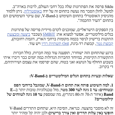
Siklu פרסה את הפתרונות שלה בכל רחבי העולם, לרבות בארה"ב.
למשל, להלן הסבר מה נעשה בתחום זה על ידה
באוסטרליה
. ניתן ללמוד
מהניסיון האוסטרלי בתחום השימוש ב-V-Band, שם עיקר השימושים הם
בתחום "העיר החכמה".
בין הספקים הישראליים, שמוכנים לקדם מיידית פריסה של פתרונות
בגלים מילימטריים, אפשר למצוא את:
SMBIT
(שכבר
ביצעה ומבצעת
התקנות ברישיון לניסוי בכמה מקומות ברחבי הארץ, דוגמת רחובות),
קבוצת גטר
, קבוצת רד-בינת,
Oril תשתיות רדיו
ויש עוד.
ברגע שהתחום הזה ישוחרר, תופענה עוד כמה חברות, כולל חברות
התקשורת הקיימות, במיוחד החברות הגדולות כמה יזמים כבר דיברו איתי
בשבוע החולף על הנושא ואני בטוח, שהם יפרסמו את עצמם ושירותיהם,
די בקרוב.
שאלות ובעיות בתחום הגלים המילימטריים ב-V-Band:
1. למה השימוע פותח את תחום ה-V-Band, שמוגבל ברוחבי הפס
ובטווחים: עד 1 גיגה לעד 300 מטר
, מול טכנולוגיות טובות יותר ב
-E-
Band
(איזור ה-70 וה-80 גיגהרץ), מה שמספק
עד 10 גיגה לטווחים של
קילומטרים?
זה לא מוסבר בהצעה. כנראה, הסיבה היא, שתחום התדרים V-Band
חופשי (אין עלות תדרים ואין צורך ברישיון)
ולכן יהיה קל ומהיר יותר