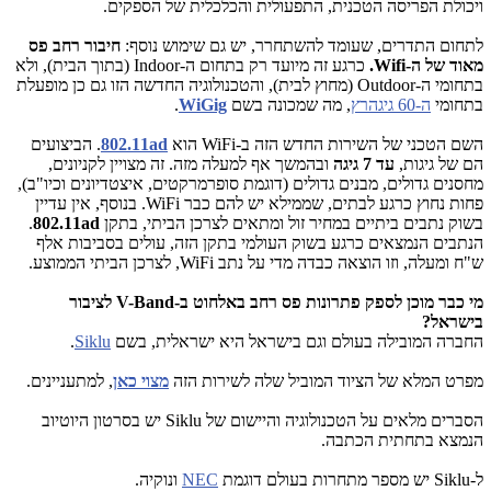
ויכולת הפריסה הטכנית, התפעולית והכלכלית של הספקים.
לתחום התדרים, שעומד להשתחרר, יש גם שימוש נוסף:
חיבור רחב פס
מאוד של ה-Wifi.
כרגע זה מיועד רק בתחום ה-Indoor (בתוך הבית), ולא
בתחומי ה-Outdoor (מחוץ לבית), והטכנולוגיה החדשה הזו גם כן מופעלת
בתחומי
ה-60 גיגהרץ
, מה שמכונה בשם
WiGig
.
השם הטכני של השירות החדש הזה ב-WiFi הוא
802.11ad
. הביצועים
הם של גיגות,
עד 7 גיגה
ובהמשך אף למעלה מזה. זה מצויין לקניונים,
מחסנים גדולים, מבנים גדולים (דוגמת סופרמרקטים, איצטדיונים וכיו"ב),
פחות נחוץ כרגע לבתים, שממילא יש להם כבר WiFi. בנוסף, אין עדיין
בשוק נתבים ביתיים במחיר זול ומתאים לצרכן הביתי, בתקן
802.11ad
.
הנתבים הנמצאים כרגע בשוק העולמי בתקן הזה, עולים בסביבות אלף
ש"ח ומעלה, וזו הוצאה כבדה מדי על נתב WiFi, לצרכן הביתי הממוצע.
מי כבר מוכן לספק פתרונות פס רחב באלחוט ב-V-Band לציבור
בישראל?
החברה המובילה בעולם וגם בישראל היא ישראלית, בשם
Siklu
.
מפרט המלא של הציוד המוביל שלה לשירות הזה
מצוי כאן
, למתעניינים.
הסברים מלאים על הטכנולוגיה והיישום של Siklu יש בסרטון היוטיוב
הנמצא בתחתית הכתבה.
ל-Siklu יש מספר מתחרות בעולם דוגמת
NEC
ונוקיה.