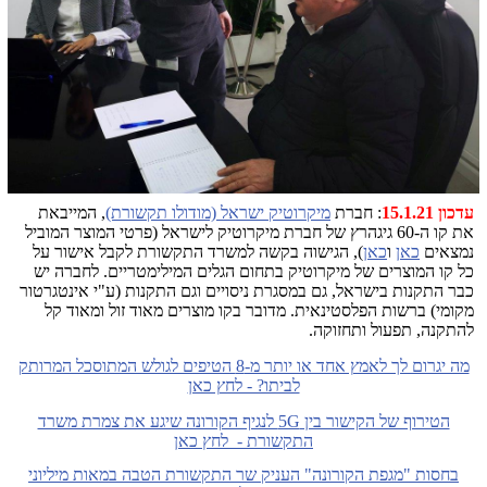
עדכון 15.1.21
: חברת
מיקרוטיק ישראל (מודולו תקשורת)
, המייבאת
את קו ה-60 גיגהרץ של חברת מיקרוטיק לישראל (פרטי המוצר המוביל
נמצאים
כאן
ו
כאן
), הגישוה בקשה למשרד התקשורת לקבל אישור על
כל קו המוצרים של מיקרוטיק בתחום הגלים המילימטריים. לחברה יש
כבר התקנות בישראל, גם במסגרת ניסויים וגם התקנות (ע"י אינטגרטור
מקומי) ברשות הפלסטינאית. מדובר בקו מוצרים מאוד זול ומאוד קל
להתקנה, תפעול ותחזוקה.
מה יגרום לך לאמץ אחד או יותר מ-8 הטיפים לגולש המתוסכל המרותק
לביתו? - לחץ כאן
הטירוף של הקישור בין 5G לנגיף הקורונה שיגע את צמרת משרד
התקשורת - לחץ כאן
בחסות "מגפת הקורונה" העניק שר התקשורת הטבה במאות מיליוני