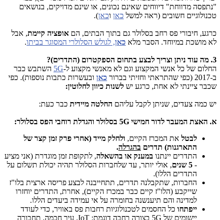
"נתפסה מדווחת" דיווחים שאינם נכונים, או שינם מדויקים, בנושאים
טכנולוגיים חשובים (ראה למשל
כאן
ו
כאן
).
כרגע, חיבורי פס רחב בסלולר גם בתוך הבתים, הם
אופציה קיימת
, אבל
לא מושכת במיוחד. הסבר מלא
כאן
, לגולש הסלולרי המסוגר בביתו
.
3. מה עוד ניתן וצריך לבצע בתחום הספקטרום (התדרים)?
החלום של כל אנשי המקצוע וגם לא מאנשי מקצוע ל-
5G
השתבש כבר
ב-2017 (כפי שהתראתי וחזיתי בברור
כאן
ובעשרות כתבות נוספות). כפי
שכבר ציינתי לא אחת, כרגע יש
לשנות כיוון לחלוטין:
יש כמה צעדים, שניתן לקבל עליהם
החלטה מיידית
כבר כעת:
א. האצת המעבר לדור חמישי 5G בסלולר והגדלת רוחבי הפס בסלולר:
לבטל
את המכרז הקיים,
ולחלק מייד (אחרי פרק זמן קצר של
התארגנות) תדרים
בהגרלה
.
התדרים יינתנו
במענק או בהשאלה
, לתקופת זמן מוגדרת (אני מציע
-
5 שנים
, אולי יותר, עד שלחברות הסלולר תהיה יכולת תשלום על
התדרים הללו).
החברות, שתקבלנה תדרים, תתחייבנה לבצע פריסה ארצית בלו"ז
שייקבע (הלו"ז קיים כבר במכרז הקיים), אחרת, התדרים יוחזרו
למדינה והם תיענשנה בחומרה על אי עמידה ביעדים הללו.
ייפתחו
כל החסמים לטכנולוגיות רחבות פס באוויר, כדי לעודד
יישומים של 5G בצורה רחבה דוגמת: IoT, עיר חכמה, תחבורה