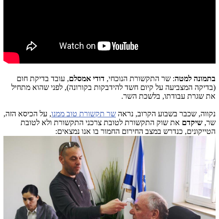
בתמונה למטה
: שר התקשורת הנוכחי,
דודי אמסלם
, עובד בדיקת חום
(בדיקה המצביעה על קיום חשד להידבקות בקורונה), לפני שהוא מתחיל
את שגרת עבודתו, בלשכת השר.
נקווה, שכבר בשבוע הקרוב, נראה
שר תקשורת טוב ממנו
, על הכיסא הזה,
שר,
שיקדם
את שוק התקשורת לטובת צרכני התקשורת ולא לטובת
הטייקונים, כנדרש במצב החירום החמור בו אנו נמצאים: