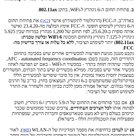
ב
. פתיחת תחום ה-6 גיגהרץ ל-WiFi, בתקן
802.11ax
.
בארה"ב, ה-FCC (הרגולטור לתקשורת) אישר (
כאן
) את פתיחת תחום
ה-6 גיגהרץ לשימוש חופשי. ה-FCC אימץ המלצה מה-23.4.20 ואישר
אותה סופית ב-25.6.20, לפיו תחום של 1,200 מגהרץ במרווח שבין 5.925
גיגהרץ ל-7.125 גיגהרץ (התחום המכונה
WiFi 6 ובלשון טכנית:
802.11ax
) יותר לשימוש הציבור,
ללא כל עלות או צורך ברישיון מה-
.
FCC
נקבע מנגנון מניעת הפרעות למכשירים אחרים שיש בסביבה בתחום
התדרים הזה, מנגנון בשם: AFC - automated frequency coordination,
כלומר: שתהיה תזוזה בתדר - במכשיר ה-WiFi - באם יש הפרעה לאיזה
מכשיר אחר שיש בסביבה. ממילא מכשירים שיש בתוך הבתים, המשדרים
בעוצמות יחסית מאוד נמוכות, אין כל סיכוי שיפריעו למכשירים הללו
(מיקרוגלים) שמשתמשים ב-6 גיגהרץ, הנמצאים בחוץ, בד"כ על תרנים
מאוד גבוהים. ישראל אמורה מזמן ללכת בכיוון הזה ולשחרר את התדר
לשימוש חופשי של הציבור.
3)
. אם כבר פותחים את התחום של ה-5.9 גיגהרץ ו-6 גיגהרץ, חשוב
לפתוח אותו
לכל הצרכים העתידיים
, צרכים שכבר ממומשים שכבר
קיימים בעולם (ויש לא מעט סטארטאפים וחברות הייטק, שמפתחות
ומפעילות את הטכנולוגיות הללו - בישראל).
4)
יש
לעדכן
בדחיפות את מסמך המדיניות של ה-WLAN (
כאן
), לאור
ההתפתחויות הטכנולוגיות של העשור האחרון והצרכים של היום ומחר.