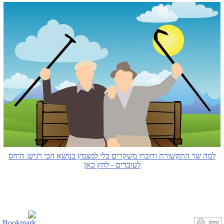
למה שר התקשורת ודוברו משקרים בלי למצמץ בנושא הכי רגיש: היחס
לעובדים - לחץ כאן