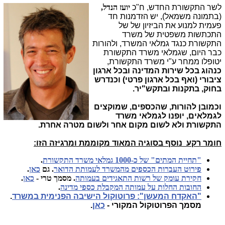
לשר התקשורת החדש, ח"כ
יועז הנדל,
(בתמונה משמאל), יש הזדמנות חד
פעמית למנוע את הביזיון של של
התכתשות משפטית של משרד
התקשורת כנגד גמלאי המשרד, ולהורות
כבר היום, שגמלאי משרד התקשורת
יטופלו ממחר ע"י משרד התקשורת,
כנהוג בכל שירות המדינה ובכל ארגון
ציבורי (ואף בכל ארגון פרטי) וכנדרש
בחוק, בתקנות ובתקש"יר.
וכמובן להורות, שהכספים, שמוקצים
לגמלאים, יופנו לגמלאי משרד
התקשורת ולא לשום מקום אחר ולשום מטרה אחרת.
חומר רקע נוסף בסוגיה המאוד מקוממת ומרגיזה הזו:
"תחיית המתים" של כ-1000 גמלאי משרד התקשורת
.
פירוט העברות הכספים מהמשרד לעמותת הדואר
. גם
כאן
.
חקירת עומק של רשות התאגידים בעמותה
. מסמך טרי -
כאן
.
החובות החלות על עמותה המקבלת כספי מדינה
.
"האקדח המעשן": פרוטוקול הישיבה הפנימית במשרד
.
מסמך הפרוטוקול המקורי -
כאן
.