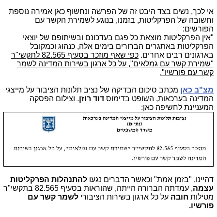
אי לכך, נשים בצד היבט זה של הפרשה ונחשוף כאן אמירה נוספת
וחשובה של הפרקליטות, בזמנו, בנוגע לשמירת הקשר עם
הפורשים:
"אין הפרקליטות מוצאת כל פגם בעדכונם ובשיתופם של יוצאי
הפרקליטות באתגרים הברורים בימים אלה, כנהוג וכמקובל
בארגונים רבים אחרים.
כפי שאף מוזכר בסעיף 82.565 לתקשי"ר
"שמירת קשר עם גמלאים", על כל ארגון בשירות המדינה לשמר
קשר עם פורשיו".
מצ"ב כאן
מכתב סיכום הבדיקה של נציב תלונות הציבור על מייצגי
המדינה בערכאות, השופט בדימוס
דוד רוזן
. וצילום הפסקה
המעניינת לחשיפה כאן:
דהיינו, "בזמן אמת" וכאשר הדברים נגעו
להתנהלות הפרקליטות
עצמה
, עמדתה הברורה הייתה, שהוראות בסעיף 82.565 בתקשי"ר
מטילות
חובה
על כל ארגון בשירות הציבורי
לשמר קשר עם
פורשיו.