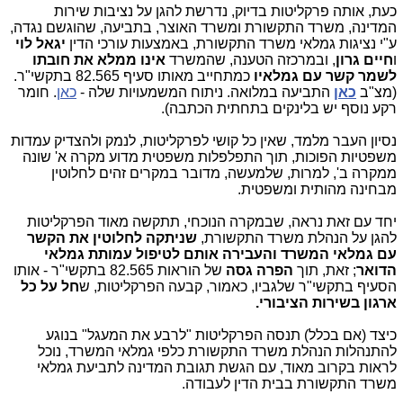
כעת, אותה פרקליטות בדיוק, נדרשת להגן על נציבות שירות
המדינה, משרד התקשורת ומשרד האוצר, בתביעה, שהוגשם נגדה,
ע"י נציגות גמלאי משרד התקשורת, באמצעות עורכי הדין
יגאל לוי
ו
חיים גרון
, ובמרכזה הטענה, שהמשרד
אינו ממלא את חובתו
לשמר קשר עם גמלאיו
כמתחייב מאותו סעיף 82.565 בתקשי"ר.
(מצ"ב
כאן
התביעה במלואה. ניתוח המשמעויות שלה -
כאן
. חומר
רקע נוסף יש בלינקים בתחתית הכתבה).
נסיון העבר מלמד, שאין כל קושי לפרקליטות, לנמק ולהצדיק עמדות
משפטיות הפוכות, תוך התפלפלות משפטית מדוע מקרה א' שונה
ממקרה ב', למרות, שלמעשה, מדובר במקרים זהים לחלוטין
מבחינה מהותית ומשפטית.
יחד עם זאת נראה, שבמקרה הנוכחי, תתקשה מאוד הפרקליטות
להגן על הנהלת משרד התקשורת,
שניתקה לחלוטין את הקשר
עם גמלאי המשרד והעבירה אותם לטיפול עמותת גמלאי
הדואר
; זאת, תוך
הפרה גסה
של הוראות 82.565 בתקשי"ר - אותו
הסעיף בתקשי"ר שלגביו, כאמור, קבעה הפרקליטות, ש
חל על כל
ארגון בשירות הציבורי.
כיצד (אם בכלל) תנסה הפרקליטות "לרבע את המעגל" בנוגע
להתנהלות הנהלת משרד התקשורת כלפי גמלאי המשרד, נוכל
לראות בקרוב מאוד, עם הגשת תגובת המדינה לתביעת גמלאי
משרד התקשורת בבית הדין לעבודה.