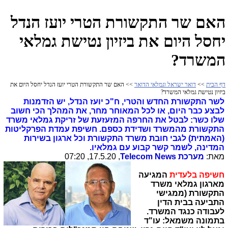
האם שר התקשורת הטרי יועז הנדל
יחסל היום את ביזיון נטישת גמלאי
המשרד?
דף הבית
>>
דואר ישראל וגמלאי הדואר
>> האם שר התקשורת הטרי יועז הנדל יחסל היום את
ביזיון נטישת גמלאי המשרד?
לשר התקשורת החדש והטרי, ח"כ יועז הנדל, יש הזדמנות
לבצע כבר היום, או לכל המאוחר מחר, את המהלך הכי חשוב
שלו כשר: לבטל את החרפה המזעזעת של זריקת גמלאי משרד
התקשורת מהמשרד ושדידת כספם. חשיפת עמדת הפרקליטות
(האמתית) לגבי חובת משרד התקשורת וכל ארגון בשירות
המדינה, לשמר קשר קבוע עם גמלאיו.
מאת:
מערכת
Telecom News
, 17.5.20, 07:20
חשיפה
בלעדית
המגיעה
מארגון גמלאי משרד
התקשורת (ממגישי
התביעה בבית הדין
לעבודה כנגד המשרד.
בתמונה משמאל:
עו"ד