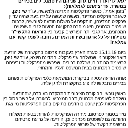
יגאל לוי ועו"ד חיים גרון, שניהם היו סמנכ"לים בכירים
במשרד, עד יציאתם לגמלאות):
"בזמן אמת", כאשר פרקליטות המדינה (למעשה, עו"ד
שי ניצן,
לשעבר פרקליט המדינה, מעשה שנעשה על ידו בעת שהיה עדיין
פרקליט המדינה), הותקפה על משלוח הודעה לפורשיה, לרבות
שופטים מכהנים, היא מיהרה לתקן את הטעות לגבי השופטים
המכהנים, אך לגבי יתר הפורשים קבעה כי:
הוראות התקשי"ר
מטילות על כל ארגון בשירות המדינה, חובה לשמר קשר עם
גמלאיו!
ביום 15.11.19 סערה הארץ בעקבות פרסום בתקשורת של הודעת
דואר אלקטרוני, שנשלחה ע"י פרקליט המדינה היוצא, עו"ד
שי ניצן
,
לרשימת מכותבים, שכללה בכירים, שפרשו מהפרקליטות וביניהם
שופטים המכהנים בבית המשפט העליון והמחוזי.
אותה הודעה עסקה בביקורת המושמעת כלפי הפרקליטות ואותם
בכירים נתבקשו להופיע בתקשורת ולהגן עליה.
באופן טבעי, הביקורת הציבורית התמקדה בעובדה, שההודעה
נשלחה לשופטים מכהנים, דבר המצביע, לכאורה, על קשר פסול בין
הפרקליטות לבין שופטים הדנים בתיקים בהם הפרקליטות מייצגת.
מיד בסמוך לפרסום, מיהרה הפרקליטות להודות בטעות משלוח
ההודעה גם לשופטים מכהנים וכן, הודיעה על גריעת פרטיהם
מרשימת הקשר של פורשי הפרקליטות.