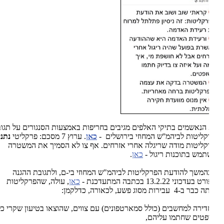
. 3 הנאשמים בתיקי האלפים מגיבים בחריפות באמצעות הסנגורים על תגובת
ליטות לביהמ''ש המחוזי בירושלים -
כאן
. ערוץ 7 מסכם: פרקליטי
נתניהו
:
ליטות מודה שריגלה אחרי אזרחים. אף צו לא הסמיך את המשטרה
מש בתוכנות ריגול -
כאן
.
המשך להודעת הפרקליטות לביהמ"ש המחוזי בי-ם, ולתגובת ההגנה
דכוני 13.2.22 בכתבה המתעדכנת -
כאן
, עולה, שהפרקליטות
 עבירות מסוג פשע, לכאורה, כדלקמן:
ירה למחשבים (כולל סמארטפונים) עם צווים, שהוצאו בטיעון שקרי כלפי
טים שחתמו עליהם,