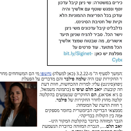
שך לסעיף ה'' מ-3.2.22 (כאן למעלה)
נחשפו
מי הם המשוחחים מחוץ
 החקירות שבו היה
שלמה
פילבר
והם מדברים על הפעלת
פה(סיגינט) עליו: למרות ההכחשות, חוות
דעת
חה קובעת:
יואב תלם
וציפי גז
(בתמונה משמאל,
ם גיא אסיאג),
הם
החוקרים שנשמעים בהקלטה
לטה מחוץ לחדר החקירות של
פילבר
.
 חוות הדעת של המומחה:
מצאי הבדיקה הביומטרית בחומר מספקים
ה בין הקולות בבדיקה״.
בר המזוהה כדובר בהקלטת המקור הינו–
ואב תלם
…, הגברת המזוהה כדוברת הנשמעת