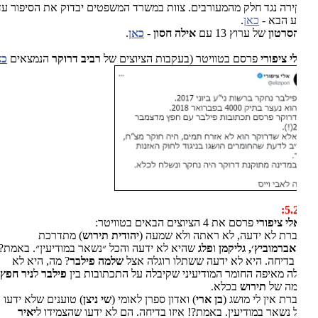
רה נגד חלק מהמעורבים. צוות במשרד המשפטים יבדוק את הסיפור עד
 הבא -
כאן
.
סרטון
של ערוץ 13 עם
אילה חסון
-
כאן
.
י ציפורי
פרסם בטוויטר (בעקבות הציוצים של
רביב דרוקר
הנמצאים
כאן
):
5.
לי ציפורי
פרסם את 4 הציוצים הבאים בטוויטר:
יהודית תירוש
) מתדרכת
אברמוביץ׳, גליקמן
ו
פלג
שהיא לא ידעה והכל ״נשאר במודיעין״. באמת?!
 בדיחה. היא לא ידעה ששתלו רוגלה אצל
שלמה פילבר
? מה, היא לא
 מאיפה החומר המודיעיני שקיבלה על התכתובות בין
פילבר
ל
ניר חפץ
?
מה של
תירוש
בכלא.
בן ארי
) ואדון ספרן לאומי (
שי ניצן
) טוענים שלא ידעו
 נשאר במודיעין. באמת?! איזו בדיחה. הם לא ידעו שהצמידו ל
יאיר