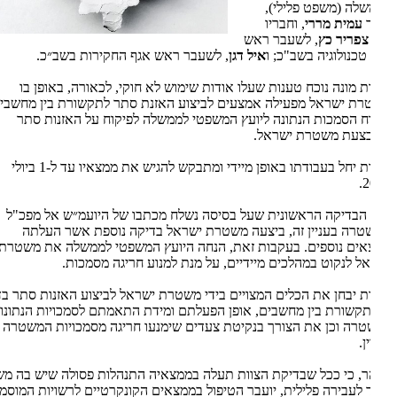
לה (משפט פלילי),
ד
עמית מררי
, וחבריו
צפריר כץ
, לשעבר ראש
טכנולוגיה בשב"כ; ו
איל דגן
, לשעבר ראש אגף החקירות בשב״כ.
ת מונה נוכח טענות שעלו אודות שימוש לא חוקי, לכאורה, באופן בו
ת ישראל מפעילה אמצעים לביצוע האזנת סתר לתקשורת בין מחשבים,
ח הסמכות הנתונה ליועץ המשפטי לממשלה לפיקוח על האזנות סתר
צעת משטרת ישראל.
הצוות יחל בעבודתו באופן מיידי ומתבקש להגיש את ממצאיו עד ל-1 ביולי
2
הבדיקה הראשונית שעל בסיסה נשלח מכתבו של היועמ״ש אל מפכ"ל
רה בעניין זה, ביצעה משטרת ישראל בדיקה נוספת אשר העלתה
ים נוספים. בעקבות זאת, הנחה היועץ המשפטי לממשלה את משטרת
ל לנקוט במהלכים מיידיים, על מנת למנוע חריגה מסמכות.
ת יבחן את הכלים המצויים בידי משטרת ישראל לביצוע האזנות סתר בדרך
קשורת בין מחשבים, אופן הפעלתם ומידת התאמתם לסמכויות הנתונות
רה וכן את הצורך בנקיטת צעדים שימנעו חריגה מסמכויות המשטרה על
ן.
ר, כי ככל שבדיקת הצוות תעלה בממצאיה התנהלות פסולה שיש בה משום
לעבירה פלילית, יועבר הטיפול בממצאים הקונקרטיים לרשויות המוסמכות