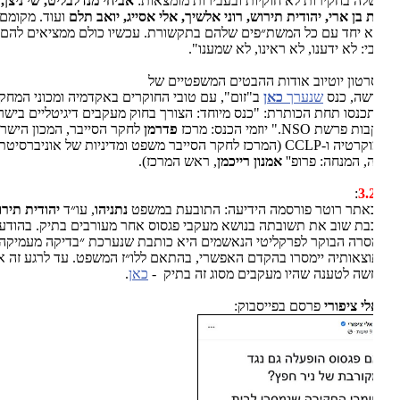
ה בחקירות לא חוקיות ובעבירות מומצאות:
אביחי מנדלבליט, שי ניצן,
 בן ארי, יהודית תירוש, רוני אלשיך, אלי אסייג, יואב תלם
ועוד. מקומם
 יחד עם כל המשת״פים שלהם בתקשורת. עכשיו כולם ממציאים להם
י: לא ידענו, לא ראינו, לא שמענו".
רטון יוטיוב אודות ההבטים המשפטיים של
שה, כנס
שנערך
כאן
ב"זום", עם טובי החוקרים באקדמיה ומכוני המחקר
נסו תחת הכותרת: "כנס מיוחד: הצורך בחוק מעקבים דיגיטליים בישראל
שת NSO." יוזמי הכנס: מרכז
פדרמן
לחקר הסייבר, המכון הישראלי
לדמוקרטיה ו-CCLP (המרכז לחקר הסייבר משפט ומדיניות של אוניברסיטת
, המנחה: פרופ''
אמנון רייכמן
, ראש המרכז).
:
3.
באתר רוטר פורסמה הידיעה: התובעת במשפט
נתניהו
, עו״ד
יהודית תירוש
,
ת שוב את תשובתה בנושא מעקבי פגסוס אחר מעורבים בתיק. בהודעה
רה הבוקר לפרקליטי הנאשמים היא כותבת שנערכת ״בדיקה מעמיקה״
צאותיה יימסרו בהקדם האפשרי, בהתאם ללו״ז המשפט
.
עד לרגע זה אין
ה לטענה שהיו מעקבים מסוג זה בתיק
-
כאן
.
י ציפורי
פרסם בפייסבוק: