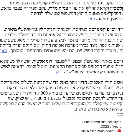
וס" עקב ניגוד עניינים: חבר הכנסת
שלמה קרעי
פנה לנציב
מנחם
לשטיין
וקרא להחליף את עו"ד
עמית מררי
,
עקב תפקידה בעבר כראש
 הפרקליטים מטעם היועץ המשפטי לממשלה לבחינת
י
בנימין נתניהו
-
כאן
.
ו"ד
יוסי פוקס
פרסם בטוויטר: "שיגרתי הבוקר ליועמ"שית
גלי מיארה
,
ה הראשון בתפקיד, דרישה להורות על
פתיחת
חקירה פלילית מיידית
ת תוכנת הריגול. מדובר בחשד לביצוע עבירות פליליות מסוג פשע שעונשן
7-10 שנות מאסר, מצד בכירי מערכת אכיפת החוק ואם תוקם ועדת בדיקה
י, בטרם יחקרו הפושעים, הם יהיו מתואמים ומחוסנים" המסמך -
כאן
.
ורסם באתר "סרוגים": המפכ"ל לשעבר,
רוני אלשיך
, חושף לראשונה את
ו למאחורי הקלעים סביב פרשת ההאזנות, ומטיל פצצה: "
האזנה לאישי
ר נעשתה רק באישור היועמ"ש
" -
כאן
.
משפט תיקי האלפים: הדיון מחר בוטל כדי שהתביעה תשלים את בדיקת
וש ברוגלה. ביהמ"ש קיבל את בקשת הפרקליטות לארכה בבדיקת
הטענות בדבר פריצה לטלפונים של עדים בתיק 4000, ודחה דיון שני ברציפות.
המועד החדש להגשת התשובה נקבע ל-13.2.22 ב-14:00. יש לציין, שזו
ליטות שמקבלת כל הזמן דחיות במשפט בעוד שכאשר ההגנה מבקשת
, היא לא מקבלת שוב ושוב.