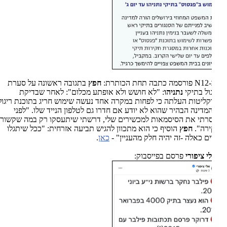
1
N
פורסמה כתבה תחת הכותרת:
חפץ
בתגובה ראשונה על סערת
ול בתיקי
נתניהו
: "לא חושש ולא אופתע מכלום": לאחר שבדיקת
ליטות העלתה כי לפחות במקרה אחד נעשה שימוש חריג בתוכנת ריגול,
מדינה הבהיר שהוא לא יודע אם חדרו גם לטלפון הנייד שלו. "לפני
תי את הסיסמאות למכשירים שלי, דרשתי שיתעסקו רק במה שקשור
רה".
חפץ
הוסיף כי הוא מתכוון להגיש תביעה אזרחית: "ככל שיתגלו
ם כאלה -זה יהיה חלק מהעניין" -
כאן
.
י ציפורי
פרסם בפייסבוק: