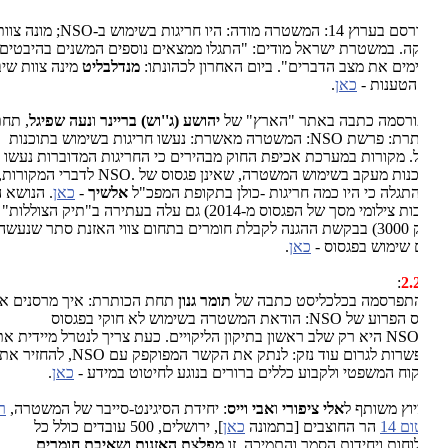
רוץ 14: המשטרה מודה: היו חריגות בשימוש ב-
NSO
; מונה צוות
ה. במשטרת ישראל מודים: "התגלו ממצאים נוספים המשנים בהיבטים
מים את מצב הדברים". ביום האחרון לכהונתו:
מנדלבליט
מינה צוות שיבחן
טענות -
כאן
.
ורסמה כתבה באתר "הארץ" של
יהושע (ג''וש) בריינר
ו
נעה שפיגל
, תחת
תרת: פרשת
NSO
: המשטרה מאשרת: נעשו חריגות בשימוש בתוכנות
ל. מקורות במערכת אכיפת החוק מבהירים כי החריגות המדוברות נעשו
נות מעקב בשימוש המשטרה, שאינן פגסוס של
NSO.
לדברי המקורות, עד
תגלה כי היו כמה חריגות -כולן בתקופת המפכ"ל
אלשיך
-
כאן
.
הנושא הזה
(לרבות צילומי מסך של הפגסוס מ-2014) גם עלה בעתירה ב"תיק הצוללות"
(תיק 3000) בבקשת ההגנה לקבלת חומרים בתחום צווי האזנת סתר שנעשה
שימוש בפגסוס -
כאן
.
:
2.
התפרסמה בכלכליסט כתבה של
תומר גנון
תחת הכותרת: איך מרסנים את
 הפרוע של
NSO
: הודאת המשטרה בשימוש לא חוקי בפגסוס
NS
היא רק שלב ראשון בתיקון הליקויים. כעת צריך לנטרל מיידית את
רות לגרום עוד נזק: לנתק את הקשר המפוקפק עם
NSO
, להחזיר את
וח המשפטי ולקבוע כללים ברורים בנוגע לחיטוט במידע -
כאן
.
יוץ משותף ל
אלי ציפורי
ו
אבי וייס
: יחידת הסיגינט-סייבר של המשטרה,
רח׳
 14
הר החוצבים [בתמונה
כאן
], ירושלים, 500 עובדים כולל כל
חות ויחידות הסמך והתמיכה. זו
מפלצת האזנות ושאיבת חומרים