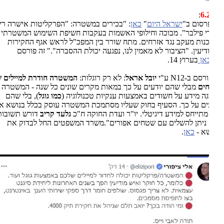
:
6.
פרסום ב"
ישראל היום
"
כאן
: "בכירים במשטרה: "הפרקליטות אישרה ריגול
 פילבר". מבוכה וחילופי האשמות בעקבות חשיפת השימוש המשטרתי
נות מעקב נגד אזרחים. מתח שורר בין המפכ"ל לראש אגף החקירות
דיעין. "הציבור לא מאמין לנו, נפגעה יכולת ההסברה"." זה פורסם
אן
בערוץ 14.
ורסם ב-12
N
ע"י
יובל אראל
: לא רק רוגלות:
המשטרה חודרת למיילים של
ים
מבלי שהם יודעים על כך
במאות מקרים שונים כל שנה - המשטרה
ה מידע על חשודים באמצעות ענקיות טכנולוגיה (
כמו גוגל
), בלי שהם
ים על כך. הסעיף בחוק שעליו מסתמכת המשטרה עוסק בכלל בנושא אחר
מתייחס למידע דיגיטלי.
יו"ר ועדת החוקה ח"כ
גלעד קריב
דורש תשובות:
ניתן להשלים עם שטחים אפורים".משרד המשפטים החל לבדוק את
א -
כאן
.