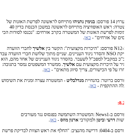
 14 פורסם:
בנימין נתניהו
מתייחס לראשונה לפרשת האזנות של
המשטרה: ראש האופוזיציה מתייחס לראשונה במשכן הכנסת בדיון 40
מות לפרשת האזנות של המשטרה בקרב אזרחים: "נכנסו לסודות הכי
ים של אזרחים" -
כאן
.
1
N
פורסם: "היכרות מקצועית": הקשר בין
אלשיך
לחברי הוועדה
יקת
NSO
והסדר ניגוד העניינים. שניים מתוך שלושת חברי הוועדה עבדו
כ במקביל למפכ"ל לשעבר. בהסדר ניגוד העניינים של אחד מהם, הוא
ר על היכרות מקצועית עם
אלשיך
. ממשרד המשפטים נמסר בתגובה:
רו על פי הכישורים, צריך סיווג מתאים" -
כאן
.
ורסם ברוטר: בהנחיית
מנדלבליט
- המשטרה עצרה זמנית את השימוש
לה ההתקפית -
כאן
.
8.
ורסם ב-
: News1
המשטרה השתמשה בפגסוס נגד מעורבים
שות
דרעי
ו
ביטן
ולמקורבי
ארנון מוזס
-
כאן
.
פורסם ב-0404: דרישה מהנציב: "החלף את ראש הצוות לבדיקת פרשת