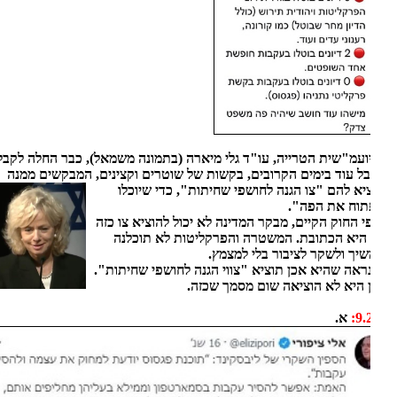
ועמ"שית הטרייה, עו"ד גלי מיארה (בתמונה משמאל), כבר החלה לקבל
ל עוד בימים הקרובים, בקשות של שוטרים וקצינים, המבקשים ממנה
יא
להם "צו הגנה לחושפי שחיתות", כדי שיוכלו
תוח את הפה".
י החוק הקיים, מבקר המדינה לא יכול להוציא צו כזה
 היא הכתובת. המשטרה והפרקליטות לא תוכלנה
יך ולשקר לציבור בלי למצמץ.
ראה שהיא אכן תוציא "צווי הגנה לחושפי שחיתות".
 היא לא הוציאה שום מסמך שכזה.
9.
א.