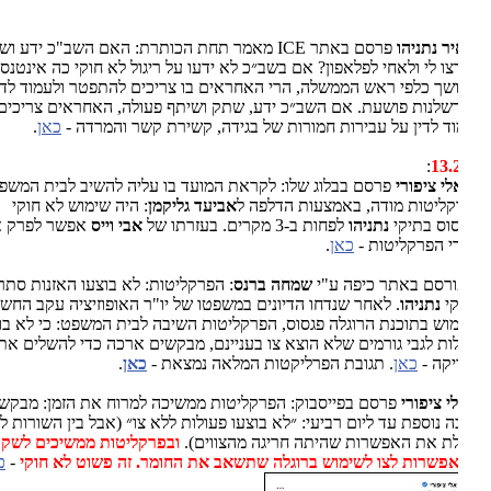
יר נתניהו
פרסם באתר
ICE
מאמר תחת הכותרת: האם השב"כ ידע ושתק
ו לי ולאחי לפלאפון? אם בשב״כ לא ידעו על ריגול לא חוקי כה אינטנסיבי
שך כלפי ראש הממשלה, הרי האחראים בו צריכים להתפטר ולעמוד לדין
שלנות פושעת. אם השב״כ ידע, שתק ושיתף פעולה, האחראים צריכים
ד לדין על עבירות חמורות של בגידה, קשירת קשר והמרדה -
כאן
.
:
13.
לי ציפורי
פרסם בבלוג שלו: לקראת המועד בו עליה להשיב לבית המשפט,
ליטות מודה, באמצעות הדלפה ל
אביעד גליקמ
ן
: היה שימוש לא חוקי
וס בתיקי
נתניהו
לפחות ב-3 מקרים. בעזרתו של
אבי וייס
אפשר לפרק את
 הפרקליטות -
כאן
.
ורסם באתר כיפה ע"י
שמחה ברנס
: הפרקליטות: לא בוצעו האזנות סתר
קי
נתניהו
. לאחר שנדחו הדיונים במשפטו של יו"ר האופוזיציה עקב החשד
וש בתוכנת הרוגלה פגסוס, הפרקליטות השיבה לבית המשפט: כי לא בוצעו
ות לגבי גורמים שלא הוצא צו בעניינם, מבקשים ארכה כדי להשלים את
קה -
כאן
. תגובת הפרליקטות המלאה נמצאת -
כאן
.
י ציפורי
פרסם בפייסבוק: הפרקליטות ממשיכה למרוח את הזמן: מבקשת
 נוספת עד ליום רביעי: ״לא בוצעו פעולות ללא צו״ (אבל בין השורות לא
ת את האפשרות שהיתה חריגה מהצווים).
ובפרקליטות ממשיכים לשקר:
אפשרות לצו לשימוש ברוגלה שתשאב את החומר. זה פשוט לא חוקי
-
כאן
.