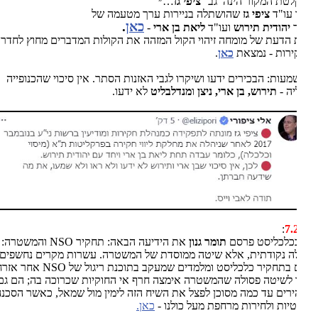
טת המקור הינה גב''
ציפי
גז
…״
ו עו"ד
ציפי גז
שהושתלה בניירות ערך מטעמה של
כאן
.
ד
יהודית
תירוש
ועו"ד
ליאת בן ארי
-
 הדעת של מומחה זיהוי הקול המזהה את הקולות המדברים מחוץ לחדר
רות - נמצאת
כאן
.
עות: הבכירים ידעו ושיקרו לגבי האזנות הסתר. אין סיכוי שהכנופייה
ה -
תירוש, בן ארי, ניצן
ו
מנדלבליט
לא ידעו.
:
7.
בכלכליסט פרסם
תומר גנון
את הידיעה הבאה: תחקיר
NSO
והמשטרה: לא
 נקודתית, אלא שיטה ממוסדת של המשטרה. עשרות מקרים נחשפים
 בתחקיר כלכליסט ומלמדים שמעקב בתוכנת ריגול של
NSO
אחר אזרחים
לשיטה פסולה שהמשטרה אימצה חרף אי החוקיות שכרוכה בה; הם גם
רים עד כמה מסוכן לפצל את השיח הזה לימין מול שמאל, כאשר הסכנה
יות ולחירות מרחפת מעל כולנו -
כאן.