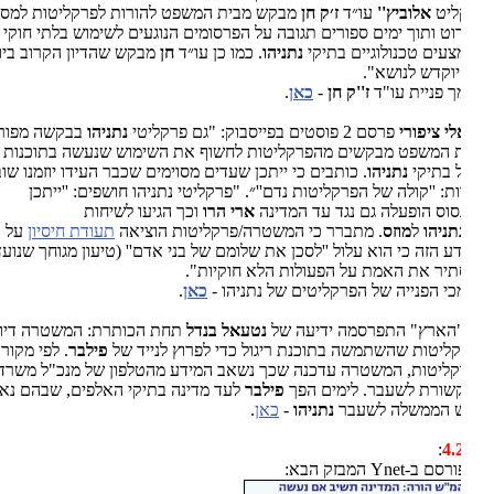
ליט
אלוביץ''
עו״ד
ז׳ק חן
מבקש מבית המשפט להורות לפרקליטות למסור
וט ותוך ימים ספורים תגובה על הפרסומים הנוגעים לשימוש בלתי חוקי
עים טכנולוגיים בתיקי
נתניהו
. כמו כן עו״ד
חן
מבקש שהדיון הקרוב ביום
יוקדש לנושא".
 פניית עו"ד
ז''ק חן
-
כאן
.
לי ציפורי
פרסם 2 פוסטים בפייסבוק: "‏גם פרקליטי
נתניהו
בבקשה מפורטת
 המשפט מבקשים מהפרקליטות לחשוף את השימוש שנעשה בתוכנות
ל בתיקי
נתניהו
. כותבים כי ייתכן שעדים מסוימים שכבר העידו יוזמנו שוב
ת: ''קולה של הפרקליטות נדם''״
.
"פרקליטי נתניהו חושפים: ''ייתכן
וס הופעלה גם נגד עד המדינה
ארי הרו
וכך הגיעו לשיחות
תניהו
ל
מוזס
. מתברר כי המשטרה/פרקליטות הוציאה
תעודת חיסיון
על
ע הזה כי הוא עלול ''לסכן את שלומם של בני אדם'' (טיעון מגוחך שנועד
יר את האמת על הפעולות הלא חוקיות".
י הפנייה של הפרקליטים של נתניהו -
כאן
.
"הארץ" התפרסמה ידיעה של
נטעאל בנדל
תחת הכותרת: המשטרה דיווחה
ליטות שהשתמשה בתוכנת ריגול כדי לפרוץ לנייד של
פילבר
. לפי מקור
ליטות, המשטרה עדכנה שכך נשאב המידע מהטלפון של מנכ"ל משרד
ורת לשעבר. לימים הפך
פילבר
לעד מדינה בתיקי האלפים, שבהם נאשם
 הממשלה לשעבר
נתניהו
-
כאן
.
:
4.
ם ב-Ynet המבזק הבא: