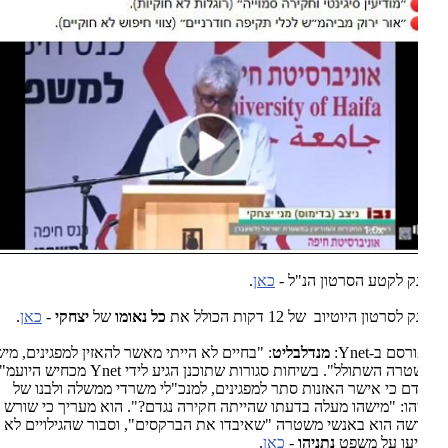
ק לקטע הסרטון הנ"ל -
כאן
.
לסרטון היוטיוב של 12 דקות הכולל את
כל נאומו
של
יצחקי
-
כאן
.
ורסם ב-
Ynet
:
מנדלבליט
: "בחיים לא הייתי מאשר להאזין למפגינים, מישהו
רה השתולל". בשיחות סגורות שתוכנן הגיע לידי
Ynet
מכחיש היועמ"ש
ם כי אישר האזנות סתר למפגינים, למנכ"לי משרדי ממשלה ולבנו של
הו: "מישהו מעלה בדעתו שהייתה חקירה נגדם?". הוא מעריך כי שורש
ה הוא באנשי משטרה "שאיבדו את הברקסים", וסבור שהגילויים לא
עו על משפט
נתניהו
-
כאן
.