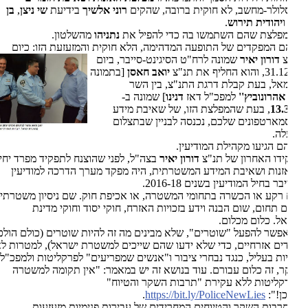
ולר-מחשב, לא חוקית ברובה, שהקים
רוני אלשיך
בידיעת
שי ניצן
,
בן
יהודית
תירוש
.
מפלצת שהם השתמשו בה כדי להפיל את
נתניהו
מהשלטון.
ם המפקדים של התופעה המדהימה, הלא חוקית והמזעזעת הזו: כיום
צ
דורון יאיר
שמונה ל
רח"ט הסיגינט-סייבר, ביום
וא החליף את תנ"צ
יואב חאסן
[בתמונה
ל, בעת קבלת דרגת התנ"צ, בין השר
אהרונוביץ''
למפכ"ל דאז
דנינו
] שמונה ב-
13.
, בעת שהמפלצת הזו, של שאיבת מידע
ארטפונים שלכם, נכנסה לבניין שבתצלום
לה.
ם הגיעו מקהילת המודיעין.
דו האחרון של תנ"צ
דורון יאיר
בצה"ל, לפני שהוצנח לתפקיד מפרד יחידת
נות ושאיבת המידע המשטרתית, היה מפקד מערך הדרכה למודיעין
בר בחיל המודיעין בשנים 2016-18.
רקע או הכשרה בתחומי המשטרה, או אכיפת חוק. שם ניסיון משטרתי
 תחום, שום הבנה וידע בזכויות האזרח, חוקי יסוד וחוקי מדינת
ל. כלום מכלום.
פשר להפעל "שוטרים", שלא מבינים מה זה להיות שוטרים (כולם הולכים
ים אזרחיים, כדי שלא ידעו שהם שייכים למשטרת ישראל), למטרות לא
ות בעליל, כנגד נבחרי ציבור ו"אנשים שמפריעים" לפרקליטות ולמפכ"ל.
, זה כלום עבורם. עוד בנושא זה יש במאמר: "אין תקומה למשטרה
קליטות ללא עקירת "תרבות השקר והטיוח"
ן!":
https://bit.ly/PoliceNewLies
.
רבות השקר והטיוחים המחרידים של עבירות פנימיות מזעזעות