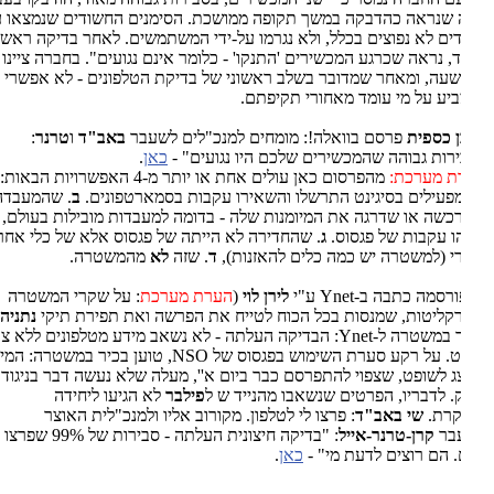
שנראה כהדבקה במשך תקופה ממושכת. הסימנים החשודים שנמצאו על
דים לא נפוצים בכלל, ולא נגרמו על-ידי המשתמשים. לאחר בדיקה ראשונית
, נראה שכרגע המכשירים 'התנקו' - כלומר אינם נגועים". בחברה ציינו כי
שעה, ומאחר שמדובר בשלב ראשוני של בדיקת הטלפונים - לא אפשרי
יע על מי עומד מאחורי תקיפתם.
ן כספית
פרסם בוואלה!: מומחים למנכ"לים לשעבר
באב"ד
ו
טרנר
:
רות גבוהה שהמכשירים שלכם היו נגועים" -
כאן
.
ת מערכת:
מהפרסום כאן עולים אחת או יותר מ-4 האפשרויות הבאות:
א
.
עילים בסיגינט התרשלו והשאירו עקבות בסמארטפונים.
ב
. שהמעבדה
רכשה או שדרגה את המיומנות שלה - בדומה למעבדות מובילות בעולם,
ו עקבות של פגסוס.
ג
. שהחדירה לא הייתה של פגסוס אלא של כלי אחר
י (למשטרה יש כמה כלים להאזנות),
ד
. שזה
לא
מהמשטרה.
רסמה כתבה ב-Ynet ע"י
לירן לוי
(
הערת מערכת
: על שקרי המשטרה
קליטות, שמנסות בכל הכוח לטייח את הפרשה ואת תפירת תיקי
נתניהו
):
בכיר במשטרה ל-Ynet: הבדיקה העלתה - לא נשאב מידע מטלפונים ללא צו
שופט. על רקע סערת השימוש בפגסוס של NSO, טוען בכיר במשטרה: המידע
ג לשופט, שצפוי להתפרסם כבר ביום א'', מעלה שלא נעשה דבר בניגוד
. לדבריו, הפרטים שנשאבו מהנייד ש ל
פילבר
לא הגיעו ליחידה
קרת.
שי באב"ד
: פרצו לי לטלפון. מקורוב אליו ולמנכ"לית האוצר
בר
קרן-טרנר-אייל
: "בדיקה חיצונית העלתה - סבירות של 99% שפרצו
 הם רוצים לדעת מי" -
כאן
.