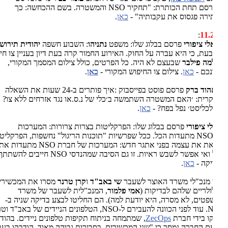
שפורסם תחת הכותרת: "תחקיר NSO והמשטרה. בשם ההכחשה: כך
רה פגסוס את עקבותיה" -
כאן
.
:
11.
לי ציפורי
פרסם בבלוג שלו: משפט
נתניהו
: השבוע חשפה
יהודית תירוש
,
עת, כי היא עברה על החוק. האירוע החמור קרה בעת דיון בעניין צו חיפוש
מה
פילבר
שבעצם לא היה. כל הפרטים, כולל צילום המסמך המקורי,
נכם -
כאן
. צילום צו החיפוש המקורי -
כאן
.
הוד ברק
פרסם פוסט בפייסבוק :איך פותרים ב-24 שעות את השאלה
רית: ׳האם המשטרה השתמשה ב׳כלי של נ.ס.או נגד אזרחים ללא צו? או
כליסט׳ נפל בפח
?
-
כאן
.
י ציפורי
פרסם בבלוג שלו: הפרקליטות בצרות צרורות: המערכות
NS
מתעדות הכל. ככל שפרשיות "תוכנות הריגול" נחשפות, הפרקליטות
ת את עצמה בפני אתגר חדש: המערכות של חברת
NSO
מתעדות את
ואי אפשר לשבש ראיות. זו גם הסיבה שמהנדסי
NSO
חייבים להשתתף
קה -
כאן
.
ן מנכ"לי משרד האוצר לשעבר
שי באב"ד
ו
קרן טרנר
מסרו את המכשירים
לריים שלהם לבדיקות (
אמי פלמור
, המנכ"לית לשעבר של משרד
טים, לא מסרה, היא יודעת למה). הם החליטו לבצע בדיקה שניה ב-
NSO. עוד לפני הכוונה להעבירם ל-NSO, הטלפונים הניידים של באב"ד וטרנר
ו בידי חברת
ZecOps
, שמתמחה בניתוח תקיפות טלפונים ניידים. בהודעה
 החברה נמסר כי "שני המכשירים, בסבירות גבוהה מאוד, הודבקו בעבר