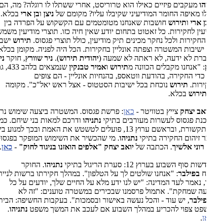
הו
מעקבים פיזיים כאילו הוא טרוריסט, אחרי ששתלו לו רוגלה? מה, הם לא
 מאיפה החומר המודיעיני שקיבלו עליו? מקומם של
ניצן
ו
בן ארי
בכלא.
ן ארי
ו
תירוש
חושבות שאנחנו מטומטמים עם הקשקוש על הפרדה בין
עין לחקירות. כל זאטוט בתחום יודע שאין חיה כזו. תוצרי מודיעין משמשים
חקירות ולכל נחקר מכינים תיק מודיעין, כולל תוצרי פגסוס.
תירוש
ישבה
ישיבות המשטרה וצפתה אונליין בחקירות. הכל היה לפניה. מקומן בכלא.
יהודית תירוש
).
ניר שוורץ
, חוקר
ניר
: "אנחנו מקבלים הכוונה מ
תירוש
ו
אמיר טבנקין
שנמצאים בלהב 433, גם
כדי החקירה, בהודעת ווטאספ, בהנחיות אונליין - הם צופים
רות.
תירוש
נוכחת בכל ישיבות הסטטוס - אצל ראש יאל"כ". מקומה
ירוש
בכלא.
אב יצחק
צייץ בטוויטר -
כאן
: פרשת פגסוס. המשטרה ביצעה שימוש נרחב
נת פגסוס לעשרות מעורבים בתיקי
נתניהו
ודרכם למאות בני שיחם. כמה
כלי תקשורת, ובראשם ערוץ 13, פועלים לטשטש את האמת ובכך למנוע בירור
 זיהום החקירה בתיקי
נתניהו
. מי שהכשיר את השימוש המופקר בפגסוס
רוני אלשיך
. הכתבה של
יואב יצחק "אלפים הואזנו בניגוד לחוק"
-
כאן
.
ות סוף השבוע בערוץ 12: סערת הריגול בתיקי
נתניהו
. החוקר
ח
בפילבר
: "אנחנו שולטים לך על הטלפון". במהלך חקירתו ברשות לניירות
 נאמר לעד המדינה: "יש לנו ידע מלא על החיים שלך, יודעים על כל
ה שמחקת". אתמול פרסמנו שבכירים במשטרה טוענים: "זה לא
ילבר
, יש עוד - והכל נעשה באישור ובסמכות". בעקבות החשיפה: הבית
פט צפוי להכריע במהלך השבוע אם לעכב את המשך משפט
נתניהו
.
ן
.