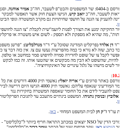
0404: שר המשפטים והבט"פ לשעבר, חה"כ
אמיר אוחנה
, וסגן שר
אות לשעבר, חה"כ
יואב קיש
, הגישו הצעת חוק אשר תאפשר למבקר
נה להעניק צו הגנה על חושפי שחיתויות גם מקרב המשטרה וגופי הביטחון
ן
.
ר החקיקה ימנע את הצורך לפנות ליועמ"שית לקבלת "צו הגנה לחושפי
ות", מה שהיא לא מספקת ולא תספק - לשום איש משטרה או פרקליט.
"ד
דן אלדד
(פרקליט המדינה שסוכל ע"י ד"ר
מנדלבליט
): "פרשן משפטי
ד כתב, שזה לא נורא כי כמה מהפריצות נעשו עם צו. אין כזה דבר צו כזה.
פשר לקבל צו של שופט לחדירה סמויה לחיפוש סמוי במחשב או טלפון. לכן
 להיות, שהשופט לא הבין מה מבקשים או שהטעו אותו. זה כמו לבקש
ר לשים מישהו על גלגל עינויים של האינקוויזיציה".
:
10.
פורסם באתר סרוגים ע"י
אריה יואלי:
נאשמי תיק 4000 דורשים את כל
החומר המודיעיני שנאסף עליהם: נאשמי תיק 4000 הגישו היום דרישה לבית
ט להעביר לידם את כל החומר שאספה המשטרה בחקירות נגד
אלוביץ
ו
בנימין נתניהו
. המשפט בינתיים מתעכב עד לתגובת הפרקליטות
ן
.
ת עו"ד
ז''ק
חן
לבית המשפט המחוזי -
כאן
.
. עורכי הדין של NSO יוצאים במכתב התראה חריף ביותר ל"כלכליסט" -
ב
הנמצא
כאן
, עקב פרסום שגוי של הכתב
עומר כביר
מ"כלכליסט"