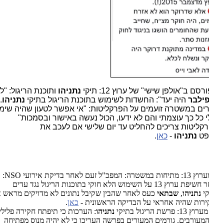
רסם ב"אולפן שישי" של ערוץ 12: תיקי
נתניהו
ותוכנת הריגול: "לא
ילבר
היה יעד": החשדות לשימוש בתוכנת הריגול בתיקי
נתניהו
.
ים במשטרה זועמים על הפרקליטות: "אי אפשר לטעון שהיה שימוש
 כל כך עוצמתי והם לא ידעו, הכול נעשה באישור ובסמכות"
קליטות צריכים להחליט עד יום שלישי אם לעכב את
פט
נתניהו
-
כאן
.
: מתיחות במשטרה: המפכ"ל זעם לאחר בדיקת אירועי
NSO
:
לאחר חשיפת ערוץ 13 על השימוש הלא חוקי בתוכנות הריגול נגד עדים
קי
נתניהו
,
שבתאי
כעס לאחר שהבין שקיבל נתונים לא מדויקים מראש אגף
רות שהיה אחראי על הבדיקה הראשונית -
כאן
.
ערוץ 13
: פרשת הריגול בתיקי
נתניהו
: הערכות כי תיפתח חקירה פלילית
המעורבים.
גורמים המעורים בפרשה העריכו כי לא יהיה מנוס מפתיחה