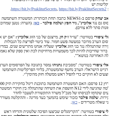
ליטות יש
.
https://bit.ly/PraklitutSecrets
,
https://bit.ly/PraklitutSecrets2
אב יצחק
פרסם ב-1
NEWS
כתבה תחת הכותרת: המשטרה השתמשה
וס גם נגד
אלוביץ'', ניר חפץ
ו
שלמה פילבר
-
כאן
. (הערה: נטען שמדובר
נות סתר ללא צווים).
י ציפורי
בטוויטר: "עו״ד
ז׳ק חן
, מייצגם של בני הזוג
אלוביץ׳:
''אם יש אמת
ום הערב מדובר במעשה פשע חמור. עוד ביטוי לפריצת כל הגבולות
רה שהתנהלה נגד בני הזוג
אלוביץ׳
שעליה אנחנו מתריעים שנים. במדינת
ברור שחייבות להיות לכך משמעויות מרחיקות לכת ואין ספק שלא נאמרה
ה האחרונה בנושא''
."
לי ציפורי
בטוויטר: "מסביבת
נתניהו
נמסר בתגובה על הפרסומים הערב:
טרגייט הישראלי: הערב נחשף שהמשטרה, בליווי הפרקליטות השתמשו
עים לא חוקיים כדי להפיל ראש ממשלה חזק מהימין''״.
. ערוץ 12 פרסם: האם המשטרה השתמשה בתוכנת ריגול בחקירת תיק 4000?
ה שהגיעה לידי
N12
חושפת את השיחה שהתנהלה בין חוקרי המשטרה
ים שקדמו לכניסתו של מנכ"ל משרד התקשורת לשעבר לחדר
רות.
שלמה פילבר
כזכור שימש בהמשך כעד מדינה - וההקלטה מעוררת
י שאלה מטרידים -
כאן
.
י ציפורי
בטוויטר: "הקרימנלים שביצעו הפיכה שלטונית והדיחו ראש