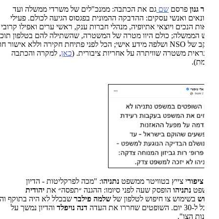
 גנון
פרסם
שם
גם את הכתבה: ממנכ"לים של משרדי ממשלה ועד
נאים ואנשי עסקים: ההדבקה ההמונית בפגסוס הגיעה לכולם. פעילי
ת הנכים ויוצאי אתיופיה, מנהלי חברות ענק, ראשי ערים ואפילו קרובי
הממשלה; כולם היוו מטרה של המשטרה, שהשתילה להם בטלפון תוכנת
ב של
NSO
ושלפה מידע אישי; הכל לפני פתיחת חקירה וללא אישור חוקי;
ראית משטרה שוויתרה על אחריות ציבורית. (
כאן
, למקרה והכתבה
ת).
ציפור
י צייץ בטוויטר ממשפט
נתניהו
: "מכה לפרקליטות - הדיון
פט
נתניהו
הופסק שעה לפני סיומו: ההגנה ״תפסה״ את
יהודית
ש
בשימוש צו חיפוש לטלפון של
שלמה פילבר
שבכלל לא היה בתוקף והיה
ופטים שחררו את העדה
דנה נויפלד
והדיון נמשך על
ות הצו".