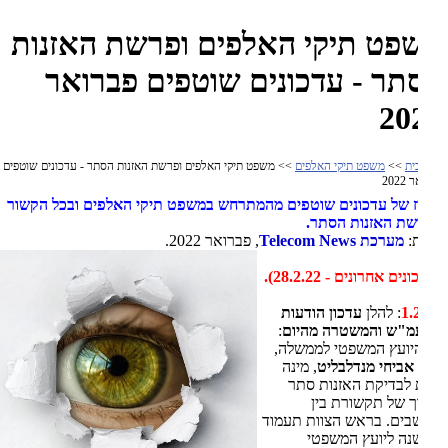
פט תיקי האלפים ופרשת האזנות
תר - עדכונים שוטפים פברואר
20
ית
>>
משפט תיקי האלפים
>> משפט תיקי האלפים ופרשת האזנות הסתר - עדכונים שוטפים
202
ז של עדכונים שוטפים מהמתרחש במשפט תיקי האלפים ובכל הקשור
ת האזנות הסתר.
:
מערכת Telecom News
, פברואר 2022.
ים אחרונים - 28.2.22).
1.
: להלן
עדכון הודעות
מ"ש והמשטרה מהיום
:
היועץ המשפטי לממשלה,
אביחי מנדלבליט
, מינה
 לבדיקת האזנות סתר
 של תקשורת בין
ים. בראש הצוות תעמוד
ה ליועץ המשפטי