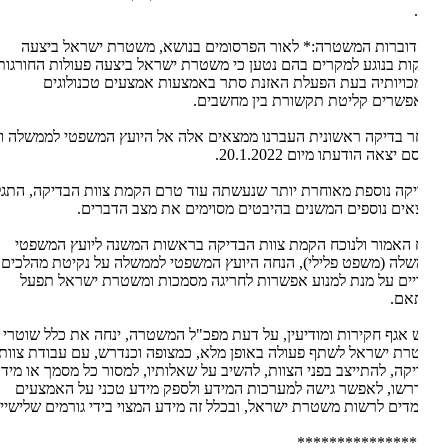
דוברות המשטרה:* לאור הפרסומים בנושא, משטרת ישראל ביצעה
ות בנוגע למקרים בהם נטען כי משטרת ישראל ביצעה פעולות החורגות
ויותיה בעת הפעלת האזנת סתר באמצעות אמצעים טכנולוגים
שרים קליטת תקשורת בין מחשבים.
 בדיקה ראשונית העברנו ממצאים אלה אל היועץ המשפטי לממשלה ועל
 יצאה הודעתו מיום 20.1.2022.
קה נוספת מאוחרת יותר שנעשתה עוד טרם הקמת צוות הבדיקה, התגלו
ים נוספים המשנים בהיבטים מסוימים את מצב הדברים.
 האמור ולנוכח הקמת צוות הבדיקה בראשות המשנה ליועץ המשפטי
לה (משפט פלילי), הנחה היועץ המשפטי לממשלה על נקיטת מהלכים
יים על מנת למנוע אפשרות לחריגה מסמכות ומשטרת ישראל תפעל
אם.
אגף חקירות ומודיעין, על דעת מפכ"ל המשטרה, ינחה את כלל שוטרי
ת ישראל לשתף פעולה באופן מלא, כמצופה וכנדרש, עם עבודת צוות
קה, להתייצב בפני הצוות, להשיב על שאלותיו, למסור כל מסמך או מידע
רשו, לאפשר גישה למערכות המידע ולספק מידע טכני על האמצעים
דים לרשות משטרת ישראל, ובכלל זה מידע המצוי בידי גורמים שלישיים.
***************