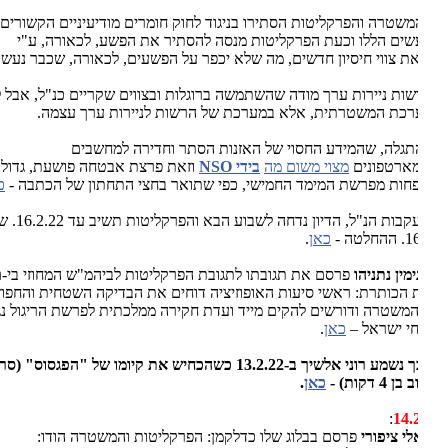
שטרה והפרקליטות הסתירו בניגוד לחוק חומרים מודיעיניים הקשורים
ים הללו וכעת הפרקליטות מנסה להסתיר את הפשע, לכאורה, ע"י
ת צווי חיסיון חדשים, מה שלא יכפר על הפשעים, לכאורה, שכבר נעשו,
ות ניירות ערך מודה שהשתמשה ברוגלות ובצווים שקריים כנ"ל, אבל לא
כת המשטרתית, אלא במערכת של הרשות לניירות ערך עצמה.
תגלה, שהמידע החסוי של האזנות הסתר וחדירה למחשבים
מארטפונים
מצוי משום מה
בידי NSO
וזאת פרצת אבטחה פושעת, גדולה
חות מפרשת המימד החמישי, כפי שתואר בחצי התחתון של הכתבה -
כאן
.
. בעקבות הנ"ל, הדיון נדחה לשבוע הבא והפרקליטות תשיב עד 16.2.22. שעה
לטה -
כאן
.
ימין נתניהו
פרסם את תגובתו לתגובת הפרקליטות לביהמ"ש המחוזי בי-ם,
הכותרת: ראשי סיעות האופוזיציה דוחים את הבדיקה השטחית והחפוזה
משטרה ודורשים להקים מייד ועדת חקירה ממלכתית לפרשת הריגול נגד
י ישראל –
כאן
.
כך נשמע רוני אלשיך ב-13.2.22 כשהכחיש את קיומו של "הפגסוס" (סרטון
 4 דקות) -
כאן
.
:
14.
לי ציפורי
פרסם בבלוג שלו כדלקמן: הפרקליטות והמשטרה הודו: