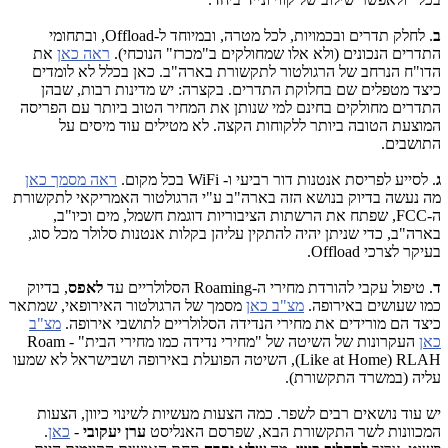
ב
. לחלק תדרים ובכמויות, לכל מטרה, ובמיוחד ל-Offload, ובתחומי
התדרים הנכונים (ולא אלו שמחולקים ב"מכרז" הנוכחי).
ראה כאן
את
הדו"ח הנרחב של הרגולטור לתקשורת בארה"ב. כאן בכלל לא לומדים
כיצד מטפלים שם בחלוקת התדרים. בקצרה: יש מדינות רבות, שבהן
התדרים מחולקים בחינם למי שנותן את המחיר הטוב ביותר עם הפריסה
המוצעת הטובה ביותר ללקוחות הקצה. לא מטילים עוד מיסים על
התושבים.
ג
. לסייע לפריסת אנטנות דור רביעי ו- WiFi בכל מקום.
ראה מסמך כאן
מה נעשה בדיוק בנושא הזה בארה"ב ע"י הרגולטור האמריקאי לתקשורת
ה-FCC, שפתח את הרשתות הציבוריות דוגמת חשמל, מים וכיו"ב,
בארה"ב, כדי שניתן יהיה להתקין עליהן בקלות אנטנות סלולר מכל סוג,
בעיקר לצרכי Offload.
ד
. טיפול עקבי להורדת מחירי ה-Roaming הסלולריים עד
לאפס
, בדיוק
כמו שעושים באירופה.
מצ"ב כאן
מסמך של הרגולטור האירופאי, שמתאר
כיצד הם מורידים את מחירי הנדידה הסלולריים לתושבי אירופה.
מצ"ב
כאן
העקרונות של השיטה של "מחירי נדידה כמו מחירי הבית" - Roam
Like at Home) RLAH), השיטה הפועלת באירופה ושבישראל לא שמעו
עליה (במשרד התקשורת).
יש עוד נושאים רבים לשפר. כמה הצעות מעשיות לשינוי כיוון, הצעות
המכוונות לשר התקשורת הבא, שפרסם האנליסט
ערן יעקובי
-
כאן
.