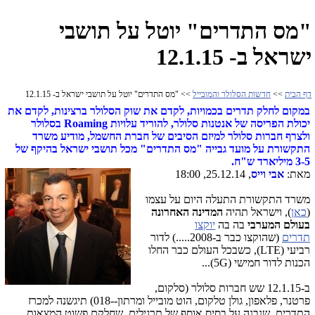
"מס התדרים" יוטל על תושבי
ישראל ב- 12.1.15
דף הבית
>>
חדשות הסלולר והמובייל
>> "מס התדרים" יוטל על תושבי ישראל ב- 12.1.15
במקום לחלק תדרים בכמויות, לקדם את שוק הסלולר ברצינות, לקדם את
יכולת הפריסה של אנטנות סלולר, להוריד עלויות Roaming בסלולר
ולצרף חברות סלולר למיזם הסיבים של חברת החשמל, מודיע משרד
התקשורת על מועד גבייה "מס התדרים" מכל תושבי ישראל בהיקף של
3-5 מיליארד ש"ח.
מאת:
אבי וייס
, 25.12.14, 18:00
משרד התקשורת התעלה היום על עצמו
(
כאן
), וישראל תהיה
המדינה האחרונה
בעולם המערבי
בה בה
יוקצו
תדרים
(שהוקצו כבר ב-2008.....) לדור
רביעי (LTE), כשבכל העולם כבר החלו
הכנות לדור חמישי (5G)...
ב-12.1.15 שש חברות סלולר (סלקום,
פרטנר, פלאפון, גולן טלקום, הוט מובייל ומרתון--018) תיגשנה למכרז
התדרים, שנבנה על בסיס אוסף של תרגילים, שחלקם פשוט המצאות