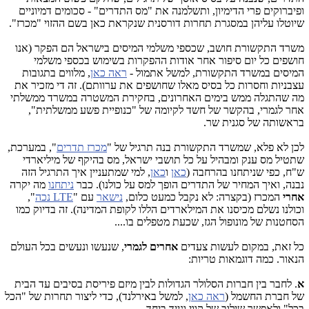
ופיברוקים פרי הדימיון, ותשלמנה את "מס התדרים" - סכומים דמיוניים
שיוטלו עליהן במסגרת תחרות דורסנית שנקראת כאן בשם ההזוי "מכרז".
משרד התקשורת חושב, שכספי משלמי המיסים בישראל הם הפקר (אנו
חושפים כל יום סיפור אחר אודות ההפקרות בשימוש בכספי משלמי
המיסים במשרד התקשורת, למשל אתמול -
ראה כאן
, מלווים בתגובות
עצבניות וחסרות כל בסיס מאלו שחושפים את ערוותם). זה די מזכיר את
מה שהתגלה ממש בימים האחרונים, בחקירת המשטרה במשרד ממשלתי
אחר לגמרי, בהקשר של חשד לקיומה של "כנופיית פשע ממשלתית",
בראשותה של סגנית שר.
לכן לא פלא, שמשרד התקשורת בנה תרגיל של "
מכרז תדרים
", במערכת,
שתטיל מס ענק ומבהיל על כל תושבי ישראל, מס בהיקף של מיליארדי
ש"ח, כפי שניתחנו בהרחבה (
כאן
ו
כאן
, למי שמתעניין איך התרגיל הזה
נבנה, ואיך המחיר של התדרים הופך למס על כולנו). כבר
ניתחנו
מה יקרה
אחרי
המכרז (בקצרה: לא נקבל כמעט כלום,
נישאר
עם "
LTE נכה
",
וכולנו נשלם מכיסנו את המילארדים הללו לקופת המדינה). זה בדיוק כמו
הסחטנות של מונופול הגז, שכעת מטפלים בו....
כל זאת, במקום לעשות צעדים
אחרים לגמרי
, שנעשו ונעשים בכל העולם
הנאור. כמה דוגמאות טריות:
א
. לחבר בין חברות הסלולר הגדולות לבין מיזם פיריסת בסיבים עד הבית
של חברת החשמל (
ראה כאן
, למשל באירלנד), כדי ליצור תחרות של "הכל
בכל" ולאפשר שילוב של קווי ונייד ביחד.