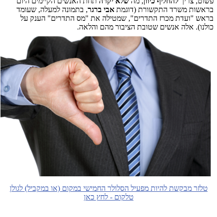
פשוט, צריך
להחליף כיוון
, מה
שלא יקרה
תחת האנשים הקיימים היום
בראשות משרד התקשורת (דוגמת
אבי ברגר
, בתמונה למעלה, שעומד
בראש "ועדת מכרז התדרים", שמטילה את "מס התדרים" הענק על
כולנו). אלה אנשים שטובת הציבור מהם והלאה.
טלזר מבקשת להיות מפעיל הסלולר החמישי במקום (או במקביל) לגולן
טלקום - לחץ כאן