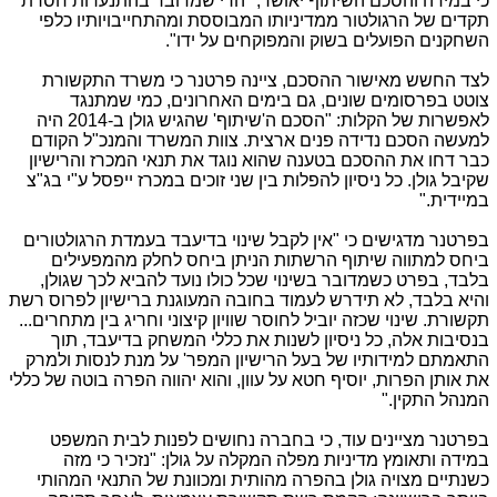
כי במידה והסכם השיתוף יאושר, "הרי שמדובר בהתנערות חסרת
תקדים של הרגולטור ממדיניותו המבוססת ומהתחייבויותיו כלפי
השחקנים הפועלים בשוק והמפוקחים על ידו".
לצד החשש מאישור ההסכם, ציינה פרטנר כי משרד התקשורת
צוטט בפרסומים שונים, גם בימים האחרונים, כמי שמתנגד
לאפשרות של הקלות: "הסכם ה'שיתוף' שהגיש גולן ב-2014 היה
למעשה הסכם נדידה פנים ארצית. צוות המשרד והמנכ"ל הקודם
כבר דחו את ההסכם בטענה שהוא נוגד את תנאי המכרז והרישיון
שקיבל גולן. כל ניסיון להפלות בין שני זוכים במכרז ייפסל ע"י בג"צ
במיידית."
בפרטנר מדגישים כי "אין לקבל שינוי בדיעבד בעמדת הרגולטורים
ביחס למתווה שיתוף הרשתות הניתן ביחס לחלק מהמפעילים
בלבד, בפרט כשמדובר בשינוי שכל כולו נועד להביא לכך שגולן,
והיא בלבד, לא תידרש לעמוד בחובה המעוגנת ברישיון לפרוס רשת
תקשורת. שינוי שכזה יוביל לחוסר שוויון קיצוני וחריג בין מתחרים...
בנסיבות אלה, כל ניסיון לשנות את כללי המשחק בדיעבד, תוך
התאמתם למידותיו של בעל הרישיון המפר' על מנת לנסות ולמרק
את אותן הפרות, יוסיף חטא על עוון, והוא יהווה הפרה בוטה של כללי
המנהל התקין."
בפרטנר מציינים עוד, כי בחברה נחושים לפנות לבית המשפט
במידה ותאומץ מדיניות מפלה המקלה על גולן: "נזכיר כי מזה
כשנתיים מצויה גולן בהפרה מהותית ומכוונת של התנאי המהותי