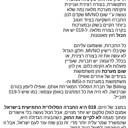
התקשורת, בצורה רצינית ועניינית
והקימה מערכת מלאה (מה שלא
נעשה ע"י שום MVNO שקדם לנו).
החברה השקיעה בציוד הטוב
ביותר הקיים בשוק ובמערכות
בקרה בצורה מלאה. ל-019 יש את
הכול
חוץ מאנטנות.
כל החברות, ששמענו עליהם
שקיבלו רישיון MVNO, חלקן הגדול
לא עשה את זה בצורה רצינית, או
בכלל. לדוגמה: יש חברות, שעדיין
פועלות ולא הקימו כלום. אין להן
שום מערכת
והן משתמשות
בציודים של אחרים ואפילו
משתמשות במערכות ה-IMSI וה-
Billing של חברת הסלולר המארחת אותם. ואפילו ליופון בטרם
שנרכשה, לא היה את כל המתגים באופן עצמאי, כמו שיש ל-019
מובייל.
במצב של היום,
019 היא החברה הסלולרית החמישית בישראל
.
אמנם לגולן טלקום יש יותר מנויים, אבל הכול נעשה בלי אישורים
ומתוך מגמה
לא לקיים את החוק
, כשהבעיה הגדולה היא,
שהמשרד שמר עליה יותר מדי. זה נכון שזה עזר לעם ישראל, אבל זו
לא החוכמה 'לפעול כנגד החוק'.