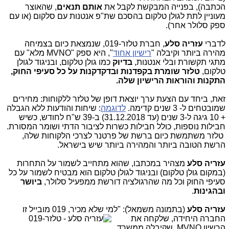
הכתבה), בפנייה המבקשת לקבל את
אותם תנאים
, שהאוצר
מעוניין לתת לגולן טלקום בהסכם שת"פ אנטנות עם סלקום (או עם
ספק סלולר אחר).
לדברי
עזריה סלע
, חברת טלזר-019, שנמצאת כיום בצמיחה
מהירה ביותר וקיבלה "
רישיון אחוד
", היא ספק "MVNO מלא" עם
מתגי תקשורת ובלי אנטנות,
בדיוק
כמו גולן טלקום, ובניגוד לגולן
טלקום,
טלזר שומרת בקפדנות ובדקדקנות על כל סעיפי החוק,
התקנות והוראות הרישיון שלה.
זאת, ביחד עם הצעת ערך יוצאת דופן של טלזר ללקוחות: מחירים
שמובטחים ל- 3 שנים קדימה.
לדוגמה
: שיחות והודעות ללא הגבלה
+ 10 גיגה ל-3 שנים (עד 31.12.2018) ב-39 ש"ח לחודש, כשיש
חבילות נוספות, כולל חבילות כשרות לציבור הדתי ושומר המסורת.
טלזר משתמשת כיום ברשת של פרטנר לצרכי הלקוחות שלה,
הרשת הטובה ביותר והמהירה ביותר שיש בישראל.
עזריה סלע
מצהיר במכתבו, שהוא מתחייב לשמור על התחרות
(במקום גולן טלקום) ובניגוד לגולן טלקום הוא מבטיח לשמור על כל
סעיפי החוק וכל מה שהרגולציה דורשת ממפעיל סלולר,
ביושר
ובהגינות
.
עזריה סלע
(בתמונה משמאל): "למי
שלא מכיר, 019 מובייל זו
החברה היחידה, שלקחה את
הרשיון MVNO, שקיבלה ממשרד