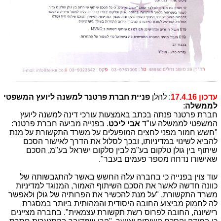
עדכון 17.4.16
: להלן
פניית חברת פרטנר למשנה ליועץ המשפטי
לממשלה
:
חברת פרטנר פנתה בכתב באמצעות עורכי דינה למשנה ליועץ
המשפטי לממשלה עו"ד
אבי ליכט
. בפנייה מביעה חברת פרטנר:
"חשש חמור מפני לחצים המופעלים על משרד התקשורת על מנת
להביא לשינוי במדיניותו, ובכך לסלול את הדרך לאישור הסכם
שיתוף בין גולן טלקום בע"מ לבין סלקום ישראל בע"מ, הסכם
שאישורו נדחה מספר פעמים בעבר".
עוד צוין בפנייה כי בחברה עלה החשש באשר להתגבשותה של
כוונה חדשה לאשר את הסכם השיתוף האמור, המנוגד למדיניות
משרד התקשורת, "על מנת להכשיר את הפרותיה של גולן ולאפשר
לה לחמוק מביצוע החובה היסודית והמהותית ביותר במסגרת
רישיונה, החובה לפרוס רשת תקשורת עצמאית". בחברה מציינים