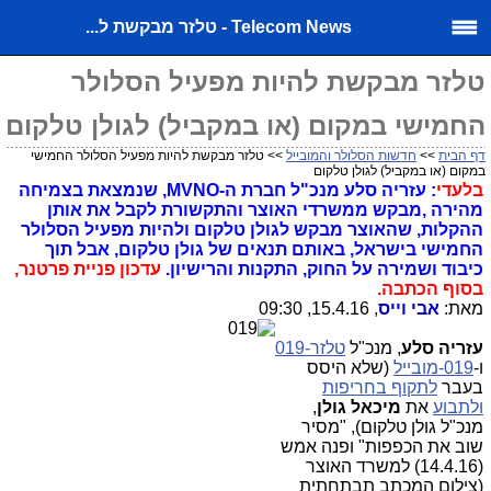
Telecom News - טלזר מבקשת ל...
טלזר מבקשת להיות מפעיל הסלולר
החמישי במקום (או במקביל) לגולן טלקום
דף הבית
>>
חדשות הסלולר והמובייל
>> טלזר מבקשת להיות מפעיל הסלולר החמישי
במקום (או במקביל) לגולן טלקום
בלעדי
: עזריה סלע מנכ"ל חברת ה-MVNO, שנמצאת בצמיחה
מהירה ,מבקש ממשרדי האוצר והתקשורת לקבל את אותן
ההקלות, שהאוצר מבקש לגולן טלקום ולהיות מפעיל הסלולר
החמישי בישראל, באותם תנאים של גולן טלקום, אבל תוך
כיבוד ושמירה על החוק, התקנות והרישיון.
עדכון פניית פרטנר,
בסוף הכתבה.
מאת:
אבי וייס
, 15.4.16, 09:30
עזריה סלע
, מנכ"ל
טלזר-019
ו-
019-מובייל
(שלא היסס
בעבר
לתקוף בחריפות
ולתבוע
את
מיכאל גולן
,
מנכ"ל גולן טלקום), "מסיר
שוב את הכפפות" ופנה אמש
(14.4.16) למשרד האוצר
(צילום המכתב תבתחתית