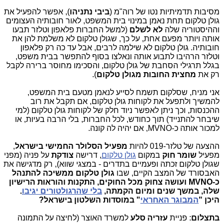
מסיבות תדמיתיות נטו של רוה"מ (
ביבי נתניהו
), אפשר להפעיל את
גולן טלקום תחת נאמן במינוי בית המשפט, לאור חובותיה העצומים
וההיסטוריה שלה
לא לשלם
(למשל החברות פלאפון וטלזר תבעו
אותה ויותר מפעם אחת, על כך, שגולן טלקום לא משלמת להן את
חובותיה. גולן טלקום לא שילמה לרבים, אבל עד כה רק פלאפון
וטלזר הרהיבו לתבוע אותה ונאלצו בסוף להתפשר בבית משפט,
בגלל תרגילי הסחבת של גולן טלקום, והסכימו מחוסר ברירה לקבל
רק את
מחצית החובות מגולן טלקום
).
אני מניח, שסלקום תשמח לסייע לנאמן מטעם בית המשפט,
להמשיך ולתפעל את לקוחות גולן טלקום, אם תקבל את רוב
ההכנסות, וכך ניתן לאפשר ניוד חלק של לקוחות גולן טלקום (למי
שיבחר להתנייד) תוך כחודש, לכל החברות, בלי הרבה בעיות, או
למכור אותה כ-MVNO, אם יהיה לה קונה.
ההצעה של טלזר-019 להיות
מפעיל הסלולר החמישי בישראל
,
מפעיל
שומר חוק
במקום
גולן טלקום
, דרישה
צודקת
על פניה (מפני
שגולן טלקום זכתה ופעמיים בתדרים - במצגי שווא), רק מדגישה את
האבסורד של המצב הקיים, שבו
גולן טלקום ממשיכה להתנהל
כ-MVNO ועושה צחוק מכל החוקים, התקנות והוראות הרישיון
שלה, במשך שנים ומיום הקמתה,
בלי שהרגולטורים יגיבו
.
היכן "
המבוגר האחראי
" במוסדות השלטון בישראל?
בתצלום
: פניית
עזריה סלע
למשרד האוצר (לחיצה על התמונה