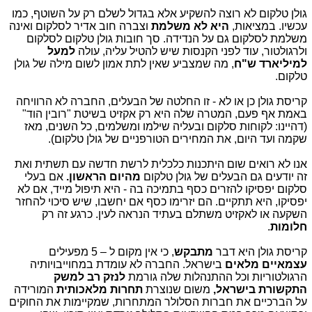
גולן טלקום לא רוצה להשקיע אלא בגדול לשלם רק על השוטף, כמו
עכשיו. במציאות,
היא לא משלמת
וצברה חוב אדיר לסלקום ואינה
משלמת לסלקום גם על הנדידה. סך חובות גולן טלקום לסלקום
ולרגולטור, עוד לפני הקנסות שיש להטיל עליה, עולה
למעל
למיליארד ש"ח
, מה שמצביע שאין לתת אמון לשום מילה של גולן
טלקום.
קריסת גולן כן או לא - זו החלטה של הבעלים, החברה לא הרוויחה
באמת אף פעם, המטרה שלה היא רק אקזיט בשיטת "רובין הוד"
(דהיינו: לקוחות סלקום ובעליה שילמו ומשלמים, כל השנים, מאז
שקמה ועד היום, את המחירים הטורפניים של גולן טלקום).
אנו לא רואים שום היתכנות כלכלית לרשת חדשה עם תשתית ואת
זה יודעים גם הבעלים של גולן טלקום
מהיום הראשון.
אם בעלי
סלקום יפסיקו להזרים כסף בתמיכה בה - היא תיפול מייד, אם לא
יפסיקו, היא תתקיים. הם יזרימו כסף אם יחשבו, שיש סיכוי להחזר
השקעה או לאקזיט משתלם בעתיד הנראה לעין. כרגע זה רק
חלומות
.
קריסת גולן היא דבר
מתבקש
, כי אין מקום ל – 5 מפעילים
עצמאיים מלאים
בישראל. החברה לא עומדת במחוייבויותיה
הרגולטוריות וכל ההתנהלות שלה גורמת
לנזק רב למשק
התקשורת בישראל,
משום שנוצרת
תחרות מלאכותית
המורידה
על הברכיים את חברות הסלולר המתחרות, שמקיימות את החוקים