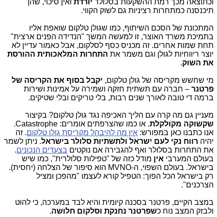
וכתוצאה מכך רמת ההשקעות בסלולר
יורדת
ואין סיכוי, שהן
תיכנסנה כמתחרות רציניות גם לשוק הקווי.
המתכונת של הסכם השיתוף, כמו שגולן טלקום שואפת אליו
בתמיכת משרד האוצר, זו למעשה המשך "הנדידה הפנים ארצית"
תחת שמות אחרים. זה מכניס כסף לסלקום, אבל כאמור עדיין לא
יוצר ריווחיות לגולן וגם משמר את
התחרות המלאכותית ההורסת
את השוק
.
מי שחשש מקריסה של גולן טלקום,
יקבל בסוף את הקריסה של
פרטנר
– חברה עם תשתית חזקה ושמירה על אמינות ושירות
ברמה די טובה לאורך שנים רבות, בלי טריקים ובלי שטיקים.
מעניין גם מה קרה עם הליך האכיפה נגד גולן טלקום? בקיצור
שקשוקה מקולקלת
. או כמו שהצרפתים אומרים: Catastrophe.
אנו כתבנו כאן במפורש:
אין מה להיבהל מקריסת גולן טלקום
. זה
יהיה
רווח נקי לעם ישראל ולתשתיות סלולר בישראל
. ניתן לשמר
את התחרות בסלולר ואף להגבירה אם נוקטים
בצעדים הנכונים
.
בעולם המערבי
אין
מודל כזה של "טפילות סלולרית", כמו שיש
בישראל. בעולם השפוי, ה-MVNO הוא סיפור של הצלחה (יחסית).
רק בישראל הכל הפוך: הטפיל קורא לעצמו "מהפכן ומציל
הצרכנים".
במצב הקיים, פרטנר בסכנה קיומית והיא לבד במערכה, כי להוט
ולבזק המצב נוח כ
שפרטנר נחנקת וסלקום חלושה
.