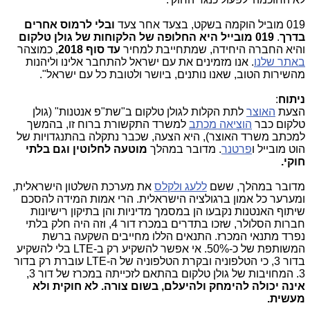
019 מוביל הוקמה בשקט, בצעד אחר צעד
ובלי לרמוס אחרים
בדרך
.
019 מובייל היא החלופה של הלקוחות של גולן טלקום
והיא החברה היחידה, שמתחייבת למחיר
עד סוף 2018
, כמוצהר
באתר שלנו
. אנו מזמינים את עם ישראל להתחבר אלינו וליהנות
מהשירות הטוב, שאנו נותנים, ביושר ולטובת כל עם ישראל".
ניתוח
:
הצעת
האוצר
לתת הקלות לגולן טלקום ב"שת"פ אנטנות" (גולן
טלקום כבר
הוציאה מכתב
למשרד התקשורת ברוח זו, בהמשך
למכתב משרד האוצר), היא הצעה, שכבר נתקלה בהתנגדויות של
הוט מובייל ו
פרטנר
. מדובר במהלך
מוטעה לחלוטין וגם בלתי
חוקי.
מדובר במהלך, ששם
ללעג ולקלס
את מערכת השלטון הישראלית,
ומערער כל אמון ברגולציה הישראלית. הרי אמות המידה להסכם
שיתוף האנטנות נקבעו הן במסמך מדיניות והן בתיקון רישיונות
חברות הסלולר, שזכו בתדרים במכרז דור 4, וזה היה חלק בלתי
נפרד מתנאי המכרז. התנאים הללו מחייבים השקעה ברשת
המשותפת של כ-50%. אי אפשר להשקיע רק ב-LTE בלי להשקיע
בדור 3, כי הטלפוניה ובקרת הטלפוניה של ה-LTE עוברת רק בדור
3. המחויבות של גולן טלקום בהתאם לזכייתה במכרז של דור 3,
אינה יכולה להימחק ולהיעלם, בשום צורה. לא חוקית ולא
מעשית.