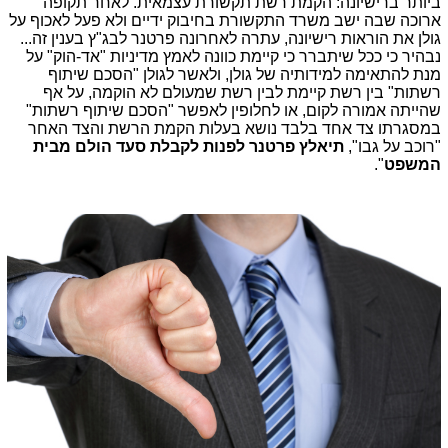
ביותר ברישיונה: הקמת רשת תקשורת עצמאית. לאחר תקופה
ארוכה שבה ישב משרד התקשורת בחיבוק ידיים ולא פעל לאכוף על
גולן את הוראות רישיונה, עתרה לאחרונה פרטנר לבג"ץ בענין זה...
נבהיר כי ככל שיתברר כי קיימת כוונה לאמץ מדיניות "אד-הוק" על
מנת להתאימה למידותיה של גולן, ולאשר לגולן "הסכם שיתוף
רשתות" בין רשת קיימת לבין רשת שמעולם לא הוקמה, על אף
שהייתה אמורה לקום, או לחלופין לאפשר "הסכם שיתוף רשתות"
במסגרתו צד אחד בלבד נושא בעלות הקמת הרשת והצד האחר
"רוכב על גבו",
תיאלץ פרטנר לפנות לקבלת סעד הולם מבית
המשפט
".