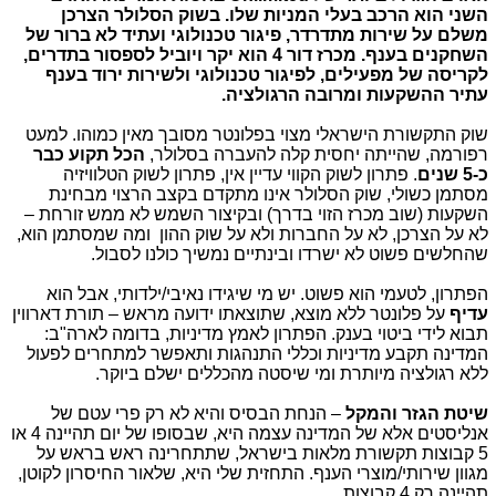
השני הוא הרכב בעלי המניות שלו. בשוק הסלולר הצרכן
משלם על שירות מתדרדר, פיגור טכנולוגי ועתיד לא ברור של
השחקנים בענף.
מכרז דור 4 הוא יקר ויוביל לספסור בתדרים,
לקריסה של מפעילים, לפיגור טכנולוגי ולשירות ירוד בענף
עתיר ההשקעות ומרובה הרגולציה.
שוק התקשורת הישראלי מצוי בפלונטר מסובך מאין כמוהו. למעט
רפורמה, שהייתה יחסית קלה להעברה בסלולר,
הכל תקוע כבר
כ-5 שנים
. פתרון לשוק הקווי עדיין אין, פתרון לשוק הטלוויזיה
מסתמן כשולי, שוק הסלולר אינו מתקדם בקצב הרצוי מבחינת
השקעות (שוב מכרז הזוי בדרך) ובקיצור השמש לא ממש זורחת –
לא על הצרכן, לא על החברות ולא על שוק ההון ומה שמסתמן הוא,
שהחלשים פשוט לא ישרדו ובינתיים נמשיך כולנו לסבול.
הפתרון, לטעמי הוא פשוט. יש מי שיגידו נאיבי/ילדותי, אבל הוא
עדיף
על פלונטר ללא מוצא, שתוצאתו ידועה מראש – תורת דארווין
תבוא לידי ביטוי בענק. הפתרון לאמץ מדיניות, בדומה לארה"ב:
המדינה תקבע מדיניות וכללי התנהגות ותאפשר למתחרים לפעול
ללא רגולציה מיותרת ומי שיסטה מהכללים ישלם ביוקר.
שיטת הגזר והמקל
– הנחת הבסיס והיא לא רק פרי עטם של
אנליסטים אלא של המדינה עצמה היא, שבסופו של יום תהיינה 4 או
5 קבוצות תקשורת מלאות בישראל, שתתחרינה ראש בראש על
מגוון שירותי/מוצרי הענף. התחזית שלי היא, שלאור החיסרון לקוטן,
תהיינה רק 4 קבוצות.