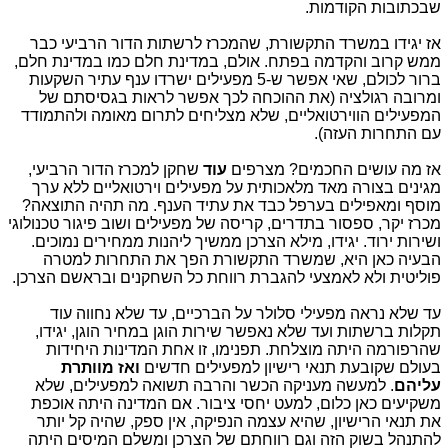
שבכתובות הקודמות.
אז יגידו במשרד התקשורת, שהמכרז לרשתות הדור הרביעי כבר
ממש קרוב והקדמה בפתח. אולם, במדינת חלם כמו במדינת חלם,
ברור לכולם, שאי אפשר ש-5 מפעילים ישרדו ענף עתיר השקעות
ומרובה רגולציה (את ההוכחה לכך אפשר לראות בגסיסתם של
המפעילים הווירטואליים, שלא מצליחים לתרום מאומה ולהתמודד
עם התחרות העזה).
אז מה עושים החכמים? מצרפים
עוד
שחקן למכרז הדור הרביעי,
מגינים בצורה מאד מלאכותית על מפעילים וירטואליים ללא ערך
מוסף ומאפילים בערפל כבד את עתיד הענף. מה תהיה התוצאה?
מכרז יקר, ספסור בתדרים, קריסה של מפעילים ושוב פיגור טכנולוגי
ושירות ירוד. יגידו, מילא הצרכן ממשיך ליהנות ממחירים נמוכים.
הבעיה כאן היא, שמשרד התקשורת הפך את התחרות למטרה
פוליטית ולא לאמצעי להגברת רווחת כל השחקנים ובראשם הצרכן.
עד שלא נראה מפעילי סלולר על הברכיים, עד שלא נחווה עוד
תקלות ברשתות ועד שלא נאפשר שירות הוגן במחיר הוגן, יגידו,
שהרפורמה היתה מוצלחת. תפנימו, זו אחת המדינות היחידות
בעולם שקובעת תנאי רישיון למפעילים חדשים
ואז מוותרת
עליהם
. למעשה מעניקה הכשר והרבה תשואה למפעילים, שלא
משקיעים כאן כלום, למעט יחסי ציבור. אם המדינה היתה אוכפת
את תנאי הרישיון, שהיא עצמה הנפיקה, אין ספק, שהיה קל יותר
להתנהל בשוק הזה וגם רווחתם של הצרכן ומשלם המיסים היתה