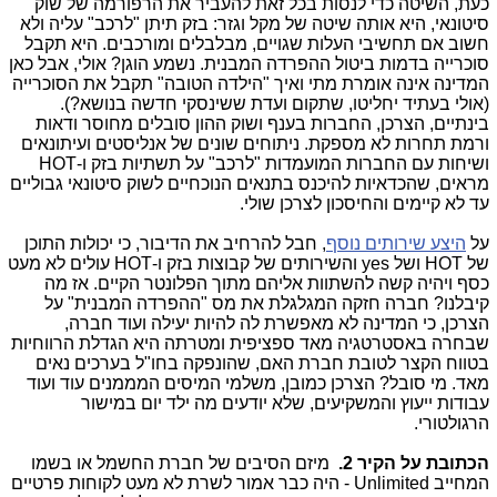
כעת, השיטה כדי לנסות בכל זאת להעביר את הרפורמה של שוק
סיטונאי, היא אותה שיטה של מקל וגזר: בזק תיתן "לרכב" עליה ולא
חשוב אם תחשיבי העלות שגויים, מבלבלים ומורכבים. היא תקבל
סוכרייה בדמות ביטול ההפרדה המבנית. נשמע הוגן? אולי, אבל כאן
המדינה אינה אומרת מתי ואיך "הילדה הטובה" תקבל את הסוכרייה
(אולי בעתיד יחליטו, שתקום ועדת ששינסקי חדשה בנושא?).
בינתיים, הצרכן, החברות בענף ושוק ההון סובלים מחוסר ודאות
ורמת תחרות לא מספקת. ניתוחים שונים של אנליסטים ועיתונאים
ושיחות עם החברות המועמדות "לרכב" על תשתיות בזק ו-
HOT
מראים, שהכדאיות להיכנס בתנאים הנוכחיים לשוק סיטונאי גבוליים
עד לא קיימים והחיסכון לצרכן שולי.
על
היצע שירותים נוסף
, חבל להרחיב את הדיבור, כי יכולות התוכן
של
HOT
ושל
yes
והשירותים של קבוצות בזק ו-
HOT
עולים לא מעט
כסף ויהיה קשה להשתוות אליהם מתוך הפלונטר הקיים. אז מה
קיבלנו? חברה חזקה המגלגלת את מס "ההפרדה המבנית" על
הצרכן, כי המדינה לא מאפשרת לה להיות יעילה ועוד חברה,
שבחרה באסטרטגיה מאד ספציפית ומטרתה היא הגדלת הרווחיות
בטווח הקצר לטובת חברת האם, שהונפקה בחו"ל בערכים נאים
מאד. מי סובל? הצרכן כמובן, משלמי המיסים המממנים עוד ועוד
עבודות ייעוץ והמשקיעים, שלא יודעים מה ילד יום במישור
הרגולטורי.
הכתובת על הקיר 2.
מיזם הסיבים של חברת החשמל או בשמו
המחייב
Unlimited
- היה כבר אמור לשרת לא מעט לקוחות פרטיים