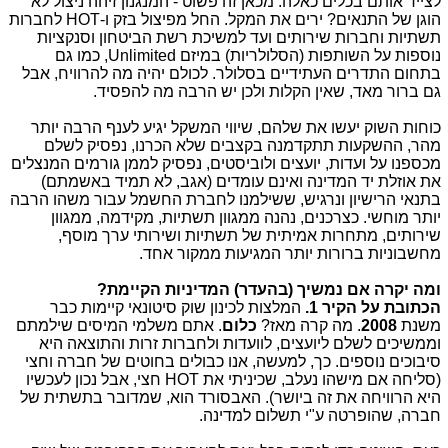
לצייד אותם בכלים כאלה. מכאן זה פשוט - המנגנון זיהה ניצול לא
הוגן של התנאים? ירים את המקל. החל מפיצול בזק ו-
HOT
לחברות
תשתיות וחברות שירותים ועד למשיכת רשת הביטחון וסנקציות
נוספות על השותפות (הסלולריות) במיזם
Unlimited
, כמו גם
בתחום התדרים העתידיים בסלולר. לכולם יהיה מה להרוויח, אבל
גם ברור מאד, שאין הקלות ולכן יש הרבה מה להפסיד.
כוחות השוק יעשו את שלהם, שיווי המשקל יגיע לענף הרבה יותר
מהר, ההשקעות תתקדמנה בקצבים שלא הכרנו, נפסיק לשלם
מכספנו על ועדות, יועצים ולוביסטים, נפסיק לממן גורמים המנצלים
את אוזלת יד המדינה ואינם עומדים (אגב, לא תמיד באשמתם)
בתנאי הרישיון ונרגיש, ששילמנו לחברת החשמל עבור משהו הרבה
יותר מוחשי. כצרכנים, נהנה ממגוון תשתיות, מקידמה, ממגוון
שירותים, מתחרות אמיתית של תשתיות ושירותי ערך מוסף,
מחשבוניות ברורות יותר המגיעות ממקור אחד.
ומה יקרה אם נמשיך (בהעדר) המדיניות הקיימת?
הכתובת על הקיר 1.
המלצות לכינון שוק סיטונאי קיימות כבר
משנת
2008
. מה קרה מאז?
כלום
. אתם משלמי המיסים שילמתם
וממשיכים לשלם ליועצים, לוועדות ולחברות זרות והתוצאה היא
סיבוכים נוספים. כך, למעשה, אנו כבולים בחוטים של חברה וחצי
(סליחה אם מישהו נעלב, שכיניתי את
HOT
חצי, אבל נכון לעכשיו
היא הרוויחה את זה ביושר). האבסורד הוא, שמדובר בתשתית של
חברה, שהופרטה ע"י תשלום למדינה.