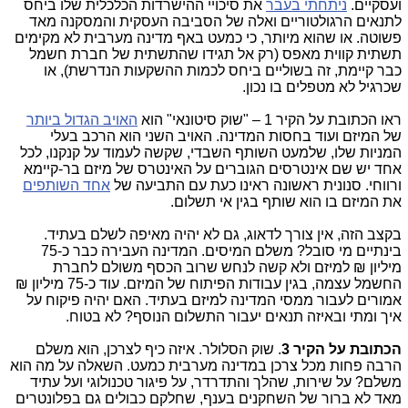
ועסקיים.
ניתחתי בעבר
את סיכויי ההישרדות הכלכלית שלו ביחס
לתנאים הרגולטוריים ואלה של הסביבה העסקית והמסקנה מאד
פשוטה. או שהוא מיותר, כי כמעט באף מדינה מערבית לא מקימים
תשתית קווית מאפס (רק אל תגידו שהתשתית של חברת חשמל
כבר קיימת, זה בשוליים ביחס לכמות ההשקעות הנדרשת), או
שכרגיל לא מטפלים בו נכון.
ראו הכתובת על הקיר 1 – "שוק סיטונאי" הוא
האויב הגדול ביותר
של המיזם ועוד בחסות המדינה. האויב השני הוא הרכב בעלי
המניות שלו, שלמעט השותף השבדי, שקשה לעמוד על קנקנו, לכל
אחד יש שם אינטרסים הגוברים על האינטרס של מיזם בר-קיימא
ורווחי. סנונית ראשונה ראינו כעת עם התביעה של
אחד השותפים
את המיזם בו הוא שותף בגין אי תשלום.
בקצב הזה, אין צורך לדאוג, גם לא יהיה מאיפה לשלם בעתיד.
בינתיים מי סובל? משלם המיסים. המדינה העבירה כבר כ-75
מיליון ₪ למיזם ולא קשה לנחש שרוב הכסף משולם לחברת
החשמל עצמה, בגין עבודות הפיתוח של המיזם. עוד כ-75 מיליון ₪
אמורים לעבור ממסי המדינה למיזם בעתיד. האם יהיה פיקוח על
איך ומתי ובאיזה תנאים יעבור התשלום הנוסף? לא בטוח.
הכתובת על הקיר
3
. שוק הסלולר. איזה כיף לצרכן, הוא משלם
הרבה פחות מכל צרכן במדינה מערבית כמעט. השאלה על מה הוא
משלם? על שירות, שהלך והתדרדר, על פיגור טכנולוגי ועל עתיד
מאד לא ברור של השחקנים בענף, שחלקם כבולים גם בפלונטרים