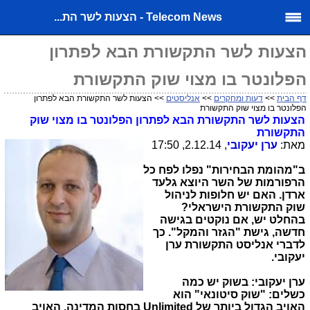
Telecom News - הצעות לשר הת...
הצעות לשר התקשורת הבא לפתרון
הפלונטר בו מצוי שוק התקשורת
דף הבית
>>
דעות ומחקרים
>>
אנליסטים
>> הצעות לשר התקשורת הבא לפתרון
הפלונטר בו מצוי שוק התקשורת
הצעות לשר התקשורת הבא לפתרון הפלונטר בו מצוי שוק
התקשורת
מאת:
ערן יעקובי
, 2.12.14, 17:50
ב"מהומת הבחירות" נפלו לפח כל
הרפורמות של השר היוצא גלעד
ארדן. האם יש חלופות לניהול
שוק התקשורת הישראלי?
בהחלט יש, אם נוקטים בגישה
חדשה, גישת "הגזר והמקל". כך
לדברי אנליסט התקשורת ערן
יעקובי.
ערן יעקובי: בשוק יש כמה
כשלים: "שוק סיטונאי" הוא
האויב הגדול ביותר של
Unlimited
בחסות המדינה. האויב