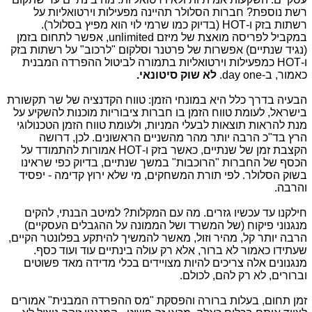
רשת נוספת? חברות הסלולר תהיינה מפעילות וירטואליות על
רשתות בזק ו-
HOT
(בדיוק כמו שרמי לוי הוא מפיץ בסלולר).
במקביל לפריסה מואצת של מיזם
unlimited
, אפשר לתחום בזמן
(נגיד שנתיים) אפשרות של פרטנר וסלקום "לרכוב" על רשתות בזק
ו-
HOT
כמפעילות וירטואליות בתמורה לביטול ההפרדה המבנית
כאמור, ב-
day one
.
לא שוק סיטונאי.
הבעיה בדרך כלל היא במונחי הזמן: טווח הקדנציה של שר תקשורת
בישראל, לעומת טווח הזמן בו חברות ציבוריות מוכנות להשקיע על
מנת להראות תוצאות לבעלי המניות, ולעומת טווח הזמן הטכנולוגי
הרץ בד"כ הרבה יותר מהר מהשניים הראשונים. לכן, דרושה
הקצבת זמן של שנתיים, כאשר בזק ו-
HOT
אמורות להתמודד על
הכסף של החברות "הרוכבות" במשך שנתיים, בדיוק כפי שראינו
בשוק הסלולר. לפי תורת המשחקים, מי שלא ירוץ קדימה - יפסיד
והרבה.
חילקנו עד עכשיו גזרים. מה עם המקלות? למיטב הבנתי, להקים
מנגנוני פיקוח (של המשרד ושל הממונה על ההגבלים העסקיים)
הרבה יותר קל, מהיר וזול, מאשר להמשיך להיתקע בפלונטר הקיים,
שעתידו כאמור לא ברור, אלא רק עולה בינתיים עוד ועוד כסף.
מנגנונים אלה צריכים להיות מצויידים בכלי מדידה מאד פשוטים
וברורים, לא רק להם, לכולם.
זמן תחום, בעלות ברורה והפסקת "מס ההפרדה המבנית" אמורים