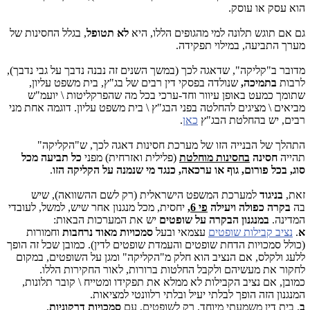
הוא עסק או עוסק.
גם אם תוגש תלונה למי מהגופים הללו, היא
לא תטופל
, בגלל החסינות של
מערך התביעה, במילוי תפקידה.
מדובר ב"קליקה", שדאגה לכך (במשך השנים זה נבנה נדבך על גבי נדבך),
לרבות
בתמיכה,
שנולדה בפסקי דין רבים של בג"ץ, בית משפט עליון,
שתומך כמעט באופן עיוור וחד-ערכי בכל מה שהפרקליטות \ יועמ"ש
מביאים \ מציגים להחלטה בפני הבג"ץ \ בית משפט עליון. דוגמה אחת מני
רבים, יש בהחלטת הבג"ץ
כאן
.
התהלך של הבנייה הזו של מערכת חסינות דאגה לכך, ש"הקליקה"
תהייה
חסינה
בחסינות מוחלטת
(פלילית ואזרחית) מפני
כל תביעה מכל
סוג, בכל פורום, גוף או ערכאה, כנגד מי שנמנה על הקליקה הזו
.
זאת,
בניגוד
למערכת המשפט הישראלית (רק לשם ההשוואה), שיש
בה
בקרה כפולה ויעילה
פי 6
,
יחסית, מכל מנגנון אחר שיש, למשל, לעובדי
המדינה.
במנגנון הבקרה על שופטים
יש את המערכות הבאות:
א
.
נציב קבילות שופטים
עצמאי ובעל
סמכויות מאוד נרחבות
וחמורות
(כולל סמכויות הדחת שופטים והעמדת שופטים לדין). כמובן שכל זה הופך
ללעג ולקלס, אם הנציב הוא חלק מ"הקליקה" ומגן על השופטים, במקום
לחקור את מעשיהם ולקבל החלטות ברורות, לאור החקירות הללו.
כמובן, אם נציב הקבילות לא ממלא את תפקידו ומטייח \ קובר תלונות,
המנגנון הזה הופך לבלתי יעיל ובלתי רלוונטי למציאות.
ב
. בית דין משמעתי מיוחד, רק לשופטים, עם
סמכויות דרקוניות
,