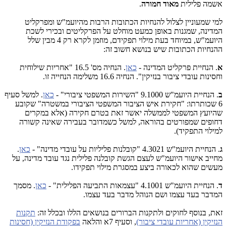
אשמה פלילית
מאוד חמורה
.
למי שמעוניין לצלול להנחיות הכתובות הרבות מהיועמ"ש ומפרקליט
המדינה, שמגנות באופן כמעט מוחלט על הפרקליטים ובכירי לשכת
היועמ"ש, במיוחד בעת מילוי תפקידם, מוזמן לקרא רק 4 מבין שלל
ההנחיות הכתובות שיש בנושא חשוב זה:
א
. הנחיית פרקליט המדינה -
כאן
. הנחיה מס' 16.5 "אחריות שילוחית
וחסינות עובדי ציבור בנזיקין". הנחיה 16.6 משלימה הנחייה זו.
ב
. הנחיית היועמ"ש 9.1000 "השירות המשפטי ציבורי" -
כאן
. למשל סעיף
6 שכותרתו: "חקירת איש הציבור המשפטי הציבורי במשטרה" שקובע
שהיועץ המשפטי לממשלה יאשר זאת בטרם חקירה (אלא במקרים
דחופים שמפורטים בהוראה, למשל כשמדובר בעבירה שאינה קשורה
למילוי התפקיד).
ג
. הנחיית היועמ"ש 4.3021 "קובלנות פליליות על עובדי מדינה" -
כאן
.
מחייב אישור היועמ"ש לעצם הגשת קובלנה פלילית נגד עובד מדינה, על
מעשים שהוא לכאורה ביצע במסגרת מילוי תפקידו.
ד
. הנחיית היועמ"ש 4.1001 "עצמאות התביעה הפלילית" -
כאן
. מסמך
המדבר בעד עצמו ושם הנוהל מדבר בעד עצמו.
זאת, בנוסף לחוקים ולתקנות הברורים בנושאים הללו ובכלל זה:
תקנות
הנזיקין (אחריות עובדי ציבור)
, וסעיף 7א והלאה
בפקודת הנזיקין (חסינות