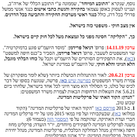
נוסף, שנקרא "
התובע המיוחד
", שממונה ע"י התובע הכללי של ארה"ב,
ועניינו לעסוק באופן עצמאי
בחקירה והגשת כתבי אישום
כנגד אנשי ממשל
פדרלי בכל דרג, כולל
כנגד ראשי מערכות החקירה והתביעה בכל הדרגים
.
אין מצב חוקי - משפטי כזה בישראל.
כך, "הקליקה" חסינה מפני כל ונמצאת מעל לכל חוק קיים בישראל.
עדכון 14.11.19
: פרופ'
דניאל
פרידמן
: "מוסד היועמ"ש פוגע בדמוקרטיה".
שר המשפטים לשעבר, פרופ'
דניאל פרידמ
ן, הסביר ב"כנס חיפה למשפט"
(
כאן
), את התפקידים הסותרים של היועמ"ש וקבל על
כוחו הבלתי מוגבל,
הלא הגיוני והלא חוקי
, של היועמ"ש במדינת ישראל.
עדכון 20.6.21
: לאור ההתנהלות הכושלת ביותר (שלא לומר מופקרת) של
צמרת משרד המשפטים
בפרשה שיש
כאן
, פרשה, שנוגעת בסופו של דבר
לכיס של כולנו, כי הסלולר הוא מוצר חיוני לכל אחד בישראל, שלחתי ביום
5.6.21 את השאלות הדחופות הבאות לצמרת משרד המשפטים:
"הנדון: הקוד האתי של פרקליטות המדינה.
שבוע טוב,
1
. ב-2013
פורסם כאן
"הקוד האתי של פרקליטות המדינה" (הקוד
במלואו
כאן
), שבעקבותיו ועל פיו במאי 2015 מונו על ידי פרקליט המדינה
חברי ועדת האתיקה, שהוקמה על פי
המסמך הזה
(בעמוד 6):
משנה לפרקליט המדינה לתפקידים מיוחדים, יו"ר הועדה; פרקליט מחוז
חיפה (אזרחי); מנהל המחלקה הכלכלית, פרקליטות המדינה; מנהל יחידת
הניהול, פרקליטות המדינה; יו"ר ארגון הפרקליטים​.