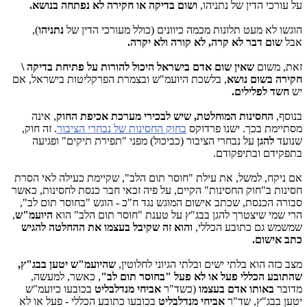
על עורכי הדין של נתניהו,
ושום בדיקה או חקירה לא נפתחה בנושא.
הוגשו לא מעט תלונות מכמה כיוונים (כולל מעורכי הדין של
נתניהו
),
אבל
שום דבר לא קרה, לא קורה ולא יקרה.
זאת, משום
שאין שום אדם בישראל
ה
יכול להורות על פתיחת בדיקה \
חקירה
בשום נושא
, בלשכת היועמ"ש ובצמרת הפרקליטות בישראל, אם
יש
חשד לפלילים.
בנוסף,
החסינות המוחלטת, שיש לבכירי מערכת אכיפת החוק
, אינה
מסתיימת בכך. ישנו פרדוקס
בחוק החסינות של נבחרי הציבור
. זה חוק,
שנועד
להגן
על נבחרי הציבור (כביכול) מפני "תפירת תיקים" ופגיעה
בתפקידם ובתיפקודם.
אם ניקח, למשל, את עילת "חוסר תום הלב", שקיימת כעילה לאי הסרת
חסינות ב"חוק החסינות" הקיים, על פיה זכאי חבר כנסת לחסינות, כאשר
סבורה הכנסת, שכתב אישום המוגש נגד ח"כ - הוגש "בחוסר תום לב",
הרי שמי שיצטרך להגן בבג"ץ על טענת "חוסר תום הלב" הוא
היועמ"ש
,
שמשמש גם כתובע הכללי,
והוא זה שקיבל בעצמו את ההחלטה להגיש
כתב אישום.
מצב כזה הוא בלתי ישים ובלתי הגיוני לחלוטין,
שהיועמ"ש יטען בבג"ץ,
שהתובע הכללי פעל או לא פעל "בחוסר תום לב"
, כאשר, למעשה,
מדובר
באותו אדם בעצמו
(כשד"ר
אביחי מנדלבליט
בכובעו כיועמ"ש
יטען בבג"ץ, שד"ר
אביחי מנדלבליט
בכובעו כתובע הכללי - פעל או לא