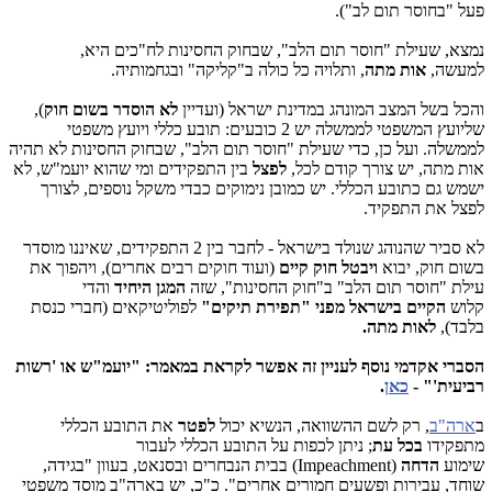
פעל "בחוסר תום לב").
נמצא, שעילת "חוסר תום הלב", שבחוק החסינות לח"כים היא,
למעשה,
אות מתה
, ותלויה כל כולה ב"קליקה" ובגחמותיה.
והכל בשל המצב המונהג במדינת ישראל (ועדיין
לא הוסדר בשום חוק
),
שליועץ המשפטי לממשלה יש 2 כובעים: תובע כללי ויועץ משפטי
לממשלה. ועל כן, כדי שעילת "חוסר תום הלב", שבחוק החסינות לא תהיה
אות מתה, יש צורך קודם לכל,
לפצל
בין התפקידים ומי שהוא יועמ"ש, לא
ישמש גם כתובע הכללי. יש כמובן נימוקים כבדי משקל נוספים, לצורך
לפצל את התפקיד.
לא סביר שהנוהג שנולד בישראל - לחבר בין 2 התפקידים, שאיננו מוסדר
בשום חוק, יבוא
ויבטל חוק קיים
(ועוד חוקים רבים אחרים), ויהפוך את
עילת "חוסר תום הלב" ב"חוק החסינות", שזה
המגן היחיד
והדי
קלוש
הקיים בישראל מפני "תפירת תיקים"
לפוליטיקאים (חברי כנסת
בלבד),
לאות מתה.
הסברי אקדמי נוסף לעניין זה אפשר לקראת במאמר: "יועמ"ש או 'רשות
רביעית'" -
כאן
.
ב
ארה"ב
, רק לשם ההשוואה, הנשיא יכול
לפטר
את התובע הכללי
מתפקידו
בכל עת
; ניתן לכפות על התובע הכללי לעבור
שימוע
הדחה
(Impeachment) בבית הנבחרים ובסנאט, בעוון "בגידה,
שוחד, עבירות ופשעים חמורים אחרים". כ"כ, יש בארה"ב מוסד משפטי