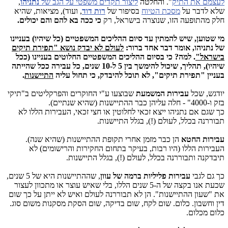
לעצמם את התיק
". והחלטה
ליצור תקדים משפטי על הגב של
נתניהו
,
שלא לדבר על
מסכת הטיוח
בסיפור של
רות דוד
, ועוד), מציאות, שהיא
חלק מהתופעה הזו, שנוצרה בישראל, רק
כי ככה בא להם והם יכולים.
מי שטוען, שיש להמתין עד סיום ההליכים המשפטיים (כל שיהיו) בעניינו
של נתניהו, אומר דבר אחד ברור:
לעולם לא יבדק נושא "תפירת תיקים
בישראל"
. למה? כי בסיום ההליכים המשפטיים החלוטים בעניינו (ככל
שיהיו), תהליך, שיכול להימשך בין 5 ל-10 שנים, כל עבירה ככל שהייתה
בעניין "תפירת תיקים", לא תוכל להיבדק, כי תחול עליה
התיישנות
.
יודגש, שכל
עבירות המשמעת
שבוצעו ע"י החוקרים והפרקליטים ב"תיקי
בזק ו-4000" - חלה עליהן כבר ההתיישנות (שהיא שנתיים).
כך שגם אם נתניהו ייצא זכאי לחלוטין או חצי זכאי, העבירות הללו לא
תבוררנה בכלל, לעולם (!), בגלל התיישנות.
עבירות החטא
הן כבר מזמן אחרי תקופת ההתיישנות (שהיא שנה).
העבירות הללו (היו רבות, בעיקר בתחום החקירות והרישומים) לא
תיבדקנה ותבוררנה בכלל, לעולם (!), בגלל התיישנות.
כך גם לגבי
עבירות פליליות ברמה של עוון
, שההתיישנות היא של 5 שנים,
שכעת אנו בקצה של ה-5 שנים הללו, בלי שאיש עוצר או מתכוון לעצור
את "שעון ההתיישנות". הן לא תבוררנה לעולם ואיש לא ייתן על כך שום
דין וחשבון. כלום. שום לקח, שום בדיקה, שום הסקת מסקנות משום סוג.
כלום מכלום.