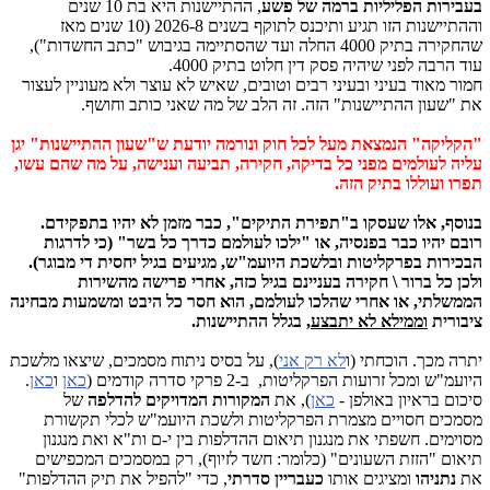
בעבירות הפליליות ברמה של פשע
, ההתיישנות היא בת 10 שנים
וההתיישנות הזו תגיע ותיכנס לתוקף בשנים 2026-8 (10 שנים מאז
שהחקירה בתיק 4000 החלה ועד שהסתיימה בגיבוש "כתב החשדות"),
עוד הרבה לפני שיהיה פסק דין חלוט בתיק 4000.
חמור מאוד בעיני ובעיני רבים וטובים, שאיש לא עוצר ולא מעוניין לעצור
את "שעון ההתיישנות" הזה. זה הלב של מה שאני כותב וחושף.
"הקליקה" הנמצאת מעל לכל חוק ונורמה יודעת ש"שעון ההתיישנות" יגן
עליה לעולמים מפני כל בדיקה, חקירה, תביעה וענישה, על מה שהם עשו,
תפרו ועוללו בתיק הזה.
בנוסף, אלו שעסקו ב"תפירת התיקים", כבר מזמן לא יהיו בתפקידם.
רובם יהיו כבר בפנסיה, או "ילכו לעולמם כדרך כל בשר" (כי לדרגות
הבכירות בפרקליטות ובלשכת היועמ"ש, מגיעים בגיל יחסית די מבוגר).
ולכן כל ברור \ חקירה בעניינם בגיל כזה, אחרי פרישה מהשירות
הממשלתי, או אחרי שהלכו לעולמם, הוא חסר כל היבט ומשמעות מבחינה
ציבורית
וממילא לא יתבצע
, בגלל ההתיישנות.
יתרה מכך. הוכחתי (ו
לא רק אני
), על בסיס ניתוח מסמכים, שיצאו מלשכת
היועמ"ש ומכל זרועות הפרקליטות, ב-2 פרקי סדרה קודמים (
כאן
ו
כאן
.
סיכום בראיון באולפן -
כאן
), את
המקורות המדויקים
להדלפה
של
מסמכים חסויים מצמרת הפרקליטות ולשכת היועמ"ש לכלי תקשורת
מסוימים. חשפתי את מנגנון תיאום ההדלפות בין י-ם ות"א ואת מנגנון
תיאום "הזזת השעונים" (כלומר: חשד לזיוף), רק במסמכים המכפישים
את
נתניהו
ומציגים אותו
כעבריין סדרתי
, כדי "להפיל את תיק ההדלפות"