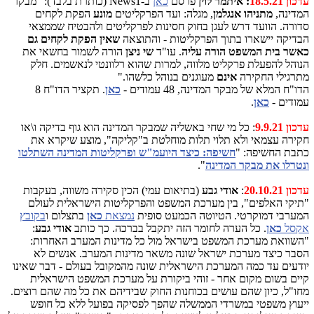
עדכון 18.5.21
: איתמר לוין
פרסם
כאן
ב-News1 (כותרת בלבד): "מבקר
המדינה,
מתניהו אנגלמן
, מגלה: ועד הפרקליטים
מונע
הפקת לקחים
סדורה. הוועד דרש לעגן בחוק חסינות לפרקליטים ולהבטיח שממצאי
הבדיקה יישארו בתוך הפרקליטות - והתוצאה
שאין הפקת לקחים גם
כאשר בית המשפט הורה עליה
. עו"ד
שי ניצן
הורה לשמור בחשאי את
הנוהל להפעלת פרקליט מלווה, למרות שהוא רלוונטי לנאשמים. חלק
מתרגילי החקירה
אינם
מעוגנים בנוהל כלשהו."
הדו"ח המלא של מבקר המדינה, 48 עמודים -
כאן
. תקציר הדו"ח 8
עמודים -
כאן
.
עדכון 9.9.21
: כל מי שחי באשליה שמבקר המדינה הוא גוף בדיקה ו\או
חקירה עצמאי ולא תלוי תלות מוחלטת ב"קליקה", מוצע שיקרא את
כתבת החשיפה: "
חשיפה: כיצד היועמ"ש ופרקליטות המדינה השתלטו
ונטרלו את מבקר המדינה
".
עדכון 20.10.21
:
אודי גבע
(בתיאום עמי) הכין סקירה משווה, בעקבות
"תיקי האלפים", בין מערכת המשפט והפרקליטות הישראלית לעולם
המערבי דמוקרטי. הטיוטה הכמעט סופית
נמצאת
כאן
בתצלום ו
בקובץ
אקסל
כאן
. כל הערה לחומר הזה יתקבל בברכה. כך כותב
אודי גבע
:
"השוואת מערכת המשפט בישראל מול כל מדינות המערב האחרות:
הסבר כיצד מערכת ישראל שונה משאר מדינות המערב. אנשים לא
יודעים עד כמה המערכת הישראלית שונה מהמקובל בעולם - דבר שאינו
קיים בשום מקום אחר - זוהי ביקורת על מערכת המשפט הישראלית
מחו"ל, כיון שהם עושים בכוחנות החוק שבידיהם את כל מה שהם רוצים.
ייעוץ משפטי במשרדי הממשלה שהפך לפסיקה בפועל ללא כל חופש