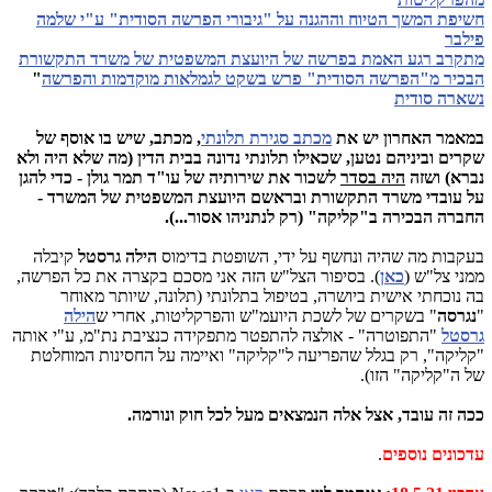
חשיפת המשך הטיוח וההגנה על "גיבורי הפרשה הסודית" ע"י שלמה
פילבר
מתקרב רגע האמת בפרשה של היועצת המשפטית של משרד התקשורת
הבכיר מ"הפרשה הסודית" פרש בשקט לגמלאות מוקדמות והפרשה
"
נשארה סודית
במאמר האחרון יש את
מכתב סגירת תלונתי
, מכתב, שיש בו אוסף של
שקרים וביניהם נטען, שכאילו תלונתי נדונה בבית הדין (מה שלא היה ולא
נברא) ושזה
היה בסדר
לשכור את שירותיה של עו"ד תמר גולן - כדי להגן
על עובדי משרד התקשורת ובראשם היועצת המשפטית של המשרד -
החברה הבכירה ב"קליקה" (רק לנתניהו אסור...).
בעקבות מה שהיה ונחשף על ידי, השופטת בדימוס
הילה גרסטל
קיבלה
ממני צל"ש (
כאן
). בסיפור הצל"ש הזה אני מסכם בקצרה את כל הפרשה,
בה נוכחתי אישית ביושרה, בטיפול בתלונתי (תלונה, שיותר מאוחר
"
נגרסה
" בשקרים של לשכת היועמ"ש והפרקליטות, אחרי ש
הילה
גרסטל
"התפוטרה" - אולצה להתפטר מתפקידה כנציבת נת"מ, ע"י אותה
"קליקה", רק בגלל שהפריעה ל"קליקה" ואיימה על החסינות המוחלטת
של ה"קליקה" הזו).
ככה זה עובד, אצל אלה הנמצאים מעל לכל חוק ונורמה.
עדכונים נוספים
.