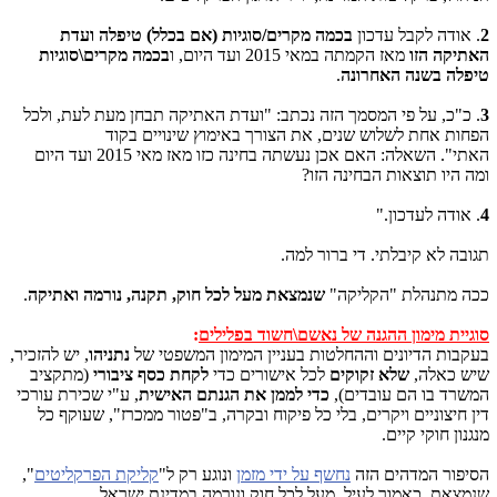
2
. אודה לקבל עדכון
בכמה מקרים/סוגיות (אם בכלל) טיפלה ועדת
האתיקה הזו
מאז הקמתה במאי 2015 ועד היום, ו
בכמה מקרים\סוגיות
טיפלה בשנה האחרונה
.
3
. כ"כ, על פי המסמך הזה נכתב: "ועדת האתיקה תבחן מעת לעת, ולכל
הפחות אחת לשלוש שנים, את הצורך באימוץ שינויים בקוד
האתי"
.
השאלה: האם אכן נעשתה בחינה כזו מאז מאי 2015 ועד היום
ומה היו תוצאות הבחינה הזו?
4
. אודה לעדכון."
תגובה לא קיבלתי. די ברור למה.
ככה מתנהלת "הקליקה"
שנמצאת מעל לכל חוק, תקנה, נורמה ואתיקה
.
סוגיית מימון ההגנה של נאשם\חשוד בפלילים
:
בעקבות הדיונים וההחלטות בעניין המימון המשפטי של
נתניהו
, יש להזכיר,
שיש כאלה,
שלא זקוקים
לכל אישורים כדי
לקחת כסף ציבורי
(מתקציב
המשרד בו הם עובדים),
כדי לממן את הגנתם האישית
, ע"י שכירת עורכי
דין חיצוניים ויקרים, בלי כל פיקוח ובקרה, ב"פטור ממכרז", שעוקף כל
מנגנון חוקי קיים.
הסיפור המדהים הזה
נחשף על ידי מזמן
ונוגע רק ל"
קליקת הפרקליטים
",
שנמצאת, כאמור לעיל, מעל לכל חוק ונורמה במדינת ישראל.