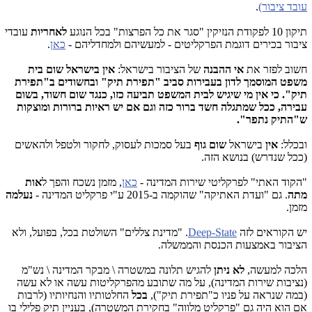
עובד ציבור)
.
תיקון 10 לפקודת הנזיקין "סגר את כל הפרצות" בכל הנוגע
לאחריות
עובדי
ציבור בכירים דוגמת הפרקליטים - למעשיהם ולמחדליהם -
כאן
.
חשוב לפזר את
אי ההבנה
של הציבור בישראל:
אין בישראל שום בית
משפט המוסמך לדון בעבירות סביב "תפירת תיק" ובחשודים ב"תפירת
תיק". כי אין מי שיגיש לבית המשפט תביעה כזו, כנגד שום חשוד, בשום
עבירה, ככל שמתגלה חשד ברור כזה וגם אם יש ראיות ברורות ומוצקות
ש"התיק נתפר".
ובכלל:
אין
בישראל
שום גוף
בעל סמכות לעסוק, לחקור ולטפל ולהאשים
(ככל שנדרש) בנושא הזה.
"הקוד האתי" לפרקליטי שירות המדינה -
כאן
, מזמן נשכח והפך ל
אות
מתה
. גם "ועדת האתיקה" שהוקמה ב-2015 ע"י פרקליט המדינה -
נעלמה
מזמן.
יש הקוראים לזה
Deep-State
. "מדינת צללים" השולטת בכל, בפועל, ולא
הציבור באמצעות הכנסת והממשלה.
הלכה למעשה,
לא ניתן
להגיש תלונה במשטרה \ מבקר המדינה \ נש"מ
(נציבות שירות המדינה), על מה שתובע מהפרקליטות עשה או לא עשה
(במה שנראה על פניו כ"תפירת תיק"),
בכל
החלטותיו והנחיותיו (לרבות
אם הוא היה גם "פרקליט מלווה" בחקירת המשטרה), בעניין תיק פלילי בו