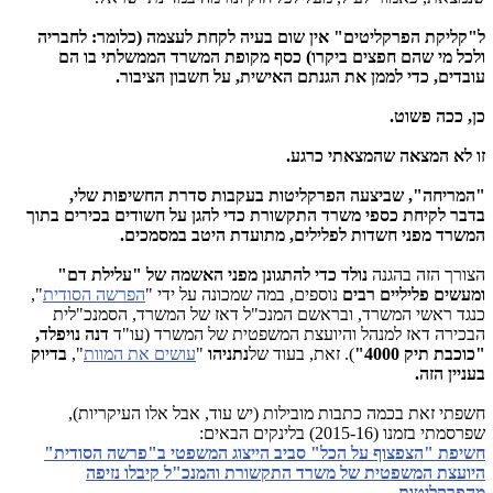
ל"קליקת הפרקליטים" אין שום בעיה לקחת לעצמה (כלומר: לחבריה
ולכל מי שהם חפצים ביקרו) כסף מקופת המשרד הממשלתי בו הם
עובדים, כדי לממן את הגנתם האישית, על חשבון הציבור.
כן, ככה פשוט.
זו לא המצאה שהמצאתי כרגע.
"המריחה", שביצעה הפרקליטות בעקבות סדרת החשיפות שלי,
בדבר
לקיחת כספי משרד התקשורת כדי להגן על חשודים בכירים בתוך
המשרד מפני חשדות לפלילים,
מתועדת היטב במסמכים.
הצורך הזה בהגנה
נולד כדי להתגונן מפני האשמה של "עלילת דם"
ומעשים פליליים רבים
נוספים, במה שמכונה על ידי "
הפרשה הסודית
",
כנגד ראשי המשרד, ובראשם המנכ"ל דאז של המשרד, הסמנכ"לית
הבכירה דאז למנהל והיועצת המשפטית של המשרד (עו"ד
דנה נויפלד,
"כוכבת תיק 4000"
). זאת, בעוד של
נתניהו
"
עושים את המוות
",
בדיוק
בעניין הזה.
חשפתי זאת בכמה כתבות מובילות (יש עוד, אבל אלו העיקריות),
שפרסמתי בזמנו (2015-16) בלינקים הבאים:
חשיפת "הצפצוף על הכל" סביב הייצוג המשפטי ב"פרשה הסודית
"
היועצת המשפטית של משרד התקשורת והמנכ"ל קיבלו נזיפה
מהפרקליטות