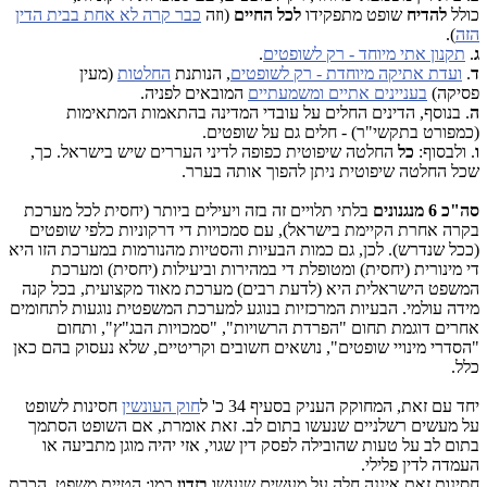
כולל
להדיח
שופט מתפקידו
לכל החיים
(וזה
כבר קרה לא אחת בבית הדין
הזה
).
ג
.
תקנון אתי מיוחד - רק לשופטים
.
ד
.
ועדת אתיקה מיוחדת - רק לשופטים
, הנותנת
החלטות
(מעין
פסיקה)
בעניינים אתיים ומשמעתיים
המובאים לפניה.
ה
. בנוסף, הדינים החלים על עובדי המדינה בהתאמות המתאימות
(כמפורט בתקשי"ר) - חלים גם על שופטים.
ו
. ולבסוף:
כל
החלטה שיפוטית כפופה לדיני העררים שיש בישראל. כך,
שכל החלטה שיפוטית ניתן להפוך אותה בערר.
סה"כ 6 מנגנונים
בלתי תלויים זה בזה ויעילים ביותר (יחסית לכל מערכת
בקרה אחרת הקיימת בישראל), עם סמכויות די דרקוניות כלפי שופטים
(ככל שנדרש). לכן, גם כמות הבעיות והסטיות מהנורמות במערכת הזו היא
די מינורית (יחסית) ומטופלת די במהירות וביעילות (יחסית) ומערכת
המשפט הישראלית היא (לדעת רבים) מערכת מאוד מקצועית, בכל קנה
מידה עולמי. הבעיות המרכזיות בנוגע למערכת המשפטית נוגעות לתחומים
אחרים דוגמת תחום "הפרדת הרשויות", "סמכויות הבג"ץ", ותחום
"הסדרי מינויי שופטים", נושאים חשובים וקריטיים, שלא נעסוק בהם כאן
כלל.
יחד עם זאת, המחוקק העניק בסעיף 34 כ' ל
חוק העונשין
חסינות לשופט
על מעשים רשלניים שנעשו בתום לב. זאת אומרת, אם השופט הסתמך
בתום לב על טעות שהובילה לפסק דין שגוי, אזי יהיה מוגן מתביעה או
העמדה לדין פלילי.
חסינות זאת איננה חלה על מעשים שנעשו
בזדון
כמו: הטיית משפט, הכרת