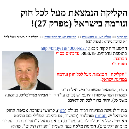
הקליקה הנמצאת מעל לכל חוק
ונורמה בישראל (מפרק 27)!
דף הבית
>>
עולם ה-ICT ותקשורת
>>
חדשות משרד התקשורת
>> הקליקה הנמצאת מעל לכל
חוק ונורמה בישראל (מפרק 27)!
הקטע הזה לקוח מכאן:
http://bit.ly/Tik4000No27
:
בתוספת עדכונים.
30.6.19
.
עדכונים בסוף
הכתבה
.
נספח ב':
"הקליקה" הנמצאת מעל לכל חוק ונורמה
במדינת ישראל
.
חשוב,
שהמצב המשפטי בישראל
בנוגע
לצמרת הפרקליטות והיועמ"ש (כיום עו"ד ד"ר
אביחי מנדלבליט
, בתמונה
משמאל),
יהיה ברור לכל הקוראים
:
בניגוד
לנעשה במדינות רבות בעולם (
כאן
),
לראשי מערכת אכיפת החוק
בישראל יש
חסינות
מוחלטת
(מעשית,
גם בהיבט הפלילי וגם בהיבט
האזרחי
- של אי יכולת לתבוע פיצויים, גם אם מתגלה "תפירת תיק" על ידי
מי מהפרקליטים),
חסינות מלאה
בפני אשמת "תפירת תיקים", שהיא