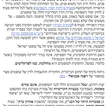
פנים, ניהול תיק תוך משוא פנים, על כך המחוקק החיל חובה לנהוג בדרך
הראוייה והמתבקשת (
סעיף 6 לחוק יסוד: השפיטה
) ומעל לכל מרחף סעיף
2 לחוק יסוד השפיטה, מרות הדין המחייבת וחלה על שופטים.
כך, אם שופט מעל באמון, פגע בזדון בהליך שיפוטי, הטה משפט – על
מעשים אלו שלא נעשו בתום לב אין חסינות.
ובדין האזרחי: סעיף 8 ל
פקודת הנזיקין
העניק לשופט חסינות מפני תביעה
אזרחית-נזיקית. חסינות זו הורחבה כמעט עד לקצות תבל בפס"ד שניתן
בביהמ"ש העליון, הידוע כ"פרשת אברהים" (
רע"א 3359/18 מדינת
ישראל נ' מוסא אברהים עלי אדם
), באופן אשר רוקן למעשה מכל תוכן,
לעניין זה, את סעיף 2 לחוק יסוד השפיטה.
למעשה, אין דין לדיין ! החוק כפשוטו אינו חל על שופטי ישראל
בתפקידיהם השיפוטיים, היעלה על הדעת?!
האם הרחבת החסינות, פרי הפסיקה, אינה בגדר "חריגה מסמכות" באשר
היא מנוגדת מניה וביה לחוקי הכנסת??
כלומר: בפועל, החסינות לשופטים היא
מוחלטת
,
כמו לפרקליטים
.
ניתוח מקיף של תחום הביקורת, החקירה וההעמדה לדין של שופטים מצוי
במאמר של
דפנה אבניאלי
-
כאן
.
יצוין ויודגש,
שכל
המנגנונים הללו לגבי השופטים,
אינם שווים
מאומה,
כשמדובר
בבעיות הקריטיות
של צמרת מערכת בתי המשפט
ובמיוחד במנגנון המכונה בג"ץ, שמאוד ייחודי לישראל, שאז יש "ציפוף
שורות" ו"שמירה על האינטרסים של הקליקה":
1)
סמכויות היתר של הבג"ץ
, מה שמכונה "מהפכת
אהרון ברק
". בעיה
חמורה ביותר
. מדובר בנושא שחורג מתחום הכיסוי של סדרת הכתבות על