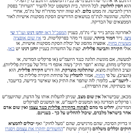
התובע או את מי שהתובע מייצג בבית המשפט. התובע בדין הפלילי
הוא
חסין לחלוטין
. לכל היותר, בית המשפט יכול להעיר "הערות" בפסק
הדין לתביעה. זה ממש
כלום
. לא שווה יותר מהדו"ח של נת"מ, אחרי
תלונה, שהוגשה לנת"מ בנושאים הדורשים הסקת מסקנות אישיות לאור
הממצאים של הבדיקה.
לאחרונה נכתב נייר ע"י נת"מ, בעניין
המפכ"ל דאז
יוחנן דנינו
ועו"ד
שי
ניצן
, נייר
חמור ביותר,
שנגנז די מהר בפרקליטות, כי
אין שום אופציה
מעשית בחוק
, אופציה מהסוג של יכולת הסקת מסקנות אישיות, או
אולי
חקירה ותביעה פלילית.
קצת על החשדות בעניין
יוחנן
דנינו
יש
כאן
.
למעשה, אם מוגשת תלונה כנגד היועמ"ש (או פרקליט המדינה, או
פרקליט מחוז), שהוא "תפר תיק" (שזה אוסף די גדול של עבירות פליליות),
ונציב התלונות מוצא,
שהתלונה מוצדקת
, וזה דורש
חקירה פלילית
, הוא
(הנציב), על פי
החוק
, אמור
להמליץ
על פתיחת חקירה פלילית כזו
-
ליועמ"ש
...
כלומר: לזה שתפר את התיק (או שאישר בידיעה, בדיעבד,
או בשתיקה, את התפירה)...
מכאן, שבישראל
אין שום מצב
, שניתן להעלות אותו על הדעת, שהיועמ"ש
\ פרקליט המדינה (או המשנים ליועמ"ש, או המשנים לפרקליט
המדינה),
יחליט מי מהם
לפתוח בחקירה פלילית כנגד עצמו
ואין שום אדם
אחר בישראל מלבדם, שיכול להחליט על כך - בעניינם
.
זו בדיוק הסיבה, שהם מרגישים, שהם "מעל לחוק" ואף
יכולים להמציא
חוקים וכללים משלהם
(דוגמת: שיטת "
החשודים יחקרו את עצמם ויסגרו