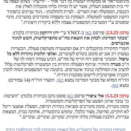
מיניסטריאלי או ממשלתי לעשות כל דבר אחר - "הייעוץ" נשלט ונצפה על
ידי בית המשפט העליון, אשר יש לו זכויות בלתי מוגבלות לאלץ את
הכנסת, הממשלה ואת השרים - לציית להחלטתו - ניגוד עניינים בתפקיד
היועץ המשפטי לממשלה. העסקת בני משפחה ומקורבים במערכת. מינוי
שופטים ע"י המערבת המשפטית עצמה וללא ביקורת חיצונית."
עדכון 2.5.23
: פורסם
כאן
ב-YNET ע"י
ירון דרוקמן
(כותרת בלבד):
"
מבקר המדינה: לבחון את הוצאת מח"ש מהפרקליטות, חשש לניגוד
אינטרסים
.
חומרי החקירה מתקבלים רק אם המשטרה משתפת פעולה, הכשרות
נעשות רק אם יש מקום בקורס לשוטרים, ו
אלפי תלונות נותרות ללא כל
טיפול
. המבקר פרסם דוח חריף על מח"ש, הביע עמדה דומה לזו של
ח"כ
סעדה
והזהיר: שיתוף הפעולה ההדוק בין המשטרה לפרקליטות עלול
להציב את המחלקה בניגוד אינטרסים. בתגובה שר המשפטים הנחה להכין
תוכנית אופרטיבית ליישום מסקנות הדו״ח."
הדו"ח המלא של מבקר המדינה נמצא
כאן
. תקציר הדו"ח (14 עמודים)
נמצא
כאן
.
עדכון 5.5.23:
אלי ציפורי
פרסם
כאן
פוסט נוקב (כותרת בלבד): "השיטה:
כך עובד ארגון הפשע של הפרקליטות והמשטרה.
סימון מטרות, סימון מקורבים ומציאת נקודות תורפה, הפעלת אמצעי ריגול
לא חוקיים, סחיטה, מצור כלכלי, שימוש בתקשורת, אחזקה בגרון, המצאת
עבירות, הלבנת פעולות בלתי חוקיות, שקרים, שקרים, שקרים."
חשיפת הכזבים של היועמ"ש מול האמת המוכחת לגבי ההדלפות בתיק