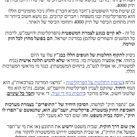
תיק 4000.
2) שיטת מינוי השופטים ("חבר מביא חבר") וחלק ניכר מהמינויים הללו
הוא מהפרקליטות ובני משפחה \ חברים קרובים. גם נושא חשוב ביותר זה
חורג מתחום הכיסוי של תיק 4000 ותחומי הכיסוי של האתר.
כל זה -
לא קיים
בנוגע לצמרת המשפטית
(הפרקליטות והיועמ"ש, לרבות
כל המשנים והעוזרים שלהם) במדינת ישראל.
הם בפועל מחוץ לכל חוק
ונורמה
.
ניסיון
לתקוף החלטות של הגופים הללו בבג"ץ
עלו עד היום
בתוהו.
אין
אופציה מעשית כזו. בווודאי
שלא להגיש תלונה אישית
(נניח
למשטרה, או אפילו לנש"מ, בתחום המשמעתי), כנגד מי מראשי המערכות
הללו.
נת"מ (
נציבות התלונות על הפרקליטות
- "מייצגי המדינה בערכאות"), הוא
הגוף
היחיד,
שהוקם לעניין הפרקליטות והיועמ"ש. אמנם, נת"מ הוא גוף
שלטוני חשוב, אולם מדובר ב
יחסית גוף די זעיר
, די איטי ו
חסר כל שיניים
.
אם "נתפר תיק" למישהו,
הסיכון היחיד של "התופרים" בצמרת מערכות
האכיפת החוק (משטרה, פרקליטות, יועמ"ש), הוא, שהנאשם ש"תפרו לו
תיק", יזוכה בבית משפט
.
זהו
. שום דבר לא מעבר לכך.
אין שום דרך חוקית
, שבית משפט
ירשיע
את התובע (או את מי ש"תפר
בפועל את התיק"), או שבית המשפט ידרוש מהמשטרה לחקור את