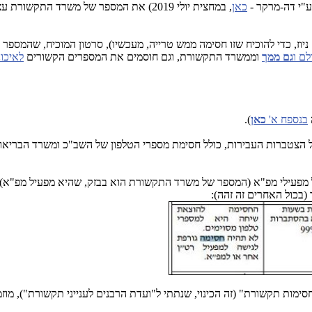
ע"י דה-מרקר -
כאן
, במחצית יולי 2019) את המספר של משרד התקשורת עצמו:
וז, כדי להוכיח שזו חסימה ממש טרייה, מעכשיו), סרטון המוכיח, שהמספר 
ם ו
גם ממך
וממשרד התקשורת, וגם חוסמים את המספרים הקשורים
לאיכו
בנספח א'
כאן
).
ול הצטברות העבירות, כולל חסימת מספרי הטלפון של השב"כ ומשרד הבריאו
ל מפעילי מפ"א (המספר של משרד התקשורת הוא בבזק, שהיא מפעיל מפ"א), א
(בכול האחרים זה זהה):
סימות תקשורת" (זה הכינוי, שנתתי ל"ועדת הרבנים לענייני תקשורת"), מוז