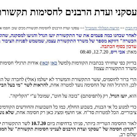
עסקני ועדת הרבנים לחסימות תקשור
דף הבית
>>
חדשות הסלולר והמובייל
>> עסקני ועדת הרבנים לחסימות תקשורת מכים שוב: חסמו 
לאחר שבחנו כמה פעמים את שר התקשורת יועז הנדל והגיעו למסקנה, שהוא
הכשרה" דווקא מספר של משרד התקשורת עצמו, שמשמש לפניות הציבור
עדכון בסוף הכתבה.
מאת:
אבי וייס
, 12.7.20, 08:40
בדיוק כפי שחזיתי בכתבות הקודמות (למשל
כאן
ו
כאן
) אודות תרגילי חסימ
משרד התקשורת עצמו!
הרי ברור לחוסמים, ששר התקשורת והמשרד לא ישלמו (אולי) לחברה של העסק
לכן, התרגיל הזה של החסימה נועד למטרה אחת,
להראות לשר "מי בעל הבי
הוא,
יועז הנדל
, רק (לתפיסתם) "בובה על חוט", שמובל ע"י "הקליקה".
כדי למנוע כל אי הבנות, בשבוע החולף, כמו כל השבועות והחודשים הקודמי
ציבוריים. הכל למטרות סד"ח. אני חושף ומציג כאן רק חסימה אחת,
שלא נוע
לאור החסימה הטרייה ביותר, פניתי בדחיפות ביום
10.7.20
לשר התקשורת
י
"הנדון: חסימה של "עסקני ועדת הרבנים לענייני חסימות תקשורת" של המ
שלום רב,