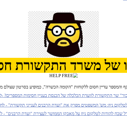
 של משרד התקשורת חס
והמספר עדיין חסום ללקוחות "הקומה הכשרה", כמופיע בסרטון שצולם ממש
ור" שר התקשורת לוועדת הכלכלה של הכנסת בעניין חסימות המספרים? -ל
טלקום ניוז: מש' המשפטים מפרק את "ועדת הרבנים לענייני תקשורת" - לח
דל שכח להודות לטלקום ניוז על מאבקו הממושך לעצירת "ועדת הרבנים" - ל