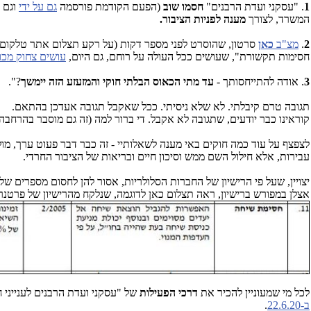
1
. "עסקני ועדת הרבנים"
חסמו שוב
(הפעם הקודמת פורסמה
גם על ידי
וגם 
המשרד, לצורך
מענה לפניות הציבור.
2
.
מצ"ב
כאן
סרטון, שהוסרט לפני מספר דקות (על רקע תצלום אתר טלקום ני
חסימות תקשורת", שעושים ככל העולה על רוחם, גם היום,
עושים צחוק מכול
3
. אודה להתייחסותך -
עד מתי
הכאוס הבלתי חוקי והמזעזע הזה יימשך
?".
תגובה טרם קיבלתי. לא שלא ניסיתי. ככל שאקבל תגובה אעדכן בהתאם.
קוראינו כבר יודעים, שתגובה לא אקבל. די ברור למה (זה גם מוסבר בהרחבה
לצפצף על עוד כמה חוקים באי מענה לשאלותיי - זה כבר דבר פעוט ערך, מ
עבירות, אלא חילול השם ממש וסיכון חיים ובריאות של הציבור החרדי.
יצויין, שעל פי הרישיון של החברות הסלולריות, אסור להן לחסום מספרים ש
אצלן במפורש ברישיון, ראה תצלום כאן לדוגמה, שנלקח מהרישיון של פרטנר 
לכל מי שמעוניין להכיר את
דרכי הפעילות
של "עסקני ועדת הרבנים לענייני ח
ב-22.6.20
.