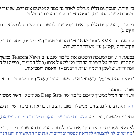
בין היתר, העסקנים הללו מנהלים לאחרונה כמה קמפיינים ציבוריים, שנוע
חיצוניים לעדה החרדית, דוגמה הציבור הדתי והציבור החילוני.
בין היתר, העסקנים הללו קוראים בקמפיינים למשרד התקשורת לבטל את דמי
הקש"ג).
הם שלחו גם SMS ליותר מ-180 אלף מספרי טלפון (ל
הקישורית (קש"ג) ע"י משרד התקשורת.
במצגת הזו, הם למעשה חושפים את כל מה שנטען ב-Telecom News
במשך 
מתנגדיו, וכפיה על הציבור החרדי בלי לשאול אותו (כולל חסימות, כפייה על 
המקוריות, שלשמן הוקמה ועדת הרבנים -
זו האמת והמציאות.
"בַּיָּמִים הָהֵם אֵין מֶלֶךְ בְּיִשְׂרָאֵל אִישׁ הַיָּשָׁר בְּעֵינָיו יַעֲשֶׂה" (ספר שופטים, כ"
שורה תחתונה
:
השר
יועז הנדל
ממשיך ליישם כל מה שה-Deep State מכתיב לו.
השר ממשיך ל
חוק
, תקנות, נהלים, צווים, ממשלה, טובת הציבור, בריאות הציבור, שירות לצ
הסיכויים לשיפור, על רקע
הצעדים שנדרשים עקב המצב בו המדינה נמצאת
,
לא פלא, שאני מפנה את הקוראים שוב לכתבה הנוקבת והחשובה ביותר, במי
"
מה יגרום לך להצטרף לקריאה לפטר ובדחיפות את שר התקשורת יועז הנדל