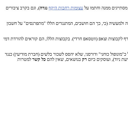
מסתייגים ממנה וחתמו על
עצומות רחבות היקף
נגדה
), וגם בקרב ציבורים
 ולמעשיה (כי, כך הם חושבים, המתנגדים הללו "מתפרנסים" על חשבון
נשים להצטרף לקבוצות וצאפ (ווטסאפ חרדי). בקבוצות הללו, הם קוראים להורדת דמי
מונופול כוחני" ודורסני, שלא יהסס לשכור בלשים (חברת מודיעין) כנגד
עת ניוד), ועוסקים כיום
רק
בנושאים, שאין להם
כל קשר
למטרות