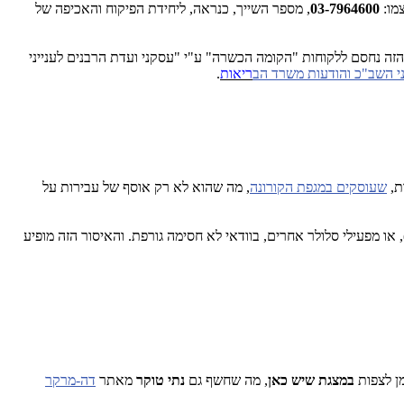
03-7964600
, מספר השייך, כנראה, ליחידת הפיקוח והאכיפה של
הזה נחסם ללקוחות "הקומה הכשרה" ע"י "עסקני ועדת הרבנים לענייני
ני השב"כ והודעות משרד הב
ריאות
.
ת,
שעוסקים במגפת הקורונה
, מה שהוא לא רק אוסף של עבירות על
ו מפעילי סלולר אחרים, בוודאי לא חסימה גורפת. והאיסור הזה מופיע
מן לצפות
במצגת שיש כאן
, מה שחשף גם
נתי טוקר
מאתר
דה-מרקר