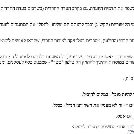
דו לשפר את תדמית הוועדה, גם בקרב העדה החרדית (כשרבים בעדה החרדית 
 הקישוריות (הקש"ג) ובכך לדעתם הם יצליחו "לחסל" את המתנגדים לוועדה
א כשרים, מספרים במגזר הדתי והחילוני), מספרים בעלי זיקה לציבור החרדי, שקראו לא
שנים
: הם מאשרים בעצמם, שבפועל, כל הטענות כלפיהם למונופול המתנהל כ"
הורים במוסדות החינוך להחזיק רק טלפון "כשר" - שמכניס כסף לעסקנים, ומני
א, כ"ה).
היות מובל - במקום להוביל.
יבור -
זה לא מעניין את השר יועז הנדל - בכלל.
 הם
אפס.
וחד אחרי החשיפה המצויה למעלה:
?
".