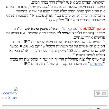
"מקורות תפרוס סיב אופטי לאילת דרך צנרת המים.
במסגרת הפרויקט, שעלותו מוערכת ב־42 מיליון שקל, מקורות תפרוס
את הסיב דרך צנרת המים שלה מבאר שבע עד אילת. בהמשך
מתכוונת החברה לפרוס סיבים בכל הארץ. פוטנציאל ההכנסות השנתי
מהשכרת הסיבים הוא כ־70 מיליון שקל."
עדכון 6.12.21
: פורסם
כאן
ע"י
רפאלה גויכמן
ו
אסא ששון
ב"דה
מרקר" (כותרת בלבד): "
אמיר לוי
, מנכ"ל מיזם הסיבים IBC הודיע על
פרישתו אחרי שנתיים.
לוי נחשב למי שהצליח להרים את פרויקט התשתיות IBC – מיזם
הסיבים האופטיים על גבי תשתיות חשמל שהוקם ב-2013 ■ במשך
שש שנים המיזם קיבל 150 מיליון שקל - כסף ציבורי - אולם הוא לא
הצליח לעמוד ביעדיו."
עוד טייס חלל צנח מהחללית ההזויה הזו, שחיה ומתקיימת רק בזכות
"
השתולים
" של משרד התקשורת, החללית של מיזם IBC.