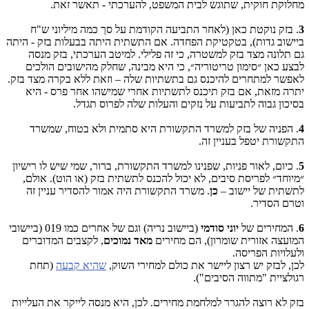
מחלוקת חוקית, שתוגש לבית המשפט, להערכתי - תאשר זאת.
3
. בזק נוקטת כאן (לאחר התביעה הקודמת על סך כמה מיליוני ש"ח
ביישוב גדות), בטקטיקת הפחדה. אם התשתית היתה בבעלות בזק - היתה
גם תלונה מצד בזק למשטרה, כי זה פלילי. למיטב הערכתי, בזק מנסה
לבצע כאן ״סימון טריטוריה״, כי היא מבינה, שחלק מהישובים הולכים
לאפשר למתחרים להיכנס גם בתשתיות שלה – וזאת ללא בקרה מצד בזק.
יתרה מזאת, אם בזק תיכנס לתשתיות אחרי שמישהו אחר פרס - היא
בסיכון גבוה לתביעות על נזקים והעלות שלה לפרוס תגדל.
4
. הפניה של בזק למשרד התקשורת היא סתמית ולא בטוח, שמשרד
התקשורת יטפל בעניין זה.
5
. כיום, לאור פניות, שפנינו למשרד התקשורת, ברור, שמי שיש לו רישיון
״מיוחד״ לפריסת סיבים, לא יכול להכנס לתשתית בזק (או הוט). אולם,
לתשתית של יישוב –
כן
. משרד התקשורת היה אמור להסדיר עניין זה
וטרם הסדיר.
6
. המחירים של
יוני סודמי
(ביישוב נריה) וגם של אחרים כמו 019 (ביישובי
המועצה אזורית שומרון), הם מחירים
מאד נמוכים
, לקצבים המדוברים
ולעלויות הפריסה.
לכן, לבזק יש רצון ליישר את כולם למחירי השוק,
שהיא קבעה
(תחת
רגולציית "מתווה הסיבים").
בזק לא רוצה להגרר למלחמת מחירים. לכן, היא מנסה לייקר את העלייות