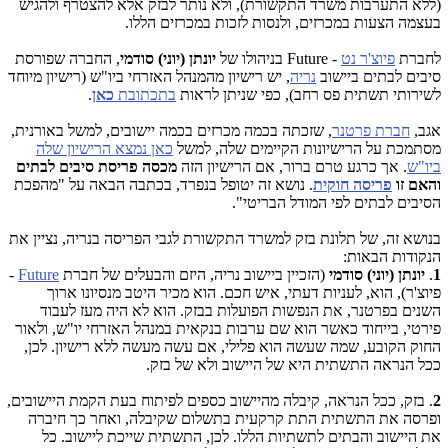
(ללא התערבות משרד התקשורת), ולא נותר לבזק אלא להצטרף ולהגיש
בעצמה הצעות במכרזים, ולנסות לזכות במכרזים הללו.
לחברת
פיוצ'ר נט
- Future בניהולו של
יונתן (יוני) סודמי
, החברה שפורסת
סיבים לבתים ביישוב
נריה
, יש רישיון מהמנהל האזרחי ביו"ש (רישיון מיוחד
לשירותי תשתית פס רחב), כפי שניתן לראות
בתכתובת
כאן
.
אגב,
חברת פרטנר
, שזכתה בכמה מכרזים בכמה יישובים, למשל באורנית,
מסתמכת על הרישיונות הקיימים שלה, למשל
כאן נמצא הרישיון שלה
ביו"ש
. אך כרגע טרם ברור, אם הרישיון הזה
מכסה פריסת סיבים לבתים
והאם זו
פריסה חוקית
. נושא זה יטופל בנפרד, בכתבה הבאה על "מהפכת
הסיבים לבתים לפי המודל הבריטי".
בנושא זה, של תלונת בזק למשרד התקשורת לגבי הפריסה בנריה, נציין את
הנקודות הבאות:
1
.
יונתן (יוני)
סודמי
(הזכיין ביישוב נריה, היזם והבעלים של חברת
Future
-
פיוצ'ר), הוא, לעניות דעתי, איש חכם. הוא מכיר היטב מנסיונו ארוך
השנים בפרטנר, את הנפשות הפועלות בבזק. הוא לא היה מעז לעבוד
פירטי, בייחוד כאשר הוא שם ערבות בנקאית במנהל האזרחי יו"ש, ולאור
החוק הקובע, שמה שעשה הוא פלילי, אם עשה מעשה ללא רישיון. לכן,
ככל הנראה התשתית היא של היישוב ולא של בזק.
2
. בזק, ככל הנראה, קיבלה מהיישוב כספים לפיתוח בעת הקמת היישובים,
ופרסה את התשתית התת קרקעית בתשלום שקיבלה, ואחר כך חיברה
את היישוב והבתים לתשתיות הללו. לכן, התשתית שייכת ליישוב. כל