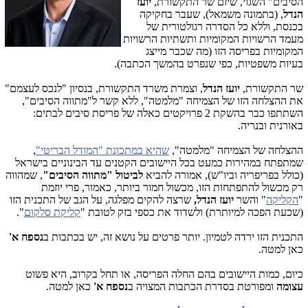
הסיבים" השגוי, שיזם שר התקשורת,
יועז
הנדל
, (בתמונה משמאל), שעבר בחקיקה
בכנסת, וללא כל הסדרה רגולטורית של
מעמד הרשויות המקומיות ותשתיות הרשויות
המקומיות בפריסה הזו (מה שכבר מייצג
בעיות משפטיות, כפי שנפרט בהמשך הכתבה).
שר התקשורת,
יועז הנדל
, וצמרת משרד התקשורת, בנסיון "לנכס לעצמם"
את ההצלחה הזו של הצמיחה "מלמטה", ללא קשר ל"מתווה הסיבים",
השתתפו כבר בהשקת 2 פרויקטים כאלה של פריסת סיבים לבתים:
באורנית ובנריה.
ההצלחה של הצמיחה "מלמטה",
שהיא במתכונת "המודל הבריטי"
,
שמתפתח במהירות כמעט בכל היישובים הקטנים עד הבינוניים בישראל
(כולל בפריפריה וביו"ש), אמורה להביא
לביטול "מתווה הסיבים"
, שמהווה
רק מכשול להתפתחות הזו, מכשול חמור ביותר, כאמור, פרי יוזמת
"
הקליקה
" והשר
יועז הנדל,
שרצה להקים מפלגה, על הגב של התכנית הזו
(שכעת הפכה למיותרת) ולשדוד את כספי בזק לטובת "
קליקת סלקום
".
התכנית הזו ירדה לטמיון. יותר פרטים על נושא זה, יש בכתבות ב
נספח א'
כאן למטה.
כיום, כמות היישובים בהם החלה הפריסה, או תחל בקרוב, היא פשוט
עצומה
ומפורטת בסדרת הכתבות המצויה ב
נספח א'
כאן למטה.