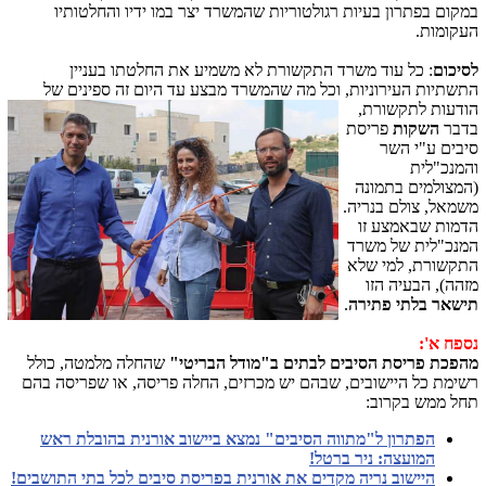
במקום בפתרון בעיות רגולטוריות שהמשרד יצר במו ידיו והחלטותיו
העקומות.
לסיכום
: כל עוד משרד התקשורת לא משמיע את החלטתו בעניין
התשתיות העירוניות, וכל מה שהמשרד מבצע עד היום זה ספינים של
הודעות
לתקשורת,
בדבר
השקות
פריסת
סיבים ע"י השר
והמנכ"לית
(המצולמים בתמונה
משמאל, צולם בנריה.
הדמות שבאמצע זו
המנכ"לית של משרד
התקשורת, למי שלא
מזהה), הבעיה הזו
תישאר בלתי פתירה
.
נספח א':
מהפכת פריסת הסיבים לבתים ב"מודל הבריטי"
שהחלה מלמטה, כולל
רשימת כל היישובים, שבהם יש מכרזים, החלה פריסה, או שפריסה בהם
תחל ממש בקרוב:
הפתרון ל"מתווה הסיבים" נמצא ביישוב אורנית בהובלת ראש
המועצה: ניר ברטל!
היישוב נריה מקדים את אורנית בפריסת סיבים לכל בתי התושבים!