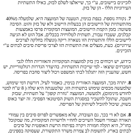
לזכיינים ביישובים, ע"י כך, שייאלצו לשלם לבזק, כאילו התשתיות
העירוניות הללו - הן של בזק.
7
. נקודה נוספת. בנפת בנימין, הטענה של המועצה היא, שלמעלה מ40%
מהתשתיות של היישובים הן בבעלות היישוב ולא של בזק והוט. הסיבה
פשוטה: בזמן הקמת היישובים, המועצות המקומית פרסו באמצעות
קבלנים, שעבדו עבורן, תשתית לטלוויזיה בכבלים, אבל הוט לא הגיעה
ליישובים הללו והתשתית הזו נשארה ריקה (ונוצלה בחלקה לצרכים
עירוניים). כעת, מנצלים את התשתית הזו לצרכי פריסת סיבים לבתים ע"י
הזכיינים.
כידוע, יש ויכוחים בין בזק למועצות המקומיות והאזוריות הללו לגבי
המכרזים שיצאו - למי שייכות התשתיות. בהיעדר הגדרות רגולטורייות, יש
חשש, שהעניין הזה יתגלגל לבתי המשפט ויכול ליצור סחבת בפריסה.
8
. יתרה מכך, המועצה האזורית בנימין, כאמור לעיל, דורשת דמי שימוש,
שלמעשה מכסים שימוש בתשתית הזו, שלטענתה היא שלה ( 8 ש"ח למנוי
לחודש מינימום), ולמעשה, המועצה "גוזרת קופון" על תשתיות, שבזק
חשבה, שתוכל להשכיר במסגרת השוק הסיטונאי הפסיבי. זה יוצר כאוס
בשוק, שיכול להוביל לשיתוק של הפריסה.
8
. אם לא די בכך, גם העובדה, שלא מאפשרים לפרוס סיבים בין עמודי
תאורה ועמודי חשמל השייכים לחח״י ולרשויות המקומיות, מה שמקובל
בחו"ל, היא תקלה חמורה ויקרה בפיתוח הרשת האופטית של סיבים
לבתים בארץ. לתשומת לב צמרת משרד התקשורת, שעסוקה בספינים,