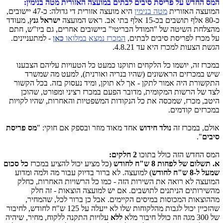
המס החדש על פריסת סיבים לבתים במועצה האזורית מטה בנימין:
המועצה האזורית
מטה בנימין
היא מועצה אזורית די גדולה: כ-47 יישובים,
כ-80 אלף תושבים בכ-15 אלף בתי אב. ראש המועצה
ישראל גנץ
, מעודד
מהצלחת השיטה של "המודל הבריטי" ביישובים אחרים, גם ביו"ש, חתם
על מכרז לפריסת סיבים לבתים,
המכרז נמצא במלואו
כאן
- למתעניינים.
הגשת הצעות למכרז היא עד 4.8.21.
במכרז זה, יושמו כל הלקחים ותוקנו כמעט כל הטעויות עליהם הצבענו
שיש במכרזים הראשונים (שהיו בנריה ואורנית), למעט מה שמשרד
התקשורת היה אמור לתקן - אך לא תוקן, ומיד נעסוק בזה. בכל הקשור
לצד של הרשות המקומית, מדובר הפעם במכרז רציני ומפורט, שהוכן
היטב, מכרז, שמכסה את כל הנקודות המשפטיות והאחרות, שהיו לקויות
במכרזים קודמים.
אולם, במכרז זה
נולד חידוש
אחד מאוד מוזר ובספק אם חוקי: "
מס פריסת
סיבים
".
המס החדש הזה כולל בתוכו
2 חלקים:
א. תשלום של לפחות 8 ש"ח לחודש
(כל מציע יכול להציע במכרז
כל סכום
שמעל ל-8 ש"ח לחודש
) למועצה. לא ברור בדיוק עבור מה ולמה ומדוע
המועצה לא רואה את השירות הזה - כמו כל הרשויות האחרות, כחלק
מהשירותים הניתנים לתושבים. אם יש למועצה הוצאות - זה חלק
מההוצאות המכוסות במיסים הקיימים. אבל כן ברור לכל, שהמחיר,
שהזכיין יכול לגבות מהלקוחות שלו לא ייעלה על 125 ש"ח לחודש, לחיבור
של 300 מגה וזה כולל חיבור מלא
ללא
עלויות התקנה ללקוח, מחיר, שיהיה