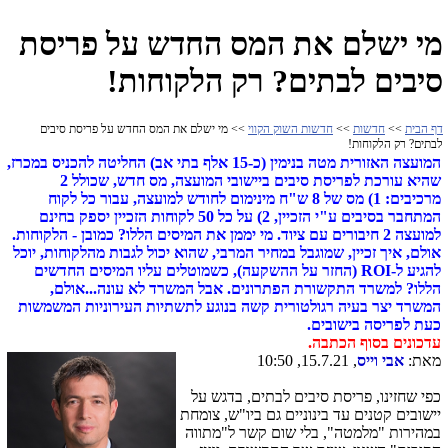
מי ישלם את המס החדש על פריסת
סיבים לבתים? רק הלקוחות!
דף הבית
>>
חדשות
>>
חדשות השוק הקווי
>> מי ישלם את המס החדש על פריסת סיבים
לבתים? רק הלקוחות!
המועצה האזורית מטה בנימין (כ-15 אלף בתי אב) החליטה להכניס במכרז,
שהיא עורכת לפריסת סיבים ביישובי המועצה, מס חדש, שכולל 2
מרכיבים: 1) מס של 8 ש"ח מינימום לחודש למועצה, עבור כל לקוח
המתחבר בסיבים ע"י הזכיין, 2) על כל 50 לקוחות הזכיין יספק בחינם
למועצה 2 חיבורים עם ציוד. מי יממן את המיסים הללו? כמובן - הלקוחות.
אולם, איך זכיין, שמוגבל במחיר המרבי, שהוא יכול לגבות מהלקוחות, יוכל
להגיע ל-ROI (החזר על ההשקעה), כשמוטלים עליו המיסים החדשים
הללו? למשרד התקשורת הפתרונים. אבל המשרד לא עונה...אולם,
המשרד יצר בעיה רגולטורית קשה בנוגע לתשתיות העירוניות המשמשות
כעת לפריסה בישובים.
עדכונים בסוף הכתבה.
מאת:
אבי וייס
, 15.7.21, 10:50
כפי שחזינו, פריסת סיבים לבתים, בדגש על
יישובים קטנים עד בינוניים גם ביו"ש, צומחת
במהירות "מלמטה", בלי שום קשר ל"מתווה