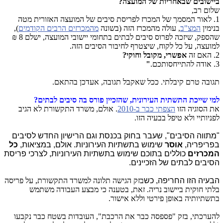
ביישובים שבאחריות של המועצה?
שלום רב,
1. לאור המסמך של המכרז לפריסת סיבים של המועצה האזורית מטה
בנימין
המצ"ב
, עולה מהמכרז הזה (בשונה
מהמכרזים הרבים הקודמים
),
שהספק, שיזכה לפרוס סיבים לבתים בתחומי יישובי המועצה, ישלם 8 ₪
למועצה, על כל לקוח, שיצטרף לחיבור הסיבים הזה.
2. האם זה
אפשרי, מקובל וחוקי?
3. אודה להתייחסותכם.
"
תגובה טרם קיבלתי. ככל שאקבל תגובה, אעדכן בהתאם.
למי שייכת התשתית העירונית, שהזכיין פורס בה סיבים לבתים?
את הסוגיה הזו
הצפתי כבר ב-2010
. אולם, משרד התקשורת לא הגיב
לפניותיי ולא טיפל בבעיה הזו.
"מתווה הסיבים", שעבר בחוק בכנסת וגם הרישיון החדש לסיבים
בפריפריה,
אוסר
שימוש בתשתיות העירוניות. אולם, במציאות,
כל
המכרזים
כוללים בתוכם שימוש בתשתיות העירוניות, לצרכי פריסת
הסיבים לבתים של הזכיינים.
הבעיה הזו החריפה, כש
בזק הגישה תלונה למשרד התקשורת, על פריסה
בלתי חוקית ביישוב נריה. זאת, בטענה כי מבצע העבודה משתמש
בתשתיותיה באופן פירטי וללא אישור.
להערכתי, בזק "פספסה כבר את הרכבת", העובדות בשטח כבר נקבעו