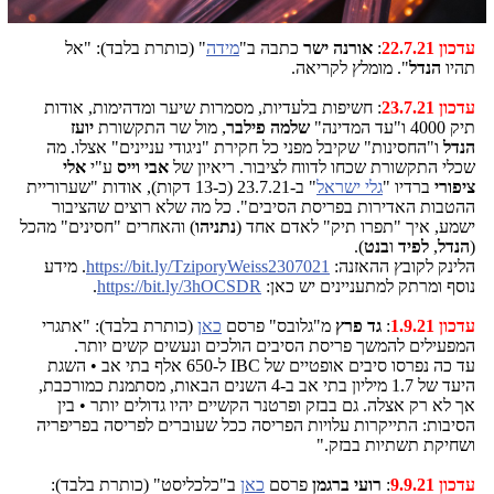
עדכון 22.7.21
:
אורנה ישר
כתבה ב"
מידה
" (כותרת בלבד): "אל
תהיו
הנדל
". מומלץ לקריאה.
עדכון 23.7.21
: חשיפות בלעדיות, מסמרות שיער ומדהימות, אודות
תיק 4000 ו"עד המדינה"
שלמה פילבר
, מול שר התקשורת
יועז
הנדל
ו"החסינות" שקיבל מפני כל חקירת "ניגודי עניינים" אצלו. מה
שכלי התקשורת שכחו לדווח לציבור. ריאיון של
אבי וייס
ע"י
אלי
ציפורי
ברדיו "
גלי ישראל
" ב-23.7.21 (כ-13 דקות), אודות "שערוריית
ההטבות האדירות בפריסת הסיבים". כל מה שלא רוצים שהציבור
ישמע, איך "תפרו תיק" לאדם אחד (
נתניהו
) והאחרים "חסינים" מהכל
(
הנדל
,
לפיד
ו
בנט
).
הלינק לקובץ ההאזנה:
https://bit.ly/TziporyWeiss2307021
. מידע
נוסף ומרתק למתעניינים יש כאן:
https://bit.ly/3hOCSDR
.
עדכון 1.9.21
:
גד פרץ
מ"גלובס" פרסם
כאן
(כותרת בלבד): "אתגרי
המפעילים להמשך פריסת הסיבים הולכים ונעשים קשים יותר.
עד כה נפרסו סיבים אופטיים של IBC ל-650 אלף בתי אב • השגת
היעד של 1.7 מיליון בתי אב ב-4 השנים הבאות, מסתמנת כמורכבת,
אך לא רק אצלה. גם בבזק ופרטנר הקשיים יהיו גדולים יותר • בין
הסיבות: התייקרות עלויות הפריסה ככל שעוברים לפריסה בפריפריה
ושחיקת תשתיות בבזק."
עדכון 9.9.21
:
רועי ברגמן
פרסם
כאן
ב"כלכליסט" (כותרת בלבד):