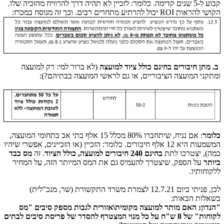
קבוע ל-5 שנים קדימה. כלומר: לזכיין לא תהיה דרך להרוויח מהזכיה שלו.
הקושי להראות ROI יכול להרתיע מתחרים רבים. וכך זה מנוסח במכרז:
ב. מתן חיבורים בחינם כולל ציוד למועצה
(לא ברור למי: רק למועצה
ומתקני המועצה הציבוריים, או גם לראשי המועצה בבתיהם?):
כלומר
: אם נניח, שיתחברו 80% מכלל 15 אלף בתי אב בתחומי המועצה,
המשמעות היא 12 אלף חיבורים. כלומר: הזכיין (או הזכיינים, אפשרי שיהיו
כמה), יצטרכו לתת
בחינם 240 חיבורים למועצה, כולל הציוד
. זה
מס כבד
ביותר
על הספק, שיצטרך להעמיס גם את המס המיותר הזה, על המחיר
ללקוחותיו.
לכן, פניתי ביום 12.7.21 לצמרת משרד התקשורת (שר, מנכ"לית)
בשאלות הבאות:
"הנדון: האם מותר למועצה מקומית\אזורית לגבות מספק סיבים "מס
לקוחות" של 8 ש"ח על כל מנוי המצטרף להסדר של פריסת סיבים לבתים