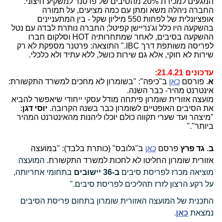
המגעים למכירת 20% מהסיבים של פרטנר למשקיע חיצוני.
החברה ניהלה משא ומתן עם כמה מציעים, על תמורה
אופציונלית של לפחות 550 מיליון שקל - בין המתעניינים
בהשקעה היו כלל וג'נריישן קפיטל; החברה נותרת לבדה עם נטל
ההשקעה בסיבים, לאחר שמתחרותיה HOT וסלקום חברו
לפריסה משותפת דרך IBC." התוצאה: פרטנר מספקת לא רק
שירות לא חוקי, אלא גם שירות כושל, ללא עתיד ולא כלכלי.
עדכונים 21.4.21
:
א
. פורסם
כאן
ב"כיפה": "בשומרון לא מחכים למשרד התקשורת:
אינטרנט מהיר- כבר השנה.
מועצה אזורית שומרון פיתחה מודל עסקי ייחודי שיאפשר להביא
את הסיבים האופטיים לשומרון כבר בשנה הקרובה.
יוסי דגן
:
"מיצהר ועד שערי תקווה כולם יוכלו ליהנות מהאינטרנט המהיר
ביותר"."
ב
.
גד פרץ
פרסם
כאן
ב"גלובס" (כותרת בלבד): "במועצה
אזורית שומרון החליטו לא לחכות למשרד התקשורת.
המועצה
מוציאה מכרז לפריסת סיבים
ב-36 יישובים
בתחומי אחריותה,
על רקע הרצון לזרז תהליכים לפריסת סיבים."
התכנית של המועצה האזורית שומרון בתחום פריסת הסיבים
נמצאת
כאן
.