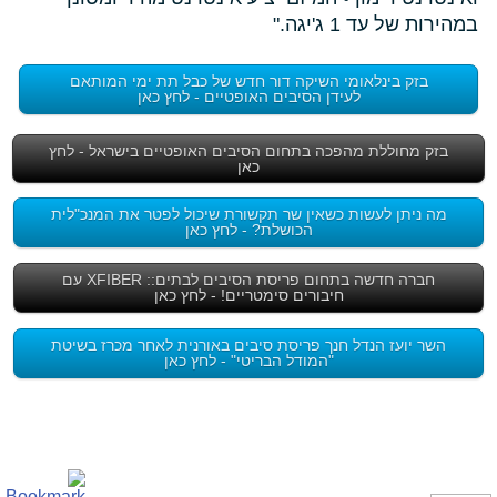
במהירות של עד 1 ג'יגה."
בזק בינלאומי השיקה דור חדש של כבל תת ימי המותאם
לעידן הסיבים האופטיים - לחץ כאן
בזק מחוללת מהפכה בתחום הסיבים האופטיים בישראל - לחץ
כאן
מה ניתן לעשות כשאין שר תקשורת שיכול לפטר את המנכ"לית
הכושלת? - לחץ כאן
חברה חדשה בתחום פריסת הסיבים לבתים:: XFIBER עם
חיבורים סימטריים! - לחץ כאן
השר יועז הנדל חנך פריסת סיבים באורנית לאחר מכרז בשיטת
"המודל הבריטי" - לחץ כאן