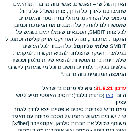
האדן השלישי – האנשים, אנשי נווה מדבר המדהימים
שתמכו בנו לאורך כל הדרך, צוות משכ"ל על ניהול
מקצועי של הפרויקט, מנהלי בתי הספר והמסגדים
שאפשרו לנו להתקין על המבנים את המערכת וכמובן
לכל צוות SMBIT, הטכנאים שעמלו ימים בשמש על
התקנות מורכבות, מנהל הפרויקט
אריק קליפה
וסמנכ"ל
SMBIT
שלומי פליוקטל
. כל הכבוד לכל העושים
במלאכה והעיקר שהצלחנו להביא תקשורת למקומות
שלא היתה בהם אפשרות להוציא שיחת טלפון ועכשיו
גולשים בכיף, תלמידים תושבים וכל מי שמזדמן ליישובי
המועצה המקומית נווה מדבר."
עדכון 31.8.21
:
גיא לוי
פרסם ב"ישראל
היום"
כאן
(כותרת בלבד): "הסיב האופטי מגיע לגוש
עציון.
מיזם חדש לפריסת סיבים אופטיים ייצא לדרך לאחר
ש-7 ישובים מהגוש חתמו על הסכם פריסה עם תאגיד
משותף שכולל את חברות טלראן, אקספייבר [Xfiber]
ואינטרנט רימון • המיזם יציע אינטרנט מהיר ומסונן