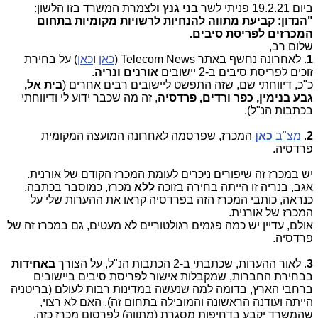
ביום 19.2.21 פניתי לשר
בני גנץ ו
לצמרת המשרד בזו הלשון:
"הנדון: קביעת מתווה להנחיות לרשויות מקומיות בתחום
המכרזים לפריסת סיבים.
שלום רב,
1
. לאחרונה נחשף באתר
Telecom News
(
כאן
ו
כאן
) על בחירת
זוכים לפריסת סיבים ב-2 יישובים
אורנים ונריה
.
כ"כ, דיווחתי שם, שזה התפשט ליישובים רבים אחרים (
בית אל,
גבע בנימין, כפר ורדים, פרדסיה
, זה מה שכבר ידוע לי ודיווחתי
בכתבות הנ"ל).
2
.
מצ"ב
כאן
המכרז, שפרסמה לאחרונה המועצה המקומית
פרדסיה.
יש במכרז זה שיפורים ניכרים לעומת המכרז הקודם של אורנית.
אגב, בנריה זו הייתה בחירה בזוכה
ללא
מכרז, כמוסבר בכתבה.
כנראה, כותבי המכרז הזה בפרדסיה קראו את ההערות שלי על
המכרז של אורנית.
אולם, עדיין יש כמה פגמים רגולטוריים לא מעטים, גם במכרז זה של
פרדסיה.
3
. לאור ההערות, שכתבתי ב-2 הכתבות הנ"ל, על הצורך
באחידות
בבחירת החברות, שמקבלות אישור לפריסת סיבים ביישובים
ברחבי הארץ, בדומה למה שנעשה במדינות רבות לעולם (בריטניה
הייתה ועודנה הראשונה והמובילה בתחום זה), האם לא רצוי,
שהמשרד יקבע בדחיפות מסגרת (מתווה) לפרסום מכרז כזה,