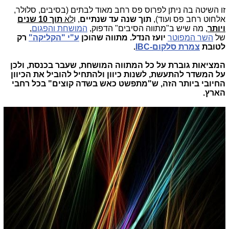
זו השיטה בה ניתן לפרוס פס רחב מאוד לבתים (בסיבים, סלולר,
אלחוט רחב פס ועוד),
תוך שנה עד שנתיים
, ו
לא
תוך 10 שנים
ויותר
, מה שיש ב"מתווה הסיבים" הדפוק,
המושחת והפגום
,
של
השר המפוטר
יועז הנדל. מתווה שהוכן
ע"י "הקליקה"
רק
לטובת
צמרת סלקום-IBC
.
המציאות גוברת על כל המתווה המושחת, שעבר בכנסת, ולכן
על המשדר להתעשת, לשנות כיוון ולהתחיל להוביל את הכיוון
החיובי ביותר הזה, ש"מתפשט כאש בשדה קוצים" בכל רחבי
הארץ.