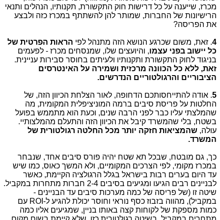
מכרז, שייענה על כל דרישות חוק התקשורת, תקנותיו, הנהלים ותנאי
הרישיונות של החברות, שמותר להן להשתתף במכרז כזה ולבצע
את הפריסה?
4
. זאת, משום שכרגע הנושא הזה מתנהל לפי
הראות הפרטית של
כל יישוב בפני עצמו
, והיועצים שלו, שמנסחים מכרז - לפעמים
בניגוד לחוק התקשורת ותקנותיו ולעיתים בחוסר סבירות עניינית.
זאת, ללא כל הכוונה מרכזית ושמירה על האינטרסים
הציבוריים והרגולטוריים הנדרשים.
5
. אודה להתייחסותכם הדחופה, לאור הצלחת הכיוון הזה, של
החלטות על פריסת סיבים ברמה המוניציפלית המקומית, מה
שהמלצתי עליו כבר לפני הרבה שנים, וכעת הוא מתממש בפועל
בשטח, בלי שהמשרד קיבל את הכיוון הזה והתעלם מהמלצותיי.
עולה,
שהמציאות חזקה יותר מכל החלטה רגולטורית של
המשרד.
כך, גם מובטח, שבכל תא שטח יהיה פורס סיבים אחד, שנבחר
במכרז מקומי, לפי הצרכים המקומיים, ולא המשך כאוס, כמו שיש
עד היום בערים רבות בישראל בגלל הרגולציה הקיימת, כאשר
לבניינים רבים הגיעו ומגיעים בסיבים 2-4 חברות מתחרות במקביל.
שיטה זו (של פריסה של כמה מערכות סיבים עד הבניינים -
במקביל), מהווה בזבוז כסף נוראי וחוסר יכולת להגיע ל-
ROI
עם
כמות מספקת של לקוחות קצה באותו בניין, שמגיעים אליו כמה
מתחרים במקביל, בשיטה רגולטורית כזו, שלא קיימת בשום מקום