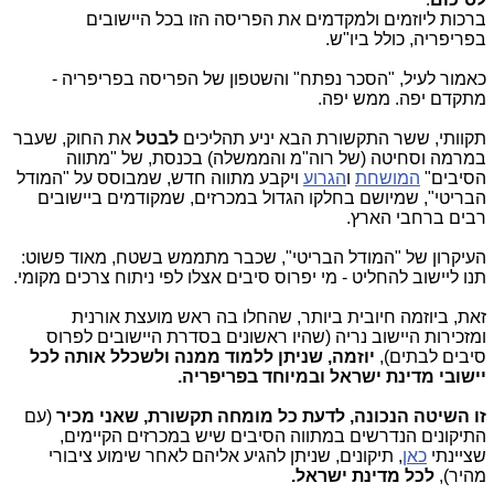
ברכות ליוזמים ולמקדמים את הפריסה הזו בכל היישובים
בפריפריה, כולל ביו"ש.
כאמור לעיל, "הסכר נפתח" והשטפון של הפריסה בפריפריה -
מתקדם יפה. ממש יפה.
תקוותי, ששר התקשורת הבא יניע תהליכים
לבטל
את החוק, שעבר
במרמה וסחיטה (של רוה"מ והממשלה) בכנסת, של "מתווה
הסיבים"
המושחת
ו
הגרוע
ויקבע מתווה חדש, שמבוסס על "המודל
הבריטי", שמיושם בחלקו הגדול במכרזים, שמקודמים ביישובים
רבים ברחבי הארץ.
העיקרון של "המודל הבריטי", שכבר מתממש בשטח, מאוד פשוט:
תנו ליישוב להחליט - מי יפרוס סיבים אצלו לפי ניתוח צרכים מקומי.
זאת, ביוזמה חיובית ביותר, שהחלו בה ראש מועצת אורנית
ומזכירות היישוב נריה (שהיו ראשונים בסדרת היישובים לפרוס
סיבים לבתים),
יוזמה, שניתן ללמוד ממנה ולשכלל אותה לכל
יישובי מדינת ישראל ובמיוחד בפריפריה.
זו השיטה הנכונה, לדעת כל מומחה תקשורת, שאני מכיר
(עם
התיקונים הנדרשים במתווה הסיבים שיש במכרזים הקיימים,
שציינתי
כאן
, תיקונים, שניתן להגיע אליהם לאחר שימוע ציבורי
מהיר),
לכל מדינת ישראל.