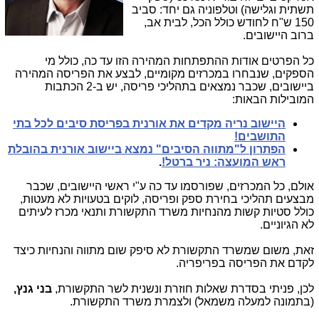
תשתית וגלישה) וטלפוניה גם יחד: סביב
150 ש"ח לחודש כולל הכל, לבית אב,
ברוב היישובים.
כל הפרטים אודות ההתפתחות המהירה הזו עד כה, כולל מי
הספקים, שנבחרו במכרזים מקומיים, לבצע את הפריסה המהירה
ביישובים, שכבר נמצאים בתהליכי פריסה, יש ב-2 הכתבות
המובילות הבאות:
היישוב נריה מקדים את אורנית בפריסת סיבים לכל בתי
התושבים!
הפתרון ל"מתווה הסיבים" נמצא ביישוב אורנית בהובלת
ראש המועצה: ניר ברטל!
.
אולם, כל המכרזים, שפורסמו עד כה ע"י ראשי היישובים, שכבר
מבצעים תהליכי בחירת ספק ופריסה, לוקים בטעויות לא מעטות,
כולל סטיות קשות מהנחיות משרד התקשורת ותנאי מכרז לעיתים
לא הגיוניים.
זאת, משום שמשרד התקשורת לא סיפק שום מתווה והנחיות כיצד
לקדם את הפריסה בפריפריה.
לכן, פניתי בסדרת שאלות חוזרת ונשנית לשר התקשורת,
בני גנץ,
(בתמונה למעלה משמאל) ולצמרת משרד התקשורת.