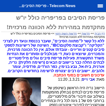
Telecom News - פריסת הסיבים...
פריסת הסיבים בפריפריה כולל יו"ש
מתקדמת במהירות ללא הכוונה מרכזית!
דף הבית
>>
חדשות
>>
חדשות השוק הקווי
>> פריסת הסיבים בפריפריה כולל יו"ש
מתקדמת במהירות ללא הכוונה מרכזית!
ללא כל קשר ל"מתווה הסיבים", שעבר בכנסת ונועד רק לצרכי
"הקליקה" ו"קבוצת סלקום\IBC", השיטה של רישיונות לספקי
סיבים קטנים וזריזים - עובדת! אולם, אין כל הכוונה מרכזית,
והמכרזים, שיוצאים כעת, די מבולבלים וסותרים את הנחיות
משרד התקשורת. פעילות פריסת סיבים וגלים מילימטריים
לבתים החלה כבר ביישובים הבאים (רשימה חלקית): נריה,
אורנית, בית-אל, גבע בנימין, כפר הורדים, פרדסיה, עומר
ולהבים. יישובים רבים יצטרפו לרשימה בחודשים הקרובים.
עדכונים חשובים בסוף הכתבה
.
מאת:
אבי וייס
, 1.3.21, 11:20
היישוב נריה היה הראשון בשיטפון של
פריסת סיבים לבתים (ובחלק מהמקומות
בשילוב עם חיבורי גלים מילימטריים),
ברוחבי פס של 1 גיגה לכל בית ובמחירים
אטרקטיביים לחיבורי אינטרנט (ספק