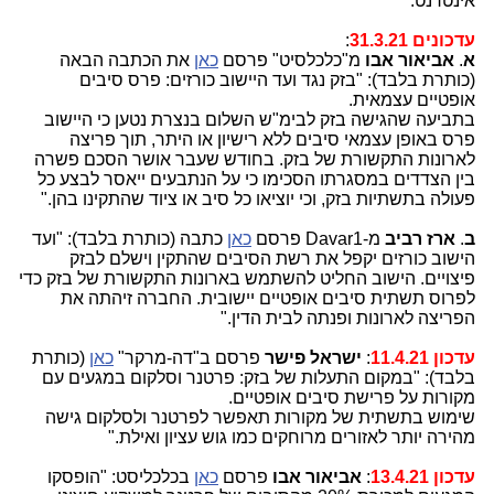
אינטרנט."
עדכונים 31.3.21
:
א
.
אביאור אבו
מ"כלכלסיט" פרסם
כאן
את הכתבה הבאה
(כותרת בלבד): "בזק נגד ועד היישוב כורזים: פרס סיבים
אופטיים עצמאית.
בתביעה שהגישה בזק לבימ"ש השלום בנצרת נטען כי היישוב
פרס באופן עצמאי סיבים ללא רישיון או היתר, תוך פריצה
לארונות התקשורת של בזק. בחודש שעבר אושר הסכם פשרה
בין הצדדים במסגרתו הסכימו כי על הנתבעים ייאסר לבצע כל
פעולה בתשתיות בזק, וכי יוציאו כל סיב או ציוד שהתקינו בהן."
ב
.
ארז רביב
מ-Davar1 פרסם
כאן
כתבה (כותרת בלבד): "ועד
הישוב כורזים יקפל את רשת הסיבים שהתקין וישלם לבזק
פיצויים. הישוב החליט להשתמש בארונות התקשורת של בזק כדי
לפרוס תשתית סיבים אופטיים יישובית. החברה זיהתה את
הפריצה לארונות ופנתה לבית הדין."
עדכון 11.4.21
:
ישראל פישר
פרסם ב"דה-מרקר"
כאן
(כותרת
בלבד): "במקום התעלות של בזק: פרטנר וסלקום במגעים עם
מקורות על פרישת סיבים אופטיים.
שימוש בתשתית של מקורות תאפשר לפרטנר ולסלקום גישה
מהירה יותר לאזורים מרוחקים כמו גוש עציון ואילת."
עדכון 13.4.21
:
אביאור אבו
פרסם
כאן
בכלכליסט: "הופסקו