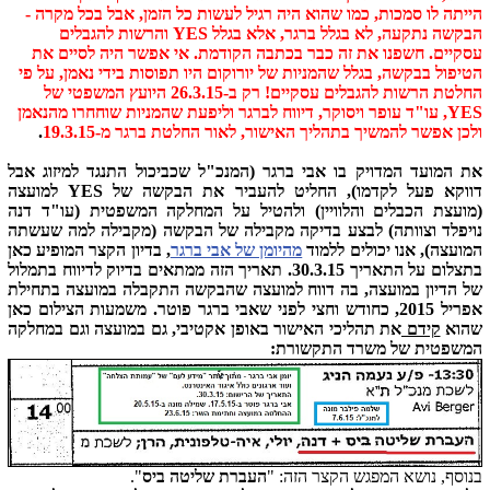
הייתה לו סמכות, כמו שהוא היה רגיל לעשות כל הזמן, אבל בכל מקרה -
הבקשה נתקעה, לא בגלל ברגר, אלא בגלל YES והרשות להגבלים
עסקיים. חשפנו את זה כבר בכתבה הקודמת. אי אפשר היה לסיים את
הטיפול בבקשה, בגלל שהמניות של יורוקום היו תפוסות בידי נאמן, על פי
החלטת הרשות להגבלים עסקיים! רק ב-26.3.15 היועץ המשפטי של
YES, עו"ד עופר ויסוקר, דיווח לברגר וליפעת שהמניות שוחחרו מהנאמן
ולכן אפשר להמשיך בתהליך האישור, לאור החלטת ברגר מ-19.3.15
.
את המועד המדויק בו אבי ברגר (המנכ"ל שכביכול התנגד למיזוג אבל
דווקא פעל לקדמו), החליט להעביר את הבקשה של YES למועצה
(מועצת הכבלים והלוויין) ולהטיל על המחלקה המשפטית (עו"ד דנה
נויפלד וצוותה) לבצע בדיקה מקבילה של הבקשה (מקבילה למה שעשתה
המועצה), אנו יכולים ללמוד
מהיומן של אבי ברגר
, בדיון הקצר המופיע כאן
בתצלום על התאריך 30.3.15. תאריך הזה ממתאים בדיוק לדיווח בתמלול
של הדיון במועצה, בה דווח למועצה שהבקשה התקבלה במועצה בתחילת
אפריל 2015, כחודש וחצי לפני שאבי ברגר פוטר. משמעות הצילום כאן
שהוא
קידם
את תהליכי האישור באופן אקטיבי, גם במועצה וגם במחלקה
המשפטית של משרד התקשורת:
בנוסף, נושא המפגש הקצר הזה: "
העברת שליטה ביס
".