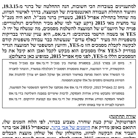
למתעניינים בעובדות הכי חשובות, הנה ההחלטה של ברגר מ-19.3.15,
ותיעוד התחלת העבודה האינטנסיבית של המועצה, בדרך לאישור המיזוג,
מה שהחל בתחילת אפריל 2015, כשעדיין ברגר מנכ"ל. הוא היה מנכ"ל
עד מחצית מאי 2015 (רקע קצר למי שלא מכיר תהליכים רגולטוריים:
פנייה של היועמ"ש של המועצה להשלמת מסמכים, מה שנשלח על ידו ל-
YES או בשמה הרשמי בכתובים: די.בי.אס., היא עניין שגרתי בבדיקות
משפטיות וזה מעיד "כאלף עדים" שנעשתה כבר עבודה משפטית קודם
לבקשה לקבלת מסמכים הזו מ-YES, והיועץ המשפטי של המועצה הגדיר
במדויק ל-YES אילו מסמכים הוא מבקש לקבל ואכן הוא קיבל את כל
המסמכים הללו מ-YES, לפני סוף אפריל 2015, כמופיע כאן בתצלום):
שורה תחתונה
:
הפרוטוקול, שרק כעת שוחרר, מצביע בברור, לפי הלוח הזמנים שלו,
התואם באופן מדויק את
היומנים של אבי ברגר
, שבאפריל 2015 אבי ברגר
העביר את הבקשה למיזוג, מהשולחן שלו אל שולחן מועצת הכבלים