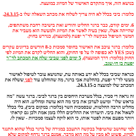
בנושא הזה, איך מתקדם האישור של המיזוג במועצה.
כלומר: ביבי בכלל לא היה צריך לשלוח את מכתב השאלה שלו ב-
24.3.15
.
6. ימים קודם, כבר ברגר החליט והודיע זאת בישיבה רחבת משתתפים,
שהייתה אצלו, שאין בעיה לאשר את המיזוג ולמעשה הוא מעביר את
המשך הטיפול בבקשה לד"ר יפעת (למועצה), כנדרש בחוק.
כלומר: ברגר עיכב את האישור בחוסר סמכות כ-8 חודשים בדיונים עקרים
(שכן YES לא כפופה לו על פי החוק), והוא החליט לקדם את המיזוג לפי
החוק (כלומר: דרך המועצה),
5 ימים לפני שביבי שלח את המכתב לד"ר
יפעת בן חי-שגב.
כנראה שביבי בכלל לא ידע באותה עת, שהנושא עובר לטיפול לאישור
מעשי לד"ר יפעת, בהחלטת אבי ברגר, מה שהוחלט עוד
לפני
ששלח את
המכתב שלו למועצה ב-24.3.15.
זה נראה די סביר, בגלל מערכת היחסים בין ברגר לביבי. ברגר עשה "מה
בראש שלו" ומיעט לעדכן את ביבי מה הוא עושה ומחליט. הוא היה
מחליט הרבה החלטות, שבסמכות השר (כלומר: במקום ביבי), בלי בכלל
לשאול את ביבי. תיעדתי את ההליכים הללו בזמן אמת ולכן גם קראתי
ויותר מפעם אחת לפטר אותו, כי הוא לוקח לעצמו סמכויות - שאין לו.
למי שחושב שהטיפול בבקשה התעכב במגירה של ברגר בגלל שהוא התנגד
למיזוג, פשוט לא מבין על מה הוא מדבר. אמנם ברגר נדחף למקום שלא