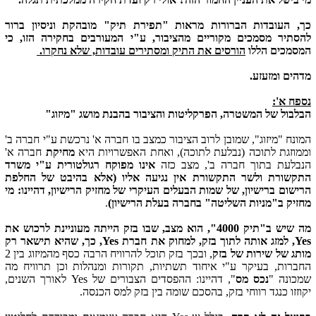
כך, העובדות הברורות מראות "תפירת תיק" מובהקת וניסיון ברור
להסתיר מסמכים מקוריים מהציבור, ע"י המעורבים בחקירה הזו, כי
המסמכים הללו
הורסים את התיק ומסתירים עובדות, שלא נחקרו.
מדהים ומזעזע.
נספח א':
הבלבול של המשטרה, הפרקליטות והציבור בהבנת מושג "מיזוג"
המונח "מיזוג", שמובן לרוב הציבור כמצב בו חברה א' נרכשת ע"י חברה ב'
וממוזגת לתוכה (נבלעת לתוכה), ואחת האפשרויות היא
מחיקת
חברה א'
הנבלעת בתוך חברה ב', מצב כזה
אינו מפוקח רגולטורית ע"י משרד
התקשורת ולשר התקשורת אין נגיעה אליו (אלא בהיבט של החלפת
הרישום ברישיון, של שמות הבעלים העיקרי של מחזיק הרישיון, דהיינו: מי
מחזיק ב"מניות השליטה" בחברה בעלת הרישיון)
.
מה שיש ב"תיק 4000", הוא מצב, שבו
בזק הייתה מעוניינת לרכוש את
Yes, למזג אותה לתוך בזק, למחוק את חברת Yes, כך, שהיא תישאר רק
מותג של שירות של בזק
, ובכך בזק תוכל להרוויח הרבה כסף מהמיזוג בין 2
החברות, בעיקר ע"י איחוד תשתיות, תקורות ומנהלות וכן תרוויח מה
שמכונה "
נכס מס
", דהיינו: ההפסדים הצבורים של Yes לאורך השנים,
יקוזזו כנגד רווחי בזק, בהסכם שומה בין בזק למס הכנסה.