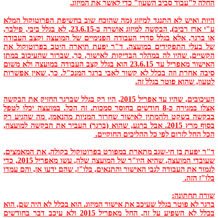
החלה ל"עבוד סביב השעון" כדי לאשר את המיזוג.
היות ואיש לא התנגד למיזוג (מה שהוכח שוב בחשיפת הפרוטוקול המלא
ע"י ארז רביב), הבקשה למיזוג אושרה ב-23.6.15, לא בגלל ביבי, פילבר,
או ברגר, אלא בגלל סדרי העבודה הפנימיים של המועצה וקצב העבודה
של בעלי התפקידים במועצה. ד"ר יפעת תיארה היטב בפרוטוקול את
הקשיים, שהיו לה במהלך הבדיקות לאישור, כך, שברור שהעיכוב במתן
האישור מאפריל עד 23.6.15 הוא בגלל קצב העבודה במועצה ולא משום
סיבה אחרת וזה בכלל לא קשור לאבי ברגר המנכ"ל. כך, שאין אפשרות
לטעון, שהוא פוטר בגלל זה.
העיכובים, שהיו עד אפריל 2015, היו רק בגלל שברגר החזיק את הבקשה
אצלו במגירה כ-8 חודשים בחוסר סמכות. זה הכל. במועצה יכלו לטפל
בבקשה בשקט ולהמתין לאישור שחרור המניות מהנאמן, מה שהגיע רק
בסוף מרץ 2015. אבל ברגע, שהוא (ברגר) העביר את הבקשה למועצה,
הכל החל לזרום לפי כל ההליכים החוקיים.
ד"ר יפעת בן חי-שגב מתארת במפורט בפרוטוקול בקולה, את המאמצים,
שעובדי המועצה, שהיא היו"ר של המועצה שלה, עשו מאפריל 2015, כדי
לגמור את העבודה לגבי האישור והתנאים, בלו"ז, שהם ידעו אז, והם עמדו
בלו"ז הזה.
שורה תחתונה:
ברגר לא פוטר בגלל שעיכב את אישור המיזוג. הוא בכלל לא היה שם, הוא
בכלל לא השפיע על זה, החל מאפריל 2015 ולא עיכב דבר בחודשים