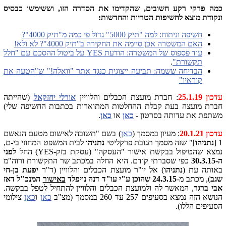
כמה פרקי רקע חשובים, שהקדימו את הסדרה הזו, וששימשו כבסיס
ונקודת מוצא לחשיפות הטריות והחדשות:
חשיפה וניתוח: למה "תיק 5000" גדול פי כמה מ"תיק 4000"?
האם המשטרה אכן סיימה את החקירה ב"תיק 4000"? לא ולא!
עוד פספוס של המשטרה: הודעת YES על ביטול ההסכם עם "חלל
תקשורת"
.
הבדיחה ששמה: תביעה ייצוגית כנגד אתר "וואלה!" ש"הטעה את
קוראיו"
עדכון 25.1.19
: חברת מועצת הכבלים והלוויין
אורלי יחזקאל
(שהייתה
חברת מועצה בעת קבלת ההחלטות המתוארות בכתבות החשיפה שלי)
משתפת את עדותה בסרטון -
כאן
או
כאן
.
עדכון 20.1.21
: מעיון במסמך (
כאן
) בשם "תשובה לאישום מטעם הנאשם
1 [
נתניהו
]" שזה מסמך תגובת פרקליטי
נתניהו
לבית המשפט המחוזי בי-ם,
נמצא שהטיפול בבקשת אישור "העסקה" (עסקת בזק-YES) החל
לפני
ה-30.3.15
כפי שסברתי קודם. היא החלה במכתב שר התקשורת ורוה"מ
באותה עת (
נתניהו
) אל יו"ר מועצת הכבלים והלוויין (ד"ר
יפעת בן-חי
שגב
), מכתב מ-
24.3.15 שהוכן ע"י עו"ד דנה נויפלד
באישור
המנכ"ל דאז
אבי ברגר
, המאשר לה ולמועצת הכבלים והלוויין להתחיל לטפל בבקשה.
הנושא הזה נמצא בסעיפים 257 עד 260 במסמך (מצ"ב
כאן
ו
כאן
צילומי
הסעיפים הללו).