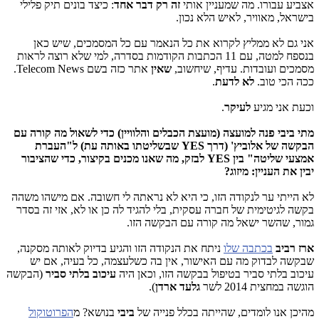
אצביע עבורו. מה שמעניין אותי
זה רק דבר אחד
: כיצד בונים תיק פלילי
בישראל, מאוויר, לאיש הלא נכון.
אני גם לא ממליץ לקרוא את כל הנאמר עם כל המסמכים, שיש כאן
בנספח למטה, עם 11 הכתבות הקודמות בסדרה, למי שלא רוצה לראות
מסמכים ועובדות. עדיף, שיחשוב,
שאין
אתר כזה בשם Telecom News.
ככה הכי טוב.
לא לדעת
.
וכעת אני מגיע
לעיקר
.
מתי ביבי פנה למועצה (מועצת הכבלים והלוויין) כדי לשאול מה קורה עם
הבקשה של אלוביץ' (דרך YES שבשליטתו באותה עת) ל"העברת
אמצעי שליטה" בין YES לבזק, מה שאנו מכנים בקיצור, כדי שהציבור
יבין את העניין: מיזוג?
לא הייתי ער לנקודה הזו, כי היא לא נראתה לי חשובה. אם מישהו משהה
בקשה לגיטימית של חברה עסקית, בלי להגיד לה כן או לא, אזי זה בסדר
גמור, שהשר ישאל מה קורה עם הבקשה הזו.
ארז רביב
בכתבה שלו
ניתח את הנקודה הזו והגיע בדיוק לאותה מסקנה,
שבקשה לבדוק מה עם האישור, אין בה כשלעצמה, כל בעיה, אם יש
עיכוב בלתי סביר בטיפול בבקשה הזו, וכאן היה
עיכוב בלתי סביר
(הבקשה
הוגשה במחצית 2014 לשר
גלעד ארדן
).
מהיכן אנו לומדים, שהייתה בכלל פנייה של
ביבי
בנושא? מ
הפרוטוקול