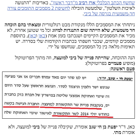
שחשף הכתב הכלכלי
ארז רביב
מ"דבר ראשון"
, באדיבות "התנועה
לאיכות השלטון", שלמעשה הובילה
לחשיפת 2 מסמכים התומכים צורה
חד-משמעית בגרסה של ביבי
.
ניתחתי את המסמכים הללו מנקודת מבט רגולטורית
ומצאתי בהם הוכחה
חד משמעית, שלא הייתה שום התנגדות למיזוג
וכל מי שטוען אחרת, לא
מכיר את המסמכים הקיימים ושנכתבו בזמן אמת (
כאן
ו
כאן
), בתוספת
מסמכים קודמים, שכבר חשפתי בכתבות הקודמות שלי בסדרה. יש
תאימות מלאה בין כל המסמכים, שנחשפו על ידי.
הנה ההוכחה,
שהייתה פנייה של ביבי למועצה
, וזה מתוך הפרוטוקול
(מופיע
פעמיים
בפרוטוקול):
פעם ראשונה
:
כאן, ד"ר
יפעת בן חי שגב
אומרת, שקיבלה פנייה של
ביבי
למועצה, ולא
אומרת
מתי
.