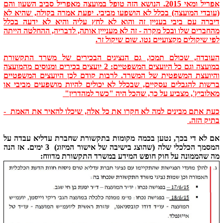
אפריל ומאי 2015. הנושא הזה טופל במועצה מאפריל סביב השעון והם
(עובדי המועצה) בכלל לא הושפעו מביבי. יפעת אמרה בקולה, שהיא לא
דיברה עם ביבי בעניין זה והוא לא לחץ עליה והיא לא ידעה בכלל
מהחברים שלו ובכל מקרה - זה לא מענייין אותה, לדבריה, ההחלטה הייתה
לפי שיקולים מקצועיים נטו. שום שיקול זר.
העובדה, שכולם תמכו, גם הנציגים הבכירים של משרד התקשורת
במועצה וגם כל היועצים המשפטיים: 2 יועצים בכירים ומנוסים מהמועצה
והיועצת המשפטית של המשרד. לרבות קודם לכן היועצים המשפטיים
ברשות להגבלים עסקיים, שבכלל לא יכולים להיות מושפעים מביבי או
מאלוביץ', מצביע על כך, שהכל היה "כשר למהדרין"
כעת אתם מבינים למה לא חקרו את כל אלה, שיכלו להאיר את האמת -
בתיק הזה.
אם לא די בכך, נטען בכמה מקומות בתקשורת שחברת עדליא עבדה על
המסמך הכלכלי שלה (שהוצג בישיבה של אישור המיזוג) 3 ימים. אז הנה
מה שהממונה על חוק חופש המידע במשרד התקשורת מדווח: