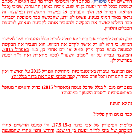
חודשיים לפני
פיטוריו
), מכתב חוקי ולגיטימי לברר מה עם האישור, מכתב
שנשלח בכלל לד"ר יפעת בן-חי שגב, מוכיח באופן חד-ערכי, שביבי (ככל
הנראה, הכרתי את הלך העניינים אז במשרד התקשורת ובמועצה, זה
נראה מאוד הגיוני בעיני), פשוט לא ידע, שהבקשה כבר מטופלת ושברגר
כבר החליט לאשר את הבקשה ולהעביר אותה לקביעת תנאים, למועצת
הכבלים והלוויין.
לכן, הסיבה לפיטורי אבי ברגר
לא יכולה להיות בגלל התנגדות שלו לאישור
המיזוג,
כי הוא לא רק אישר לקדם את המיזוג, הוא העביר את הבקשה
למועצה ממש בסוף מרץ 2015 או יום אחרי כן, ב-1
באפריל 2015
,
והמועצה עבדה על זה "סביב השעון" (ככה מתארת זאת ד"ר יפעת
בפרוטוקול).
אם המועצה עובדת באינטנסיביות מתחילת אפריל 2015 על האישור ואין
שום התנגדות והכל זורם כסדרו, ל
מה שביבי יפטר את ברגר בגלל זה?
מפטרים מנכ"ל בגלל שהכל נעשה (מאפריל 2015) כחוק והאישור מטופל
באינטנסיביות ו"סביב השעון" במועצה?
זה לא הגיוני!
ככה בונים תיק פלילי?
כלומר:
הפיטורין של אבי ברגר ב-17.5.15, היו כמעט חודשיים אחרי
המכתב של ביבי לד"ר יפעת בן חי-שגב
,
וחודש וחצי אחרי שהמועצה