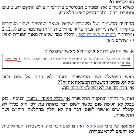
הפרקליטות)?
כשלא מכירים את המונחים הבסיסיים ברגולציית עולם התקשורת, טועים
ומטעים. ככה "נתפר התיק לאיש הלא נכון".
ההודעה הרשמית של משטרת ישראל ושאר הגורמים שהיו מעורבים
בחקירה (רשת ניירות הערך בליווי פרקליטות ת"א) פורסמה ביום 2.12.18
(מפורטת
בהודעה רשמית כאן
), וכללה
כמה שגיאות מאוד חמורות
ואציג
רק
שתיים
מהן:
א. שר התקשורת לא אישור ולא מאשר שום מיזוג:
ראש הממשלה ושר התקשורת נתניהו
לא חתם על שום מיזוג
בזק-יס
.
מהיכן המשטרה המציאה את זה??
אין דבר כזה וגם לא יכול להיות דבר כזה.
זאת, כי בחוקי ובתקנות התקשורת
אין בכלל המונח "מיזוג"
ובנוסף - בזק
בכלל לא הגישה שום בקשה לשום דבר באותה עת ולכן היא בכלל לא
קיבלה שום אישור לשום דבר וזה לא חלק מהחלטת רוה"מ ושר
התקשורת.
המסמך של ביבי
נמצא כאן
ואין בו שום דבר כזה. המשטרה והפרקליטות
לא יודעים לקרא עברית?