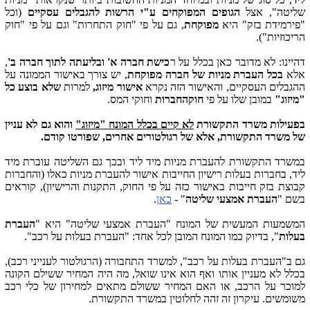
שליטה", אצל
הגופים המפוקחים ע"י הרשות להגבלים עסקיים
(וכל
"פירמידת בזק" היא
מפוקחת
, גם על פי "חוק התחרות" וגם על פי "חוק
הריכוזיות").
דהיינו: לא מדובר כאן בכלל על ר
כישת חברה א' ובליעתה לתוך חברה ב'
,
אלא
בכל העברת מניות של חברה מפוקחת
, יש צורך באישור הממונה על
ההגבלים העסקיים, והאישור הזה נקרא
אישור מיזוג,
למרות
שלא בוצע כל
"מיזוג"
במובן שלו על פי
חוק
החברות
וחוקי המס.
בפעילות משרד התקשורת
לא קיים בכלל המונח "מיזוג"
והוא גם לא עניין
של משרד התקשורת, אלא של רגולטורים אחרים,
שפורטו קודם.
במשרד התקשורת להעברת מניות מיד ליד ובכך גם השליטה עוברת מיד
ליד, בחברות בעלות רישיון החייבות אישור להעברת מניות כאלו (והחברות
קבוצת בזק חייבות באישור כזה על פי החוק, התקנות והרישיון), קוראים
בשם "
העברת אמצעי שליטה
" -
כאן
.
המשמעות המעשית של המונח "העברת אמצעי שליטה" היא "
העברת
בעלות
", בדיוק כמו המונח המובן לכל אחד: "העברת בעלות על רכב".
גם ב"העברת בעלות על רכב", למשרד התחבורה (הרגולטור לענייני רכב),
בכלל לא מעניין אותו ואף הוא אינו שואל, מה היה המחיר ששילם הקונה
למוכר על הרכב, או האם המחיר ששולם מתאים למחירון של כלי רכב
משומשים. עיקרון זה זהה לחלוטין במשרד התקשורת.