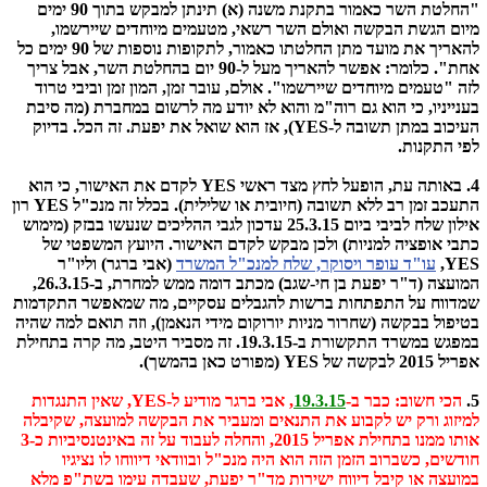
"החלטת השר כאמור בתקנת משנה (א) תינתן למבקש בתוך 90 ימים
מיום הגשת הבקשה ואולם השר רשאי, מטעמים מיוחדים שיירשמו,
להאריך את מועד מתן החלטתו כאמור, לתקופות נוספות של 90 ימים כל
אחת". כלומר: אפשר להאריך מעל ל-90 יום בהחלטת השר, אבל צריך
לזה "טעמים מיוחדים שיירשמו". אולם, עובר זמן, המון זמן וביבי טרוד
בענייניו, כי הוא גם רוה"מ והוא לא יודע מה לרשום במחברת (מה סיבת
העיכוב במתן תשובה ל-YES), אז הוא שואל את יפעת. זה הכל. בדיוק
לפי התקנות.
4. באותה עת, הופעל לחץ מצד ראשי YES לקדם את האישור, כי הוא
התעכב זמן רב ללא תשובה (חיובית או שלילית). בכלל זה מנכ"ל YES רון
אילון שלח לביבי ביום 25.3.15 עדכון לגבי ההליכים שנעשו בבזק (מימוש
כתבי אופציה למניות) ולכן מבקש לקדם האישור. היועץ המשפטי של
YES,
עו"ד עופר ויסוקר, שלח למנכ"ל המשרד
(אבי ברגר) וליו"ר
המועצה (ד"ר יפעת בן חי-שגב) מכתב דומה ממש למחרת, ב-26.3.15,
שמדווח על התפתחות ברשות להגבלים עסקיים, מה שמאפשר התקדמות
בטיפול בבקשה (שחרור מניות יורוקום מידי הנאמן), וזה תואם למה שהיה
במפגש במשרד התקשורת ב-19.3.15. זה מסביר היטב, מה קרה בתחילת
אפריל 2015 לבקשה של YES (מפורט כאן בהמשך).
5.
הכי חשוב: כבר ב-
19.3.15
, אבי ברגר מודיע ל-YES, שאין התנגדות
למיזוג ורק יש לקבוע את התנאים ומעביר את הבקשה למועצה, שקיבלה
אותו ממנו בתחילת אפריל 2015, והחלה לעבוד על זה באינטנסיביות כ-3
חודשים, כשברוב הזמן הזה הוא היה מנכ"ל ובוודאי דיווחו לו נציגיו
במועצה או קיבל דיווח ישירות מד"ר יפעת, שעבדה עימו בשת"פ מלא