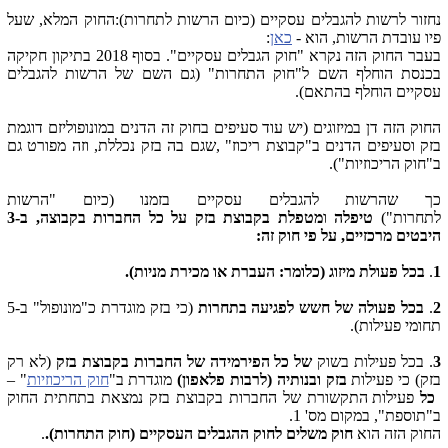
נחזור לרשות להגבלים עסקיים (כיום הרשות לתחרות):החוק המלא, שעל
פיו עובדת הרשות, הוא -
כאן
:
בעבר החוק הזה נקרא "חוק הגבלים עסקיים". בסוף 2018 בתיקון חקיקה
בכנסת הוחלף השם ל"חוק התחרות" (גם השם של הרשות להגבלים
עסקיים הוחלף בהתאם).
החוק הזה דן במיזוגים (יש עוד סעיפים בחוק זה הדנים במונופוליזם דוגמת
בזק וסעיפים הדנים ב"קבוצת ריכוז" ,שגם בה בזק נכללת, וזה מפורט גם
ב"חוק הריכוזיות").
כך שהרשות להגבלים עסקיים בזמנו (כיום "הרשות
לתחרות")
טיפלה
ו
מטפלת בקבוצת בזק על כל החברות בקבוצה, ב-3
היבטים מרכזיים, על פי חוק זה:
1
.
בכל פעולת מיזוג (כלומר: העברת או מכירת מניות).
2
.
בכל פעולה של חשש לפגיעה בתחרות
(כי בזק מוגדרת כ"מונופול" ב-5
תחומי פעילות).
3
. בכל פעילות בשוק
של
כל הפירמידה של החברות בקבוצת בזק
(לא רק
בזק) כי פעילות
בזק ובנותיה (לרבות פלאפון)
מוגדרת ב"
חוק הריכוזיות
" –
כל
פעילות התקשורת של החברות בקבוצת בזק נמצאת בתחתית החוק
ב"תוספת", במקום מס' 1.
החוק הזה הוא
חוק משלים לחוק ההגבלים העסקיים (חוק התחרות).
.