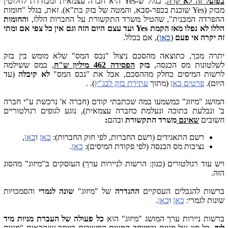
בפועל זה
לא קרה
, בגלל ש-Yes היא חברה עצמאית ומבודדת לחלוטין
מבזק (Yes שוכנת בכפר-סבא, והמטה של בזק בת"א). זאת, בגלל "חומות
ההפרדה המבנית", שהטיל משרד התקשורת על החברות הללו,
והחומות
הללו
לא נפלו מאז הקמת Yes ועד עצם היום הזה וגם אין כל צפי אם ומתי
זה יקרה אי פעם
(
כאן
), אם בכלל.
יתרה מכך, כתוצאה מהסכם ניצול "נכס המס" שלא מומש בין בזק
לשלטונות מס הכנסה,
בזק
הפסידה 462 מיליון ש"ח
, במס ששילמה
לרשות המיסים כחלק מההסכם, אבל את "נכס המס"
לא קיבלה
(עד
היום).
פרטים כאן
(מתוך
עתירת בזק לבג"ץ
). .
המושג "מיזוג" כמשמעו במה שכתבתי קודם (חברה א' נרכשת ע"י חברה
ב' ונבלעת בתוכה ונעלמת כחברה עצמאית), נוגע לגופים רגולטוריים
חשובים
שאינם
משרד התקשורת
ובהם
:
רשם התאגידים (רשם החברות, לפי חוק החברות):
כאן
ו
כאן
,
נציבות מס הכנסה (לפי פקודת המיסים):
כאן
.
ויש עוד רגולטורים (כגון: הרשות לניירות ערך) העוסקים ב"מיזוג" מהסוג
הזה.
ברשות להגבלים העסקיים
ההגדרה
של "מיזוג"
שונה לגמרי
והסמכויות
שונות לגמרי:
כאן
ו
כאן
.
ברשות ניירות ערך המושג "מיזוג" הוא
כל פעולה של העברת מניות מיד
ליד
, כל סוג של מניות ובמיוחד המניות החשובות ביותר שנקראות "מניות