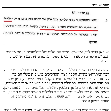
פעם שנייה
:
יש כאן קושי לוגי, למי שלא מכיר התנהלות של רגולטורים דוגמת מועצת
הכבלים והלוויין. הקטע הזה בסופו מנוסח בלשון עתיד, בעוד שדנים בו
בהווה.
מי שלא בקי בתהליכים הללו יכול להתבלבל, איך מדברים בלשון עתיד על
דבר המתרחש בהווה. הסבר קצר: התהליכים בישיבות כאלו הם כך:
לקראת כל דיון רשמי, כל המשתתפים מקבלים זימון לישיבה, זימון שיש בו
את סדר היום לישיבה. בתחילת הישיבה, מזכיר הישיבה או יו"ר הישיבה,
מקריא את סדר היום מתוך המסמך, שנשלח למוזמנים. ככה זה עובד. לכן,
רואים את זה כאן בלשון עתיד ("חוו"ד כלכלית תישלח לקראת הדיון"), כי
פשוט מקריאים את סדר היום, שנשלח למשתתפים לפני הישיבה וזה
מנוסח בלשון עתיד.
העיקר: בסדר היום הזה שוב מוזכר, שיש פניית השר (
ביבי
) אבל לא כתוב