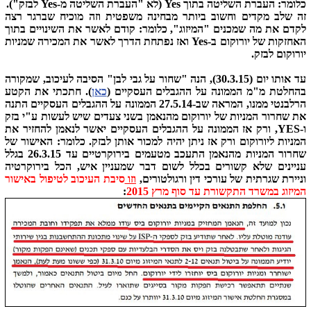
כלומר: העברת השליטה בתוך Yes
(לא "העברת השליטה מ-Yes לבזק").
זה שלב מקדים וחשוב ביותר מבחינה משפטית וזה מוכיח שברגר רצה
לקדם את מה שמכנים "המיזוג", כלומר: קודם לאשר את השינויים בתוך
האחזקות של יורוקום ב-
Yes
ואז נפתחת הדרך לאשר את המכירה שמניות
יורוקום לבזק.
עד אותו יום (30.3.15), הנה "שחור על גבי לבן" הסיבה לעיכוב, שמקורה
בהחלטת מ"מ הממונה על ההגבלים העסקיים (
כאן
). חתכתי את הקטע
הרלבנטי ממנו, המראה שב-27.5.14 הממונה על ההגבלים העסקיים התנה
את שחרור המניות של יורוקום מהנאמן בשני צעדים שיש לעשות ע"י בזק
ו-YES, ורק אז הממונה על ההגבלים העסקיים יאשר לנאמן להחזיר את
המניות ליורוקום ורק אז ניתן יהיה למכור אותן לבזק. כלומר: האישור של
שחרור המניות מהנאמן התעכב מטעמים בירוקרטיים עד 26.3.15 בגלל
עניינים שלא קשורים בכלל לשום דבר שמעניין איש, הכל בירוקרטיה
וניירת שגרתית של עורכי דין ורגולטורים,
וזו
סיבת העיכוב לטיפול באישור
המיזוג במשרד התקשורת עד סוף מרץ 2015
: