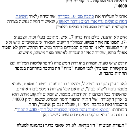
הראיות הכי מוצקות - ל"קבירת תיק
4000".
אתמול העליתי את
כתבה מס' 10 בסדרה
, שהוכיחה (לאור
חשיפת
הפרוטוקולים ע"י
ארז רביב
מדבר ראשון
), שאישור המיזוג נעשה
בצורה
מקצועית ויסודית במועצת הכבלים והלוויין
.
איש לא התנגד, כולם (היו בדיון 17 איש, מתוכם בעלי זכות הצבעה:
-7),
תמכו פה אחד במיזוג
ובמהלך הדיונים המאוד אינטנסיביים איש (לא
יו"ר המועצה ולא 3 החברים הבכירים ביותר ממשרד התקשורת)
לא הזכיר
אפילו ברמז
, שהייתה
איזו התנגדות לאישור מצד מישהו, מתישהו.
יודגש שיש טעות חמורה בהגדרת המשטרה (והפרקליטות המלווה וגם
בתקשורת ובציבור) לגבי המונח "מיזוג" וזה מוסבר בהרחבה בנספח
תחתית כתבה זו.
לאחר עיון נוסף בפרוטוקול, מצאתי בו "תעודת ביטוח"
נוספת
, שהיא
מסמר נוסף ו"יצוק בטון", שתואם לכל עשרות המסמכים האחרים,
שחשפתי בכל הכתבות הקודמות, מסמר, שהמקום לתקוע אותו, הוא
ב"ארון הקבורה" של התיק התפור וחסר הבסיס, ששמו "תיק 4000".
פרסמתי זאת בכתבה מס' 11, שעלתה גם כן אתמול, תחת
הכותרת: "
נמצא מסמר נוסף בארון הקבורה של תיק 4000 התפור
".
הכתבה הזו היא הרקע המקדים לחשיפה שיש כאן.
"תעודת הביטוח" הזו מראה, לא רק שאבי ברגר (בתמונה למעלה