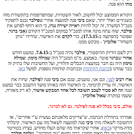
מתי
הוא פנה.
הקורא הממוצע יכול לחשוב, לאור השטויות, שמתפרסמות בתקשורת מזה
כשנתיים ואולי יותר, שאם
ביבי
פנה למועצה אחרי ש
פילבר
נכנס לתפקיד
מנכ"ל המשרד, זה יכול להיות
ראייה ישירה נגדו,
כי הוא דוחף לפתע את
פילבר
, שזה עתה מינה אותו למנכ"ל במקום המנכ"ל הקודם (
אבי ברגר
,
שפוטר בהפתעה ב-
17.5.15
), כדי
לקדם
את האישור, שידידו "נותן
השוחד"
אלוביץ'
- מבקש ממנו.
רק לשם הדיוק ההיסטורי,
פילבר
נהיה מנכ"ל ב-
7.6.15
, כמעט חודש
אחרי
ש
ברגר
פוטר. באמצע, מ"מ המנכ"ל היה
שמילה מימון
.
שמילה
מימון
היה גם חבר במועצת הכבלים והלוויין, ועל החשיבות שלו בתיק זה
כבר עמדנו ב
כתבה הקודמת
ובכתבות קודמות נוספות, למשל
כאן
.
ארז רביב
לפני
, וגם אני, טוענים, שגם אם
ביבי
פנה ל
פילבר
, שיזרז את
האישור, זה עדיין לגיטימי, כי האישור הזה באותו מועד התעכב כבר כמעט
שנה
וזה לא סביר לעכב תשובה לכל אחד המבקש אישור
, לא רק מאזרח,
ששמו במקרה
שאול אלוביץ'
.
אולם, ביבי בכלל לא פנה לפילבר. גם לא לברגר.
אמרתי בתחילת הכתבה, ש"צדיקים מלאכתם נעשית ע"י אחרים", אז
התשובה לשאלה מתי
ביבי
פנה למועצה לשאול מה עם האישור, קיבלתי
מדה-מרקר (
כאן
), אחרי שקראתי מה שהם העלו מחדש, בציוץ בטוויטר
(הטוויטר זה כלי מאוד מסוכן. ככה נחשף "עד המדינה",
שלמה פילבר
,