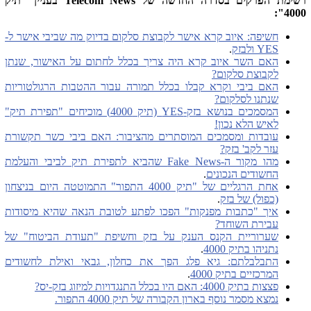
רשימת הפרקים בסדרה החדשה של Telecom News בעניין "תיק
4000":
חשיפה: איוב קרא אישר לקבוצת סלקום בדיוק מה שביבי אישר ל-
YES ולבזק
.
האם השר איוב קרא היה צריך בכלל לחתום על האישור, שנתן
לקבוצת סלקום?
האם ביבי וקרא קבלו בכלל תמורה עבור ההטבות הרגולטוריות
שנתנו לסלקום?
המסמכים בנושא בזק-YES (תיק 4000) מוכיחים "תפירת תיק"
לאיש הלא נכון!
עובדות ומסמכים המוסתרים מהציבור: האם ביבי כשר תקשורת
עזר לקב' בזק?
מהו מקור ה-Fake News שהביא לתפירת תיק לביבי והעלמת
החשודים הנכונים
.
אחת הרגליים של "תיק 4000 התפור" התמוטטה היום בניצחון
(כפול) של בזק
.
איך "כתבות מפנקות" הפכו לפתע לטובת הנאה שהיא מיסודות
עבירת השוחד?
שערוריית הקנס הענק על בזק וחשיפת "תעודת הביטוח" של
נתניהו בתיק 4000
.
התבלבלתם: גיא פלג הפך את כחלון, גבאי ואילת לחשודים
המרכזיים בתיק 4000
.
פצצות בתיק 4000: האם היו בכלל התנגדויות למיזוג בזק-יס?
נמצא מסמר נוסף בארון הקבורה של תיק 4000 התפור.