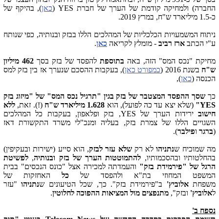
החברה) ולמחיקה קודמת של הערך של חברת YES (
כאן
), בהיקף של
כ-1.5 מיליארד ש"ח, במרץ 2019.
ניתוח המשמעויות הכלכליות של המהלכים הללו בבזק ובנותיה, כפי שנותח
ע"י הכתב
ארז רביב
- מומלץ לקריאה
כאן
.
מחיקת "נכס המס" הזה, באה
בתוספת
להפסד של בזק בסך
462 מיליון
ש"ח
בשנת 2016 (
כמפורט כאן
), בעקבות ההסכם שנערך אז בין בזק למס
הכנסה (
כאן
),
כך
שסך ההפסד המצטבר של בזק בגין "תרגיל נכס המס" של "מיזוג בזק
YES"
(שלא יצא עד כה לפועל), הוא
1.628 מיליארד ש"ח
(!). זאת,
ללא
חישוב
ירידות הערך של YES, בזק ופלאפון, בעקבות כל המהלכים
השגויים הללו של צמרת בזק, בעליה ומנכ"לי משרד התקשורת דאז
(
ברגר
ו
פילבר
).
מה שמוכיח ש
נתניהו
לא רק
שלא עזר לבזק
, הוא סייע (ישירות ובעקיפין)
בהחלטותיו ובהסכמותיו,
להתמוטטות הערך של בזק ובנותיה
,
לפשיטת
הרגל של "פירמידת בזק"
והעמדתה למכירה אצל "כונס הנכסים" בבית
המשפט המחוזי בת"א ולהפסד של
כל
האחזקות של
משפחת
אלוביץ'
ב"פירמידת בזק". כך, שכל הטיעונים ש
נתניהו
"עזר
ל
אלוביץ'
ובזק",
מתנפצים מול המציאות ההפוכה לחלוטין
.
נספח ב'