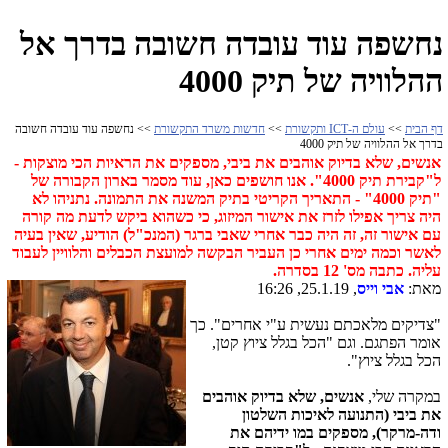
נחשפה עוד עובדה חשובה בדרך אל
ההלוויה של תיק 4000
דף הבית
>>
עולם ה-ICT ותקשורת
>>
חדשות משרד התקשורת
>> נחשפה עוד עובדה חשובה
בדרך אל ההלוויה של תיק 4000
אנשים, שלא בדיוק אוהבים את ביבי, מספקים את הראיות הכי מוצקות -
ל"קבירת תיק 4000".
אנו חושפים כאן, עוד מסמר בארון הקבורה של
"תיק 4000" - התאריך הקריטי בתיק המשנה את התמונה. נתניהו לא
היה צריך אפילו לזרז את אישור המיזוג, כי כשהוא ביקש לדעת מה קורה
עם אישור זה, זה היה כבר אחרי שאבי ברגר (המנכ"ל) הודיע, שאין בעיה
לאשר וכמה ימים אחרי כן העביר הבקשה למועצת הכבלים והלוויין לעבוד
עליה. כתבה מס' 12 בסדרה.
מאת:
אבי וייס
, 25.1.19, 16:26
"צדיקים מלאכתם נעשית ע"י אחרים". כך
אומר הפתגם. וגם "הכל בגלל ציוץ קטן,
הכל בגלל ציוץ".
במקרה שלי,
אנשים, שלא בדיוק אוהבים
את ביבי (התנועה לאיכות השלטון
ודה-מרקר), מספקים במו ידיהם את