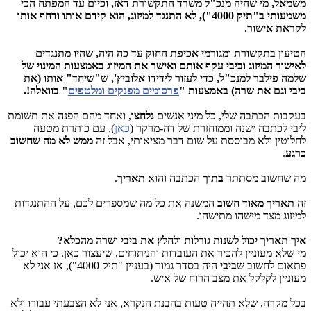
משמאל, מי שהיה מנכ"ל משרד התקשורת דאז, וכיום עד המפתח הכי
משמעותי ב"תיק 4000"), לא התנגד למיזוג, הוא קידם אותו ודחף אותו
לקראת אישור.
הטיעון בתקשורת ומגורמי אכיפת החוק עד כה היה, שהיו מתנגדים
לאישור המיזוג וביבי עקף אותם ואישר את המיזוג באמצעות המינוי של
שלמה פילבר למנכ"ל, כדי לעזור לידידו אלוביץ', ש"שיחד" אותו (את
ביבי וגם את שרה) באמצעות "
פרסומים מפנקים ומלטפים
" בוואלה!.
בעקבות הכתבה שלי, כל מיני אנשים
נלחצו
, ואחד מהם הפנה את תשומת
ליבי לכתבה ישנה וממוחזרת של דה-מרקר (
כאן
), עם כותרת מטעה
לחלוטין ולא מבוססת על שום דבר מציאותי, אבל זה
ממש לא מה שחשוב
כרגע
.
מה שחשוב מסתתר
בתוך
הכתבה והוא
תאריך
.
זה
תאריך מאוד חשוב
המשנה את כל מה שמספרים לכם, על ההתנגדות
למיזוג מצד מישהו מתישהו.
איך תאריך יכול לשנות גורלות ולחלץ את ביבי ושרה מהכלא?
מי שלא מעוניין להכיר את העובדות והניתוחים, שיעצור כאן. כי הוא יכול
פתאום לחשוב ש
ביבי
היה בסדר גמור (בעניין "תיק 4000"), אז אני לא
מעוניין לקלקל את מצב הרוח של איש.
בכל מקרה, שלא תהייה טעות בהבנת הנקרא, אני לא הצבעתי עבורו ולא