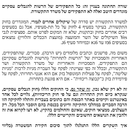
שורה תחתונה בעניין זה:
כל התפקידים של הרשות להגבלים עסקיים
מוגדרים היטב ואלה לא התפקידים של משרד התקשורת
.
למשרד התקשורת יש סדרה של
שיקולים אחרים לגמרי
, המוגדרים בחוק
התקשורת, בעיקר בסעיף 4 לחוק על כל תת-סעיפיו, אבל גם בסעיפים
רבים אחרים בחוק ובתקנות, שלא זה המקום לפרט אותם. ספציפית לגבי
Yes השיקולים של השר והמועצה (מועצת הכבלים והלוויין) נמצאים
בסעיפים 6מו עד 6נא ובמיוחד סעיף 6נ.
משום מה, פרשנים וכתבים מלומדים (יש הרבה), סבורים, שהתפקידים,
האחריות והסמכויות של "הרשות לתחרות" (הרשות להגבלים עסקיים)
הם התפקידים, הסמכויות והאחריות של משרד התקשורת ושר
התקשורת
,
ובכלל זה כפי שציינתי: לפקח על העברת מניות לרבות "מניות
שליטה", לפקח על פעילות המונופול בזק אם הוא אנטי-תחרותי, לפקח על
פירמידת בזק כ"קבוצה ריכוזית" - אם היא פוגעת בתחרות.
זה לא רק שלא נכון,
זה שקר גס
, כי החוקים הללו (חוק הגבלים עסקיים,
שנקרא כיום חוק התחרות וגם על פי חוק הריכוזיות), גלויים לכל אחד
באינטרנט וקיימים באתר הכנסת והם כתובים בעברית והתלוו לחקיקה הזו
הרבה הסברים במהלכי החקיקה ודיונים בכנסת בהם הוסבר הכל מכל. רק
העצלנים, ממציאי חוקים, שאינם והחולמים בהקיץ, לא רצו לקרוא את זה
ולהבין את הנושאים החשובים והקריטיים הללו.
איך השקרים הללו התגלגלו לתוך סיכום חקירת המשטרה (בליווי