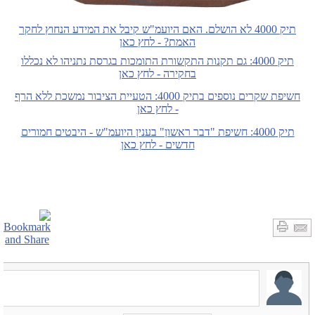
תיק 4000 לא הושלם. האם היועמ"ש קיבל את המידע הנחוץ לחקר
האמת? - לחץ כאן
תיק 4000: גם תקנות התקשורת התומכות בגרסת נתניהו לא נכללו
בחקירה - לחץ כאן
חשיפת שקרים נוספים בתיק 4000: הטעיית הציבור נמשכת ללא הרף
- לחץ כאן
תיק 4000: חשיפת "דבר ראשון" בענין היועמ"ש - היבטים חמורים
חדשים - לחץ כאן