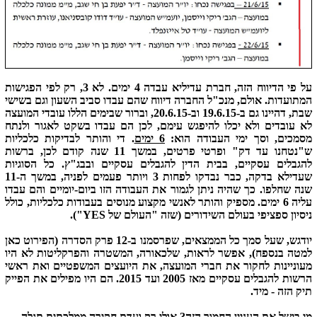
על פי הדיווח הזה, חברת עדיליא עבדה 4 ימים. לא 3, רק לפי הפגישות
המתועדות. אולם, מנכ"ל החברה דיווח שהם עבדו סביב השעון וגם בשישי
שבת, דהיינו גם ב-19.6.15 וב-20.6.15, וברור שבימים הללו עובדי המועצה
לא עובדים ולא יכלו להיפגש עימם, לכן הם עבדו בשקט לאגור ולנתח
מסמכים, וסך ימי העבודה הוא:
6 ימים
. די והותר לבדיקות כלכליות
ש"נטחנו עד דק" ופרטי פרטים, במשך 11 שנה קודם לכן, ברשות
להגבלים עסקיים, בבית הדין להגבלים עסקיים ובבג"ץ. כל הסוגיות
שעדילא בדקה, כבר נבדקו לפחות 3 ויותר פעמים לפניה, במשך ה-11
שנה שחלפו. כך שהיה ניתן לגמור את העבודה הזו ביום-יומיים והם עבדו
עליה 6 ימים. מספיק והותר לאנשי מקצוע מנוסים בעבודות כלכליות, כולל
ניסיון ספציפי בעולם השידורים (שזה "העולם של YES").
יודגש, שעל סמך כל הממצאים, שפרסמנו ב-12 פרק הסדרה (הפירוט כאן
למטה בנספח), אפשר לראות, שלכאורה, המשטרה והפרקליטות לא היו
מעוניינות לחקור את חברי המועצה, את היועצים המשפטיים ואת ראשי
הרשות להגבלים עסקיים מאז 2005 ועד 2015. הם היו מפילים את הפייק
תיק הזה - מיד.
מי בישל את העניין החמור הזה? אולי רק ועדת חקירה ממלכתית תגלה.