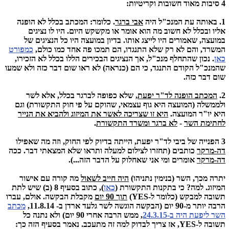
4 סיבות מאוד חשובות וקריטיות:
1. באותה עת המנכ"ל היה
אבי ברגר
. כלומר: המכתב בכלל לא הופנה
אליו ובכלל לא חשוב מה הוא אומר או מקשקש היום. היו לו נציגים
במועצה, שאמורים היו לייצג אותו. בדיון במועצה היו כל הנציגים של
המשרד, והם לא רק שלא התנגדו, הם תמכו פה אחד כמו כולם,
כמפורט
כאן
. נכון שהתחלף מנכ"ל, אך הנציגים הבכירים הללו בכלל לא הזכירו,
שהמנכ"ל הקודם התנגד, כי הם (כנראה) לא ראו שום דבר כזה ולא שמעו
שום דבר כזה.
2.
המכתב הופנה לד"ר יפעת
, שלא כפופה לברגר בכלל, אלא לשר
ולממשלה (המועצה היא גוף עצמאי, שהוקם על פי חוק התקשורת) וגם
היא יו"ר המועצה.
היא זו שצריכה לאשר את המיזוג ולהביא את הנייר
לחתימת השר
-
לא ברגר ומשרד התקשורת
.
3 הפנייה של ביבי לד"ר יפעת, הייתה בדיוק לפי החוק, וזה מה שאפילו
דה-מרקר
כותבים (תחזרו לצילום למעלה ותראו שלא המצאתי דבר. ככה
דה-מרקר
אומרים ומי אני שאחלוק על הדבר הזה...).
יתרה מכך, השר (בנימין נתניהו)
היה חייב לשאול
מה קורה עם אישור
המיזוג. למה? כי בתקנות התקשורת (
כאן
), כתוב בסעיף 8 (ב) שיש לתת
תשובה למבקש (כלומר ל-YES)
תוך 90 יום
מקבלת הבקשה. אולם, עברו
הרבה יותר מ-90 יום (הבקשה הוגשה לשר גלעד ארדן ב- 11.8.14,
מכתב
השר ליפעת היה ב-24.3.15
, ממש הרבה אחרי 90 יום) ולא נתנה כל
תשובה ל-YES, אז צריך לבדוק למה זה מתעכב. נאמר בסעיף הזה כך: