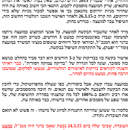
והלוויין, אחרי שבמרץ 2015 הודיע לכולם, שאין בעיה לאשר את המיזוג
בתנאים, שרק המועצה מוסמכת לקבוע. התנאי הכי חשוב באותה עת היה
שחרור מניות יורוקום מהנאמן (כי אי אפשר למכור מניות שלא בידי
יורוקום), וזה קרה ב-26.3.15 ולאחר האישור הטכני רגולטורי החשוב הזה,
הטיפול עבר למועצה - כנדרש בחוק.
מייד לאחר שהעביר הבקשה למועצה, כל אנשי המקצוע במועצה נרתמו
למשימה ועבדו באינטנסיביות כמעט 3 חודשים, כשרוב הזמן הזה אבי
ברגר הוא המנכ"ל, ובוודאי קיבל דיווחים שוטפים מנציגי המשרד במועצה
(ומד"ר יפעת), על התקדמות הטיפול בבקשה.
אישור בקשה כזו בבדיקות של כ-3 חודשים היא דבר סביר בהחלט בנושא
כזה מסובך, ועונה לכל הגדרה של "בדיקה עמוקה ויסודית".
כבר ראיתי
והצגתי לקוראים בדיקות לאישורים רגולטוריים, שנעשו לסלקום, שנמשכו
הרבה פחות, כמעט מהיום למחר...
במועצה עבדו קשה, אבל ביסודיות, כפי שעולה מהפרוטוקול, כדי להכין
את הבקשה להצבעה ולאישור עם תנאים. זה הוכח מהמסמכים, שחשף
ארז רביב ותואם ב-100% לכל מה שהצגתי בסדרת החשיפות שלי, על
סמך שפע של מסמכים אחרים, שהיו ברשותי, כבר באותה עת.
כלומר: מי שטוען שהייתה התנגדות למיזוג של מישהו - זה פשוט לא תואם
את העובדות. נקודה.
העובדה, שביבי שלח ביום 24.3.15 (בעת שאבי ברגר היה מנכ"ל,
כמעט