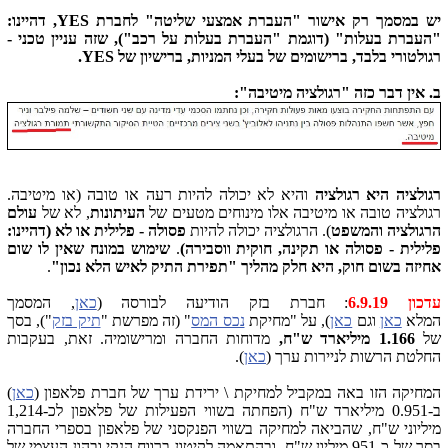
יש במסמך רק אישור "העברת אמצעי שליטה" לחברת YES, דהיינו:
"העברת בעלות" (דוגמת "העברת בעלות על רכב"), שזה עניין טכני -
רגולטורי בלבד, ברישומים של בעלי המניות, ברישיון של YES.
ב. אין דבר כזה "רגולציה מיטיבה":
רגולציה היא רגולציה
והיא לא יכולה להיות רעה או טובה (או מיטיבה.
רגולציה טובה או מיטיבה אלו מינוחים מטעים של
העיתונות
, לא של
עולם
הרגולציה והמשפט
). הרגולציה יכולה להיות
פסולה - פלילית או לא (דהיינו:
פלילית - פסולה או תקינה, חוקית ווסבירה)
.
שימוש במונח שאין לו שום
אחיזה בשום חוק,
היא חלק מהליך "תפירת התיק לאיש הלא נכון"
.
עדכון 6.9.19
: חברת בזק הודיעה לבורסה (
כאן
, המסמך
המלא
כאן
וגם
כאן
), על "מחיקת
נכס המס
" (זה מפרשת "
תיק בזק
"), בסך
של
1.166 מיליארד ש"ח,
מדוחות החברה ומרישומיה. זאת, בעקבות
החלטת הרשות לניירות ערך (
כאן
).
המחיקה הזו באה במקביל למחיקת \ ירידת ערך של חברת פלאפון (
כאן
)
ב-0.951 מיליארד ש"ח (הפחתה בשווי הפעילות של פלאפון לכ-1,214
מיליוני ש"ח, שהביאה למחיקה בשווי הפנקסני של פלאפון בספרי החברה
בסך של כ-951 מיליון ש"ח, ובהתאמה לקיטון ברווח הנקי ובהון העצמי של