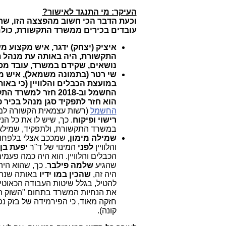
העיקר: מי התנגד לאישור?
וכעת הדבר הכי חשוב מהפצצה הזו, שח
עובדים בכי
רים ממשרד התקשורת, כולם
איציק (יצחק) ידגר, איש מקצוע מ
התקשורת, היה באותה עת מנהל ת
נושאים, שקידם במשרד, עובד מסו
שי רטר (בתמונה משמאל), איש מ
במועצת הכבלים והלוויין (כי באו
החשמל וב-2018 חזר למשרד התקשורת, גם כן לתפקיד בכיר),
הוא חזר לתפקיד סגן מנהל בכיר פ
החשמל
(רשות עצמאית הקשורה למ
רישוי ופיקוח
. כך, שיש לו את כל הנ
במשרד התקשורת, ולתפקיד, שמילא כ
שמילה מימון,
והלוויין
לפני
המינוי של ד"ר
יפעת בן
הכבלים והלוויין. הוא היה כמה פעמ
שהגיע
שלמה פילבר
. כך, שהוא היה
היה זה,
שהכין במו ידיו
באותה שנה 
להטיל, בגלל שיטות העבודה הכאוטיו
את הנחיות המשרד בתחום "השוק הסיט
חזקה מאוד, כי הפירמידה של בזק נ
קונה).