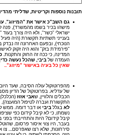
תובנות נוספות וקריטיות, שדליתי מהדיו
גם השב"כ אישר את "המיזוג". עובדה
מישהו בכיר בשמו מהמשרד), פנה לשב
ישראלי "כשר", ולא היה צורך בעוד 
בענייני תשתיות תקשורת (היה פעיל
"פירמידת בזק" והוא היה זקוק לאי
המדינה, כי ככה זה החוק והתקנות.
כ
העמדה של
ביבי, שהכל נעשה כדין
שאין כל בעיה באישור "מיזוג"..
מהפרוטוקול עולה הסיבה, שעד היום 
של עדליא. בפרוטוקול של הדיון מס
הכבלים והלוויין, ש
אבי אזוז
(הכלכלן
התקשורת ועברה לטיפול המועצה),
י
לא
בגלל
ביבי
או דבר דומה. ממש לא.
נשמתו, כי לא קיבל קידום כפי שציפ
קיבל קידום? היות והתחייבתי בפני 
בעבר, היו צווי איסור פרסום, שהוט
הזה, הסכמתי לשתוק, כי לא עניין א