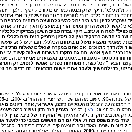
ולטוריות, ששוות בין מיליונים למיליארדי ש"ח, לטייקונים. בקיצור:
יפ
רק מ"מ כלכלן,
ריקי
, שרק נכנסה כמה ימים קודם לתפקיד, ולכן הייתה 
מנוסה בניתוחים כלכליים רגולטוריים במגזר הממשלתי, כי
אבי אזוז עז
, שנקבע לדיון, ולא היה יכול להציג למועצה ניתוחים כלכליים כא
 כל קשר לנושא הדיון ומועד הדיון במועצה) והלך הביתה. את פ
 כפיל" למה הוא עזב... ריקי עבדה סביב השעון בבדיקות כלכליות
 שריקי חדשה בתפקיד ואין לה ניסיון מספיק בניתוחים כלכליים 
וני, מאנשי מקצוע מעולים בתחום הכלכלי, חברת עדליא, שעשו 
ישיר ולא דרך מתווכים, אם אתם במקרה שואלים שאלות מרגיזות.
רז רביב חשף אמש. הם גם נחקרו בעשרות שאלות קשות, ע"י ח
ות וחדות כתער - מגובות במסמכים. מקצוענים אמיתיים. הם אמר
צר הבא: "הכל כשר, המפתחות בפנים, אפשר לנסוע, רק תוסיפ
יזוג, כדי להמשיך ולעקב אחרי יישום התנאים". זה בדיוק מה שה
וגם עדליא, וגם חברים אחרים, שהיו בדיון, מד
יין הזה החל ב-2004, וב-
05
יה הממונה על ההגבלים העסקיים בזמנו,
אישר אז, אחרי דיונים מאו
 הזמנים של המיזוג -
כאן
). כלומר:
העניין הזה נדון
ואושר
כמה פעמי
 שזה בית משפט מחוזי. אולי גם הם הושפעו מביבי כדי לאשר את
ב-2
דיונים
שונים ומאוד נוקבים ומעמיקים, שנערכו בבית הדין להגבלי
2009
. ההחלטות הללו באו לאחר החלטה מקדמית