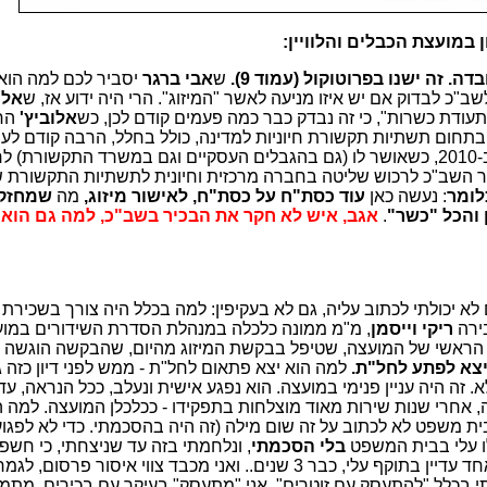
ן במועצת הכבלים והלוויין:
. זה ישנו בפרוטוקול (עמוד 9).
ש
אבי ברגר
יסביר לכם למה הוא 
"כ לבדוק אם יש איזו מניעה לאשר "המיזוג". הרי היה ידוע אז, ש
אלו
"תעודת כשרות", כי זה נבדק כבר כמה פעמים קודם לכן, כש
אלוביץ'
החל
 בתחום תשתיות תקשורת חיוניות למדינה, כולל בחלל, הרבה קודם לע
הנוכחי), ובפעם האחרונה זה נבדק ב-2010, כשאושר לו (גם בהגבלים העסקיים וגם במשרד התקשור
שור השב"כ לרכוש שליטה בחברה מרכזית וחיונית לתשתיות התקשורת 
לומר
: נעשה כאן
עוד כסת"ח על כסת"ח, לאישור מיזוג,
מה
שמחזק
 והכל "כשר"
.
אגב, איש לא חקר את הבכיר בשב"כ, למה גם הוא 
לא יכולתי לכתוב עליה, גם לא בעקיפין: למה בכלל היה צורך בשכירת 
בירה
ריקי וייסמן
, מ"מ ממונה כלכלה במנהלת הסדרת השידורים במו
 הראשי של המועצה, שטיפל בבקשת המיזוג מהיום, שהבקשה הוגשה
צא לפתע לחל"ת.
למה הוא יצא פתאום לחל"ת - ממש לפני דיון כזה ג
 זה היה עניין פנימי במועצה. הוא נפגע אישית ונעלב, ככל הנראה, עד
ה, אחרי שנות שירות מאוד מוצלחות בתפקידו - ככלכלן המועצה. למה ה
בית משפט לא לכתוב על זה שום מילה (זה היה בהסכמתי. כדי לא לפגוע 
לו עלי בבית המשפט
בלי הסכמתי
, ונלחמתי בזה עד שניצחתי, כי חשפ
סירחונות, שלא רצו שאפרסם... צו אחד עדיין בתוקף עלי, כבר 3 שנים.. ואני מכבד צווי איסור
ותי בכלל "להתעסק עם זוטרים". אני "מתעסק" בעיקר עם בכירים, מתמ