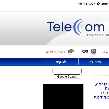
|
שמה לניוזלטר חודשי
RSS
המייל האדום
בות
בקהילה
לגיקים
ביבי. כנראה,
זה
- זו
ם מיד את