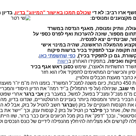
שף ארז רביב: לא די
שכולם תמכו באישור "המיזוג" בדיון
,
 מקצוענים ומנוסים:
עולה, וותיק ומנוסה, מאגף הנדסה במשרד
חום מספור, שזכה להערכות ואף לפרס כספי על
ר, שבינתיים יצא לפנסיה.
קצוע מהמעלה הראשונה, שהיה במינוי אישי
תה תקופה עבר לתפקיד בכיר ברשות פיקוח
כפי שחשפתי כאן
.
יקוח ואכיפה.
בתפקידו האחרון ב
רשות
שרד התשתיות ולאוצר), שימש
כסגן ראש אגף בכיר
יסיון והכישורים המתאימים לתפקיד אליו הוא חזר
חבר מועצת הכבלים והלוויין.
שמככב אצלי בלפחות 450 כתבות, כיום משנה למנכ"ל המשרד. בזמנו היה מ"מ יו"ר מ
 חי שגב
, שניהלה (על פי התמליל) ב"יד רמה" את הדיון היסודי והמכר
ים מ"מ מנכ"ל ומנכ"ל בפועל, למשל, במעבר בין
אבי ברגר
אחרי שפוט
 הבכיר ביותר והמנוסה ביותר בעניינים הרגולטוריים, שנדונו בדיון, מה
את הקנסות הענקיים על בזק (ש
ברגר
חשב להטיל על בזק, אבל לא ה
ת שלו, ואחר כך
פילבר
כן הטיל על בזק 2 קנסות ענק, וכך "יישר 
ונאי", ובכך "דפק" את בזק מכל הכיוונים וכיום כבר ברור, שזו היית
פלה לקרשים ולא מצליחה להיחלץ מהנפילה לידיים של כונס הנכסים ול