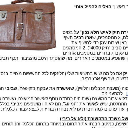
ראשון"
הצליח להפיל אותי
רת תיק לאיש הלא נכון
" על בסיס
ם, ש
ארז רביב
חשף
כאן שירות ענק כדי לחשוף את
העובדות, שמסתירים מהציבור מזה כשנתיים סביב "תיק 4000"), 2 המסמכים
 להם עקבות ברורים במסמכים אחרים
מה שהופיע במסמכים האחרים, מה שהוסתר היטב מהציבור, תכף תבינו
יק
את כל מה שיש בחשיפות שלי (הלינקים לכל החשיפות מצויים בנס
חדשים, שחשף
ארז רביב
:
 (מועצת הכבלים והלוויין),
שאישרה
את עסקת בזק-Yes, ש
ביבי
חת
- למתעניינים.
יא עבור המועצה (שזה היה כסת"ח נוסף לאישור המועצה, נעשתה ע
ק ההחלטה, שיש
לאשר
את "המיזוג". הם לא היו מושפעים מ
ביבי
בכלל..
עוד פרטים למה חברת עדליא נבחרה בזריזות לבצע עבודה כלכלית כ
ל משרד התקשורת (ולא על ביבי)
:
יפה, כמיטב הבנתו את התחום (במיוחד בתחום הכלכלי והניתוחים ה