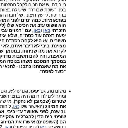
כי בידם יש את הכוח לקבל החלטות רג
בפני "שוקת שבורה", שיש לה בצוות 
בדחיפות לייעוץ חיצוני, של חברה ה
בפתאומיות, כמה ימים לפני המועד
הוא פשוט עזב את הכיסא שלו (ללא
הזכרתי
כאן
ו
כאן
, עם "רמזים עבים
יפעת רצתה עוד כסת"ח, שלא יגידו
חשובים. אז היא לקחה כסת"ח חיצ
מצוינת. ביבי לא דיבר איתם, לא 
לקרוא את מה שניתחו, במסמך שא
המועצה, והיו להם תשובות מדויק
במסמך המסכם משהו בנוסח המקו
את מה שאנחתנו כתבנו - לתנאי המ
"כשר לפסח".
משום מה, גם
יפעת
ומתחילים לדווח מה היה בחצי השני של שנות ה-90. משום מה הם שכחו, שהענ
שטרום (שכמובן לא נחקר)
, מי שה
את המיזוג
(האישור שלו
כאן
, לוחות
שופטי בית הדין להגבלים עסקיים,
הם (השופטים) אישרו את המיזוג
בנושא זה:
כאן
(הדיון העיקרי) ו
כאן
. 2 הדיונים התקיימו ב-