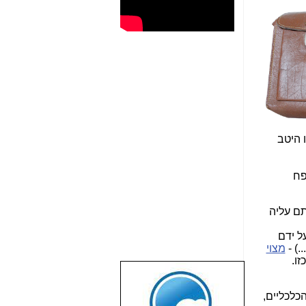
 היטב
פח
ם עליה
ל ידם
.) -
מצוי
זו.
שבוע טוב לכל
הגולשים באשר
כלכליים,
הם!!!