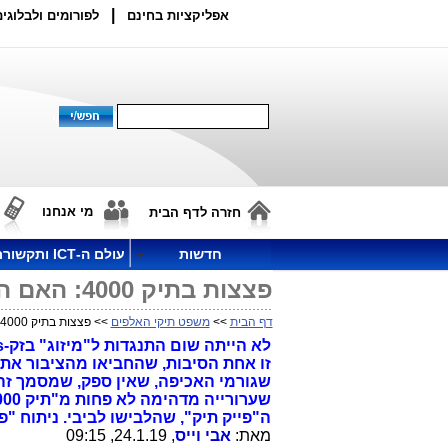
|
אפליקציות בחינם
לפורומים ולבלוגים
מי אנחנו
חזרה לדף הבית
חדשות
עולם ה-ICT ותקשורת
פצצות בתיק 4000: האם היו בכלל התנגדויות ל"מיזוג" בזק-יס?
דף הבית
>>
משפט תיקי האלפים
>> פצצות בתיק 4000: האם היו בכלל התנגדויות ל"מיזוג" בזק-יס?
זו אחת הסיבות, שהחביאו מהציבור את 
שגורמי האכיפה, שאין ספק, שמסמך זה 
שערורייה מדהימה לא פחות מ"תיק 4000"
ה"פייק תיק", שהלבישו לביבי. ניתוח "פ
מאת:
אבי וייס
, 24.1.19, 09:15