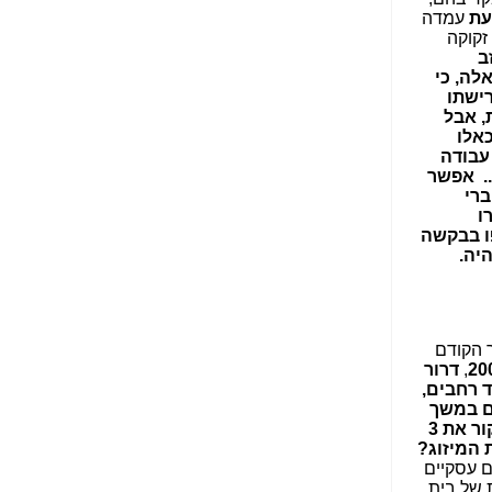
הנאה שהיא מיסודות
עת
עמדה
עבירת השוחד? -
כאן
זקוקה
ב
שערוריית הקנס הענק
לה, כי
על בזק וחשיפת
רישתו
"תעודת הביטוח" של
, אבל
נתניהו בתיק 4000 -
כאלו
כאן
עבודה
.. אפשר
ערוץ 20: "תיק תפור":
ברי
אבי וייס חושף את
ו
מחדלי "תיק 4000" -
ו בבקשה
כאן
יה.
התבלבלתם: גיא פלד
הפך את כחלון, גבאי
ואילת לחשודים
ברים על אישורי מיזוג בזק-Yes מהעשור הקודם
המרכזיים בתיק 4000 -
20
,
דרור
כאן
ד רחבים,
ם במשך
פצצות בתיק 4000:
11 שנה, לפני שאושר ע"י ביבי. אבל רק את ביבי חקרו... לפי ההיגיון של החקירה של ביבי, צריך לחקור את 3
האם היו בכלל
 המיזוג?
התנגדויות למיזוג
ם עסקיים
בזק-יס? -
כאן
 של בית