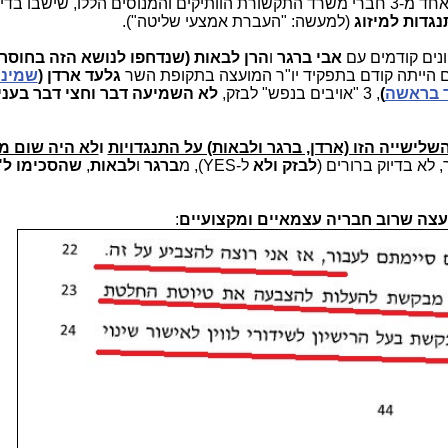
המעמיק במועצה, אף לא אחד מ-3 חברי משרד התקשורת הוותיקים והמנוסים הללו, שישבו בדי
נגדות למיזוג
(למעשה: "העברת אמצעי שליטה").
ים קודמים עם
אבי ברגר
ו
הרן לבאות (שנדחפו לנושא הזה בחוסר
גם הייתה קודם בתפקיד יו"ר המועצה בתקופת השר
גלעד ארדן (
שמינה
 בראשה
)
, 3 "אויבים בנפש" לבזק,
לא השמיעה דבר וחצי דבר בעניי
ישייה הזו (ארדן, ברגר ולבאות) על התנגדויות
ו
לא היה שום מ
, לא בדיוק ברורים (
לבזק ולא
ל-YES), מ
ברגר
ו
לבאות
,
שהסכימו ל"מ
צה שרוב חבריה עצמאיים ומקצועיים
: