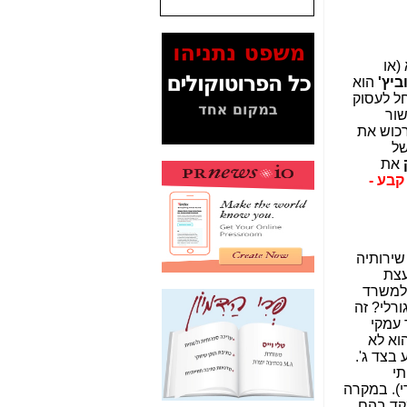
המסמכים בנושא בזק-
Yes (תיק 4000)
מוכיחים "תפירת תיק"
(או
לאיש הלא נכון! -
כאן
ביץ'
הוא
 לעסוק
עובדות ומסמכים
שור
המוסתרים מהציבור:
ת) לרכוש את
האם ביבי כשר
של
תקשורת עזר לקב'
את
בזק? -
כאן
קבע -
מה מקור ה-Fake
News שהביא לתפירת
תיק לביבי והעלמת
החשודים הנכונים -
כאן
שירותיה
עצת
אחת הרגליים של "תיק
 למשרד
4000 התפור"
ורלי? זה
התמוטטה היום
 עמקי
בניצחון (כפול) של בזק
וא לא
-
כאן
בצד ג'.
תי
איך כתבות מפנקות
 פרסום, לגמרי). במקרה
הפכו לפתע לטובת
קד בהם,