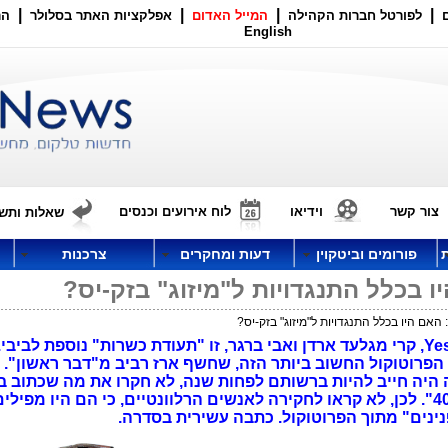
|
|
|
|
לפורטל חברות הקהילה
המייל האדום
אפלקציות האתר בסלולר
הר
English
צור קשר
וידיאו
לוח אירועים וכנסים
שאלות ותשו
פורומים וביטקוין
דעות ומחקרים
צרכנות
לא הייתה שום התנגדות ל"מיזוג" בזק-Yes, קרי מגלעד ארדן ואבי ברגר, זו "תעודת כשרות" נוספת ל
הפרוטוקול החשוב ביותר הזה, שחשף ארז רביב מ"דבר ראשון".
היה חייב להיות ברשותם לפחות שנה, לא חקרו את מה שכתוב בו 
. לכן, לא קראו לחקירה לאנשים הרלוונטיים, כי הם היו מפילי
נינים" מתוך הפרוטוקול.
כ
תבה עשירית בסדרה.