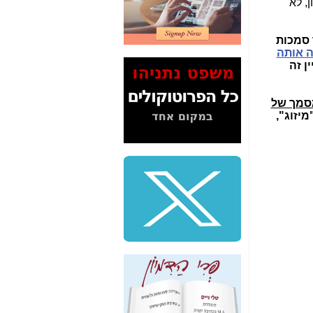
ון, לא
2" על תעלולי השר
משה כחלון -
כאן
 סמכות
המשך חשיפת הבלוף
 אותה
ששמו "מהפיכת
ן זה
הסלולר" ואיך מסרסים
את הנתונים לציבור -
כאן
סמך של
יזוג",
סיכום ביקור בסיליקון
ואלי - למה 3 הגדולות
משקיעות ומפתחות
באותם תחומים -
כאן
שלמה פילבר (עד
לאחרונה מנכ"ל משרד
התקשורת) - עד
מדינה? הצחקתם
אותי! -
כאן
"יש אפליה בחקירה"?
חשיפה: למה השר
משה כחלון לא נחקר
עד היום? -
כאן