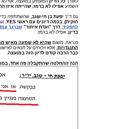
לאורך
כל הדיון
השמיע
אפילו לא ברמז, שהייתה איזו הת
גם ד"ר
יפעת בן חי-שגב,
שהשתתפה בדיונ
חוקית), בכמה דיונים עם ראשי YES
, ו
לתפקיד
, דרך "ועדת איתור"
שברגר עמד
בדיון
, אפילו לא ברמז.
כנראה, משום
שהיא לא שמעה מאיש מהשל
התנגדויות
, אלא ויכוחים על תנאים לאישור
כבר הרבה קודם לדיון הזה במועצה
.
הנה ההחלטה
שהתקבלה פה אחד, במוע