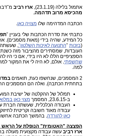
אתמול בלילה (23.1.19),
ארז רביב
מ"דבר 
מהכיסא מרוב תדהמה.
הכתבה המדהימה שלו
מצויה כאן
.
כתבתי את סדרת הכתבות שלי בעניין "
תפי
כל המידע, שהיה בידי (מאות מסמכים). אולם, 2 המסמכי
(
בזכות
"
התנועה לאיכות השלטון"
, שעשתה 
הספציפיים הללו לא היו בידי, אם כי היו
שחשפתי
. אולם, לא היה לי את המקור ל
למה.
2 המסמכים, שנחשפו כעת, תואמים
במדו
בתחתית הכתבה). ואלה הם המסמכים ה
תמלול של ההקלטה של ישיבת המועצה
ב-23.6.15, המסמך
מצוי כאן במלואו
העבודה הכלכלית, שעשתה חברת עדל
עבודה מאוד חשובה וקריטית לחיזו
כאן להורדה
. בהמשך הכתבה אחשוף 
הפצצה "האטומית" הנופלת על הראש ש
ארז רביב
עשה עבודה מקצועית מעולה בחש