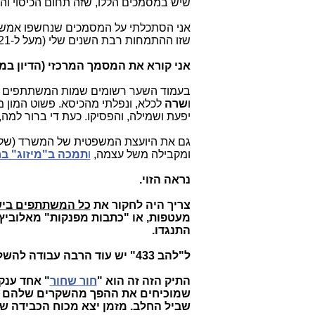
שיש במסמכים הללו, שזה תחום הכיסוי והניס
אני הסתכלתי על המסמכים שנחשפו אמש
שזו ההתמחות רבת השנים שלי (מעל ל-21 שנה).
אני קורא את המסמך המרכזי (הדיון במו
בעמוד השער רשומים שמות המשתתפים בדי
ו
שרה
לכלא, ונפלתי מהכיסא. פשוט המון
יפעת ושמילה, והפסיקו. כעת די ברור למה
גם את היועצת המשפטית של המשרד (שלא
ומקבילה משל עצמה,
ו
תמכה ב"מיזוג" בח
נראה הזוי.
צריך היה לחקור את
כל המשתתפים ביש
מעטפות, או "כתבות מפנקות" מאלוביץ' ו
התנגדו.
ל"להב 433" יש עוד הרבה עבודה להשלים... יש הרבה "חשודים" ולאף לא אחד מהם יש את הכינוי הקצר: ביבי.
התיק הזה זה הוא "
חור שחור
" אחד ענק
שמוכיחים את ההפך מהשקרים שלהם - ל
שביל החלב. מזמן יצא מכוח הכבידה של 