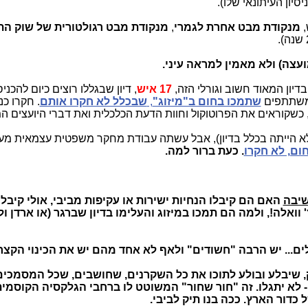
יון העיתונאי שלו).
,
מנקודת מבט
אחרת לגמרי
,
מנקודת מבט רגולטורית של שוק ה
עצה) ולא מאמין למראה עיני.
ון המאוד חשוב וגורלי הזה,
17 איש
, דיון שבגללו רוצים כיום להכנ
 משתתפים
שתמכו בחום ב"מיזוג"
,
שבכלל לא חקרו אותם
, כשקוראים את הפרוטוקול וחוות הדעת הכלכלית ואת דברי היועצים 
 הייתה בכלל בדיון), אבל עשתה עבודת מחקר משפטית עצמאית מע
ום, לא חקרו
. כעת ברור למה.
יבה
האם הם קיבלו הנחיות ישירות או עקיפות מביבי, אולי קיבלו
ואלה!, ולמה הם תמכו במיזוג והעלימו בדיון שברגר (או ארדן ול
, שיבלע ובולע לתוכו את כל השקרנים, שחושבים, שכל המסמכים
א יתגלו. זה "חור שחור" המשוטט לו ברחבי הגלקסיה הקוסמי
כדור הארץ. ככה בנו תיק לביבי.