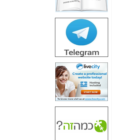
חשיפת חשד לשחיתות
הדומה לזו של "תיק
4000" אך בתחום
הסלולר -
כאן
חשיפת מה שלא
רוצים שתדעו בעניין
פריסת אנלימיטד
(בניחוח בלתי נסבל) -
כאן
חשיפה: איוב קרא
אישר לקבוצת סלקום
בדיוק מה שביבי אישר
ל-Yes ולבזק -
כאן
האם השר איוב קרא
היה צריך בכלל לחתום
על האישור, שנתן
לקבוצת סלקום? -
כאן
האם ביבי וקרא קבלו
בכלל תמורה עבור
ההטבות הרגולטוריות
שנתנו לסלקום? -
כאן