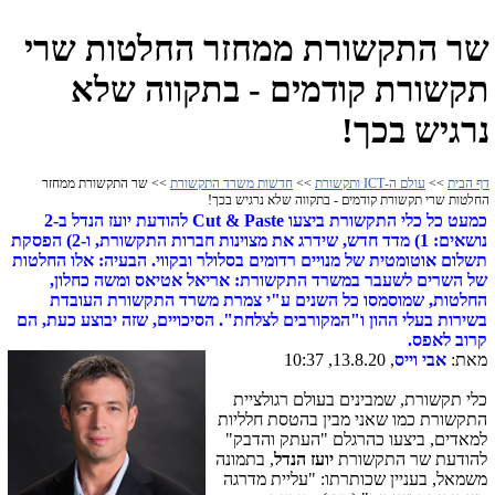
שר התקשורת ממחזר החלטות שרי
תקשורת קודמים - בתקווה שלא
נרגיש בכך!
דף הבית
>>
עולם ה-ICT ותקשורת
>>
חדשות משרד התקשורת
>> שר התקשורת ממחזר
החלטות שרי תקשורת קודמים - בתקווה שלא נרגיש בכך!
כמעט כל כלי התקשורת ביצעו Cut & Paste להודעת יועז הנדל ב-2
נושאים: 1) מדד חדש, שידרג את מצוינות חברות התקשורת, ו-2) הפסקת
תשלום אוטומטית של מנויים רדומים בסלולר ובקווי. הבעיה: אלו החלטות
של השרים לשעבר במשרד התקשורת: אריאל אטיאס ומשה כחלון,
החלטות, שמוסמסו כל השנים ע"י צמרת משרד התקשורת העובדת
בשירות בעלי ההון ו"המקורבים לצלחת". הסיכויים, שזה יבוצע כעת, הם
קרוב לאפס.
מאת:
אבי וייס
, 13.8.20, 10:37
כלי תקשורת, שמבינים בעולם רגולציית
התקשורת כמו שאני מבין בהטסת חלליות
למאדים, ביצעו כהרגלם "העתק והדבק"
להודעת שר התקשורת
יועז הנדל
, בתמונה
משמאל, בעניין שכותרתו: "עליית מדרגה