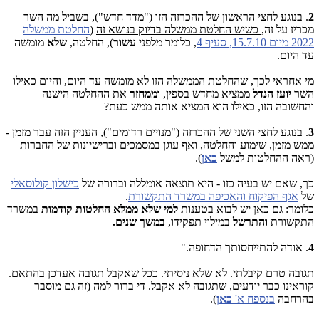
2
. בנוגע לחצי הראשון של ההכרזה הזו ("מדד חדש"), בשביל מה השר
מכריז על זה
, כשיש החלטת ממשלה בדיוק בנושא זה
(
החלטת ממשלה
2022 מיום 15.7.10, סעיף 4
, כלומר מלפני
עשור
), החלטה,
שלא
מומשה
עד היום.
מי אחראי לכך, שהחלטת הממשלה הזו לא מומשה עד היום, והיום כאילו
השר
יועז הנדל
ממציא מחדש בספין,
וממחזר
את ההחלטה הישנה
והחשובה הזו, כאילו הוא המציא אותה ממש כעת?
3
. בנוגע לחצי השני של ההכרזה ("מנויים רדומים"), העניין הזה עבר מזמן -
ממש מזמן, שימוע והחלטה, ואף עוגן במסמכים וברישיונות של החברות
(ראה ההחלטות למשל
כאן
).
כך, שאם יש בעיה כזו - היא תוצאה אומללה וברורה של
כישלון קולוסאלי
של
אגף הפיקוח והאכיפה במשרד התקשורת
.
כלומר: גם כאן יש לבוא בטענות
למי שלא ממלא
החלטות קודמות
במשרד
התקשורת
והתרשל
במילוי תפקידו,
במשך שנים.
4
. אודה להתייחסותך הדחופה."
תגובה טרם קיבלתי. לא שלא ניסיתי. ככל שאקבל תגובה אעדכן בהתאם.
קוראינו כבר יודעים, שתגובה לא אקבל. די ברור למה (זה גם מוסבר
בהרחבה
בנספח א'
כאן
).