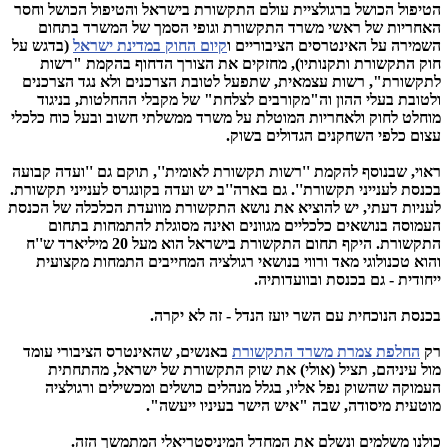
הטיפול הכושל ברגולציית עולם התקשורת בישראל והטיפול הכושל וחסר
האחריות של ראשי משרד התקשורת וגופי הסמך של המשרד בתחום
השמירה על האינטרסים הציבוריים ו
קיום החוק במדינת ישראל
(בדגש על
חוק התקשורת ותקנותיו), מחזקים את הצורך הדחוף בהקמת "רשות
לתקשורת", רשות עצמאית, שתפעל לטובת הצרכנים ולא נגד הצרכנים
ולטובת בעלי ההון וה"מקורבים לצלחת" של מקבלי ההחלטות, בניגוד
מוחלט לחוק ולאחריות המוטלת על משרד ממשלתי חשוב ובעל כוח כלכלי
עצום כלפי השחקנים הגדולים בשוק.
ראוי, שבנוסף להקמת ''רשות תקשורת לאומית'', תוקם גם ''ועדה קבועה
בכנסת לענייני תקשורת''. גם בארה''ב יש ועדה בקונגרס לענייני תקשורת.
לעניות דעתי,
יש להוציא את נושא התקשורת מוועדת הכלכלה של הכנסת
העמוסה בנושאים כלכליים מגוונים ואינה מסוגלת להתמחות בתחום
התקשורת. היקף תחום התקשורת בישראל הוא מעל 20 מיליארד ש''ח
והוא טכנולוגי מאד ורווי בנושאי רגולציה המחייבים התמחות מקצועית
ייחודית - גם בכנסת ובוועדותיה.
בכנסת הנוכחית עם השר יועז הנדל - זה לא יקרה.
רק
החלפת צמרת משרד התקשורת
באנשים, שהאינטרס הציבורי עומד
מול עיניהם, תציל (אולי) את שוק התקשורת של ישראל, מהתחתית
העמוקה שהשוק נפל אליו, בגלל מנהלים כושלים ומכשילים ורגולציה
מוטעית מיסודה, שבה "איש הישר בעיניו ייעשה".
כולנו משלמים ונשלם את המחדל המיניסטריאלי המתמשך הזה.