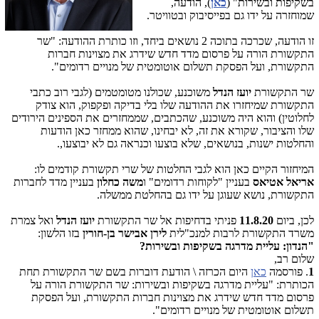
בשקיפות ובשירות" (
כאן
), הודעה,
שמוחזרה על ידו גם בפייסיבוק ובטוויטר.
זו הודעה, שכרכה בתוכה 2 נושאים ביחד, וזו כותרת ההודעה: "שר
התקשורת הורה על פרסום מדד חדש שידרג את מצוינות חברות
התקשורת, ועל הפסקת תשלום אוטומטית של מנויים רדומים".
שר התקשורת
יועז הנדל
משוכנע, שכולנו מטומטמים (לגבי רוב כתבי
התקשורת שמיחזרו את ההודעה שלו בלי בדיקה ופקפוק, הוא צודק
לחלוטין) והוא היה משוכנע, שהכתבים, שממחזרים את הספינים הירודים
שלו והציבור, שקורא את זה, לא יבחינו, שהוא ממחזר כאן הודעות
והחלטות ישנות, בנושאים, שלא בוצעו וכנראה גם לא יבוצעו,.
המיחזור הקיים כאן הוא לגבי החלטות של שרי תקשורת קודמים לו:
אריאל אטיאס
בעניין "לקוחות רדומים" ו
משה כחלון
בעניין מדד לחברות
התקשורת, נושא שעוגן על ידו גם בהחלטת ממשלה.
לכן, ביום
11.8.20
פניתי בדחיפות אל שר התקשורת
יועז הנדל
ואל צמרת
משרד התקשורת לרבות למנכ"לית
לירן אבישר בן-חורין
בזו הלשון:
"הנדון: עליית מדרגה בשקיפות ובשירות?
שלום רב,
1
. פורסמה
כאן
היום הכרזה \ הודעת דוברות בשם שר התקשורת תחת
הכותרת: "עליית מדרגה בשקיפות ובשירות: שר התקשורת הורה על
פרסום מדד חדש שידרג את מצוינות חברות התקשורת, ועל הפסקת
תשלום אוטומטית של מנויים רדומים".