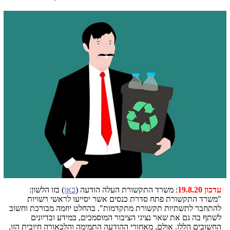
עדכון 19.8.20
: משרד התקשורת העלה הודעה (
כאן
) בזו הלשון:
"משרד התקשורת פתח סדרת כנסים אשר יסייעו לראשי רשויות
להתחבר לתשתיות תקשורת מתקדמות". בהחלט יוזמה מבורכת וחשוב
לשתף בה גם את שאר נציגי הציבור המוסמכים, במידע ובדיונים
החשובים הללו. אולם, מאחורי ההודעה התמימה והלכאורה חיובית הזו,