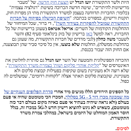
היות ולשר התקשורת
יועז הנדל
יש
הצעת חוק חדשה
, של "מעבר
מרישיונות להיתרים", שיטה חדשה הכרוכה בשיטת "רגולציה עצמית"
(כלומר: החברות תדווחנה בעצמן למשרד התקשורת מתי הן מפרות חוק,
תקנות ורישיון), כמפורט בכתבה: "
חשיפת הכישלון בפיקוח על חברות
התקשורת שמוביל להפקרות בעידוד השר!
", די ברור, שכל המיחזור של
ההחלטות הקודמות של השרים:
אריאל
אטיאס
(שעוגן ברישיונות של כל
החברות, ראה למשל
כאן
ברישיון של בזק בינלאומי סעיף 82) והשר
לשעבר
משה כחלון
(לגבי
מדדים של חברות התקשורת, מה שעוגן גם
בהחלטת ממשלה), החלטות
שלא בוצעו
, אין כל סיכוי סביר שהן תבוצענה,
אם החוק הזה יעבור בכנסת.
ההכרזה הספינולוגית והמטעה של השר
יועז הנדל
גם סותרת לחלוטין את
האינטרסים של "
קליקת אוהדי סלקום ושות' בצמרת משרד התקשורת
",
שלא רוצה ולא מעוניינת בשום שקיפות בפעילות קבוצת סלקום ולא
מעוניינת, שקבוצת סלקום תאתר אצלה "לקוחות רדומים", שמשלמים לה
כפול.
כל הספינים הירודים הללו מגיעים מיד אחרי
סדרת הפלופים הענקיים של
מה שמכונה מכרז דור 5 - 5G בסלולר
, המכרז הכי מטומטם שהיה אי פעם
בעולם (ולא נראה שיהיה בעתיד אי פעם באיזה מקום בעולם דבר כזה
מטומטם), כשאיש לא ניגש להוציא רישיון חדש ל-5G במכרז זה, בגלל
חוסר האמון המוחלט של היזמים בישראל, במהלכי צמרת משרד
התקשורת.
לסיכום
.