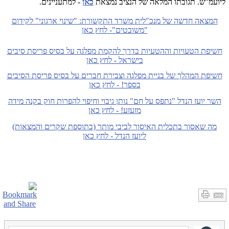
ליועמ"ש. תגובתו המלאה של הנציב נמצאת
כאן
- למתעניינים.
המצאה חדשה של מנכ"לית משרד התקשורת: "שינוי ארגוני" לקידום
"משובטים"- לחץ כאן
חשיפת הטעויות וההטעיות בדרך להקמת מפלגה על בסיס פריסת סיבים
בישראל - לחץ כאן
חשיפת המהלך של בניית מפלגה וצבירת חברים על בסיס פריסת הסיבים
בספר! - לחץ כאן
השר יועז הנדל "נתפס על חם" נותן גיבוי וחיפוי להפרות חוק בקנה מידה
מזעזע! - לחץ כאן
מה שאסור בתכלית האיסור לביבי מותר (בתוספת שקרים והמצאות)
ליועז הנדל - לחץ כאן