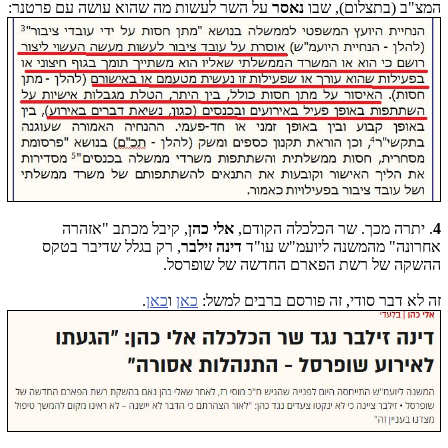
המצ"ב (בתצלום), שבו
נאסר
על השר לעשות מה שהוא עושה עם פרטנר:
4
. יתרה מכך. שר הכלכלה הקודם,
אלי כהן
, קיבל מכתב "אזהרה
אחרונה" מהמשנה ליועמ"ש עו"ד
דינה
זילבר
, רק בגלל שדיבר בטקס
ההשקה של רשת הפארם החדשה של שופרסל.
זה לא דבר סודי, זה פורסם ברבים למשל:
כאן
ו
כאן
.