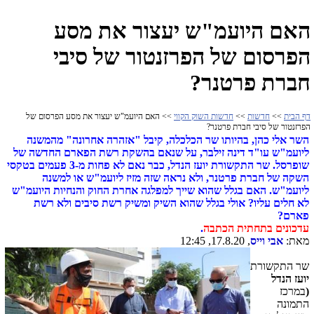
האם היועמ"ש יעצור את מסע
הפרסום של הפרזנטור של סיבי
חברת פרטנר?
דף הבית
>>
חדשות
>>
חדשות השוק הקווי
>> האם היועמ"ש יעצור את מסע הפרסום של
הפרזנטור של סיבי חברת פרטנר?
השר אלי כהן, בהיותו שר הכלכלה, קיבל "אזהרה אחרונה" מהמשנה
ליועמ"ש עו"ד דינה זילבר, על שנאם בהשקת רשת הפארם החדשה של
שופרסל. שר התקשורת יועז הנדל, כבר נאם לא פחות מ-3 פעמים בטקסי
השקה של חברת פרטנר, ולא נראה שזה מזיז ליועמ"ש או למשנה
ליועמ"ש. האם בגלל שהוא שייך למפלגה אחרת החוק והנחיות היועמ"ש
לא חלים עליו? אולי בגלל שהוא השיק ומשיק רשת סיבים ולא רשת
פארם?
עדכונים בתחתית הכתבה
.
מאת:
אבי וייס
, 17.8.20, 12:45
שר התקשורת
יועז הנדל
(
במרכז
התמונה