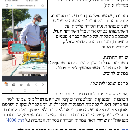
מגדילה אותה).
העובדה, שהשר
אלי כהן
(כיום שר המודיעין)
,
קיבל אזהרת "דגל אדום" מהמשנה ליועמ"ש
לפני שנפתחת נגדו חקירה פלילית, על
השתתפותו בטקס אחד, מול השר
יועז הנדל,
שמככב בהשקות של פרטנר
כבר 3 פעמים
ברציפות
, מעוררת
הרבה סימני שאלה,
שדורשות מענה
.
שורה תחתונה:
השר
יועז הנדל
ממשיך ליישם כל מה שה-Deep
State מכתיב לו.
השר ממשיך להיות מובל -
במקום להוביל.
כך גם המנכ"לית שלו.
אני מציע שמומחה לפרסום יבדוק את כמות
הכתבות "המפנקות והמלטפות" שקיבל השר
יועז הנדל
מאז שמונה לשר
ומי בדיוק דאג לו לכתבות המפנקות הללו ולמה, ויגיע לבד למסקנות ויפרסם
אותן (אני עצמי לא עושה זאת, כי אני לא סבור ולא מאמין, בניגוד לעמדת
היועמ"ש ופרקליט המדינה וככתוב בכתב האישום כנגד
נתניהו
, ש"כתבות
מפנקות" זה
שוחד
. ראה עמדתי הברורה בסדרת הכתבות על
תיק 4000
).