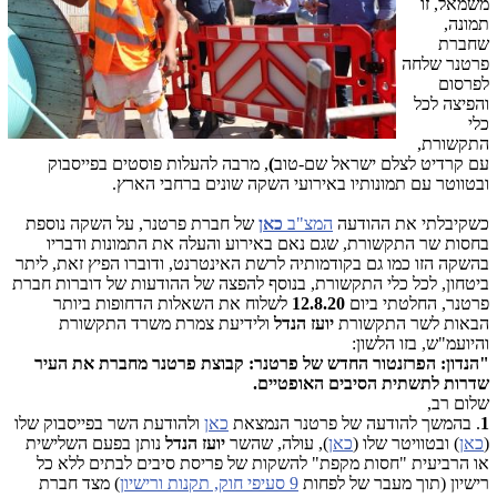
משמאל, זו
תמונה,
שחברת
פרטנר שלחה
לפרסום
והפיצה לכל
כלי
התקשורת,
עם קרדיט לצלם ישראל שם-טוב
)
, מרבה להעלות פוסטים בפייסבוק
ובטווטר עם תמונותיו באירועי השקה שונים ברחבי הארץ.
כשקיבלתי את ההודעה
המצ"ב
כאן
של חברת פרטנר, על השקה נוספת
בחסות שר התקשורת, שגם נאם באירוע והעלה את התמונות ודבריו
בהשקה הזו כמו גם בקודמותיה לרשת האינטרנט, ודוברו הפיץ זאת, ליתר
ביטחון, לכל כלי התקשורת, בנוסף להפצה של ההודעות של דוברות חברת
פרטנר, החלטתי ביום
12.8.20
לשלוח את השאלות הדחופות ביותר
הבאות לשר התקשורת
יועז הנדל
ולידיעת צמרת משרד התקשורת
והיועמ"ש, בזו הלשון:
"הנדון: הפרזנטור החדש של פרטנר: קבוצת פרטנר מחברת את העיר
שדרות לתשתית הסיבים האופטיים.
שלום רב,
1
. בהמשך להודעה של פרטנר הנמצאת
כאן
ולהודעת השר בפייסבוק שלו
(
כאן
) ובטוויטר שלו (
כאן
), עולה, שהשר
יועז הנדל
נותן בפעם השלישית
או הרביעית "חסות מקפת" להשקות של פריסת סיבים לבתים ללא כל
רישיון (תוך מעבר של לפחות
9 סעיפי חוק, תקנות ורישיון
) מצד חברת