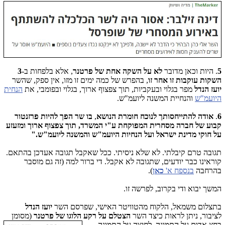
5
. היות וכאן מדובר
לא על השקה אחת של פרטנר
, אלא בלפחות ב-
3
השקות עוקבות זו אחר זו
, בהפרש של כמה ימים זו מזו, אין ספק, שהשר
יועז הנדל
מפר בגלוי ובעקביות, תוך צפצוף ארוך, בגלוי ובפומבי, את
הנחית
היועמ"ש
והנחיית המשנה ליועמ"ש.
6
.
אודה להתייחסותך
לנוכח חומרת הנושא
,
בו
שר הפך להיות פרזנטור
קבוע של חברה מסחרית המפוקחת ע"י המשרד, תוך צפצוף ארוך ומזעזע
על חוקי מדינת ישראל ועל הנחיות היועמ"ש והמשנה ליועמ"ש."
תגובה טרם קיבלתי. לא שלא ניסיתי. ככל שאקבל תגובה אעדכן בהתאם.
קוראינו כבר יודעים, שתגובה לא אקבל. די ברור למה (זה גם מוסבר
בהרחבה
בנספח א'
כאן
).
המשך יבוא ודי בקרוב, לפרשה זו.
בתצלום משמאל, הלקוח מהטוויטר האישי, שפרסם השר
יועז הנדל
לציבור, ניתן לראות כיצד השר
הצטלם על רקע הלוגו של
פרטנר
(מסומן
בחץ אדום על התמונה, לחיצה על התמונה