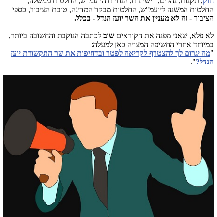
חוק
, תקנות, נהלים, רישיונות, הנחיות היועמ"ש, החלטות ממשלה,
החלטות המשנה ליועמ"ש, החלטות מבקר המדינה, טובת הציבור, כספי
הציבור -
זה לא מעניין את השר יועז הנדל - בכלל.
לא פלא, שאני מפנה את הקוראים
שוב
לכתבה הנוקבת והחשובה ביותר,
במיוחד אחרי החשיפה המצויה כאן למעלה:
"
מה יגרום לך להצטרף לקריאה לפטר ובדחיפות את שר התקשורת יועז
הנדל?
".