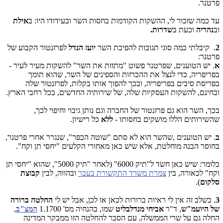
פרטנר.
עד כמה שזכור לי, ההשקות הקודמות בחסות השר ובעידודו היו: ב
אילת
וב
נהריה
וכעת ב
שדרות.
2
. קיבלתי כמה סוגי תגובות להפיכת השר
יועז הנדל
לפרזנטור הקבוע של
פרטנר:
א
. יש הטוענים, שפרטנר פשוט "מתזזת את השר" להשקות מעיר לעיר -
בפריפריה, כדי לנצל את ההכרזות והספינים של השר, שהוא תומך
בפריסת סיבים בפריפריה, ובכך להפוך אותו בקלות, לפרזנטור שלה
ובחינם, להשקות העסקיות שלה, של שירותיה החדשים, בכל רחבי הארץ.
בכך, השר הוא גם פרזנטור של החברה וגם נותן גיבוי וחיפוי לכך,
שהשירותים הללו מושקים בחסותו -
ללא
כל רישיון.
ב
. יש הטוענים ,שהשר הוא לא סתם "שוטה הכפר", שנגרר אחרי פרטנר,
בחוסר הבנה מוחלטת, אלא שיש כאן מאחורי הקלעים "יחסי תן וקח".
כלומר: שיש כאן חשד ל"תיק 6000" (לאחר "תיק 5000", שהוא "יחסי תן
וקח" לכאורה, בין
צמרת משרד התקשורת בעבר
ובהווה, לבין
קבוצת
סלקום
).
3
. בשלב זה אין לי ראיות ברורות לכאן או לכן, אבל יש לי
החלטה ברורה
של היועמ"ש
, ד"ר
אביחי מנדלבליט
שמו, בהנחיה מס' 1.1700
המצ"ב
,
החלה גם על שרי הממשלה, עם הסבר להחלטה הזו ממבקר המדינה