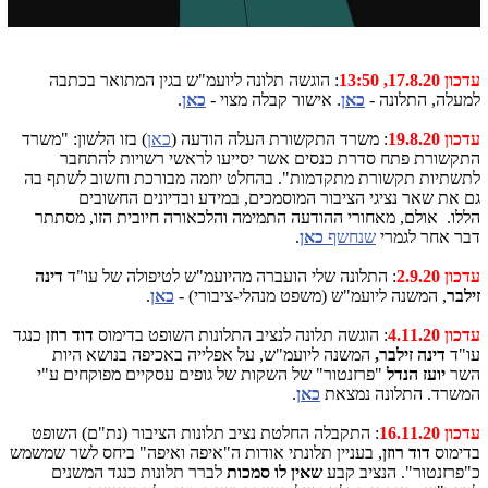
עדכון 17.8.20, 13:50
: הוגשה תלונה ליועמ"ש בגין המתואר בכתבה
למעלה, התלונה -
כאן
. אישור קבלה מצוי -
כאן
.
עדכון 19.8.20
: משרד התקשורת העלה הודעה (
כאן
) בזו הלשון: "משרד
התקשורת פתח סדרת כנסים אשר יסייעו לראשי רשויות להתחבר
לתשתיות תקשורת מתקדמות". בהחלט יוזמה מבורכת וחשוב לשתף בה
גם את שאר נציגי הציבור המוסמכים, במידע ובדיונים החשובים
הללו. אולם, מאחורי ההודעה התמימה והלכאורה חיובית הזו, מסתתר
דבר אחר לגמרי
שנחשף
כאן
.
עדכון 2.9.20
: התלונה שלי הועברה מהיועמ"ש לטיפולה של עו"ד
דינה
זילבר
, המשנה ליועמ"ש (משפט מנהלי-ציבורי) -
כאן
.
עדכון 4.11.20
: הוגשה תלונה לנציב התלונות השופט בדימוס
דוד רוזן
כנגד
עו"ד
דינה זילבר,
המשנה ליועמ"ש, על אפלייה באכיפה בנושא היות
השר
יועז הנדל
"פרזנטור" של השקות של גופים עסקיים מפוקחים ע"י
המשרד. התלונה נמצאת
כאן
.
עדכון 16.11.20
: התקבלה החלטת נציב תלונות הציבור (נת"ם) השופט
בדימוס
דוד רוזן
, בעניין תלונתי אודות ה"איפה ואיפה" ביחס לשר שמשמש
כ"פרזנטור". הנציב קבע
שאין לו סמכות
לברר תלונות כנגד המשנים