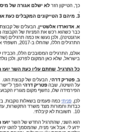
כך, הטייקון הזר
לא ישלם אגורה של מיסי
.
3. מיהם 3 הטייקונים המקבלים כעת את ההטבה הרגולטורית מהשר יועז הנדל ולמה?
א. אדוארדו אלשטיין
, הבעלים של קבוצת
כבר כשהוא רכש את המניות של הקבוצה מ
התרגילים הללו, שהחלו ב-2017, חשפתי אותם אז בהרחבה עם שלל מסמכים:
אולם, התרגילים המסובכים הללו, הכבידו 
בישראל, שלא כאן המקום לפרטן, ולכן נול
כל התרגיל, שחתם עליו כעת השר יועז הנ
ב. פטריק דרהי
, הבעלים של קבוצת הוט.
על השיטה, שבה
פטריק דרהי
הפך ל"ישרא
הפירמידה שלו, נחשף מקום מגוריו הקבוע 
לכן,
פניתי
כמה פעמים בשאלות נוקבות, בעני
כבדות וחמורות מצד משרד התקשרות, עד 
10. תשובות לא קיבלתי.
הוא השני, שהתרגיל החדש של השר
יועז 
ידוע לי. אבל אני מניח, שהמסמך להוט יהיה