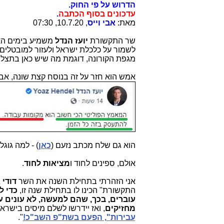
הדרוש על פי החוק.
עדכונים בסוף הכתבה
.
מאת:
אבי וייס
, 10.7.20, 07:30
שר התקשורת
יועז הנדל
משמיע בימים האח
לשמור על כלכלת ישראל ולעזור למובטלים
מגפת הקורונה, דוגמת מה שיש כאן בתצ
אמש הוא חזר על זה בנוסח קצת שונה, אבל 
הוא גם שלח מכתב נזעם (
כאן
) - למה גוגל
אולם, ספינים לחוד ו
מציאות לחוד
.
אני הזהרתי בתחילת השנה את השר
דודי
התקשורת" הכינו לו בתחילת שנה זו,
עוברים, בכך, שהם למעשה, לא עונים 
מחזיקים
, ואז יידרשו לשלם מיסים בישרא
עבירות", הפעם בשת"פ השב"כ!
".