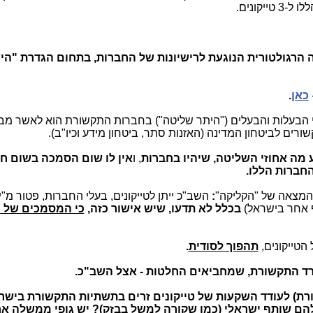
יקונים.
 הרגולטורית הנוגעת לרישיונות של החברות, בתחום הגדרת "הי
כאן
.
רי הבעלות והבעלים ("היתר שליטה") בחברות התקשורת הוא לאשר מב
רים לביטחון המדינה (האזנות סתר, ביטחון מידע וכיו"ב).
 מה אחוזי השליטה, שיהיו בחברות
, ו
אין לו שום הסמכה בשום חו
החברות הללו.
ההמצאה של "הקליקה"
:
השב"כ ייתן לטייקונים, בעלי החברות, פטור מ"י
ף אחר בישראל)
בכלל לא תדעו, שיש אישור כזה,
כי המסמכים של 
הטייקונים,
תהפוך לסודית
.
ד התקשורת, שמחביאים החלטות - אצל השב"כ.
ת) לעודד השקעות של טייקונים זרים בתשתיות התקשורת בישר
הם שותף ישראלי (כמו שקורה למשל בבזק)? יש גופי ממשלה א