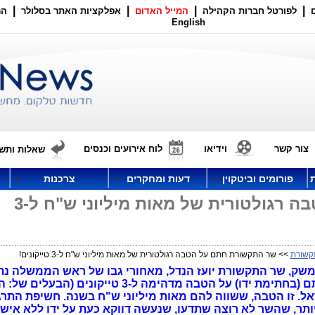
|
|
|
|
לפורטל חברות הקהילה
המייל האדום
אפלקציות האתר בסלולר
הר
English
צור קשר
וידיאו
לוח אירועים וכנסים
שאלות ותשו
פורומים וביטקוין
דעות ומחקרים
צרכנות
שר התקשורת חתם על הטבה רגולטורית של מאות מיליוני ש"ח ל-3
קשורת
>> שר התקשורת חתם על הטבה רגולטורית של מאות מיליוני ש"ח ל-3 טייקונים!
שק, שר התקשורת יועז הנדל, מאחורי גבו של ראש הממשלה נת
והממשלה כולה, ללא כל בסיס חוקי, חתם (בחתימת ידו) על הטבה מדהימה ל-3 טייקונים (הבעל
ל. זו הטבה, ששווה להם מאות מיליוני ש"ח בשנה. חשיפת התרג
ותר, שהשר לא רוצה שתדעו, שנעשה דווקא כעת על ידו ללא אישו