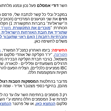
השר
דודי אמסלם
פעל נכון ונמנע מלחתום 
במקביל ובלי כל קשר לכתבה שלי, פרסם 
הזים
את שני הטיעונים המרכזיים (הכוזב
ה"ישראליות" בחברות התקשורת: 1) הקלת נטל בירוקרטי, 1) עידוד משקיעים. הכתבה של
הכותרת: "
מוכרים את התקשורת
. משרד 
שתוריד את חובת האזרחות הישראלית מ
וחברתיות רחבות | האם ראוי שתעבור ל
משלים לחשיפה כאן.
החשיפה
: ביומו האחרון כמנכ"ל המשרד,
ב
הקורונה
, "יו"ר הקליקה של אוהדי סלקום
משמאל, בגיבוי חברת הקליקה הבכירה (ה
תרגילים משמעתיים ופליליים - לכאורה, 
IBC ממניעים כלכליים), הצליח הפעם להחתים את השר הטרי
חוקיות והמקוממות הללו.
מדובר בהחלטות
המספקות הטבות רגולטוריות ל-
מהם), בהיקף כספי מצטבר אדיר - שמה שיש ב"תיק 4000" - נראה 
רק 3 מסמכים בחתימת השר עלו עד כה לאתר המשרד ביום
למרות ש-3 המסמכים הללו נחתמו ע"י השר
סלקום
הנמצא כאן
,
או של פרטנר
הנמצא 