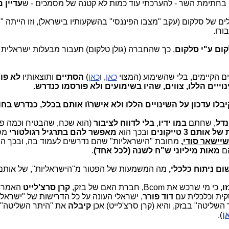
ם בחתימת השר - להערכתי עוד כמות לא קטנה של מסמכים - ש
עדיין 
ם של סלקום (עקב "מצבו הפיננסי" בהשקעותיו בישראל), וזו הייתה 
ורו.
קום ע"י סלקום
, כך שהחברה (גולן טלקום) תעבור מבעלות ישראלית 
וים הקיימים, בלי שהשימוע (המצוי
כאן
, ו
כאן
)
הסתיים
ותוצאותיו
לא פו
יים הללו, צווים, שהיו בשימועים ולא פורסמו כנדרש.
יבלו עדכון על השינויים הללו ולא אישר\ו אותם בכלל, כנדרש בחו
נדל
, שחתם
במו ידיו
,
בלי לדווח לציבור
(הוא שכח, שהבטיח וכמה פ
תם 3 טייקונים
ובכך הוא
מאפשר להם בתרגיל רגולטורי
מס
שיישאר סודי
,
מחובת "הישראליות" שהם נדרשים לעמוד בה, ובכך ה
ם
מאות מיליוני ש"ח לשנה (לכל אחד)
.
שום ניתוח כלכלי,
מה המשמעות של הפטור מ"הישראליות", של אותם ט
ו
, כי מי שרכש את Bcom, חברת האם של בזק,
קרן סרצ'לייט
האמריק
קית וכלכלית עם
דוד פורר
, ישראלי העונה על כל הדרישות של "ישראליו
השליטה" בבזק, והיא (קרן סרצ'לייט) אכן
קיבלה
את "היתר השליטה" 
ן
).