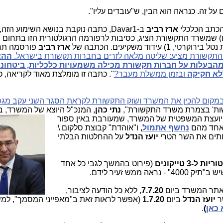
על זה. כנראה הוא הבין, ש"עובדים עליו".
הכתב הכלכלי
ארז רביב
ב-Davar1, כתבה נוקבת בנושא השימוע הזה, בה הוא
ים) שמשרד התקשורת הציג, כסיבות לרפורמה הרגולטורית הזו בתחום
ארז רביב
פורסמה ת
התקשורת מציע: שליטה מלאה לזרים בחברות תקשורת בישראל.
ההצ
הבעלות על חברות תקשורת מכילה משמעויות כלכליות, ביטחוני
לא חקיקה
ובזמן ממשלת מעבר?
". כתבה זו מומלצת מאוד לקריאה, 
מקום להכין את המשרד ושוק התקשורת לקראת הסגר השני עקב מג
 ושות' בצמרת משרד התקשורת",
נתי כהן
, המנכ"ל היוצא של המשרד, 
יועצת המשפטית של המשרד, שמעורבת באין ספור
שאחד מהם
נחשף אתמול
,
ו"אוהדת" קבוצת סלקום \
יועז הנדל
על ההחלטות הבלתי
3 טייקונים
(פירוט בהמשך לגבי כל אחד
ממש זעיר לידם.
7.7.20
, ללא כל הודעה לציבור,
יועז הנדל
ביום
1.7.20
(אפשר לראות זאת ב"מאפייני המסמך", למ
כאן
)
.