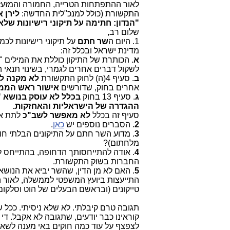
לאור ההתפתחות הטרייה, החמורה והמזעזע
התקשורת (כולל למנכ"לית החדשה:
לירן א
"הנדון: חתימה על תיקוני רישיונות שלא
שלום רב,
1. היום ה
שר חתם
על תיקוני רישיונות לכ
מדינת ישראל ובכלל זה:
א
. הכותרת של התיקון כוללת את המילים
לשקול דברים אחרים לגמרי, בשינוי תנאי הר
ב
. סעיף 4(ה) לחוק התקשורת
לא מקנה לש
אחרים בחוק, שדורשים
אישור ראש הממ
ג
. סעיף 13 בחוק
בכלל לא עוסק בנושא "
ההגדרה של הישראליות והאחזקות.
סעיף זה בכלל
לא מאפשר לשב"כ
לתת אי
2
. הסברים נוספים יש
כאן
.
3
. מדוע השר חתם על התיקונים הבלתי חוק
מלחתום)?
4
. אודה להתייחסותך הדחופה, בהתייחס ל
החברות בשוק התקשורת.
5
. האם לא מן הדין, שהשר יביא את הנו
התייעצות ביועץ המשפטי לממשלה, לאור ה
טייקונים (ובראשם הבעלים של הוט וסלקום
תגובה טרם קיבלתי. לא שלא ניסיתי. ככל
קוראינו כבר יודעים, שתגובה לא אקבל. ד
לצפצף על עוד כמה חוקים באי מענה לשאל