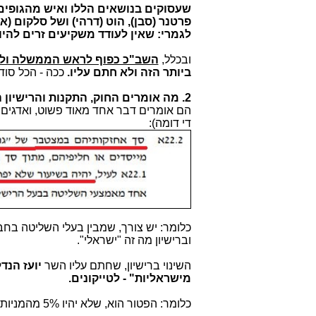
שעסוקים בנושאים הללו ואיש מהגופים
פרטנר (סבן), הוט (דרהי) ושל סלקום 
לגמרי: שאין לעודד משקיעים זרים להי
ובכלל,
השב"כ כפוף לראש הממשלה ול
ביותר הזה
ולא חתם עליו.
ככה - הכל סודי
2. מה אומרים החוק, התקנות והרישיון הקיים, בעניין "הישראליות"?
הם אומרים דבר אחד מאוד פשוט, ואדגים א
די דומה):
כלומר: יש צורך, שמבין בעלי השליטה בח
וברישיון מה זה "ישראלי".
השינוי ברישיון, שחתם עליו השר
יועז הנד
מישראליות" - לטייקונים.
כלומר: הפטור הוא, שלא יהיו 5% מהמניות בידי ישראלי, שעל פי חוקי המס בישראל,