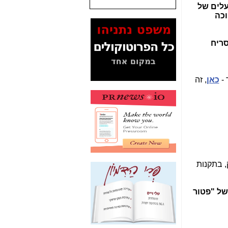
עלים של
וכה
המסמכים בנושא בזק-
Yes (תיק 4000)
מוכיחים "תפירת תיק"
סריח
לאיש הלא נכון! -
כאן
עובדות ומסמכים
המוסתרים מהציבור:
 -
כאן
, זה
האם ביבי כשר
תקשורת עזר לקב'
בזק? -
כאן
מה מקור ה-Fake
News שהביא לתפירת
תיק לביבי והעלמת
החשודים הנכונים -
כאן
אחת הרגליים של "תיק
, בתקנות
4000 התפור"
התמוטטה היום
בניצחון (כפול) של בזק
של "פטור
-
כאן
איך כתבות מפנקות
הפכו לפתע לטובת