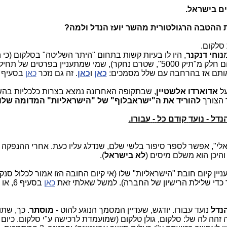
ם בישראל.
 סלקום.
נוחי דנקנר
, היו לו בעיות קשות בתחום "היתר השליטה" בסלקום (כי 
ארגנטינה), ולכן נעשו אז כמה תרגילים (שהם חלק מ"תיק 5000", שטרם נחקר), שמי שמתעניין בפרטים של תח
כאן
ו
כאן
. זה גם נזכר
כאן
בסעיף 6.
על
אדוארדו אלשטיין
, שבתקופה האחרונה נמצא בצרות כלכליות בהש
ד הצורך
להוריד את ה"ישראבלוף" של "הישראליות" המדומה שלו.
דל - נועד
קודם כל
-
עבורו.
לי", אפשר לספר סיפור בלשי שלם, שנדלג עליו כעת. אחרי ההנפקה 
והיכן הוא משלם מיסים (
לא בישראל
).
ין קיום חובת "הישראליות" שלו (אי קיום החובה הזו אמור לכלול סנק
כדי שלילת הרישיון של החברה). למשל שאלתי זאת
כאן
בסעיף 6, או
הנדל
נועד עבורו. יודגש, שעדיין המסמך הנוגע להוט -
מוסתר
. כך, שתו
 זהה לה של: סלקום, גולן טלקום (שמועמדת לרכישה ע"י סלקום. כיום ג