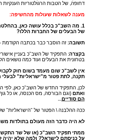
דחופה, של הטבות הרגולטוריות הענקיות הללו ל-3 טי
מענה לשאלות שעולות מהחשיפה:
1. מה השב"כ בכלל עושה כאן, בהחלטה
של הבעלים של החברות הללו?
תשובה:
זה הוסבר כבר בכתבה הקודמת -
בקצרה
: התפקיד של השב"כ בעניין אישו
בטחונית את הבעלים ועוד כמה נושאים הקשו
אין לשב"כ שום מעמד בשום חוק לקבוע
תקנה, לתת פטור מ"ישראליות" לבעלי 
לכן, התפקיד החדש של השב"כ כאן, לפי 
ואתם
(וגם הבורסה, מס הכנסה, או כל גו
הם סודיים
...
ככה ההלבנה \ הפטור של "הישראליות" של 
לא היה כדבר הזה מעולם
בתולדות משר
ממתי תפקיד השב"כ (או של שר התקשור
על כניסתם לישראל? ולמה שלא יהיה ל