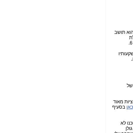
הנאה שהיא מיסודות
עבירת השוחד? -
כאן
שערוריית הקנס הענק
על בזק וחשיפת
"תעודת הביטוח" של
הוא תושב
נתניהו בתיק 4000 -
ילת
כאן
ערוץ 20: "תיק תפור":
קעותיו
אבי וייס חושף את
מחדלי "תיק 4000" -
כאן
התבלבלתם: גיא פלד
הפך את כחלון, גבאי
של
ואילת לחשודים
המרכזיים בתיק 4000 -
כאן
ציות מאוד
כאן
בסעיף
פצצות בתיק 4000:
האם היו בכלל
התנגדויות למיזוג
כנו לא
בזק-יס? -
כאן
ולן