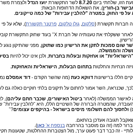
ת הזו, שלחתי ביום
8.7.20
לשר התקשורת
יועז הנדל
ולצמרת משרד
בישר בן-חורין
), את השאלות הדחופות הבאות:
 על פי החוק, במטרה "להלבין עבירות" של כמה טייקונים.
מה חברות תקשורת (
סלקום
,
גולן טלקום
,
פרטנר תקשורת
), שלא על פי 
 "לאחר ששקלתי את טענותיה של חברת
X
" בעוד שחוק התקשורת קובע
ישיון.
ר שום סמכות לתקן את הרישיון כמו שתוקן
, מפני שהתיקון נוגע 
שלה והממשלה.
הישראליות" או אחזקות ובעלות בחברות
, ולכן אינו יכול להיות
בסיס
זה הנחיות והחלטות
בתחום הבעלות, הישראליות והאחזקות.
יים הללו ברישיונות
דווקא כעת
(מה שהשר הקודם -
דוד אמסלם
נמנ
כך, שכנראה, השר אמור לחתום על תיקונים בלתי חוקיים כאלה גם ל
שא לאישור הממשלה (לאחר
ביטול האישורים,
שכבר חתם עליהם
), ל
עובדה, שהמטרה הברורה של השינויים הללו, היא "להלבין עבירות" 
)
ולחסוך להם תשלומי מיסים בישראל - בהיקפים עצומים
?"
 שאקבל תגובה אעדכן בהתאם.
י ברור למה (זה גם מוסבר בהרחבה
בנספח א'
כאן
).
ותיי - זה כבר דבר פעוט ערך, מול הצטברות ההחלטות, שטעונות חקי