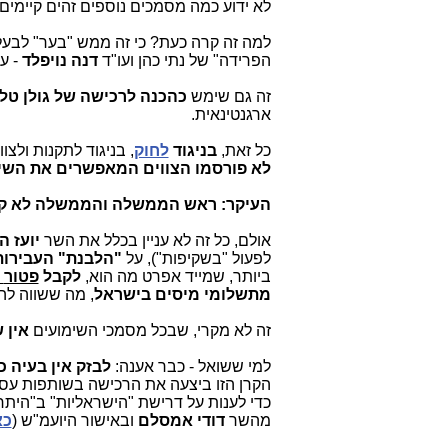
לא ידוע כמה מסמכים נוספים זהים קיימי
למה זה קרה כעת? כי זה ממש "בער" לבעלי
הפרידה" של נתי כהן ועו"ד
דנה נויפלד
- עב
זה גם שימש
כהכנה לרכישה של גולן טל
ארגנטינאית.
כל זאת,
בניגוד
לחוק
, בניגוד לתקנות ולצו
לא פורסמו הצווים המאפשרים את השינוי
העיקר:
ראש הממשלה והממשלה
לא ק
אולם, כל זה לא עניין בכלל את השר
יועז ה
לפעול "בשקיפות"), על
"הלבנת" העבירות של או
ביותר, שמייד אפרט מה הוא,
לקבל
פטור
מתשלומי מיסים בישראל
, מה ששווה לה
זה לא מקרי, שבכל מסמכי השימועים
אין 
למי ששואל - כבר אענה:
לבזק אין בעיה כז
הקרן הזו ביצעה את הרכישה בשותפות עס
כדי לענות על דרישת "הישראליות" ב"היתר 
מהשר
דודי אמסלם
ובאישור היועמ"ש (
כא