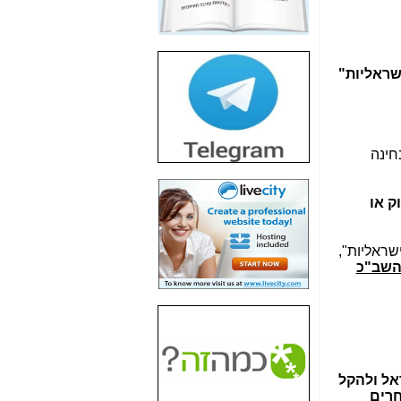
חשיפת חשד לשחיתות
הדומה לזו של "תיק
4000" אך בתחום
הסלולר -
כאן
שראליות"
חשיפת מה שלא
רוצים שתדעו בעניין
פריסת אנלימיטד
(בניחוח בלתי נסבל) -
חינה
כאן
חשיפה: איוב קרא
ק או
אישר לקבוצת סלקום
בדיוק מה שביבי אישר
ל-Yes ולבזק -
כאן
שראליות",
השב"כ
האם השר איוב קרא
היה צריך בכלל לחתום
על האישור, שנתן
לקבוצת סלקום? -
כאן
האם ביבי וקרא קבלו
בכלל תמורה עבור
אל ולהקל
ההטבות הרגולטוריות
חרים
שנתנו לסלקום? -
כאן