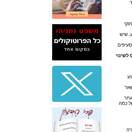
2" על תעלולי השר
משה כחלון -
כאן
המשך חשיפת הבלוף
חוקי
ששמו "מהפיכת
הסלולר" ואיך מסרסים
, שיש
את הנתונים לציבור -
כאן
לסעיפים
סיכום ביקור בסיליקון
 לשינוי
ואלי - למה 3 הגדולות
משקיעות ומפתחות
באותם תחומים -
כאן
ע
שלמה פילבר (עד
לאחרונה מנכ"ל משרד
שאר
התקשורת) - עד
מדינה? הצחקתם
אחר
אותי! -
כאן
של כמה
"יש אפליה בחקירה"?
חשיפה: למה השר
משה כחלון לא נחקר
עד היום? -
כאן
רה