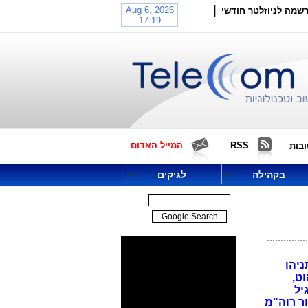
|
שמה לניוזלטר חודשי
RSS
המייל האדום
בות
בקהילה
לגיקים
ניהו
ים של: הוט,
יל
ר רוה"מ