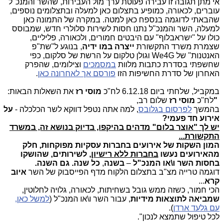
אי מתן תגובה זו עבירה פעוטת ערך מול העבירות, שהשר והמנכ"ל
עוברים, לכאורה, כמופיע בתצלום כאן למעלה ובתצלומים נוספים,
שהבאתי לדוגמה בנספח כאן למטה. במקרה של התמונה כאן
למעלה, השר והמנכ"ל נתנו חסות לשירות סלולרי חדש, שמבוסס
כולו על "ישראבלוף" עם היבטים חמורים, ולכאורה, פליליים,
שצמרת משרד התקשורת
ייצרה במו ידיה
, בנוגע ל"שת"פ
האנטנות" של We4G וגולן טלקום על הרשת של סלקום, כפי
שחשפתי בסדרת כתבות מלוות
במסמכים
וצילומים, שהפרק
האחרון של סדרת החשיפות הזו
פורסם אך לאחרונה כאן
.
במקביל, שלחתי ביום 6.12.18 לח"כ
מוסי רז
את השאלות הבאות:
"
לח"כ
מוסי רז
שלום רב,
בהמשך
לפרסום בגלובס
, למה אתה נטפל דווקא לשר הכלכלה -
על
אירוע חד פעמי?
יש לך "אוצר בלום" מדהים בהיקפו, בדיוק בנושא זה, במשרד
התקשורת...
המון השקות של אירועים בחברות עסקיות מפוקחות, חלק
מהאירועים נעשו
בחברות ללא רישיון
, לשירותים, שהושקו
בחסות השר ו\או המנכ"ל
–
בשנה
,
כל שנה. גם השנה.
דוגמה טרייה מצ"ב בתצלום הלקוח מדף הפייסבוק של השר
איוב
קרא
...
הכי חמור, כשזה ממש גובל בשחיתות, לכאורה, גלויה לחלוטין,
שמביאה לתוצאות מידיות
, עבור השר ו\או המנכ"ל (
למשל כאן,
עם גלעד ארדן
).
לכל טיפול שתמצא לנכון".