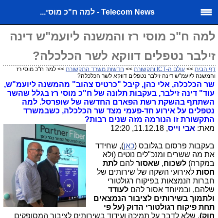
Telecom News - למה ח"כ מוסי...
למה ח"כ מוסי רז והמשנה ליועמ"ש דינה
זילבר נטפלים דווקא לשר הכלכלה?
דף הבית
>>
עולם ה-ICT ותקשורת
>>
חדשות משרד התקשורת
>> למה ח"כ מוסי רז
והמשנה ליועמ"ש דינה זילבר נטפלים דווקא לשר הכלכלה?
שר הכלכלה, אלי כהן, קיבל "כרטיס צהוב" מהמשנה ליועמ"ש,
עוד" דינה זילבר, בעקבות תלונה של ח"כ מוסי רז בגלל שהשר
השתתף בהשקת רשת הפארם החדשה של שופרסל. למה
נטפלים על אירוע חד-פעמי מצד שר הכלכלה, כשבמשרד
התקשורת זו הנורמה מזה שנים רבות?
מאת:
אבי וייס
, 11.12.18, 12:20
בעקבות פרסום בגלובס (
כאן
), שחידד
את מה ששרים ומנכ"לים נוטים (ולא
במקרה)
לשכוח
,
שאסור
להם
לתת
חסות
לאירועי השקה של שירותים של
חברות הנמצאות בפיקוח רגולטורי
שלהם, ובמיוחד אסור להם
לעודד
ולתמוך בשירותים לציבור הנמצאים
תחת פיקוח רגולטורי הדוק (על פי
חוק)
, שלא לדבר על תמיכה ועידוד בשירותים לציבור המסופקים