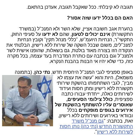
תגובה לא קיבלתי. ככל שאקבל תגובה, אעדכן בהתאם.
האם הם בכלל ידעו שזה אסור?
בהערת אגב חשובה אציין, שלא השר ולא המנכ"ל (במשרד
התקשורת)
אינם יכולים לטעון
, שהם
לא ידעו
על סעיפי החוק,
התקשי"ר, הנחיות היועמ"ש, "כללי מנהל תקין" וקובץ הנחיות
למנכ"לים, משום שבכל השקה של שירות ללא רישיון, הבלטתי את
הנקודה הזו בצורה מאוד בולטת, גם בשאלות, שהופנו אישית לשר
ולמנכ"ל וגם בכתבה עם כותרת המדברת בעד עצמה, בכל מקרה
כזה, כדי שלא יהיו אי הבנות בהבנת הנקרא.
באופן ספציפי לגבי המנכ"ל היחסית חדש,
נתי כהן
, (בתמו
נה
משמאל), היות והוא "עשה את עצמו לא
מבין", לגבי השתתפותו בהשקת שירותי
תקשורת ללא רישיון ומתן חסות ועידוד
לשירותים כאלה, ייחדתי עבורו כתבה
ספציפית,
כולל צילומי הסעיפים,
שאוסרים עליו להשתתף בהשקות של
אירועים בגופים מופקחים
בכלל
ובוודאי באירועים ושירותים ללא רישיון,
זאת, בכתבה: "
גם מנכ"ל משרד
התקשורת החדש (נתי כהן) נותן חסות
לשירות ללא רישיון
".