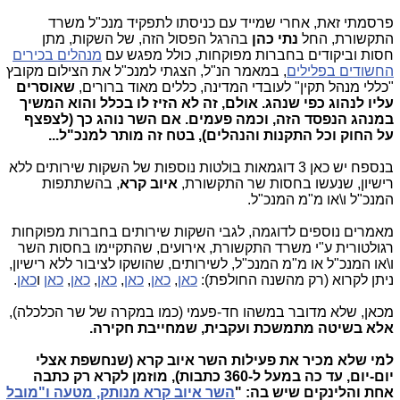
פרסמתי זאת, אחרי שמייד עם כניסתו לתפקיד מנכ"ל משרד
התקשורת, החל
נתי כהן
בהרגל הפסול הזה, של השקות, מתן
חסות וביקודים בחברות מפוקחות, כולל מפגש עם
מנהלים בכירים
החשודים בפלילים
, במאמר הנ"ל, הצגתי למנכ"ל את הצילום מקובץ
"כללי מנהל תקין" לעובדי המדינה, כללים מאוד ברורים,
שאוסרים
עליו לנהוג כפי שנהג. אולם, זה לא הזיז לו בכלל והוא המשיך
במנהג הנפסד הזה, וכמה פעמים. אם השר נוהג כך (לצפצף
על החוק וכל התקנות והנהלים), בטח זה מותר למנכ"ל...
בנספח יש כאן 3 דוגמאות בולטות נוספות של השקות שירותים ללא
רישיון, שנעשו בחסות שר התקשורת,
איוב קרא
, בהשתתפות
המנכ"ל ו\או מ"מ המנכ"ל.
מאמרים נוספים לדוגמה, לגבי השקות שירותים בחברות מפוקחות
רגולטורית ע"י משרד התקשורת, אירועים, שהתקיימו בחסות השר
ו\או המנכ"ל או מ"מ המנכ"ל, לשירותים, שהושקו לציבור ללא רישיון,
ניתן לקרוא (רק מהשנה החולפת):
כאן
,
כאן
,
כאן
,
כאן
,
כאן
,
כאן
ו
כאן
.
מכאן, שלא מדובר במשהו חד-פעמי (כמו במקרה של שר הכלכלה),
אלא בשיטה מתמשכת ועקבית, שמחייבת חקירה.
למי שלא מכיר את פעילות השר איוב קרא (שנחשפת אצלי
יום-יום, עד כה במעל ל-360 כתבות), מוזמן לקרא רק כתבה
אחת והלינקים שיש בה: "
השר איוב קרא מנותק, מטעה ו"מובל