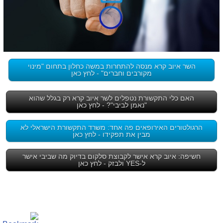
השר איוב קרא מנסה להתחרות במשה כחלון בתחום "מינוי
מקורבים וחברים" - לחץ כאן
האם כלי התקשורת נטפלים לשר איוב קרא רק בגלל שהוא
"נאמן לביבי"? - לחץ כאן
הרגולטורים האירופאים פה אחד: משרד התקשורת הישראלי לא
מבין את תפקידו - לחץ כאן
חשיפה: איוב קרא אישר לקבוצת סלקום בדיוק מה שביבי אישר
ל-YES ולבזק - לחץ כאן