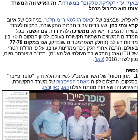
באף" ע"י "קליקת סלקום" במשרדו
". זה האיש וזה המשרד
אותו הוא כביכול מנהל.
לא פלא, שבמצב של "כ
אוס רגולטאורי מוחלט
", בניהולם של
איוב
קרא
ו
נתי כהן
, שעובדים עבור חברות התקשורת, במקום לעבוד
בשירות הציבור, ישראל
ממשיכה להידרדר,
גם השנה
, בכל
המדדים המשווים תשתיות תקשורת בעולם, לכיוון המקום ה-70 בין
מדינות העולם (בחלק מהפרמטרים שנבדקו,
אנו במקום 77-78
בעולם
, הרבה אחרי חלק ניכר ממדינות ערב), על פי הדו"ח הטרי
של ITU (ארגון התקשורת העולמי של האו"ם), בדו"ח שפורסם היום,
נכון לשנת 2018 (
כאן
).
נספח
1
. "מתן חסות" של השר והמנכ"ל לשירות הלא חוקי "סופר פייבר"
בסלקום. התצלום לקוח
מאתר הפייסבוק
של משרד התקשורת,
והאירוע והנושא הזה מנותח אצלנו
כאן
,
כאן
ו
כאן
.