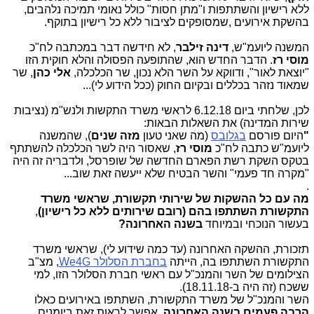
ללא רישיון והשתתפות ו"מתן חסות" כולל נאומי תמיכה נלהבים,
בהשקת אירועים ,שמסופקים לציבור ללא כל רישיון בתוקף.
המשנה ליועמ"ש,
דינה זילבר
, לא חידשה דבר במכתבה לח"כ
מוסי רז
. הדבר החדש הוא, שהתופעה הפסולה והלא חוקית הזו
"יוצאת לאור", ודווקא על השר הלא נכון, שר הכלכלה,
אלי כהן
, שר
שמאוד נזהר בכללים ובקיום החוק (ככל הידוע לי)...
לכן, שלחתי ביום 6.12.18 לראשי משרד התקשות ולנש"מ (נציבות
שירות המדינה) את השאלות הבאות:
"
היום פורסם
בגלובס
(מה שאני טעון
מזה שנים
), שהמשנה
ליועמ"ש כתבה לח"כ
מוסי רז
, שאסור היה לשר הכלכלה להשתתף
בטקס השקת רשת הפארם החדשה של שופרסל, ולדבריה זה היה
"מקרה חד פעמי" והשר הבטיח שלא ייעשה זאת שוב...
.
מה עם כל ההשקות של שירותי תקשורת, שראשי משרד
התקשורת השתתפו בהם (רובם שירותים ללא כל רישיון)
,
בעשור הנוכחי ובמיוחד
בשנה האחרונה?
תזכורת, ההשקה האחרונה (עד כמה שידוע לי), שראשי משרד
התקשורת השתתפו בה, הייתה
בחברת הסלולר
We4G
, מצ"ב
הצילומים של השר והמנכ"ל עם ראשי חברת הסלולר הזו, למי
ששכח (זה היה ב-18.11.18).
השר והמנכ"ל של משרד התקשורת, השתתפו באירועים כאלו
הרבה פעמים בשנה האחרונה
, אפשר לראות זאת ביומנים