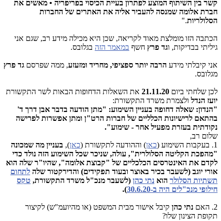
קשר בין השיתוף המוצע לפתרון בעיית הכיסוי בפריפריה • מאשים את
חברת אלומה שמנסה להעביר אליה את האתרים של החברות
הסלולריות
."
הכתבה הזו מומלצת מאוד לקריאה, שכן היא מכילה מידע רב, שגם אני
גיליתי בבדיקות, ו
גד פרץ
חשף
במאמר הזה
בגלובס.
אני קיבלתי מידע
הרבה יותר ספציפי, מחריד ומזעזע
, ממה שפרסם
גד פרץ
מגלובס.
לכן שלחתי ביום
21.11.20
את השאלות הדחופות הבאות לשר התקשורת
יועז הנדל
ולצמרת משרד התקשורת:
"הנדון:
שאלה דחופה בעניין השימוע: "מתן הודעה בדבר אבן דרך ד'
בהתאם לרישיונות הכלליים של חברות הרט"ן ומתן אפשרות לפרישה
נקודתית בעזרת מפעיל אחר - שימוע".
שלום רב,
1. בעקבות השימוע (
כאן
) וההודעה לתקשורת (
כאן
),
בעניין מה שמכונה
"מהפכת הקליטה הסלולרית", עולה, שניכר שכל השימוע הזה נולד כדי
לקדם את האינטרסים הכלכליים של "קבוצת אלומה", שהיו"ר שלה הוא
אורי יוגב (לשעבר בכיר באוצר ובעוד תפקידים) והדירקטור שלה
לתחום
תשתיות הסלולר
הוא
נתי כהן
(לשעבר מנכ"ל משרד התקשורת,
טקס
חילופי מנכ"לים היה ב-30.6.20
).
2. האם
נתי כהן
קיבל אישור מבית המשפט (או מהיועמ"ש) לקיצור
תקופת הצינון שלו?