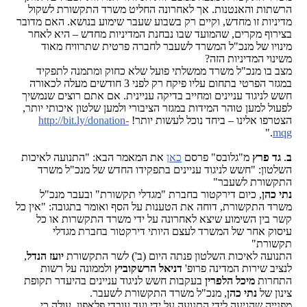
הרשתות והאנטנות. אך לאחרונה החליט משרד התקשורת לשקול
מדיניות זו מחדש, וקיים רק בשבוע שעבר שימוע בנושא. האם מדובר
בצירוף מקרים, שהמועד שבו נבחנת המדיניות מחדש – היא לאחר
מינויו של מנכ"ל המשרד לשעבר לחברה פרטית שתרוויח מאוד
משינוי המדיניות הזה?
מצב בו מנכ"ל משרד ממשלתי פועל שלא כחוק ומתמנה לתפקיד
במגזר הפרטי בתחום עליו פיקח רק לפני 3 חודשים מעלה לכאורה
חשש לניגוד עניינים ומחייב בדיקה עניינית. אם אתם רוצים שנמשיך
לפעול למען טוהר המידות במגזר הציבורי ולמען שלטון איכותי יותר,
הצטרפו אלינו – ביחד נוכל לעשות יותר!
http://bit.ly/donation-
."
mqg
ב
.
גד פרץ
מ"גלובס" פרסם
כאן
את המאמר הבא: "התנועה לאיכות
השלטון: "חשש לניגוד עניינים בתפקידו החדש של מנכ"ל משרד
התקשורת לשעבר"
נתי כהן
, כיום דירקטור בחברת "מגדלי תקשורת" ובעבר מנכ"ל
משרד התקשורת, דוחה את הטענות על הסף ואומר בתגובה: "אין כל
קשר בין השימוע שיצא לאחרונה על ידי משרד התקשרות או כל
עיסוק אחר של המשרד לעצם היותי דירקטור בחברת מגדלי
תקשורת"
התנועה לאיכות השלטון פנתה היום (ב') לשר התקשורת
יועז הנדל
,
לנציב שירות המדינה פרופ'
דניאל הרשקוביץ
ולממונה על רשות
התחרות
מיכל הלפרין
בעקבות חשש לניגוד עניינים בהיעדר תקופת
צינון של
נתי כהן
, מנכ"ל משרד התקשורת לשעבר.
מפנייה שהגיעה לידי התנועה על ידי ועד עובדי פלאפון, עולה כי