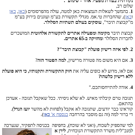
נקודתית בעזרת מפעיל אחר - שימוע".
שלום רב,
1
. בהמשך לשאלות הנמצאות כאן למטה, עולה מהפרסומים (
כאן
,
כאן
ו
כאן
), שהחברות טי.אמ. מגדלי תקשורת בע"מ ועוגנים בירוק בע"מ
מ"קבוצת תיבר",
עוסקים בעולם תשתיות הסלולר.
קבוצת תיבר
מקימה ומפעילה אתרים לתקשורת אלחוטית
המושכרים
לחברות הסלולר ו
מחזיקה ב-65 אתרים
.
2
.
לפי איזה רישיון פועלת "קבוצת תיבר"?
3
. אם היא משום מה פטורה מרישיון,
למה הפטור הזה
?
אם לאו, מדוע לא כופים עליה את
חוק התקשורת ותקנותיו, כי היא פועלת
ללא רישיון כלשהו?
4
. אודה להתייחסותכם."
תגובה טרם קיבלתי מאיש. לא שלא ניסיתי. ככל שאקבל תגובה - אעדכן
בהתאם.
קוראינו כבר יודעים, שתגובה לא אקבל (לפחות לא מהשר
יועז הנדל
).
די ברור למה (זה גם מוסבר בהרחבה
בנספח א'
כאן
).
למי שהספיק לשכוח, (ואני לא שוכח), בחפיפה בכניסה לתפקיד, שנערכה
למנכ"לית משרד התקשורת הנוכחית,
לירן א