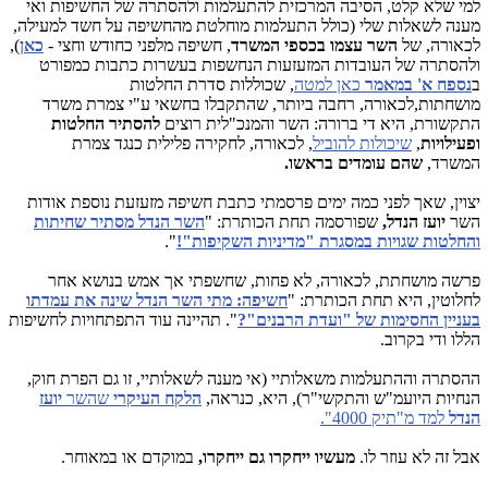
למי שלא קלט, הסיבה המרכזית להתעלמות ולהסתרה של החשיפות ואי
מענה לשאלות שלי (כולל התעלמות מוחלטת מהחשיפה על חשד למעילה,
לכאורה, של
השר עצמו
בכספי המשרד
, חשיפה מלפני כחודש וחצי -
כאן
),
ולהסתרה של העובדות המזעזעות הנחשפות בעשרות כתבות כמפורט
ב
נספח א' במאמר
כאן למטה
, שכוללות סדרת החלטות
מושחתות,לכאורה, רחבה ביותר, שהתקבלו בחשאי ע"י צמרת משרד
התקשורת, היא די ברורה: השר והמנכ"לית רוצים
להסתיר החלטות
ופעילויות
,
שיכולות להוביל
, לכאורה, לחקירה פלילית כנגד צמרת
המשרד,
שהם עומדים בראשו.
יצוין, שאך לפני כמה ימים פרסמתי כתבת חשיפה מזעזעת נוספת אודות
השר
יועז הנדל,
שפורסמה תחת הכותרת: "
השר הנדל מסתיר שחיתות
והחלטות שגויות במסגרת "מדיניות השקיפות"!
".
פרשה מושחתת, לכאורה, לא פחות, שחשפתי אך אמש בנושא אחר
לחלוטין, היא תחת הכותרת: "
חשיפה: מתי השר הנדל שינה את עמדתו
בעניין החסימות של "ועדת הרבנים"?
". תהיינה עוד התפתחויות לחשיפות
הללו ודי בקרוב.
ההסתרה וההתעלמות משאלותיי (אי מענה לשאלותיי, זו גם הפרת חוק,
הנחיות היועמ"ש והתקשי"ר), היא, כנראה,
הלקח העיקרי
שהשר
יועז
הנדל
למד מ"תיק 4000".
אבל זה לא עוזר לו.
מעשיו ייחקרו גם ייחקרו,
במוקדם או במאוחר.