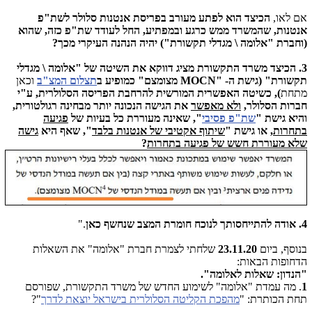
אם לאו,
הכיצד הוא לפתע מעורב בפריסת אנטנות סלולר לשת"פ
אנטנות, שהמשרד ממש כרגע ובמפתיע, החל לעודד שת"פ כזה, שהוא
(וחברת "אלומה \ מגדלי תקשורת") יהיה הנהנה העיקרי מכך?
3. הכיצד משרד התקשורת מציג דווקא את השיטה של "אלומה \ מגדלי
תקשורת" (גישת ה-
MOCN"
מצומצם" כמופיע ב
תצלום המצ"ב
וכאן
מתחת
), כשיטה האפשרית המורשית להרחבת הפריסה הסלולרית, ע"י
חברות הסלולר,
ולא מאפשר
את הגישה הנכונה יותר מבחינה רגולטורית,
והיא גישת "
שת"פ פסיבי
", שאינה מעוררת כל בעיות של
פגיעה
בתחרות
, או גישת "
שיתוף אקטיבי של אנטנות בלבד
", שאף היא
גישה
שלא מעוררת חשש של פגיעה בתחרות
?
4. אודה להתייחסותך לנוכח חומרת המצב שנחשף כאן
."
בנוסף, ביום
23.11.20
שלחתי לצמרת חברת "אלומה" את השאלות
הדחופות הבאות:
"הנדון: שאלות לאלומה".
1
. מה עמדת "אלומה" לשימוע החדש של משרד התקשורת, שפורסם
תחת הכותרת: "
מהפכת הקליטה הסלולרית בישראל יוצאת לדרך
"?