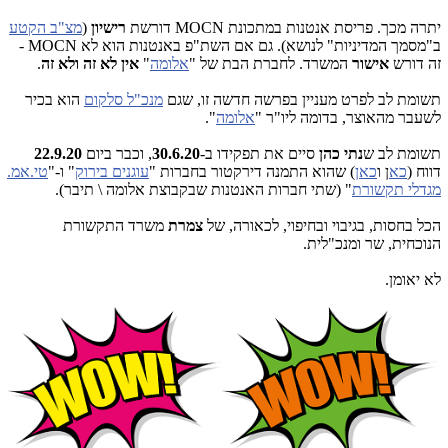
יתרה מכך. פריסת אנטנות במתכונת MOCN דורשת
רישיון
(
מצ"ב הקטע
ב"מסמך המדיניות" לנושא). גם אם השת"פ באנטנות הוא לא MOCN -
זה דורש
אישור
המשרד. לחברת הבת של "
אלומה
"
אין לא זה ולא זה
.
תשומת לב לפרט מעניין בפרשה חדשה זו, שגם
מנכ"ל סלקום
הוא בכיר
לשעבר מהאוצר, בדומה ליו"ר "
אלומה
".
תשומת לב ש
נתי כהן
סיים את תפקידו ב-
30.6.20
, וכבר ביום
22.9.20
דווח (
כא
ן ו
כאן
) שהוא התמנה דירקטור בחברות "
עוגנים בירוק
" ו-"
טי.אמ.
מגדלי תקשורת
" (שתי חברות האנטנות שבקבוצת אלומה \ תיבר).
הכל בחסות, בגיבוי ובחיפוי, לכאורה, של
צמרת
משרד התקשורת
הנוכחית, שר ומנכ"לית.
לא יאומן.