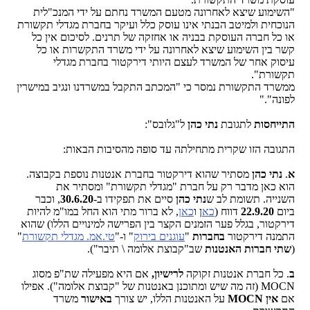
"השימוע שיצא לאחרונה מטעם המשרד נחתם על ידי המנכ"לית
הנוכחית ולמיטב הבנתי אינו עוסק כלל ועיקר בחברת מגדלי תקשורת
או כל חברה העוסקת בבניה או אחזקה של תרנים. לסיכום אין כל
קשר בין השימוע שיצא לאחרונה על ידי משרד התקשרות או כל
עיסוק אחר של המשרד לעצם היותי דירקטור בחברת מגדלי
תקשורת".
ממשרד התקשורת נמסר כי "המכתב התקבל במשרדנו ונגיב במישרין
לפונה"."
התייחסות
לתגובת
נתי כהן
ל"גלובס":
התגובה הזו שקרית מתחילתה עד סופה מהסיבות הבאות:
א
.
נתי כהן
מסתיר שהוא דירקטור בחברת אנטנות נוספת בקבוצה.
הוא כאן מדבר רק על חברת "מגדלי תקשורת" ומסתיר את
השנייה. תשומת לב ש
נתי כהן
סיים את תפקידו ב-
30.6.20
, וכבר
ביום
22.9.20
דווח (
כא
ן ו
כאן
, לא ברור מתי הוא החל במו"מ להיות
דירקטור, בגלל פער הזמנים הקצר בין הפרישה למינויים הללו) שהוא
התמנה דירקטור
בחברות
"
עוגנים בירוק
" ו-"
טי.אמ. מגדלי תקשורת
"
(
שתי חברות האנטנות
שב"קבוצת אלומה \ תיבר").
ב
. כל חברת אנטנות זקוקה
לרישיון,
אם היא מפעילה שת"פ מסוג
MOCN (זה מה שיש ומתוכנן באנטנות של "קבוצת אלומה"). אפילו
אם
אין MOCN
על האנטנות הללו, יש צורך
באישור
משרד