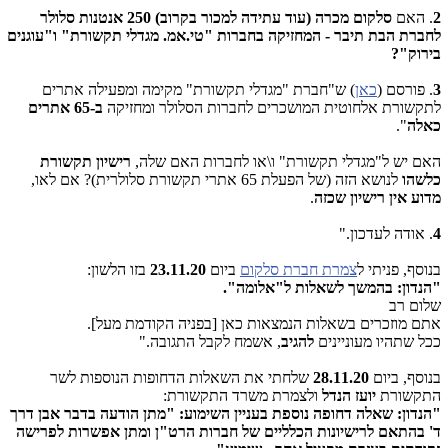
2
. האם
סלקום מכרה (עוד עתידה למכור בקרוב) 250 אנטנות סלולר
לחברת הבת תיבר - המחזיקה בחברות "טי.אמ. מגדלי תקשורת" ו"עוגנים
בירוק"?
3
. פורסם (
כאן
) ש"חברת "מגדלי תקשורת" מקימה ומפעילה אתרים
לתקשורת אלחוטית המושכרים לחברות הסלולר ומחזיקה
ב-65 אתרים
כאלה
".
האם יש ל"מגדלי תקשורת" ו\או לחברות האם שלה,
רישיון תקשורת
כלשהו
לנושא הזה (של הפעלת 65 אתרי תקשורת סלולרית)? אם לאו,
מדוע אין רישיון שכזה
.
4
. אודה לעדכון."
בנוסף, פניתי ל
צמרת חברת סלקום
ביום
23.11.20
בזו הלשון:
"הנדון: בהמשך לשאלות ל"אלומה".
שלום רב
אתם מוזכרים בשאלות הנמצאות כאן [בפניה הקודמת מעל].
ככל שתהיו מעוניינים
להגיב
, אשמח לקבל התגובה."
בנוסף, ביום
28.11.20
שלחתי את השאלות הדחופות הנוספות לשר
התקשורת
יועז הנדל
ולצמרת משרד התקשורת:
"הנדון: שאלה דחופה נוספת בעניין השימוע: "מתן הודעה בדבר אבן דרך
ד' בהתאם לרישיונות הכלליים של חברות הרט"ן ומתן אפשרות לפרישה