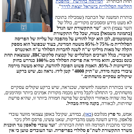
תחת הכותרת: "
המירמה בהודעת "מהפכת
הקליטה הסלולרית בישראל יוצאת לדרך
".
כותרת המשנה של הכתבה (שמכילה בתוכה
לא מעט מידע ומסמכים מקוריים, כולל של
השר עצמו) היא: "
שר התקשורת יועז הנדל
[בתמונה משמאל] בטוח, שכל כלי התקשורת
מטומטמים, לכן הוא יכול להודיע על מהפכה של עלייה של הפריסה
הסלולרית מ-75% ל-95% משטח המדינה, בעוד שבפועל הוא מספק
הקלה של מאות מיליוני ש"ח לשנה לחברות הסלולר ע"ח האינטרס
הציבורי, בגלל הצרכים הכלכליים של קבוצת סלקום\IBC, שנמצאת תחת
כונס נכסים, והוא מוריד את פריסת הסלולר מכ-100% כנדרש בחוק
וברישיונות ל-95%. האמת פשוט הפוכה להודעה, שהיא מעשה מירמה
ציבורי בקנה מידה, ש"תיק 4000" קטן לידו. נראה גם, שיש ברקע
שיקולים עסקיים מושחתים.
"
ציינו בכותרת המשנה לחשיפה, שכנראה, שיש ברקע שקולים עסקיים
מושחתים, כי התחלנו לקבל מידע מכמה מקורות אמינים ביותר ומהימנים,
על מה שהיה מאחורי הקלעים של פרשה חמורה ביותר זו, שהיא פרשת
שחיתות, לכאורה,
בקנה מידה מבהיל.
אמש,
גד פרץ
מגלובס (
כאן
), במידע, שקיבל באופן עצמאי מוועד עובדי
פלאפון, מידע השונה מעט מהבדיקות, שאנו עשינו, פרסם חלק ניכר
ומרכזי מתכנית המרמה הזו תחת הכותרת: "
ועד עובדי פלאפון נגד תוכנית
משרד התקשורת לשת"פ סלולרי בפריפריה. ועד העובדים טוען כי אין