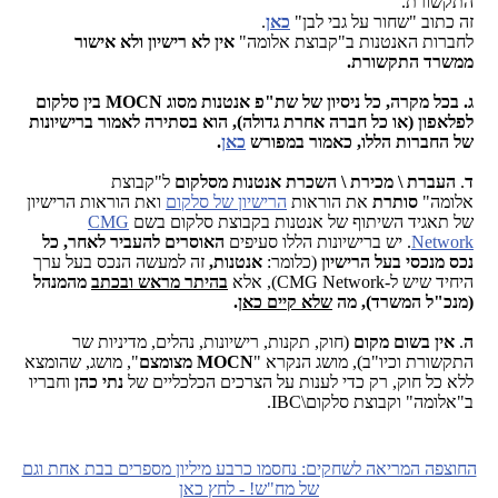
התקשורת.
זה כתוב "שחור על גבי לבן"
כאן
.
לחברות האנטנות ב"קבוצת אלומה"
אין לא רישיון ולא אישור
ממשרד התקשורת.
ג. בכל מקרה, כל ניסיון של שת"פ אנטנות מסוג MOCN בין סלקום
לפלאפון (או כל חברה אחרת גדולה), הוא בסתירה לאמור ברישיונות
של החברות הללו, כאמור במפורש
כאן
.
ד
.
העברת \ מכירת \ השכרת אנטנות מסלקום
ל"קבוצת
אלומה"
סותרת
את הוראות
הרישיון של סלקום
ואת הוראות הרישיון
של תאגיד השיתוף של אנטנות בקבוצת סלקום בשם
CMG
Network
. יש ברישיונות הללו סעיפים
האוסרים
להעביר לאחר, כל
נכס מנכסי בעל הרישיון
(כלומר:
אנטנות,
זה למעשה הנכס בעל ערך
היחיד שיש ל-CMG Network), אלא
בהיתר מראש ובכתב
מהמנהל
(מנכ"ל המשרד), מה
שלא קיים כאן
.
ה
.
אין בשום מקום
(חוק, תקנות, רישיונות, נהלים, מדיניות שר
התקשורת וכיו"ב), מושג הנקרא "
MOCN
מצומצם
", מושג, שהומצא
ללא כל חוק, רק כדי לענות על הצרכים הכלכליים של
נתי כהן
וחבריו
ב"אלומה" וקבוצת סלקום\
IBC
.
החוצפה המריאה לשחקים: נחסמו כרבע מיליון מספרים בבת אחת וגם
של מח"ש! - לחץ כאן