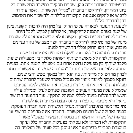
בספטמבר האחרון מונה
כהן
, שסיים תפקידו במשרד התקשורת רק
ביוני האחרון, לדירקטור בחברת "מגדלי תקשורת", אשר עתידה
לרכוש או להקים אנטנות תקשורת סלולרית ולהשכיר את השימוש
בהן לחברות סלולר.
לטענת התנועה לכאורה על פי החוק, על
כהן
היה לחכות תקופת צינון
של שנה בטרם התמנה לדירקטור, או לחלופין לבקש לקבל היתר
מיוחד לקיצור תקופת הצינון. בקשה זו לא הוגשה ומכאן עולה שעצם
מינויו של מר
נתי כהן
לדירקטור בחברה יוצר מצב של ניגוד עניינים
מובנה, אותו ניסו החוק וכללי התקשי"ר למנוע.
עוד נודע לתנועה כי לאחרונה נשקלת מחדש המדיניות במשרד
התקשורת לפיה לא מאושר שיתוף רשתות סלולר בין מפעילות שונות,
מלבד שיתוף בין מפעילה גדולה אחת עם מפעילה קטנה אחת. בפניית
התנועה לאיכות השלטון נכתב כי "העובדה שמשרד התקשורת בוחר
לבחון מחדש את מדיניותו, בה הוא דוגל במשך כשש וחצי שנים,
דווקא בסמוך למועד מינויו של מנכ"ל משרד לשעבר לחברה שתחום
פעילותה נוגד את אותה מדיניות, מגביר את החשש לניגוד עניינים
שממילא עלה מניגוד העניינים המובנה שפורט לעיל, וממילא עולה
חשש להתנהלות בניגוד לכללי המינהל התקין". עוד התנועה הדגישה
כי אין היא מביעה כל עמדה ביחס לעצם המדיניות או לשינויה.
נתי כהן
מסר בתגובה: "חברת מגדלי תקשורת הינה חברה העוסקת
בבניה ואחזקה של תרנים תקשורת. החברה אינה מחויבת ברישוי או
בפיקוח של משרד התקשורת. במסגרת תפקידי כמנכ"ל משרד
התקשורת לא הכרתי ולא עסקתי בפעילות החברה כלל ועיקר.
במסגרת תפקידי כדירקטור איני עוסק בכל סוגיה של רגולציה בה
עוסקת משרד התקשורת."