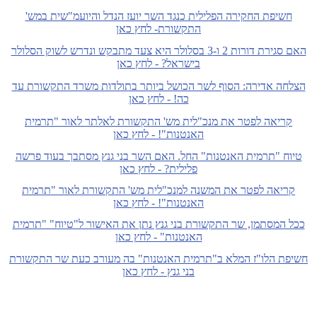
חשיפת החקירה הפלילית כנגד השר יועז הנדל והיועמ"שית במש'
התקשורת- לחץ כאן
האם סגירת דורות 2 ו-3 בסלולר היא צעד מתבקש ונדרש לשוק הסלולר
בישראל? - לחץ כאן
הצלחה אדירה: הסוף לשר הכושל ביותר בתולדות משרד התקשורת עד
כה! - לחץ כאן
קריאה לפטר את מנכ"לית מש' התקשורת לאלתר לאור "תרמית
האנטנות"! - לחץ כאן
טיוח "תרמית האנטנות" החל. האם השר בני גנץ מסתבך בעוד פרשה
פלילית? - לחץ כאן
קריאה לפטר את המשנה למנכ"לית מש' התקשורת לאור "תרמית
האנטנות"! - לחץ כאן
ככל המסתמן, שר התקשורת בני גנץ נתן את האישור ל"טיוח" "תרמית
האנטנות" - לחץ כאן
חשיפת הלו"ז המלא ב"תרמית האנטנות" בה מעורב כעת שר התקשורת
בני גנץ - לחץ כאן