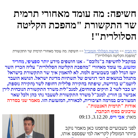
חשיפה: מה עומד מאחורי תרמית
שר התקשורת "מהפכת הקליטה
הסלולרית"!
דף הבית
>>
חדשות הסלולר והמובייל
>> חשיפה: מה עומד מאחורי תרמית שר התקשורת
"מהפכת הקליטה הסלולרית"!
במקביל לחשיפה ב"גלובס" - אנו חושפים מידע
יותר ספציפי, מחריד
ומזעזע,
מי עומד מאחורי "מהפכת הקליטה הסלולרית" עליה הכריז השר
יועז הנדל לפני כשבועיים ולמה. לא להאמין איך שר התקשורת בישראל
מתנהל בנושאים הכי רגישים של תשתיות מדינת ישראל. הנושא הועבר
ליועמ"ש בדרישה, שיפתח בחקירה פלילית דחופה לשר (חקירה נוספת,
יש כבר לשר 2 תיקים פתוחים), למנכ"לית משרד התקשורת הנוכחית לירן
אבישר בן חורין, למנכ"ל משרד התקשורת לשעבר נתי כהן ולכל שאר
המעורבים במרמה הציבורית, לכאורה, המזעזעת הזו.
מאמר שני בסדרה
אודות "תרמית האנטנות".
עדכונים בסוף הכתבה
.
מאת:
אבי וייס
, 3.12.20, 09:13
לפני כשבועיים פרסמנו כאן מאמר נוקב
ביותר המומלץ לקריאה למי שפספס אותו,