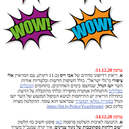
עדכון 11.12.20
:
א
. ריאיון רדיופוני מדהים של
אבי וייס
(כ-11 דקות), עם המראיין
אלי
ציפורי
מ"גלי ישראל". כולל חשיפות חדשות ובלעדיות אודות
השר
יועז הנדל
, שנחשפו בימים האחרונים, בתחומים
הגובלים
בפלילים
והתנהלות אנושית מחפירה ובלתי מתקבלת על הדעת.
בתחילת הריאיון יש התייחסות לנושא הטיפול המזעזע של השר יועז
הנדל
בסוגיית גמלאי המשרד
שבראשו הוא עומד. ההקלטה מצויה
בלינק כאן:
https://bit.ly/PoliceYoazHendel
.
עדכון 14.12.20
:
א
. התנועה לאיכות השלטון פרסמה
כאן
פוסט חשוב בזו הלשון:
"
שוב דלתות מסתובבות של ניגוד עניינים
: איך קרה שמנכ"ל משרד