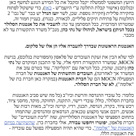
היועץ המשפטי לממשלה יקבל ומקבל את כל המידע הנוגע לנחשף כאן
ובגלובס (אישור קבלת התלונה ע"י היועמ"ש -
כאן
), כדי שישקול לפתוח
בחקירה פלילית (חקירה נוספת. שכן, לשר
יועז הנדל
יש כבר "על גבו" 2
החלטות על פתיחת תיקים פליליים, לכאורה, כנגדו), בעניין חמור זה,
שמטרתו המרכזית, ככל המסתמן עד כה:
להעביר את כל אנטנות הסלולר
(ככל הניתן) בישראל, לניהולו של נתי כהן
, מנכ"ל משרד התקשורת עד לא
מכבר.
האנטנות הראשונות שבדרך להעברה אליו הן אלו של סלקום.
למי שלא הבין את זעקת העובדים של פלאפון (המפורטת בגלובס), בגישת
MOCN, שמשרד התקשורת דוחף אליו, על פי התכנון המוקדם של
נתי
כהן
(תכנון, שהכין, ככל הנראה עם "הקליקה", עוד בטרם עזב את
המשרד אך לאחרונה),
העובדים והתשתית של האנטנות
של חברה
המפעילה MOCN הם של
חברת האנטנות
(במקרה כאן חברת בת של
"אלומה"),
לא של חברת הסלולר.
כלומר: כל עובדי ההנדסה והרשת וכיו"ב (כל מה שיש סביב האנטנות
בחברת הסלולר, כולל: עובדי רישוי, התקנה, תחזוקה, מוקד, מחסני ציוד,
רכש ציוד, בקרה, הנדסה, תכנון, רדיו, קרינה וכיו"ב, מאות רבות של
אנשים, רובם אנשי מקצוע טכנאים, הנדסאים ומהנדסים, שהתמחו
בתחום הספציפי של האנטנות הסלולריות), שזה "ליבת העובדים" של
חברת פלאפון,
יפוטרו ויחפשו עבודה
, אולי בחברת ברן,
שהשקיעה במיזם
האנטנות של "אלומה"
, כדי שהיא תהיה המפעילה בפועל עם עובדיה -
את האנטנות הללו.