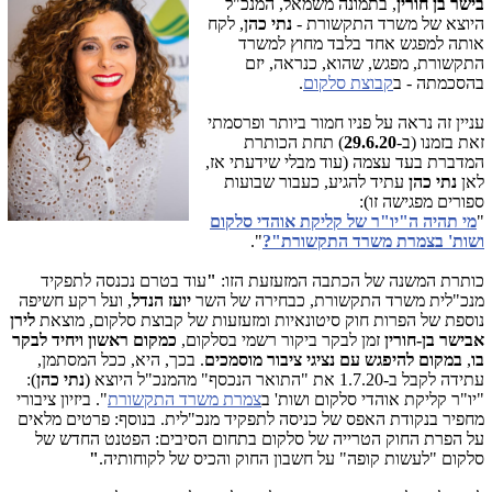
בישר בן חורין
, בתמונה משמאל, המנכ"ל
היוצא של משרד התקשורת -
נתי כהן
, לקח
אותה למפגש אחד בלבד מחוץ למשרד
התקשורת, מפגש, שהוא, כנראה, יזם
בהסכמתה - ב
קבוצת סלקום
.
עניין זה נראה על פניו חמור ביותר ופרסמתי
זאת בזמנו (ב-
29.6.20
) תחת הכותרת
המדברת בעד עצמה (עוד מבלי שידעתי אז,
לאן
נתי כהן
עתיד להגיע, כעבור שבועות
ספורים מפגישה זו):
"
מי תהיה ה"יו"ר של קליקת אוהדי סלקום
ושות' בצמרת משרד התקשורת"?
".
כותרת המשנה של הכתבה המזעזעת הזו:
"
עוד בטרם נכנסה לתפקיד
מנכ"לית משרד התקשורת, כבחירה של השר
יועז הנדל
, ועל רקע חשיפה
נוספת של הפרות חוק סיטונאיות ומזעזעות של קבוצת סלקום, מוצאת
לירן
אבישר בן-חורין
זמן לבקר ביקור רשמי בסלקום,
כמקום ראשון ויחיד לבקר
בו
,
במקום להיפגש עם נציגי ציבור מוסמכים
. בכך, היא, ככל המסתמן,
עתידה לקבל ב-1.7.20 את "התואר הנכסף" מהמנכ"ל היוצא (
נתי
כהן
):
"יו"ר קליקת אוהדי סלקום ושות' ב
צמרת משרד התקשורת
". ביזיון ציבורי
מחפיר בנקודת האפס של כניסה לתפקיד מנכ"לית. בנוסף: פרטים מלאים
על הפרת החוק הטרייה של סלקום בתחום הסיבים: הפטנט החדש של
סלקום "לעשות קופה" על חשבון החוק והכיס של לקוחותיה.
"