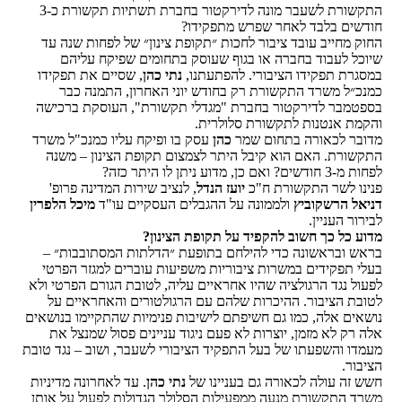
התקשורת לשעבר מונה לדירקטור בחברת תשתיות תקשורת כ-3
חודשים בלבד לאחר שפרש מתפקידו?
החוק מחייב עובד ציבור לחכות ״תקופת צינון״ של לפחות שנה עד
שיוכל לעבוד בחברה או בגוף שעוסק בתחומים שפיקח עליהם
במסגרת תפקידו הציבורי. להפתעתנו,
נתי כהן
, שסיים את תפקידו
כמנכ״ל משרד התקשורת רק בחודש יוני האחרון, התמנה כבר
בספטמבר לדירקטור בחברת "מגדלי תקשורת", העוסקת ברכישה
והקמת אנטנות לתקשורת סלולרית.
מדובר לכאורה בתחום שמר
כהן
עסק בו ופיקח עליו כמנכ"ל משרד
התקשורת. האם הוא קיבל היתר לצמצום תקופת הצינון – משנה
לפחות מ-3 חודשים? ואם כן, מדוע ניתן לו היתר כזה?
פנינו לשר התקשורת ח"כ
יועז הנדל
, לנציב שירות המדינה פרופ'
דניאל הרשקוביץ
ולממונה על ההגבלים העסקיים עו"ד
מיכל הלפרין
לבירור העניין.
מדוע כל כך חשוב להקפיד על תקופת הצינון?
בראש ובראשונה כדי להילחם בתופעת ״הדלתות המסתובבות״ –
בעלי תפקידים במשרות ציבוריות משפיעות עוברים למגזר הפרטי
לפעול נגד הרגולציה שהיו אחראיים עליה, לטובת הגורם הפרטי ולא
לטובת הציבור. ההיכרות שלהם עם הרגולטורים והאחראיים על
נושאים אלה, כמו גם חשיפתם לישיבות פנימיות שהתקיימו בנושאים
אלה רק לא מזמן, יוצרות לא פעם ניגוד עניינים פסול שמנצל את
מעמדו והשפעתו של בעל התפקיד הציבורי לשעבר, ושוב – נגד טובת
הציבור.
חשש זה עולה לכאורה גם בעניינו של
נתי כהן
. עד לאחרונה מדיניות
משרד התקשורת מנעה ממפעילות הסלולר הגדולות לפעול על אותן