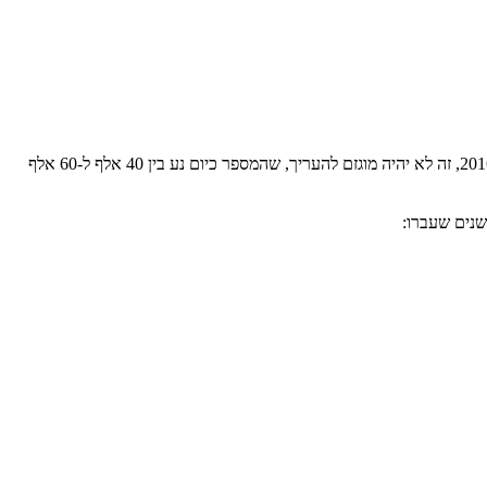
לא ידוע. זה "סוד מדינה". די ברור למה. אבל לפי קצב העלייה המבהיל בהיקף הצווים בין השנים 2009 עד 2016, זה לא יהיה מוגזם להעריך, שהמספר כיום נע בין 40 אלף ל-60 אלף