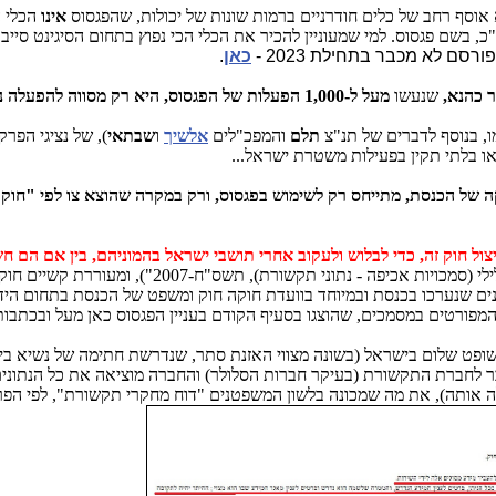
אינו
הכלי 
כ, בשם פגסוס. למי שמעוניין להכיר את הכלי הכי נפוץ בתחום הסיגינט סיי
ם לא מכבר בתחילת 2023 -
כאן
.
 כהנא,
שנעשו
מעל ל-1,000 הפעלות של הפגסוס, היא רק מסווה להפעלה נרחבת של כלים חודרניים, בהיקפים של עשרות אלפים בשנה!!!!
, בנוסף לדברים של תנ"צ
תלם
והמפכ"לים
אלשיך
ו
שבתאי
), של נציגי הפר
 או בלתי תקין בפעילות משטרת ישראל...
 של הכנסת, מתייחס רק לשימוש בפגסוס, ורק במקרה שהוצא צו לפי "חוק 
י תקשורת), תשס"ח-2007"), ומעוררת קשיים חוקיים ומעשיים רבים, כמפורט למשל
נים שנערכו בכנסת ובמיוחד בוועדת חוקה חוק ומשפט של הכנסת בתחום היד
המפורטים במסמכים, שהוצגו בסעיף הקודם בעניין הפגסוס כאן מעל ובכתבות
ופט שלום בישראל (בשונה מצווי האזנת סתר, שנדרשת חתימה של נשיא בית
ר לחברת התקשורת (בעיקר חברות הסלולר) והחברה מוציאה את כל הנתונים
לה אותה), את מה שמכונה בלשון המשפטנים "דוח מחקרי תקשורת", לפי ה