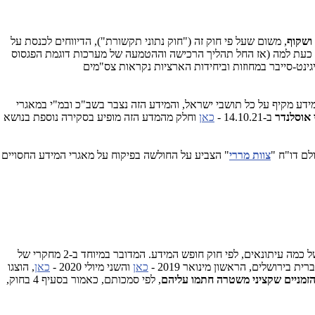
ושקוף
, משום שעל פי חוק זה ("חוק נתוני תקשורת"), הדיווחים לכנסת על
ר כעת למה (אז החל תהליך הרכישה וההטמעה של מערכות דוגמת הפגסוס
יגינט-סייבר במחוזות וביחידות הארציות נקראות צס"מים
ם שבאמצעותם נאגר מידע מקיף על כל תושבי ישראל, והמידע הזה נצבר בשב"כ ובמ"י במאגרי
י אוסלנדר
ב-14.10.21 -
כאן
וחלק מהמדע הזה מופיע בסקירה נוספת בנושא
לם דו"ח "
צוות מררי
" הצביע על החולשה בפיקוח על מאגרי המידע החסויים
הנתונים שמוצגים כאן, נחשפו במחקרים אקדמיים. המספרים, שאציג כאן למטה, הושגו ע"י חוקרים באקדמיה ובמכוני מחקר, בפעילות מסועפת שלהם ושל כמה עיתונאים, לפי חוק חופש המידע. המדובר במיוחד ב-2 מחקרי של
רושלים, הראשון מינואר 2019 -
כאן
והשני מיולי 2020 -
כאן
, הוצגו
זמניים שקציני משטרה חתמו עליהם
, לפי סמכותם, כאמור בסעיף 4 בחוק,