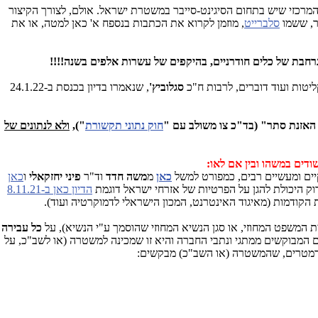
המרכזי שיש בתחום הסיגינט-סייבר במשטרת ישראל. אולם, לצורך הקיצור
בר, ששמו
סלברייט
, מוזמן לקרוא את הכתבות בנספח א' כאן למטה, או את
קליטות ועוד דוברים, לרבות ח"כ
סגלוביץ'
, שנאמרו בדיון בכנסת ב-24.1.22
האזנת סתר" (בד"כ צו משולב עם "
חוק נתוני תקשורת
"),
ולא לנתונים של
כאן
מ
משה חדד
וד"ר
פיני יחזקאלי
ו
כאן
וק היכולת להגן על הפרטיות של אזרחי ישראל דוגמת
הדיון כאן ב-8.11.21
 הקודמות (מאיגוד האינטרנט, המכון הישראלי לדמוקרטיה ועוד).
 המשפט המחוזי, או סגן הנשיא המחוזי שהוסמך ע"י הנשיא), על
כל עבירה
 המבוקשים ממתגי ונתבי החברה והיא זו שמכינה למשטרה (או לשב"כ, על
פרמטרים, שהמשטרה (או השב"כ) מבקשים: