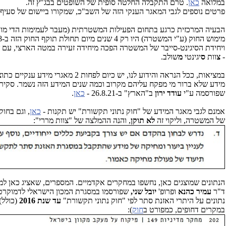
במלואה
כאן
. טרם התקבלה החלטה סופית של השופטים בבג"ץ זה.
פרטים נוספים לגבי המאגר הענקי הזה של השב"כ, שמקורו ביישום של סעיף 11 ב"חוק השב"כ", יש
הבעיה המרכזית כרגע בתחום הפעילות המשטרתית (מעבר לעמימות הדי מוב
מימוש החוק (ע"י המשטרה) היו רק 4 שנים מיום תחולת תוקף החוק הזה ב-2008. כלומר: החובה לדווח על חוק נתוני תקשורת
ויחידת הסיגינט-סייבר של המשטרה הפכה מיחידה זעירה במטה הארצי, עם של
-
צ
וות
ס
יגינטי
מ
שולב.
במציאות, ככל הנראה והידוע לנו
מידע שלא ברור מי מפקח עליהם מקרוב וכמה שנים המידע הזה נשמר. סקיר
שפורסמה ע"י
עודד ירון
ב"הארץ" ב-26.8.21 -
כאן
.
אמנם לגבי מאגר המידע של "חוק נתוני תקשורת" יש תקנות -
כאן
, וגם בחו
של המשטרה, וליקוי זה
לא תוקן
, והנה ההמלצה של "צוות מררי":
ד"ר
עמיר כהנא
ופרופ'
יובל שני,
שפורסמו במסגרת המכון הישראלי לדמוקרטיה 
נתונים על היתרי האזנת סתר לפי "חוק נתוני תקשורת"
עד שנת 2016
(כולל)
במקרים דחופים, כמפורט ב
חוק
):