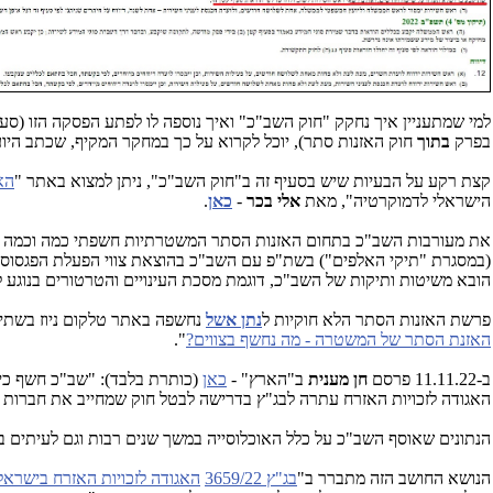
למי שמתעניין איך נחקק "חוק השב"כ" ואיך נוספה לו לפתע הפסקה הזו (סעיף 11 לחוק השב"כ), שהיא תוספת של "חוק נתוני תקש
בפרק
בתוך
חוק האזנות סתר), יוכל לקרוא על כך במחקר המקיף, שכתב ה
קצת רקע על הבעיות שיש בסעיף זה ב"חוק השב"כ", ניתן למצוא באתר "
הא
הישראלי לדמוקרטיה", מאת
אלי בכר
-
כאן
.
את מעורבות השב"כ בתחום האזנות הסתר המשטרתיות חשפתי כמה וכמה פעמים
(במסגרת "תיקי האלפים") בשת"פ עם השב"כ בהוצאת צווי הפעלת הפגסוס ב
הובא משיטות ותיקות של השב"כ, דוגמת מסכת העינויים והטרטורים בנוגע ל
פרשת האזנות הסתר הלא חוקיות ל
נתן אשל
נחשפה באתר טלקום ניוז בשתי 
האזנת הסתר של המשטרה - מה נחשף בצווים?
".
ב-11.11.22 פרסם
חן מענית
ב"הארץ" -
כאן
(כותרת בלבד): "שב"כ חשף כי 
האגודה לזכויות האזרח עתרה לבג"ץ בדרישה לבטל חוק שמחייב את חברות ה
הנתונים שאוסף השב"כ על כלל האוכלוסייה במשך שנים רבות וגם לעיתים בשת"
הנושא החושב הזה מתברר ב"
בג"ץ 3659/22
האגודה לזכויות האזרח בישראל