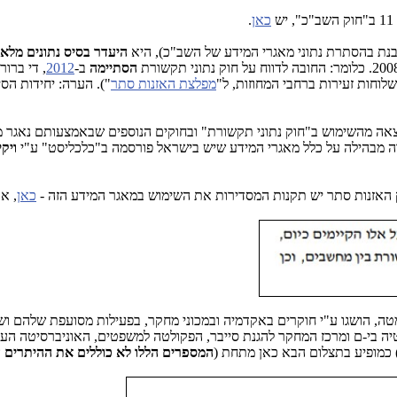
כאן
.
נת בהסתרת נתוני מאגרי המידע של השב"כ), היא
היעדר בסיס נתונים מלא 
הסתיימה
ב-
2012
, די ברו
וחות זעירות ברחבי המחוזות, ל"
מפלצת האזנות סתר
"). הערה: יחידות הס
, יש כיום לפחות 2 מאגרי מידע ענקיים כתוצאה מהשימוש ב"חוק נתוני תקשורת" ובחוקים הנוספי
ה מבהילה על כלל מאגרי המידע שיש בישראל פורסמה ב"כלכליסט" ע"י
ויק
ק האזנות סתר יש תקנות המסדירות את השימוש במאגר המידע הזה -
כאן
, או
בי-ם ומרכז המחקר להגנת סייבר, הפקולטה למשפטים, האוניברסיטה העברית בי
 כמופיע בתצלום הבא כאן מתחת (
המספרים הללו לא כוללים את ההיתרים ה