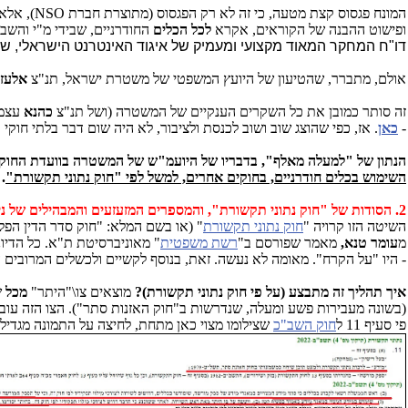
המונח פגסוס קצת מטעה, כי זה לא רק הפגסוס (מתוצרת חברת NSO), אלא אוסף רחב של כלים חודרניים ברמות שונות של יכולות, שהפגסוס
ופישוט ההבנה של הקוראים, אקרא
לכל הכלים
החודרניים, שבידי מ"י והשב"
דו"ח המחקר המאוד מקצועי ומעמיק של איגוד האינטרנט הישראלי, שפורס
אולם, מתברר, שהטיעון של היועץ המשפטי של משטרת ישראל, תנ"צ
אלעזר
זה סותר כמובן את כל השקרים הענקיים של המשטרה (ושל תנ"צ
כהנא
עצמו
-
כאן
. אז, כפי שהוצג שוב ושוב לכנסת ולציבור, לא היה שום דבר בלתי חוקי
הנתון של "למעלה מאלף", בדבריו של היועמ"ש של המשטרה בוועדת החוקה
השימוש בכלים חודרניים, בחוקים אחרים, למשל לפי "חוק נתוני תקשורת"
.
2. הסודות של "חוק נתוני תקשורת", והמספרים המזעזעים והמבהילים של ניצול חוק זה, כדי לבלוש ולעקוב אחרי תושבי ישראל בהמוניהם, בין אם הם חשודים במשהו ובין אם לאו:
השיטה הזו קרויה "
חוק נתוני תקשורת
" (או בשם המלא: "חוק סדר הדין הפלילי (סמכויות אכיפה - נתונ
מ
עומר טנא,
מאמר שפורסם ב"
רשת משפטית
" מאוניברסיטת ת"א. כל הדיו
- היו "על הקרח". מאומה לא נעשה. זאת, בנוסף לקשיים ולכשלים המרובים 
איך תהליך זה מתבצע (על פי חוק נתוני תקשורת)?
מוצאים צו\"היתר"
מכל
ש
(בשונה מעבירות פשע ומעלה, שנדרשות ב"חוק האזנות סתר"). הצו הזה עוב
פי סעיף 11 ל
חוק השב"כ
שצילומו מצוי כאן מתחת, לחיצה על התמונה מגדי