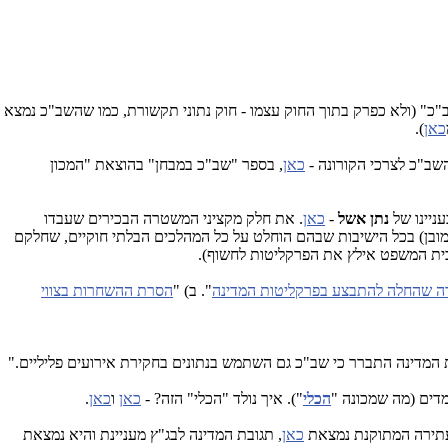
"כ" (ולא כפרק בתוך החוק עצמו - חוק נתוני תקשורת, כמו שהשב"כ נמצא
כאן
).
שב"כ לצרכי הקורונה -
כאן
, בספר "שב"כ במבחן" בהוצאת "המכון
ניינו של
נתן אשל
-
כאן
. את חלק מקציני המשטרה הבכירים שעבדו
מובן) בכל הישיבות שבהם הוחלט על כל המהלכים הבלתי חוקיים, שחלקם
ת המשפט אילץ את הפרקליטות לחשוף).
ה שהחלה להתבצע בפרקליטות המדינה
". ב) "
הסרת ההשחרות בצווי
 המדינה התברר כי שב"כ גם השתמש בנתונים בחקירת אירועים פליליים."
דים (מה שמכונה "
הכלי
"). איך נולד "הכלי" הזה? -
כאן
ו
כאן
.
תירה המתוקנת נמצאת
כאן
, תגובת המדינה לבג"ץ מעניינת והיא נמצאת