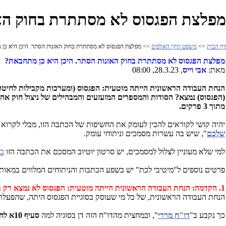
מפלצת הפגסוס לא מסתתרת בחוק האז
דף הבית
>>
משפט תיקי האלפים
>> מפלצת הפגסוס לא מסתתרת בחוק האזנות הסתר. היכן היא כן
מפלצת הפגסוס לא מסתתרת בחוק האזנות הסתר. היכן היא כן מתחבאת?
מאת:
אבי וייס
, 28.3.23, 08:00
הנחת העבודה הראשונית הייתה מוטעית: הפגסוס (ומערכות מקבילות לחיטו
(הפגסוס) נמצא? הסודות והמספרים המזעזעים והמבהילים של ניצול חוק אחר
מתוך 3 פרקים.
יהיה קושי לקוראים להבין לעומק את החשיפות של הכתבה הזו, מבלי לקרוא
שלכם
", שיש בה עשרות מסמכים וניתוחי עומק.
למי שלא מעוניין לצלול למסמכים, יש סרטון יוטיוב המסכם את הכתבה הזו
כא
פרטים נוספים ל"מיטיבי לכת" יש בשפע הכתבות והניתוחים המלווים במאות
1. הקדמה: הנחת העבודה הראשונית הייתה מוטעית: הפגסוס לא נמצא רק בחוק האזנות סתר:
הנחת העבודה הראשונית, של כל מי שעוסק בסוגיית הפגסוס היתה, שהפעלת 
כך נקבע ב"
דו"ח מררי
", וכמחצית מהדו"ח הזה דן בסוגיה למה
סעיף 10א לחוק האזנות סתר מאפשר את החדירה לסמארטפון