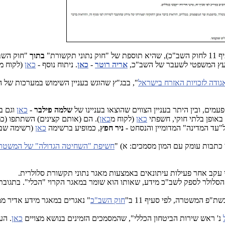
ורת"
בתוך
"חוק השב
יועץ המשפטי לשעבר של השב"כ,
אריה רוטר
-
כאן
. ניתוח נוסף -
כאן
(לקוח מ
גודה לזכויות האזרח בישראל
", בבג"ץ שהוגש בעניין השימוש במערכות של ה
, ובין היתר בעניין הצווים שהוצאו בעניינו של
שלמה פילבר
-
כאן
וגם בע
אופן בלתי חוקי, חשפתי
כאן
(לקוח מ
כאן
). הם (אותם קצינים) השתתפו (כ
"עד המדינה" המדומיין והנסחט -
ניר חפץ
, כמופיע ברשימה
כאן
(רשימה שבי
כתבות עומק עם המון מסמכים: א) "
חשיפת "השחיטה הגדולה" של המשטר
עקב אחר פעילות עיתונאים באמצעות מאגר נתוני תקשורת סלולרית.
סלולר לספק לשב"כ מידע, שאותו הוא שומר במאגר הקרוי "הכלי". בתגובת
פ המשטרה, לפי סעיף 11 ב"
חוק השב"כ
" נאגרים במאגר מידע אדיר ממ
נ' ראש שירות הביטחון הכללי", שהמסמכים הזמינים בנושא מצויים
כאן
. הע