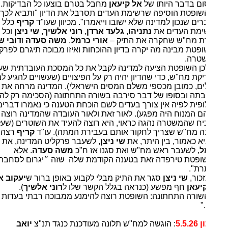
ם בדבר היותו של
אל קיעאן
מחבל בטרם בוצעו כל הבדיקות.
שופטת הוסיפה שרשימת העדים תסרבל את הדיון "ותביא לכך
ים שנכון למדינה שלא ישובו וייאמרו". מכיוון שעו"ד
קריף
כלל
מת העדים את
נתניהו
,
גלעד ארדן
,
רוני אלשיך
,
שי ניצן
וכל
 מח"ש שחקרה את התיק –
אורי כרמל
,
משה סעדה
ו
דובי שרצר
ופטת מבינה מה יקרה בדיון ההוכחות ואיזו מבוכה תיגרם לפרקליטות
שטרה.
כן השופטת הציעה למדינה לקבל את כל המסכת העובדתית שעולה
קת מח"ש, כדי שהדיון יהיה רק על הפיצויים (שעשויים להגיע למיליוני
ם, כמובן מכספי משלם המסים הישראלי). המדינה מרחה את
תה ובסופו של דבר סירבה בשורה התחתונה (הסכימה רק להצעה
פית לפיה אין צורך בעדים לשם הוכחת הטענה כי נאמרו דברים
ם המנוח היה מפגע). לאור זאת ולאור העובדה שהמדינה רוצה
יח שהמשטרה נהגה כראוי, היא רוצה להעיד את השוטרים (שעליהם
 מח"ש שצריך לחקור אותם בעבירת המתה). עו"ד
קריף
רצה
א כאמור, בין היתר, את
שי ניצן
, לשעבר פרקליט המדינה, את
אורי
ל
, לשעבר ראש מח"ש ואת סגנו אז ח"כ
משה סעדה
. אלא
פטת טירפדה זאת בטענה הקודמת שלה שזה ״יגרום לסחבת
רת".
זכור,
שי ניצן
סגר את התיק מבלי לקבוע באופן ברור ש
יעקוב אבו
יעאן
חף מפשע (כנראה בגלל הקשר שלו ל
רוני אלשיך
).
שורה התחתונה: השופטת רוצה להימנע ממבוכה רבתי בעדות
שי
."
5.5.
: הוגשה למח"ש תלונה מעודכנת כנגד תנ"צ
יואב