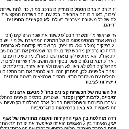
ינות רבות בהם הסמלים מחזיקים ברכב צמוד, כדי לתת שירות
לציבור, באזור בו הם אחראים, בכל עת. הם השדרה המקצועית
לה של כל משטרה מערבית בעולם.
לא הקצינים הספונים
דיהם.
ה שראשי מ"י ומשרד הבט"פ לשפר את שכר הרפ"קים (רבי
) היא אחד מהסימפטומים של המחלה הממארת של מ"י. יש במ"י
כ-2,400 רפ"קים (מול כ-780 סנ"צים), כך שסיכויי קידומם לא גבוהים.
בדרגה כזו (רפ"ק) מחפש קידום, זה מה שמעסיק את רוב מחשבותיו
ותיו, אח"כ הוא מחפש לקדם את שכרו, אח"כ מחפש כוח פנים
, אח"כ תנאים נלווים ואולי בסוף הוא חושב על השירות לציבור.
95 מהרפ"קים הללו לא ראו, לא רואים ולא יראו אזרח, כדי לתת לו
פנים אל פנים. לכן, הפתרון הנכון הוא להמיר את רוב התקנים הללו
 סמלים עם משכורת סנ"צ, סמלים שנמצאים בשטח
ונותנים
 ישירות לציבור
.
טול השיטה של הכשרות קצינים בחו"ל מטעם ארגונים
סיביים, לרבות "קרן וקסנר".
שוטרים, סמלים וקצינים בהחלט
שיעברו הכשרות והשתלמויות בחו"ל, אבל במכללות מקצועיות של
ת לאומיות,
לא
באוניברסיטאות פרוגרסיביות.
רדה מוחלטת בין אגף החקירות והקמה מחודשת של אגף
ין.
האיחוד בין 2 האגפים הוא זה שאיפשר את יצירת תת-התרבות
ינית בצמרת האח"מ, מלווה בתופעות "המניעה המצבית" ו"קליקת