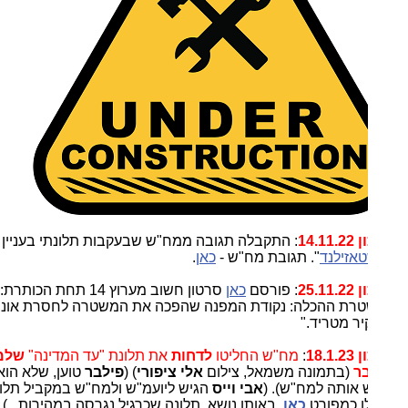
14.11
: התקבלה תגובה ממח"ש שבעקבות תלונתי בעניין
אזילנד
". תגובת מח"ש -
כאן
.
25.11
: פורסם
כאן
סרטון חשוב מערוץ 14 תחת הכותרת:
רת ההכלה: נקודת המפנה שהפכה את המשטרה לחסרת אונים |
ר מטריד."
18.1
:
מח"ש החליטו
לדחות
את תלונת "עד המדינה"
שלמה
ר
(בתמונה משמאל, צילום
אלי ציפורי
) (
פילבר
טוען, שלא הוא
 אותה למח"ש). (
אבי וייס
הגיש ליועמ"ש ולמח"ש במקביל תלונה
 כמפורט
כאן
, באותו נושא, תלונה שכרגיל נגרסה במהירות...).