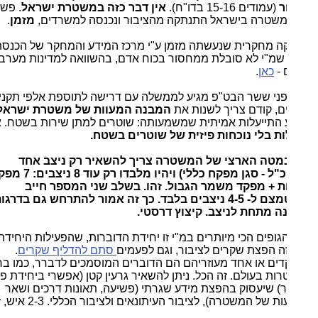
ר
(עמודים 15-16 בדו"ח).
אין דבר כזה במשטרת ישראל
. פשוט
המשטרה בישראל התנתקה מהציבור ונכנסה למשרדים,
מזמן
.
ה מחקרית שנעשתה מזמן ע"י מרכז המידע והמחקר של הכנסת,
שמ"י לא סובלת ממחסור בכוח אדם, בהשוואה למדינות מערביות
 -
כאן
.
לפני ששר הבט"פ מגיע לממשלה עם דרישה לתוספת אלפי תקני
ם, קודם צריך לשנות את
המבנה המעוות של משטרת ישראל
 התייעלות אמיתית שמשמעותה: שוטרים למתן שירות בשטח.
אין
ת בלי נוכחות פיזית של שוטרים בשטח.
במטה הארצי של המשטרה צריך להשאיר רק ניצב אחד
(סמפכ"ל - סגן מפקח כללי) ויהיו מלבדו רק עוד 8 ניצבים: 7 מפקדי
ת + מפקד משמר הגבול. זהו. בשלב שני המספר חייב
להצטמצם ל- 4-5 ניצבים בלבד. כך זה אמור להתרחש גם בדרגות
ה מתחת לניצב. קיצוץ דרסטי.
ופים הכי מיותרים במ"י זו יחידת הדוברות, שהפעילות היחידה
ה הפצת שקרים לציבור, וגם לפעמים
סתם להדליף שקרים
.
ים או אחד מעוזריהם הם הדוברים המוסמכים לדברר, כמו ברוב
ת בעולם. זה הכל. ניתן להשאיר גרעין קטן (אפשרי ביחידת פניות
ר) שיעסוק בהפצת מידע שגרתי (פשיעה, תאונות דרכים ושאר
ההודעות של המשטרה), לציבור העיתונאים ולציבור הכללי. 2-3 איש, זה