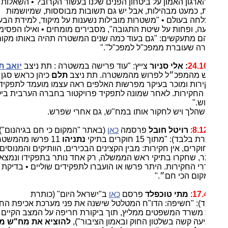
ארגון האמון על ביטחון הפנים שלנו בעשור הקרוב? • השאלות
, כמעט מבהילות, אבל יש גם תשובות מבוססות, שמיושמות
חה בעולם • "משטרות מובילות נשענות על מיקוד, למידת הבעיה
עה, ופחות על שיטת התגובה", מסבירים מומחים • ואילו הפסימיים
 מתעקשים: "גם בעוד כמה שנים המשטרה תהיה באותו מקום, יש
ה שעוברת ממפכ"ל למפכ"ל"."
24.1
:
אלי סניור
צייץ: "עוד פרישה במשטרה : תת ניצב
יואב תלם
 מהמפכ״ל לפרוש מהמשטרה. תת ניצב
תלם
כיהן כראש סגן אגף
רות ומוכר בעיקר מפרשות האלפים ראה עצמו מועמד לתפקיד ראש
החקירות. לאחר שמונה לתפקיד פרויקטור בחברה הערבית ביקש
ש."
שהלך ויש לחקור אותו במח"ש, גם אחרי שפרש.
8.1
:
רויטל חובל
פרסמה
כאן
(באתר "המקום כי חם בגיהנום")
בלבד): "מתוך 15 חוקרים בתיקי
נתניהו
11 פרשו מהמשטרה.
חוקרים, אין חקירות: מבין הקצינים הבכירים, הוותיקים והמנוסים
ר, שחקרו בתיקי ראש הממשלה, רק אחד נותר בתפקידו ונמצא עדיין
י החקירות. היתר פרשו או הועברו לתפקידים שוליים • בדיקת
ום הכי חם״."
17.
:
מתי טוכפלד
פרסם
כאן
ב"ישראל היום" (כותרת
): "חשיפה: הדו"ח המטלטל שישנה את פני מערכת אכיפת החוק.
 משרד המשפטים ממליץ, תוך ביקורת חריפה על המצב הקיים
יעה קשה בשלטון החוק ובאמון הציבור"),
להוציא את מח"ש מידי