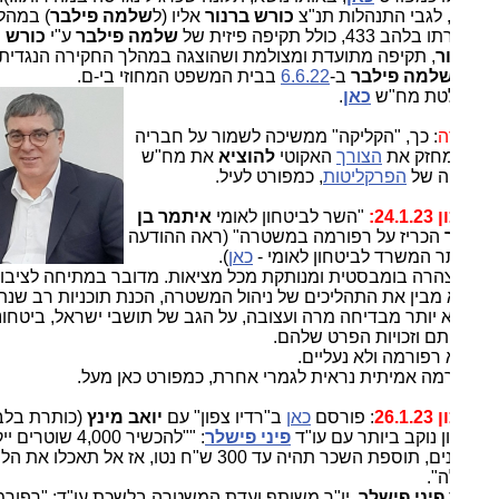
 לגבי התנהלות תנ"צ
כורש ברנור
אליו (ל
שלמה פילבר
) במהלך
 433, כולל תקיפה פיזית של
שלמה פילבר
ע"י
כורש
ר
, תקיפה מתועדת ומצולמת ושהוצגה במהלך החקירה הנגדית
למה פילבר
ב-
6.6.22
בבית המשפט המחוזי בי-ם.
טת מח"ש
כאן
.
ה
: כך, "הקליקה" ממשיכה לשמור על חבריה
מחזק את
הצורך
האקוטי
להוציא
את מח"ש
ה של
הפרקליטות
, כמפורט לעיל.
24.1:
"השר לביטחון לאומי
איתמר בן
הכריז על רפורמה במשטרה" (ראה ההודעה
 המשרד לביטחון לאומי -
כאן
).
צהרה בומבסטית ומנותקת מכל מציאות. מדובר במתיחה לציבור,
מבין את התהליכים של ניהול המשטרה, הכנת תוכניות רב שנתיות,
לא יותר מבדיחה מרה ועצובה, על הגב של תושבי ישראל, ביטחונם,
תם וזכויות הפרט שלהם.
א רפורמה ולא נעליים.
מה אמיתית נראית לגמרי אחרת, כמפורט כאן מעל.
26.1
: פורסם
כאן
ב"רדיו צפון" עם
יואב מינץ
(כותרת בלבד),
ן נוקב ביותר עם עו"ד
פיני פישלר
: ""להכשיר 4,000 שוטרים ייקח עד
3 שנים, תוספת השכר תהיה עד 300 ש"ח נטו, אז אל תאכלו את הלוקשים
".
פיני פישלר
, יו"ר משותף ועדת המשטרה בלשכת עו"ד: "רפורמה זה