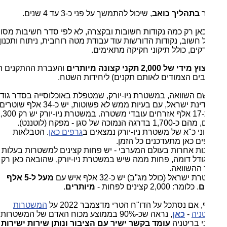
ר
בתהליך כואב
, שיכול להתמשך על פני כ-3 עד 4 שנים.
כאן רק כמה נקודות חשובות ובקצרה, לא לפי סדר חשיבות מסוים,
 חשוב, נקודות הדורשות עוד עבודת מטה רוחבית, ניתוח ותכנון
ים, כולל תיקוני חקיקה מתאימים.
 של 2,000 תקני קצונה מיותרים
והעברת ההתקנים הללו
בים הצמודים לאותם תקנים) ליחידות השטח.
ם השוואה, במשטרת ניו-יורק, שמטפלת באוכלוסייה בסדר גודל
של מדינת ישראל, עם בעיות ממש לא פשוטות, יש כ-34 אלף שוטרים
ועוד כ-17 אלף אזרחים עובדי משטרה. במשטרת ניו-יורק יש רק 2,300
דרגה הנמוכה של סגן - מפקח (לוטננט).
ני כ"א של משטרת ניו-יורק נמצאים ב
גרפים כאן
. הטבלאות
ים כאן מתעדכנים כל הזמן.
ות אחרות בעולם המערבי - יש פחות קצינים למשטרות בעלות
ודל דומה, פחות ממה שיש במשטרת ניו-יורק, שהובאה כאן רק
 ההשוואה.
שראל (כולל מג"ב) יש כ-32 אלף איש עם
מעל ל-5 אלף
ם
. כלומר: 2,000 קצינים לפחות -
מיותרים
.
 אם נסתכל על הדו"ח הטרי מדצמבר 2022 על
המשטרות
ניה
-
כאן
, נראה שכ-90% בממוצע מכוח האדם של המשטרות
 בריטניה
עומד בקשר ישיר עם הציבור ונותן שירות ישירות