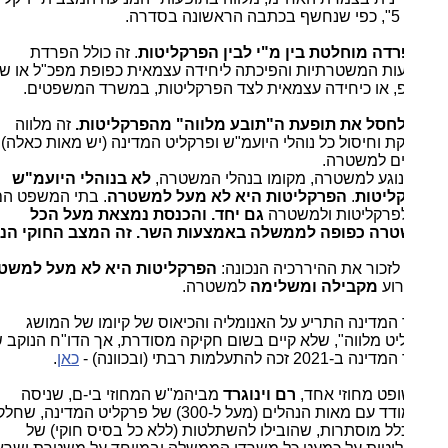
רה.
רדה מוחלטת בין מ"י לבין הפרקליטות
. זה כולל הפרדת
ות המשטרתיות והפיכתה ליחידה עצמאית כפופת מפכ"ל או שר
, או כיחידה עצמאית לצד הפרקליטות, במשרד המשפטים.
 לחסל את תופעת ה"תובע מלווה" מהפרקליטות.
זה מלווה
 וחיסול כל נוהלי היועמ"ש ופרקליט המדינה (יש מאות כאלה)
ים למשטרה.
וגע למשטרה, מקומו בנהלי המשטרה,
לא בנוהלי היועמ"ש
ליטות
.
הפרקליטות היא לא מעל למשטרה
. בתי המשפט הם
פרקליטות ולמשטרה
גם יחד. והכנסת נמצאת מעל הכל
רה כפופה לממשלה באמצעות השר. זה המצב החוקי הנכון.
לזכור את ההיררכיה הנכונה:
הפרקליטות היא לא מעל למשטרה
,
רוע
מקבילה ומשלימה
למשטרה.
המדינה התריע על האנומליה והכיאוס של קיומו של המושג
יט מלווה", שלא קיים בשום חקיקה מסודרת, אך הדו"ח הנוקב של
20 זכה להתעלמות רבתי (ובכוונה) -
כאן
.
ופט מחוזי אחד,
רם וינוגרד
מביהמ"ש המחוזי בי-ם, שניסה
להתמודד עם מאות הנהלים (מעל ל-300) של פרקליט המדינה, שחלקן
כלל מוסתרות, שהובילו להשתלטות (ללא כל בסיס חוקי) של