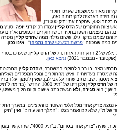
.
2 חקירות מאוד ממושכות, שערכו חוקרי
 (היחידה הארצית לחקירות הונאה,
היחידה בלהב 433, שחקרה את "תיק 1000"),
ש צוות החוקרים של
הדס קליין
עמדו רפ"ק
דני יופה
וסנ"ץ
מומי
ם
, הם בעצמם חשפו בחקירות, שהחוקרים הכפופים אליהם ערכו
ת והם עצמם בדקו וגילו, ששום מילה ממה ש
הדס קליין
מסרה
ים במה שמכונה "
פרשת תכשיטי
שרה נתניהו
" -
אינו נכון.
2 החקירות האחרונות של
הדס קליין,
שנערכו בסוף
נמצא
כאן
.
תרחש מצב, בו ברור לחוקרי המשטרה, ש
הדס קליין
מחרטטת,
ה שמסרה בעדויותיה, ואיש מהחוקרים ומכל המפקדים מעליהם,
ציא מסמך, שבו כתוב שחור על גבי לבן,
שאין
לסמוך על דבריה
ה של
הדס קליין
ולכן דינו של "תיק 1000 החדש" (בדומה ל"תיק
סגירה
,
ולא
הגשת כתב אישום וקיום הליך משפט,
ללא
?
א נמצא צדיק אחד מכל אלפי השוטרים והקצינים, במערך החקירות
ד של מ"י, שלא קם ואמר בגלוי: "המלך הוא עירום"
ואין
"תיק
רק להזכיר, שהיה "צדיק אחד בסדום", ב"תיק 4000", שהתקשר בזמן