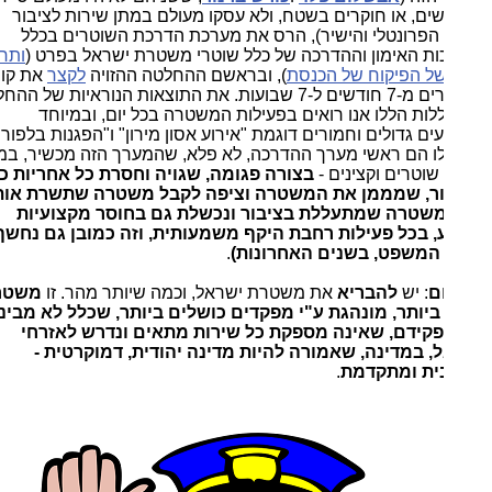
שים, או חוקרים בשטח, ולא עסקו מעולם במתן שירות לציבור
הפרונטלי והישיר), הרס את מערכת הדרכת השוטרים בכלל
ות האימון וההדרכה של כלל שוטרי משטרת ישראל בפרט (
ותחת
ל הפיקוח של הכנסת
), ובראשם ההחלטה ההזויה
לקצר
את קורס
השוטרים מ-7 חודשים ל-7 שבועות. את התוצאות הנוראיות של ההחלטות
ות הללו אנו רואים בפעילות המשטרה בכל יום, ובמיוחד
ים גדולים וחמורים דוגמת "אירוע אסון מירון" ו"הפגנות בלפור".
ו הם ראשי מערך ההדרכה, לא פלא, שהמערך הזה מכשיר, במשך
שוטרים וקצינים -
בצורה פגומה, שגויה וחסרת כל אחריות כלפי
ר, שמממן את המשטרה וציפה לקבל משטרה שתשרת אותו
משטרה שמתעללת בציבור ונכשלת גם בחוסר מקצועיות
ע, בכל פעילות רחבת היקף משמעותית, וזה כמובן גם נחשף
המשפט, בשנים האחרונות)
.
ם
: יש
להבריא
את משטרת ישראל, וכמה שיותר מהר. זו
משטרה
ביותר, מונהגת ע"י מפקדים כושלים ביותר, שכלל לא מבינים
קידם, שאינה מספקת כל שירות מתאים ונדרש לאזרחי
, במדינה, שאמורה להיות מדינה יהודית, דמוקרטית -
ית ומתקדמת
.