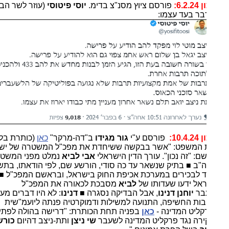
6.2:
פורסם ציוץ מסנ"צ בדימ.
יוסי פיטוסי
(עוזר לשר הבל"מ)
ר בעד עצמו:
10.4:
פורסם ע"י
גור מגידו
ב"דה-מרקר"
כאן
(כותרת בלבד):
 המשפט: "אשר בבקשה ששיחדת את מפכ"ל המשטרה של ישראל".
ם: "זה נכון". עורך הדין הישראלי
אבי לביא
נמלט מפני המשטרה
"ב ■ בתיק שנשאר עד כה סודי, הורשע שם, לפי הודאתו, בתשלום
 לבכירים במערכת אכיפת החוק בישראל, ובראשם המפכ"ל ■
אל ידעו שעדותו של
לביא
מסבכת לכאורה את המפכ"ל
בר
יוחנן דנינו
, אבל הבדיקה נסגרה ■
דנינו
: לא היו דברים מעולם."
ות החשיפה, התנועה למשילות ודמוקרטיה פנתה ליועמ"שית
קליט המדינה -
כאן
בפניה תחת הכותרת: "דרישה בהולה לפתיחה
רה נגד פרקליט המדינה לשעבר
שי ניצן
ותת-ניצב דהיום
כורש