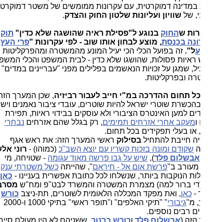
 במדינה דמוקרטית, עם עקרונות ממומשים של משטר דמוקרטי
, של
שוויון ועליונות שלטון החוק והצדק
.
רות ש
החוק
בנוגע ל"פסילת ראיה שהושגה שלא כדין"
תוקן
נה בכנסת
, מוצע לבחון אותו שוב - לפי עקרונות "
פרי העץ
ע
ל".
זה בפועל הכלי הכי יעיל המונע מהמשטרה ומהפרקליטות
 ראיות פסולות, שהושגו שלא כדין - לבית המשפט והכלי המשפטי
יל, שמגן על זכויות הנאשמים בפלילים מפני "עבריינים במדים"
ה ובפרקליטות.
כל תחום ההדרכה במ"י חייב לעבור רביזיה
, שכן המערך הזה
הכשרת שוטרי ישראל להיות שוטרים, עובדי ציבור נאמנים וישרים,
ם למען האינטרס הציבורי ולא עוסקים בבידוי ראיות, תפירת
ו
מעקב אחרי אזרחים תמימים
, רק בגלל שהם אזרחים
נבחרי
 או בעלי תפקידים בכל תחום.
יה חייבת להתחיל
בסילוק
ראשי המערך הזה: את ראש אגף
ה
שקודם ומונה בזכות קשריו עם יוצא השב"כ
(כמוהו) -
רוני אלשיך
,
אבשלום פלד
),
שיש על גבו פרשה מאוד עגומה
- שטויחה, מי
מעורב ב"
פרשת אום אל - חיראם
", שהייתה
כשל משטרתי ענק
,
ות הנוקבות ביותר, שנשלחו לכל כתובת אפשרית בעניינו -
כאן
,
לא
די ברור למה) מצמרת המשטרה והמשרד לבט"פ ומח"ש
מסרבת
 -
כאן
, ואת מפקד המכללה הלאומית לשוטרים, תת-ניצב
כורש
, מ"
גיבורי
" "תיקי האלפים" ו"תופר ראשי" בתיקי 1000 ו-2000
ם רבים נוספים.
הזה (
אבשלום פלד
ו
כורש ברנור
, ששניהם לא היו מעולם סיירים,