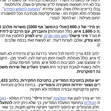
יטות על כמעט כל משרדי הממשלה ובמיוחד על משטרת ישראל -
בל לא היה תוצאות מעשיות לדיון שהתקיים אצלו, ולהחלטות
ו בדיונים הללו אצלו, עקב עתירת "
התנועה לחופש המידע
".
נומליה הלא חוקית הזו - שהפרקליטות מכתיבה הכל למשטרה
חום פעילות - יש לחסל. לגמרי.
ז. קיצוץ מידי של כ-600 (ואולי בהמשך אף 1000) משרות מלהב 433
1,6 איש,
כולל המנהלות
) והעברתן, עם הרכבים ליחידות
ח
(עו"ד
פיני פישלר
טוען מזה שנים
, שיש
לפרק
לחלוטין את להב
וא צודק,
אולם, לעניות דעתי, יש לעשות זאת בכמה שלבים
).
מפקד להב 433 צריך להיות לכל היותר בדרגת נצ"מ והיחידה לא תעלה
 איש, כולל מנהלות, לטווח הזמן הנראה לעין. לאחר מכן - היקף
היחידה יצומצם שוב, לסביבות ה-500 איש, מתוך תפיסת עולם,
לות בשטח לטובת הציבור היא
הערך העליון של שירות משטרתי
ה דמוקרטית.
ח. חריש עמוק בחטיבת המודיעין, בחטיבת החקירות, בלהב 433,
ים ושאר יחידות החקירה והמודיעין
- בחינת נהלים והנחיות
ותיקון פרקטיקות עבודה פסולות ולא חוקיות.
תר יש צורך לעגן את
המלצות
"ועדת
זיילר
" (הדו"ח המלא -
כאן
) וכל
ת
הנהלים
בתחומי הפעלת המודיעין, כך שלא ניתן יהיה
להתעלם
לק מהנהלים יש להפוך לתיקוני חקיקה ותיקון תקנות, כך שאי