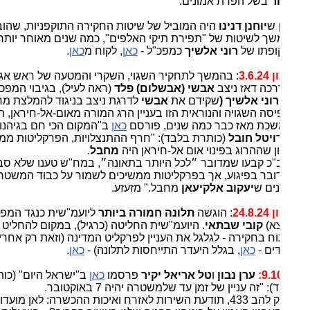
ר
בשל הפרת אמונים."
ן ש
יוחנן דנינו
היה המוביל של שיטות החקירה התוקפניות, שהובילו
ך לשיטות של "תפירת תיקי האלפים", כמה שנים מאוחר יותר,
פתו של
רוני אלשיך
כמפכ"ל -
כאן
, לקוח מ
כאן
.
3.6.
: בהמשך לתחקיר השגוי, השקרי והמטעה של ראש אגף
כה דאז ניצב
אבשי (אבשלום) פלד
(ראה לעיל), בגיבוי המפכ"ל
רוני אלשיך (
שקידם את
אבשי
לדרגת ניצב בניגוד להמלצת מח"ש
)
,
סה השגויה והנוראית הזו בעניין הרג המורה מאום-אל-חיראן, תפיסה
כת מאז כבר כמה שנים, פורסם
כאן
ב"המקום הכי חם בגיהנום"
ויטל חובל
(כותרת בלבד): "חרף ההתנצלויות, הפרקליטות ממשיכה
ן שההרוג בפינוי אום אל-חיראן היה
מחבל
.
כ קבעו שמדובר ״לכל היותר בתאונה״, במח"ש טענו שלא סביר
בר בפיגוע, אך בפרקליטות ממשיכים לשמור על כבוד המשטרה
נים ש
יעקוב אלקיעאן
מחבל." מזעזע.
24.8
: הוגשה
תלונה חמורה ביותר
ליועמ"שית כנגד המפכ"ל
צא)
קובי שבתאי
. היועמ"שית החליטה (כרגיל), במקום להחליט
ח בחקירה - לגלגל את העניין לפרקליט המדינה (וזאת רק אחרי
דים -
כאן
, בגלל היעדר התייחסות לתלונה) -
כאן
.
9.1
ערן נבון
ו
טל אריאל יקיר
פרסמו
כאן
ב"ישראל היום" (כותרת
: "זה עניין של זמן עד שלמשטרה יהיה 7 באוקטובר.
פירוק להב 433, תודעת השירות לאזרח ואיכות ההכשרה: לאן מועדות פניו