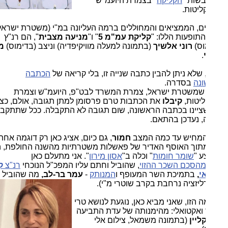
שות "
הקליקה
" בצמרת היועמ"ש
ליטות.
ים, הממציאים והמחוללים ברמה העליונה במ"י (משטרת ישראל)
קליקת עמ"מ 5
" ו"
מניעה מצבית
", הם רנ"ץ
וס)
רוני אלשיך
(בתמונה למעלה מוויקיפדיה) וניצב (בדימוס)
מני
.
 שלא ניתן להבין כתבה שנייה זו, בלי קריאה של
הכתבה
נה
בסדרה.
 שמשטרת ישראל, צמרת המשרד לבט"פ, היועמ"ש וצמרת
יטות,
קיבלו
את הכתבות טרם פרסומן למתן תגובה, אולם, כצפוי
שציינו בכתבה הראשונה, שום תגובה לא התקבלה. ככל שתתקבל
, נעדכן בהתאם.
המחיש עד כמה המצב
חמור
, גם כיום, אציג כאן רק דוגמה אחת
מתוך האוסף האדיר של פאשלות משטרתיות מהשנה החולפת, החל
 "
שומר חומות
" וכלה ב"
אסון מירון
". אני מתעלם כאן
הסכם השכר ההזוי
, שהוביל וחתם עליו המפכ"ל הנוכחי
רנ"צ
קובי
י
,
בתמיכת השר המעופף ו
המנותק
-
עמר בר-לב,
מה שהוביל
יזציה נרחבת בקרב שוטרי מ"י).
 הזו, שאני מביא כאן, נוגעת לנושא טרי
 ואקטואלי: מהימנותה של עדת התביעה
ליין
(בתמונה משמאל, צילום אלי