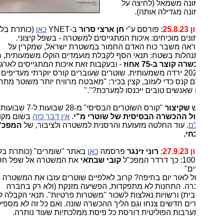
נה משמאל (לחיצה על
נה מגדילה אותה).
25.8
: פורסם ע"י
חן ארצי סרור
ב-YNET
כאן
(כותרת בלבד):
ונים מוכיחים: איכות המתגייסים למשטרה - בשפל קיצוני.
ראה משבר כוח האדם החמור במשטרת ישראל, שמקרין על
הלות בשטח: תנאי הסף לקבלת מועמדים הוקלו משמעותית,
משך
ה קוצר ב-75 אחוז
- ובעקבות זאת איכות המתגייסים לארגון
ב-2023 ירדה משמעותית. שוטרים שעוברים קורס יוקרתי מעדיפים
 קנס כדי לעזוב, קצין בכיר: "מאבטח מרוויח יותר משוטר מתחיל, אז
שאנשים טובים ייכנסו למערכת?"."
ש
שקיצור
"קורס השוטרים הבסיסי" מ-28 שבועות ל-7 שבועות הוא
ל ההכשרה הבסיסית של שוטרי מ"י
.
אין דבר כזה
בשום מקום
ם
. עוד החלטה מזעזעת והרסנית למשטרה ולציבור, של
המפכ"ל
חי.
27.9:
רוני זינגר
פרסמה
כאן
באתר "שומרים" (כותרת בלבד):
קובי שבתאי
את המשטרה אל שפל חסר
ם"
ל לאור יום בחיפה? קרוב לאלפיים שוטרים עזבו את המשטרה בשנה
ה. התחנות לא מתפקדות, הפשיעה מזנקת (ולא רק בחברה
ית) ורשויות נאלצות לשכור "משטרות פרטיות". תנאי הקבלה לגיוס
ים חדשים צנחו וגם הליך ההכשרה שונה. ואם כל זה לא מספיק,
רבות הפוליטית דורסת כל פיסת ממלכתיות שעוד נותרה.