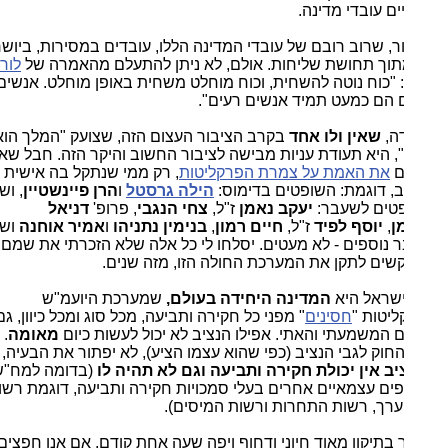
ם עובדי מדינה.
ר, שרוב רובם של עובדי המדינה הללו, עובדים במסירות, ביושר
תוך תחושת שליחות. אולם, לא ניתן להתעלם מהאמרה של
לורד
: "כוח נוטה להשחית, וכוח מוחלט משחית באופן מוחלט. אנשים
ם הם כמעט תמיד אנשים רעים".
ה,
שאין ולו אחד
בקרב הציבור העצום הזה, שצועק "המלך הוא
, היא תעודת עניות מבישה לציבור החשוב והיקר הזה. חבל שאנו
ם
את האמת על צמרת הפרקליטות
, רק ממי שנתקל בה אישית
ב, דוגמת: השופטים בדימוס:
הילה גרסטל
ו
הרן פיינשטיין
, ושרי
ים לשעבר:
יעקב נאמן
ז"ל,
צחי הנגבי
, פרופ'
דניאל
ן
,
יוסף לפיד
ז"ל,
חיים רמון
,
בנימין נתניהו
ו
אמיר אוחנה
ושרים
 נוספים - לא מעטים. יסלחו לי כל אלה שלא הזכרתי את שמם כאן,
שים לתקן את המערכת החולה הזו, מזה שנים.
ישראל היא
המדינה היחידה בעולם,
שמערכת היועמ"ש
ליטות "
חסינים
" מפני כל חקירה ותביעה, מכל סוג ומכל כיוון, גם
 המשמעתי והאתי. אפילו הנציב לא יכול לעשות כיום
מאומה
.
החוק לגבי הנציב (כפי שהוא עצמו הציע), לא יפתור את הבעיה,
יב אין יכולת חקירה ותביעה וגם לא תהיה לו
(בדומה למח"ש,
ופים עצמאיים אחרים בעלי סמכויות חקירה ותביעה, דוגמת רשות
 ערך, רשות התחרות ורשות המיסים).
בתיקון מאוד חיוני ודחוף ויפה שעה אחת קודם, אם אנו חפצים