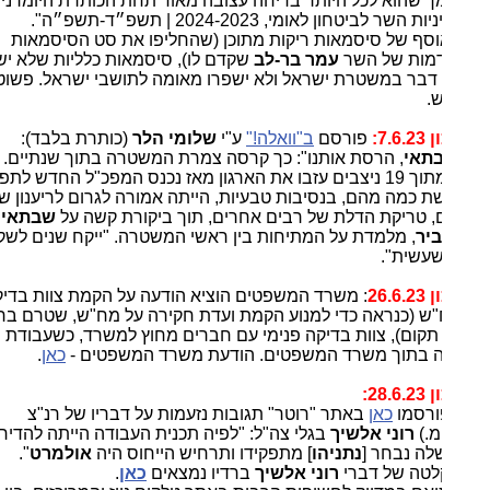
 שהוא לכל היותר בדיחה עצובה מאוד תחת הכותרת היומרנית:
 השר לביטחון לאומי, 2024-2023 | תשפ״ד-תשפ״ה".
וסף של סיסמאות ריקות מתוכן (שהחליפו את סט הסיסמאות
מות של השר
עמר בר-לב
שקדם לו), סיסמאות כלליות שלא ישפרו
דבר במשטרת ישראל ולא ישפרו מאומה לתושבי ישראל. פשוט
.
7.6:
פורסם
ב"וואלה!"
ע"י
שלומי הלר
(כותרת בלבד):
תאי
, הרסת אותנו": כך קרסה צמרת המשטרה בתוך שנתיים.
11 מתוך 19 ניצבים עזבו את הארגון מאז נכנס המפכ"ל החדש לתפקיד.
ת כמה מהם, בנסיבות טבעיות, הייתה אמורה לגרום לריענון שורות.
, טריקת הדלת של רבים אחרים, תוך ביקורת קשה על
שבתאי
ועל
ביר
, מלמדת על המתיחות בין ראשי המשטרה. "ייקח שנים לשקם
עשית".
26.6
: משרד המשפטים הוציא הודעה על הקמת צוות בדיקה
ש (כנראה כדי למנוע הקמת ועדת חקירה על מח"ש, שטרם ברור
תקום), צוות בדיקה פנימי עם חברים מחוץ למשרד, כשעבודת הצוות
 בתוך משרד המשפטים. הודעת משרד המשפטים -
כאן
.
28.6:
רסמו
כאן
באתר "רוטר" תגובות נזעמות על דבריו של רנ"צ
מ.)
רוני אלשיך
בגלי צה"ל: "לפיה תכנית העבודה הייתה להדיח ראש
ה נבחר [
נתניהו
] מתפקידו ותרחיש הייחוס היה
אולמרט
".
טה של דברי
רוני אלשיך
ברדיו נמצאים
כאן
.