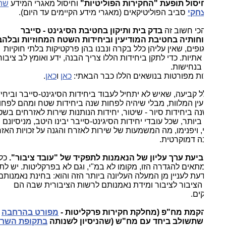
חיסול תופעת "החקירות הפוליטיות"
וחיסול מאגרי המידע
שהקים
צחקי
סביב הפוליטיקאים (מאגרי מידע הקיימים עד היום).
כי חשוב זה
בדק בית ותיקון בחטיבת הסיגינט - סייבר
חותיה בחטיבת המודיעין וביחידות השטח המחוזיות ובלהב
ופים, שאין עליהן כלל בקרה ונבנו בהן פרקטיקות בלתי חוקיות
אתיות. כדי לתקן ביחידות הללו צריך הבנה, ידע ואומץ לב ציבורי,
בנחישות.
ת מפורטות בנושאים הללו כבר הבאתי:
כאן
ו
כאן
.
ל קביעה, שאיש לא יתחיל לעבוד ביחידות הסיגינט-סייבר וביחידות
עין המלוות, מבלי שיהיה לפחות שנה ביחידות שטח ומהם לפחות
ה ביחידות סיור - שיטור, יחידות הנותנות שירות לאזרחים בשטח.
יותר, שכל עובדי יחידות הסיגינט-סייבר יבינו היטב, מניסיונם
 ויפנימו, מה המשמעות של שירות לאזרח והגנה על זכויות האזרח
ה דמוקרטית.
קביעת ערך עליון של הנאמנות לתפקיד של "עובד ציבור".
כל מי
תאים להגדרה הזו, מקומו לא במ"י, וגם לא בפרקליטות. יש לתת
ת לעניין מן המעלה העליונה ביותר הזה והוא: בחינת נאמנותם של
 הציבור לציבור ומידת נאמנותם לרשות הציבורית שבה הם
ים.
הקמת מח"פ (מחלקת חקירות פרקליטות -
מפורט בהרחבה
 שתשולב ביחד עם מח"ש (שהניסיון לשנותה
בתקופת השר