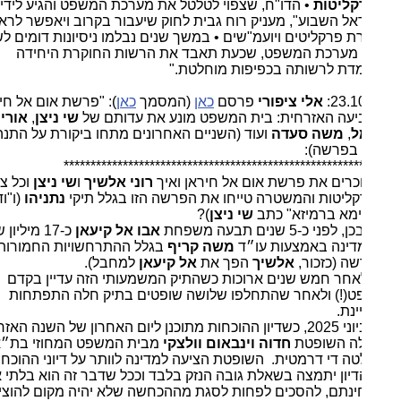
קליטות
• הדו"ח, שצפוי לטלטל את מערכת המשפט והגיע לידי
אל השבוע", מעניק רוח גבית לחוק שיעבור בקרוב ויאפשר לראשונה
ת פרקליטים ויועמ"שים • במשך שנים נבלמו ניסיונות דומים לשינוי
 מערכת המשפט, שכעת תאבד את הרשות החוקרת היחידה
דת לרשותה בכפיפות מוחלטת."
23.10
אלי ציפורי
פרסם
כאן
(המסמך
כאן
): "פרשת אום אל חיראן,
עה האזרחית: בית המשפט מונע את עדותם של
שי ניצן
,
אורי
ל
,
משה סעדה
ועוד (השניים האחרונים מתחו ביקורת על התנהלות
בפרשה):
*******************************************************
וכרים את פרשת אום אל חיראן ואיך
רוני אלשיך
ו
שי ניצן
וכל צמרת
ליטות והמשטרה טייחו את הפרשה הזו בגלל תיקי
נתניהו
(ו"ודי
מא ברמיזא" כתב
שי ניצן
)?
לפני כ-5 שנים תבעה משפחת
אבו אל קיעאן
כ-17 מיליון שקל
ינה באמצעות עו״ד
משה קריף
בגלל ההתרחשויות החמורות
ה (כזכור,
אלשיך
הפך את
אל קיעאן
למחבל).
אחר חמש שנים ארוכות כשהתיק המשמעותי הזה עדיין בקדם
(!) ולאחר שהתחלפו שלושה שופטים בתיק חלה התפתחות
ינת.
🔴 ביוני 2025, כשדיון ההוכחות מתוכנן ליום האחרון של השנה האזרחית,
ה השופטת
חדוה וינבאום וולצקי
מבית המשפט המחוזי בת״א
ה די דרמטית. השופטת הציעה למדינה לוותר על דיוני ההוכחות
יון יתמצה בשאלת גובה הנזק בלבד וככל שדבר זה הוא בלתי אפשר
נתם, להסכים לפחות לסגת מההכחשה שלא יהיה מקום להוציא