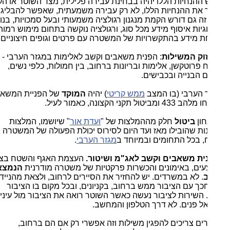
ההנחיות הללו יהיה בבחינת עבירה פלילית, מצד השוטר או הקצין,
את ההנחיות הללו, לא רק עבירה משמעתית, שאפשר להבליג
זה גם דורש הקמת מנגנון רגולציה משמעותי ובעל סמכויות, בנושא
גיות איסוף מידע מכל סוג, ורגולציה נוקשה בתחום מימוש רמות
 מידע בהתקשרויות של המשטרה עם פרטים וגופים חיצוניים.
זוק המשילות
: הפנית משאבים וקשב לאלימות במגזר הערבי -
פרוטקשן, אלימות ובריונות ברחוב, בין חמולות, כלפי נשים,
 הבנייה ובכבישים.
 הערבי (בו המצב
ממש קריטי
) יהיה
המוקד
של הפניית המשאבים,
ביטול תקני הקצונה, כאמור לעיל.
חון
ביטול
חלק מההמלצות של "
ועדת אור
" שיושמו, המלצות
ות שהובילו מאז ועד היום לסירוס יכולת הפעולה של המשטרה
 בכל התחומים ובמיוחד ב
מגזר הערבי
.
נית משאבים וקשב לאג"מ ושיטור.
העצמת האגף והשטח בציוד,
ים, באימונים והכשרות פרקטיות של משטרה מודרנית
הנמצאת
. לא במשרדים. יש להחזיר את הסיירים לרחוב, ולצאת מהניידות
ך עם הציבור ממש ברחוב, בקניונים, ובכל מקום בו הציבור
השירות לציבור נעשה כאשר השוטר רואה את הציבור מול עיניו.
אל פנים. לא דרך הטלפון והמחשב.
ים צריכים להפגין משילות וזה אפשרי רק אם הם ברחוב,