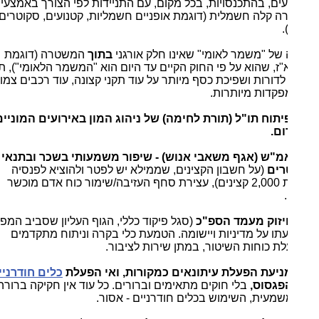
ים, בהתכנסויות, בכל מקום, עם התניידות לפי הצורך באמצעי
ה קלה חשמלית (דוגמת אופניים חשמליות, קטנועים, סקוטרים
.
 של "משמר לאומי" שאינו חלק אורגני
בתוך
המשטרה (דוגמת
ז, שהוא על פי החוק הקיים עד היום הוא "המשמר הלאומי"), תהיה
לדורות ושפיכת כסף מיותר על עוד תקני קצונה, עוד רכבים צמודים
מפקדות מיותרות.
פיתוח תו"ל (תורת לחימה) של ניהוג המון באירועים המוניים
ום.
אמ"ש (אגף משאבי אנוש) - שיפור משמעותי בשכר ובתנאי
רים
(על חשבון הקצינים, שממילא יש לפטר ולהוציא לפנסיה
לפחות 2,000 קצינים), עצירת סחף העזיבה/שימור כוח אדם מוכשר
.
חיזוק מעמד הספ"כ
(סגל פיקוד כללי, הגוף העליון שסביב המפכ"ל)
תו על מדיניות ויישומה. הטמעת כלי בקרה וניתוח מתקדמים
ת כוחות השיטור, במתן שירות לציבור.
מניעת הפעלת עיתונאים כמקורות, ואי הפעלת
כלים חודרניים
פגסוס,
בלי חוקים מתאימים וברורים. כל עוד אין חקיקה ברורה
שמעית, השימוש בכלים חודרניים - אסור.