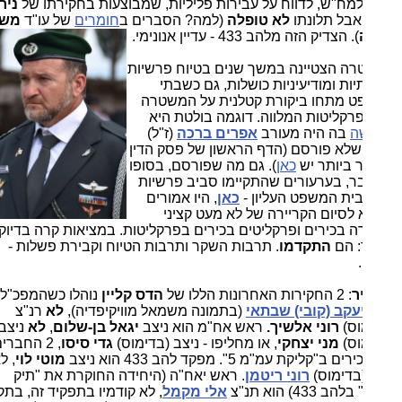
מח"ש, לדווח על עבירות פליליות, שמבוצעות בחקירתו של
ניר
 אבל תלונתו
לא טופלה
(למה? הסברים ב
חומרים
של עו"ד
משה
). הצדיק הזה מלהב 433 - עדיין אנונימי.
ה הצטיינה במשך שנים בטיוח פרשיות
ות ומודיעיניות כושלות, גם כשבתי
 מתחו ביקורת קטלנית על המשטרה
פרקליטות המלווה. דוגמה בולטת היא
ה
בה היה מעורב
אפרים ברכה
(ז"ל)
שלא פורסם (הדף הראשון של פסק הדין
 ביותר יש
כאן
). גם מה שפורסם, בסופו
ר, בערעורים שהתקיימו סביב פרשיות
בית המשפט העליון -
כאן
, היו אמורים
 לסיום הקריירה של לא מעט קציני
 בכירים ופרקליטים בכירים בפרקליטות. במציאות קרה בדיוק
 הם
התקדמו
. תרבות השקר ותרבות הטיוח וקבירת פשלות -
.
ר
: 2 החקירות האחרונות הללו של
הדס קליין
נוהלו כשהמפכ"ל הוא
עקב (קובי) שבתאי
(בתמונה משמאל מוויקיפדיה),
לא
רנ"צ
וס)
רוני אלשיך.
ראש אח"מ הוא ניצב
יגאל בן-שלום
,
לא
ניצב
וס)
מני יצחקי
, או מחליפו - ניצב (בדימוס)
גדי סיסו
, 2 החברים
ב"קליקת עמ"מ 5". מפקד להב 433 הוא ניצב
מוטי לוי
, לא
בדימוס)
רוני ריטמן
. ראש יאח"ה (היחידה החוקרת את "תיק
אלי מקמל
, לא קודמיו בתפקיד זה, בתקופת