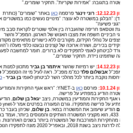
רה בתגובה: "אמירות שקריות". תחקיר שומרים."
12.1:
רוני זינגר
פרסמה
כאן
באתר "שומרים" (כותרת
):
"הבלגן במשטרה לא עוצר: "מינויים נעשים כמו במשטרים אפלים
גוני פשיעה"
ת ווטסאפ חריפה שהועברה בין אלפי שוטרים לקראת סבב מינויים
י הביניים חשפה את מצבו האנוש של הארגון. המפכ"ל והשר
פים על נוהלי הקידום, מקורבים ללא כישורים מתאימים מקודמים
ידים בכירים, ושורה ארוכה של קצינים נבעטו כלפי מעלה ו"הושאלו"
ד לביטחון לאומי לתפקידים לא ברורים. חומר למחשבה לפעם
 שתזמינו ניידת. תחקיר שומרים."
14.12
: יש רמיזות שהשר
איתמר בן גביר
מתכוון למנות את
פכ"ל
אבשלום פלד
כמ"מ מפכ"ל. ראה לעיל מי זה הסמפכ"ל
פלד
.
חסות נוקבת ביותר לכל מהלכי השר לביטחון לאומי
בן גביר
-
כאן
.
10.1:
פורסם
כאן
ב-YNET: "ראש אגף החקירות והמודיעין
רה הודיע במפתיע על פרישה.
אגף החקירות והמודיעין במשטרה, ניצב
יגאל בן שלום
, הודיע
יע על פרישה מתפקידו. גורם המעורה בפרטים אמר ל-ynet כי
בן
ם
הודיע שיעזוב את המשטרה במאי.
בן שלום
, שכיהן בעבר כראש
להב 433, הוא מקציני המשטרה הוותיקים והמנוסים ביותר, ועמד בראש
מהחקירות המורכבות של המשטרה ביותר בשנים האחרונות. הוא
ת ניצב בשנת 2018, ובאפריל 2020 מונה לתפקידו הנוכחי."