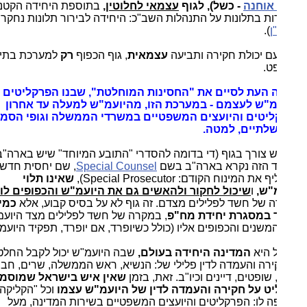
אוחנה
- כשל), לגוף
עצמאי לחלוטין
,
בתוספת היחידה הקטנה
ות בתלונות על התנהלות השב"כ: היחידה לבירור תלונות נחקרים
ן
).
עם יכולת חקירה ותביעה
עצמאית
, גוף הכפוף
רק
למערכת בתי
ט.
 העת לסיים את "החסינות המוחלטת", שבנו הפרקליטים
מ"ש לעצמם - במערכת הזו, מהיועמ"ש למעלה עד אחרון
יטים והיועצים המשפטיים במשרדי הממשלה וגופי הסמך
לתיים, למטה.
יש צורך בגוף (די בדומה להסדרי "התובע המיוחד" שיש בארה"ב:
 הזה נקרא בארה"ב בשם
Special Counsel
, שם יחסית חדש,
 המינוח הקודם: Special Prosecutor),
שאינו תלוי
"ש,
ו
שיכול לחקור ולהאשים גם את היועמ"ש והכפופים לו
,
 של חשד לפלילים מצדם. זה גוף לא על בסיס קבוע, אלא
כמינוי
 במסגרת יחידת מח"פ
, במקרה של חשד לפלילים מצד היועמ"ש
משנים והכפופים אליו (כולל כשיופרד, אם יופרד, תפקיד היועמ"ש).
 היא
המדינה היחידה בעולם,
שבה היועמ"ש יכול לקבל החלטה
ירה והעמדה לדין פלילי של: הנשיא, ראש הממשלה, שרים, חברי
שופטים, דיינים וכיו"ב. זאת, בזמן
שאין איש בישראל שמוסמך
ט על חקירה והעמדה לדין של היועמ"ש עצמו
וכל "הקליקה"
ה לו: הפרקליטים והיועצים המשפטיים בשירות המדינה, מעל