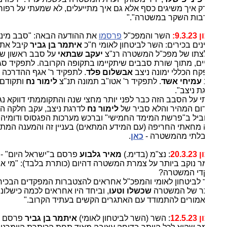
ק איך משיגים כסף אלא גם איך מתייעלים, לא שמעתי על רפורמה
ות השקר במשטרה"."
9.3:
השר והמפכ"ל
פרסמו
את ההודעה הבאה: "סבב מינויים
נים בכירים: השר לביטחון לאומי ח"כ
איתמר בן גביר
קיבל את
תו של מפכ"ל המשטרה רנ"צ
יעקב שבתאי
על סבב ראשון של
יים, מתוך שורת סבבים שיתקיימו בתקופה הקרובה. לתפקיד סגן
ח הכללי ימונה ניצב
אבשלום פלד
. לתפקיד ר' אגף ההדרכה ימונה
עמיחי אשד
. לתפקיד ר' אטו"ב תמונה תנ"צ
לימור נח
ותקודם
ת ניצב".
י על הסבב הזה כבר לפני יותר מחצי שנה והתקוממתי דווקא נגד
ום המהיר והלא סביר של
לימור נח
לדרגת ניצב, עקב חלקה המרכזי
ביל ב"פרשת המימד החמישי" וברכש מערכות הפגסוס ודומיהן,
 מחאתי החריפה (עם המידע המתאים) בעניין זה והמענה המתחמק
לתי מהמשטרה -
כאן
.
20.3
: נצ"מ (בדימ.)
מאיר גלבוע
פרסם ב"ישראל היום" -
כאן
 נוקב ביותר על צמרת המשטרה דהיום (כותרת בלבד): "מי אתם,
די המשטרה?
לביטחון לאומי והמפכ"ל אחראים להצטברות המפקדים הבכירים
ר של המשטרה
שכשלו וטעו
, וביחד היו אחראים לכמה כישלונות •
אמורים להתמודד עם האתגרים הקשים בעתיד הקרוב."
12.5
: השר (השר לביטחון לאומי)
איתמר בן גביר
פרסם
כאן