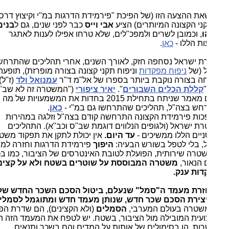
שאת ההצעה הזו (של הפיכת "פירמידת הדרגות במ"י וקיצוץ דרסטי
ני הקצונה המיותרים) הציע
אבי וייס
כבר לפני שנים, גם ל
בנימין
ו
, וכמובן לשרים ולמפכ"לים, שלא טרחו אפילו לענות לאתגר
ת הללו -
כאן
.
 ישראל נסחפה חזק, לאורך השנים, אחרי תהליכים שהתרחשו
 (של
ניפוח מפקדות
וניפוח תקני קצונה בצורה מופרזת), תופעה
ה בצורה נוקבת ביותר בספרו של אל"מ ד"ר
עמנואל ולד
(ז"ל)
קללת הכלים השבורים
".
יאיר ציפורי
("המשטרה זה לא שב"כ"),
פרסם מאמר שניתח בתחילת 2015 בחדות את המשמעויות של מה
ש בצה"ל, תהליכים שהתרחשו גם במ"י -
כאן
.
ות פירמידת הקצונה התרחשה קודם בצה"ל וזלגה במהירות
ת ישראל (ולגופים הנלווים דוגמת שב"ס וכב"א). התהליכים
יים הללו ממשיכים -
עד היום.
אין יכולת לתקן את תפקוד משטרת
, בלי לטפל בשורש הבעיה:
היפוך
פירמידת הדרגות וחזרה למבנה
טרה שירותית, הפועלת לטובת האינטרסים של הציבור, כמו בכל
 הנאור,
משטרה המבוססת על שוטרים בשטח ולא על קצינים
ות ענק.
זרת מעמד ה"סמל" שנעלם, ביטול הסכם השכר החדש של
יצירת הסכם שכר חדש, שנותן מעמד חדש ומתוגמל לסמלים.
שטרה בעולם המערבי,
הסמלים
(ולא הקצינים), הם שדרת הפיקוד
עית המובילה מול הציבור, בשטח. יש לטפח את המעמד הזה הן
ות, הן בסימולים של אותות על המדים והם בשכר ותנאים.