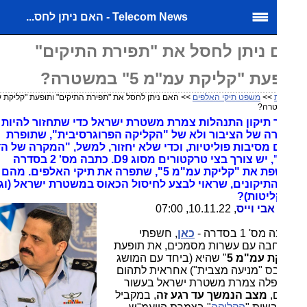
Telecom News - האם ניתן לחס...
ניתן לחסל את "תפירת התיקים"
ת "קליקת עמ"מ 5" במשטרה?
>>
משפט תיקי האלפים
>> האם ניתן לחסל את "תפירת התיקים" ותופעת "קליקת עמ"מ
 תיקון התנהלות צמרת משטרת ישראל כדי שתחזור להיות
 של הציבור ולא של "הקליקה הפרוגרסיבית", שתופרת
 מסיבות פוליטיות, וכדי שלא יחזור, למשל, "המקרה של הדס
קליין", יש צורך בצי טרקטורים מסוג D9. כתבה מס' 2 בסדרה
החושפת את "קליקת עמ"מ 5", שתפרה את תיקי האלפים. מהם
תיקונים, שראוי לבצע לחיסול הכאוס במשטרת ישראל (וגם
יטות)?
אבי וייס
, 10.11.22, 07:00
 1 בסדרה -
כאן
, חשפתי
בה עם עשרות מסמכים, את תופעת
ת עמ"מ 5
" שהיא (ביחד עם המושג
ס "מניעה מצבית") אחראית לתהום
נפלה צמרת משטרת ישראל בעשור
,
מצב הנמשך עד רגע זה
, במקביל