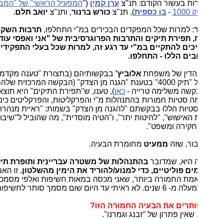
ות בעשור הקודם: תנ"צ
ערן קמין
("
המפעיל הראשי" של "המבוע"
100
-
בן כספית
), תנ"צ
כורש ברנור
, ותנ"צ
יואב תלם
.
: למרות שכל המפקדים הבכירים במ"י התחלפו,
תרבות השקר,
, תפירת תיקים והתרבות הפרוגרסיבית של "אני ואפסי עוד",
ים להתקיים במ"י עד רגע זה, למרות שכל בעלי התפקידים
ים הללו - התחלפו.
 הדין של משפחת
אלוביץ'
בבקשותיהם (בתצורת "טענה מקדמית")
נה מן הצדק" (הבקשה המרכזית שלהם
בקשה משלימה טרייה -
כאן
), טענו, ש"תפירת התיקים" היא תוצאה
ה סטיות חמורות בהתנהלות מ"י והפרקליטות, והפרקליטים כינו
טיות הללו בבקשתם "להגנה מן הצדק" בשמות: "ראיית מנהרה
 האישוש", "להיטות יתר", ו"הטיה מוסדית", מה שהוביל ל"שיבושי
 חקירה ומשפט".
בור, שזה
ממעיט
מחומרת הבעיה.
 היא, שמדובר
בהתנהלות של משטרה עבריינית ותופרת תיקים
ם פוליטיים, כדי למנוע/להוריד את הימין מהשלטון.
זו האמת
אמת החמורה ביותר, שאני מכסה במאות חשיפות ואלפי מסמכים,
 ראיתי עד היום שום מסמך סותר לחשיפותיי.
ותרים את הבעיה החמורה הזו?
 שאין פתרון של "זבנג וגמרנו".