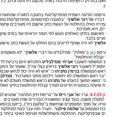
תואם במדויק לחשיפות הרבות באתר טלקום ניוז והמרוכזים, בין היתר
.
רסמה הודעה רשמית מהפרקליטות בתגובה לסערה שהתעוררה
דבריו של
רוני אלשיך
: "בתגובה לפרסומים, מהפרקליטות נמסר כי
מירה כאילו בהחלטה על הגשת כתב אישום היו מעורבים שיקולים לא
יים, היא מופרכת.
האישום בתיקי האלפים הוגש לפי חומר הראיות ועל בסיס שיקולים
עיים בלבד.
לשיך
לא היה שותף לדיונים בהם הוחלט על הגשת כתב אישום."
ורסם
כאן
ב"וואלה!": מנדלבליט על דברי
אלשיך
: "לא משקפים את
 קבלת ההחלטות".
ץ המשפטי לשעבר
אביחי מנדלבליט
התכחש היום (רביעי) לדבריו
מפכ"ל לשעבר
רוני אלשיך
בראיון בגלי צה"ל, שאמר על החקירות
 ראש הממשלה
בנימין נתניהו
כי "איש לא היה יכול לנחש שבסופו
בר ראש הממשלה לא יתפטר ויילחם מתוך המערכת".
מנדלבליט
כי "נושא המשך כהונתו של
נתניהו
כראש ממשלה מעולם לא עלה על
 שיעלה במסגרת הדיונים לצורך קבלת ההחלטות בתיקי האלפים"."
4.7.
: ערר של
אבי וייס
על "גריסת תיק התלונה" שהגיש למח"ש
 למעלה משנה, כנגד קציני המשטרה הבכירים שהיו מעורבים
ורה, על סמך המסמכים שנחשפו ב"טלקום ניוז"), בייזום ובהפעלת
ת הפגסוס על
שלמה פילבר
- הערר הזה עבר כעת למחלקת
ם שבפרקליטות. ההחלטה והשתלשלות הטיפול האיטי ביותר בנושא