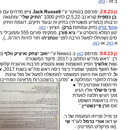
 זה -
כאן
.
2.8:
פורסם בטוויטר ע"י
Jack Russell
ציוץ מדהים עם סרטון
בן כספית
קורא (ב-2.5.22) לתיק 1000 "
התיק שלי
" ומתגאה
רבותו (כמודיע משטרתי) בתיק זה ובעוד תיקים, דוגמת התיק
הוד ברק
(תיק עמותות
ברק
). הציוץ -
כאן
.
ון המלא (הוסרט ע"י
גיא פורן
, ממקימי פורום 555 וממובילי מחאת
סים (שהחלו לפעול הרבה לפני ש
נתניהו
חזר להיות רוה"מ...),
א
כאן
, או
כאן
.
9.8:
פורסם
כאן
ב-News1 ע"י
יואב יצחק
ו
איציק וולף
(כותרת
בלבד): "ראש מח"ש התלונן ב-2017: פיקוד המשטרה
שות
אלשיך
הפיץ האשמות שווא והטמיע תרבות ארגונית קלוקלת.
יסה ראש מח"ש בשנת 2017,
אורי
ל
, לרתום את היועץ המשפטי לממשלה לפעול אל מול עוינות
רה לחוקרי המחלקה ● "מדובר בהצטברות מדאיגה המחייבת בע
התייחסות אופרטיבית" ●
פיני פישלר
אליו הגיע
ך הגיש תלונה לוועדת
רה בראשות השופט
וס
הרן פיינשטיין
."
 מייל פנייתו הנזעמת של ר.
ש דאז
אורי כרמל
לעו"ד
שי
(אז פרקליט המדינה) -