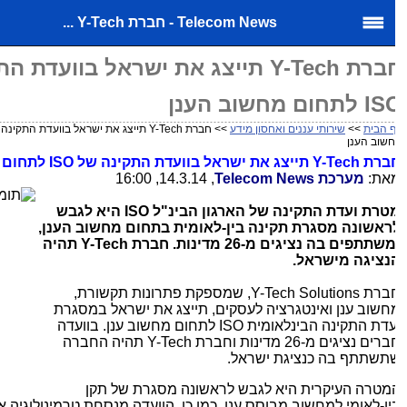
Telecom News - חברת Y-Tech ...
חברת Y-Tech תייצג את ישראל בוועדת ה
לתחום מחשוב הענן
 הבית
>>
שירותי עננים ואחסון מידע
שוב הענן
ברת
Y-Tech
תייצג את ישראל בוועדת התקינה של
ISO
לתחום מח
את:
מערכת
Telecom News
, 14.3.14, 16:00
טרת ועדת התקינה של הארגון הבינ"ל
ISO
היא לגבש
ראשונה מסגרת תקינה בין-לאומית בתחום מחשוב הענן,
שתתפים בה נציגים מ-26 מדינות. חברת
Y-Tech
תהיה
נציגה מישראל.
ברת
Y-Tech Solutions
, שמספקת פתרונות תקשורת,
חשוב ענן ואינטגרציה לעסקים, תייצג את ישראל במסגרת
עדת התקינה הבינלאומית
ISO
לתחום מחשוב ענן. בוועדה
רים נציגים מ-26 מדינות וחברת
Y-Tech
תהיה החברה
תשתתף בה כנציגת ישראל.
מטרה העיקרית היא לגבש לראשונה מסגרת של תקן
ין-לאומי למחשוב מבוסס ענן. כמו כן, הוועדה מנסחת טרמינולוגיה אח