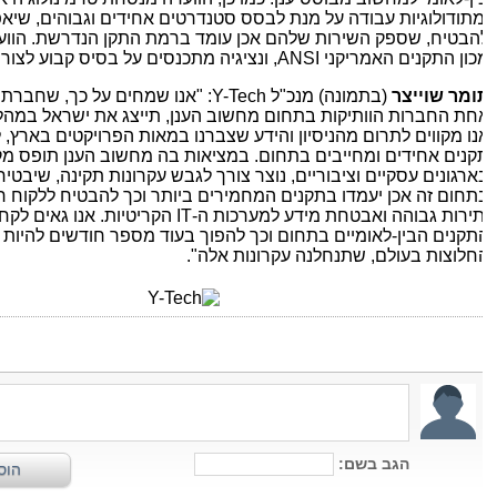
מתודולוגיות עבודה על מנת לבסס סטנדרטים אחידים וגבוהים, שיאפש
הבטיח, שספק השירות שלהם אכן עומד ברמת התקן הנדרשת. הוועדה 
כון התקנים האמריקני
ANSI
, ונציגיה מתכנסים על בסיס קבוע לצורך 
ומר שוייצר
(בתמונה)
מנכ"ל
Y-Tech
: "אנו שמחים על כך, שחברת
ch
חת החברות הוותיקות בתחום מחשוב הענן, תייצג את ישראל במהלך די
נו מקווים לתרום מהניסיון והידע שצברנו במאות הפרויקטים בארץ, לט
קנים אחידים ומחייבים בתחום.
במציאות בה מחשוב הענן תופס מקום 
ארגונים עסקיים וציבוריים, נוצר צורך לגבש עקרונות תקינה, שיבטיחו
תחום זה אכן יעמדו בתקנים המחמירים ביותר וכך להבטיח ללקוח רצי
תירות גבוהה ואבטחת מידע למערכות ה-
IT
הקריטיות. אנו גאים לקחת
תקנים הבין-לאומיים בתחום וכך להפוך בעוד מספר חודשים להיות 
חלוצות בעולם, שתנחלנה עקרונות אלה".