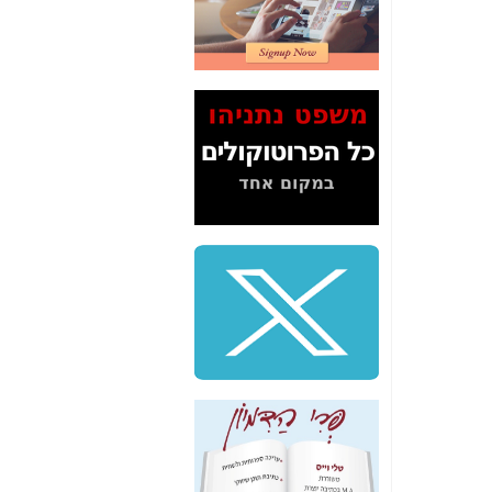
משה כחלון -
כאן
המשך חשיפת הבלוף
ששמו "מהפיכת
הסלולר" ואיך מסרסים
את הנתונים לציבור -
כאן
סיכום ביקור בסיליקון
ואלי - למה 3 הגדולות
משקיעות ומפתחות
באותם תחומים -
כאן
שלמה פילבר (עד
לאחרונה מנכ"ל משרד
התקשורת) - עד
מדינה? הצחקתם
אותי! -
כאן
"יש אפליה בחקירה"?
חשיפה: למה השר
משה כחלון לא נחקר
עד היום? -
כאן
חשיפת חשד לשחיתות