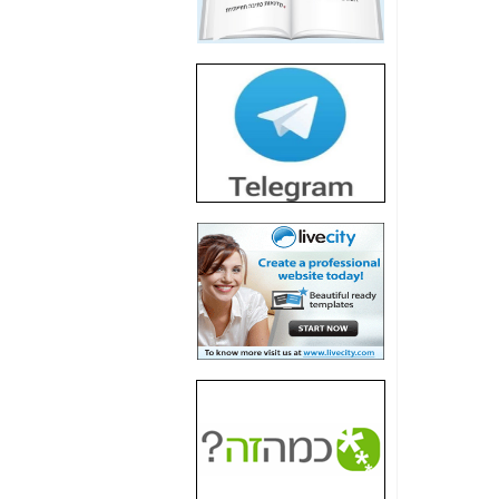
הדומה לזו של "תיק
4000" אך בתחום
הסלולר -
כאן
חשיפת מה שלא
רוצים שתדעו בעניין
פריסת אנלימיטד
(בניחוח בלתי נסבל) -
כאן
חשיפה: איוב קרא
אישר לקבוצת סלקום
בדיוק מה שביבי אישר
ל-Yes ולבזק -
כאן
האם השר איוב קרא
היה צריך בכלל לחתום
על האישור, שנתן
לקבוצת סלקום? -
כאן
האם ביבי וקרא קבלו
בכלל תמורה עבור
ההטבות הרגולטוריות
שנתנו לסלקום? -
כאן