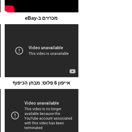
מכרזים ב-eBay
אייפון 6 פלוס: מבחן הכיפוף