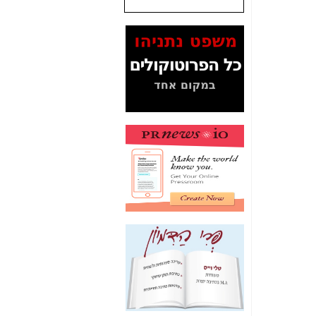
המסמכים בנושא בזק-
Yes (תיק 4000)
מוכיחים "תפירת תיק"
לאיש הלא נכון! -
כאן
עובדות ומסמכים
המוסתרים מהציבור:
האם ביבי כשר
תקשורת עזר לקב'
בזק? -
כאן
מה מקור ה-Fake
News שהביא לתפירת
תיק לביבי והעלמת
החשודים הנכונים -
כאן
אחת הרגליים של "תיק
4000 התפור"
התמוטטה היום
בניצחון (כפול) של בזק
-
כאן
איך כתבות מפנקות
הפכו לפתע לטובת
הנאה שהיא מיסודות