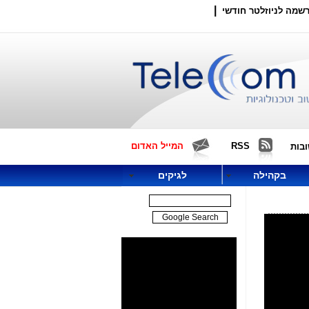
|
שמה לניוזלטר חודשי
RSS
המייל האדום
בות
בקהילה
לגיקים