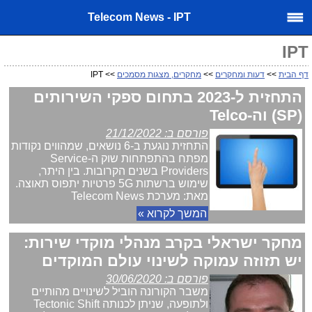
Telecom News - IPT
IPT
דף הבית
>>
דעות ומחקרים
>>
מחקרים, מצגות מסמכים
>> IPT
התחזית ל-2023 בתחום ספקי השירותים
(SP) וה-Telco
פורסם ב: 21/12/2022
התחזית נוגעת ב-6 נושאים, שמהווים נקודות
מפתח בהתפתחות שוק ה-Service
Providers בשנים הקרובות. בין היתר,
שימוש ברשתות 5G פרטיות יתפוס תאוצה.
מאת: מערכת Telecom News
המשך לקרוא »
מחקר ישראלי בקרב מנהלי מוקדי שירות:
יש תזוזה עמוקה לשינוי עולם המוקדים
פורסם ב: 30/06/2020
משבר הקורונה הוביל לשינויים מהותיים
ולתופעה, שניתן לכנותה Tectonic Shift