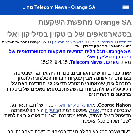
Telecom News - Orange SA מח...
Orange SA מחפשת השקעות
בסטארטאפים של ביטקוין בסיליקון ואלי
דף הבית
>>
פורומים וביטקוין
>>
חדשות עולם הביטקוין
>> Orange SA מחפשת השקעות
בסטארטאפים של ביטקוין בסיליקון ואלי
Orange SA
הגלובלית מחפשת השקעות בסטארטאפים של
ביטקוין בסיליקון ואלי
מאת:
מערכת
Telecom News
, 9.4.15, 15:22
זאת, כבר בחודשים הקרובים. בכך תהיה אורנג', שבסיסה
בצרפת, הראשונה מבין ענקיות חברות הטלפוניה לתמוך
בטכנולוגיה, שמאחורי המטבע הדיגיטלי. ההודעה באה על
רקע עליה גדולה ביותר בהשקעות בסטארטאפים של ביטקוין
ברבעונים האחרונים.
George Nahon
,
מ
אורנג' סיליקון ואלי
- סניף של חברת אורנג',
שבסיסה בפריז,
אמר
, שפלטפורמת ה
ביטקוין
היא הפלטפורמה
הדיגיטלית של העתיד, שהיא מסקרנת ומעניינת ואורנג' רוצה להיות
"שם" מוקדם ככל האפשר.
בעוד שערך המטבע בדולרים ירד בכמחצית בשנה האחרונה, הרי