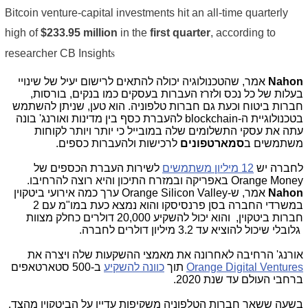
Bitcoin venture-capital investments hit an all-time quarterly
high
of
$233.95 million
in the
first
quarter
, according to
s
researcher CB Insight
Nahon
אמר, שהטכנולוגיה יכולה להתאים לרישום יעיל של שינויי
בעלות של כל נכס ולזרז העברות בעסקים כמו בנקים, בורסות,
חברות ביטוח וכעת גם חברות טלפוניה. הוא טען, שניתן להשתמש
בטכנולוגיית ה-
blockchain
להעברת כסף בין מדינות ואורנג' בונה
עתה את עסקי התשלומים שלה במובייל כי יותר ויותר לקוחות
משתמשים ב
סמארטפונים
לרכישות ולהעברות כספים.
לחברה יש
12 מיליון משתמשים
לשירות העברת הכספים של
Orange Money
באפריקה ובמזרח התיכון והיא רוצה להרחיבו.
Nahon
אמר, ש-
Orange Silicon Valley
ערך כמה אירועי ביטקוין
במשרדי החברה בסן פרנסיסקו והוא נמצא כעת במו"מ עם 2
חברות ביטקוין, והוא יכול להשקיע 20,000 דולרים כחלק מצוות
גלובלי שיכול להוציא עד 3.2 מיליון דולרים לחברה.
אורנג' הרחיבה לאחרונה את מאמצי ההשקעות שלה ויצרה את
Orange Digital Ventures
תוך
כוונה להשקיע
ב-500 סטארטאפים
ברחבי העולם עד שנת 2020.
בשעה ששאר חברות הטלפוניה משקיפות עדיין על הביטקוין מהצד,