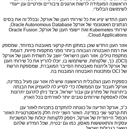
הראשונה המעמידה לרשות ארגונים ציבוריים ופרטיים ענן ייעודי
לשימושם הבלעדי.
הענן החדש יציע את כל שירותי הענן של אורקל, ובכלל זה את בסיס
הנתונים האוטונומי של אורקל
Oracle Autonomous Database
,
שירותי
Kubernetes
ואת יישומי הענן של אורקל,
Oracle Fusion
.
Cloud Applications
אזור הענן החדש שוכן במתקן תת-קרקעי מאובטח במיוחד, שמספק
את רמת האבטחה הגבוהה ביותר מפני מתקפות פיזיות, דוגמת
מתקפת טילים. אזור הענן הישראלי יושב על תשתית הענן של אורקל
(
OCI
). כך, שלקוחות, שישתמשו בו, יוכלו להריץ את כל שירותי הענן
של אורקל וליהנות מאבטחת הסייבר המוגברת, שמספקת הרשת
של
OCI
ומתכונות האבטחה המובנות בה.
כספקית הענן הגלובלית הראשונה שיש לה אזור ענן פעיל במדינה,
אורקל תעבוד עם הממשלה כדי לסייע לה להעמיק את הבנתה
ביתרונות של פתרון ענן עבור ישראל, וכיצד ניתן לתרגם יתרונות
אלה לאספקת שירותים טובים יותר לאזרחים בכל הארץ.
כ"כ, אורקל הודיעה על כוונתה להתקדם בתכניות לאזור ענן
תת-קרקעי שני במדינה. האזור השני יהיה חלק מ'אסטרטגיית האזור
הכפול' הייחודית של אורקל, ויספק ללקוחות יכולות של המשכיות
עסקית והתאוששות מאסון, כמו גם יבטיח, שכל המידע שלהם
נשאר בגבולות ישראל.