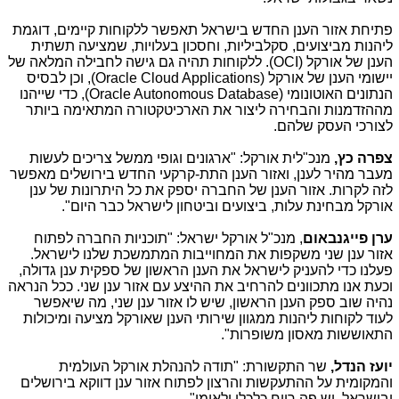
פתיחת אזור הענן החדש בישראל תאפשר ללקוחות קיימים, דוגמת
ליהנות מביצועים, סקלביליות, וחסכון בעלויות, שמציעה תשתית
הענן של אורקל (
OCI
). ללקוחות תהיה גם גישה לחבילה המלאה של
יישומי הענן של אורקל (
Oracle Cloud Applications
), וכן לבסיס
הנתונים האוטונומי (
Oracle Autonomous Database
(
, כדי שייהנו
מההזדמנות והבחירה ליצור את הארכיטקטורה המתאימה ביותר
לצורכי העסק שלהם.
צפרה כץ,
מנכ"לית אורקל: "ארגונים וגופי ממשל צריכים לעשות
מעבר מהיר לענן, ואזור הענן התת-קרקעי החדש בירושלים מאפשר
לזה לקרות. אזור הענן של החברה יספק את כל היתרונות של ענן
אורקל מבחינת עלות, ביצועים וביטחון לישראל כבר היום".
ערן פייגנבאום
, מנכ"ל אורקל ישראל: "תוכניות החברה לפתוח
אזור ענן שני משקפות את המחוייבות המתמשכת שלנו לישראל.
פעלנו כדי להעניק לישראל את הענן הראשון של ספקית ענן גדולה,
וכעת אנו מתכוונים להרחיב את ההיצע עם אזור ענן שני. ככל הנראה
נהיה שוב ספק הענן הראשון, שיש לו אזור ענן שני, מה שיאפשר
לעוד לקוחות ליהנות ממגוון שירותי הענן שאורקל מציעה ומיכולות
התאוששות מאסון משופרות".
יועז הנדל,
שר התקשורת: "תודה להנהלת אורקל העולמית
והמקומית על ההתעקשות והרצון לפתוח אזור ענן דווקא בירושלים
ובישראל. יש פה רווח כלכלי ולאומי".