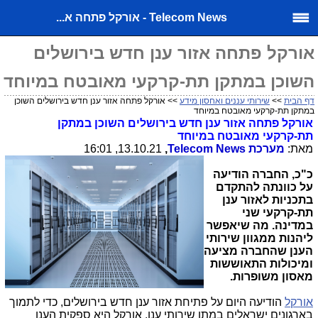
Telecom News - אורקל פתחה א...
אורקל פתחה אזור ענן חדש בירושלים
השוכן במתקן תת-קרקעי מאובטח במיוחד
דף הבית
>>
שירותי עננים ואחסון מידע
>> אורקל פתחה אזור ענן חדש בירושלים השוכן
במתקן תת-קרקעי מאובטח במיוחד
אורקל פתחה אזור ענן חדש בירושלים
השוכן במתקן
תת-קרקעי מאובטח במיוחד
מאת:
מערכת
Telecom News
,
13.10.21, 16:01
כ"כ, החברה הודיעה
על כוונתה להתקדם
בתכניות לאזור ענן
תת-קרקעי שני
במדינה. מה שיאפשר
ליהנות ממגוון שירותי
הענן שהחברה מציעה
ומיכולות התאוששות
מאסון משופרות.
אורקל
הודיעה היום על פתיחת אזור ענן חדש בירושלים, כדי לתמוך
בארגונים ישראלים במתן שירותי ענן. אורקל היא ספקית הענן