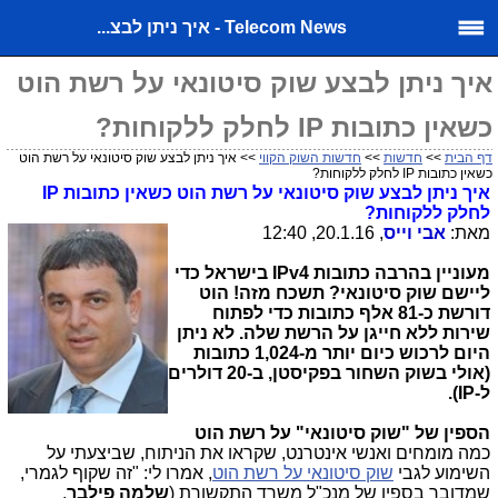
Telecom News - איך ניתן לבצ...
איך ניתן לבצע שוק סיטונאי על רשת הוט
כשאין כתובות IP לחלק ללקוחות?
דף הבית
>>
חדשות
>>
חדשות השוק הקווי
>> איך ניתן לבצע שוק סיטונאי על רשת הוט
כשאין כתובות IP לחלק ללקוחות?
איך ניתן לבצע שוק סיטונאי על רשת הוט כשאין כתובות
IP
לחלק ללקוחות?
מאת:
אבי וייס
, 20.1.16, 12:40
מעוניין בהרבה כתובות
IPv4
בישראל כדי
ליישם שוק סיטונאי? תשכח מזה! הוט
דורשת כ-81 אלף כתובות כדי לפתוח
שירות ללא חייגן על הרשת שלה. לא ניתן
היום לרכוש כיום יותר מ-1,024 כתובות
(אולי בשוק השחור בפקיסטן, ב-20 דולרים
ל-
IP
).
הספין של "שוק סיטונאי" על רשת הוט
כמה מומחים ואנשי אינטרנט, שקראו את הניתוח, שביצעתי על
השימוע לגבי
שוק סיטונאי על רשת הוט
, אמרו לי: "זה שקוף לגמרי,
שמדובר בספין של מנכ"ל משרד התקשורת (
שלמה פילבר
,