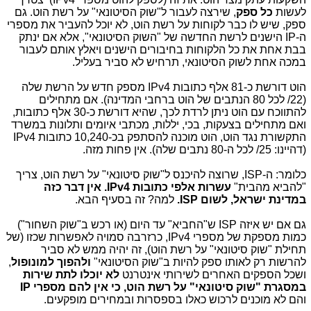
לעשות
כל ספק
, שירצה לעבור ל"שוק הסיטונאי" על רשת הוט. גם
ספק, שיש לו כבר לקוחות על רשת הוט, לא יוכל להעביר את מספרי
ה-
IP
הישנים לרשת החדשה של "השוק הסיטונאי", אלא אם ינתק
בבת אחת את כל הלקוחות בחיבורים הישנים ויאלץ אותם לעבור
במכה אחת לשוק הסיטונאי, תרחיש לא סביר בעליל.
הוט דורשת כ-81 אלף כתובות
IPv4
מספק חדש על הרשת שלה
(
/22
לכל 80 הנתבים של הוט ברחבי המדינה). אם מתחילים
להתווכח עם הוט ניתן לרדת לכך, שהיא דורשת כ-30 אלף כתובות,
ואם מתחילים בצעקות, בכי, יללות, מכתבי איומים ותלונות במשרד
התקשורת נגד הוט, הוט מוכנה להסתפק בכ-10,240 כתובות
IPv4
(דהיינו:
/25
לכל ה-80 נתבים שלה). אין פחות מזה.
כלומר: ה-
ISP
, שרוצה להיכנס ל"שוק סיטונאי" על רשת הוט, צריך
"להביא מהבית"
עשרות אלפי כתובות
IPv4
.
אין דבר כזה
במדינת ישראל, לשום
ISP
.
למה? זה בסעיף הבא.
גם אם יש איזה ISP ש"החביא" עד היום (או רכש ב"שוק השחור")
כמות מספקת של מספרי IPv4, כרזרבה סמויה לאפשרות שכזו (של
תחילת "שוק סיטונאי" על רשת הוט), זה יהיה ממש לא סביר
להרשות רק לאותו ספק להיות ב"שוק הסיטונאי"
ולהפוך למונופול
,
ושכל הספקים האחרים לשירותי אינטרנט
לא יוכלו לתת שירות
במסגרת "שוק סיטונאי" על רשת הוט, כי אין להם מספרי IP
והם לא מוכנים לרכוש כאלו בספסרות ובמחירים מופקעים.