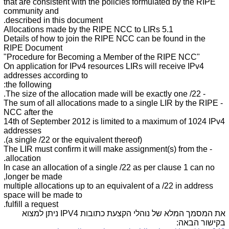
that are consistent with the policies formulated by the RIPE
community and
described in this document.
5.1 Allocations made by the RIPE NCC to LIRs
Details of how to join the RIPE NCC can be found in the
RIPE Document
"Procedure for Becoming a Member of the RIPE NCC"
On application for IPv4 resources LIRs will receive IPv4
addresses according to
the following:
- The size of the allocation made will be exactly one /22.
- The sum of all allocations made to a single LIR by the RIPE
NCC after the
14th of September 2012 is limited to a maximum of 1024 IPv4
addresses
(a single /22 or the equivalent thereof).
- The LIR must confirm it will make assignment(s) from the
allocation.
In case an allocation of a single /22 as per clause 1 can no
longer be made,
multiple allocations up to an equivalent of a /22 in address
space will be made to
fulfill a request.
את המסמך המלא של נוהלי הקצעת כתובות
IPV4
ניתן למצוא
בקישור הבאה: