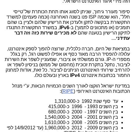
הזה מידי איגוד האינטרנט הישראלי.
סיפור מעורר גיחוך, שניתן לסווג אותו תחת הכותרת של"טייסי
חלל", הוא שכמה ISP פנו בשנה האחרונה (וכמה פעמים) למשרד
התקשורת בבקשה לתקן ולעדכן את הרישיון שלהם ולציין בו שהם
תומכים (או מתכוונים לתמוך) ב-
IPv6
, במשרד התקשורת התנגדו
לתיקון הרישיון בטענה שהם
לא מכירים שירות כזה וזה דבר
עתידני
....
במציאות של היום, חברה כלכלית, שרוצה להפוך לספק אינטרנט,
עלולה להפסיד הרבה מאוד כסף או אפילו לפשוט רגל, רק בגלל
מספרי ה-IP. גורם ממשלתי או ציבורי, שמעוניין לשפר את השירות
לציבור, נתקל בתקרת זכוכית (מחסום של ממש) בניסיון לשפר או
להרחיב שירותי האינטרנט הניתנים לציבור. כל זאת, אודות למחנק
החמור בכתובות אינטרנט
IPv4
בארץ ובעולם כולו.
במדינת ישראל הוקצו לאורך השנים הכמויות הבאות, ע"י מנהל
הכתובות האינטרנט האירופי
)
RIPE
(
:
עד סוף שנת 1992 כ-1,310,000
בין השנים 1993 - 1996 כ-415,000
בין השנים 1997 - 2000 כ-680,000
בין השנים 2001 - 2004 כ-1,540,000
בין השנים 2005 - 2008 כ-1,610,000
בין השנים 2009 - 2012 כ-1,960,000 (עד
14/9/2012
לפי