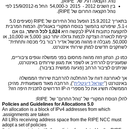
נוהל הקצאה רגיל של
RIPE
),
בין השנים 2012 - 2015 כ-54,000 החל מ-15/9/2012 לפי
נוהל הקצאה החרום של
RIPE
).
בתאריך 15.9.2012 הופעל נוהל החירום של
RIPE
(סעיפים 5.0
ו-5.1, שיפורטו בהמשך בנוסח המקורי באנגלית). הכמות המרבית
להקצעת כתובות
IPV4
לבקשה היא
1,024
לכל היותר
, גם אם
קיימת לכאורה הצדקה לכמות גדולה יותר כגון: 5,000 או 10,000, או
50,000. מגבלה זו מהווה מכשול אדיר ו"בור בלי מכסה ותחתית"
לשחקנים חדשים למתן שירותי אינטרנט.
כמו כן, הנתון הזה מהווה מחסום בפני ממשלה וגופים ציבוריים,
שמעוניינים להרחיב או לשפר את מגוון שירותים באינטרנט,
שניתנים לציבור הרחב (פגיעה ממשית בציבור).
אך לאחרונה דווח על ההחלטה להרחבת שירותי הממשלה
באינטרנט ("
ישראל דיגיטלית
"), הרחבה מאוד משמעותית. מהיכן
הממשלה תשיג את כל מספרי ה-
IP
הדרושים לתכנית היפה הזו?
להלן הנוסח המקורי של "נוהל החרום" של
RIPE
:
5.0 Policies and Guidelines for Allocations
An allocation is a block of IPv4 addresses from which
assignments are taken.
All LIRs receiving address space from the RIPE NCC must
adopt a set of policies