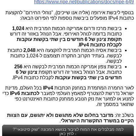
https://www.ripe.net/publications/docs/ripe-649
בנוסף ליבשת אירופה (אליה אנו שייכים), "נוהלי החירום" להקצעת
כתובות
IPv4
מופעלים ביבשות נוספות לפי הפירוט הבאה:
ביבשת מרכז ודרום אמריקה הכמות המרבית היא
1,024
כתובות בדומה לנוהל האירופי. אבל הנוהל באזור זה דורש
תקופת צינון של 6 חודשים בין שתי בקשות עוקבות
לקבלת כתובות
IPv4
.
ביבשת אסיה הכמות המרבית להקצעה היא
2,048
כתובות
לבקשה. בעתיד הקרוב התקרה תצומצם ל-1,024 כתובות
לבקשה.
ביבשת צפון אמריקה הכמות המרבית לבקשה היא
256
כתובות. אבל הנוהל באזור זה דורש תקופת
צינון של 6
חודשים בין שתי בקשות
עוקבות
לקבלת כתובות
IPv4
.
לאור החמרה המתמדת במחנק הכתבות
IPv4
בכל העולם, מדינת
ישראל נדרשת להצטרף למאמץ העולמי למעבר
לכתובות
IPv6
כדי
למנוע או למזער את נזק הנובע ממחנק כתובות האינטרנט כפי
שתואר במסמך זה.
בשלב זה:
מדובר בחלום שלא מתגשם ולא יתגשם, עם הצוות
הקיים במשרד התקשרות הישראלי
.
למה מבלבלים את המוח לציבור בנושא המכונה "שוק סיטונאי"?
- לחץ כאן