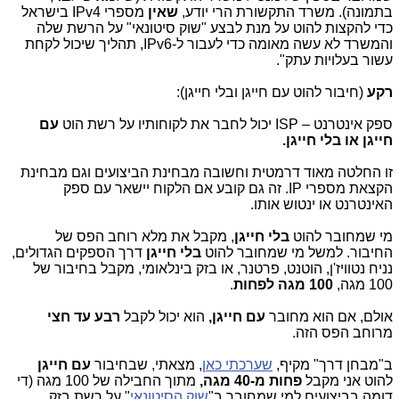
בתמונה). משרד התקשורת הרי יודע,
שאין
מספרי
IPv4
בישראל
כדי להקצות להוט על מנת לבצע "שוק סיטונאי" על הרשת שלה
והמשרד לא עשה מאומה כדי לעבור ל-
IPv6
, תהליך שיכול לקחת
עשור בעלויות עתק".
רקע
(חיבור להוט עם חייגן ובלי חייגן):
ספק אינטרנט –
ISP
יכול לחבר את לקוחותיו על רשת הוט
עם
חייגן או בלי חייגן.
זו החלטה מאוד דרמטית וחשובה מבחינת הביצועים וגם מבחינת
הקצאת מספרי
IP
. זה גם קובע אם הלקוח יישאר עם ספק
האינטרנט או ינטוש אותו.
מי שמחובר להוט
בלי חייגן
, מקבל את מלא רוחב הפס של
החיבור. למשל מי שמחובר להוט
בלי חייגן
דרך הספקים הגדולים,
נניח נטוויז'ן, הוטנט, פרטנר, או בזק בינלאומי, מקבל בחיבור של
100 מגה,
100 מגה לפחות
.
אולם, אם הוא מחובר
עם חייגן,
הוא יכול לקבל
רבע עד חצי
מרוחב הפס הזה.
ב"מבחן דרך" מקיף,
שערכתי כאן
, מצאתי, שבחיבור
עם חייגן
להוט אני מקבל
פחות מ-40 מגה,
מתוך החבילה של 100 מגה (די
דומה בביצועים למי שמחובר ב"
שוק הסיטונאי
" על רשת בזק,