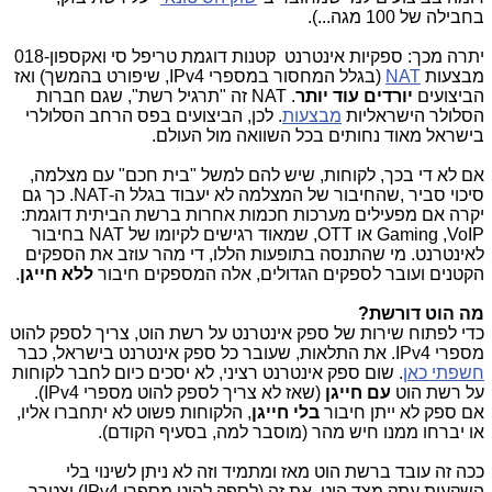
בחבילה של 100 מגה...).
יתרה מכך: ספקיות אינטרנט קטנות דוגמת טריפל סי ואקספון-018
מבצעות
NAT
(בגלל המחסור במספרי
IPv4
, שיפורט בהמשך) ואז
הביצועים
יורדים עוד יותר
.
NAT
זה "תרגיל רשת", שגם חברות
הסלולר הישראליות
מבצעות
. לכן, הביצועים בפס הרחב הסלולרי
בישראל מאוד נחותים בכל השוואה מול העולם.
אם לא די בכך, לקוחות, שיש להם למשל "בית חכם" עם מצלמה,
סיכוי סביר ,שהחיבור של המצלמה לא יעבוד בגלל ה-
NAT
. כך גם
יקרה אם מפעילים מערכות חכמות אחרות ברשת הביתית דוגמת:
VoIP
,
Gaming
או
OTT
, שמאוד רגישים לקיומו של
NAT
בחיבור
לאינטרנט. מי שהתנסה בתופעות הללו, די מהר עוזב את הספקים
הקטנים ועובר לספקים הגדולים, אלה המספקים חיבור
ללא חייגן
.
מה הוט דורשת?
כדי לפתוח שירות של ספק אינטרנט על רשת הוט, צריך לספק להוט
מספרי
IPv4
. את התלאות, שעובר כל ספק אינטרנט בישראל, כבר
חשפתי כאן
. שום ספק אינטרנט רציני, לא יסכים כיום לחבר לקוחות
על רשת הוט
עם חייגן
(שאז לא צריך לספק להוט מספרי
IPv4
).
אם ספק לא ייתן חיבור
בלי חייגן
, הלקוחות פשוט לא יתחברו אליו,
או יברחו ממנו חיש מהר (מוסבר למה, בסעיף הקודם).
ככה זה עובד ברשת הוט מאז ומתמיד וזה לא ניתן לשינוי בלי
השקעות עתק מצד הוט. את זה (לספק להוט מספרי
IPv4
) יצטרך