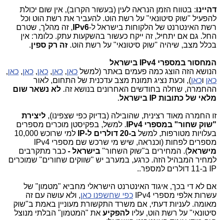
דהיינו
: בטווח הזמן הנראה לעין (בעשור הקרוב), אין שום יכולת
להפעיל "שוק סיטונאי" על רשת הוט. להעביר את רשת הוט וכל
רשת האינטרנט של הלקוחות בישראל ל-
IPv6
, זה מהלך, שטרם
החל. גם אם יתחיל, זה ייקח כעשור בהשקעות עתק. כלומר: אין
בכלל מצב, שיהיה "שוק סיטונאי" על רשת הוט.
זה רק ספין
.
המחסור במספרי
IPv4
בישראל
הנושא הזה הוצג כמה פעמים באתר (למשל
כאן
,
כאן
,
כאן
,
כאן
,
כאן
,
כאן
ו
כאן
), וכעת נציג תמונת מצב עדכנית של התחום, לאור
ההחמרה, שחלה בחודשים האחרונים בנושא זה.
לא נשאר שום
מלאי של כתובות IP בישראל
.
זו החמרה מאוד רצינית, שהובילה (בדיוק כפי שצפינו),
ליצירת
"שוק שחור" במספרי
IPv4
. למשל, בפקיסטן מוכרים מספרים
בעלויות מטורפות, למשל
ב-20 דולרים ל-IP
למי שרוכש 10,000
מספרים לפחות (וכנראה, שיש מי שרכש שם מספרי IPv4
מישראל
). המחירים ב"שוק השחור"
בישראל -
כבר מתקרבים
למחיר המבהיל הזה. כרגע, במערב יש "שווקים שחורים" שמוכרים
IP ב-11 דולרים למספר..
אם לא די בכך, איגוד האינטרנט הישראלי מחביא "מטמון" של
עשרות אלפי מספרי
IPv4
כפי שחשפנו כאן
, ולא עושה עם זה
מאומה. לעניות דעתי, אם משרד התקשורת מעוניין באמת ב"שוק
סיטונאי" על רשת הוט, עליו
להפקיע
את "המטמון" הבלתי מנוצל