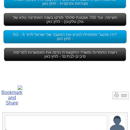
מבדחת והרסנית - לחץ כאן
חשיפה: עוד 700 אנטנות סלולר פורקו בשנה האחרונה (ולא של
גולן טלקום) - לחץ כאן
"רדו מהגג" ותתחילו להניע את המעבר של ישראל לדור 5 - 5G
- לחץ כאן
רשות התחרות ומשרד התקשורת הרסו את האפשרות לפריסת
סיבים לבתים! - לחץ כאן