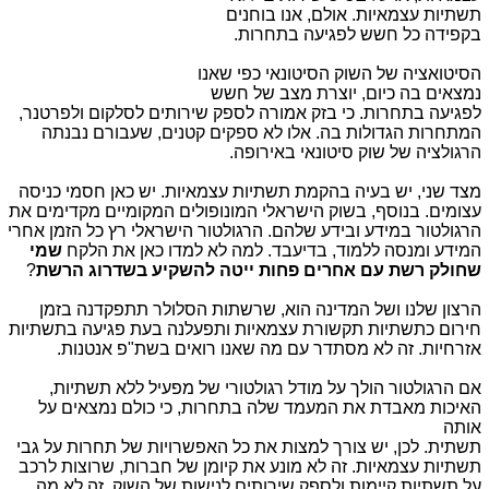
תשתיות עצמאיות. אולם, אנו בוחנים
בקפידה כל חשש לפגיעה בתחרות.
הסיטואציה של השוק הסיטונאי כפי שאנו
נמצאים בה כיום, יוצרת מצב של חשש
לפגיעה בתחרות. כי בזק אמורה לספק שירותים לסלקום ולפרטנר,
המתחרות הגדולות בה. אלו לא ספקים קטנים, שעבורם נבנתה
הרגולציה של שוק סיטונאי באירופה.
מצד שני, יש בעיה בהקמת תשתיות עצמאיות. יש כאן חסמי כניסה
עצומים. בנוסף, בשוק הישראלי המונופולים המקומיים מקדימים את
הרגולטור במידע ובידע שלהם. הרגולטור הישראלי רץ כל הזמן אחרי
המידע ומנסה ללמוד, בדיעבד. למה לא למדו כאן את הלקח
שמי
שחולק רשת עם אחרים פחות ייטה להשקיע בשדרוג הרשת
?
הרצון שלנו ושל המדינה הוא, שרשתות הסלולר תתפקדנה בזמן
חירום כתשתיות תקשורת עצמאיות ותפעלנה בעת פגיעה בתשתיות
אזרחיות. זה לא מסתדר עם מה שאנו רואים בשת"פ אנטנות.
אם הרגולטור הולך על מודל רגולטורי של מפעיל ללא תשתיות,
האיכות מאבדת את המעמד שלה בתחרות, כי כולם נמצאים על
אותה
תשתית. לכן, יש צורך למצות את כל האפשרויות של תחרות על גבי
תשתיות עצמאיות. זה לא מונע את קיומן של חברות, שרוצות לרכב
על תשתיות קיימות ולספק שירותים לנישות של השוק. זה לא מה