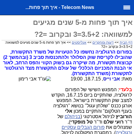
Telecom News - איך תוך פחות...
איך תוך פחות מ-5 שנים מגיעים
למשוואה: 3.5+2=3 ובקרוב =2?
דף הבית
>>
דעות ומחקרים
>>
אנליסטים
>> איך תוך פחות מ-5 שנים מגיעים למשוואה:
3.5+2=3 ובקרוב =2?
בפורום הרגולציה נחשפו כל הטעויות של משרד התקשורת,
שהובילו לקריסת שוק הסלולר ולהתכנסות סביב 3 (ובהמשך 2)
קבוצות תקשורת, מה שיקרה גם בשוק הקווי והפס הרחב, לאור
אי הבנת המכניזם הכלכלי של עולם התקשורת מצד הרגולטור
לתקשורת (משרד התקשורת).
מאת:
אבי וייס
, 18.7.15, 19:00
בלעדי
: המפגש השישי של הפורום
לרגולציה, שהתקיים ביום 16.7.15, הוקדש
למצב שוק התקשורת בישראל. המפגש
אורגן כ
כנס "שולחן עגול" בנושא "רגולציה
בענף הטלקום" והתקיים במכון
אלי
הורוביץ
לניהול אסטרטגי (
בניהולם
של
ד"ר
רועי שלם
וד"ר
טל מופקדי
),
שמנהלים את
פורום הגבלים עסקיים
ורגולציה
), במסגרת הפקולטה לניהול,