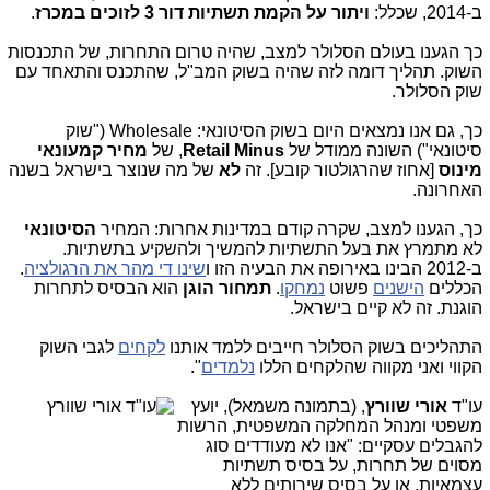
ב-2014, שכלל:
ויתור על הקמת תשתיות דור 3 לזוכים במכרז
.
כך הגענו בעולם הסלולר למצב, שהיה טרום התחרות, של התכנסות
השוק. תהליך דומה לזה שהיה בשוק המב"ל, שהתכנס והתאחד עם
שוק הסלולר.
כך, גם אנו נמצאים היום בשוק הסיטונאי: Wholesale ("שוק
סיטונאי") השונה ממודל של
Retail Minus
, של
מחיר קמעונאי
מינוס
[אחוז שהרגולטור קובע]. זה
לא
של מה שנוצר בישראל בשנה
האחרונה.
כך, הגענו למצב, שקרה קודם במדינות אחרות: המחיר
הסיטונאי
לא מתמרץ את בעל התשתיות להמשיך ולהשקיע בתשתיות.
ב-2012 הבינו באירופה את הבעיה הזו ו
שינו די מהר את הרגולציה
.
הכללים
הישנים
פשוט
נמחקו
.
תמחור הוגן
הוא הבסיס לתחרות
הוגנת. זה לא קיים בישראל.
התהליכים בשוק הסלולר חייבים ללמד אותנו
לקחים
לגבי השוק
הקווי ואני מקווה שהלקחים הללו
נלמדים
".
עו"ד
אורי שוורץ
, (ב
תמונה משמאל), יועץ
משפטי ומנהל המחלקה המשפטית, הרשות
להגבלים עסקיים: "אנו לא מעודדים סוג
מסוים של תחרות, על בסיס תשתיות
עצמאיות, או על בסיס שירותים ללא