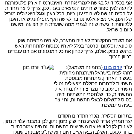
אני בכלל דוגל בגישה לגמרי אחרת: האינטרנט הוא רק פלטפורמה
להגעה לאין ספור שירותים הנמצאים בענן. לכן, צריך לייצר תחרות
על בסיס הגישה לשירותי ענן. כיום, הכל בענן וגוגל היא שליט מוביל
של הענן. אני מציע אלטרנטיבה לגישה הקיימת: להנגיש את הענן
ללקוחות. זו גישה שונה לגמרי ממה שוועדת חייק הציעה ומיושם
כיום בישראל.
אם משרד התקשורת לא היה מתערב, לא היה מתפתח שוק
סיטונאי, וסלקום ופרטנר בכלל לא היו נכנסות להתחרות ראש
בראש בבזק. אולם, צריך לבחון את כל המנגנונים אם הם עובדים
בכיוון הנכון".
עו"ד
יורם בונן
(בתמונה מ
שמאל):
"הרגולציה בישראל השתנתה מהותית
בעשור האחרון. מתחרות מבוססת
תשתיות לתחרות הכוללת מפעילים נטולי
תשתיות. עקב כך נוצר צורך לתמחר את
התשתיות, כדי שלחסרי התשתיות יהיה
בסיס לתשלום לבעלי התשתיות, זה יוצר
בעיה מתמשכת.
בתחום הסלולר, מכרז התדרים הקודם
יצר תמריץ אדיר להשיג נתח שוק בזמן נתון, לכן במבנה עלויות נתון,
לא ניתן לקבל ROI אם משקיעים בתשתיות. זה היה אמור להיות
ברור לכולם. השלב הבא הקיים היום הוא שת"פ אנטנות, שנולד