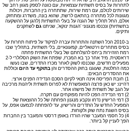
לתחרות על בסיס תשתיות עצמאיות, עם כוונה לספק מגוון רחב של
שירותים לכולם, עם רמת שירות, שתתחרה בין החברות, ויכולות
מגוונות לכל מתחרה בהתאם לרשת, שהוא בונה, משדרג ומתחזק.
אולם, החל תהליך של הגנה על בעלי התשתיות (להגן על ההשקעה
בתשתיות) ונכנסו מנגנוני 'הגנות ינוקא', שניתנו
גם
לשחקנים
ותיקים.
ב-2010 הכל השתנה והתחרות עברה למיקוד על פיתוח תחרות על
בסיס מתחרים וירטואליים, קמעונאיים, בלי תשתיות, בתהליך שבו
רמת הזהירות ביחס להצלחתם של בעלי התשתית פחתה
דראסטית. מיד אחר כך בא המכרז, שפתח את השוק הסלולרי ל-2
מפעילים חדשים, שנכנסו לשוק לאחר מכרז התדרים, שבו נעשו
כמה החלטות, שעוגנו בחוק ההסדרים והן
בתוקף עד היום
וכוללות
את ההסדרים הבאים:
1) חובת הפריסה אינה תנאי לקיום הסכם הנדידה הפנים ארצי.
דהיינו: יש כאן פרצה המאפשרת לא לפרוס תשתית וליהנות מרכיבה
על הגב של תשתית של מישהו אחר.
2) דמי הנדידה הפכו להיות מפוקחים עם תקרה.
3) דמי הרישיון נדחו ונקבע מנגנון הפחתה של כל ההוצאות של
המפעיל החדש על התדרים והרישיון, עד להפחתה לכמעט אפס, על
בסיס השגת נתח שוק ולקוחות.
4) כל חסמי המעבר שהיו הורדו באופן דרסטי והמעבר בין החברות
הפך לעניין קל ביותר.