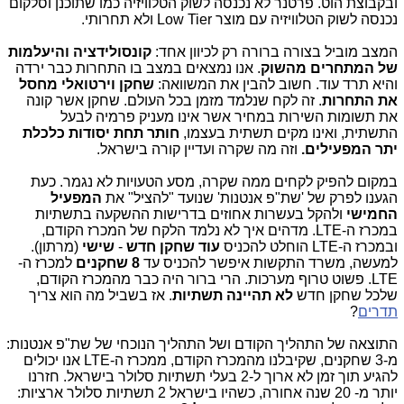
ובקבוצת הוט. פרטנר לא נכנסה לשוק הטלוויזיה כמו שתוכנן וסלקום
נכנסה לשוק הטלוויזיה עם מוצר Low Tier ולא תחרותי.
המצב מוביל בצורה ברורה רק לכיוון אחד:
קונסולידציה והיעלמות
של המתחרים מהשוק
. אנו נמצאים במצב בו התחרות כבר ירדה
והיא תרד עוד. חשוב להבין את המשוואה:
שחקן וירטואלי מחסל
את התחרות
. זה לקח שנלמד מזמן בכל העולם. שחקן אשר קונה
את תשומות השירות במחיר אשר אינו מעניק פרמיה לבעל
התשתית, ואינו מקים תשתית בעצמו,
חותר תחת יסודות כלכלת
יתר המפעילים.
וזה מה שקרה ועדיין קורה בישראל.
במקום להפיק לקחים ממה שקרה, מסע הטעויות לא נגמר. כעת
הגענו לפרק של 'שת"פ אנטנות' שנועד "להציל" את
המפעיל
החמישי
ולהקל בעשרות אחוזים בדרישות ההשקעה בתשתיות
במכרז ה-LTE. מדהים איך לא נלמד הלקח של המכרז הקודם,
ובמכרז ה-LTE הוחלט להכניס
עוד שחקן חדש
-
שישי
(מרתון).
למעשה, משרד התקשות איפשר להכניס עד
8 שחקנים
למכרז ה-
LTE. פשוט טרוף מערכות. הרי ברור היה כבר מהמכרז הקודם,
שלכל שחקן חדש
לא תהיינה תשתיות
. אז בשביל מה הוא צריך
תדרים
?
התוצאה של התהליך הקודם ושל התהליך הנוכחי של שת"פ אנטנות:
מ-3 שחקנים, שקיבלנו מהמכרז הקודם, ממכרז ה-LTE אנו יכולים
להגיע תוך זמן לא ארוך ל-2 בעלי תשתיות סלולר בישראל. חזרנו
יותר מ- 20 שנה אחורה, כשהיו בישראל 2 תשתיות סלולר ארציות: