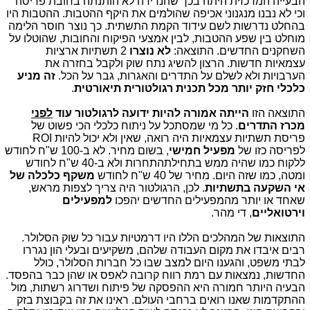
הבעייה המרכזית היתה בכך שהנדידה לא הותנתה בחובת פריסה
וכי לא נבנו מנגנוני אכיפה שהולמים את היקף ההטבות. ההטבות היו
בהחלט נדרשות לשם עידוד הקמת התשתית. כך נוצר חוסר הלימה
מוחלט בין שפע ההטבות, לבין אמצעי הפיקוח והחובות, שהוטלו על
השחקנים החדשים. התוצאה:
לא נוצרו
2 תשתיות ארציות
עצמאיות חדשות. הרצון להשיג נתח שוק ולקבל בחזרה את
הערבויות ולא לשלם על התדרים והאגרות, גבר על הכל.
זה מניע
כלכלי חזק יותר מכל תכנית רגולטורית תיאורטית
.
התוצאה הזו
הייתה אמורה להיות ידועה לרגולטור עוד
לפני
מכרז התדרים
. כל מי שמסתכל על ניתוח כלכלי הכי פשוט של
פריסת תשתיות עצמאיות היה רואה, שאין ולא יכול להיות ROI
לפריסה כזו של
מפעיל חמישי
, בשום מחיר. לא ב-100 ש"ח לחודש
ללקוח כמו שהיה ממש בתחילתהתחרות ולא ב-40 ש"ח לחודש
ומטה, כמו שזה היום. מחיר של 40 ש"ח לחודש
משקף כלכלה של
אי השקעה בתשתיות
. לכן, הרגולטור היה צריך לצפות מראש,
שאחד או יותר מהמפעילים החדשים יהפכו
למפעילים
וירטואליים
, די מהר.
התוצאות של המהלכים הללו היו דרמטיות עבור כל שוק הסלולר.
רבים איבדו את מקום העבודה שלהם, משקיעים ובעלי הון נגררו
לבתי משפט, והגענו היום למצב שבו כל חברות הסלולר, כולל
החדשות, נמצאות עם רמת רווח קרובה לאפס או שהן כבר בהפסד.
הבעיה היותר חמורה היא ההפסקה של פיתוח ושדרוג רשתות, מול
ההתקדמות שאנו רואים ברחבי העולם. ראינו את זה בקבוצת בזק