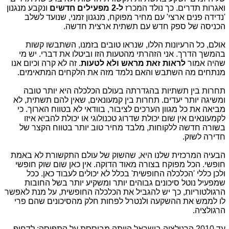
ואגרות תדרים. כך נולד המכרז
ל-2 מפעילים חדשים
ונקבע מנגנון
'נדידה פנים ארצי' עם מחיר מפוקח, מנגנון זמני, שנועד לשלב
הכניסה של ספק חדש עם תשתית ארצית חדשה.
אולם, כל הרעיונות הללו, שנראו טובים בזמנו, השתבשו קשות
בהמשך הדרך. אני הזהרתי מהטעות הזו וביטלו את דברי. יש מי
שהיה אמור
לראות זאת מראש ולא לטעות
. זה לא קרה וכיום אנו
מנתחים מה השתבש והאם נלמד מזה את הלקחים המתאימים.
תחרות בין תשתיות בהגדרתה בעולם הכלכלה היא יותר טובה
ומשיגה יותר יעדים. תחרות בין קמעונאים, שאין להם תשתית, לא
מביאה את כל מגוון הערכים לציבור, בוודאי לא בטווח הארוך. כי
לקמעונאים אין שום יכולת שדרוג טכנולוגי או יכולת להביא איזו
בשורה חדשה ללקוחות, מלבד מחיר טוב יותר בטווח הקצר של
חדירה לשוק.
הבעיה המרכזית שלנו היא, שהשוק של עולם התקשורת לא באמת
חופשי. הכל מפוקח בצורה מאוד הדוקה. אין כאן שום שוק חופשי
ולכן כללי 'הכלכלה החופשית' בכלל לא יכולים לעבוד כאן. ככל
שמפעיל נוטל סיכונים גבוהים יותר ומשקיע יותר בשל החובות
הרגולטוריות, כך יש להגביל את הכלכלה החופשית, על מנת לאפשר
לו לממש את ההשקעה ולנטרל לפחות חלק מהסיכונים שהם פרי
הרגולציה.
עד 2010 הרגולציה בישראל הייתה מבוססת על התפיסה: לדחוף