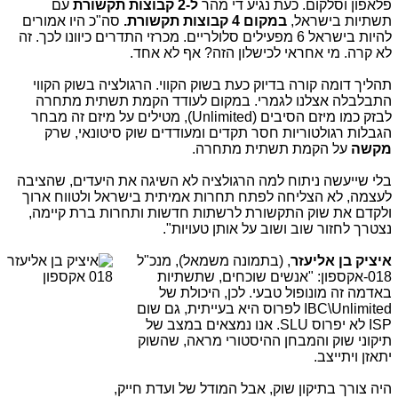
פלאפון וסלקום. כעת נגיע די מהר
ל-2 קבוצות תקשורת
עם
תשתיות בישראל,
במקום 4 קבוצות תקשורת.
סה"כ היו אמורים
להיות בישראל 6 מפעילים סלולריים. מכרזי התדרים כיוונו לכך. זה
לא קרה. מי אחראי לכישלון הזה? אף לא אחד.
תהליך דומה קורה בדיוק כעת בשוק הקווי. הרגולציה בשוק הקווי
התבלבלה אצלנו לגמרי. במקום לעודד הקמת תשתית מתחרה
לבזק כמו מיזם הסיבים (Unlimited), מטילים על מיזם זה מבחר
הגבלות רגולטוריות חסר תקדים ומעודדים שוק סיטונאי, שרק
מקשה
על הקמת תשתית מתחרה.
בלי שייעשה ניתוח למה הרגולציה לא השיגה את היעדים, שהציבה
לעצמה, לא הצליחה לפתח תחרות אמיתית בישראל ולטווח ארוך
ולקדם את שוק התקשורת לרשתות חדשות ותחרות ברת קיימה,
נצטרך לחזור שוב ושוב על אותן טעויות".
איציק ב
ן אליעזר
, (בתמונה משמאל), מנכ"ל
018-אקספון: "אנשים שוכחים, שתשתיות
באדמה זה מונופול טבעי. לכן, היכולת של
IBC\Unlimited לפרוס היא בעייתית, גם שום
ISP לא יפרוס SLU. אנו נמצאים במצב של
תיקוני שוק והמבחן ההיסטורי מראה, שהשוק
יתאזן ויתייצב.
היה צורך בתיקון שוק, אבל המודל של ועדת חייק,