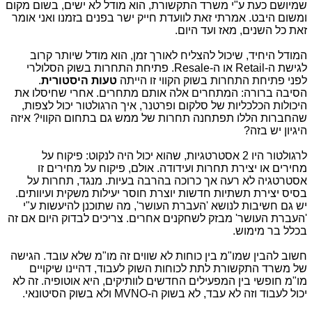
שמיושם כעת ע"י משרד התקשורת, הוא מודל לא ישים, בשום מקום
ומשום היבט. אמרתי זאת לוועדת חייק ישר בפנים בזמנו ואני אומר
זאת כל השנים, מאז ועד היום.
המודל היחיד, שיכול להצליח לאורך זמן, הוא מודל שיותר קרוב
לגישת ה-Retail או ה-Resale. פתיחת התחרות בשוק הסלולרי
לפני פתיחת התחרות בשוק הקווי זו הייתה
טעות היסטורית
.
הסיבה ברורה: המתחרים אלה אותם מתחרים. אחרי שחיסלו את
היכולות הכלכליות של סלקום ופרטנר, איך הרגולטור יכול לצפות,
שהחברות הללו תפתחנה תחרות של ממש גם בתחום הקווי? איזה
היגיון יש בזה?
לרגולטור היו 2 אסטרטגיות, שהוא יכול היה לנקוט: פיקוח על
מחירים או יצירת תחרות ועידודה. אולם, פיקוח על מחירים זו
אסטרטגיה לא רעה אך כרוכה בהרבה בעיות. מנגד, תחרות על
בסיס יצירת תשתיות חדשות יוצרת חוסר יעילות משקית ועיוותים.
יש גם חשיבות לנושא 'העברת העושר', מה שתוכנן להיעשות ע"י
'העברת העושר' מבזק לשחקנים אחרים. צריכים לבדוק היום אם זה
בכלל בר מימוש.
חשוב להבין שמו"מ בין כוחות לא שווים זה מו"מ שלא עובד. הגישה
של משרד התקשורת לתת לכוחות השוק לעבוד, דהיינו שיקויים
מו"מ חופשי בין המפעילים החדשים לוותיקים, היא אוטופיה. זה לא
יכול לעבוד וזה לא עבד, לא בשוק ה-MVNO ולא בשוק הסיטונאי.