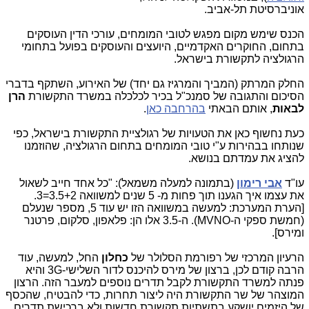
אוניברסיטת תל-אביב.
הכנס שימש מקום מפגש לטובי המומחים, עורכי הדין העוסקים
בתחום, החוקרים האקדמיים, היועצים והעוסקים בפועל בתחומי
הרגולציה לתקשורת בישראל.
החלק המרתק (המביך והמרגיז גם יחד) של האירוע, השתקף בדברי
הסיכום והתגובה של סמנכ"ל בכיר לכלכלה במשרד התקשורת
הרן
לבאות
, אותם הבאתי
בהרחבה כאן
.
כעת נחשוף כאן את הטעויות של רגולציית התקשורת בישראל, כפי
שנותחו בבהירות ע"י טובי המומחים בתחום הרגולציה, שהוזמנו
להציג את עמדתם בנושא.
עו"ד
אבי רימון
(בתמונה למעלה משמאל): "כל אחד חייב לשאול
את עצמו איך הגענו תוך פחות מ- 5 שנים למשוואה 3.5+2=3.
[הערת המערכת: למעשה במשוואה הזו יש עוד 5, מספר שנעלם
(חמשת ספקי ה-MVNO). ה-3.5 אלו הן: פלאפון, סלקום, פרטנר
ומירס].
הרעיון המרכזי של רפורמת הסלולר של
כחלון
החל, למעשה, עוד
הרבה קודם לכן, ברצון של מירס להיכנס לדור השלישי-3G והיא
פנתה למשרד התקשורת לקבל תדרים נוספים למעבר הזה. הרצון
המוצהר של שר התקשורת היה ליצור תחרות, כדי להבטיח, שהכסף
של היזמים יושקע בתשתיות תקשורת חדשות ולא ברכישת תדרים