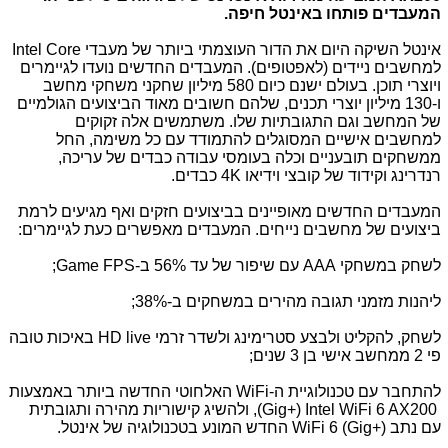
המעבדים פותחו באינטל חיפה.
אינטל השיקה היום את הדור העוצמתי ביותר של מעבדי
Intel Core
למחשבים ניידים (לאפטופים). המעבדים החדשים נועדו לגיימרים
ויוצרי תוכן. בעולם ישנם כיום 580 מיליון שחקני משחקי מחשב
ו-130 מיליון יוצרי תכנים, שלהם חשובים מאוד הביצועים הגולמיים
של המחשב וגם התגובתיות שלו. משתמשים אלה זקוקים
למחשבים אישיים המסוגלים להתמודד עם כל משימה, החל
ממשחקים תובעניים וכלה בעומסי עבודה כבדים של עריכה,
רנדרינג וקידוד של קובצי וידיאו
K
4 כבדים.
המעבדים החדשים מאופיינים בביצועים חזקים ואף מגיעים לרמת
ביצועים של מחשבים נייחים. המעבדים מאפשרים כעת לגיימרים:
לשחק במשחקי
AAA
עם שיפור של עד 56% ב-
Game FPS
;
ליהנות מזמני תגובה מהירים במשחקים ב-38%
;
לשחק, להקליט ולבצע סטרימינג ולשדר זרמי
HD live
באיכות טובה
פי 2 ממחשב אישי בן 3 שנים
;
להתחבר עם טכנולוגיית ה-
WiFi
האלחוטי החדשה ביותר באמצעות
Intel WiFi 6 AX200
(Gig+)
, ולהשיג קישוריות מהירה ותגובתית
עם נתב
WiFi 6 (Gig+)
החדש המונע בטכנולוגיה של אינטל.