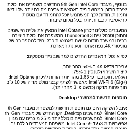
בנוסף , מעבדי
th Gen Intel Core
9 החדשים משפרים את יכולת
יצירת התוכן במחשב נייד באמצעות עריכה מהירה יותר של וידיאו
ותמונות. הודות לכך המשתמש יוכל להתמודד עם מטלות
קריאטיביות כבדות יותר בכל מקום שיבחר.
המעבדים כוללים זיכרון
Intel Optane
המאיץ את עליית היישומים
והתוכן וטכנולוגיית
Thunderbolt 3
המשפרת את יכולת היצירה
בבית ובמשרד הודות לגישה באמצעות כבל יחיד למספר רב של
מוניטורי
K
4, נפח אחסון וטעינת המערכת.
לפי אינטל, המעבדים החדשים למחשוב נייד מספקים:
עריכת וידיאו
4K
ב-54% מהר יותר
;
קיצור השיהוי (לטנסי) ב 75%
;
העלאת תוכן כבד פי 1.63 מהר יותר הודות לזיכרון
;Intel Optane
Intel Wi-Fi 6 (Gig+)
מאפשר לשתף קבצי מולטימדיה של 10 ג"ב
תוך פחות מדקה (כמעט פי 3 מהר יותר).
תוספות חדשות למחשבי
Desktop
אינטל השיקה היום גם תוספות חדשות למשפחת מעבדי
th Gen
Intel Core
9 למחשבים
Desktop
. הקו החדש של מעבדי
th Gen
Intel Core
9 למחשבים נייחים כולל יותר מ-25 מוצרים עם מגוון
אפשרויות מ-
i3
עד
Intel Core i9
. משפחת המעבדים כוללת גם
מעבדי פנטיום גולד וסלרון. היכולות החדשות כוללות: