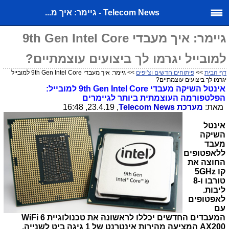
Telecom News - גיימר: איך מ...
גיימר: איך מעבדי 9th Gen Intel Core
למובייל יגרמו לך ביצועים עוצמתיים?
דף הבית
>>
פיתוחים חדשים וצ'יפים
>> גיימר: איך מעבדי 9th Gen Intel Core למובייל
יגרמו לך ביצועים עוצמתיים?
אינטל השיקה מעבדי
th Gen Intel Core
9 למובייל:
הפלטפורמה העוצמתית ביותר לגיימרים
מאת:
מערכת
Telecom News
, 23.4.19, 16:48
אינטל
השיקה
מעבד
ללאפטופים
החוצה את
קו
5GHz
טורבו ו-8
ליבות.
לאפטופים
עם
המעבדים החדשים יכללו לראשונה את טכנולוגיית
WiFi 6
AX200
המציעה מהירות אינטרנט של 1 גיגה ביט לשנייה.