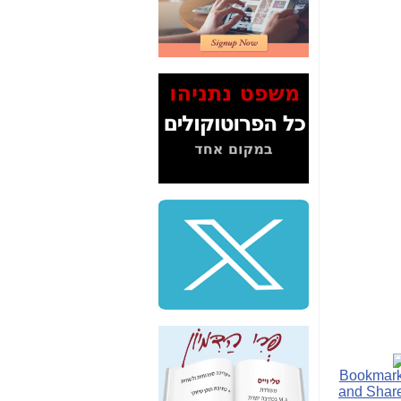
2" על תעלולי השר
משה כחלון -
כאן
המשך חשיפת הבלוף
ששמו "מהפיכת
הסלולר" ואיך מסרסים
את הנתונים לציבור -
כאן
סיכום ביקור בסיליקון
ואלי - למה 3 הגדולות
משקיעות ומפתחות
באותם תחומים -
כאן
שלמה פילבר (עד
לאחרונה מנכ"ל משרד
התקשורת) - עד
מדינה? הצחקתם
אותי! -
כאן
"יש אפליה בחקירה"?
חשיפה: למה השר
משה כחלון לא נחקר
עד היום? -
כאן