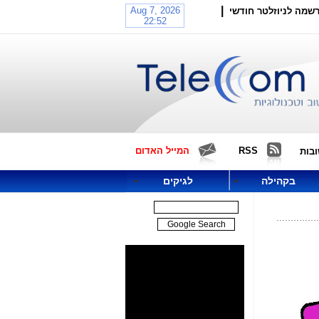
|
שמה לניוזלטר חודשי
RSS
המייל האדום
בות
בקהילה
לגיקים