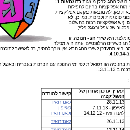
ים של החג. להלן מוצגות
כדוגמאות
11
ימות אפליקציות בחינם לתפילות
באות כאן. לא מובאות כאן גם אפליקציות
ני סופגניות ולביבות. כמו כן,
לא
ם
. (יש אפליקציות רבות בתשלום
טור של אפל ובגוגל פליי).
ומלצת היא
שירי חג - חנוכה
. זו
חג בשירים הרלוונטיים. עתה היא מכילה
מכן היא תתעדכן לשירי החג הבא. אין צורך להסיר, רק לאפשר לתוכנה
4..
בחנוכיה הווירטואלית לפי ימי החנוכה עם הברכות בעברית ובאנגלי
ב-13.11.13.
תאריך עדכון אחרון של
קישור להורדה
האפליקציה
28.11.13
לאנדרואיד
לאייפון - 7.11.13
לאייפון
לאנדרואיד- 14.12.12
ולאנדרואיד
26.11.13
לאנדרואיד
12.11.14
לאנדרואיד