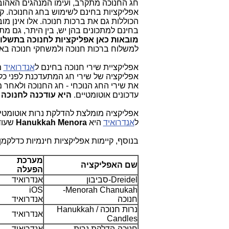
חג החנוכה מתקרב, ועימו המנהגים האהוב
אפליקציות בחינם לשימוש בחג החנוכה. קי
הכוללות גם את ברכות חנוכה. אלו אינן מו
בחינם למתכונים בהן יש, בין היתר, גם מתכו
מובאות כאן אפליקציות לחנוכה בתשלו
למשלוח ברכות חנוכה ולמשחקי חנוכה באפס
אפליקציית שירי חנוכה בחינם ל
אנדרואיד
מ
אפליקציה של שירי חג המתעדכנת לפני כל 
את שירי החג הנוכחי - חג החנוכה ולאחר 
עדכונים אוטומטיים.
היא עודכנה לחנוכה ב-10.14
אפליקציה מומלצת להדלקת נרות אוטומטית 
ל
אנדרואיד
היא
Hanukkah Menora
שעודכנה 
בנוסף, קיימות אפליקציות חינמיות כדלקמן:
מערכת
שם האפליקציה
הפעלה
Dreidel
-סביבון
אנדרואיד
iOS
-
Menorah Chanukah
חנוכה
אנדרואיד
נרות חנוכה / Hanukkah
אנדרואיד
Candles
חנוכה-הדלקת נרות
אנדרואיד