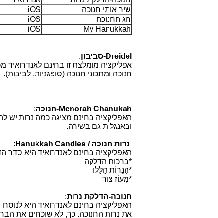
שיר אותי חנוכה
iOS
חג החנוכה
iOS
iOS
My Hanukkah
Dreidel
-סביבון
:
חנוכה ומתכוני חנוכה (סופגניות, לביבות).
Menorah Chanukah
-חנוכה
:
האפליקציה בחינם מציגה כמה נרות יש להדל
ובאנגלית גם בשירה
.
נרות חנוכה / Hanukkah Candles
:
האפליקציה בחינם לאנדרואיד היא סדר הד
*ברכות הדלקה
*
הַנֵּרוֹת הַלָּלוּ
*
מָעוֹז צוּר
חנוכה-הדלקת נרות
:
האפליקציה בחינם לאנדרואיד היא לנוסח ה
את נרות החנוכה. כך, לא שוכחים את הבר