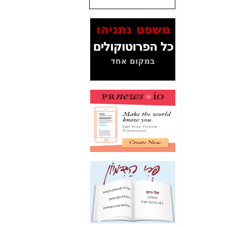
שנתנו לסלקום? -
כאן
המסמכים בנושא בזק-
Yes (תיק 4000)
מוכיחים "תפירת תיק"
לאיש הלא נכון! -
כאן
עובדות ומסמכים
המוסתרים מהציבור:
האם ביבי כשר
תקשורת עזר לקב'
בזק? -
כאן
מה מקור ה-Fake
News שהביא לתפירת
תיק לביבי והעלמת
החשודים הנכונים -
כאן
אחת הרגליים של "תיק
4000 התפור"
התמוטטה היום
בניצחון (כפול) של בזק
-
כאן
איך כתבות מפנקות