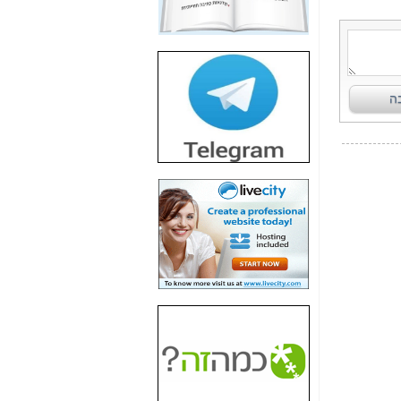
חשיפת חשד לשחיתות
הדומה לזו של "תיק
4000" אך בתחום
הסלולר -
כאן
חשיפת מה שלא
רוצים שתדעו בעניין
פריסת אנלימיטד
(בניחוח בלתי נסבל) -
כאן
חשיפה: איוב קרא
אישר לקבוצת סלקום
בדיוק מה שביבי אישר
ל-Yes ולבזק -
כאן
האם השר איוב קרא
היה צריך בכלל לחתום
על האישור, שנתן
לקבוצת סלקום? -
כאן
האם ביבי וקרא קבלו
בכלל תמורה עבור
ההטבות הרגולטוריות