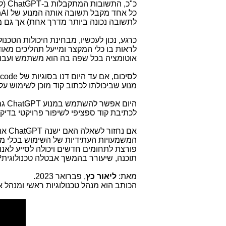
כ"כ, התשובות המתקבלות ב-
ChatGPT
(ל
כל אחד מקבל תשובה אותה המנוע של
AI
לתשובה נכונה ביותר מדרך אחת) אך גם 
כרגע, נכון לעכשיו, מבחינת היכולות הטכנולו
לראות בו כלי המקצר ומייעל תהליכים מא
אוטומציה בכל שפה בה הוא משתמש ועבור
לסיכום, אם עד היום דנו בסוגיות של
 code
מנוע שביכולתו לכתוב קוד מוכן לשימוש על 
היום אפשר להשתמש במנוע
ChatGPT
גם
לכתיבת קוד ספציפי לשיפור פרויקטי בדיקות
אם נחזור לשאלה האם ישנה
ChatGPT
את 
המשמעויות העתידיות של השימוש בכלי מפו
פורצת לתחומים חדשים ויכולה לסייע לאנו
תוכנה, שיעורר בהמשך אבטלה טכנולוגית? 
מאת:
ליאור כץ
, פברואר 2023.
הכותב הוא מנהל טכנולוגיות ראשי ומנהל 