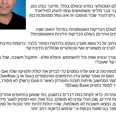
ם הטכנולוגי בפרט ובעולם בכלל. מדובר בצ'ט בוט,
ר צבר מיליוני משתמשים וצפוי להגיע למיליארד
 כעת בהחלט ניתן להגיד שכלי מהפכני זה אינו נופל ממהפכות כמו
ולעולם הבדיקות האוטומטיות בפרט? והאם ישנה
ים אחרים) בעולם הבדיקות הידניות והאוטומטיות?
תוב על כל נושא מעניין בעולם בלחיצת כפתור בלבד, כדוגמת כתיבת 
לצרכים מקצועיים ואף טכנולוגיים שכוללים כתיבת קוד.
ורך ובאיזו שפה וכלי להשתמש, והפלא ופלא - תתקבל תשובה, שכל 
 קוד שעובד!
פורמה וביצעו עליה טסטים כדי לבדוק את יכולת הלוגיקה שלה ואם 
. האם זה אומר שתם עידן החיפושים האינסופיים בגוגל או ב-
Overflow
מי המחשוב ופיתוח תוכנה וחומרה) כאשר ה-
Grid
(רשת) לא מסודר, 
ר למסד נתונים
Data) Base
)?
הצהרות, כדאי לקחת כמה דברים בחשבון. כפי שנטען בתחומים אחרים 
 נמצאו תשובות לא מושלמות, שהיו יכולות להיות יותר טובות על סמ
ר בגרסאות הבאות ע"י שימוש בדאטה רחב יותר.