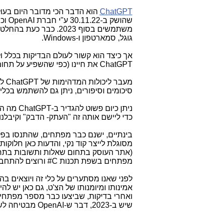
ChatGPT
הוא הדבר הכי מדובר היום בעול
שהושק ב-30.11.22 ע"י חברת
OpenAI
וכב
משתמשים בסוף 2023. כבר
גוגל, סמארטפון ו-
Windows
.
אך כיצד הוא קשור לעולם הבדיקות בכלל 
ChatGPT
את חיינו (כפי שהשפיע על תחומ
מעבר ליכולות המדהימות של
ChatGPT
לכ
סיכומים וסיפורים, ניתן גם להשתמש בכלי 
ניתן כיום פשוט להגדיר ב-
ChatGPT
מה הצ
כדי ליישם אותה זה "העתק- הדבק" וקיבלנו
בינתיים, ישנם כבר מפתחים, שהתנסו בפלט
מסוגלת לייצר קוד נקי, והדעות כאן חלוקות
(אתר העוסק בתחום שאלות ותשובות בתחו
מפתחים בשפת תכנות
C
# ורוצים להתחב
לפני שאנו מסתערים על כלי זה ויוצאים ב
ואחרי בדיקות, שביצעו כבר מספר מפתחים,
שיש ב-2023, דבר ש-
OpenAI
מבטיחה לשפ