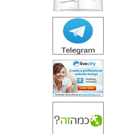
חשיפת חשד לשחיתות
הדומה לזו של "תיק
4000" אך בתחום
הסלולר -
כאן
חשיפת מה שלא
רוצים שתדעו בעניין
פריסת אנלימיטד
(בניחוח בלתי נסבל) -
כאן
חשיפה: איוב קרא
אישר לקבוצת סלקום
בדיוק מה שביבי אישר
ל-Yes ולבזק -
כאן
האם השר איוב קרא
היה צריך בכלל לחתום
על האישור, שנתן
לקבוצת סלקום? -
כאן
האם ביבי וקרא קבלו
בכלל תמורה עבור
ההטבות הרגולטוריות