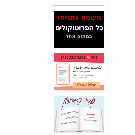
שנתנו לסלקום? -
כאן
המסמכים בנושא בזק-
Yes (תיק 4000)
מוכיחים "תפירת תיק"
לאיש הלא נכון! -
כאן
עובדות ומסמכים
המוסתרים מהציבור:
האם ביבי כשר
תקשורת עזר לקב'
בזק? -
כאן
מה מקור ה-Fake
News שהביא לתפירת
תיק לביבי והעלמת
החשודים הנכונים -
כאן
אחת הרגליים של "תיק
4000 התפור"
התמוטטה היום
בניצחון (כפול) של בזק
-
כאן
איך כתבות מפנקות