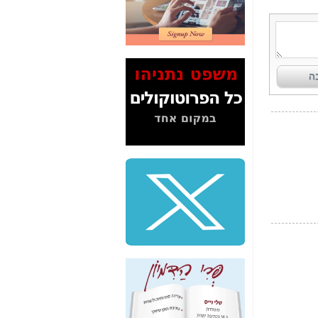
2" על תעלולי השר
משה כחלון -
כאן
המשך חשיפת הבלוף
ששמו "מהפיכת
הסלולר" ואיך מסרסים
את הנתונים לציבור -
כאן
סיכום ביקור בסיליקון
ואלי - למה 3 הגדולות
משקיעות ומפתחות
באותם תחומים -
כאן
שלמה פילבר (עד
לאחרונה מנכ"ל משרד
התקשורת) - עד
מדינה? הצחקתם
אותי! -
כאן
"יש אפליה בחקירה"?
חשיפה: למה השר
משה כחלון לא נחקר
עד היום? -
כאן