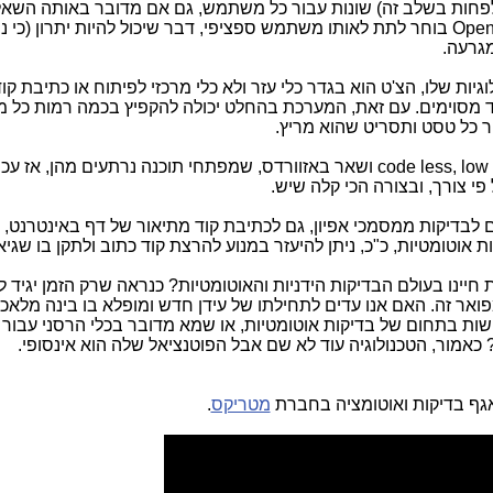
פחות בשלב זה) שונות עבור כל משתמש, גם אם מדובר באותה השאלה
Open
בוחר לתת לאותו משתמש ספציפי, דבר שיכול להיות יתרון (כי ני
מגרעה.
גיות שלו, הצ'ט הוא בגדר כלי עזר ולא כלי מרכזי לפיתוח או כתיבת קוד,
וד מסוימים. עם זאת, המערכת בהחלט יכולה להקפיץ בכמה רמות כל 
 כל טסט ותסריט שהוא מריץ.
code less, low
ושאר באזוורדס, שמפתחי תוכנה נרתעים מהן, אז עכש
פי צורך, ובצורה הכי קלה שיש.
 לבדיקות ממסמכי אפיון, גם לכתיבת קוד מתיאור של דף באינטרנט, 
 אוטומטיות, כ"כ, ניתן להיעזר במנוע להרצת קוד כתוב ולתקן בו שגיא
חיינו בעולם הבדיקות הידניות והאוטומטיות? כנראה שרק הזמן יגיד ל
אר זה. האם אנו עדים לתחילתו של עידן חדש ומופלא בו בינה מלאכו
שות בתחום של בדיקות אוטומטיות, או שמא מדובר בכלי הרסני עבור 
כאמור, הטכנולוגיה עוד לא שם אבל הפוטנציאל שלה הוא אינסופי.
אגף בדיקות ואוטומציה בחברת
מטריקס
.