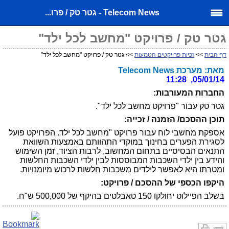
Telecom News - גטר טק / פרו...
גטר טק / פרויקט "מחשב לכל ילד"
דף הבית
>>
זכיות פרויקטים הטמעות
>> גטר טק / פרויקט "מחשב לכל ילד"
מאת: מערכת Telecom News
05/01/14, 11:28
החברות המעורבות:
גטר טק עבור "פרויקט מחשב לכל ילד".
תוכן ההסכם/ הזמנה / זכייה:
אספקת מחשבי לוח עבור פרויקט "מחשב לכל ילד.
הפרויקט פועל
לסגירת הפערים בחינוך במוקדי התהוותם באמצעות השוואת
התנאים הבסיסיים בתחום המחשוב, לרבות הציוד, זמן השימוש
והידע בין ילדי השכבות המבוססות לבין ילדי השכבות החלשות
ומטרתו היא לאפשר לילדים משכבות חלשות לרכוש מיומנויות.
היקפו הכספי של ההסכם / פרויקט:
בשלב הפיילוט יחולקו 150 טאבלטים בהיקף של 500,000 ש"ח.