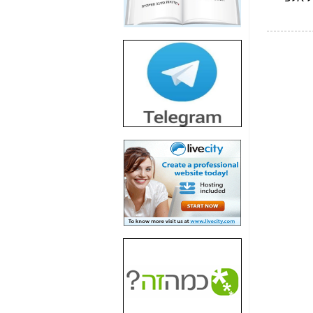
חשיפת חשד לשחיתות
הדומה לזו של "תיק
4000" אך בתחום
הסלולר -
כאן
חשיפת מה שלא
רוצים שתדעו בעניין
פריסת אנלימיטד
(בניחוח בלתי נסבל) -
כאן
חשיפה: איוב קרא
אישר לקבוצת סלקום
בדיוק מה שביבי אישר
ל-Yes ולבזק -
כאן
האם השר איוב קרא
היה צריך בכלל לחתום
על האישור, שנתן
לקבוצת סלקום? -
כאן
האם ביבי וקרא קבלו
בכלל תמורה עבור
ההטבות הרגולטוריות