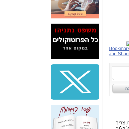
2" על תעלולי השר
משה כחלון -
כאן
המשך חשיפת הבלוף
ששמו "מהפיכת
הסלולר" ואיך מסרסים
את הנתונים לציבור -
כאן
סיכום ביקור בסיליקון
ואלי - למה 3 הגדולות
משקיעות ומפתחות
באותם תחומים -
כאן
שלמה פילבר (עד
לאחרונה מנכ"ל משרד
התקשורת) - עד
מדינה? הצחקתם
אותי! -
כאן
"יש אפליה בחקירה"?
חשיפה: למה השר
משה כחלון לא נחקר
עד היום? -
כאן