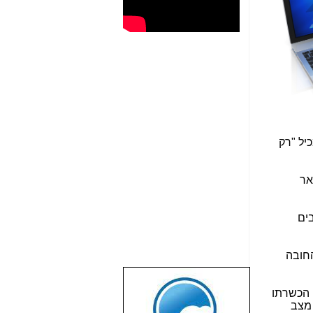
ם המכיל "רק
אר
ים
החובה
שבוע טוב לכל
, הכשרתו
הגולשים באשר
 מצב
הם!!!