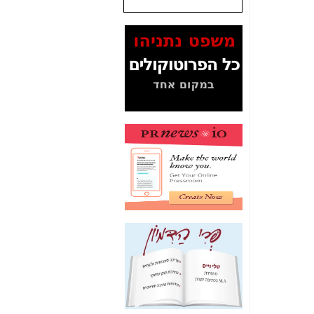
שנתנו לסלקום? -
כאן
המסמכים בנושא בזק-
Yes (תיק 4000)
מוכיחים "תפירת תיק"
לאיש הלא נכון! -
כאן
עובדות ומסמכים
המוסתרים מהציבור:
האם ביבי כשר
תקשורת עזר לקב'
בזק? -
כאן
מה מקור ה-Fake
News שהביא לתפירת
תיק לביבי והעלמת
החשודים הנכונים -
כאן
אחת הרגליים של "תיק
4000 התפור"
התמוטטה היום
בניצחון (כפול) של בזק
-
כאן
איך כתבות מפנקות