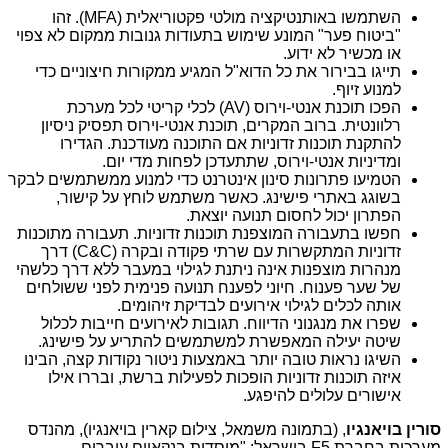
השתמשו באותנטיקציה מולטי פקטוריאלית
(MFA)
. זהו
"ביטוח פער" המונע שימוש בתעודות גנובות ממקום לא צפוי
או מכשיר לא ידוע.
תייגו בבירור את כל הדוא"ל המגיע ממקורות חיצוניים כדי
למנוע זיוף.
הפכו תוכנת אנטי-וירוס (
AV
) לכלי קריטי לכל מערכת
רלוונטית. ברוב המקרים, תוכנת אנטי-וירוס תפסיק ניסיון
להתקנת תוכנות זדוניות אם התוכנה מעודכנת. הגדירו
ומדיניות אנטי-וירוס, שתתעדכן לפחות מדי יום.
הטמיעו פתרונות סינון אינטרנט כדי למנוע ממשתמשים לבקר
בשוגג באתרי פישינג. כאשר משתמש לוחץ על קישור,
הפתרון יכול לחסום תנועה יוצאת.
חפשו בתעבורה המוצפנת תוכנות זדוניות. תעבורה מתוכנות
זדוניות המתקשרות עם שרתי פקודה ובקרה (
C&C
) דרך
מנהרות מוצפנות אינה ניתנת לגילוי במעבר ללא דרך כלשהי
של שער פענוח. חיוני לפענח תנועה פנימית לפני ששולחים
אותה לכלים לגילוי אירועים לבדיקת זיהומים.
שפרו את מנגנוני הדיווח. תגובות לאירועים חייבות לכלול
שיטה יעילה המאפשרת למשתמשים להתריע על פישינג.
השיגו נראות טובה יותר באמצעות ניטור נקודות קצה, הבינו
איזה תוכנות זדוניות הופכות לפעילות ברשת, ובררו אילו
אישורים עלולים להיפגע.
סורין בויאנגיו
, (בתמונה משמאל, צילום קארין בויאנגיו), מהנדס
מערכות בחברת
F5
בישראל: "מוסדות בנקאיים עוברים