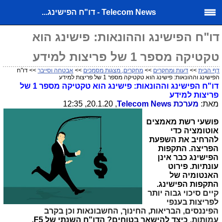
Telecom News - דו"ח הפישינג...
דו"ח הפישינג וההונאות: פישינג הוא
טקטיקה מספר 1 של פריצות למידע
דף הבית
>>
דעות ומחקרים
>>
מחקרים, מצגות מסמכים
>>
אבטחה וסייבר
>> דו"ח
הפישינג וההונאות: פישינג הוא טקטיקה מספר 1 של פריצות למידע
דו"ח הפישינג וההונאות: פישינג הוא טקטיקה מספר 1 של
פריצות למידע
מאת:
מערכת
Telecom News
, 20.1.20, 12:35
פושעי רשת מאמצים
אוטומציה כדי
להרחיב את השפעת
הפריצה. התקפות
הפישינג כבר אינן
עונתיות. פירוט
האנטומיה של
התקפות הפישינג.
קיים סיכוי גבוה יותר
לפריצות בענפי
הפיננסים, הבריאות, החינוך, החשבונאות וכן בקרב
עמותות.
כיצד להישאר בטוחים? הדו"ח השנתי של F5.