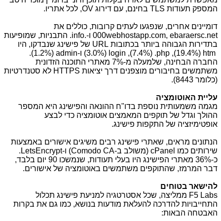
המספק תעודות
TLS
בחינם, עם דירוג
OV
, לכל אתריו.
דומיינים אחרים, שנפגעו לעתים קרובות, כוללים את
000webhostapp.com, ebaraersc.net
ו-.
info
. התבניות, שמופיעות
בתדירות הגבוהה ביותר בכתובות
URL
של פישינג שנבדקו, היו
htm
(19.4%)
,
.php
(7.4%),
login
(3.0%) ו-
admin
(1.2%
(
.
החברה הבחינה, שלמעלה מ-7% מאתרי התוכנה הזדונית
משתמשים בחיבורים מוצפנים דרך יציאות
HTTPS
לא סטנדרטיות
(כלומר 8443).
עליית האוטומציה
מגמה משמעותית נוספת בדו"ח ההונאה והפישינג היא המספר
ההולך וגדל של תוקפים המאמצים אוטומציה כדי לבצע
אופטימיזציה של התקפות פישינג.
הנתונים מראים, שאתרי פישינג רבים משיגים אישורים באמצעות
שירותים כמו
cPanel
(משולב ב-
Comodo CA
) ו-
LetsEncrypt
.
כ-
36%
מאתרי הפישינג היו בעלי תעודות, שנמשכו 90 יום בלבד,
דבר המרמז, שהתוקפים משתמשים באוטומציה של אישורים.
להישאר בטוחים
F5 Labs
ממליצה, שכל אסטרטגיה למניעת פישינג תכלול
התחייבויות להדרכה להעלאת מודעות בנושא, כמו גם את בקרות
האבטחה הבאות: