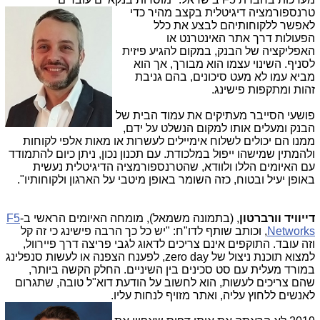
טרנספורמציה דיגיטלית בקצב
מהיר כדי
לאפשר ללקוחותיהם לבצע את כלל
הפעולות דרך אתר האינטרנט או
האפליקציה של הבנק, במקום להגיע פיזית
לסניף. השינוי עצמו הוא מבורך, אך הוא
מביא עמו לא מעט סיכונים, בהם גניבת
זהות ומתקפות פישינג.
פושעי הסייבר מעתיקים את עמוד הבית של
הבנק ומעלים אותו למקום הנשלט על ידם,
ממנו הם יכולים לשלוח אימיילים לעשרות או מאות אלפי לקוחות
ולהמתין שמישהו ייפול במלכודת. עם תכנון נכון, ניתן כיום להתמודד
עם האיומים הללו ולוודא, שהטרנספורמציה הדיגיטלית נעשית
באופן יעיל ובטוח, כזה השומר באופן מיטבי על הארגון ולקוחותיו".
דייוויד וורברטון
, (בתמונה משמאל), מומחה האיומים הראשי ב-
F5
Networks
, וכותב שותף לדו"ח: "יש כל כך הרבה פישינג כי זה קל
וזה עובד. התוקפים אינם צריכים לדאוג לגבי פריצה דרך פיירוול,
למצוא תוכנת ניצול של
zero day
, לפענח הצפנה או לעשות סנפלינג
במורד מעלית עם סט סכינים בין השיניים. החלק הקשה ביותר,
שהם צריכים לעשות, הוא לחשוב על הודעת דוא"ל טובה, שתגרום
לאנשים ללחוץ עליה, ואתר מזויף לנחות עליו.