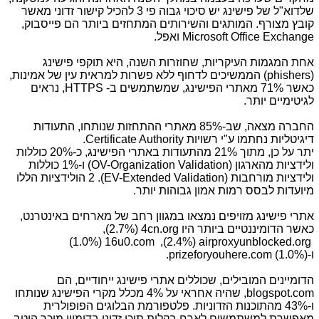
שלדוא"ל של פישינג יש סיכוי גבוה פי 3 להכיל קישור זדוני מאשר
קובץ מצורף. המותגים והשירותים המתחזים ביותר הם פייסבוק,
Microsoft Office Exchange
ואפל.
אחת המגמות העיקריות, שחוזרות השנה, היא תוקפי פישינג
(
phishers
) הממשיכים לדחוף ללא פשרות למראית עין של אמינות,
כאשר 71% מאתרי הפישינג, שמשתמשים ב-
HTTPS
, נראים
לגיטימיים יותר.
החברה מצאה, שב-85% מאתרי ההתחזות שנותחו, התעודות
דיגיטליות נחתמו ע"י רשויות
Certificate Authority
.
יתר על כן, מתוך 21% מהתעודות באתרי הפישינג, כ-20% כוללות
ולידציות מהארגון (
OV-Organization Validation
) ו-1% כוללות
ולידציות מורחבות (
EV-Extended Validation
). 2 הולידציות הללו
מיועדות לבסס רמות אמון גבוהות יותר.
אתרי פישינג מזויפים נמצאו במגוון רחב של מארחים באינטרנט,
כאשר הדומיננטיים ביותר היו
4cn.org
(2.7%)
,
(1.0%)
16u0.com
,
(2.4%)
airproxyunblocked.org
ו-
prizeforyouhere.com (1.0%)
.
הדומיינים המובילים, שכוללים אתרי פישינג ייחודיים, הם
blogspot.com
, שהיה אחראי על 4% מכלל מקרי הפישינג שנותחו
ו-43% מהתוכנות הזדוניות. פלטפורמת הבלוגים הפופולרית
מאפשרת למשתמשים לארח בקלות תוכן זדוני בדומיין מוכר היטב