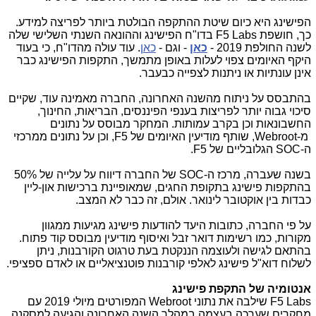
הפישינג היא כיום שיטת ההתקפה הבולטת ביותר לפריצה למידע.
כך, חושפת
F5 Labs
בדו"ח הפישינג וההונאה השנתי השלישי שלה
לשנה החולפת 2019 -
כאן
- וגם -
כאן
. עוד עולה מהדו"ח, כי בעוד
היקף האיומים צפוי לעלות באופן מתמשך, התקפות הפישינג כבר
אינן עונתיות או ניתנות לצפייה כבעבר.
בהתבסס על ניתוח מהשנה האחרונה, החברה מאמינה עוד, שקיים
סיכוי גבוה יותר לפריצות בענפי הפיננסים, הבריאות, החינוך,
החשבונאות וכן בקרב עמותות. המחקר מבוסס על נתונים
מ-
Webroot
, שותף מודיעין האיומים של
F5
, וכן על נתונים ממרכזי
ה-
SOC
הגלובליים של
F5
.
בשנה שעברה, מרכז ה-
SOC
של החברה דיווח על עלייה של 50%
בהתקפות פישינג בתקופת החגים, שמאופיינת ברכישות און-ליין
כבדות בין אוקטובר לינואר. אולם, זה כבר לא המצב.
על פי החברה, כתובות היעד להודעות פישינג מגיעות ממגוון
מקורות, כמו רשימות דואר זבל ואיסוף מודיעין מבוסס קוד פתוח.
בהתאם לגישה ולעוצמה הננקטת בעת טרגוט הקורבנות, ניתן
לשלוח דוא"ל פישינג לאלפי קורבנות פוטנציאליים או לאדם ספציפי.
אנטומיה של התקפת פישינג
F5 Labs
שילבה את נתוני
Webroot
המפורטים מיולי 2019 עם
מחקרים שערכה בעצמה במהלך השנה האחרונה והגיעה למסקנה,