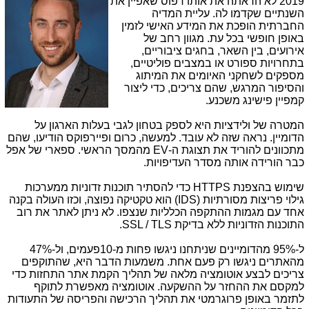
2019 לא הראתה את אותו דפוס שאפיין את
השנתיים שקדמו לה. עליית המדיה
החברתית הופכת את המידע האישי לזמין
באופן חופשי בכל עת. מגוון רחב של
אירועים, בין השאר, בחגים ציבוריים,
בתחרויות ספורט או במצבים פוליטיים,
מספקים לשחקני האיומים את המיתוג
והסיפור המרגש, שהם צריכים, כדי ליצור
קמפיין פישינג משכנע.
המטרה של ולידציות היא לספק בטחון לגבי בעלות הארגון על
הדומיין. נראה שזה לא עובד. למעשה, כרום ופיירפוקס הודיעו, שהם
מתכוונים להוריד את תצוגת ה-
EV
מהמסך הראשי. ספארי של אפל
כבר הורידה אותה מסדר העדיפויות.
שימוש בהצפנת
HTTPS
כדי להסתיר תוכנות זדוניות ממערכות
גילוי פריצות מסורתיות (
IDS
) הוא טקטיקה נפוצה, וכזו העולה בקנה
אחד עם מגמות ההתקפה הכלליות שנצפו. לא ניתן לאתר את רוב
התוכנות הזדוניות ללא בדיקת
SSL / TLS
.
ל-95% מהדומיינים שניתחנו ניגשו פחות מ-10פעמים, ול-47%
מהאתרים ניגשו רק פעם אחת. משמעות הדבר היא, שהתוקפים
צריכים לבצע אוטומציה מלאה של תהליך הקמת אתר התחזות כדי
למקסם את ההחזר על ההשקעה. אוטומציה מאפשרת לתוקף
לתזמר באופן פרוגרמטי את תהליך הרכישה והפריסה של התעודות