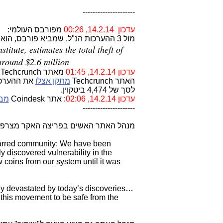
---------------------
עדכון 14.2.14, 00:26
מפורבס העולמי:
מול 3 ההערכות הנ"ל, שמביא פורבס, הוא מביא כעדכון גם הערכה לסכום נמוך יותר כדלקמן:
itute, estimates the total theft of
around $2.6 million
עדכון 14.2.14, 01:45
מאתר Techcrunch:
האתר Techcrunch
מתקן אצלו
לסך של 4,474 ביטקוין.
עדכון 14.2.14, 02:06
: אתר Coindesk
מב
---------------------
מנהל האתר האשים בפריצה האקר מצרפת ו-2 האקרים מאוסטרליה וגם הודיע, בית היתר, בזו
s scarred community: We have been
ly discovered vulnerability in the
 coins from our system until it was
ly devastated by today’s discoveries…
t this movement to be safe from the