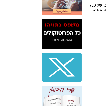
2" על תעלולי השר
: לאחר פתיחה מחודשת של אפשרויות משיכה הגיע הביטקוין ב-Bitstamp לשער מרבי של 713
משה כחלון -
כאן
קסימום של 499 דולרים, אך המצב שם עדין
המשך חשיפת הבלוף
ששמו "מהפיכת
הסלולר" ואיך מסרסים
את הנתונים לציבור -
כאן
סיכום ביקור בסיליקון
ואלי - למה 3 הגדולות
משקיעות ומפתחות
באותם תחומים -
כאן
שלמה פילבר (עד
לאחרונה מנכ"ל משרד
התקשורת) - עד
מדינה? הצחקתם
אותי! -
כאן
"יש אפליה בחקירה"?
חשיפה: למה השר
משה כחלון לא נחקר
עד היום? -
כאן