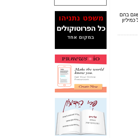
שנתנו לסלקום? -
כאן
המסמכים בנושא בזק-
Yes (תיק 4000)
מוכיחים "תפירת תיק"
לאיש הלא נכון! -
כאן
עובדות ומסמכים
המוסתרים מהציבור:
האם ביבי כשר
תקשורת עזר לקב'
בזק? -
כאן
מה מקור ה-Fake
News שהביא לתפירת
תיק לביבי והעלמת
החשודים הנכונים -
כאן
אחת הרגליים של "תיק
4000 התפור"
התמוטטה היום
בניצחון (כפול) של בזק
-
כאן
איך כתבות מפנקות