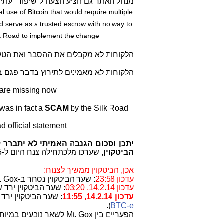
מנהל האתר גם הציע הצעה ל"שיפור" עתידי 
al use of Bitcoin that would require multiple
ld serve as a trusted escrow with no way to
lk Road to implement the change
הלקוחות לא מקבלים את ההסבר ואת הטלת 
הלקוחות לא מאמינים לתירוץ בדבר פגם בפ
 are missing now
was in fact a
SCAM
by the Silk Road
Update
d official statement
יתכן וסכום הגנבה האמיתי לא יתברר 
הביטקוין,
שערכו מלכתחילה צנח היום ל-465 דולרים בשעה 22:13 בבורסת
אכן, הביטקוין ממשיך לצנוח:
עדכון 23:58
: שער הביטקוין נסחר ב-Mt. Gox ב-457 דולרים..
עדכון 14.2.14, 03:20
: שער הביטקוין ירד שם ל-420 
עדכון 14.2.14, 11:55
: שער הביטקוין ירד שם ל-302 דולרים. (יריד
).
BTC-e
הפעריים בין Mt. Gox לשאר נובעים במיוחד מחשש לבעיות נזילות ב-Mt. Gox.