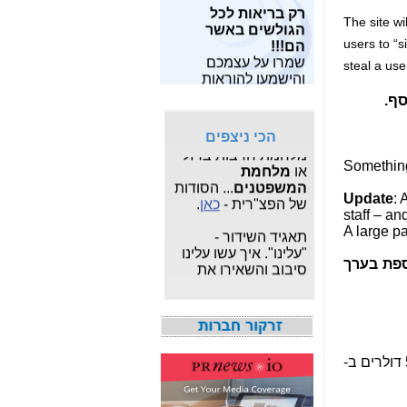
רק בריאות לכל
מאות מחקרים
שלו?-
כאן
הגולשים באשר
The site wi
מצויים
כאן
.
הם!!!
users to “s
פרשת "
המרגל
שמרו על עצמכם
מחפש תוכנות
הסודי
": עדכונים
steal a us
והישמעו להוראות
חופשיות? תוכל
שוטפים על פרשת
פיקוד העורף!!
למצוא
משחקים
,
תוכנות
הריגול המצויה תחת
ף.
לפרטיים
ו
תוכנות
צא"פ -
כאן
.
לעסקים
,
תוכנות
הכי ניצפים
לצילום ותמונות
, הכל
מלחמת חרבות ברזל
בחינם.
או
מלחמת
Something
המשפטנים
... הסודות
מעוניין לבנות ולתפעל
של הפצ"רית -
כאן
.
: 
אתר אישי או עסקי
staff – an
מקצועי?
לחץ כאן
.
תאגיד השידור -
A large pa
"עלינו". איך עשו עלינו
סיבוב והשאירו את
ספת בערך
אגרת הטלוויזיה -
כאן
איך אני יודע כמה
מגהרץ יש בחיבור
LTE? מי ספק הסלולר
המהיר בישראל? -
כאן
חשיפת מה שאילנה
דיין לא פרסמה ב"ערוץ