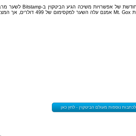
דולרים, וב-BTC-e ל-689 דולרים. בבורסת Mt. Gox אמנם עלה השער למ
לכתבות נוספות מעולם הביטקוין - לחץ כאן