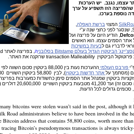
 עצמו, נגנב. יש הערכות
 שהפריצה הזו תשפיע על ערך
דה נוספת בערכו.
SilkRo
המצוי
ברשת האפלה
,
, שנסגר לפני כחצי שנה ע"י
Defco
, הודיע היום על פריצה ועל
תר הסמים עצמו. הוא האשים
אי לדבריו גם ל
בעיות במשיכות
'יינג' הביטקוין הגדול בעולם
Bitstamp
בסלובני
ה
, בפ
transaction Malleability
שרוקנה את האתר.
"י
פורבס העולמי
ההערכות נעות בין 88,000 ביטקוי
ן
סכום השווה לפי 
אתר חדשות ביטקוין
), לבין
רנזקציות ביטקוין שמנהל אתר הסמים סימן כחשודות כמעורבות בפריצה
והמובילות לכתובת ביטקוין בודדת המכילה סכום זה) ועד 41,200 מטבעות בי
כומים גדולים לכל הדעות.
many bitcoins were stolen wasn’t said in the post, although it l
Silk Road administrators believe to have been involved in the h
le Bitcoin address that contains 58,800 coins, worth more than
t tracing Bitcoin’s pseudonymous transactions is always trick