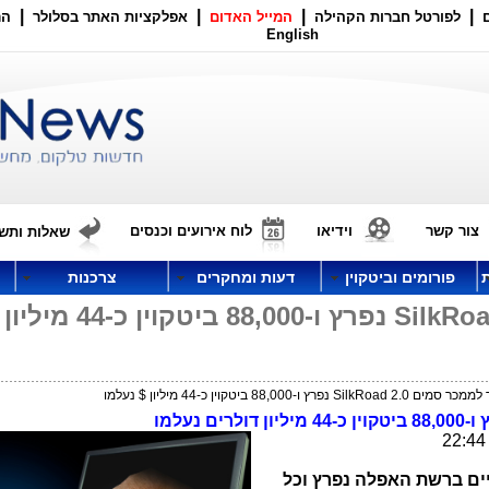
|
|
|
|
לפורטל חברות הקהילה
המייל האדום
אפלקציות האתר בסלולר
הר
English
צור קשר
וידיאו
לוח אירועים וכנסים
שאלות ותשו
פורומים וביטקוין
דעות ומחקרים
צרכנות
האתר לממכר סמים SilkRoad 2.0 נפרץ ו-88,000 ביטקוין כ
Si נפרץ ו-88,000 ביטקוין כ-44 מיליון $ נעלמו
מיליון דולרים נעלמו
ים ברשת האפלה נפרץ וכל