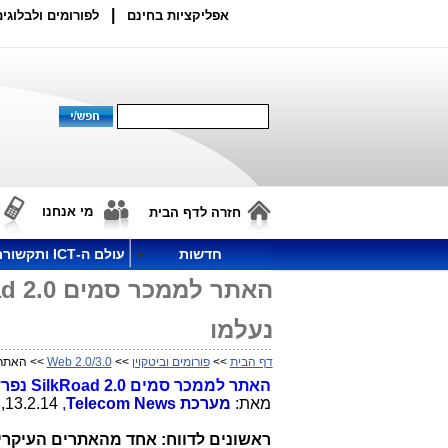
|
אפליקציות בחינם
לפורומים ולבלוגים
מי אנחנו
חזרה לדף הבית
חדשות
עולם ה-ICT ותקשורת
נעלמו
דף הבית
>>
פורומים וביטקוין
>>
Web 2.0/3.0
>> האתר לממכר סמים lkRoad 2.0
האתר לממכר סמים
SilkRoad 2.0
נפרץ ו-88,000 ביטקוין כ-44 
מאת:
מערכת
Telecom News
,
13.2.14, 22:44
ראשונים לדווח: אחד מהאתרים העיקרי