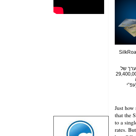
ריצה לאתר SilkRoad
ערך של
 58,800 ביטקוין השוויים 29,400,000
טקוין השוויים 20,600,000 דולרים (עפ"י
Just how 
that the 
to a sing
שבוע טוב לכל
rates. Bu
הגולשים באשר