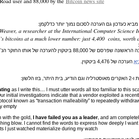
 Road user and 88,000 by the
Bitcoin news site
Weaver, a researcher at the International Computer Science Inst
’s bitcoins at a much lower number: just 4,400 coins, worth 
את ההערכה הראשונה שפרסם של 88,000 ביטקוין להערכה של אותו הח
יא
הערכה של 4,476 ביטקוין.
 הלשון:
ating
as I write this… I must utter words all too familiar to thi
r initial investigations indicate that a vendor exploited a recent
otocol known as “transaction malleability” to repeatedly withdraw
y empty
un with the gold,
I have failed you as a leader
, and am complete
ushing blow. I cannot find the words to express how deeply I wan
ts I just watched materialize during my watch