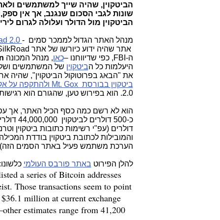
הביטקוין, שהיה שייך למשתמשים ולאתר
שונות לגבי הסכום שנגנב, אך אין ספק,
הביטקוין מול הדולר ועלולה לגרום לירי
מנהל האתר הגדול לממכר סמים -
ad 2.0
אתר שהיה ידוע כיורשו של אתר
SilkRoad
ה-
FBI
, כפי שדיווחנו –
כאן
, מנהל המכונה
n
היעלמות כל ה
ביטקוין
של המשתמשים ושל א
את "הבאג בפרוטוקול הביטקוין", שהיה אחר
ביטקוין בבורסת
Mt. Gox
ולהתקפה על אקסצ
2.0. הוא בפירוש טען, שהגורם הוא רגישות פרוטוקול הביטקוין
הוא לא רשם כמה כסף הכיל האתר, אך עפ
כ-500 דולרים לביטקוין 44,000,000 דולרים (מסתמך על
דולרים (עפ"י רשימות כתובות ביטקוין וט
הערכת משתמש פעיל באתר הסמים הזה), ס
להלן הפירוט
באתר פורבס העולמי
כלשונו:
isted a series of Bitcoin addresses
eist. Those transactions seem to point
 $36.1 million at current exchange
y–other estimates range from 41,200