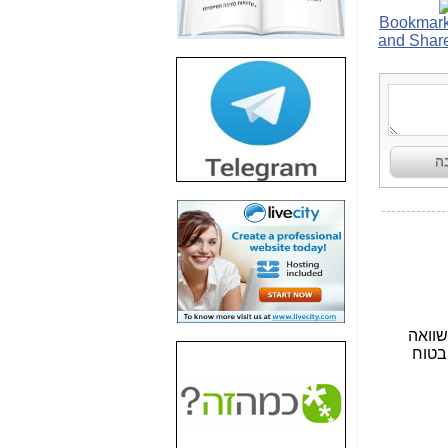
חשיפת חשד לשחיתות
הדומה לזו של "תיק
4000" אך בתחום
הסלולר -
כאן
חשיפת מה שלא
רוצים שתדעו בעניין
פריסת אנלימיטד
(בניחוח בלתי נסבל) -
כאן
חשיפה: איוב קרא
אישר לקבוצת סלקום
בדיוק מה שביבי אישר
ל-Yes ולבזק -
כאן
האם השר איוב קרא
היה צריך בכלל לחתום
על האישור, שנתן
לקבוצת סלקום? -
כאן
האם ביבי וקרא קבלו
בכלל תמורה עבור
ההטבות הרגולטוריות