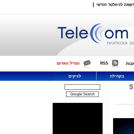
|
שמה לניוזלטר חודשי
RSS
המייל האדום
בות
בקהילה
לגיקים
-44 מיליון $