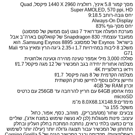
מסך קמור 5.8 אינץ', רזולציה 2960
X
1440 פיקסל, Quad
Super AMOLED, 570 ppi,
HD
יחס גובה-רוחב 9:18.5
Always-On Display
יחס מסך-גוף 83%
מערכת הפעלה אנדרואיד 7 נוגט (עם ממשק של סמסונג)
מ
מעבד עוצמתי:
Snapdragon 830
של קוואלקום בארה"ב אבל
בישראל
Exynos
של סמסונג: Samsung Exynos 8895. הוא
משלב 8 ליבות במהירויות 1.7 ו-2.35 ג'יגה-הרץ ומאיץ גרפי Mali
G71
סוללה 3,000 מילי אמפר טעינה מהירה וטעינה אלחוטית
מצלמה אחורית יחידה בגב המכשיר של 12 מגה פיקסל
f/1.7
וידאו ברזולוציית 4K
מצלמה הקדמית של 8 מגה פיקסל
f/1.7
וחיישן צילום נוסף לחיישן סורק הקשתית
זכרון
RAM
של
4GB
נפח אחסון
64GB
עם חריץ להרחבה עד 256GB עם כרטיס
microSD
מימדים:8.0X68.1X148.9 מ"מ
משקל: 155 גר'
צבעים: שחור (מט/מבריק), מוזהב, כסף, אפור, כחול
עיצוב: פינות מעוגלות (לכן לא נעשה שימוש במונח אדג'), שוליים
צרים כמעט בלתי נראים, נחתכה המתכת בחלק העליון ובחלק
התחתון של המכשיר עבור תצוגה גדולה יותר (יעילה יותר לשימוש
באפליקציות). מקדימה ובגב המכשיר הגנה של 5
Corning Gorilla