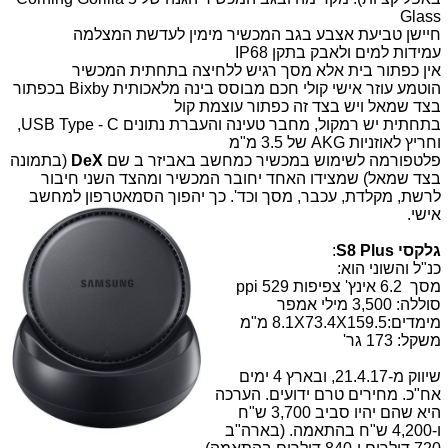
Glass
חיישן טביעת אצבע בגב המכשיר מימין לעדשת המצלמה
עמידות למים ולאבק בתקן IP68
אין כפתור בית אלא מסך רגיש ללחיצה בתחתית המכשיר
הוטמע
עוזר אישי קולי חכם מבוסס בינה מלאכותית
Bixby בכפתור
בצד שמאל ויש בצד זה כפתור עוצמת קול
בתחתית יש רמקול, מחבר טעינה והעברת נתונים USB Type - C,
וחריץ לאוזניות AKG של 3.5 מ"מ
פלטפורמה לשימוש במכשיר כמחשב באביזר ב שם
DeX
(בתמונה
בצד שמאל) שמצידו האחד יחובר המכשיר ומהצד השני חיבור
לרשת, מקלדת, עכבר, מסך וכד'. כך יהפוך הסמאטרפון למחשב
אישי.
גלקסי S8 Plus
:
כנ"ל והשוני הוא:
מסך 6.2 אינץ' צפיפות 529 ppi
סוללה: 3,500 מילי אמפר
מימדים:8.1X73.4X159.5 מ"מ
משקל: 173 גר'
שיווק מ-21.4.17, ובארץ 4 ימים
אח"כ. מחירים טרם ידועים. הערכה
היא שהם יהיו סביב 3,700 ש"ח
ו-4,200 ש"ח בהתאמה. (בארה"ב