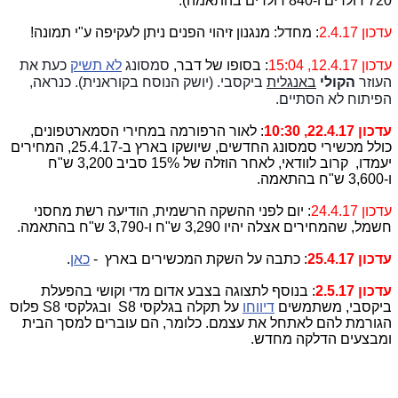
720 דולרים ו-840 דולרים בהתאמה).
עדכון 2.4.17
: מחדל: מנגנון זיהוי הפנים ניתן לעקיפה ע"י תמונה!
עדכון 12.4.17, 15:04
: בסופו של דבר,
סמסונג
לא תשיק
כעת את
העוזר
הקולי
באנגלית
ביקסבי. (יושק הנוסח בקוראנית). כנראה,
הפיתוח לא הסתיים.
עדכון 22.4.17, 10:30
: לאור הרפורמה במחירי הסמארטפונים,
כולל מכשירי סמסונג החדשים, שיושקו בארץ ב-25.4.17, המחירים
יעמדו, קרוב לוודאי, לאחר הוזלה של 15% סביב 3,200 ש"ח
ו-3,600 ש"ח בהתאמה.
עדכון 24.4.17
: יום לפני ההשקה הרשמית, הודיעה רשת מחסני
חשמל, שהמחירים אצלה יהיו 3,290 ש"ח ו-3,790 ש"ח בהתאמה.
עדכון 25.4.17
: כתבה על השקת המכשירים בארץ -
כאן
.
עדכון 2.5.17
: בנוסף לתצוגה בצבע אדום מדי וקושי בהפעלת
ביקסבי,
משתמשים
דיווחו
על תקלה בגלקסי
S8
ובגלקסי
S8
פלוס
הגורמת להם
לאתחל את עצמם. כלומר, הם עוברים למסך הבית
ומבצעים הדלקה מחדש.