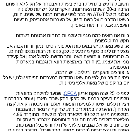
חשוב להדגיש בתחילת דברי: בעיות האבטחה על הקול לא השתנו
הרבה ב-30 השנים האחרונות. האקרים על רשתות טלפוניה
אנלוגיות של AT&T היו כבר לפני עשרות רבות של שנים. היום,
כשאנו מדברים על רשתות IP, על מערכות אסטריסק, הבעיות
הועצמו, אבל הן דומות באופיין.
כיום אנו רואים כמה מגמות עולמיות בתחום אבטחת רשתות
תקשורת וטלפוניה:
א
. פשע מאורגן. יש במערכות הטלפוניה סיכון נמוך ורווח גבוה אם
מצליחים לגנוב כסף מהבעלים. לכן, כנופיות רבות נכנסו לתחום.
ב
. טרוריסטים. זו תופעה מעט יותר חדשה. למשל ארגון אל-קעידה
ממן את עצמו, בין היתר, באמצעות הונאות וגנבות במערכות
הטלפוניה.
ג
. פורצים והאקרים "רגילים". יש הרבה.
ניסיונות פריצה, לפי מה שאנו מודדים במערכות הפיתוי שלנו, יש כל
יום בהיקפים של מאות אלפי ניסיונות.
לפני כ- 25 שנה הוקם ארגון
CFCA
, שנועד להילחם בהונאות
טלפוניה בעיקר ברמה של ספקי התקשורת. הארגון עוסק בהדרכות
ויצירת כלים ושיטות למניעת הונאות. אולם, זה מכסה רק את 'קצה
הקרחון'. ההערכה במחקרים היא, שהיקף הרמאויות והגנבות
בטלפוניה מגיעות לכ-40 מילארד דולרים לשנה, מתוך זה 4.96
מיליארד דולרים לשנה הם גנבות והונאות ממרכזיות עסקיות
פרטיות. בישראל, נגנבים מיליוני ש"ח לחודש בכל המערכות,
הפרטיות והציבוריות (לרבות מספקי התקשורת). מדובר בנתונים