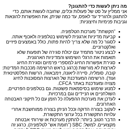
מה ניתן לעשות כדי להתגונן?
אני ממליץ על סט של פעולות וכלים, שחובה לעשות אותם, כדי
להתגונן ולהוריד עד לאפס, עד כמה שניתן, את האפשרות להונאות
וגניבות פנימיות וחיצוניות:
"הקשחת" מערכות הטלפוניה.
קביעת מדיניות ארגונית לשימוש בטלפוניה ולאכוף אותה.
לסגור כל מה שלא צריך להיות פתוח, כולל באמצעים פיזיים
ואלקטרוניים.
לבצע ניטור מתמיד עם יכולת סגירה של תופעות שלא
תואמות את הרגלי השימוש והמדיניות הארגונית.
סגירת אפשרות החיוג למספרי פרמיום וסגירת החיוג
לארצות לא מורשות (כרגע בראש הרשימה מככבות המדינות:
קובה, סומליה, סיירה ליאונה, זימבאווה, הרשות הפלסטינאית
ועוד). הרשימה המעודכנת של הארצות המסוכנות לחיוג
מצויה ומעודכנת באתר CFCA.
למנוע שימוש בסיסמאות פשוטות. גם בטלפונים הפרטיים,
השולחניים או הניידים וגם במרכזיות.
לעדכן את מערכות ההפעלה כל הזמן עם כל תיקוני האבטחה
האחרונים.
לעקוב בצורה הדוקה וככל הניתן בצורה ממוחשבת אחרי
עלויות התקשורת בכל ערוצי התקשורת.
הדבר הטוב ביותר: להתקין מערכות או שירותי אבטחה
מקצועיים. למשל: SBC ("חומת אש" לטלפוניה). כרגע זה