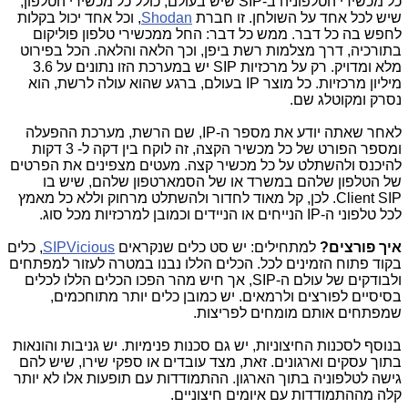
כל מכשירי הטלפוניה ב-SIP שיש בעולם, כולל כל מכשירי הטלפון,
שיש לכל אחד על השולחן. זו חברת
Shodan
, וכל אחד יכול בקלות
לחפש בה כל דבר. ממש כל דבר: החל ממכשירי טלפון פוליקום
בתורכיה, דרך מצלמות רשת ביפן, וכך הלאה והלאה. הכל בפירוט
מלא ומדויק. רק על מרכזיות SIP יש במערכת הזו נתונים על 3.6
מיליון מרכזיות. כל מוצר IP בעולם, ברגע שהוא עולה לרשת, הוא
נסרק ומקוטלג שם.
לאחר שאתה יודע את מספר ה-IP, שם הרשת, מערכת ההפעלה
ומספר הפורט של כל מכשיר הקצה, זה לוקח בין דקה ל- 3 דקות
להיכנס ולהשתלט על כל מכשיר קצה. מעטים מצפינים את הפרטים
של הטלפון שלהם במשרד או של הסמארטפון שלהם, שיש בו
Client SIP. לכן, קל מאוד לחדור ולהשתלט מרחוק וללא כל מאמץ
לכל טלפוני ה-IP הנייחים או הניידים וכמובן למרכזיות מכל סוג.
איך פורצים?
למתחילים: יש סט כלים שנקראים
SIPVicious
, כלים
בקוד פתוח הזמינים לכל. הכלים הללו נבנו במטרה לעזור למפתחים
ולבודקים של עולם ה-SIP, אך חיש מהר הפכו הכלים הללו לכלים
בסיסיים לפורצים ולרמאים. יש כמובן כלים יותר מתוחכמים,
שמפתחים אותם מומחים לפריצות.
בנוסף לסכנות החיצוניות, יש גם סכנות פנימיות. יש גניבות והונאות
בתוך עסקים וארגונים. זאת, מצד עובדים או ספקי שירו, שיש להם
גישה לטלפוניה בתוך הארגון. ההתמודדות עם תופעות אלו לא יותר
קלה מההתמודדות עם איומים חיצוניים.