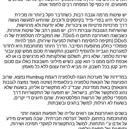
מזעזעים. זה כסף קל המפתה רבים לחמוד אותו.
יש שיטות מרמה וגנבה רבות, כשהדבר הקל ביותר זה מכירת
כרטיסי חיוג בפרי-פייד בקיוסקים ודוכנים, שהחיוג למעשה נעשה
דרך מרכזיות פרטיות או ציבוריות, שלא יודעות ולא מרגישות,
שהשיחות הגנובות עוברות דרכן. יש מגוון רחב של שיטות אחרות,
כשבשנה האחרונה תחום ה-TDoS, שזו המקבילה הטלפונית של ה-
DDoS (תקיפה לחסימת רשתות למניעת שירות), הפך להיות
פופולרי כחלק מתופעת הסייבר. הדרך היותר מתוחכמת היא לחדור
למערכות הגבייה ולהוסיף לחשבון התקשורת סכום ממש קטן עבור
שירות טלפוני, שלא ניתן, תשלום שהלקוחות לא מרגישים בו או לא
אכפת להם ממנו כי הוא קטן. כשיש מיליוני חשבונות כאלו עם סכום
חיוב קטן בכל חשבון, זה מביא לרווח עצום ללא כל מאמץ.
במדידות של מערכות הגנה לטלפוניה דוגמת Humbug נמצא, שרוב
הפגיעות של הונאות טלפוניה בינלאומית (שיטה מאוד נפוצה לגנבות
והונאות) באות ממדינות, שבד"כ לא מתקשרים אליהן, בשעות שלא
נהוג להתקשר אליהן. בישראל, יש תופעה של התקשרויות דרך
מספרי טלפון של הרשות הפלסטינאית, שהם חיוגים די יקרים,
בשעות לא רגילות, למשל בחגים ובשבתות.
בשנים האחרונות אנו רואים עלייה של תופעות הונאה יותר
מתוחכמות בתחום, למשל 'הנדסה חברתית', שבה מוציאים מידע
על אדם ע"י התחזות, למשל בהתקשרות למוקדי תמיכה ושירות,
ותופעות של ספאם טלפוני.