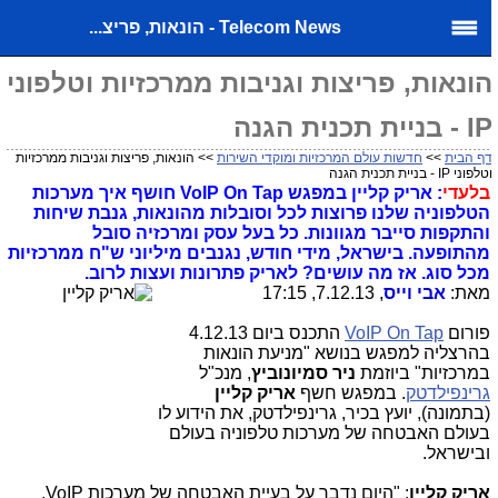
Telecom News - הונאות, פריצ...
ונאות, פריצות וגניבות ממרכזיות וטלפוני
I - בניית תכנית הגנה
ף הבית
>>
חדשות עולם המרכזיות ומוקדי השירות
>> הונאות, פריצות וגניבות ממרכזיות
טלפוני IP - בניית תכנית הגנה
בלעדי
: אריק קליין במפגש VoIP On Tap חושף איך מערכות
הטלפוניה שלנו פרוצות לכל וסובלות מהונאות, גנבת שיחות
והתקפות סייבר מגוונות. כל בעל עסק ומרכזיה סובל
מהתופעה. בישראל, מידי חודש, נגנבים מיליוני ש"ח ממרכזיות
מכל סוג. אז מה עושים? לאריק פתרונות ועצות לרוב.
מאת:
אבי וייס
, 7.12.13, 17:15
פורום
VoIP On Tap
התכנס ביום 4.12.13
בהרצליה למפגש בנושא "מניעת הונאות
במרכזיות" ביוזמת
ניר סמיונוביץ
, מנכ"ל
גרינפילדטק
. במפגש חשף
אריק קליין
(בתמונה), יועץ בכיר, גרינפילדטק, את הידוע לו
בעולם האבטחה של מערכות טלפוניה בעולם
ובישראל.
אריק קליין
: "היום נדבר על בעיית האבטחה של מערכות VoIP.