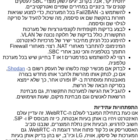
יחסית יקר, אבל בקרוב יגיעו לשוק מוצרי SBC לעסקים
קטנים עד בינוניים במחירים שפויים ואטרקטיביים.
להשתמש ב- Fail2BAN בכל המערכות, כדי למנוע שגיאות
חוזרות בהקשת שם או סיסמה, מה שיכול להעיד על סריקה
לגילוי שם וסיסמה.
לבצע בדיקות תקופתיות לקונפיגורציות של מערכות
התקשורת, כולל בדיקות של חלוקה נכונה של VLAN.
להימנע ככל הניתן מחיבור ישיר של מרכזיות לאינטרנט.
המינימום: להתחבר מאחורי NAT. רצוי: מאחורי Firewall
התומך בטלפוניה והכי טוב אחרי SBC.
רצוי לא להשתמש בפרמטרים t או T בחייגן שיש בכל מערכת
טלפוניה.
לבדוק אם מכשיר קצה כלשהו של העסק רשום ב-
Shodan
,
אם כן, לנתק אותו מהרשת ולחבר אותו מחדש בצורה
מאובטחת ומוסתרת ב- IP ופורט אחר, כך שלא יימצא
בסריקה הבאה של הרשת.
להגביל את הגישה למערכות התקשורת, גם מבחינת
הרשאות לאנשים וגם מבחינת מיקום, שעות ושימושים.
התפתחויות עתידיות
אנו כעת בתחילת המעבר לעולם ה-WebRTC. זה עדיין עולם
האינטרנט ויהיו בו אותן בעיות אבטחה, כי זה מבוסס IP ו- SIP.
חשוב להדגיש, הבעיות אינן נחלת המוצרים, שנבנו סביב
האסטריסק או כל קוד פתוח אחר דוגמת ה- WebRTC. גם
המערכות של סיסקו, אוויה, LG וכיו"ב, יש בהן בדיוק אותן בעיות