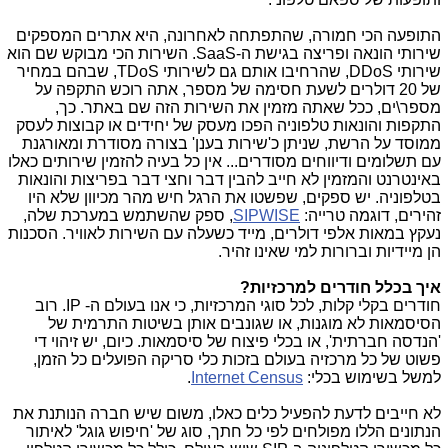
התופעה הכי חמורה, שהתפתחה לאחרונה, היא אתרים המספקים
שירותי הונאה ופריצה בגישת ה-SaaS. השירות הכי מבוקש שם הוא
שירותי DDoS, שהרחיבו אותם גם לשירותי TDoS, שבהם במחיר
של 20 דולרים לשעת חסימה של מספר, אתה רוכש התקפה על
מספר\ים, ככל שאתה מזמין את השירות הזה שם באתר. כך,
התקפות והונאות טלפוניה הפכו מעסק של יחידים או קבוצות לעסק
ממוסד על הרשת, שניתן כ'שירות בענן' בצורה מסודרת ומאורגנת
עם תשלומים ודיווחים מסודרים... אין כל בעיה להזמין שירותים כאלו
באינטרנט והמזמין לא חייב להבין דבר וחצי דבר בפריצות והונאות
בטלפוניה. יש ספקים, שפשטו את הרגל חיש מהר מכיוון שלא היו
זהירים, דוגמה טרייה:
SIPWISE
, ספק שהשתמש במערכת שלה,
נעקץ במאות אלפי דולרים, מייד כשעלה עם השירות לאוויר. הסכנות
הן מיידיות וברורות למי שאינו זהיר.
איך בכלל חודרים למרכזיות?
חודרים בקלי קלות, לכל סוגי המרכזיות, כי אנו בעולם ה- IP. רוב
הסיסמאות לא מוגנות, או שגונבים אותן בשיטות התרמית של
'הנדסה חברתית', או בכלי פיצוח של סיסמאות. כיום, יש זיהוי די
פשוט של כל מרכזיה בעולם בזכות כלי סריקה הפועלים כל הזמן,
למשל בשימוש בכלי:
Internet Census
.
לא חייבים לדעת להפעיל כלים כאלו, משום שיש חברה הנותנת את
הנתונים הללו מפולחים לפי כל חתך, סוג של 'חיפוש גוגל' לאיתור