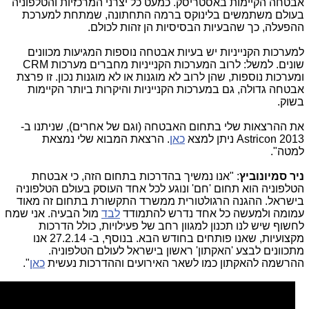
אבטחה הקיימות באסטריסק. כמעט כל יצרני המרכזיות והטלפוניה
בעולם משתמשים בלינוקס ברמה התחתונה, שמתחת למערכת
ההפעלה, כך שהבעיות הבסיסיות הן זהות לכולם.
למערכות הקנייניות יש בעיות אבטחה נוספות המגיעות מכוונים
שונים. למשל: לרוב המערכות הקנייניות מחברים מערכות CRM
ומערכות נוספות, שהן לרוב לא מוגנות או לא מוגנות נכון. זו פרצת
אבטחה גדולה, גם במערכות הקנייניות והיקרות ביותר הקיימות
בשוק.
את ההרצאות שלי בתחום האבטחה (וגם של אחרים), שניתנו ב-
Astricon 2013 ניתן למצא
כאן
. הרצאת המבוא שלי נמצאת
למטה".
ניר סמיונוביץ
: "אנו נמשיך בהדרכות בתחום הזה, כי אבטחת
הטלפוניה הוא תחום 'חם' ונוגע לכל אחד העוסק בעולם הטלפוניה
בישראל. ההגנה הרגולטורית ממשרד התקשורת בתחום זה מאוד
עמומה ולמעשה כל אחד נדרש להתמודד
לבד
מול הבעיה. אני שמח
לחשוף שיש לנו תכנון למגוון רחב של פעילויות, כולל הדרכות
מקצועיות, שאנו פותחים בחודש הבא. בנוסף, ב- 27.2.14 אנו
מתכוונים לבצע 'האקתון' ראשון בישראל לעולם הטלפוניה.
ההרשמה להאקתון כמו לשאר האירועים וההדרכות נעשית
כאן
".