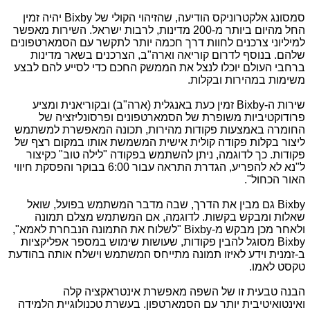
סמסונג אלקטרוניקס הודיעה, שהזיהוי הקולי של
Bixby
יהיה זמין
החל מהיום ביותר מ-200 מדינות, לרבות ישראל. השירות מאפשר
למיליוני צרכנים לחוות דרך חכמה יותר לתקשר עם הסמארטפונים
שלהם. בנוסף לדרום קוריאה וארה"ב, הצרכנים בשאר מדינות
ברחבי העולם יוכלו לנצל את הממשק החכם כדי לסייע להם לבצע
משימות במהירות ובקלות.
שירות ה-
Bixby
זמין כעת באנגלית (ארה"ב) ובקוריאנית ומציע
פרודוקטיביות משופרת של הסמארטפונים ופרסונליזציה של
החומרה באמצעות פקודות מהירות, תכונה המאפשרת למשתמש
ליצור בקלות פקודה קולית אישית המשמשת אותו במקום רצף של
פקודות. כך לדוגמה, ניתן להשתמש בפקודה "לילה טוב" כקיצור
ל"נא לא להפריע, הגדרת התראה עבור 6:00 בבוקר והפסקת חיווי
האור הכחול".
Bixby
גם מבין את הדרך, שבה מדבר המשתמש בפועל, שואל
שאלות ומבקש בקשות. לדוגמה, אם המשתמש מצלם תמונה
ולאחר מכן מבקש מ-
Bixby
"לשלוח את התמונה הנבחרת לאמא",
Bixby
מסוגל להבין פקודות, שעושות שימוש במספר אפליקציות
ב-זמנית וידע לאיזו תמונה מתייחס המשתמש וישלח אותה בהודעת
טקסט לאמו.
הבנה טבעית זו של השפה מאפשרת אינטראקציה קלה
ואינטואיטיבית יותר עם הסמארטפון. בעשרת טכנולוגיית הלמידה