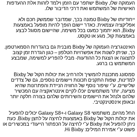
העמוקה שלו,
Bixby
ישתפר עם הזמן וילמד לזהות אלת ההעדפות
האישיות של המשתמש ואת דרכי הדיבור שלו.
ייחודיותו של
Bixby
טמונה בכך, שמדובר שממשק חכם ולא
אפליקציה עצמאית. כאדר יישום הופך להיות מופעל באמצעות
Bixby
, הוא יתמוך כמעט בכל משימה, שהיישום מסוגל לבצע
באמצעות קול, מגע או טקסט.
האינטגרציה העמוקה של
Bixby
מובנית גם בהגדרות הסמארטפון.
כך, שניתן לשנות את אפשרויות הטלפון – כגון הגדרת זמן קצוב
לתצוגה או הצגת כל ההודעות- מבלי להפריע למשימה, שמבצע
המשתמש בו ברגע.
סמסונג מתכננת להמשיך ולהרחיב את יכולות הקול של
Bixby
למדינות, שפות התקנים תכונות ויישומים נוספים, גם של צדדים
שלישיים. ע"י שיפור נוסף של החוויה הניידת והפתרונות שהיא
מציעה, יותר משתמשים יוכלו לקיים אינטראקציה עם המכשיר
שלהם ולנהל את היישומים והשירותים שלהם בצורה חלקה יותר
ובאופן אינסטינקטיבי.
החל מהיום, משתמשי
Galaxy S8
ו-
Galaxy S8+
יכולים להפעיל
את יכולות הקול של
Bixby
באמצעות לחיצה על לחצן
Bixby
. כעת
ניתן להפעיל את
Bixby
ע"י לחיצה על הכפתור הייעודי במכשירים או
פשוט ע"י אמירת המילים:
Hi Bixby
.