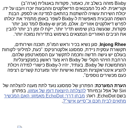
Bixby
מזהה בשלב זה, כאמור, פקודות באנגלית (ארה"ב)
וקוריאנית. לא כל המבטאים הדיאלקטים וההבעות יוכרו ויובנו על ידו.
יכולת השירות עשויה להשתנות בהתאם למדינה או לספק. הבנת
השפה הטבעית מאפשרת ל-
Bixby
לשפר באופן מתמיד את יכולתו
לפרש דיאלקטים אזוריים. אולם, מכיוון ש-
Bixby
לומד טוב יותר
פקודות, שנעשה בהן שימוש תדיר יותר, ייקח לו זמן רב יותר להבין
את הניבים האזוריים הנמצאים בשימוש בתדירות נמוכה יותר.
Injong Rhee
, סגן נשיא בכיר וראש המו"פ, תוכנה ושירותים,
תקשורת עסקית ניידת, סמסונג אלקטרוניקס: "כעת, למיליוני לקוחות
בעולם יש גישה חדשה וחכמה לתקשר עם הסמארטפון שלהם.
הרחבת הזיהוי הקולי של
Bixby
היא צעד ראשון בפונקציונליות
המתמשכת של
Bixby
. בעתיד, יהיו ל-
Bixby
כישורי למידה ויכולת
להציע אינטראקציות חכמות ואישיות יותר ומערכת קשרים רציפה
כעם מכשירים נוספים".
הערת המערכת
: הפתרון של סמסונג נועד לתת מענה להצלחה של
Siri של אפל ובמיוחד
להצלחה היוצאת דופן של אמזון
, בפתרון
בשם EchoDot, ראה:
מבחן דרך: EchoDot מאמזון: האם המכשיר
מתאים לבית חכם וכ"סייען אישי"?
.