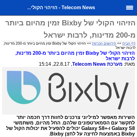
Telecom News - הזיהוי הקולי...
הזיהוי הקולי של Bixby זמין מהיום ביותר
מ-200 מדינות, לרבות ישראל
דף הבית
>>
חידושים הכרזות
>> הזיהוי הקולי של Bixby זמין מהיום ביותר מ-200 מדינות,
לרבות ישראל
הזיהוי הקולי של
Bixby
זמין מהיום ביותר מ-200 מדינות,
לרבות ישראל
מאת:
מערכת
Telecom News
, 22.8.17, 15:14
השירות מאפשר למיליוני צרכנים לחוות דרך חכמה יותר
לתקשר עם הסמארטפונים שלהם.
החל מהיום, משתמשי
Galaxy S8
ו-
Galaxy S8+
יכולים להפעיל את יכולות הקול של
Bixby
באמצעות לחיצה על לחצן
Bixby
.