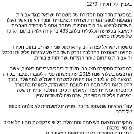
בעניין תיק חקירה 1270.
במסגרת הלחימה הסדורה של משטרת ישראל כנגד עבירות
הנוגעות לטוהר המידות ושחיתות ציבורית, ונוכח ראיות אשר העלו
חשדות לביצוע עבירות נוספות, פתחה אתמול היחידה הארצית
למאבק בפשיעה הכלכלית בלהב 433 בחקירה גלויה בתום תקופה
של פעילות סמויה.
משטרת ישראל עצרה הבוקר אתמול שני חשודים בתום חקירה
סמויה ומאומצת במהלכה נבדק חשד לביצוע עבירות פליליות ובכלל
זה עבירות מתחום טוהר המידות ושחיתות ציבורית.
במסגרת החקירה הצטברו חשדות ביחס לעבירות כאמור, אשר
התבצעו בשלהי שנת 2015, עת נעשתה פנייה לעובדת ציבור בכירה
בהצעה לסייע לקדם את מינויה למשרת היועמ"ש לממשלה, ובכך
להטות את הליך הבחירה לטובת המועמדת, לכאורה בתמורה
להבטחה עתידית מצד המועמדת לגבי החלטה עתידית שלה
בפרשה פלילית מסויימת, שבה היה לחשודים עניין.
עפ"י הראיות שנאספו עד כה, פנייה זו למועמדת לא צלחה בסופו
של דבר.
החקירה נמצאת בעיצומה ומתנהלת בליווי פרקליטת מחוז תל אביב
מיסוי וכלכלה.
במסגרת החקירה, ניגבו גירסאות המעורבים .