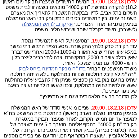
עדכון 18.2.18, 17:00
: חמשת החשודים שנעצרו הבוקר (יום ראשון
18.2) לחקירה בפרשת "תיק 4000" מובאים בשעה זו לבית משפט
השלום בתל אביב, לדיון בבקשת המשטרה להאריך את מעצרם
בשמונה ימים. בין החשודים בכירים בבזק ומקורבי ראש הממשלה
בנימין נתניהו
. אחד העצורים, י
ועץ קרוב לראש הממשלה
(לשעבר), חשוד בקבלת שוחד ושיבוש הליכי משפט.
עדכון 18.2.18, 19:00
:
"
מטעמו של ראש הממשלה נמסר:
עוד חקירת סרק בלחץ התקשורת. מסע הצייד התקשורתי נמשך
במלא עוזו. אחרי שיצא האוויר מ-1000 ו-2000 ואחרי שמתברר
שאין בכלל אוויר ב-3000, התקשורת יצרה לחץ כביר לייצר בלון
חדש - 4000. גם ממנו יצא כל האוויר.
משרד המשפטים הבהיר
בדו״ח מבקר המדינה ביחס לבזק
:
״רה״מ לא קיבל החלטות שנויות במחלוקת... לא הייתה החלטה
שהיטיבה עם בזק באופן ספציפי שניתן היה להצביע עליה כהחלטה
שעשויה להיות שנויה במחלוקת, וככזו שעשויה להיות נעוצה בפגם
של ניגוד עניינים".
לכן מדובר בבועה מלאכותית שגם היא תתפוצץ
"
.
עדכון 18.2.18, 20:00
: שניים מ"אנשי סודו" של ראש הממשלה
בנימין נתניהו
, נשלחו הערב (ראשון) בהחלטת בית המשפט בת"א
למעצר עד יום חמישי הקרוב, לאחר שנעצרו הבוקר במסגרת
חקירת "תיק 4000". בנוסף אליהם, הוארך ב-5 ימים מעצרם של
בכיר (כלומר: בכירה) בבזק ושתי דמויות מסביבתו הקרובה של
שאול אלוביץ'
, שנעצרו הבוקר אף הם, יחד עם שני בכירים נוספים