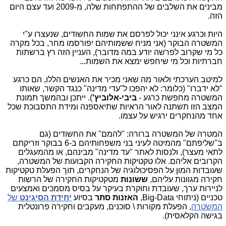
תיק
מבינים את השלבים של ההתפתחות שלה, מ-2009 ועד עצם היום
400
הזה.
היות וכרגע אינני יכול לפרסם את שמות החשודים, שנעצרו ע"י
המשטרה הבוקר (אני מניח ששמותיהם יפורסמו מחר, בכל מקרה
כל מי שקרוב לפרשה יודע במה מדובר), העניין הזה רץ ברשתות
חברתיות וכל מי שיחפש ימצא את השמות...
למיטב הערכתי ולאור מה שאני מכיר את האנשים הללו, הם כרגע
"לא ידברו" (כלומר: לא יהפכו ל"עדי מדינה" כנגד הקשר, שאותו
המשטרה מחפשת כרגע -
ביבי-אלוביץ'
). ייתכן ובהמשך תמונת
המצב הזו תשתנה לאור הראיות שתיאספנה ומידת התסבוכת שכל
אחד מהנחקרים ירגיש על עצמו.
המטרה של המשטרה ברורה: "להמם" את החשודים (גם
ב"שליפתם" מהמיטה לעיני בני משפחותיהם ב-6 בבוקר וזריקתם
לתאי מעצר), ולנסות לאתר "עד מדינה" מבינהם, או מהמעגלים
הקרובים אליהם. אלו טקטיקות החקירה הקבועות של המשטרה,
שעובדות המון על הפסיכולוגיה של הנחקרים, תוך הפעלת טקטיקות
חקירה מגוונות עליהם,
ששונות
מטקטיקות החקירה של הרשות
לניירות ערך, שעובדת וחוקרת בעיקר על בסיס מסמכים ואמצעים
טכניים (ניתוחי Big-Data,
האזנות סתר
בסיוע
יחידת הסיגינט
של
המשטרה
, הפעלת מקורות \ סוכנים, מעקבים וחקירה פרונטלית
בגישה הקלאסית).