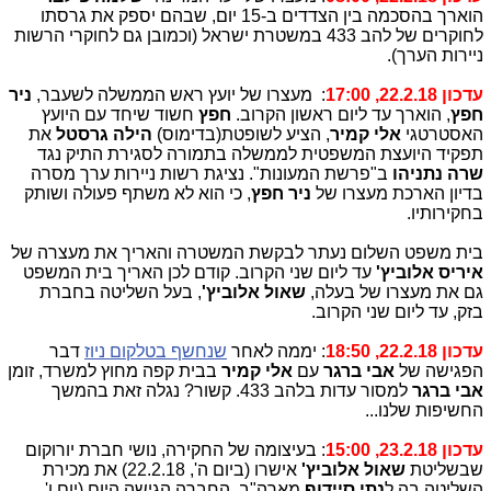
הוארך בהסכמה בין הצדדים ב-15 יום, שבהם יספק את גרסתו
לחוקרים של להב 433 במשטרת ישראל (וכמובן גם לחוקרי הרשות
ניירות הערך).
עדכון 22.2.18, 17:00
: מעצרו של יועץ ראש הממשלה לשעבר,
ניר
חפץ
, הוארך עד ליום ראשון הקרוב.
חפץ
חשוד שיחד עם היועץ
האסטרטגי
אלי קמיר
, הציע לשופטת(בדימוס)
הילה גרסטל
את
תפקיד היועצת המשפטית לממשלה בתמורה לסגירת התיק נגד
שרה נתניהו
ב"פרשת המעונות". נציגת רשות ניירות ערך מסרה
בדיון הארכת מעצרו של
ניר חפץ
, כי הוא לא משתף פעולה ושותק
בחקירותיו.
בית משפט השלום נעתר לבקשת המשטרה והאריך את מעצרה של
איריס אלוביץ'
עד ליום שני הקרוב. קודם לכן האריך בית המשפט
גם את מעצרו של בעלה,
שאול אלוביץ'
, בעל השליטה בחברת
בזק, עד ליום שני הקרוב.
עדכון 22.2.18, 18:50
: יממה לאחר
שנחשף בטלקום ניוז
דבר
הפגישה של
אבי ברגר
עם
אלי קמיר
בבית קפה מחוץ למשרד, זומן
אבי ברגר
למסור עדות בלהב 433. קשור? נגלה זאת בהמשך
החשיפות שלנו...
עדכון 23.2.18, 15:00
: בעיצומה של החקירה, נושי חברת יורוקום
שבשליטת
שאול אלוביץ'
אישרו (ביום ה', 22.2.18) את מכירת
השליטה בה ל
נתי סיידוף
מארה"ב. החברה הגישה היום (יום ו',