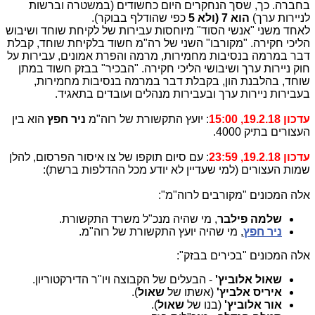
בחברה. כך, שסך הנחקרים היום כחשודים (במשטרה וברשות
לניירות ערך)
הוא 7 (ולא 5
כפי שהודלף בבוקר).
לאחד משני "אנשי הסוד" מיוחסות עבירות של לקיחת שוחד ושיבוש
הליכי חקירה. "מקורבו" השני של רה"מ חשוד בלקיחת שוחד, קבלת
דבר במרמה בנסיבות מחמירות, מרמה והפרת אמונים, עבירות על
חוק ניירות ערך ושיבושי הליכי חקירה. "הבכיר" בבזק חשוד במתן
שוחד, בהלבנת הון, בקבלת דבר במרמה בנסיבות מחמירות,
בעבירות ניירות ערך ובעבירות מנהלים ועובדים בתאגיד.
עדכון 19.2.18, 15:00
: יועץ התקשורת של רוה"מ
ניר חפץ
הוא בין
העצורים בתיק 4000.
עדכון 19.2.18, 23:59
: עם סיום תוקפו של צו איסור הפרסום, להלן
שמות העצורים (למי שעדיין לא יודע מכל ההדלפות ברשת):
אלה המכונים "מקורבים לרוה"מ":
שלמה פילבר
, מי שהיה מנכ"ל משרד התקשורת.
ניר חפץ
, מי שהיה יועץ התקשורת של רוה"מ.
אלה המכונים "בכירים בבזק":
שאול אלוביץ'
- הבעלים של הקבוצה ויו"ר הדירקטוריון.
איריס אלביץ'
(אשתו של
שאול
).
אור אלוביץ'
(בנו של
שאול
).