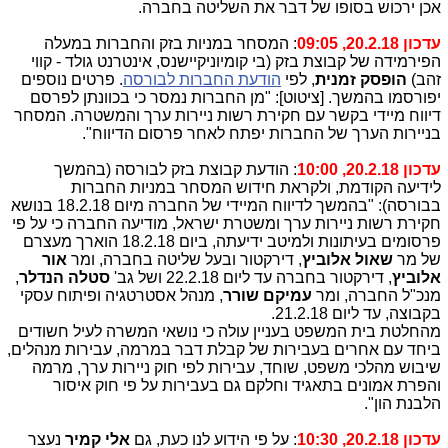
אכן ירכוש בסופו של דבר את השליטה בחברה.
עדכון 20.2.18, 09:05
: המסחר במניות בזק והחברות במעלה
הפירמידה של קבוצת בזק (בי קומיוניקיישנס, אינטרנט גולד - קווי
זהב)
הופסק זמנית
, לפי
הודעת החברות לבורסה
. פרטים נוספים
יפורסמו בהמשך. [ציטוט]: "מן החברות נמסר כי בכוונתן לפרסם
דיווח מיידי בקשר עם חקירת רשות ניירות ערך והמשטרה. המסחר
בניירות הערך של החברות יפתח לאחר פרסום הדיווח".
עדכון 20.2.18, 10:00
: הודעת קבוצת בזק לבורסה (בהמשך
לידיעה הקודמת, ולקראת חידוש המסחר במניות החברות
בבורסה): "בהמשך לדיווח המיידי של החברה מיום 18.2.18 בנושא
חקירת רשות ניירות ערך ומשטרת ישראל, מודיעה החברה כי על פי
פרסומים בעיתונות ולמיטב ידיעתה, ביום 18.2.18 הוארך מעצרם
של מר
שאול אלוביץ
, דירקטור ובעל שליטה בחברה, ומר
אור
אלוביץ
, דירקטור בחברה עד ליום 22.2.18 ושל גב'
סטלה הנדלר
,
מנכ"ל החברה, ומר
עמיקם שורר
, מנהל אסטרטגיה ופיתוח עסקי
בקבוצה, עד ליום 21.2.18.
מהחלטת בית המשפט בעניין עולה כי נושאי המשרה לעיל חשודים
ביחד עם אחרים בעבירות של קבלת דבר במרמה, עבירות מנהלים,
שיבוש מהלכי משפט, שוחד, עבירות לפי חוק ניירות ערך, מרמה
והפרת אמונים בתאגיד וחלקם גם בעבירות על פי חוק איסור
הלבנת הון".
עדכון 20.2.18, 10:30
: על פי הידוע לנו כעת, גם
אלי קמיר
נעצר