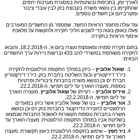
לאורך זמן, בתכיפות ובשיטתיות במסגרת מערכות יחסים,
שהתקיימו בין נושאי משרה בקבוצת בזק לבין עובדי ציבור
ומקורביהם וכן חשודים נוספים.
עוד עולה מחומר הראיות החשד, שמספר מן החשודים המעורבים
פעלו באופן בוטה כדי לשבש הליכי חקירה ולהקשות על מלאכת
איסוף הראיות בחקירה.
בתום חקירה סמויה ומאומצת נעצרו ביום א', ה-18.2.2018, והובאו
לחקירה משותפת במשרדי להב 433 וברשות ניירות ערך החשודים
הבאים:
שאול אלוביץ
– כיהן במהלך התקופה הרלוונטית לחקירה
כיו"ר דירקטוריון ובעל השליטה בחברת בזק, כיו"ר דירקטוריון
חברת יס וכן כנושא משרה בחברות ציבוריות ופרטיות
נוספות. מעצרו הוארך עד ליום חמישי, ה-22.2.2018.
איריס אלוביץ
– רעייתו של
שאול אלוביץ
. מעצרה הוארך
עד ליום חמישי, ה-22.2.2018.
אור אלוביץ
– בנו של שאול אלוביץ אשר כיהן במועדים
הרלוונטיים לחקירה כדירקטור בחברות בזק ויס וכן כנושא
משרה בחברות נוספות הקשורות לאשכול החברות שנמצאו
בשליטת אביו במהלך התקופה הרלוונטית. מעצרו הוארך עד
ליום חמישי, ה-22.2.2018.
ניר חפץ
– שימש בתקופה הרלוונטית כיועץ תקשורת. מעצרו
הוארך עד ליום חמישי, ה-22.2.2018.