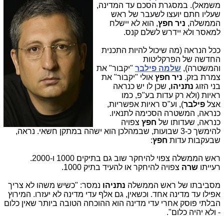
משמאל). במסגרת הסכם עד המדינה,
שעליו חתם יועצו לשעבר של ראש
הממשלה,
ניר חפץ
, הוא לא יישלח
למאסר ולא יידרש לשלם קנס.
ככל הנראה (מה שיכול להיות התכנית
החדשה של הפרקליטות
והמשטרה),
שלמה פילבר
"יקבור" את
צמרת בזק.
ניר חפץ
אולי "יקבור" את
בני הזוג
נתניהו,
שכן לו יש כנראה
ראיות (ולא רק עדות בע"פ, כמו
אצל
פילבר
), וע"ס ראיות אפשריות,
כנראה, המשטרה הסכימה לתנאיו.
כנראה, שעדותו של
חפץ
צפויה
להימשך כ-3 שבועות, שבמהלכן הוא ישהה במתקן חשאי. נראה,
שבעקבות עדות
חפץ
:
ראש הממשלה צפוי להיחקר שוב גם בתיקים 1000 ו-2000.
רעייתו
שרה
צפויה להיחקר או להעיד בתיק 1000.
מסביבתו של ראש הממשלה
נתניהו
נמסר: "כשיש משהו לא צריך
אפילו עד מדינה אחד. וכשאין, גם אלף עדי מדינה לא יעזרו. המירוץ
הבלתי פוסק אחרי עדי מדינה הוא ההוכחה הטובה ביותר שאין כלום
- ולא יהיה כלום".