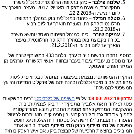
שלמה פילבר
– כיהן בתקופה הרלוונטית כמנכ"ל משרד
התקשורת, מושעה מתפקידו מאז יולי 2017. מעצרו הוארך עד
ליום חמישי, ה-22.2.2018.
סטלה הנדלר
– כיהנה כמנכ"לית בזק במהלך התקופה
הרלוונטית לחקירה. מעצרה הוארך עד ליום רביעי,
ה-21.2.2018.
עמיקם שורר
– כיהן כמנהל הפיתוח העסקי ונושא משרה
בכירה בקבוצת בזק במהלך התקופה הרלוונטית. מעצרו
הוארך עד ליום רביעי, ה-21.2.2018.
בנוסף, נחקרו ברשות ניירות ערך ובלהב 433 במשותף שורה של
עדים נוספים, עובדי ציבור בעבר ובהווה, אנשי תקשורת וגורמים מן
המגזר הפרטי והעסקי.
החקירה המשותפת נמצאת בעיצומה ומתנהלת בליווי פרקליטת
מחוז תל אביב מיסוי וכלכלה ובהנחייתם של פרקליט המדינה והיועץ
המשפטי לממשלה
"
.
עדכון 20.2.18, 09:00
: על פי
חשיפה של כלכליסט
: "בית ההשקעות
פסגות: להדיח את אלוביץ' מתפקיד יו"ר בזק לצמיתות. בית
ההשקעות, המחזיק כאחוז ממניות החברה, תובע מהדירקטוריון
להפוך את דוד גרנות ליו"ר קבוע. בין הנימוקים: הוא יתרום לביטול
ההפרדה המבנית." לדרישה של פסגות יהיו השלכות על חופש
הפעולה של
נתי סיידוף
בבזק (
נתי סיידוף
מארה"ב הוא אחד
המובילים בהצעות הרכישה של קבוצת בזק), אם איש העסקים הזה