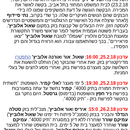
23.2.18) לבית המשפט המחוזי בתל אביב, בקשה לאשר את
המכירה. הבקשה הוגשה על דעת המשקיפים שמונו לה בידי
הבנקים שהם הנושים העיקריים שלה. כך שדי בקרוב,
נתי סיידוף
(לאחר שיצלח את כל האישורים הרגולטוריים והמשפטיים הנדרשים
לעסקה הזו), יהיה הבעלים של קבוצת בזק במקום
שאול אלוביץ'
.
בעברית פשוטה ועממית אפשר לומר שראשי משרד התקשורת
ומועצת הכבלים והלוויין "שעמלו" לטובת
שאול אלוביץ'
"יצאו
פראיירים", בכך כשהתאמצו עבורו. הוא הרוויח בגדול והם רק
הפסידו...
עדכון 25.2.18, 16:00
:
שאול
,
אור
ו
אורנה אלוביץ'
התפטרו
מדירקטוריון בזק. זאת אחרי שהבוקר (א') הוחלט להשעות את
השלושה עקב מעצרם בפרשת בזק, ואחרי מסע לחצים של בעלי
המניות.
עדכון 25.2.18, 19:30
: 5 ימי מעצר ל
אלי קמיר
. השופטת: "תשתית
ראייתית חמורה בתיק 4000".
קמיר
נחשד עד עתה במעורבות
בפרשת
ניר חפץ
והשופטת (בדימוס)
גרסטל
. היום נחקר גם
בהקשר לפרשת בזק - "תיק 4000".
עדכון 26.2.18, 15:0
:
איריס
ו
אור אלוביץ'
, מנכ"לית בזק
סטלה
הנדלר
והבכיר בבזק (סמנכ"ל פיתוח ויד ימינו של
שאול אלוביץ'
)
עמיקם שורר
שוחררו ללא דיון במסגרת "תיק 4000".
עמיקם
שורר
שוחרר למעצר בית של 5 ימים. בית המשפט שחרר למעצר