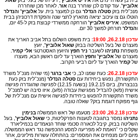
בית בן עשרה ימים את
איריס אלוביץ'
, רעייתו של בעלי בזק
שאול
אלוביץ'
. עוד קודם לכן שוחרר בנה
אור
. לאחר מכן שוחררה
מנכ"לית בזק
סטלה הנדלר
גם כן למעצר בית. על
אלוביץ'
ו
הנדלר
הוטלו גם צו עיכוב יציאה מהארץ לחצי שנה והפקדת דרכוניהן בבית
המשפט.
איריס אלוביץ'
הורחקה ממשרדי קבוצת בזק ל-45 יום,
ו
הנדלר
תורחק למשך 30 יום.
עדכון 26.2.18, 19:00
: בית משפט השלום בתל אביב האריך את
מעצרם של בעל השליטה בבזק
שאול אלוביץ'
, יועץ
משפחת
נתניהו
לשעבר
ניר חפץ
והיועץ האסטרטגי
אלי קמיר
.
מעצרם של
אלוביץ' וחפץ
הוארך עד ליום ראשון הבא, מעצרו
של
קמיר
הוארך עד ליום רביעי הקרוב.
עדכון 26.2.18
: כעת שמנו לב, כי
אבי ברגר
(מי שהיה מנכ"ל משרד
התקשורת), נפגש ביחידות עם
סטלה הנדלר
(מנכ"לית בזק כעת
בנבצרות), ביום 19.2.15 (בשעה 12.15) לפגישה שהוגדרה פגישה
אישית (פ/א) להבדיל מפגישת עבודה (פ/ע). איזו סיבה יש למנכ"ל
משרד התקשורת להפגש ביחידות לפגישה אישית עם מנכ"לית של
גוף מפוקח דוגמת בזק? שאלה טובה.
עדכון 26.2.18, 23:00
: מטעמו של ראש הממשלה
בנימין
נתניהו
נמסר בתגובה לטענות הפרקליטות, כי
שאול אלוביץ'
, בעל
השליטה בבזק, קיבל לכאורה סכומי שוחד הנאמדים בכמיליארד
שקלים כי "האמת לא מפריעה למסע ההכפשה נגד ראש הממשלה.
מיום ליום מנפחים את המספרים: בהתחלה עשרות מיליונים, אחר