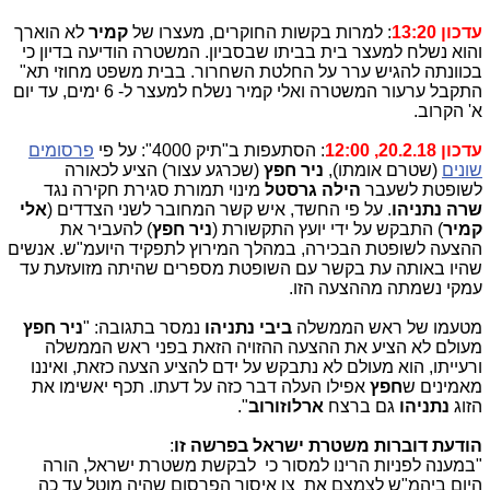
עדכון 13:20
: למרות בקשות החוקרים, מעצרו של
קמיר
לא הוארך
והוא נשלח למעצר בית בביתו שבסביון. המשטרה הודיעה בדיון כי
בכוונתה להגיש ערר על החלטת השחרור. בבית משפט מחוזי תא"
התקבל ערעור המשטרה ואלי קמיר נשלח למעצר ל- 6 ימים, עד יום
א' הקרוב.
עדכון 20.2.18, 12:00
: הסתעפות ב"תיק 4000": על פי
פרסומים
שונים
(שטרם אומתו),
ניר חפץ
(שכרגע עצור) הציע לכאורה
לשופטת לשעבר
הילה גרסטל
מינוי תמורת סגירת חקירה נגד
שרה נתניהו
. על פי החשד, איש קשר המחובר לשני הצדדים (
אלי
קמיר
) התבקש על ידי יועץ התקשורת (
ניר חפץ
) להעביר את
ההצעה לשופטת הבכירה, במהלך המירוץ לתפקיד היועמ"ש. אנשים
שהיו באותה עת בקשר עם השופטת מספרים שהיתה מזועזעת עד
עמקי נשמתה מההצעה הזו.
מטעמו של ראש הממשלה
ביבי נתניהו
נמסר בתגובה: "
ניר חפץ
מעולם לא הציע את ההצעה ההזויה הזאת בפני ראש הממשלה
ורעייתו, הוא מעולם לא נתבקש על ידם להציע הצעה כזאת, ואיננו
מאמינים ש
חפץ
אפילו העלה דבר כזה על דעתו. תכף יאשימו את
הזוג
נתניהו
גם ברצח
ארלוזורוב
".
הודעת דוברות משטרת ישראל בפרשה זו
:
"במענה לפניות הרינו למסור כי לבקשת משטרת ישראל, הורה
היום ביהמ"ש לצמצם את צו איסור הפרסום שהיה מוטל עד כה