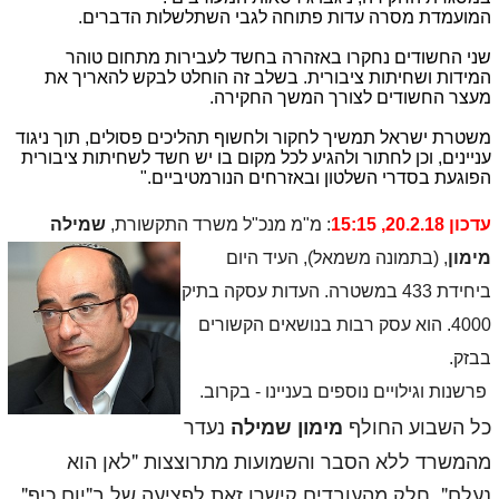
המועמדת מסרה עדות פתוחה לגבי השתלשלות הדברים.
שני החשודים נחקרו באזהרה בחשד לעבירות מתחום טוהר
המידות ושחיתות ציבורית. בשלב זה הוחלט לבקש להאריך את
מעצר החשודים לצורך המשך החקירה.
משטרת ישראל תמשיך לחקור ולחשוף תהליכים פסולים, תוך ניגוד
עניינים, וכן לחתור ולהגיע לכל מקום בו יש חשד לשחיתות ציבורית
הפוגעת בסדרי השלטון ובאזרחים הנורמטיביים."
עדכון 20.2.18, 15:15
: מ"מ מנכ"ל משרד התק
שורת,
שמילה
מימון
, (בתמונה משמאל), העיד היום
ביחידת 433 במשטרה. העדות עסקה בתיק
4000. הוא עסק רבות בנושאים הקשורים
בבזק.
פרשנות וגילויים נוספים בעניינו - בקרוב.
כל השבוע החולף
נעדר
מימון שמילה
מהמשרד ללא הסבר והשמועות מתרוצצות "לאן הוא
נעלם". חלק מהעובדים קישרו זאת לפציעה של ב"יום כיף"