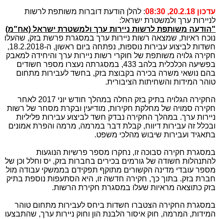
עדכון 20.2.18, 08:30
: להלן הודעת דוברות משותפת לרשות
לניירות ערך ולמשטרת ישראל:
"הודעה משותפת לרשות ניירות ערך ולמשטרת ישראל (אח"מ)
נוכח ראיות, שמצאה רשות ניירות ערך במסגרת פרשת בזק, שהעלו
חשדות לביצוע עבירות נוספות, נפתחה ביום ראשון, ה-18.2.2018,
חקירה גלויה משותפת של חוקרי רשות ניירות ערך והיחידה למאבק
בפשיעה הכלכלית בלהב 433, במסגרתה נעצרו מספר חשודים
בהם נושאי משרה בכירה בקבוצת בזק, בחשד לעבירות מתחום
טוהר המידות והשחיתות הציבורית.
החקירה הגלויה בתיק בזק החלה במהלך חודש יוני 2017 לאחר
חקירה סמויה של מחלקת חקירות, מודיעין ובקרת מסחר של רשות
ניירות ערך. במהלך החקירה נבדק חשד לביצוע עבירות פליליות
ובכלל זה עבירות דיווח, קבלת דבר במרמה, מרמה והפרת אמונים
בתאגיד ועבירות שיבוש מהלכי משפט.
במסגרת חקירה סבוכה זו, נחקרו מספר פרשיות הנוגעות
להתנהלות חשודה של גורמים בכירים בחברות בזק, יס וחלל וכן של
מספר עובדי מדינה הקשורים מתוקף תפקידם בממשקי עבודה מול
חברת בזק. בתוך כך, חקירה חדשה זו, היא הסתעפות נוספת בתיק
בזק כתוצאה מראיות שעלו במסגרת חקירת הרשות.
במסגרת החקירה הצטברו חשדות ביחס לעבירות מתחום טוהר
המידות, המרמה, חוק איסור הלבנת הון וחוק ניירות ערך, שהתבצעו