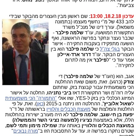
צביעות".
עדכון 18.2.18, 13:00
: שם ראשון מבין העצורים מהבוקר שבידי
להב 433 של מ"י נחשף מע
צמו (בתמונה
משמאל). עורך דינו של מנכ"ל משרד
התקשורת המושעה, עו"ד
שלמה פילבר
-
שכבר נעצר ונחקר בפרשה הראשונה, ואף
הושעה מתפקידו בעקבות החקירה - אישר
הבוקר
בגלי צה"ל
כי
שלמה פילבר
הוא בין
העצורים הבוקר. עו"ד
דרור ארד-איילון
אמר עוד כי "ל
פילבר
אין מה לתרום
לחקירה".
אגב, הוא (העו"ד של
שלמה פילבר
) די
צודק
(כרגע). זאת, משום שאת ההחלטה
הכי משמעותית עבור קבוצת בזק, שחתום
עליה רוה"מ ושר התקשורת דאז
ביבי נתניהו
, החלטה על אישור
המיזוג הכלכלי בין בזק ל-YES, שזו אולי
"התמורה" הכי משמעותית
ל
שאול אלוביץ'
, ההחלטה הזו ניתנה ב-2015 (
כאן
). זאת, על פי
החלטות והמלצות של
מועצת הכבלים והלוויין
בראשותה של ד"ר
יפעת בן חי-שגב
.
שלמה פילבר
לא היה מעורב ישירות בהחלטות
הללו, אלא באמצעות
נציגיו (למעשה נציגי השר והממשלה)
במועצת הכבלים והלוויין
באותה עת:
שמילה מימון
ו
תמי לשם,
שטרם נחקרו בפרשה זו. עוד על התסבוכת הזו ב"
מורה נבוכים
"