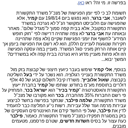
בפרשה זו. מי זה? ראו
כאן
.
תשומת לב כי לפי יומן הפגישות של מנכ"ל משרד התקשורת
לשעבר,
אבי ברגר
, הוא נפגש ביום 19/8/14 עם
קמיר
, אלא
שהפגישה עם הלוביסט המקושר הנ"ל לא נערכה במשרד
התקשורת כמקובל, אלא בבית קפה סמוך ל"מגדל שלום". מאחר
ובאותה עת
אבי ברגר
לא צפה שתהיה דרישה לפי "חוק חופש
המידע" לחשוף את יומני הפגישות שקיים (ולא צפה שתהיינה
חקירות שנוגעות לעניינים הללו), הוא לא רשם את הפגישה ביומן אך
קיים אותה הרחק מעיני סגל המשרד. מעניין במה עסקה הפגישה
הזו ולא פחות מעניין מדוע היא נערכה בבית קפה ולא במשרדים?
המשך יבוא...
בנוסף,
אלי קמיר
שימש בעבר כיועץ חיצוני של קבוצת בזק מול
משרד התקשורת בענייני רגולציה. הוא נשכר על ידי
בעל
השליטה
בקבוצה,
שאול אלוביץ'
. משרדו קיבל תשלום קבוע של 40 אלף
דולרים בתוספת מע"מ בחודש. שותפו של
קמיר
בחברת ייעוץ
התקשורת והאסטרטגיה "
קמיר בכיר
" הוא
ישראל בכר
, המחזיק על
פי רשם החברות 35% מהחברה.
בכר
הוא מקורבו של מנכ"ל
משרד התקשורת,
שלמה פילבר
, שנחקר בפרשה בחשד לביצוע
עבירות מרמה ועוד שלל עבירות. רשות ני"ע המליצה כבר להעמיד
לדין את
פילבר,
שעל פי החשד קידם את האינטרסים העסקיים של
בזק במסגרת תפקידו כמנכ"ל משרד התקשורת. כאמור,
פילבר
כעת עצור על בסיס
חשדות חדשים
, שטרם פרסמנו, מטעמים
מובנים.