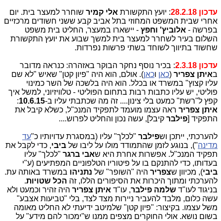
עדכון 28.2.18
: יועץ התקשורת
אלי קמיר
שוחרר למעצר בית. יום
אחרי שבית המשפט המחוזי בתל אביב קבע ששני חשודים מרכזיים
בפרשה -
אלוביץ' וחפץ
- יישארו במעצר, החליט בית משפט
השלום בעיר לשחרר למעצר בית למשך שבוע את יועץ התקשורת
שחשוד בתיווך לשוחד בשתי פרשות נפרדות.
עדכון 2.3.18
: בכיר נוסף נחקר הבוקר באזהרה: כנראה מדובר
ב
איתן צפריר
(
כאן
ו
כאן
). אולם, הוא היה "פיון קטן" שאיש "לא שם
עליו קצוץ" במשרד או בכלל. הוא היה בלשכה של השר כמינוי
פוליטי, יש עליו כתבות רבות בתחום הפוליטי - טלוויזיוני, למשל איך
קפץ ל"רשת" כמעט בלי צינון.... זה מה שכתבתי עליו ב-
10.6.15
:
איתן צפריר
ראה עצמו מועמד לתפקיד המנכ"ל, כשלא קיבל את
התפקיד [
פילבר
קיבל], עשה נכון והחליט לפרוש....
להערכתי, ייתכן וש
פילבר
"לכלך" עליו (במסגרת עדויותיו כ"
עד
מדינה
"), בנוגע לזמן שהתמודד מולו על ליבו של
ביבי
, כדי לקבל את
תפקיד המנכ"ל. אפשרות אחרת היא ש
אבי ברגר
"לכלך" עליו
בעדותו, כדי להתנקם בו על פיטוריו הטלפוניים המפתיעים (ע"י
ביבי
), מכיוון ש
צפריר
היה "השופר" של
נתניהו
במשרד באותה עת.
להערכתי ומתוך היכרות את הסיפורים הללו, זה
הכל שטויות
.
בניגוד לעו"ד
שלמה פילבר
, עו"ד
איתן צפריר
היה זהיר וכמעט ולא
עשה כלום, מלבד להעביר ניירות מצד לצד, בלי "טביעות אצבע"
משל עצמו. בקיצור: "פיון קטן" שלמיטב ידיעתי לא החליט מאומה
בשום נושא. אולי החוקרים מצפים ממנו ש"ימכור להם מידע" על