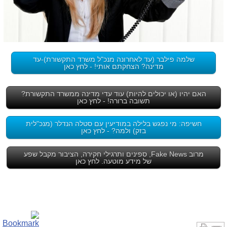
שלמה פילבר (עד לאחרונה מנכ"ל משרד התקשורת)-עד
מדינה? הצחקתם אותי! - לחץ כאן
האם יהיו (או יכולים להיות) עוד עדי מדינה ממשרד התקשורת?
תשובה ברורה! - לחץ כאן
חשיפה: מי נפגש בלילה במודיעין עם סטלה הנדלר (מנכ"לית
בזק) ולמה? - לחץ כאן
מרוב Fake News, ספינים ותרגילי חקירה, הציבור מקבל שפע
של מידע מוטעה. לחץ כאן