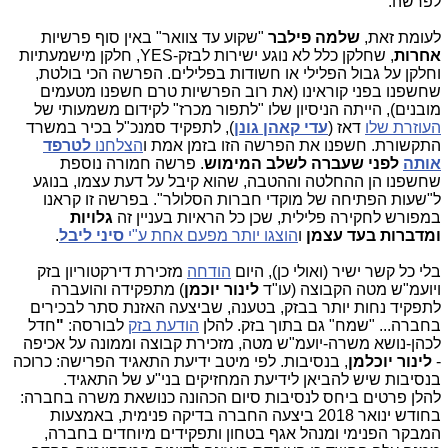
לפרשה.
לעומת זאת,
שלמה פילבר
"שקוע עד צוואר" באין סוף פרשיות
אחרות
, שחלקן כלל לא נוגע ישירות לבזק-YES, חלקן מישמעתיות
וחלקן על גבול הפלילי או חשודות בפלילים. הפרשה הכי בולטת,
שחשפנו בפני קוראינו (את רוב הפרשיות טרם חשפנו מטעמים
מובנים), הייתה הניסיון שלו "לתפור מכרז" לקידום משמעותי של
העוזרת שלו
דאז (
עדי קאהן גונן
), לתפקיד סמנכ"ל בכיר במשרד
התקשורת. חשפנו את הפרשה הזו בזמן אמת ו
הצלחנו
לטרפד
אותה
לפני שעברה לשלב המימוש
. פרשה חמורה נוספת
שחשפנו הן ההחלטה וההטבה, שהוא קיבל על דעת עצמו, בנוגע
ל"שעות הפתיחה של מוקדי חברות הסלולר". בפרשה זו קראנו
במפורש לחקירה פלילית, שכן כל הראיות בעניין זה
גלויות
ומדברות בעד עצמן
ו
הוצגו יותר מפעם אחת ע"י
סיני ליבל
.
בלי כל קשר ישיר (ואולי כן), היום
הודחה
מזכירת דירקטוריון בזק
ויועמ"ש מטה הקבוצה (עו"ד
לינ
ור יוכמן
) מתפקידה והועברה
לתפקיד נחות יותר בבזק, בטענה, שביצעה האזנת סתר לבכירים
בחברה... "שמח" גם בתוך בזק. להלן
הודעת בזק
לבורסה:
"
חדל
לכהן-נושא משרה-יועמ"ש מטה, מזכירת קבוצה וממונה על אכיפה
-
לינור יוכלמן
, בנסיבות. לפי מיטב ידיעת התאגיד הפרישה: כרוכה
בנסיבות שיש להביאן לידיעת המחזיקים בני"ע של התאגיד.
להלן פרטים ביחס לנסיבות סיום הכהונה כנושאת משרה בחברה:
בחודש ינואר 2018 ביצעה החברה בדיקה פנימית, באמצעות
המבקר הפנימי ומנהל אגף בטחון ותפקידים מיוחדים בחברה,