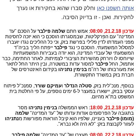
אותה חשפנו כאן
וחלק סברו שהוא בחקירות או נערך
לחקירות. ואכן - זו בדיוק הסיבה.
עדכון 21.2.18, 08:00
: אמש חתם
שלמה פילבר
על הסכם "עד
המדינה" עם הפרקליטות, שבמסגרתו הוסכם כי הוא יזכה לחסינות
מפני העמדתו לדין פלילי בפרשת בזק, וכי כל ההליכים נגדו יועברו
למסלול המשמעתי. הוסכם כי נגד
פילבר
ייפתח הליך בביה"ד
המשמעתי של עובדי המדינה, הוא יודה בעבירות המשמעתיות
שייוחסו לו ויורחק מהשירות הציבורי לצמיתות. לאחר החתימה, כבר
אתמול, החל
פילבר
למסור עדות במשטרה, ובין היתר החל לתאר
את מעורבותו של רה"מ
בנימין נתניהו
בקידום האינטרסים של
חברת בזק במשרד התקשורת.
בנוסף, מנכ"לית בזק,
סטלה הנדלר
ו
עמיקם שורר
, סמנכ"ל פיתוח
עסקי בבזק, יישארו במעצר ל-6 ימים נוספים, על פי החלטת בית
המשפט בת"א מהיום.
עדכון 21.2.18, 18:00
: ראש הממשלה
בנימין נתניהו
מסר
בתגובה על הפרסומים אודות עדותו של "עד המדינה"
שלמה
(מומו) פילבר
בעניינו, שלפיו הוא קיבל הוראות מפורשות מ
נתניהו
לעזור לקבוצת בזק: "לא היה ולא נברא".
עדכון 22.2.18, 08:00
: מעצרו של "עד המדינה"
שלמה פילבר