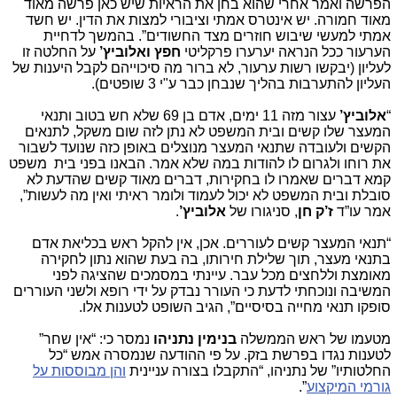
הפרשה ואמר אחרי שהוא בחן את הראיות שיש כאן פרשה מאוד
מאוד חמורה. יש אינטרס אמתי וציבורי למצות את הדין. יש חשד
אמתי למעשי שיבוש חוזרים מצד החשודים”. בהמשך לדחיית
הערעור ככל הנראה יערערו פרקליטי
חפץ ואלוביץ’
על החלטה זו
לעליון (יבקשו רשות ערעור, לא ברור מה סיכוייהם לקבל היענות של
העליון להתערבות בהליך שנבחן כבר ע"י 3 שופטים).
“
אלוביץ’
עצור מזה 11 ימים, אדם בן 69 שלא חש בטוב ותנאי
המעצר שלו קשים ובית המשפט לא נתן לזה שום משקל, לתנאים
הקשים ולעובדה שתנאי המעצר מנוצלים באופן כזה שנועד לשבור
את רוחו ולגרום לו להודות במה שלא אמר. הבאנו בפני בית משפט
קמא דברים שאמרו לו בחקירות, דברים מאוד קשים שהדעת לא
סובלת ובית המשפט לא יכול לעמוד ולומר ראיתי ואין מה לעשות”,
אמר עו”ד
ז’ק חן
, סניגורו של
אלוביץ’
.
“תנאי המעצר קשים לעוררים. אכן, אין להקל ראש בכליאת אדם
בתנאי מעצר, תוך שלילת חירותו, בה בעת שהוא נתון לחקירה
מאומצת וללחצים מכל עבר. עיינתי במסמכים שהציגה לפני
המשיבה ונוכחתי לדעת כי העורר נבדק על ידי רופא ולשני העוררים
סופקו תנאי מחייה בסיסיים”, הגיב השופט לטענות אלו.
מטעמו של ראש הממשלה
בנימין נתניהו
נמסר כי: “אין שחר”
לטענות נגדו בפרשת בזק. על פי ההודעה שנמסרה אמש “כל
החלטותיו” של נתניהו, “התקבלו בצורה עניינית
והן מבוססות על
גורמי המיקצוע
”.