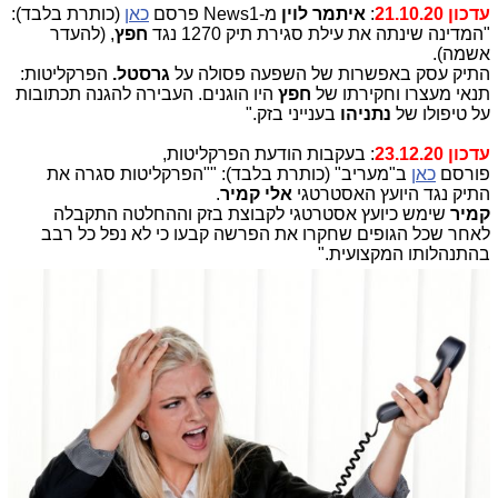
עדכון 21.10.20
:
איתמר לוין
מ-News1 פרסם
כאן
(כותרת בלבד):
"המדינה שינתה את עילת סגירת תיק 1270 נגד
חפץ
, (להעדר
אשמה).
התיק עסק באפשרות של השפעה פסולה על
גרסטל.
הפרקליטות:
תנאי מעצרו וחקירתו של
חפץ
היו הוגנים. העבירה להגנה תכתובות
על טיפולו של
נתניהו
בענייני בזק."
עדכון 23.12.20
: בעקבות הודעת הפרקליטות,
פורסם
כאן
ב"מעריב" (כותרת בלבד): ""הפרקליטות סגרה את
התיק נגד היועץ האסטרטגי
אלי קמיר
.
קמיר
שימש כיועץ אסטרטגי לקבוצת בזק וההחלטה התקבלה
לאחר שכל הגופים שחקרו את הפרשה קבעו כי לא נפל כל רבב
בהתנהלותו המקצועית."