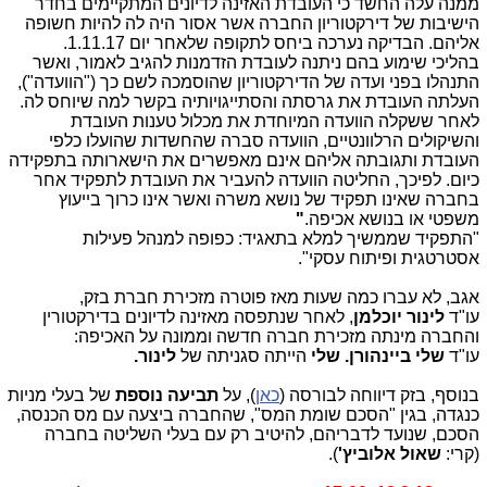
ממנה עלה החשד כי העובדת האזינה לדיונים המתקיימים בחדר
הישיבות של דירקטוריון החברה אשר אסור היה לה להיות חשופה
אליהם. הבדיקה נערכה ביחס לתקופה שלאחר יום 1.11.17.
בהליכי שימוע בהם ניתנה לעובדת הזדמנות להגיב לאמור, ואשר
התנהלו בפני ועדה של הדירקטוריון שהוסמכה לשם כך ("הוועדה"),
העלתה העובדת את גרסתה והסתייגויותיה בקשר למה שיוחס לה.
לאחר ששקלה הוועדה המיוחדת את מכלול טענות העובדת
והשיקולים הרלוונטיים, הוועדה סברה שהחשדות שהועלו כלפי
העובדת ותגובתה אליהם אינם מאפשרים את הישארותה בתפקידה
כיום. לפיכך, החליטה הוועדה להעביר את העובדת לתפקיד אחר
בחברה שאינו תפקיד של נושא משרה ואשר אינו כרוך בייעוץ
משפטי או בנושא אכיפה.
"
"התפקיד שממשיך למלא בתאגיד: כפופה למנהל פעילות
אסטרטגית ופיתוח עסקי".
אגב, לא עברו כמה שעות מאז פוטרה מזכירת חברת בזק,
עו"ד
לינור יוכלמן
, לאחר שנתפסה מאזינה לדיונים בדירקטורין
והחברה מינתה מזכירת חברה חדשה וממונה על האכיפה:
עו"ד
שלי ביינהורן. שלי
הייתה סגניתה של
לינור.
בנוסף, בזק דיווחה לבורסה (
כאן
), על
תביעה נוספת
של בעלי מניות
כנגדה, בגין "הסכם שומת המס", שהחברה ביצעה עם מס הכנסה,
הסכם, שנועד לדבריהם, להיטיב רק עם בעלי השליטה בחברה
(קרי:
שאול אלוביץ'
).