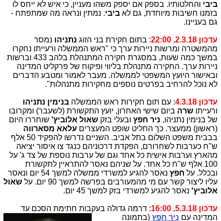
ביבי
והחלטותיו. בספק אם יספק משהו מעניין, כי איש לא ייחס לו
בזמנו חשיבות מיוחדת, גם לא
ביבי
. נמתין ונראה מה שמתפתח -
גם בעניינו.
עדכון 2.3.18, 22:00
: בתום חקירת בני הזוג
נתניהו
נמסר
מהמשטרה ומרשות ניירות ערך כי "ראש הממשלה ורעייתו נחקרו
במשך כמה שעות, במסגרת חקירה המתנהלת בלהב 433 וברשות
ניירות ערך. החקירה מתנהלת בליווי ופיקוח של פרקליט המדינה
ובאישור היועץ המשפטי לממשלה. מעבר לאמור ומטבע הדברים
לא נוכל להרחיב בפרטים נוספים מחקירות מתנהלות".
עדכון 4.3.18
: עם תום חקירות ראש הממשלה
בנימין נתניהו
ורעייתו
שרה
ביום שישי האחרון, יועץ התקשורת (לשעבר) ומקרובו
של בנימין נתניהו,
ניר חפץ
ובעלי בזק
שאול אלוביץ'
שוחררו היום
(ראשון) ממעצר. כך החליט שופט המעצרים
עלאא מסארווה
בבבית משפט השלום בתל אביב. השניים נדרשו להפקיד 50 אלף
ש"ח כערבות לשחרורם, הפקדת דרכוניהם כנגד צו איסור יציאה
מהארץ וערבות אישית כל אחד וגם של ערבות נוספת של צד ג' על
100 אלף ש"ח כל אחד. על שניהם נאסר להתראיין לתקשורת
ובכלל. על
חפץ
נאסר להגיע למשרדי ממשלה למשך 54 יום ונאסר
עליו ליצור קשר עם מי מהמעורבים בפרשה למשך 90 יום. על
שאול
אלוביץ'
נאסר להגיע למשרדי בזק למשך 45 יום.
עדכון 5.3.18, 16:00
: דרמה גדולה בעקבות חתימת הסכם
עד
המדינה עם
ניר חפץ
(בתמונה