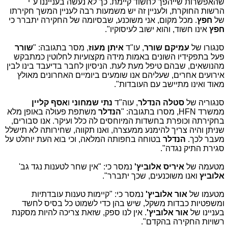
שהאפשרות שייהפך לחשוד קיימת. כך לא נעשה בענייננו ע"י
הרשות החוקרת, ולעניין זה יש משמעות רבה לעניין המשך חקירתו
של
חפץ
. מכל מקום, אני משוכנע, שבסיומה של החקירה יתברר כי
חפץ
אינו חשוד, והוא ישוב לעיסוקיו".
סנגורו של
עמיקם שורר
, עו"ד
איתן מעוז
, מסר בתגובה: "
שורר
פעל בתפקידיו השונים באמות מידה מקצועיות לחלוטין כמתבקש
מהנושאים, שבהם טיפל מעת לעת. הניסיון לחבר בדיעבד בינו לבין
אירועים אחרים, שעליהם אנו שומעים ביומיים האחרונים מאולץ
מאוד ואינו מתיישב עם העובדות".
סנגוריה של
סטלה הנדלר
, עוה"ד
נתי שמחוני
ו
אסף קליין
ממשרד HFN, מסרו בתגובה: "
הנדלר
משתפת פעולה באופן מלא
בחקירתה וכופרת בחשדות המיוחסים לה כלל ועיקר. אנו סבורים,
שניתן והיה צריך להימנע ממעצרה, ואנו תקווה, שחירותה לא תישלל
מעבר לכך.
הנדלר
בטוחה בחפותה המלאה, וכי בוא העת יוחלט על
סגירת התיק נגדה".
מטעמה של
איריס אלוביץ'
נמסר כי: "אין שחר לטענות נגד גב'
אלוביץ
ואנו משוכנעים, שכך יתברר".
מטעמו של
אור אלוביץ'
נמסר כי: "קיימות טענות עובדתיות
ומשפטיות כבדות משקל, שיש בהן כדי לשמוט כל בסיס לחשד
בעניינו של
אור אלוביץ'
. אין לנו ספק, שזאת צריכה להיות מסקנת
רשויות החקירה בהקדם".