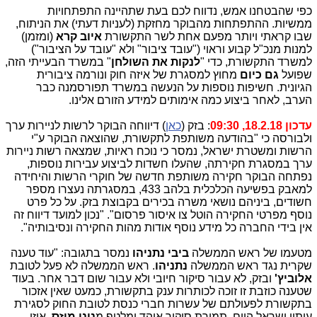
כפי שהבטחנו אמש, נדווח לכם בעת שתהיינה התפתחויות
ממשיות. ההתפתחות מהבוקר מחזקת (לעניות דעתי) את הניתוח,
שבו קראתי ויותר מפעם אחת לשר התקשורת
איוב קרא
(ומזמן)
למנות מנכ"ל קבוע וראוי ("עובד ציבור" ולא "עובד על הציבור")
למשרד התקשורת, כדי "
לנקות את השולחן
" במשרד הבעייתי הזה,
שפועל
גם כיום
מחוץ למסגרת של איזה חוק ונורמה ציבורית
הגיונית. חשיפות נוספות על הנעשה במשרד תפורסמנה כבר
הערב, לאחר ביצוע כמה אימותים למידע הזורם אלינו.
עדכון 18.2.18, 09:30
: בזק (
כאן
) דיווחה הבוקר לרשות לניירות ערך
ולבורסה כי "בהודעה משותפת לתקשורת, שהוצאה הבוקר ע"י
הרשות ומשטרת ישראל, נמסר כי נוכח ראיות, שמצאה רשות ניירות
ערך במסגרת חקירתה, שהעלו חשדות לביצוע עבירות נוספות,
נפתחה הבוקר חקירה משותפת חדשה של חוקרי הרשות והיחידה
למאבק בפשיעה הכלכלית בלהב 433, במסגרתה נעצרו מספר
חשודים, ביניהם נושאי משרה בכירים בקבוצת בזק. על כל פרט
נוסף מפרטי החקירה הוטל צו איסור פרסום". "נכון למועד דיווח זה
אין בידי החברה כל מידע נוסף אודות מהות החקירה ונסיבותיה".
מטעמו של ראש הממשלה
ביבי נתניהו
נמסר בתגובה: "עוד טענה
שקרית נגד ראש הממשלה
נתניהו
. ראש הממשלה לא פעל לטובת
אלוביץ'
ובזק, לא עבור סיקור חיובי ולא עבור שום דבר אחר. בעוד
שטענה כוזבת זו זוכה לכותרות ענק בתקשורת, כמעט שאין אזכור
בתקשורת לפעולתם של עשרות חברי כנסת לטובת החוק לסגירת
עיתון ישראל היום, תמורת סיקור אוהד ומלטף מ
נוני מוזס
. איזו