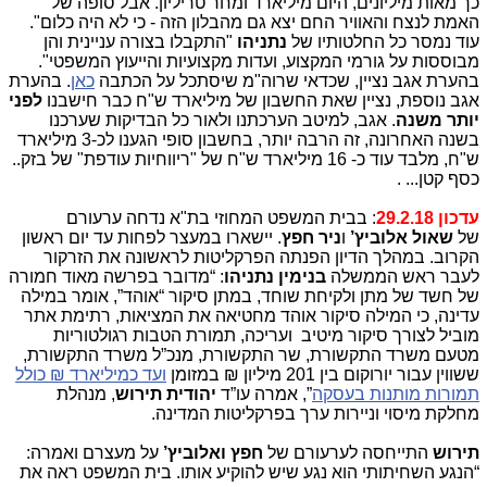
כך מאות מיליונים, היום מיליארד ומחר טריליון. אבל סופה של
האמת לנצח והאוויר החם יצא גם מהבלון הזה - כי לא היה כלום".
עוד נמסר כל החלטותיו של
נתניהו
"התקבלו בצורה עניינית והן
מבוססות על גורמי המקצוע, ועדות מקצועיות והייעוץ המשפטי".
בהערת אגב נציין, שכדאי שרוה"מ שיסתכל על הכתבה
כאן
. בהערת
אגב נוספת, נציין שאת החשבון של מיליארד ש"ח כבר חישבנו
לפני
יותר משנה
. אגב, למיטב הערכתנו ולאור כל הבדיקות שערכנו
בשנה האחרונה, זה הרבה יותר, בחשבון סופי הגענו לכ-3 מיליארד
ש"ח, מלבד עוד כ- 16 מיליארד ש"ח של "ריווחיות עודפת" של בזק..
כסף קטן... .
עדכון 29.2.18
: בבית המשפט המחוזי בת"א נדחה ערעורם
של
שאול אלוביץ’
ו
ניר חפץ
. יישארו במעצר לפחות עד יום ראשון
הקרוב. במהלך הדיון הפנתה הפרקליטות לראשונה את הזרקור
לעבר ראש הממשלה
בנימין נתניהו
: “מדובר בפרשה מאוד חמורה
של חשד של מתן ולקיחת שוחד, במתן סיקור “אוהד”, אומר במילה
עדינה, כי המילה סיקור אוהד מחטיאה את המציאות, רתימת אתר
מוביל לצורך סיקור מיטיב ועריכה, תמורת הטבות רגולטוריות
מטעם משרד התקשורת, שר התקשורת, מנכ”ל משרד התקשורת,
ששווין עבור יורוקום בין 201 מיליון ₪ במזומן
ועד כמיליארד ₪ כולל
תמורות מותנות בעסקה
”, אמרה עו”ד
יהודית תירוש
, מנהלת
מחלקת מיסוי וניירות ערך בפרקליטות המדינה.
תירוש
התייחסה לערעורם של
חפץ ואלוביץ’
על מעצרם ואמרה:
“הנגע השחיתותי הוא נגע שיש להוקיע אותו. בית המשפט ראה את