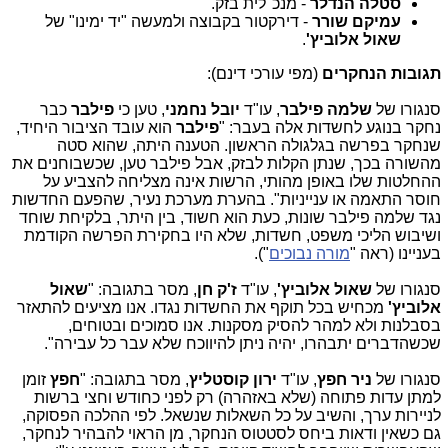
סטלה הנדלר
- מנכ"לית בזק.
עמיקם שורר
- דירקטור בקבוצה ולמעשה "יד ימינו" של
שאול אלוביץ'
.
תגובות הנחקרים
(מפי עורכי דינם):
סנגורו של
שלמה פילבר
, עו"ד
יובל נחמני
, טען כי
פילבר
כבר
נחקר בנוגע לחשדות אלה בעבר: "
פילבר
הוא עובד הציבור היחיד,
שנחקר בפרשה בגלגולה הראשון. הטענה היתה, שהוא סטה
מהשורה בכך, שנתן הקלות לבזק, אבל פילבר טען, שכשבוחנים את
ההחלטות שלו באופן מהותי, הרשות אינה מצליחה להצביע על
חוסר התאמה או ענייניות". בהערת מערכת נעיר, שהפעם החדשות
נגד שלמה פילבר שונות, כעת הוא חשוד, בין היתר, בלקיחת שוחד
ושיבוש הליכי משפט, חשדות, שלא היו בחקירת הפרשה הקודמת
בעניינו (ראה "
מורה נבוכים
").
סנגורו של
שאול אלוביץ'
, עו"ד
ז'ק חן
, מסר בתגובה: "
שאול
אלוביץ'
מכחיש בכל תוקף את החשדות נגדו. אנו מציעים להתאזר
בסבלנות ולא למהר להסיק מסקנות. אנו סמוכים ובטוחים,
שכשהדברים יתבהרו, יהיה ניתן להיווכח שלא עבר כל עבירה".
סנגורו של
ניר חפץ
, עו"ד
ירון קוסטליץ
, מסר בתגובה: "
חפץ
זומן
למתן עדות פתוחה (שלא באזהרה) רק לפני כחודש וחצי ברשות
לניירות ערך, והשיב על כל השאלות שנשאל. לפי ההלכה הפסוקה,
גם כשאין ודאות ביחס לסטטוס הנחקר, מן הראוי להבהיר לנחקר,