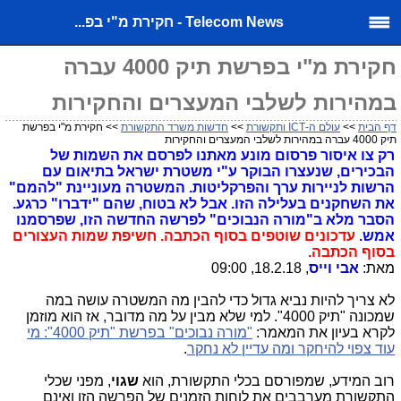
Telecom News - חקירת מ"י בפ...
לח
לח
לח
תף
תף
תף
מייל
מייל
טוויטר
טוויטר
טוויטר
מ"מ
מ"מ
מייל
חקירת מ"י בפרשת תיק 4000 עברה
נכ"ל
נכ"ל
במהירות לשלבי המעצרים והחקירות
שרד
שרד
תקשורת,
דף הבית
>>
עולם ה-ICT ותקשורת
>>
חדשות משרד התקשורת
>> חקירת מ"י בפרשת
תקשורת,
תיק 4000 עברה במהירות לשלבי המעצרים והחקירות
ימון
רק צו איסור פרסום מונע מאתנו לפרסם את השמות של
ימון
מילה,
הבכירים, שנעצרו הבוקר ע"י משטרת ישראל בתיאום עם
מילה,
הרשות לניירות ערך והפרקליטות. המשטרה מעוניינת "להמם"
עיד
את השחקנים בעלילה הזו. אבל לא בטוח, שהם "ידברו" כרגע.
עיד
יום
הסבר מלא ב"מורה הנבוכים" לפרשה החדשה הזו, שפרסמנו
אמש.
עדכונים שוטפים בסוף הכתבה.
חשיפת שמות העצורים
יום
יחידת
בסוף הכתבה.
43
יחידת
מאת:
אבי וייס
, 18.2.18, 09:00
משטרה.
43
לא צריך להיות נביא גדול כדי להבין מה המשטרה עושה במה
עדות
שמכונה "תיק 4000". למי שלא מבין על מה מדובר, אז הוא מוזמן
משטרה.
סקה
לקרא בעיון את המאמר:
"מורה נבוכים" בפרשת "תיק 4000": מי
עדות
עוד צפוי להיחקר ומה עדיין לא נחקר
.
תיק
סקה
400
רוב המידע, שמפורסם בכלי התקשורת, הוא
שגוי
, מפני שכלי
התקשורת מערבבים את לוחות הזמנים של הפרשה הזו ואינם