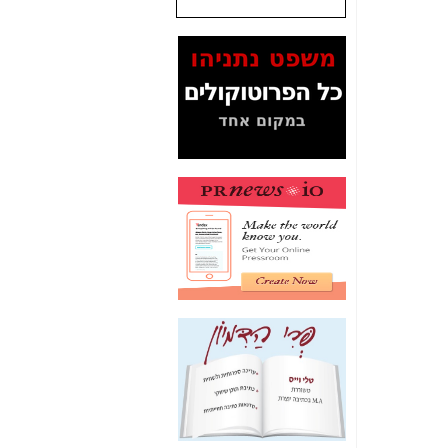
שנתנו לסלקום? -
כאן
המסמכים בנושא בזק-
Yes (תיק 4000)
מוכיחים "תפירת תיק"
לאיש הלא נכון! -
כאן
עובדות ומסמכים
המוסתרים מהציבור:
האם ביבי כשר
תקשורת עזר לקב'
בזק? -
כאן
מה מקור ה-Fake
News שהביא לתפירת
תיק לביבי והעלמת
החשודים הנכונים -
כאן
אחת הרגליים של "תיק
4000 התפור"
התמוטטה היום
בניצחון (כפול) של בזק
-
כאן
איך כתבות מפנקות