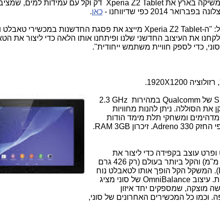
 משיקה בארץ את
Xperia Z2 Tablet
דק וקל עם עמידות למים, שמציב
201 כפי שדיווחנו -
כאן
.
: "ה-
Xperia Z2 Tablet
מייצג את פסגת החדשנות במכשירי טאבלט וה
לקחנו את העיצוב החדשני שלנו ופיתחנו אותו הלאה כדי ליצור את הט
וני, כדי לספק חוויית משתמש ייחודית".
S
של
Qualcomm
במהירות
2.3 GHz
 את הסוללה. ניתן להנות מחוויות
מדהימים ומשחקי תלת מימד הודות
י החזק
Adreno 330
. זיכרון RAM 3GB.
ופרט עוצב בקפידה כדי ליצור את
הטאבלט העמיד למים הדק ביותר (רק 6.4 מ"מ) והקל ביותר בעולם (רק 426 גרם
). המשקל הקל הופך אותו לטאבלט נוח
ת. עיצוב
OmniBalance
של סוני מציג
שה מוצקה, שמספקים יחד איזון
ה. וכמו כל המכשירים האחרונים של סוני,