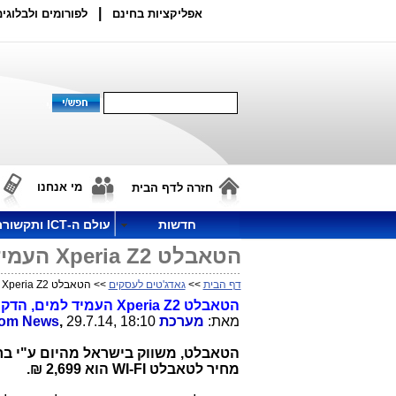
|
אפליקציות בחינם
לפורומים ולבלוגים
מי אנחנו
חזרה לדף הבית
חדשות
עולם ה-ICT ותקשורת
הטאבלט Xperia Z2 העמיד למים, הדק והקל ביותר של סוניָ הגיע לארץ
דף הבית
>>
גאדג'טים לעסקים
>> הטאבלט Xperia Z2 העמיד למים, הדק והקל ביותר של סוניָ הגיע לארץ
הטאבלט
Xperia Z2
העמיד למים, הדק ו
מאת:
מערכת
29.7.14, 18:10
,
com News
הטאבלט, משווק בישראל מהיום ע"י בר
מחיר לטאבלט
WI-FI
הוא 2,699 ₪.