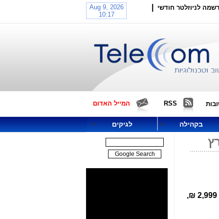
|
שמה לניוזלטר חודשי
RSS
המייל האדום
בות
בקהילה
לגיקים
הוא 2,999 ₪,