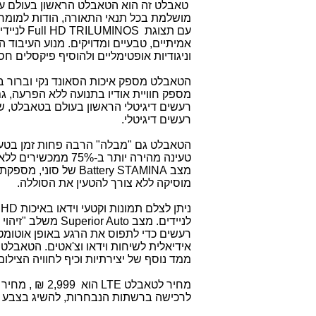
טאבלט זה הוא הטאבלט הראשון בעולם 
מושלמת בכל תנאי התאורה, הודות למומחיו
עם תצוגת
HD TRILUMINOS
Full
לניידי
אמיתיים, טבעיים ומדויקים. מנוע העיבוד הא
וניגודיות אופטימליים ולהוסיף פיקסלים חס
הטאבלט מספק איכות הסאונד נקי וברור בי
מספק חוויית אודיו בתנועה ללא הפרעה, ג
רעשים דיגיטלי הראשון בעולם בטאבלט, שמפחית עד 98% רעשי סביבה בשיל
רעשים דיגיטלי.
הטאבלט גם "מבלה" הרבה פחות זמן בטעי
טעינה מהירה יותר ב-75% ממכשירים ללא טכנולוגיית טעינה מהירה. סוללת ליתיום פולימר גדולה
מצב
STAMINA
Battery
מוסיקה ללא צורך להטעין את הסוללה.
ניתן לצלם תמונות וקטעי וידאו באיכות
HD
ב
לניידים. מצב
Superior Auto
משלב "זיהוי ס
אידיאלית לשיחות וידאו וצ'אטים. הטאבל
ממד נוסף של יצירתיות וכיף לחוויה הצילום
לרכישה ברשתות הנבחרות, להשיג בצבע 