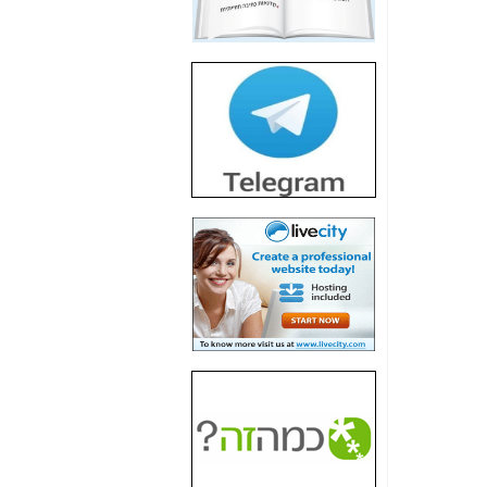
חשיפת חשד לשחיתות
הדומה לזו של "תיק
4000" אך בתחום
הסלולר -
כאן
חשיפת מה שלא
רוצים שתדעו בעניין
פריסת אנלימיטד
(בניחוח בלתי נסבל) -
כאן
חשיפה: איוב קרא
אישר לקבוצת סלקום
בדיוק מה שביבי אישר
ל-Yes ולבזק -
כאן
האם השר איוב קרא
היה צריך בכלל לחתום
על האישור, שנתן
לקבוצת סלקום? -
כאן
האם ביבי וקרא קבלו
בכלל תמורה עבור
ההטבות הרגולטוריות