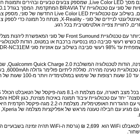
עם מסך
Live Color LED
, שמספק צבעים טבעיים ובהירים ותמונות ח
ת של סוני עם טכנולוגיית
BRAVIA TV
ם, בשילוב עם טכנולוגיית
Live Color LED
החדשה של סוני, מספק צב
ינטליגנטי לניידים של סוני -
X-Reality
, מנתח כל תמונה כדי לספק צ
רים, לחוויית צפייה אולטימטיבית בכל רגע.
ותר עם טכנולוגיית
Front Surround
של סוני המאפשרת ליהנות מצליל 
ם כשיש רעשי סביבה כמו בנסיעה ברכבת או במטוס, הודות לטכנולוגיי
וב עם אוזניות סוני
DR-NC31EM
נה, הודות לטכנולוגיה המשולבת
Qualcomm Quick Charge 2.0
, ש
6000mAh
, בש
של סוני, מספקת עד 10 שעות רצופות של שימוש במולט
כל מצב תאורה, עם מצלמת ה-8.1 מגה-פיקסל של הטאבלט הכולל
S
צנה" יחד עם טכנולוגיית עיבוד תמונה באיכות מצוינת, כגון
HDR
והפ
רעשים כדי לתפוס את הרגע באופן אוטומטי עם ההגדרות האופטימליות. מצלמת ה-2.2 מ
ט גם מגיע עם חבילה טעונה מראש של אפליקציות מצלמה של
Xperia
,
.
מחיר לטאבלט LTE הוא 2,999 ₪ , מחיר לטאבלט WiFi הוא 2,699 ₪ (גרסת ה-WiFi תהי
שחור.