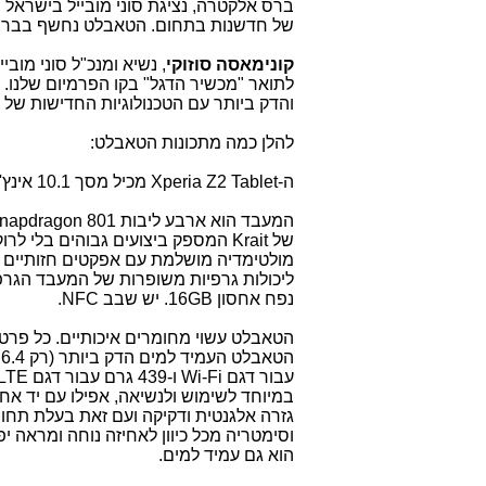
ברס אלקטרה, נציגת סוני מובייל בישראל
של חדשנות בתחום. הטאבלט נחשף בברצלונה בפברואר 4
קונימאסה סוזוקי
, נשיא ומנכ"ל סוני מובייל
לתואר "מכשיר הדגל" בקו הפרמיום שלנו. 
והדק ביותר עם הטכנולוגיות החדישות של ס
להלן כמה מתכונות הטאבלט:
ה-
Xperia Z2 Tablet
מכיל מסך 10.1 אינץ', רזולוציה 1920X1200.
המעבד הוא ארבע ליבות
napdragon 801
של
Krait
המספק ביצועים גבוהים בלי לרוקן
מולטימדיה מושלמת עם אפקטים חזותיים 
ליכולות גרפיות משופרות של המעבד הגרפ
נפח אחסון 16GB. יש שבב NFC.
הטאבלט עשוי מחומרים איכותיים. כל פרט 
עבור דגם
Wi-Fi
ו-439 גרם עבור דגם
LTE
במיוחד לשימוש ולנשיאה, אפילו עם יד אח
גזרה אלגנטית ודקיקה ועם זאת בעלת תחו
וסימטריה מכל כיוון לאחיזה נוחה ומראה יפ
הוא גם עמיד למים.