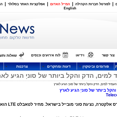
|
|
|
|
לפורטל חברות הקהילה
המייל האדום
אפלקציות האתר בסלולר
הר
English
צור קשר
וידיאו
לוח אירועים וכנסים
שאלות ותשו
פורומים וביטקוין
דעות ומחקרים
צרכנות
הקל ביותר של סוניָ הגיע לארץ
Tele
ס אלקטרה, נציגת סוני מובייל בישראל. מחיר לטאבלט
LTE