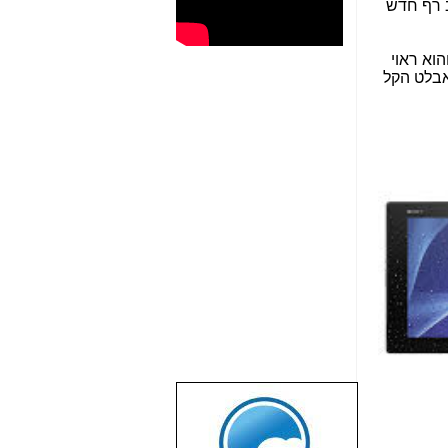
 רף חדש
וא ראוי
אבלט הקל
שבוע טוב לכל
הגולשים באשר