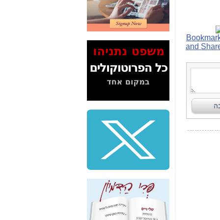
דיין לא פרסמה ב"ערוץ
2" על תעלולי השר
משה כחלון -
כאן
המשך חשיפת הבלוף
ששמו "מהפיכת
הסלולר" ואיך מסרסים
את הנתונים לציבור -
כאן
סיכום ביקור בסיליקון
ואלי - למה 3 הגדולות
משקיעות ומפתחות
באותם תחומים -
כאן
שלמה פילבר (עד
לאחרונה מנכ"ל משרד
התקשורת) - עד
מדינה? הצחקתם
אותי! -
כאן
"יש אפליה בחקירה"?
חשיפה: למה השר
משה כחלון לא נחקר
עד היום? -
כאן